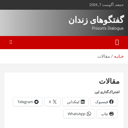
ه
جمعه, آگوست 7, 2026
حتوا
روید
گفتگوهای زندان
Prison's Dialogue
خـانـه
مقالات
مقالات
اشتراک‌گذاری این:
فیسبوک
لینکداین
X
Telegram
چاپ
WhatsApp