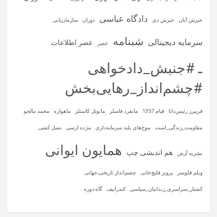
دادگاه عباسی
خیزش آبان
خیزش دی
دوران
سازمان‌یابی
شبنامه
سرمایه‌ دیجیتالی
عصر اطلاعات
عصر
ـ #جنبش_دادخواهی
#چشم‌انداز_رهایی‌بخش
فریبرز رئیس‌دانا
قیام 1357
مانفرد فاسلر
مانوئل کاستلز
ماهواره‌
محمد مالجو
مقاومت_زندگی_است
موج‌های بلند سرمایه‌داری
مژده ارسی
نسل کشی
همایون ایوانی
هم اندیشی چپ
نشریه آرش
ویلم فلوسر
پرویز قلیچ‌خانی
چشم‌انداز تاریخی‌ـ‌جهانی
کشتار_سراسری_زندانیان_سیاسی
کندراتیف
گاه-دوره