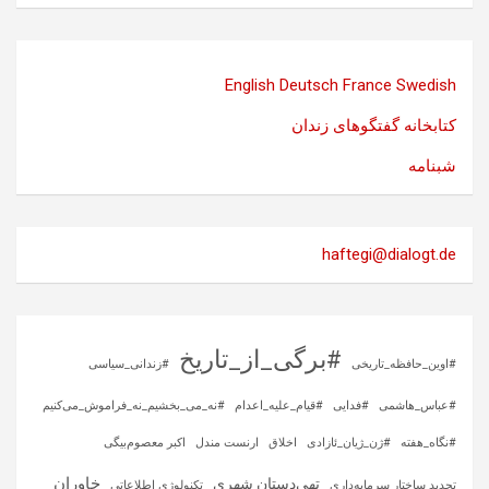
English
Deutsch
France
Swedish
کتابخانه گفتگوهای زندان
شبنامه
haftegi@dialogt.de
#برگی_از_تاریخ
#اوین_حافظه_تاریخی
#زندانی_سیاسی
#عباس_هاشمی
#فدایی
#قیام_علیه_اعدام
#نه_می_بخشیم_نه_فراموش_می‌کنیم
#نگاه_هفته
#ژن_ژیان_ئازادی
اخلاق
ارنست مندل
اکبر معصوم‌بیگی
خاوران
تهی‌دستان شهری
تجدید ساختار سرمایه‌داری
تکنولوژی اطلاعاتی