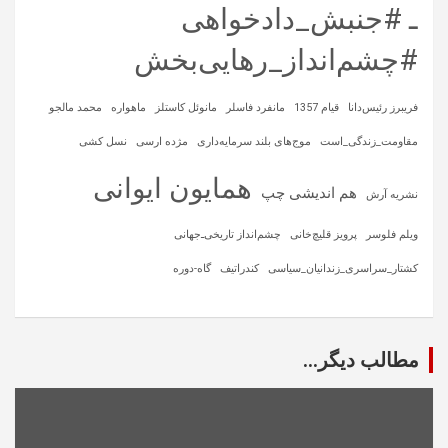
ـ #جنبش_دادخواهی
#چشم‌انداز_رهایی‌بخش
فریبرز رئیس‌دانا
قیام 1357
مانفرد فاسلر
مانوئل کاستلز
ماهواره‌
محمد مالجو
مقاومت_زندگی_است
موج‌های بلند سرمایه‌داری
مژده ارسی
نسل کشی
همایون ایوانی
هم اندیشی چپ
نشریه آرش
ویلم فلوسر
پرویز قلیچ‌خانی
چشم‌انداز تاریخی‌ـ‌جهانی
کشتار_سراسری_زندانیان_سیاسی
کندراتیف
گاه-دوره
مطالب دیگر...