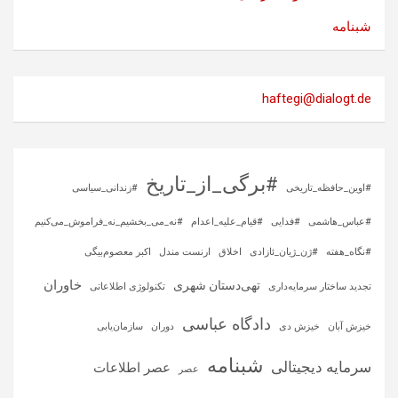
شبنامه
haftegi@dialogt.de
#برگی_از_تاریخ
#اوین_حافظه_تاریخی
#زندانی_سیاسی
#عباس_هاشمی
#فدایی
#قیام_علیه_اعدام
#نه_می_بخشیم_نه_فراموش_می‌کنیم
#نگاه_هفته
#ژن_ژیان_ئازادی
اخلاق
ارنست مندل
اکبر معصوم‌بیگی
خاوران
تهی‌دستان شهری
تجدید ساختار سرمایه‌داری
تکنولوژی اطلاعاتی
دادگاه عباسی
خیزش آبان
خیزش دی
دوران
سازمان‌یابی
شبنامه
سرمایه‌ دیجیتالی
عصر اطلاعات
عصر