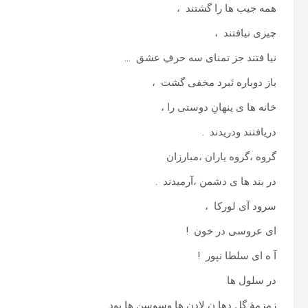
همه جیب ها را گشتند ،
چیزی نیافتند ،
نیا فتند جز تمنای سه حرفِ عشق …
باز دوباره نَبرد مخفی گشت ،
خانه ها ی پنهانِ دوستی را ،
دریافتند ودریدند .
گروه ،گروه یاران ،مبارزان
در بند ها ی دشمن ،آرمیدند .
سرود آی لورکا ،
ای عروسی در خون !
آ ه ای سلطا نپور !
در سلول ها
زمزمهٔ گلِ دها نِ لادن ها وسوسن ها بود .