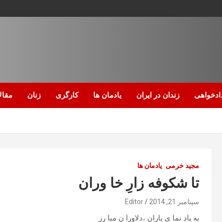
ادخواهی
زندان در ایران
یادمان ها
کارگری
زنان
مقال
مجید خرمی
یادمان ها
تا شکوفه زارِ خا وران
سپتامبر 21, 2014
Editor
به یاد نما ی یاران ،دلاورا نِ مبا رز