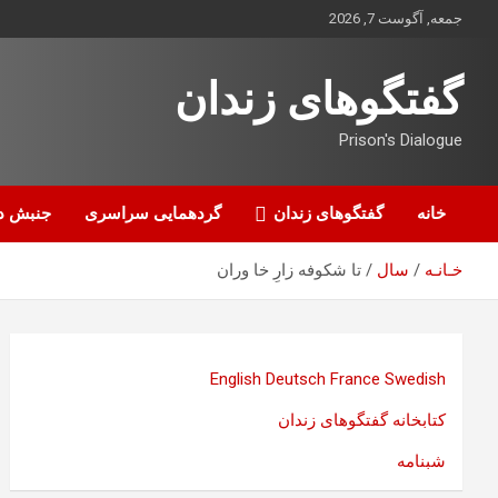
ه
جمعه, آگوست 7, 2026
حتوا
روید
گفتگوهای زندان
Prison's Dialogue
خانه
گفتگوهای زندان
گردهمایی سراسری
جنبش د
خـانـه
سال
تا شکوفه زارِ خا وران
English
Deutsch
France
Swedish
کتابخانه گفتگوهای زندان
شبنامه