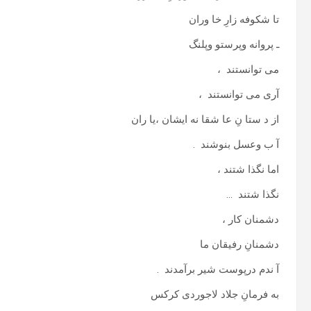
تا شکوفه زارِ خا وران
ـ پروانه وپرستو وپلنگ
می توانستند ،
آری می توانستند ،
از د ستا نِ عا شقا نه ایشان ،یا ران
آ ب وعسل بنوشند .
اما نگذا شتند ،
نگذا شتند …
دشمنان کار ،
دشمنانِ رفیقان ما
آ ندم درپوست شیر برآمدند .
به فرمانِ جلاد لاجوردی کرکس