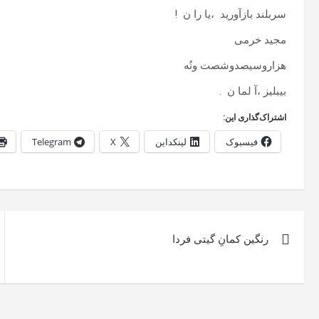
سربلند بازآورید ،یا را ن !
مجید خرمی
هزاروسیصدوشصت ونُه
بیبلیز ،آ لما ن .
اشتراک‌گذاری این:
فیسبوک
لینکداین
X
Telegram
راهبری
رنگین کمانِ گیتی فردا
نوشته