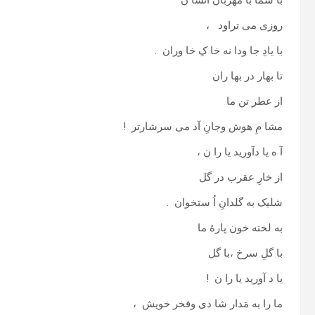
با شما با مهربان انسا ن
روزی می تراود ،
با یادِ جا ودا نه خا کِ خا وران .
تا بهار در بها ران
از عطر تن ما
مشا مِ هوش وجانِ آد می سرشارتر !
آ ه یا دآورید یا را ن ،
از خارِ عقرب در گل
شلیک به گلدانِ اُ ستخوان .
به لخته خون پارهٔ ما
با گلِ سرخ ،با گل
یا د آورید یا را ن !
ما را به مَدار شا دی وفخر خویش ،