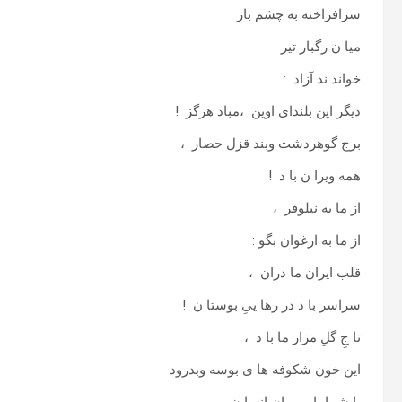
سرافراخته به چشم باز
میا ن رگبار تیر
خواند ند آزاد :
دیگر این بلندای اوین ،مباد هرگز !
برج گوهردشت وبند قزل حصار ،
همه ویرا ن با د !
از ما به نیلوفر ،
از ما به ارغوان بگو :
قلب ایران ما دران ،
سراسر با د در رها ییِ بوستا ن !
تا جِ گلِ مزار ما با د ،
این خون شکوفه ها ی بوسه وبدرود