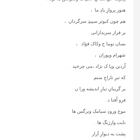
هنوز پروازِ یادِ ما ،
هم چون کبوتر سپیدِ سرگردان ،
بر فراز سربدارانی
بسان توما ج وکاک فوَاد ،
شهرام وپوران ،
اُردین وپا ک نژاد ،می چرخید .
که تبرِ تاراجِ ستم
بر گریبانِ تبارِ اندیشه ورا ن
فرو اُفتا د .
موج ورودِ سیامک ونرگس ها
نابت وارژنگ ها .
پشت به دیوارِ آزار