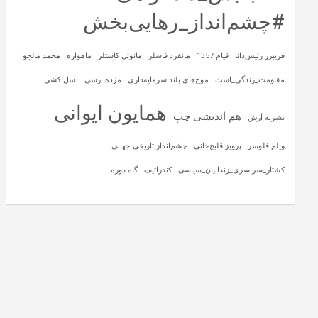
#چشم‌انداز_رهایی‌بخش
فریبرز رئیس‌دانا
قیام 1357
مانفرد فاسلر
مانوئل کاستلز
ماهواره‌
محمد مالجو
مقاومت_زندگی_است
موج‌های بلند سرمایه‌داری
مژده ارسی
نسل کشی
همایون ایوانی
هم اندیشی چپ
نشریه آرش
ویلم فلوسر
پرویز قلیچ‌خانی
چشم‌انداز تاریخی‌ـ‌جهانی
کشتار_سراسری_زندانیان_سیاسی
کندراتیف
گاه-دوره