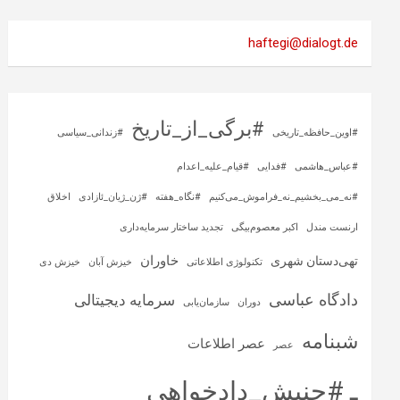
haftegi@dialogt.de
#برگی_از_تاریخ
#اوین_حافظه_تاریخی
#زندانی_سیاسی
#عباس_هاشمی
#فدایی
#قیام_علیه_اعدام
#نه_می_بخشیم_نه_فراموش_می‌کنیم
#نگاه_هفته
#ژن_ژیان_ئازادی
اخلاق
ارنست مندل
اکبر معصوم‌بیگی
تجدید ساختار سرمایه‌داری
خاوران
تهی‌دستان شهری
تکنولوژی اطلاعاتی
خیزش آبان
خیزش دی
دادگاه عباسی
سرمایه‌ دیجیتالی
دوران
سازمان‌یابی
شبنامه
عصر اطلاعات
عصر
ـ #جنبش_دادخواهی