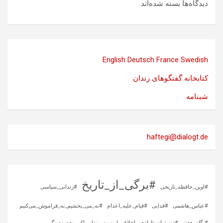
دیدگاه‌ها بسته شده‌اند
English
Deutsch
France
Swedish
کتابخانه گفتگوهای زندان
شبنامه
haftegi@dialogt.de
#برگی_از_تاریخ
#اوین_حافظه_تاریخی
#زندانی_سیاسی
#عباس_هاشمی
#فدایی
#قیام_علیه_اعدام
#نه_می_بخشیم_نه_فراموش_می‌کنیم
#نگاه_هفته
#ژن_ژیان_ئازادی
اخلاق
ارنست مندل
اکبر معصوم‌بیگی