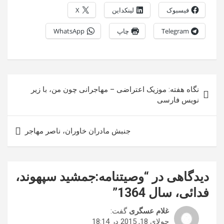
فیسبوک
لینکداین
X
Telegram
چاپ
WhatsApp
راهبری
نگاه هفته: موزیک اعتراضی – مهاجرانی چون من، با زیر
نوشته
نویس فارسی
جنبش مادران خاوران، ناصر مهاجر
دیدگاهی در “
وصيتنامه:جمشید سپهوند،
فدائی، سال 1364
”
غلام عسگری
گفت:
جولای 18, 2015 در 18:14