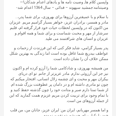
واپسین کلام ها, وصیت نامه ها و یادهای اعدام شدکان!—
وصيتنامه:جمشید سپهوند – فدائی – سال 1364 اعدام شد-
با سلام و با عميقترين آرزوها برای بهروزی، برای شما پدر،
…
مادر و همسر، برادران عزيز، خواهر بسيار گراميم مريم. عزيزان
من اکنون که در واپسين لحظات حيات خود قرار گرفته ام، قلبم
سرشار از مهر و محبت شماست و برای شما و همه اقوام و
عزيزان و انسان های شرافتمند می طپد.
پدر بسيار گرامي، شايد فکر کنی که اين فرزندت از زحمات و
عواطف بيدريغ شما غافل بوده است اما زندگی به بهترين شکل
ممکن خلاف آن را نشان داده است.
من هميشه بهروزی، و شادکامی شما را آرزو کرده ام و اکنون
نيز جز اين آرزوئی ندارم. مادر عزيزتر از جانم. تو ای دريای
بيکران مهر و محبت و ای چشمه زلال انسانی، افتخار ميکنم که
چون تو مادری داشته ام و در دامان پر عطوفتت بزرگ شده ام.
از شما تمنا دارم صبر و متانت خود را چون گذشته حفظ کنيد و
با تمام وجود برای تربيت کردن مريم عزيزم همت گماريد که اين
از جمله آرزوهای من است.
و اما همسر مهربانم، ايران من: ايران عزيز، جانان من، من قلب
خود را يکبار برای هميشه بتو تقديم نمودم.