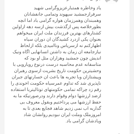
یاد وخاطره همتبارعزیزوگرامی شهید
سرفرازجمشید سپهوند وتمامی جانفشانان
وهمبندان وهمرزمان هواره گرامی باد اما انچه
بطورخلاصه پس ازگذشت بیش ازسه دهه ازاولین
کشتارهای بهترین فرزندان ملت ایران میخواهم
بعنوان یکی ازدرد کشیدگان ان دوران سیاه
اظهارکنم نه ازسریاس وناامیدی بلکه ازلحاظ
نیازجامعه ان زمان به داشتن انسانهایی اگاه ونیک
اندیش چون جمشید وهزاران مثل او بود که
متاسفانه عدم محاسبه درست درنوع رویارویی با
وحشیترین حکومت تاریخ بشریت ازسوی رهبران
وپیشتازان وبا تجربه ها باعث ان خسارتهای جبران
ناپذیری شد که تداوم عمرسیاه حکومت اخوندی را
رقم زد چراکه تمامی حکومتهای توتالیتربا استفاده
ازضد ارزشها دوام وقوام دارند ودرصورتیکه ما به
حفظ ارزشها می پرداختیم وبقول معروف بی
گداربه اب نمی زدیم شاهد فجایع بعدی تا به
امروزملک وملت ایران نبودیم.روانشان شاد
ویادشان گرامی باد.