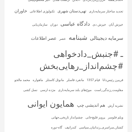
خاوران
تهی‌دستان شهری
تجدید ساختار سرمایه‌داری
تکنولوژی اطلاعاتی
دادگاه عباسی
خیزش آبان
خیزش دی
دوران
سازمان‌یابی
شبنامه
سرمایه‌ دیجیتالی
عصر اطلاعات
عصر
ـ #جنبش_دادخواهی
#چشم‌انداز_رهایی‌بخش
فریبرز رئیس‌دانا
قیام 1357
مانفرد فاسلر
مانوئل کاستلز
ماهواره‌
محمد مالجو
مقاومت_زندگی_است
موج‌های بلند سرمایه‌داری
مژده ارسی
نسل کشی
همایون ایوانی
هم اندیشی چپ
نشریه آرش
ویلم فلوسر
پرویز قلیچ‌خانی
چشم‌انداز تاریخی‌ـ‌جهانی
کشتار_سراسری_زندانیان_سیاسی
کندراتیف
گاه-دوره