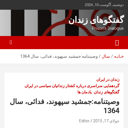
ه
دوشنبه, آگوست 10, 2026
حتوا
روید
گفتگوهای زندان
Prison's Dialogue
خـانـه
سال
وصيتنامه:جمشید سپهوند، فدائی، سال 1364
زندان در ایران
گردهمایی سراسری درباره کشتار زندانیان سیاسی در ایران
گفتگوهای زندان
یادمان ها
وصيتنامه:جمشید سپهوند، فدائی، سال
1364
جولای 17, 2015
Editor