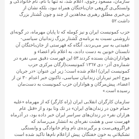
سازمان، مسعود رجوى، اعلام شد، نه تنها با نام، نام خانوادگى و
وابستگى‌ى گروهى جان‌باختگان همراه نبود، بلكه نشان از
بى‌خبرى مطلق رهبرى مجاهدين از چند ‌و چون كُشتار بزرگ
داشت.٥٢
حزب كمونيست ايران و نيز كومله كه تا پايان مهرماه، در گونه‌اى
ناروشنى نسبت به برنامه‌ى كُشتار بزرگ زندانيان سياسى-
عقيدتى به سر مى‌بردند، آنگاه كه فهرستى از جان‌باختگان آن
تابستان خونين به دست دادند، به اعلام نام اعضاء و
هواداران‌شان بسنده كردند.٥٣ اين فهرست دقيق سى نفره در
شماره‌ی آذر- دى ١٣٦٧ كمونيست(ارگان مركزى حزب
كمونيست ايران) اعلام شده است؛ زير اين عنوان: «در جريان
موج اخير تيرباران زندانيان سياسى، تاكنون خبر اعدام ٣٠ تن از
اعضاء، پيش‌مرگان و هواداران حزب كمونيست به دست‌مان
رسيده است.»
سازمان كارگران انقلابى ايران (راه كارگر) كه از مهرماه «عليه
حمام خون در زندان‌هاى ايران» در تك و‌تا بود و از «قتل عام
هزاران نفر» در زندان‌هاى سراسر ايران خبر داده بود، در آذرماه
فهرست سى و هشت نفره‌اى به انتشار مى‌رساند كه
فراگروهى‌ست و برگيرنده‌ى نام ونام خانوادگى و وابستگى
تشكيلاتى‌ِ به خون خفتگان. پيش ازاعلام نام‌ها تاكيد شده است