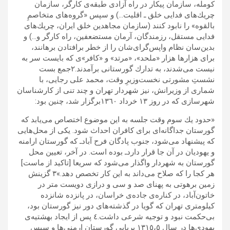
كومله، سازمان پيكار در راه آزادى طبقه‌ى كارگر، سازمان
چريك‌هاى فدايى خلق ـ اقليت…) و سپس «گروه‌ها‌ی متخاصمِ
بالقوه» را نابود كنند (سازمان مجاهدين خلق ايران، چريك‌هاى
فدايى مستقل، رزمندگان، آرمان مستضعفين، راه كارگر و…) و
بدين‌سان نظام واپس‌گراى‌شان را از خطر برافتادن برهانند،
براى هزارها ‌هزار «ملحد»، «مرتد» و «كافر»ى كه ‌بايست سر به
نيست مى‌شدند، به تدارك گورستانى بر‌آمدند.٢جمع ‌بست‌
نشستِ مشورتى نخست‌وزيرِ وقت، محمد على رجايى، با
شمارى از وزيرانش، نيز شهردار تهران و چند تنى از كارشناسان
شهرسازى كه در روز ١٣ خرداد ١٣٦٠برگزار شد، ‌چنین بود:
«حدود يك سوم وقت جلسه به اين موضوع اختصاص مى‌يابد كه
گورستان جداگانه‌اى براى كافران احداث شود. يكى از محل‌هايى
كه پيشنهاد مى‌شود، جنوب پادگان فرح آبادـ كه گورستان ارامنه
و يهوديان در آن جا قرار داردـ بوده است. در آخر، تعيين محل
گورستان به شهردار واگذار مى‌شود كه سريعا [تاكيد از ماست]
هر كجا را كه صلاح مى‌داند به اين كار تخصص دهد.»٣ گزينش
زمين برهوتى به پهناى صد و سی و درازى دویست متر در
خاتون‌آباد، در کناره‌ی جاده‌ى خراسان، در پانزده شانزده
كيلومترى تهران كه گويا در گذشته‌هاى دور نيز گورستان بود،
بی‌حکمت نبود و توجیه شرعی داشت.٤ پس از ايجاد بهشتيه‌ى
يهودى‌ها در سال ١٣١٥،٥ برپايى گورستان ارمنى‌ها و سپس