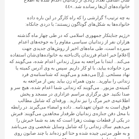
سال اسامى تعداد زيادى از زندانيان اعدام شده به اطلاع
خانواده‌هاى آن‌ها رسانده شد…»٤٤
به چه ترتيب؟ گزارشى را كه راه كارگر در اين باره داده
خانواده‌ها به شكل‌هاى گوناگون زيستند؛ با دردى جانكاه:
«رژيم جنايتكار جمهورى اسلامى كه در طى چهار ماه گذشته
هزاران نفر از زندانيان سياسى‌ مقاوم را به جوخه‌هاى اعدام
سپرده است، طى ماه‌هاى اخير از روش‌هاى جديدى جهت
[اعلام] خبر اعدام فرزندان پاك‌باخته به خانواده‌هاى‌شان استفاده
مى‌كند… ابتدا با مراجعه به منزل زندانىِ اعدام شده، مى‌گويند كه
مرد خانواده بيايد، با او كار داريم. سپس به وى آدرس كميته يا
نهاد مسلحى…[را] مى‌دهند و مى‌گويند كه شناسنامه‌ی فرد
زندانى را بياوريد… بدون همراه زن بيايد. پس از مراجعه به
كميته‌ى مزبور… مى‌گويند كه زندانى شما اعدام شده، هيچ سر و
صدا نكنيد. حق برگزارى مراسم عزادارى در مسجد و پخش
اطلاعيه‌ى خبر مرگ را نيز نداريد… ورقه‌اى كه شامل مطالب
فوق است به عنوان تعهدنامه… داده و امضاء مى‌گيرند. در رابطه
با محل دفن جنازه‌ى زندانيان طرفدار مجاهدين مى‌گويند: قبرش
در يكى از قطعات بهشت زهرا است كه بعد به شما خبرش را
مى‌دهيم. ساك زندانى را كه شامل وسايل شخصى وى مى‌باشد
و به طور مرتبى چيده شده و حتا اتو زده‌اند با چند صابون روى