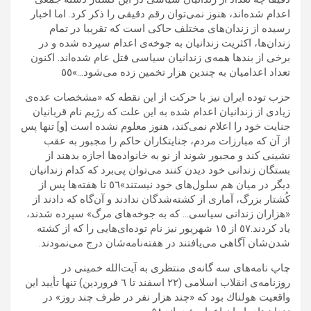
اعدام شده‌اند، هنوز نمى‌توان رقم دقيقى را ذكر كرد. اما اخبار
رسيده از زندان‌هاى مختلف حاكى است كه تقريبا در تمام
زندان‌ها، اكثريت زندانيان به جوخه‌ى اعدام سپرده شده و در
برخى از بندها همه‌ى زندانيان سياسى قتل عام شده‌اند. اكنون
تعداد اعداميان به چندين هزار تخمين زده مى‌شود…»٥٥
حزب توده ايران نيز با حركت از اين نقطه كه «مشخصات عده‌ى
زيادى از زندانيان اعدام شده به اين علت كه رژيم نام قربانيان
جنايت خود را اعلام نمى‌كند، هنوز معلوم نشده است [و] تنها پس
از آن كه مبارزات مردم، جنايتكاران حاكم را مجبور به عقب
نشينى كند و مجبور شوند از نو به خانواده‌ها اجازه بدهند از
بستگان زندانى خود ديدن كنند مى‌توان پى‌برد كه كدام زندانيان
ديگر در ميان هم سلول‌هاى خود نيستند»٥٦ تا هفته‌ها پس از
كُشتار بزرگ، آماری از كشته‌شدگان ندادند و آن‌گاه كه دادند از
«هزاران زندانى سياسى‌… كه به جوخه‌هاى مرگ» سپرده شدند،
ياد كردند.٥٧ از ١٥ شهريور نيز نام توده‌اى‌هايى را كه از كشته
شدن‌شان آگاهى مى‌يافتند در هفته‌نامه‌شان درج مى‌نمودند.
چاپ نامه‌هاى سه گانه‌ى منتظرى به آيت‌الله خمينى در
روزنامه‌ى انقلاب اسلامى (٢٢ اسفند تا ٦ فروردين) تنها تأييد اين
واقعيت هولناك بود كه «چند هزار نفر در ظرف چند روز» در