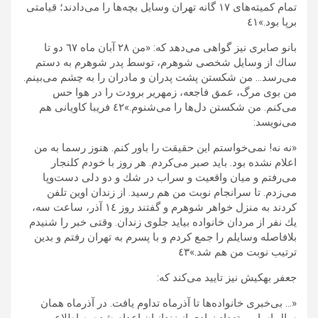
تمام كميته‌هاى ١٧ گانه تهران وسایل بچه‌ها را مى‌دادند؛ قيامتى
برپا بود.»٤١
بانو صابرى نيز گواهى مى‌دهد كه: «من ٢٨ آبان ماه ٦٧ دو تا
ساك از وسايل شخصى‌ شوهرم، توسط پدر شوهرم به دستم
مى‌رسد… من شكستن پشت پدران و مادران را به چشم مى‌بينم.
من بوى مرگ، عمق فاجعه، زمهرير برودت را در هوا حس
مى‌كنم. من شكستن دل‌ها را مى‌شنوم.»٤٢ فريبا كاويانى هم
مى‌نويسد:
«نه نه! نمى‌خواستم اين حقيقت را باور كنم. هنوز رسما به من
اعلام نشده بود. بايد صبر مى‌كردم. هر روز با خودم كلنجار
مى‌رفتم و ميان واقعيت و سراب در شك و دو دلى دست‌‌وپا
مى‌زدم. تا سرانجام نوبت من هم رسيد. از زندان اوين تلفن
كردند به منزل خواهر شوهرم و گفتند روز ١٤ آذر، ساعت سه،
يك نفر از مردان خانواده بيايد جلوى زندان. وقتى خبر را شنيدم
بلافاصله وسايلم را جمع كردم و با پسرم به تهران رفتم و بدين
ترتيب نوبت من هم شد.»٤٣
جعفر بهكيش نيز تاييد مى‌‌‌كند كه:
«… بى‌خبرى‌ خانواده‌ها تا آذرماه تداوم يافت. در آذرماه همان