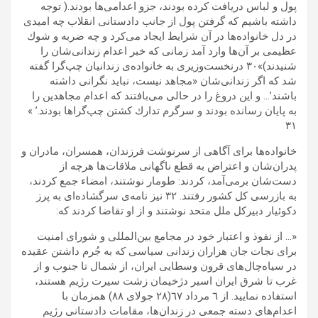
پول و لباس دريافت كرده بودند، جزو اعدامى‌ها بودند.( توجه
داشته باشيم كه گرفتن پول از جانب دادستانى انقلاب چه اميدى
در دل خانواده‌ها در آن شرايط ايجاد مى‌كرد و چه ضربه و شوك
عظيمى بر آن‌ها وارد آمد زمانى كه خبر اعدام زندانى‌شان را
شنيدند)»٣٠ درنخست‌وزيرى به خانواده‌ى زندانيان چپ‌گرا گفته
شد كه اگر زندانى‌شان «مجاهد نيست، نبايد نگرانى داشته
باشند’… و اين دروغ‌ را در حالى مى‌‌بافتند كه اعدام مجاهدين را
به پايان رسانده بودند و سرگرم تدارك كشتن چپ‌گرا‌ها بودند.’ »
٣١
خانواده‌ها براى آگاهى از سرنوشت فرزندان، همسران، مادران و
پدران‌شان و اعتراض به قطع ناگهانى ملاقات‌ها هرچه از
دست‌شان برمى‌آمد، كردند: طومار نوشتند، امضاء جمع كردند،
به بازرسى كل كشور ‌رفتند. ٣٢ نیز نامه‌ى سرگشاده‌اى به پرز
دكوئيار دبيركل ملل متحد نوشتند و از او تقاضا كردند كه:
«… از نفوذ و اعتبار خود در مجامع بين‌المللى و شوراى امنيت
براى نجات جان هزاران زندانى سياسى كه به جُرم داشتن عقيده
در سياه‌چال‌هاى قرون وسطايى ايران، از شمال تا جنوب و از
غرب تا شرق ايران اسير دژخيمان زشت سيرت رژيم هستند،
استفاده نماييد. از ٦ مرداد ٦٧(٢٨ جولاى ٨٨) همزمان با
اعدام‌هاى دسته جمعى در زندان‌ها، مقامات دادستانى رژيم