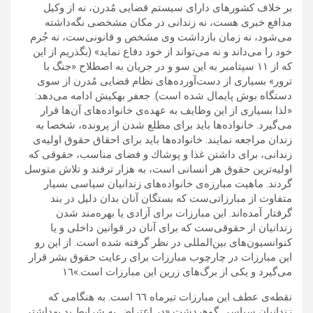
بر خلاف كشورها‌ى داراى سيستم قضايى مُدرن، نه از وكيل
مدافع خبرى هست، نه زندانى در مكان مشخصى نگه‌داشته
مى‌شود، نه زمان بازداشت وى مشخص و قانونى‌ست، نه جُرم
خود را مى‌داند و نه مى‌تواند از خود دفاع نمايد» (بگذريم از اين
كه از ١١ سپتامبر به اين سو و در جريان به اصطلاح «جنگ با
ترور» بسيارى از دست‌آورده‌هاى نظام قضايى مُدرن از سوى
دستگاه بوش پايمال شده است). جعفر بهكيش ادامه مى‌دهد:
«لذا بسيارى از اين وظايف به عهده‌ى خانواده‌هاى آن‌ها قرار
مى‌گيرد. خانواده‌ها بايد براى مطلع شدن از پرونده، شخصا به
زندان مراجعه‌ نمايند. خانواده‌ها بايد براى احقاق حقوق اوليه‌ی
زندانى، براى داشتن غذا و پوشاك و فضاى مناسب، حقوقى كه
اوليه‌ترين حقوق هر انسانى است، به هزار ترفند و تلاش متوسل
گردند. ماهيت مبارزه‌ى خانواده‌هاى زندانيان سياسى بسيار
متفاوت از مبارزاتى‌ست كه بستگان آنان بدان دليل در بند
گرفتار آمده‌اند. اين مبارزات براى آزادى يا بهره‌مند شدن
زندانيان از حقوقى‌ست كه براى آنان در قوانين داخلى و يا
كنوانسيون‌هاى بين‌المللى در نظر گرفته شده است. از اين رو
اين مبارزات در چارچوب مبارزات براى رعايت حقوق بشر قرار
مى‌گيرد و يكى از برگ‌هاى زرين اين مبارزات است.»١٦
نقطه‌ى عطف اين مبارزات تيرماه ٦٦ است. به هنگامى كه
زندانيان سياسى گوهردشت «در اعتراض به شرايط بد بهداشتى