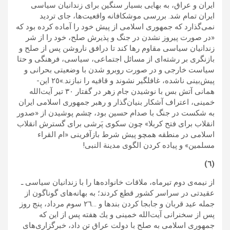
ايران و عراق، به بهايى بسيار سنگين براى زندانيان سياسى
ايران تمام شد. بررسى‌ موشكافانه واقعيت‌ها، جاى ترديد
نمى‌گذارد كه جمهورى اسلامى از پيش خود را آماده‌ كرده بود كه
«در صورت پيروز نشدن در جنگ و پذيرش صلح، خود را از شر
زندانيان سياسى‌ مقاوم رها كند تا درافق ناروشن پس از صلح و
بازنگرى بر رشته‌اى از مسائل اجتماعى، سياسى، فرهنگى و حتا
سياست خارجى و در صورت روبرو شدن با وضعيتى بحرانى و
پيش‌بينى ناشده، غافلگير نشوند و قافيه را نبازند.»٢٥ اين-
همانى آتش بس با نوشيدن جام زهر در گفتار ٣٠ تير آيت‌الله
خمينى، اعتراف آشكار بنيان‌گذار و رهبر جمهورى اسلامى ايران
به شكست در جنگ با صدام حسين بود، چشم پوشيدن از «صدور
انقلاب براى فتح كربلا» چون سكوى پَرشى براى گسترش انقلاب
اسلامى در منطقه همچو پيش ‌شرط بازآفرينى «ام القراء
مسلمين» و پیاده كردن الگوى مدينة النبى!
(٦)
از نيمه‌ى دوم تيرماه، ملاقات خانواده‌ها را با زندانيان سياسى ـ
عقيدتى در سراسر كشور قطع كردند؛ به بهانه‌‌هاى گوناگون از
جمله عيد قربان و جابجا كردن بندها و …٢٦ سوم مرداد، پنج روز
پس از سخنرانى‌ آيت‌الله خمينى و يك هفته پس از اين كه
جمهورى اسلامى به صلح با دولت عراق تن داد، خبرگزارى‌هاى