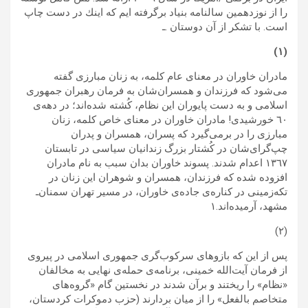
را از نوزدهمين سالنامه بنياد برگرفته ايم كه اينك در دست چاپ
است. با تشكر از آن دوستان .ـ
(١)
مادران خاوران در معناى عام كلمه، به زنان مبارزى گفته
مى‌شود كه فرزندان و همسران‌شان به فرمان رهبران جمهورى
اسلامى و به دست پايوران اين نظام، كُشته شد‌ه‌اند؛ در دهه‌ى
٦٠ خورشيدى! مادران خاوران در معناى خاص كلمه، زنان
مبارزى را در برمى‌گيرد كه پسران، همسران و پدران
چپ‌گرا‌ى‌شان در کُشتار بزرگ زندانیان سياسى در تابستان
١٣٦٧ اعدام شدند. پسوند خاوران بدان سبب به نام مادران
افزوده شده كه فرزندان، همسران و شوهرا‌ن‌ اين زنان در
تكه‌زمينى در كناره‌ى جاده‌ى خاوران، در مسیر تهران‌ سمنان‌ـ
مشهد، آرميده‌اند.۱
(٢)
پس از اين كه بازوهاى سرکوب‌گرى جمهورى اسلامى در پيروى
از فرمان آيت‌الله خمينى، برنامه‌ى حمله‌ى نهايى به مخالفان
«نظام» را ريختند و برآن شدند در نخستین گام «گروه‌‌هاى
متخاصم بالفعل» را از ميان بردارند (حزب دموكرات کردستان،