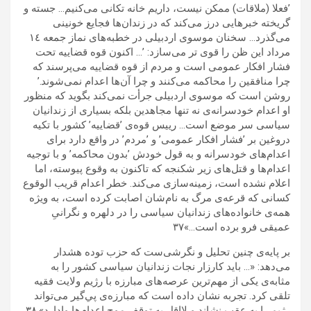
’فعلا (ملاقات) ممكن نيست، داريم خانه تكانى مى‌كنيم… جسته و
گريخته خبرهايى درز مى‌كند كه در زندان‌ها فجايع خونينى
مى‌گذرد… سخنان موسوى اردبيلى در خطبه‌هاى نماز جمعه ١٤
مرداد اين ظن را قوى تر مى‌سازد: ’… اكنون قوه قضاييه تحت
فشار افكار عمومى ا‌ست و مردم از قوه قضاييه مى‌پرسند كه
چرا منافقين را محاكمه مى‌كنند و چرا آن‌ها اعدام نمى‌شوند.’
روشن است كه موسوى اردبيلى جرأت نمى‌كند بگويد كه منظور
او اعدام خودسرانه‌ى نه تنها مجاهدين بلكه بسيارى از زندانيان
سياسى سر موضع است… رييس قوه‌ی ’قضاييه’ كشور با تكيه
دروغين بر ’فشار افكار عمومى’ و ’مردم’ در واقع دارد براى
اعدام‌هاى خودسرانه و به قول خودش ’بدون محاكمه’ و با توجيه
اعدام‌ها و قتل‌هاى زير شكنجه كه تاكنون به وقوع پيوسته، اما
اعلام نشده است، زمينه‌سازى مى‌كند. خطر اعدام قريب الوقوع
كسانى كه قرعه‌ى مرگ به نام‌شان اصابت كرده است، به ويژه‌
همه‌ی خانواده‌هاى زندانيان سياسى را در دلهره و نگرانىِ
عميقى فرو برده است…»٣٧
بر پایه‌ی چنين تحليل‌ و نگرشى‌ست كه حزب توده هشدار
مى‌دهد: «… بايد كارزار نجات زندانيان سياسى كشور را به
مثابه‌ى يكى از مهم‌ترين عرصه‌هاى مبارزه با رژيم ولايت فقيه
تلقى كرد. تجربه نشان داده است كه مبارزه‌ی پي‌گير مى‌تواند
رژيم را به عقب نشاند و لااقل به توقف موج اعدام‌ها وادارد».٣٨