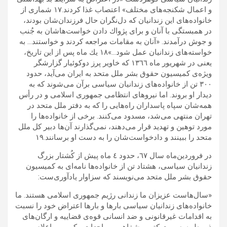
و اعمال شكنجه‌‌هاى مختلف» اعتصاب غذا كردند.۱۷ شمارى از
خانواده‌هاى اين زندانيان كه دل‌نگران حال فرزندان‌شان بودند،
در همبستگى با آنان و براى پژواك ‌دادن خواست‌ها‌شان به جُنب
و جوش درآمدند. «آنان به مقامات مراجعه كردند و خواستند… به
خواسته‌هاى زندانيان عمل شود…»۱۸ يك ماه پس از اين تاريخ،
يعنى در شهريور ماه ١٣٦٦ كه خاوير پرز دوكوئيار گزارشگر
ويژه‌ى كميسيون حقوق بشر ملل متحد به ايران مى‌آيد، حدود
٣٠٠ تن از خانواده‌هاى زندانيان سياسى برآن مى‌شوند كه به
ديدار او بروند. اما نيروهاى انتظامى جمهورى اسلامى و در رأس‌‌
همه‌شان سپاه پاسداران راه‌هايى را كه به دفتر ملل متحد در
تهران منتهى می‌شد، مسدود مى‌كنند. برخى از خانواده‌ها را
مورد توهين و تهديد قرار مى‌دهند، نمى‌گذارند آن‌ها دبير كل ملل
متحد را ببينند و دادخواست‌شان را به دست او برسانند.۱۹
در فروردين‌ماه سال ٦٧، حدود ٤ ماه پيش از كُشتار بزرگ
زندانيان سياسى، هشتاد تن از خانواده‌ها نامه‌اى به كميسيون
حقوق بشر ملل متحد مى‌نويسند كه سزاوار یاد‌آوری‌ست:
«سال‌هاست عزیزان ما زندانی رژیم جمهوری اسلامی هستند. ما
خانواده‌های زندانیان سیاسی بارها و بارها اعتراض خود را نسبت
به اقدامات غیرقانونی و ضد انسانی قوه‌ی قضاییه و ارگان‌های