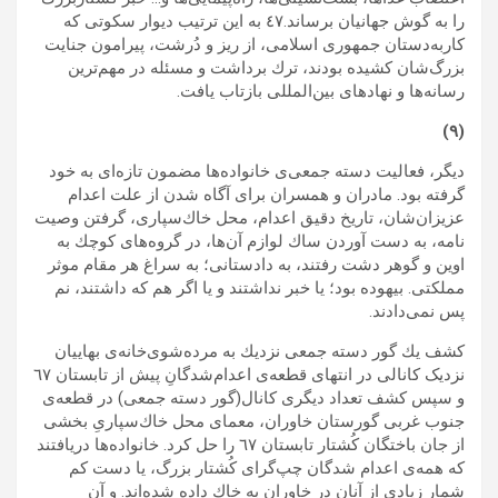
را به گوش جهانيان برساند.٤٧ به اين ترتيب ديوار سكوتى كه
كاربه‌دستان جمهورى اسلامى، از ريز و دُرشت، پيرامون جنايت
بزرگ‌شان كشيده بودند، ترك برداشت و مسئله در مهم‌ترين
رسانه‌ها و نهادهای بين‌المللى بازتاب يافت.
(٩)
ديگر، فعاليت دسته جمعى‌ی خانواده‌ها مضمون تازه‌اى به خود
گرفته بود. مادران و همسران براى آگاه شدن از علت اعدام
عزیزان‌شان، تاريخ دقيق اعدام، محل خاك‌سپارى، گرفتن وصيت
نامه‌، به دست آوردن ساك لوازم آن‌ها، در گروه‌هاى كوچك به
اوين و گوهر دشت ‌رفتند، به دادستانى؛ به سراغ هر مقام موثر
مملكتى. بيهوده بود؛ يا خبر نداشتند و يا اگر هم که داشتند، نم
پس نمى‌دادند.
كشف يك گور دسته جمعى نزديك به مرده‌شوى‌خانه‌‌ى بهاييان
نزدیک كانالى در انتهاى قطعه‌ى اعدام‌شدگانِ پيش از تابستان ٦٧
و سپس كشف تعداد ديگرى كانال(گور دسته جمعى) در قطعه‌ى
جنوب غربى گورستان خاوران، معماى محل خاك‌سپارىِ بخشى
از جان باختگان كُشتار تابستان ٦٧ را حل كرد. خانواده‌‌ها دريافتند
كه همه‌ى اعدام شدگان چپ‌گراى كُشتار بزرگ، يا دست كم
شمار زيادى از آنان در خاوران به خاك داده شده‌اند. و آن