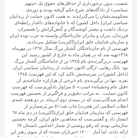
شصت، بدون برخوردارى از حداقل‌هاى حقوق يك «متهم
سياسى» از دادگاه‌هاى شرع حكم گرفته بودند و دوره‌ى
محكوميت‌شان را مى‌گذراندند. به همت كانون حمايت از زندانيان
سياسى ايران( داخل كشور) که با خانواده‌های داغدار رابطه‌ای
نزدیک داشت و بيشتر كوشندگان و كُنش‌گرانش را همسران،
فرزندان، پدران و مادران جان‌باختگانِ وابسته به حزب توده ايران
و سازمان فداييان خلق ايران(اکثريت) تشكيل مى‌دادند،
فهرستى از نام جان‌باختگان كُشتار بزرگ سال ١٣٦٧ در مهرماه
١٣٦٨تهيه شد که در همان ماه به خارج از كشور رسيد. اين
فهرست دربرگيرنده‌ى نام ١٣٤٥ تن از جانباختگان كُشتار بزرگ
بود. بانگ رهايى، ارگان كانون حمايت از زندانيان سياسى‌ ايران
(داخل كشور) در سرسخنش تاكيد كرد كه اين فهرست ١٣٤٥
نفره، تنها در برگيرنده‌ى نام «برخى از هزاران» جانباخته‌ى آن
«قتل عام وحشيانه» است.»٥٠ سزاوار يادآورى‌ست كه فهرستِ
كانونِ حمايت… به مراتب دقيق‌تر و فراگير‌تر از نخستين فهرست
اعدام شدگانى‌ست كه در نيمه‌ی دوم آذرماه، در دو هفته نامه‌ى
انقلاب اسلامى (در هجرت) چاپ شد؛٥١ نيز پُرشمارتر از
فهرستى كه سازمان فداييان خلق ايران(اكثريت) در دى ماه ٦٧
انتشار داد. و گفتنى‌ست كه مجاهدين خلق ايران، گرچه نخستين
سازمانى بودند كه رقم روشنى از شمار اعدامين تابستان ٦٧
ارائه دادند، اما آمار ١٢٠٠٠ «تيرباران شده» كه از سوى رهبر اين