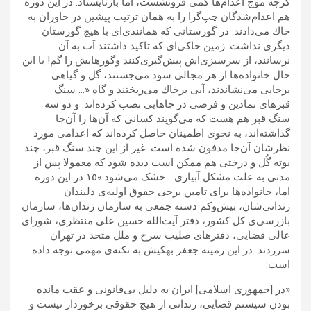
گرچه موج‌ اعدام‌ها كمى‌ فرونشست، اما بازنايستاد. در اين دوره
هم اعدام‌شدگان چپ‌گرا را به همان ترتيب پيشين در خاوران به
خاك مى‌دادند. در گورستانى كه همانند‌‌ی‌اى با هيچ گورستان‌
ديگرى نداشت. زمين خاكى‌اى كه تاكيد داشتند آب به آن
نرسانند، از سرسبزى‌اش پيش‌گيرى‌كنند وگورهايش را گم! با اين
حال خانواده‌ها از هر مجالى سود مى‌جستند، گل ‌و گياهى
برجایى مى‌نشاندند، آبى برخاك مى‌ريختند و گاه «… سنگ
قبرهاى نمادين و فرضى در جاهايى نصب كرده‌اند. و دو سه
سنگ قبر هم هست كه مى‌گويند كسانى كه آن‌ها را آن‌جا
گذاشته‌اند، به نحوى اطمينان حاصل كرده‌اند كه اعدامى مورد
نظرشان آن‌جا مدفون شده است. غير از اين چند سنگ قبر، چند
بوته گُل و درختى هم ممكن است ديده شود كه معمولا پس از
مدتى به علت مشكل آبيارى… خشک مى‌شود.»١٥ در اين دوره
اما، خانواده‌ها براى تامين برخى حقوق اوليه‌ى دلبندان
زندانى‌شان، بيش‌و‌كم دسته جمعى به سازمان زندان‌ها، سازمان
بازرسى‌ى كل كشور، دفتر آيت‌الله حسين على منتظرى، شوراى
عالى قضايى، دفترهاى صليب سرخ و ملل متحد در تهران
سر‌زدند. در اين زمينه جعفر بهكيش به نكته‌ی مهمى توجه داده
است:
«در [جمهورى اسلامى] ايران به دليل بى‌قانونى و عقب مانده
بودن سيستم قضايى، زندانى از هيچ حقوقى برخوردار نيست و