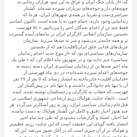
كه: «از پايان جنگ ايران و عراق به اين سو، هزاران زندانى به
چوبه‌هاى دار و جوخه‌هاى تيرباران سپرده شده‌اند. كُشتار
سراسرى‌ست و تقريبا در همه‌ى شهرهاى ايران، هرجا كه
زندانيانى وجود دارند، حمام خون به پا شده است. تاكنون اسامى
فقط چند تن از اعدام شدگان اخير را مى‌دانيم…» ٥٤ فهرست
نخستين سازمان انقلابى كارگران ايران در ماه‌هاى آينده گسترده
تر و همه جانبه‌تر مى‌شود و سر به صدها مى‌زند. سازمان
چريك‌هاى فدايى خلق ايران(اقليت) هم كه از نخستين
سازمان‌هاى سياسى‌اى بود كه «از موج جديد اعدام‌ زندانيان
سياسى» خبر داده بود و در شهريور ماه اعلام کرد كه « طى يك
ماه اخير صدها تن از زندانيان سياسى‌ى ايران دسته دسته به
جوخه‌هاى اعدام سپرده شده‌اند»، در دى ماه فهرستى از
«فداييان اقليت» جان باخته به انتشار رساند كه ٥ نفر از ٢٧ نفر
آن يا تنها نام خانوادگى داشتند و يا تنها نام. در پيش‌گفتار اين
فهرست كه خطاب به كارگران و زحمتكشان نوشته شده، آمده
است : «ابعاد جنايت هولناك رژيم ارتجاعى جمهورى اسلامى در
قتل‌عام زندانيان سياسى ايران، روز به روز آشكارتر مى‌گردد. هر
چند هنوز اخبار دقيق و كامل اين كُشتار هولناك به دست نيامده،
اما اخبار، اسناد و گزارشات محدودى كه طى چند ماه اخير
انتشار يافته گوياى اين حقيقت است كه اين جنايت رژيم عظيم‌تر
و هولناك تر از آن چيزى‌ است كه در آغاز تصور مى‌شد. اين كه
دقيقا چه تعداد از زندانيان سياسى در اين كُشتار دسته جمعى