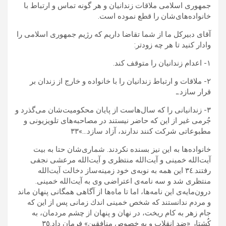
جمهورى اسلامى ملاقات زندانيان و هر گونه تماس و ارتباط با
خانواده‌هاى‌شان را قطع نموده است.
آقاى دبيركل ما از شما تقاضا داريم كه رژيم جمهورى اسلامى را
وادار كنيد تا هر چه زودتر:
١- اعدام زندانيان را متوقف كند.
٢- ملاقات و ارتباط زندانيان را با خانواده‌ و خارج از زندان بر
قرار سازد.ـ
٣- زندانيانى را كه سال‌هاست از پايان محكوميت‌شان مى‌گذرد و
جُرمى غير از اين كه حاضر نيستند در مصاحبه‌هاى تلويزيونى و
مطبوعاتى شركت كنند ندارند، آزاد سازد…»٣٣
خانواده‌ها به اين نيز بسنده نكردند. شمارى‌شان حتا به بيت
آيت‌الله خمينى و آيت‌الله منتظرى و آيت‌الله مرعشى نجفى
رفتند.٣٤ اين همه به نوبه‌ى خود زمينه‌ساز دخالت آيت‌الله
منتظرى شد و سه نامه‌‌ى اعتراضى وی به آيت‌الله خمينى.
درون‌مايه‌ى اين نامه‌ها، اما تا ماه‌ها از آگاهى‌ همگانى پنهان ‌ماند
و مردم ندانستند كه شخص خمينى اندك زمانى پس از این که
جام زهر به کام ریخت، در نهان و پنهان از چشم مردمان، به
كُشتار «ضد انقلاب و به خصوص منافقين» فرمان داد.٣٥