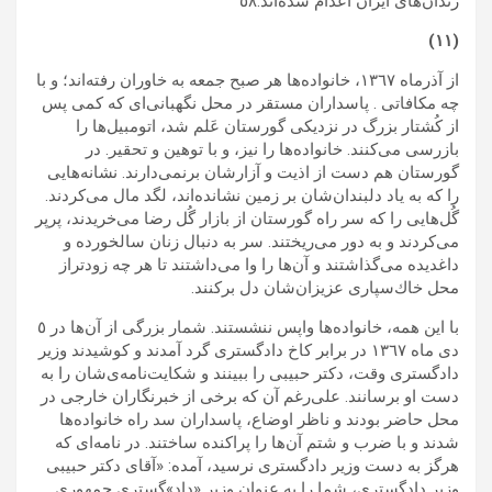
زندان‌هاى ايران اعدام شده‌اند.٥٨
(١١)
از آذرماه ١٣٦٧، خانواده‌ها هر صبح جمعه به خاوران رفته‌اند؛ و با
چه مكافاتى . پاسداران مستقر در محل نگهبانى‌اى كه كمى پس
از كُشتار بزرگ در نزديكى گورستان عَلم شد، اتومبيل‌ها را
بازرسى مى‌كنند. خانواده‌ها را نیز، و با توهين و تحقير. در
گورستان هم دست از اذيت و آزارشان برنمى‌دارند. نشانه‌هايى
را كه به ياد دلبندان‌شان بر زمين نشانده‌اند، لگد مال مى‌كردند.
گُل‌هايى را كه سر راه گورستان از بازار گُل رضا مى‌خریدند، پرپر
مى‌كردند و به دور مى‌ريختند. سر به دنبال زنان سالخورده و
داغديده مى‌گذاشتند و آن‌ها را وا می‌داشتند تا هر چه زودتراز
محل خاك‌سپارى عزيزان‌شان دل بركنند.
با اين همه، خانواده‌ها واپس ننشستند. شمار بزرگی از آن‌ها در ٥
دی ماه ١٣٦٧ در برابر کاخ دادگستری گرد آمدند و کوشیدند وزیر
دادگستری وقت، دکتر حبیبی را ببینند و شکایت‌نامه‌ی‌شان را به
دست او برسانند. علی‌رغم آن که برخی از خبرنگاران خارجی در
محل حاضر بودند و ناظر اوضاع، پاسداران سد راه خانواده‌ها
شدند و با ضرب و شتم آن‌ها را پراکنده ساختند. در نامه‌ای که
هرگز به دست وزیر دادگستری نرسید، آمده: «آقای دکتر حبیبی
وزیر دادگستری، شما را به عنوان وزیر «داد»گستری جمهوری