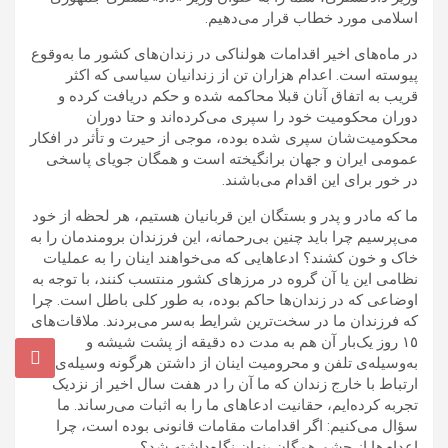
اسلامی مورد خطاب قرار می‌دهیم.
در ماه‌های اخیر اقدامات هولناکی در زندان‌های کشور ما به‌وقوع
پیوسته است. اعدام هزاران تن از زندانیان سیاسی که اکثر
قریب به اتفاق آنان قبلا محاکمه شده و حکم دریافت کرده و
دوران محکومیت خود را سپری می‌کرده‌اند و حتا دوران
محکومیت‌شان سپری شده بوده، موجی از حیرت و تأثر در افکار
عمومی ایران و جهان برانگیخته است و همگان جویای پاسخی
در خور برای این اقدام می‌باشند.
ما که مادر و پدر و بستگان این قربانیان هستیم، هر لحظه از خود
می‌پرسیم چرا باید چنین بی‌رحمانه، این فرزندان برومندمان را به
خاک و خون کشند؟ ادعاهایی که می‌خواهند اینان را به عملیات
نظامی این یا آن گروه در مرزهای کشور منتسب کنند، با توجه به
اوضاعی که در زندان‌ها حاکم بوده، به طور کلی باطل است. چرا
که فرزندان ما در سخت‌ترین شرایط به‌سر می‌بردند. ملاقات‌های
١٥ روز یک‌بار آن هم به مدت ده دقیقه از پشت شیشه و
به‌وسیله‌ی تلفن و محرومیت اینان از داشتن هرگونه وسیله‌ی
ارتباط با خارج زندان که ما آن را در هفت سال اخیر از نزدیک
تجربه کرده‌ایم، حقانیت ادعاهای ما را به اثبات می‌رساند. ما
سؤال می‌کنیم: اگر اقدامات مقامات قانونی بوده است، چرا
اعدام‌ها از چشم همگان پنهان نگاه‌داشته شد؟