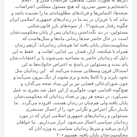
ذیربط به صورت کتبی، شفاهی، مراجعات مکرر و … اعلام
داشته‌ایم و تصور نمی‌رود که هیچ مسئول مملکتی اعتراضات،
ضجه‌ها، التماس‌ها و فریادهای مظلومانه‌ی ما را نشنیده باشد و
نداند که با عزیزان در بند ما در زندان‌های جمهوری اسلامی ایران
چگونه رفتار می‌شود!؟… از نمونه‌های بارز قانون‌شکنی
مسئولین، در بند نگه‌داشتن زندانیان پس از پایان محکومیت‌شان
است. در حال حاضر صدها زندانی ماه‌ها و سال‌هاست که
محکومیت‌شان پایان یافته اما هم‌چنان زندانی‌اند؛ آن‌هم زندان
همراه با شکنجه، آزار، فشار، بی غذایی، اهانت و … فقط به این
دلیل که زندانیان حاضر به مصاحبه نمی‌شوند یا بر اعتقادات‌شان
پای بندند و مسئولین در پاسخ به اعتراض خانواده‌ها به این
استدلال قرون وسطایی بسنده می‌کنند که : ′این زندانیان مثل
نخود ناپزند و تا کاملا پخته و نرم نشوند از دیگ بیرون نمی‌آیند′و
چون شورای‌عالی قضایی نیز بر این بیداد صحه می‌گذارد و
هیچ‌گونه اقدامی جهت جلوگیری از این عمل ضد بشری به عمل
نمی‌آورد، در نتیجه هر روز بر تعداد زندانیان که محکومیت‌شان
پایان یافته ولی هم‌چنان در زندان هستند، افزوده می‌گردد… ما
یک‌بار دیگر اعتراض و نگرانی خود را از اعمال ضد‌بشری
مسئولین و زندانبان‌های جمهوری اسلامی ایران که در مورد
زندانیان سیاسی اعمال می‌شود، ابراز می‌داریم… ما خواهان
آزادی بی‌قید و شرط زندانیان سیاسی به ویژه آنان که
محکومیت‌شان پایان یافته، هستیم.»٢۰