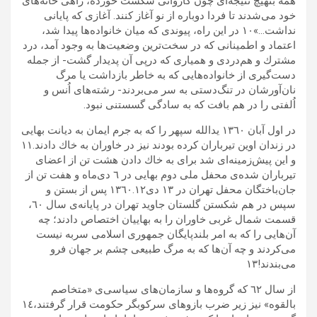
همه بىهيچ نتيجه‌اى چون كاروانى شكست خورده، راهى خانه‌هاى
خود مى‌شدند تا فردا دوباره از نو آغاز كنند. آغازى كه پايانى
نداشت…»۱۰ در اين راه، پيوندى كه ميان خانواده‌‌ها پيدا ‌شد،
اعتماد و اطمينانى كه در سخت‌ترين وضعيت‌ها به وجود آمد، درد‌
مشترك و هم‌دردى و هميارى كه درپى آن پديدار گشت- از جمله
دست‌گيرى از خانواده‌هایی كه به خاطر بازداشت يا مرگ
نان‌آورشان در تنگ‌دستى به سر مى‌بردند- رشته‌هاى اُنس و
اُلفتى را در هم بافت كه به سادگى گسستنى نبود.
در اول آبان ١٣٦٠ يدالله سپهر را كه به جرم ايمان به ديانت بهايى
در زندان اوين تيرباران كرده بودند نيز در خاوران به خاك دادند.۱۱
و اين پيش‌زمينه‌اى شد براى به خاك دادن هشت تن از اعضاى
تيرباران شده‌ى محفل ملى دوم بهايى در ٦ دى‌ماه و هفت تن از
جان‌باختگان محفل تهران در ١٣ دى١٣٦٠.۱٢ پس از بستن و
سپس در هم شكستن گلستان جاويد تهران در پايانه‌ى سال ٦٠،
قسمت شمال غربى خاوران را به بهاييان اختصاص دادند؛ چه
آن‌هايى را كه به امر بلند‌پايگان جمهورى اسلامى سربه نيست
مى‌كردند و چه آن‌ها كه به مرگ طبيعى چشم بر جهان فرو
مى‌بندند!۱٣
از سال ٦٢ كه گروه‌ها و سازمان‌هاى سياسى‌ی «متخاصم
بالقوه» نيز زير ضرب بازوهاى سركوبگر حكومت قرار گرفتند،۱٤