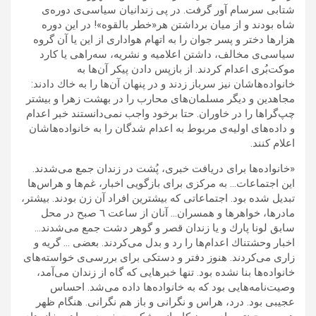
شتابى سرسام آور گرفت. در پی‌ زندانيان سياسى‌ى دوره‌ى
شاه بودند و از میان برداشتن هر«خطر بالقوه»! در اين دوره
هزارها دختر و پسر جوان را به اتهام هوادارى از اين يا آن گروه
سياسى‌ى مخالف، داشتن اعلاميه و نشريه، سه‌راهى يا كارد
موكت‌بُرى اعدام ‌كردند. از بازپس دادن پيكر آن‌ها به
خانواده‌هاشان نيز سرباز زدند و در پنهان آن‌ها را به خاك دادند:
مجاهدين و ديگر مسلمان‌ها‌ی محارب را در بهشت زهرا و بيشتر
چپ‌‌گرا‌ها را در خاوران. حتا برخود واجب نمى‌دانستند خبر اعدام
و داده‌هاى اوليه‌ى مربوط به اعدام شدگان را به خانواده‌ها‌‌شان
اعلام كنند.
«خانواده‌ها براى دريافت خبری، پُشت در زندان جمع مى‌شدند.
اين اجتماعات… به مركزى براى بازگويى اخبار، غم‌ها و هراس‌ها
تبديل شده بود. اجتماعاتى كه بيشترين افراد آن زن بودند. بيشتر،
مادرها، خواهرها و همسران… آنان از ساعت ٦ صبح در محل
سابق لونا پارك و يا زندان قصر و گوهر دشت جمع مى‌شدند…
اخبار وحشتناك اعدام‌ها را رد و بدل مى‌كردند. بعضى … گريه و
زارى مى‌كردند. هنوز دفتر و دستكى براى بررسى‌‌ی خواسته‌هاى
خانواده‌ها بنا نشده بود. تنها خبرهايى كه گاه از زندان مى‌آمد،
وصيت‌نامه‌هايى بود كه به خانواده‌ها داده مى‌شد. احساس
عجيبى بود. درد، هراس و نگرانى و باز هم نگرانى. هنگام ظهر