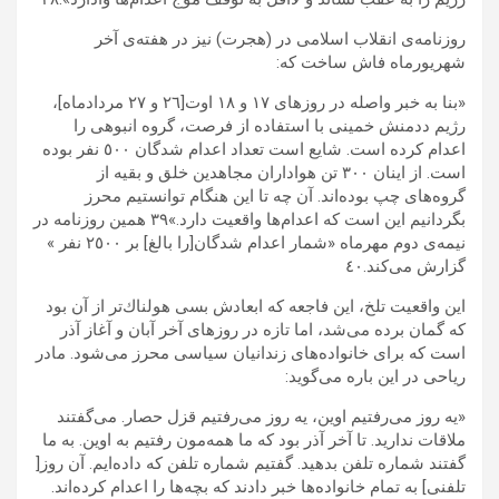
روزنامه‌ى انقلاب اسلامى در (هجرت) نيز در هفته‌ی آخر
شهريورماه فاش ساخت كه:
«بنا به خبر واصله در روزهاى ١٧ و ١٨ اوت[٢٦ و ٢٧ مردادماه]،
رژيم ددمنش خمينى با استفاده از فرصت، گروه انبوهى را
اعدام كرده است. شايع است تعداد اعدام شدگان ٥٠٠ نفر بوده
است. از اينان ٣٠٠ تن هواداران مجاهدين خلق و بقيه از
گروه‌هاى چپ بوده‌اند. آن چه تا اين هنگام توانستيم محرز
بگردانيم اين است كه اعدام‌ها واقعيت دارد.»۳٩ همين روزنامه در
نيمه‌ى دوم مهرماه «شمار اعدام شدگان[را بالغ] بر ٢٥٠٠ نفر »
گزارش مى‌كند.٤٠
اين واقعیت تلخ، اين فاجعه كه ابعادش بسى هولناك‌تر از آن بود
كه گمان برده می‌شد، اما تازه در روزهاى آخر آبان و آغاز آذر
است كه براى خانواده‌ها‌ى زندانيان سياسى محرز مى‌شود. مادر
رياحى در اين باره مى‌گويد:
«يه روز مى‌رفتيم اوين، يه روز مى‌رفتيم قزل حصار. مى‌گفتند
ملاقات نداريد. تا آخر آذر بود كه ما همه‌مون رفتيم به اوين. به ما
گفتند شماره تلفن بدهيد. گفتيم شماره تلفن كه داده‌ايم. آن روز[
تلفنى] به تمام خانواده‌ها خبر دادند كه بچه‌ها را اعدام كرده‌اند.