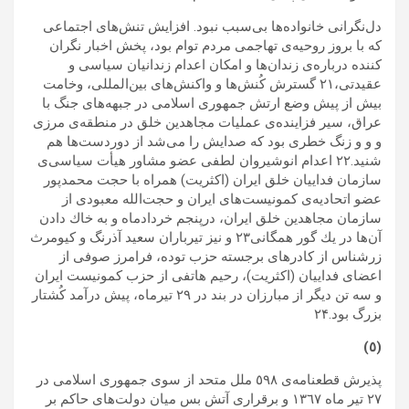
دل‌نگرانى خانواده‌ها بى‌سبب نبود. افزايش تنش‌هاى اجتماعى
كه با بروز روحيه‌ى تهاجمى مردم توام بود، پخش اخبار نگران
كننده درباره‌ى زندان‌ها و امكان اعدام زندانيان سياسى و
عقيدتى،۲۱ گسترش كُنش‌ها و واكنش‌هاى بين‌المللى، وخامت
بيش از پيش وضع ارتش جمهورى اسلامى در جبهه‌هاى جنگ با
عراق، سير فزاينده‌ى عمليات مجاهدين خلق در منطقه‌ى مرزى
و و و زنگ خطرى بود كه صدايش را مى‌شد از دوردست‌ها هم
شنيد.۲۲ اعدام انوشيروان لطفى عضو مشاور هيأت سياسى‌ى
سازمان فداييان خلق ايران (اكثريت) همراه با حجت محمدپور
عضو اتحاديه‌ى كمونيست‌هاى ايران‌ و حجت‌الله معبودى از
سازمان مجاهدين خلق ايران، درپنجم خردادماه و به خاك دادن
آن‌ها در يك گور همگانى۲۳ و نيز تيرباران سعيد آذرنگ و كيومرث
زرشناس از كادرهاى برجسته حزب توده، فرامرز صوفى از
اعضاى فداييان (اكثريت)، رحيم هاتفى از حزب كمونيست ايران
و سه تن ديگر از مبارزان در بند در ٢٩ تيرماه، پيش درآمد کُشتار
بزرگ بود.۲۴
(٥)
پذيرش قطعنامه‌ى ٥٩٨ ملل متحد از سوى جمهورى اسلامى در
٢٧ تير ماه ١٣٦٧ و برقرارى‌ آتش بس ميان دولت‌هاى حاكم بر