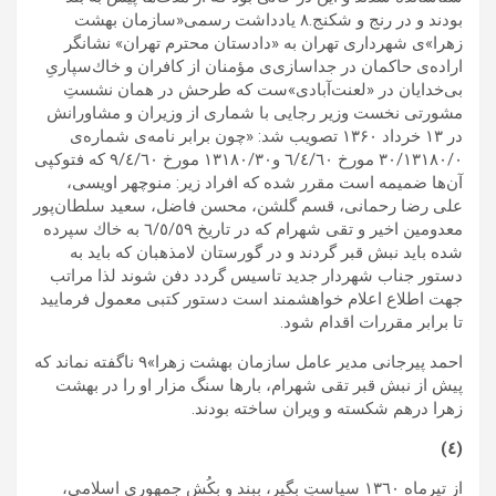
بودند و در رنج و شكنج.۸ يادداشت رسمى«سازمان بهشت
زهرا»‌ى شهردارى تهران به «دادستان محترم تهران» نشانگر
اراده‌ی حاكمان در جدا‌سازی‌ی مؤمنان از کافران و خاك‌سپارىِ
بى‌خدايان در «لعنت‌آبادی»ست که طرحش در همان نشستِ
مشورتى نخست وزير رجايى با شمارى از وزيران و مشاورانش
در ۱۳ خرداد ۱۳۶۰ تصویب شد: «چون برابر نامه‌ى شماره‌ى
٣٠/١٣١٨٠/٠ مورخ ٦/٤/٦٠ و١٣١٨٠/٣٠ مورخ ٩/٤/٦٠ كه فتوكپى
آن‌ها ضميمه است مقرر شده كه افراد زير: منوچهر اويسى،
على رضا رحمانى، قسم گلشن، محسن فاضل، سعيد سلطان‌پور
معدومين اخير و تقى شهرام كه در تاريخ ٦/٥/٥٩ به خاك سپرده
شده بايد نبش قبر گردند و در گورستان لامذهبان كه بايد به
دستور جناب شهردار جديد تاسيس گردد دفن شوند لذا مراتب
جهت اطلاع اعلام خواهشمند است دستور كتبى معمول فرماييد
تا برابر مقررات اقدام شود.
احمد پيرجانى مدير عامل سازمان بهشت زهرا»۹ ناگفته نماند كه
پيش از نبش قبر تقى شهرام، بارها سنگ مزار او را در بهشت
زهرا درهم شكسته و ويران ساخته بودند.
(٤)
از تيرماه ١٣٦٠ سياستِ بگير، ببند و بكُش جمهورى اسلامى،