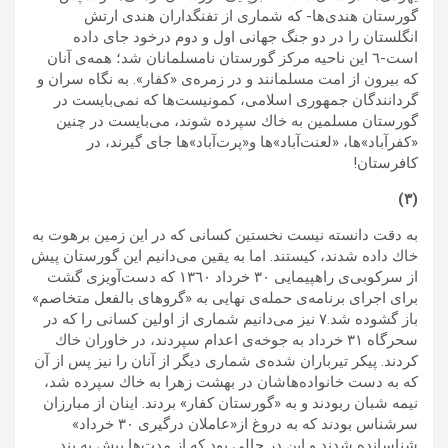
گورستان هندى‌ها- كه شمارى از تفنگداران هندى ارتش
انگلستان را در دو جنگ جهانى اول و دوم درخود جاى داده
است-٦ این ناحیه مرکز گورستان نامسلمانان شد؛ همه‌ی آنان
که بيرون از امت مسلمانند و در زمره‌ى «كفار». به نگاه سران و
گردانندگان جمهورى اسلامى، کمونیست‌ها که نمى‌بايست در
گورستان مسلمين به خاك سپرده شوند، می‌بایست در چنین
«كفرآباد»‌ها، «لعنت‌آباد»‌ها و«پرت‌آباد»‌ها جای گیرند، در
كافرستان!
(٣)
به دقت دانسته نيست نخستين كسانى كه در اين زمين برهوت به
خاك داده شدند، كيستند. اما به يقين می‌دانیم اين گورستان پيش
از سركوبى‌ی راهپيمايى ٣٠ خرداد ١٣٦٠ كه دست‌آويزى گشت
براى اجرای برنامه‌ى حمله‌ى نهايى به «گرو‌هاى بالفعل متخاصم»
باز گشوده شد.۷ نيز مى‌دانيم شمارى از اولين كسانى را كه در
سحرگاه ٣١ خرداد به جوخه‌ى اعدام سپردند، در خاوران خاك
کردند. پيكر تيرباران شده‌ى شماری ديگر از ‌آنان را نیز پس از آن
که به دست خانواده‌هاشان در بهشت زهرا به خاك سپرده شد،
نیمه شبان ربودند و به «گورستان کفار» بردند. اينان از مبارزان
سرشناس بودند که به دروغ از«عاملان درگيرى ٣٠ خرداد»
شناسانده شدند و اين در حالى بود كه از مدت‌ها پیش به بند