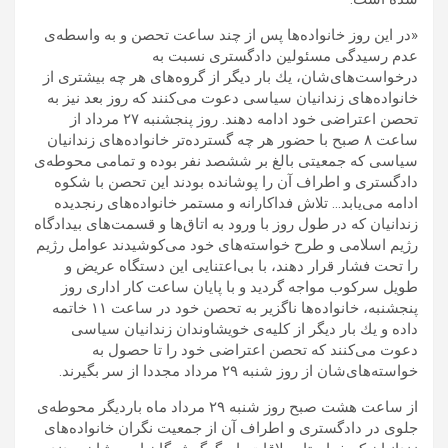
«در اين روز خانواده‌ها پس از چند ساعت تحصن و به واسطه‌ى
عدم رسيدگى مسئولين دادگسترى نسبت به
درخواست‌هاى‌شان، يك بار ديگر از گروه‌هاى هر چه بيشترى از
خانواده‌هاى زندانيان سياسى دعوت مى‌كنند كه روز بعد نيز به
تحصن اعتراضى خود ادامه دهند. روز پنجشنبه ٢٧ مرداد از
ساعت ٨ صبح با حضور هر چه گسترده‌تر خانواده‌هاى زندانيان
سياسى كه جمعيتى بالغ بر ششصد نفر بوده و تمامى محوطه‌ى
دادگسترى و اطراف آن را پوشانده بودند اين تحصن با شكوه
ادامه مى‌يابد… تلاش فداكارانه و مستمر خانواده‌هاى رنجديده
زندانيان كه در طول روز با ورود به اتاق‌ها و قسمت‌هاى بيدادگاه‌
رژيم اسلامى و طرح خواسته‌هاى خود مى‌كوشيدند عوامل رژيم
را تحت فشار قرار دهند، با بى‌اعتنايى اين دستگاه عريض و
طويل سركوب مواجه گرديد و با پايان ساعت كار ادارى روز
پنجشنبه، خانواده‌ها ناگزير به تحصن خود در ساعت ١١ خاتمه
داده و يك بار ديگر از كليه‌ی خويشاوندان زندانيان سياسى
دعوت مى‌كنند كه تحصن اعتراضى خود را تا حصول به
خواسته‌هاى‌شان از روز شنبه ٢٩ مرداد مجددا از سر بگيرند.
از ساعت هشت صبح روز شنبه ٢٩ مرداد ماه بارديگر محوطه‌ى
جلوى در دادگسترى و اطراف آن از جمعيت نگران خانواده‌هاى