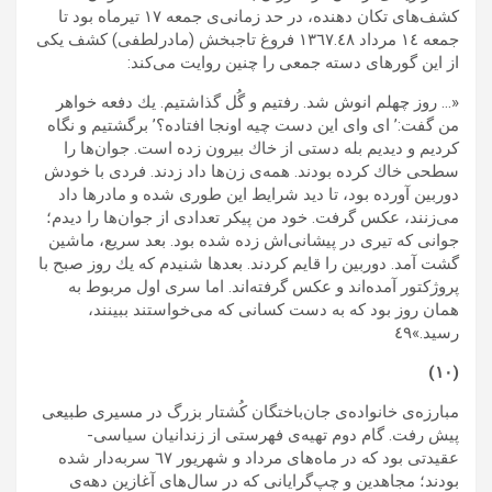
كشف‌هاى تكان دهنده، در حد زمانى‌ى جمعه‌ ١٧ تيرماه بود تا
جمعه‌ ١٤ مرداد ١٣٦٧.٤٨ فروغ تاجبخش (مادرلطفى) كشف يكى
از اين گورهاى دسته جمعى را چنين روايت مى‌كند:
«… روز چهلم انوش شد. رفتيم و گُل گذاشتيم. يك دفعه خواهر
من گفت:’ اى واى اين دست چيه اونجا افتاده؟’ برگشتيم و نگاه
كرديم و ديديم بله دستى از خاك بيرون زده است. جوان‌ها را
سطحى خاك كرده بودند. همه‌‌ی زن‌ها داد زدند. فردى با خودش
دوربين آورده بود، تا ديد شرايط اين طورى شده و مادرها داد
مى‌زنند، عكس گرفت. خود من پيكر تعدادى از جوان‌ها را ديدم؛
جوانى كه تيرى در پيشانى‌اش زده شده بود. بعد سريع، ماشين
گشت آمد. دوربين را قايم كردند. بعدها شنيدم كه يك روز صبح با
پروژكتور آمده‌اند و عكس گرفته‌اند. اما سرى اول مربوط به
همان روز بود كه به دست كسانى كه مى‌خواستند ببينند،
رسيد.»٤٩
(١٠)
مبارزه‌ى خانواده‌ى جان‌باختگان كُشتار بزرگ در مسیر‌ی طبیعی
پیش رفت. گام دوم تهيه‌ی فهرستى از زندانيان سياسى‌-
عقيدتى بود كه در ماه‌هاى مرداد و شهريور ٦٧ سربه‌دار شده
بودند؛ مجاهدين و چپ‌گرايانى كه در سال‌هاى آغازين دهه‌ى