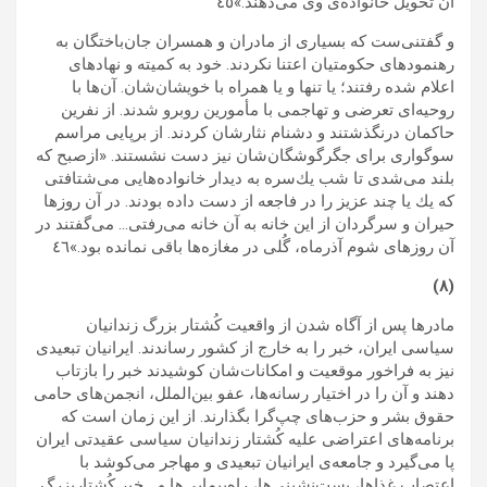
آن تحويل خانواده‌ى وى مى‌دهند.»٤٥
و گفتنى‌ست كه بسيارى از مادران و همسران جان‌باختگان به
رهنمودهاى حكومتيان اعتنا نكردند. خود به كميته‌ و نهادهاى
اعلام شده ‌رفتند؛ يا تنها و يا همراه با خويشان‌شان. آن‌ها با
روحيه‌اى تعرضى و تهاجمى با مأمورين روبرو ‌شدند. از نفرين
حاكمان درنگذشتند و دشنام نثارشان کردند. از برپايى مراسم
سوگوارى براى جگرگوشگان‌شان نیز دست نشستند. «ازصبح كه
بلند مى‌شدى تا شب يك‌سره به ديدار خانواده‌هايى مى‌شتافتى
كه يك يا چند عزيز را در فاجعه از دست داده بودند. در آن روزها
حيران و سرگردان از اين خانه به آن خانه مى‌رفتى… مى‌گفتند در
آن روزهاى شوم آذرماه، گُلى در مغازه‌ها باقى نمانده بود.»٤٦
(٨)
مادرها پس از آگاه شدن از واقعیت كُشتار بزرگ زندانيان
سياسى ايران، خبر را به خارج از كشور ‌رساندند. ايرانيان تبعيدى
نيز به فراخور موقعيت و امكانات‌شان كوشيدند خبر را بازتاب
دهند و آن را در اختيار رسانه‌ها، عفو بين‌الملل، انجمن‌هاى حامى
حقوق بشر و حزب‌هاى چپ‌گرا بگذارند. از اين زمان است كه
برنامه‌هاى اعتراضى عليه كُشتار زندانيان سياسى عقيدتى ايران
پا مى‌گيرد و جامعه‌ى ايرانيان تبعيدى و مهاجر مى‌كوشد با
اعتصاب غذاها، بست‌نشينى‌ها، راه‌پيمايى‌ها و… خبر كُشتاربزرگ