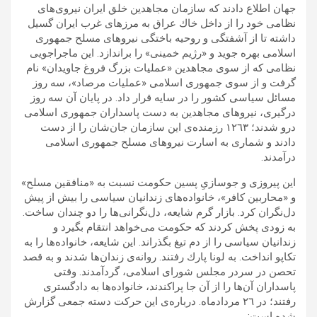
جهان اطلاع دادند كه سازمان مجاهدين خلق ایران نيروى‌هاى
نظامى خود را از داخل خاك عراق به مرزهاى غرب ايران گسيل
داشته تا از آشفتگى و روحيه‌ باختگى‌ نيروهاى مسلح جمهورى
اسلامى بهره جويد و «رژيم خمينى» را براندازد. اين ماجراجويى‌
نظامى كه از سوى مجاهدين «عمليات بزرگ فروغ جاويدان» نام
گرفت و از سوى جمهورى اسلامى «عمليات مرصاد»، سه روز
مسائل سياسى كشور را در سايه‌ قرار داد. در پايان آن سه روز
درگيرى، نيروهاى مجاهدين به دست پاسداران جمهورى اسلامى
درو شدند؛ ١٢٦٣ رزمنده‌ى اين سازمان جان‌شان را از دست
دادند و شمارى به اسارت نيرو‌هاى مسلح جمهورى اسلامى
درآمدند.
اين پيروزى و جوسازى‌ِ پسین حكومت نسبت به «منافقين مسلح»
و «محاربين كافر»، خانواده‌‌‌هاى زندانيان سياسى را بيش از پيش
دل‌نگران کرد. بازار گرم شايعه‌، دل‌نگرانى‌ها را دو چندان ساخت.
به زودى پخش كردند كه حكومت مى‌خواهد انتقام بگيرد و
زندانيان سياسى را از دم تيغ بگذراند. اين شایعه، خانواده‌ها را به
تكاپو انداخت. به لونا پارك رفتند. روانه‌ى زندان‌ها شدند و به قصد
تحصن در سردر مجلس شوراى اسلامى، گردآمدند. وقتى
پاسداران آن‌ها را از آن جا پراكندند، خانواده‌ها به دادگسترى
رفتند؛ در ٢٦ مردادماه. درباره‌ی اين حركت دسته جمعى گزارش
شده است: