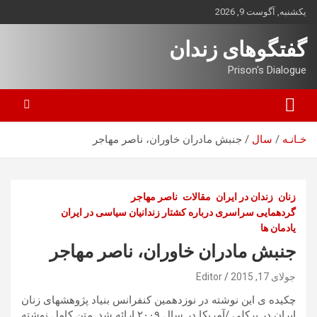
ه
یکشنبه, آگوست 9, 2026
حتوا
روید
گفتگوهای زندان
Prison's Dialogue
خـانـه
سال
جنبش مادران خاوران، ناصر مهاجر
زنان
زندان در ایران
مقالات
ناصر مهاجر
گردهمایی سراسری درباره کشتار زندانیان سیاسی در ایران
یادمان ها
جنبش مادران خاوران، ناصر مهاجر
جولای 17, 2015
Editor
چكيده ى اين نوشته در نوزدهمين كنفرانس بنياد پژوهشهاى زنان
ايران در بركلى /آمريكا در سال ٢٠٠٩ ارائه شد. متن كامل نوشته