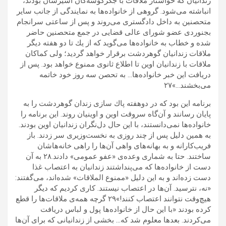
زندانيان كه خواستار ملاقات با جگرگوشه‌گان اسيرشان بودند،
انباشته مى‌شود. گروهى از خانواده‌ها به نمايندگى از جانب ساير
متحصنين به داخل دادگسترى مى‌روند و پس از ساعتى سرانجام
بجنوردى عضو شوراى عالى قضايى در جمع متحصنين حاضر
شده و خطاب به خانواده‌ها مى‌گويد كه از يك تا دو هفته ديگر
ملاقات زندانيان گوهردشت برقرار خواهد گرديد؛ ولى كماكان
ملاقات با زندانيان اوين تا اطلاع ثانوى ممنوع خواهد بود. پس از
دريافت اين خبر خانواده‌ها… به تحصن سه روز خود خاتمه
مى‌بخشند…»٢٧
برنامه اين بود كه در دوهفته پاك سازى زندان گوهردشت را به
پايان رسانند و آن‌گاه سروقت اوين و اوينيان روند. این برنامه را
خانواده‌ها نمی‌دانستند، با این حال دل‌نگران زندانیان اوین بودند.
به همین دلیل پس از چند روزى به نخست‌وزيرى سر زدند. باز
فريب‌کارانه و به بهانه‌هاى واهى آن‌ها را راهى خانه‌هاشان
ساختند. حتا به شمارى وعده‌ى «عفو عمومى» ‌دادند.٢٨ به آن
دست از خانواده‌ها كه مى‌پنداشتند زندانيان به اعتصاب غذا
دست زده‌اند و به اين دليل «ممنوع الملاقات» شده‌اند، مى‌گفتند:
«نه، نترسيد. آن‌ها در اعتصاب نيستند. كارى كرديم كه ديگر
هيچ‌وقت نتوانند اعتصاب كنند!»٢٩ گرچه همه‌ی ملاقات‌ها را قطع
كرده بودند «با اين حال از خانواده‌ها پول و لباس دريافت
مى‌كردند. بعدها معلوم شد كه… بخشى از زندانيانى كه براى آن‌ها