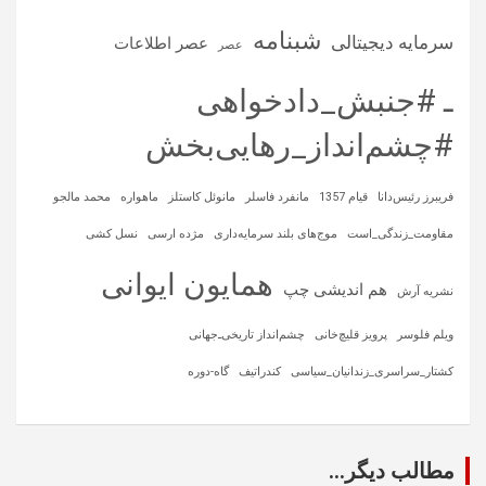
شبنامه
سرمایه‌ دیجیتالی
عصر اطلاعات
عصر
ـ #جنبش_دادخواهی
#چشم‌انداز_رهایی‌بخش
فریبرز رئیس‌دانا
قیام 1357
مانفرد فاسلر
مانوئل کاستلز
ماهواره‌
محمد مالجو
مقاومت_زندگی_است
موج‌های بلند سرمایه‌داری
مژده ارسی
نسل کشی
همایون ایوانی
هم اندیشی چپ
نشریه آرش
ویلم فلوسر
پرویز قلیچ‌خانی
چشم‌انداز تاریخی‌ـ‌جهانی
کشتار_سراسری_زندانیان_سیاسی
کندراتیف
گاه-دوره
مطالب دیگر...