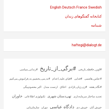
English
Deutsch
France
Swedish
کتابخانه گفتگوهای زندان
شبنامه
haftegi@dialogt.de
#برگی_از_تاریخ
#اوین_حافظه_تاریخی
#زندانی_سیاسی
#عباس_هاشمی
#فدایی
#قیام_علیه_اعدام
#نه_می_بخشیم_نه_فراموش_می‌کنیم
#نگاه_هفته
#ژن_ژیان_ئازادی
اخلاق
ارنست مندل
اکبر معصوم‌بیگی
خاوران
تهی‌دستان شهری
تجدید ساختار سرمایه‌داری
تکنولوژی اطلاعاتی
دادگاه عباسی
خیزش آبان
خیزش دی
دوران
سازمان‌یابی