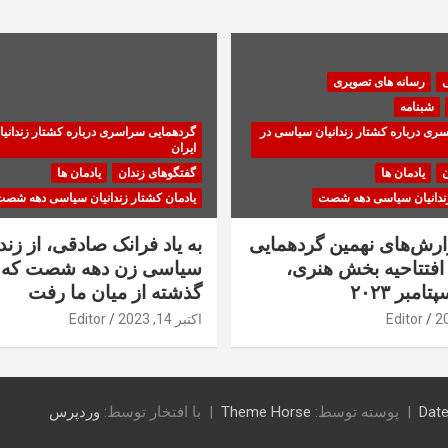
ی
رسانه های تصویری
شبنامه
ری درباره کشتار زندانیان سیاسی در
گردهمایی سراسری درباره کشتار زندانی
ایران
ن
یادمان ها
گفتگوهای زندان
یادمان ها
زندانیان سیاسی دهه شصت
یادمان کشتار زندانیان سیاسی دهه شص
زارش‌های نهمین گردهمایی
به یاد فرانک صادقی، از زندا
فتتاحیه بخش هنری،
سیاسی زن دهه شصت که 
گذشته از میان ما رفت
Editor
اکتبر 14, 2023
Editor
Date
پوسته توسط:
Theme Horse
با افتخار توسط:
وردپرس