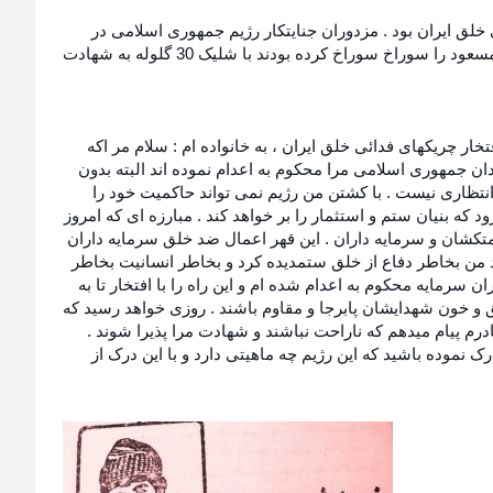
لق ایران بود . مزدوران جنایتکار رژیم جمهوری اسلامی در
تاریخ 28. 5 . 60 در منطقه مریوان در حالیکه با سرنیزه پیکر رفیق مسعود را سوراخ سوراخ کرده بودند با شلیک 30 گلوله به شهادت
ار چریکهای فدائی خلق ایران ، به خانواده ام : سلام مر اکه
ادان جمهوری اسلامی مرا محکوم به اعدام نموده اند البته بدون
نتظاری نیست . با کشتن من رژیم نمی تواند حاکمیت خود را
 که بنیان ستم و استثمار را بر خواهد کند . مبارزه ای که امروز
کشان و سرمایه داران . این قهر اعمال ضد خلق سرمایه داران
د من بخاطر دفاع از خلق ستمدیده کرد و بخاطر انسانیت بخاطر
 سرمایه محکوم به اعدام شده ام و این راه را با افتخار تا به
لق و خون شهدایشان پابرجا و مقاوم باشند . روزی خواهد رسید که
ادرم پیام میدهم که ناراحت نباشند و شهادت مرا پذیرا شوند .
ک نموده باشید که این رژیم چه ماهیتی دارد و با این درک از