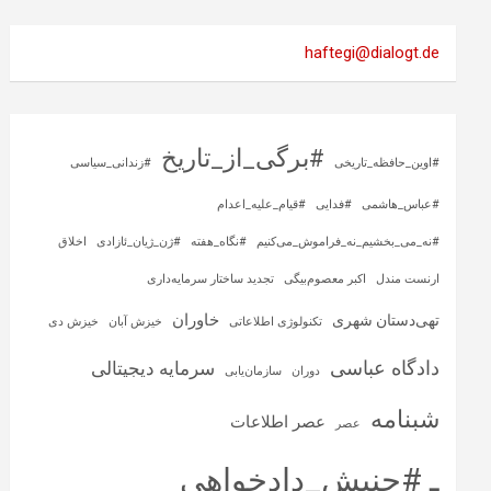
haftegi@dialogt.de
#برگی_از_تاریخ
#اوین_حافظه_تاریخی
#زندانی_سیاسی
#عباس_هاشمی
#فدایی
#قیام_علیه_اعدام
#نه_می_بخشیم_نه_فراموش_می‌کنیم
#نگاه_هفته
#ژن_ژیان_ئازادی
اخلاق
ارنست مندل
اکبر معصوم‌بیگی
تجدید ساختار سرمایه‌داری
خاوران
تهی‌دستان شهری
تکنولوژی اطلاعاتی
خیزش آبان
خیزش دی
دادگاه عباسی
سرمایه‌ دیجیتالی
دوران
سازمان‌یابی
شبنامه
عصر اطلاعات
عصر
ـ #جنبش_دادخواهی