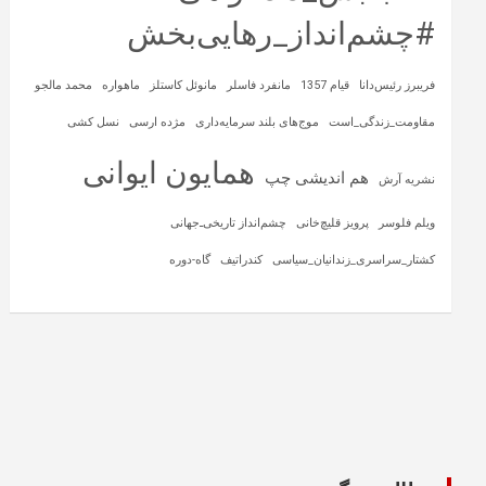
#چشم‌انداز_رهایی‌بخش
فریبرز رئیس‌دانا
قیام 1357
مانفرد فاسلر
مانوئل کاستلز
ماهواره‌
محمد مالجو
مقاومت_زندگی_است
موج‌های بلند سرمایه‌داری
مژده ارسی
نسل کشی
همایون ایوانی
هم اندیشی چپ
نشریه آرش
ویلم فلوسر
پرویز قلیچ‌خانی
چشم‌انداز تاریخی‌ـ‌جهانی
کشتار_سراسری_زندانیان_سیاسی
کندراتیف
گاه-دوره