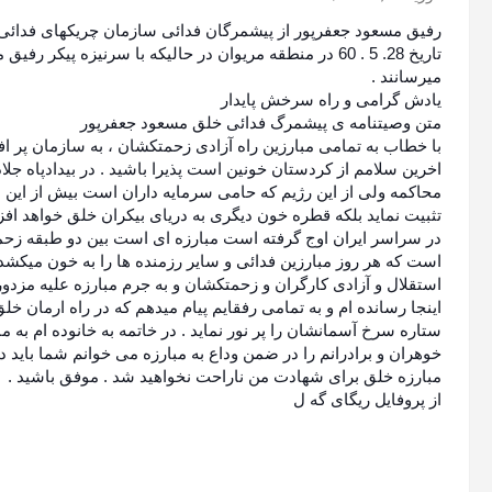
رفیق مسعود جعفرپور از پیشمرگان فدائی سازمان چریکهای فدائی خ
میرسانند .
یادش گرامی و راه سرخش پایدار
متن وصیتنامه ی پیشمرگ فدائی خلق مسعود جعفرپور
با خطاب به تمامی مبارزین راه آزادی زحمتکشان ، به سازمان پر افتخ
اخرین سلامم از کردستان خونین است پذیرا ب
اشید . در بیدادپاه جل
محاکمه ولی از این رژیم که حامی سرمایه داران است بیش از این ا
تثبیت نماید بلکه قطره خون دیگری به دریای بیکران خلق خواهد افزود
در سراسر ایران اوج گرفته است مبارزه ای است بین دو طبقه زحمت
است که هر روز مبارزین فدائی و سایر رزمنده ها را به خون میکش
استقلال و آزادی کارگران و زحمتکشان و به جرم مبارزه علیه مزدوران
اینجا رسانده ام و به تمامی رفقایم پیام میدهم که در راه ارمان خ
ستاره سرخ آسمانشان را پر نور نماید . در خاتمه به خانوده ام به م
خوهران و برادرانم را در ضمن وداع به مبارزه می خوانم شما باید در
مبارزه خلق برای شهادت من ناراحت نخواهید شد . موفق باشید .
از پروفایل ریگای گه ل