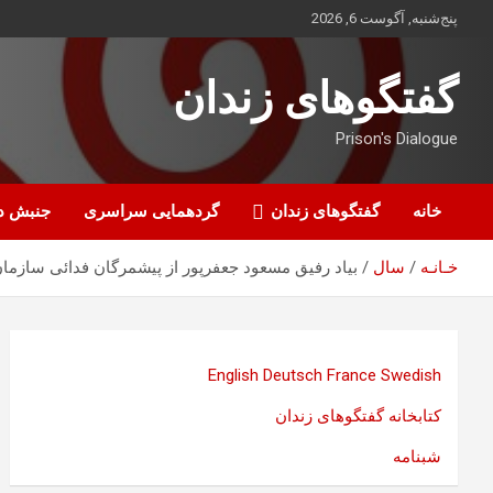
ه
پنج‌شنبه, آگوست 6, 2026
حتوا
روید
گفتگوهای زندان
Prison's Dialogue
خانه
گفتگوهای زندان
گردهمایی سراسری
جنبش د
خـانـه
سال
بیاد رفیق مسعود جعفرپور از پیشمرگان فدائی سازمان
English
Deutsch
France
Swedish
کتابخانه گفتگوهای زندان
شبنامه