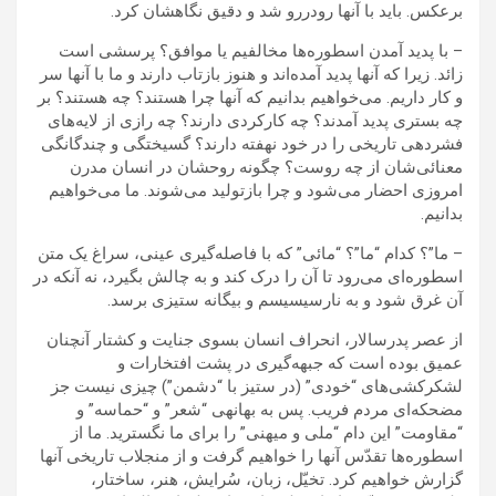
برعکس. باید با آنها رودررو شد و دقیق نگاهشان کرد.
– با پدید آمدن اسطوره‌ها مخالفیم یا موافق؟ پرسشی است
زائد. زیرا که آنها پدید آمده‌اند و هنوز بازتاب دارند و ما با آنها سر
و کار داریم. می‌خواهیم بدانیم که آنها چرا هستند؟ چه هستند؟ بر
چه بستری پدید آمدند؟ چه کارکردی دارند؟ چه رازی از لایه‌های
فشرده‍ی تاریخی را در خود نهفته دارند؟ گسیختگی و چندگانگی
معنائی‌شان از چه روست؟ چگونه روحشان در انسان مدرن
امروزی احضار می‌شود و چرا بازتولید می‌شوند. ما می‌خواهیم
بدانیم.
– ما”؟ کدام “ما”؟ “مائی” که با فاصله‌گیری عینی، سراغ یک متن
اسطوره‌ای می‌رود تا آن را درک کند و به چالش بگیرد، نه آنکه در
آن غرق شود و به نارسیسیسم و بیگانه ستیزی برسد.
از عصر پدرسالار، انحراف انسان بسوی جنایت و کشتار آنچنان
عمیق بوده است که جبهه‌گیری در پشت افتخارات و
لشکرکشی‌های “خودی” (در ستیز با “دشمن”) چیزی نیست جز
مضحکه‌ای مردم فریب. پس به بهانه‍ی “شعر” و “حماسه” و
“مقاومت” این دام “ملی و میهنی” را برای ما نگسترید. ما از
اسطوره‌ها تقدّس آنها را خواهیم گرفت و از منجلاب تاریخی آنها
گزارش خواهیم کرد. تخیّل، زبان، سُرایش، هنر، ساختار،