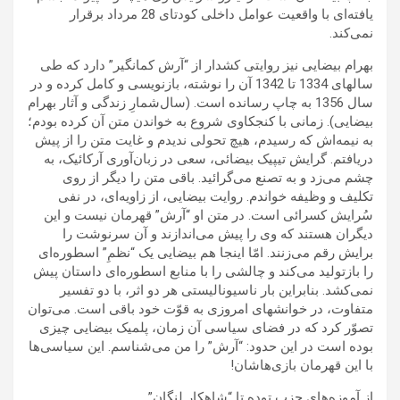
یافته‌ای با واقعیت عوامل داخلی کودتای 28 مرداد ‌برقرار
نمی‌کند.
بهرام بیضایی نیز روایتی کشدار از “آرش کمانگیر” دارد که طی
سالهای 1334 تا 1342 آن را نوشته، بازنویسی و کامل کرده و در
سال 1356 به چاپ رسانده است. (سال‌شمارِ زندگی و آثار بهرام
بیضایی). زمانی با کنجکاوی شروع به خواندن متن آن کرده بودم؛
به نیمه‌اش که رسیدم، هیچ تحولی ندیدم و غایت متن را از پیش
دریافتم. گرایش تیپیک بیضائی، سعی در زبان‌آوری آرکائیک، به
چشم می‌زد و به تصنع می‌گرائید. باقی متن را دیگر از روی
تکلیف و وظیفه خواندم. روایت بیضایی، از زاویه‌ای، در نفی
سُرایش کسرائی است. در متن او “آرش” قهرمان نیست و این
دیگران هستند که وی را پیش می‌اندازند و آن سرنوشت را
برایش رقم می‌زنند. امّا اینجا هم بیضایی یک “نظمِ” اسطوره‌ای
را بازتولید می‌کند و چالشی را با منابع اسطوره‌ای داستان پیش
نمی‌کشد. بنابراین بار ناسیونالیستی هر دو اثر، با دو تفسیر
متفاوت، در خوانشهای امروزی به قوّت خود باقی است. می‌توان
تصوّر کرد که در فضای سیاسی آن زمان، پلمیک بیضایی چیزی
بوده است در این حدود: “آرش” را من می‌شناسم. این سیاسی‌ها
با این قهرمان بازی‌هاشان!
از آموزه‌های حزب توده تا “شاهکار لنگان”