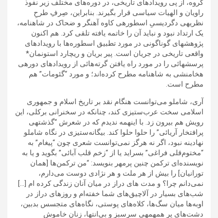
گروه، از پی رویدادهای تاریخی، در دوره‌های مختلف زیر نفوذ
راویان و الهیات سیاسی قرار بگیرند. بنابراین، صِرفِ طرحِ
نظریه‍ی دگردیسیِ اسطوره‍ی کاوه آهنگر و ضحاک در شاهنامه،
یک ارتداد نبود و نباید آن را خاتمه یافته تلقی کرد. هم اکنون
پژوهشهای گوناگونی در مورد تطبیق اسطوره‌ها با رویدادهای
واقعی تاریخی در جریان است. پیر بریان و ریچارد استونمان*
پرسشهائی را در مورد راه یافتن گرته‌هائی از رویدادهای دوره‍ی
هخامنشی به شاهنامه مطرح کرده‌اند؛ و مورد “گئومات” هم
مطرح است.
آری، شاملو می‌توانست هنگام نقد بر تاریخ اسلام و جمهوری
اسلامی سخت عرب‌ستیزی کند، چنانکه در سخنرانی برکلی، این
رویش هم بیرون زد. با اینهمه ندیدم که در شعرش “گذشته‍ی
پرافتخار آریائی” را حلوا حلوا کند. بیگانه‌ستیزی در نگاه شاملو
نهادینه نبود، اگر نه هرگز نمی‌توانست شعری چون “پیغام” به
“مختوم‌قلی فراغی” بسراید یا از “زخم قلب آبائی” بگوید و یا به
نویسنده‌ای ترکمن چنین پرمهر بنویسد: “من ترکمن‌ها [همان
تورانیان] را بیش از هر ملت و هر نژادی دوست می‌دارم،
نمی‌دانم چرا؟ و مدت های دراز در میان آنان زندگی کرده ام […]
شب‌های بسیار در آلاچیق‌های شما خفته‌ام و روزهای دراز در
اوبه‌ها میان سگ‌ها، کلاه‌های پوستی، نگاه‌های متجسس بدبین،
دشت‌های پر همهمه‍ی سرسبز و بی‌انتها، زنان خاموش