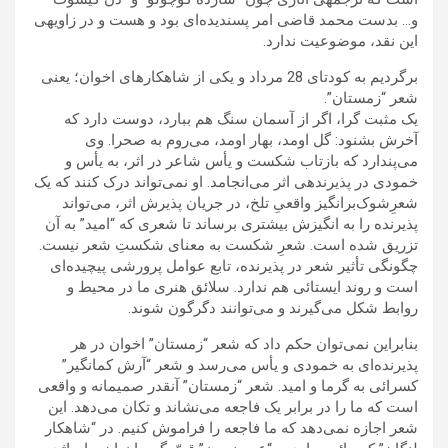
و… بدست محمد قاضی امر پسندیده‌ای بود و هست و در زاویه‍ی
این نقد، موضوعیت ندارد.
برگردیم به کودتای 28 مرداد و یکی از شاهکارهای اخوان؛ یعنی
شعر “زمستان”.
یک مثبت گرا، اگر از آسمان سنگ هم ببارد، دوست دارد که
آخرش بشنود: گل اومد، بهار اومد، می‌روم به صحرا. وی
می‌پندارد که بازتاب شکست و یأس شاعر در اثر، به یأس و
خمودی در پذیرنده‍ی اثر می‌انجامد. او نمی‌تواند درک کنند که یک
شعرِشوک‌برانگیز واقعیِ تلخ، در جریان پذیرش اثر، می‌تواند
پذیرنده را به انگیزش بیشتری برساند تا شعری که “امید” به آن
تزریق شده است. شعرِ شکست به معنای شکستِ شعر نیست.
چگونگی تأثیر شعر در پذیرنده، تابع عوامل پرورشی پیچیده‌ای
است و روند ایستائی هم ندارد. سلائق هنری ما در محیط و
روابط شکل می‌گیرند و می‌توانند دگرگون ‌شوند.
بنابراین نمی‌توان حکم داد که شعر “زمستان” اخوان در هر
پذیرنده‌ای به خمودی و یأس می‌رسد و شعر “آرش کمانگیر”
کسرائی به گرما و امید. شعر “زمستان” آنقدر صمیمانه و واقعی
است که ما را در برابر یک فاجعه می‌نشاند و تکان می‌دهد. این
شعر اجازه نمی‌دهد که ما فاجعه را فراموش کنیم. در “شاهکار