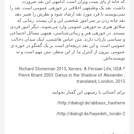
که خانه از پای بست ویران است. ادامه‍ی این نقد ضرورت
داشت. نقد یک وظیفه‍ی اخلاقی در حوزه‍ی عمومی است. نقد را
نمی‌نویسند تا فرد مورد نقد ارشاد شود و نظرش را تغییر دهد.
نقد چانه زدن بر سر امور شخصی این و آن نیست. زمانی که
سلائق هنری به حوزه‍ی عمومی وارد می‌شوند، دیگر امور فردی
نیستند. در حوزه‍ی هنر و زیبائی‌شناسی، همه‍ی مسائل اجتماعی
و سیاسی بازتاب دارند. متن عباس هاشمی، اینک میدان دخالت
عمومی است. و این نقد دریچه‌ای است بر یک گفتگو در حوزه ی
عمومی. بیرون از کنترل ما. از این منظر، متن مهم است و نه
نویسنده‌اش.
* Richard Stoneman 2015, Xerxes: A Persian Life, USA.
Pierre Briant 2003: Darius in the Shadow of Alexander ,
translated, London, 2015.
برای آشنائی با زمینه‍ی این گفتار بخوانید:
http://dialogt.de/abbass_hashemi/
http://dialogt.de/hayedeh_torabi-2/