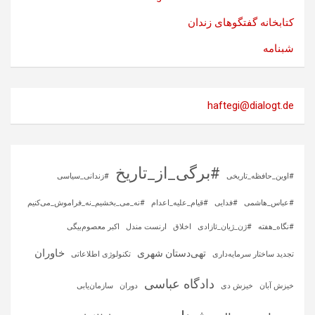
کتابخانه گفتگوهای زندان
شبنامه
haftegi@dialogt.de
#برگی_از_تاریخ
#اوین_حافظه_تاریخی
#زندانی_سیاسی
#عباس_هاشمی
#فدایی
#قیام_علیه_اعدام
#نه_می_بخشیم_نه_فراموش_می‌کنیم
#نگاه_هفته
#ژن_ژیان_ئازادی
اخلاق
ارنست مندل
اکبر معصوم‌بیگی
خاوران
تهی‌دستان شهری
تجدید ساختار سرمایه‌داری
تکنولوژی اطلاعاتی
دادگاه عباسی
خیزش آبان
خیزش دی
دوران
سازمان‌یابی