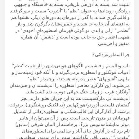
تثبیت شد. بسته به دوره‍ی تاریخی، بسته به خاستگاه و جبهه‍ی
روایتگر، رویدادها به عنوان “نظم” یا “آشوب” سمت و سو گرفتند
و قالب‌گیری شدند. با گذر از دوره‌ای به دوره‌ای دیگر، نقشها هم
به اقتضای آن جا به جا شدند و خمیره‌شان دگرگون شد. و باز
“نظمی” ازلی و ابدی. تو گوئی قهرمان اسطوره‌ایِ “خودی” در
همه‍ی اعصار حق به جانب بوده است و “دشمنِ” آن هماره
منفور و اهریمنی.
چرا اسطوره‌زدائی؟
ناسیونالیسم و فاشیسم الگوهای هویتی‌شان را از تثبیت “نظم”
ادبیات فولکلور و اسطوره‌ برمی‌گیرند و با آنکه خود زمینه‌ساز و
مایه‍ی “آشوبهای” عصر مدرنیته هستند، پرچمدار “نظم”
می‌شوند. این کارکردِ معاصر اسطوره را اندیشمندان و هنرمندان
آوانگارد غرب از زمان جنگ جهانی دوم به نقد کشیده‌اند.
اندیشمندانی مارکسیست هم به این جریان تعلق دارند. بجز
گفتمان فلسفی آدورنو/هورکهایمر (دیالکتیک روشنگری)، برتولت
برشت از آغازگران این قالب‌شکنی و اسطوره‌زدائی از شمایل
قهرمانان در متون تاریخی است. پس از آن می‌توان از هاینر
مولر نمایشنامه‌نویس بزرگ برخاسته از آلمان شرقی (سابق)
نام برد که در آثارش جای آباد و سالمی برای اسطوره‌های
“مقدس” ژرمنی باقی نگذاشته است. برای نمونه، اسطوره‍ی