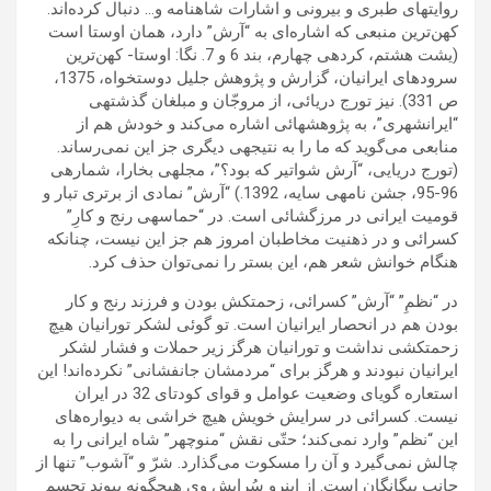
روایتهای طبری و بیرونی و اشارات شاهنامه و… دنبال کرده‌اند.
کهن‌ترین منبعی که اشاره‌ای به “آرش” دارد، همان اوستا است
(یشت هشتم، کرده‍ی چهارم، بند 6 و 7. نگا: اوستا- کهن‌ترین
سرودهای ایرانیان، گزارش و پژوهش جلیل دوستخواه، 1375،
ص 331). نیز تورج دریائی، از مروجّان و مبلغان گذشته‍ی
“ایرانشهری”، به پژوهشهائی اشاره می‌کند و خودش هم از
منابعی می‌گوید که ما را به نتیجه‍ی دیگری جز این نمی‌رساند.
(تورج دریایی، “آرش شواتیر که بود؟”، مجله‍ی بخارا، شماره‍ی
96-95، جشن نامه‍ی سایه، 1392.) “آرش” نمادی از برتری تبار و
قومیت ایرانی در مرزگشائی است. در “حماسه‍ی رنج و کارِ”
کسرائی و در ذهنیت مخاطبان امروز هم جز این نیست، چنانکه
هنگام خوانش شعر هم، این بستر را نمی‌توان حذف کرد.
در “نظمِ” “آرش” کسرائی، زحمتکش بودن و فرزند رنج و کار
بودن هم در انحصار ایرانیان است. تو گوئی لشکر تورانیان هیچ
زحمتکشی نداشت و تورانیان هرگز زیر حملات و فشار لشکر
ایرانیان نبودند و هرگز برای “مردمشان جانفشانی” نکرده‌اند! این
استعاره گویای وضعیت عوامل و قوای کودتای 32 در ایران
نیست. کسرائی در سرایش خویش هیچ خراشی به دیواره‌های
این “نظم” وارد نمی‌کند؛ حتّی نقش “منوچهر” شاه ایرانی را به
چالش نمی‌گیرد و آن را مسکوت می‌گذارد. شرّ و “آشوب” تنها از
جانب بیگانگان است. از اینرو سُرایش وی هیچگونه پیوند تجسم