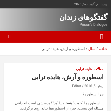
ه
پنج‌شنبه, آگوست 6, 2026
حتوا
روید
گفتگوهای زندان
Prison's Dialogue
خـانـه
سال
اسطوره و آرش، هایده ترابی
مقالات
هایده ترابی
اسطوره و آرش، هایده ترابی
ژوئن 5, 2016
Editor
چرا اسطوره؟
– اسطوره‌ها “خوب” هستند یا “بد”؟ پرسشی است انحرافی.
مسئله این نیست. خیر، از اسطوره‌ها نباید روی برگرفت.