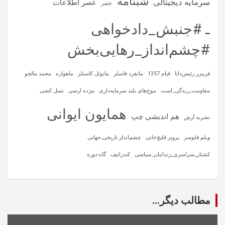
شبنامه
سرمایه‌ دیجیتالی
عصر اطلاعات
عصر
ـ #جنبش_دادخواهی
#چشم‌انداز_رهایی‌بخش
فریبرز رئیس‌دانا
قیام 1357
مانفرد فاسلر
مانوئل کاستلز
ماهواره‌
محمد مالجو
مقاومت_زندگی_است
موج‌های بلند سرمایه‌داری
مژده ارسی
نسل کشی
همایون ایوانی
هم اندیشی چپ
نشریه آرش
ویلم فلوسر
پرویز قلیچ‌خانی
چشم‌انداز تاریخی‌ـ‌جهانی
کشتار_سراسری_زندانیان_سیاسی
کندراتیف
گاه-دوره
مطالب دیگر...