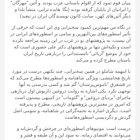
میان قوم ثمود که از اقوام باستانی عرب بودند. و آئین “مهرگان”
را ایرانیان از بابلیان گرفته بودند (نگا: هایده ترابی، منشأ یلدا و
دیگر آئین‌های کهن، سایت کانون نویسندگان ایران در تبعید).
در نگاه من مهم‌ترین کمبود سخنرانی وی این است که حرفی از
تأثیر اسطوره‌های بین‌النهرین و سامی بر اسطوره‌های ایرانی در
آن نیست، به پژوهشهای نو در غرب در این زمینه مراجعه نکرده
است و تکیه‌اش تنها بر پژوهشهای دکتر علی حصوری است که
خود از موضع “آریائی” نامستنداتی را درباره‍ی تاریخ ایران
باستان مطرح کرده و می‌کند.
با اینهمه شاملو در همین سخنرانی، چند نکته‍ی درست در مورد
تاریخ هخامنشی، ویژگی شاهنامه و اسطوره‌ها مطرح می‌کند که
در قشقرقِ “ناموس‌پرستان” گم شد و کسی بدرستی به آنها
توجهی نکرد. یکی اشاره به روایت دروغین داریوش اول درباره‍ی
ماجرای “بردیای دروغین” و “گئومات” در کتیبه‍ی بیستون است
که امروز در معتبرترین پژوهشهای تاریخی، مطرح و پذیرفته
است، دیگری اشاره به تخمه‌گرائی در شاهنامه، و سومی اصل
گردش و دگردیسی اسطوره‌هاست.
درست است: موتیوهای اسطوره‌‌ای در چرخش و گردش‌اند و
می‌توانند به اقتضای زمانه، به سود این و آن طبقه و قشر و