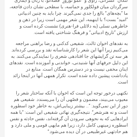
لنگان” کسرائی، راوی و “عمو نوروزِ” قصّه‌گو، با زبان و ایماژی
سرگردان میان فولکلور و حماسه، با سطحی نشان دادن فاجعه،
ما “بچه‌های” بالغ را جدی نمی‌گیرند. چرا باید به چنین ادبیاتی
“امید” بست؟ با اینهمه، این شعر مهمی است زیرا در ذهن و
خاطره‍ی نسلی (به دلائلی فرا-هنری) نشست کرده است و
ارزش “تاریخ ادبیاتی” و فرهنگ شناختی یافته است.
به نقدهای اخوان ثالث، شفیعی کدکنی و رضا براهنی مراجعه
می‌کنیم زیرا آنها این شعر را کارشناسانه نقد و بررسی کرده‌اند.
هر سه تن گرایشهای جا افتاده‍ی شعری را نمایندگی می‌کنند. به
این دلیل حرفهای آنها شنیدنی، خواندنی و آموزنده است. نقدهای
اینان مخفی نیست و در دسترس همگان است. منابع در
یادداشت پیشین داده شده است. تکرار همه‍ی آنها در اینجا زائد
است.
نکته‍ی درخور توجه این است که اخوان با آنکه ساختار شعر را
معیوب می‌بیند، مضمون و قصّه‍ی آن را می‌پسندد. شفیعی هم
دور از این نمی‌گوید: “… بیشتر زیبایی‌اش، به خاطر خود اسطوره
است و نه هنرشعر”. نتیجه‌گیری نهائی شفیعی این است: “با همه
ایرادهایی که به نحوه‍ی سرودن آن گرفته‌اند، نفس حادثه و نفس
اسطوره زمینه‍ی کامل دارد، زیرا هم مایه‍ی قومی و ملی دارد و
هم حادثه‍ی غیرطبیعی در آن دیده می‌شود.”