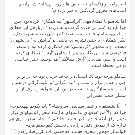
اسرارآمیز و زنگ‌های تند لباس ها و روسری‌هایشان، ارابه و
اسب‌های مغرور گردنکش به سر برده‌ام.”
امّا شاملو با هفته‌نامه‍ی “ایرانشهر” هم همکاری کرده بود. پس
چرا باید به کسرائی خرده گرفت و به وی نه؟ درباره‍ی این خطای
سیاسی، شاملو خود نوشته است که ربطی به نام نشریه ندارد.
لیکن همکاری با چنین نشریه‌ای، دلیلی بر گرایش به “ایرانشهری”
نیست. او با مجله‍ی “فردوسی” هم همکاری کرده بود و منتقد
فردوسی شد. این نگارنده هم با مجله‍ی “آرش” همکاری کرده
است و چنین نقدی بر “آرش کمانگیر” می‌نویسد. چنین قیاسی
نوعی مغلطه است.
شاملو هرچه بود، تک ایستاده و خلاف جریان بود. چه در برابر
چپ و چه در برابر راست. با “توده‌گرائی” و مثبت‌گرائی در هنر و
ادبیات هم سازگاری نداشت. در این باره شواهد و حرف از او
بسیار است؛ نظیر این:
“… آیا نشسته‎ام و شعر سیاسی سروده‎ام‎؟ باید بگویم به‎هیچ‎وجه!
چرا که اولاً من علاقه‎ای نداشته‎ام به اینکه شعر را وسیله‎ای قرار
بدهم برای آنکه خودم را در جامعه جا کنم. کارخانه شعرسازی هم
ندارم که از طریق دفتر بازاریابی تحقیق کنم ببینم مردم
خواستار چه‎جور شعری هستند که جنس باب بازار صادر کنم. […]