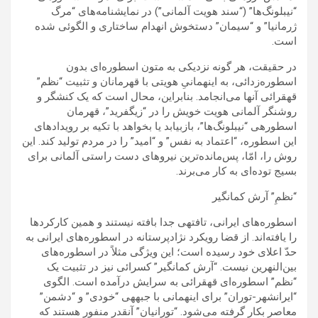
“نیبلونگ‌ها” (“سند هویت آلمانی”) در نمایشنامه‌های “مرگ
ژرمانیا” و “سیمان” دستخوش انهدام ساختاری و الگوئی شده
است.
در حقیقت، هر گونه نزدیکی به متون اسطوره‌ای بدون
اسطوره‌زدائی، به اینهمانیِ هویتی با قهرمانان و تثبیت “نظم”
قهقرائی آنها می‌انجامد. بنابراین، محال است که یک کنشگر و
روشنگر آلمانی هویت خویش را در “زیگفرید”، قهرمان
اسطوره‍ی “نیبلونگ‌ها”، بازبیابد یا بخواهد با تکیه بر رویدادهای
این اسطوره، “اعتماد به نفس” و “امید” را در مردم تولید کند. این
روش را، امّا، پس‌مانده‌ترین نیروهای دست راستی آلمانی برای
بسیج توده‌ای به کار می‌برند.
“نظمِ” آرش کمانگیر
اسطوره‌های ایرانی، تافته‍ی جدا بافته نیستند و همین کارکردها
را یافته‌اند. از قضا رویکرد نژادپرستانه در اسطوره‌های ایرانی به
حدّ اعلای خود رسیده است؛ این ویژگی مثلاً در اسطوره‌های
بین‌النهرین نیست. “آرش کمانگیر” کسرائی نیز در تثبیت یک
“نظم” اسطوره‌ای قهقرائی به سرایش درآمده است. الگوی
“ایرانشهر-توران” برای اینهمانی با جبهه‍ی “خودی” و “دشمن”
معاصر بکار گرفته می‌شود. “تورانیان” آنقدر منفور هستند که