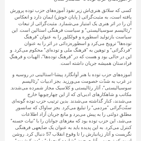
کسی که سلائق هنری‌اش زیر نفوذ آموزه‌های حزب توده پرورش
یافته است، به مثبت‌گرائی ( پایان خوش) ایمان دارد و انعکاس
آن را در اثر هنری یک امتیاز می‌شمارد. مثبت‌گرائی از تبعات
“رئالیسم سوسیالیستی” و سیاست فرهنگی استالین است. این
سیاست بازتولید اسطوره و فولکلور را به عنوان “فرهنگ
توده‌ها” ترویج می‌کرد و اسطوره‌زدائی در اثر را به عنوان
“فردگرائی” و توهین به “فرهنگ ملی و توده‌ای” محکوم می‌کرد. و
این در حالی بود و هست که در “فرهنگ توده‌ها”، الهیات و فرهنگِ
فرادستان همیشه جریان داشته است.
آموزه‌های حزب توده با هنر آوانگارد پیشا-استالینی در روسیه و
در غرب به شدّت خصومت می‌ورزید. بجز ادبیات “رئالیسم
سوسیالیستی”، آثار رئالیستی و کلاسیک مجاز شمرده می‌شدند.
مکاتب و شاهکارهای ادبی‌ای که از این چهارچوبها خارج
می‌شدند، کنار گذاشته می‌شدند. بدین ترتیب حزب توده گونه‌ای
سنّت‌گرائی “مردمی” را تبلیغ می‌کرد. بجز ساواک که سانسورِ
مطلقِ دولتی را به پیش می‌برد و مانع جریان آزاد اطلاعات
می‌شد، این حزب توده بود که مغزهای جوانان را با “نیات حسنه”
کنترل می‌کرد. به این پدیده باید به عنوان یک ضایعه‍ی فرهنگی
نگریست و آثار زیانبارش را تا وقوع انقلاب 57 دنبال کرد. روشن
است که ترجمه‍ی آثاری چون “شازده کوچولو” و “دن کیشوت”