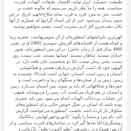
طبیعت، جنسیّت، ابزار تولید، اقتصاد، طبقات، الهیات، قدرت،
سیاست، همه را مدّ نظر داریم. می‌بینیم که چگونه خشت بر
خشت، متن به متن، قرن به قرن، نمای سلاخ‌خانه‍ی تاریخ، در این
متون پدیدار می‌شود. خیر، از این اسناد گرانبها که شماری از آنها
تکان دهنده‌ترین آثار ادبی بشریت است، چشم نخواهیم پوشید.
کهن‌ترین سُرایشهای اسطوره‌ای از آنِ سومریهاست. شعری زیبا
و کوتاه هست از افسانه‌های آفرینش سومری (2400 ق.م.، یعنی
4400 سال قبل از زمان حاضر). در این متن اسطوره‌ای، هنوز
خدایان نیستند. شاهان نیستند. انسانها نیستند. شب نیست. روز
نیست. یعنی زمان نیست. امّا دو شخصیتِ جان یافته دارد. در
گونه‍ی خود تک است. گزارش درباره‍ی هستی و همآغوشی
آسمان و زمین است. آسمان، جوانی است بلندبالا، چسبیده به
زمین. زمین پر از صخره‌ها و سنگهای زیبا و دلفریب است و
حفره‌ها و شکافهائی که باید پر شوند. پس آسمان می‌بارد، زمین
و آسمان در هم فریاد می‌کشند. آب زمین را می‌پوشاند. همه‍ی
این عملیات بی‌دخالت الهیات انجام می‌شود. پس باید عصری
بوده باشد که انسان در تخیّل خویش جائی برای اسطوره‌های
سکولار باز کرده باشد. نخست “اسطوره می‌خواست گزارش
کند، نام ببرد و منشأ را بگوید.” (آدورنو/هورکهایمر، دیالکتیک
روشنگری) امّا بعدها گیر کرد در ساختارهای قدرت سیاسی. و از
آن پس همواره در زنجیره‍ی “نظم-آشوب-نظم”، بازْروائی و