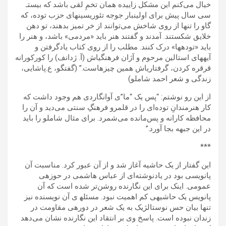
خیال می‌‎کنم این مشکل زاییده‌‌ همان تخمِ لقی باشد که بیست‎ـ
سی سال پیش برای اولین‎بار جوجه تئوریسین‎های حزب توده، که
گاو را تنها از روی شاخش می‌‎توانند از خر تمیز بدهند، تو دهن
خلایق شکستند. آمدند و گفتند هنر باید «مردمی» باشد، و هنر را
باید «توده‎ها» درک کنند. مطلب را از روی کتاب یادگرفتن و
آیه‎های استالین مرحوم و آژان فرهنگی‎اش (آ. ‎ژدانف) را کورکورانه
قرقره کردن، گرفتاری‎اش همین چیزهاست.” (گفتگو، ع.پاشایی،
زندگی و شعر احمد شاملو)
از این رو نوشتم: “پس یک “ما”ی آوانگاردی هم وجود داشت که
کار هنرمندانِ توده‌ای را در قلمرو فرهنگِ سنتی می‌دید و آن را
محافظه کارانه و پس‌مانده می‌شمرد. برای مثال شاملو را باید
در این جبهه بجا آورد.”
***
این گفتار از یک حاشیه آغاز شد و از آن عبور کرد. مناسبت آن
پانویسی بود در یادنوشته‌ای از عباس هاشمی در حوزه‍ی
عمومی. اینک برای این نگارنده روشن‌تر شده است که آن
پانویس یک حاشیه‍ی کم اهمیت نبود. مسئله‍ ی آن نویسنده نیز
تنها بیان حس نوستالژیک به یک شعر در دوره‍ی مقاومت در
زندان نبوده است. پاسخ وی بر انتقاد این نگارنده نشان می‌دهد