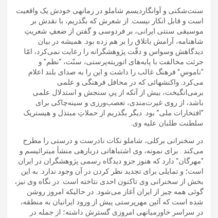
سنت‌شکنی و آوانگاردیسم شاملو در زمانه‍ی خودش یک واقعیت
است و قابل انکار نیست. از شعرش که بگذریم، با نقدش بر
موسیقی سنتی ایرانی، بر فردوسی و گفتن از ضعفِ شعریتِ
شاهنامه، آرامش باتلاق را بر هم زده بود. همیشه در بیان
دیدگاهش وسواس و دقّت پژوهشگرانه را رعایت نمی‌کرد، امّا
جرئت مخالفت با پایه‌های اتوریته‌پرستی، سنّت، “نظم” و
“ناموسِ” فرهنگ غالب را داشت و این را به صدای بلند اعلام
می‌کرد. واکنشهائی که در محافل فرهنگی و علمی
برمی‌انگیخت، بیش از آنکه از پیِ سنجش و استدلال علمی
باشد، از روی غیرت‌مندی، تعصب‌ورزی و سینه‌چاکی برای
“افتخارات ملی” بود. دیگر بگذریم از حملاتِ مبتذل و هیستریک
سلطنت طلبان علیه وی.
در سخنرانی برکلی، شاملو نکات نادرست و درستی را مطرح
می‌کند . برای نمونه، وی اشتباهاتی درباره‍ی منشأ میترائیسم و
“مهرگان” دارد که هنوز جزو دیدگاه رسمی پژوهشگران در ایران
است؛ و تمایلی برای تجدید نظر کردن در آن وجود ندارد. به این
بخش از سخنرانی وی تاکنون احدی نتاخته است. در نگاه وی نیز،
گوئی همه چیز از ایران آغاز می‌شود. در حالیکه امروز روشن
شده است که آئین مهرپرستی پیش از ورود ایرانیان به منطقه،
در سراسر خاورمیانه‍ی امروزی گسترش داشته؛ از جمله در