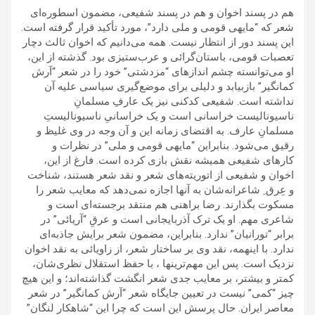
هم در پسند اخوان و هم در پسند شفیعی، مضمون اسطوره‌ای
شعر که “مایه‍ی قومی و ملی دارد”، مورد تأکید قرار گرفته است.
این پسند دور از انتظار نیست. همه می‌دانیم که اخوان ثالث دچار
تعصبات قومی، باستان‌گرائی و عرب‌ستیزی بود. گذشته از این،
او می‌توانسته چشم اندازهای “مزدشتی” خود را در شعر “آرش
کمانگیر” بازبیابد و دلیلی برای موضع‌گیری سیاسی علیه آن
نداشته است. شفیعی کدکنی نیز یک عارفِ مسلمانِ
ناسیونالیست خراسانی است و یک خراسانیِ ناسیونالیستِ
مسلمانِ عارف. به اقتضای زمانه این و آن وجه در وی غلیظ و
رقیق می‌شود. بنابراین “مایه‍ی قومی و ملی” در نظرات و
کارهای شفیعی همیشه نقش بازی کرده است. فارغ از این،
اخوان و شفیعی از اتوریته‌های شعر و نقد شعر هستند، شناخت
و عِرق ِ شاعرانه‌شان به آنها اجازه نمی‌دهد که معایب شعر را
مسکوت بگذارند. رضا براهنی هم منتقد برجسته‌ای است و
شاعری مهم. او یک ترک آذربایجانی است و عرقِ “آریائی” در
برابر “تورانیان” ندارد. بنابراین، مضمون شعر برایش جاذبه‌ای
ندارد. با اینهمه، نقد وی بر ساختار شعر، از زاویائی به نقد اخوان
نزدیک است. پس این مهم‌ترینها ، با حفظ استقلال نظری‌شان،
کمتر و بیشتر، بر معایب جدی شعر انگشت گذاشته‌اند؛ و این هیچ
چیز “کمی” نیست در تعیین جایگاه شعر “آرش کمانگیر” در شعر
معاصر ایران. حال پرسش این است که چرا این “شاهکار لنگان”