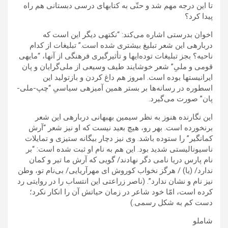
تا این درجه مهم شد و حتّی به کتابهای درسی دبستانی هم راه
پیدا کرد؟
اخوان بدرستی اشاره می‌کند: “نکته‍ی دیگر این است که
درباره‍ی این شعر تبلیغ بیشتری شده است.” تبلیغات از کدام
ناحیه؟ بجز تبلیغات توده‌ایها و تأثیرگیری فرهنگی از آنها، “مایه‍ی
قومی و ملیِ” شعر خوشایند طیف وسیعی از ملی‌گرایان و پان
ایرانیستها بوده است. امروز هم داغ کردن و بازتولید این
اسطوره در رسانه‌ها بر بستر همین آمیزه‍ی سیاسیِ “چپ-ملی-
پان” صورت می‌گیرد.
این نگارنده هنوز به نظر سیمین بهبهانی درباره‍ی این شعر
برنخورده است. بهر رو، هیچ بعید نیست که او نیز شعر “آرش
کمانگیر” را ستوده باشد. وی نیز دچار بیگانه ستیزی و تمایلات
ناسیونالیستی شدید بود. این هم به نام او ثبت شده است: “بر
نام پارس دریا نامی دگر نهادند/ گویی که آرش ما تیر و کمان
ندارد/ (یا) / هرگز نخواب کوروش ای مهرآریایی/ بی‌نام تو، وطن
نیز نام و نشان ندارد”. (ناصر زراعتی این انتساب را در روایتی رد
کرده است، امّا خود شاعر در زمان حیاتش آن را انکار نکرد؛
دست کم به شکل رسمی.)
شاملو