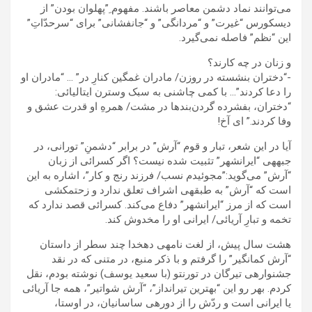
می‌توانند نماد دشمن معاصر باشند. مفهوم ِ”پهلوان بودن” از
دیسکورس “غیرت” و “مردانگی” و “جانفشانی” برای “سرحدّاتِ”
این “نظم” فاصله نمی‌گیرد.
و زنان در چه کارند؟
-“دختران بنشسته در روزن/ مادران غمگین کنارِ در” … “مادران او
را دعا کردند”… با کمی چاشنی به سبک وسترن ایتالیائی:
“دختران، بفشرده گردن‌بندها در مشت/ همرهِ او قدرت عشق و
وفا کردند.” ای آخ!
آیا در این شعر، تبار و قوم “آرش” در برابر “دشمنِ” تورانی، در
جبهه‍ی “ایرانشهر” تثبیت شده نیست؟ اگر کسرائی از زبان
“آرش” می‌گوید:”مجوئیدم نسب/ فرزند رنج و کار”، اشاره به این
است که “آرش” به طبقه‍ی اشراف تعلق ندارد و زحتمکشی
است که از مرز “ایرانشهر” دفاع می‌کند. کسرائی قصد ندارد که
تخمه و تبارِ آریائی/ ایرانی او را مخدوش کند.
هشت سال پیش، از لغت نامه‍ی دهخدا چند سطر از داستان
“آرش کمانگیر” را گرفتم و با ذکر منبع، در متنی که در نقد
جشنواره‍ی تیرگان در تورنتو (با سعید یوسف) نوشته بودم، نقل
کردم. بهر رو این “بهترین تیرانداز”، “آرش شواتیر”، همه جا آریائی
یا ایرانی است و ردّش را از دوره‍ی ساسانیان، در اوستا،