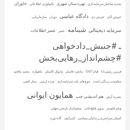
خاوران
تهی‌دستان شهری
تجدید ساختار سرمایه‌داری
تکنولوژی اطلاعاتی
دادگاه عباسی
خیزش آبان
خیزش دی
دوران
سازمان‌یابی
شبنامه
سرمایه‌ دیجیتالی
عصر اطلاعات
عصر
ـ #جنبش_دادخواهی
#چشم‌انداز_رهایی‌بخش
فریبرز رئیس‌دانا
قیام 1357
مانفرد فاسلر
مانوئل کاستلز
ماهواره‌
محمد مالجو
مقاومت_زندگی_است
موج‌های بلند سرمایه‌داری
مژده ارسی
نسل کشی
همایون ایوانی
هم اندیشی چپ
نشریه آرش
ویلم فلوسر
پرویز قلیچ‌خانی
چشم‌انداز تاریخی‌ـ‌جهانی
کشتار_سراسری_زندانیان_سیاسی
کندراتیف
گاه-دوره