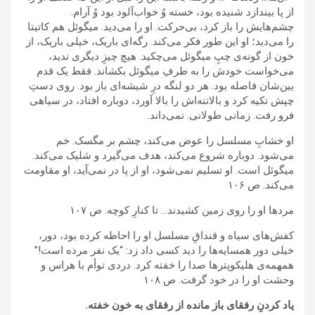
از پا بیندازد شنیده بود، خسته وُ خواب‌آلود بود وُ آرام.
چشم‌هایش را باز کرد، بی‌حرکت. او را می‌دید. میگوئل هم کاتیتا
را می‌دید؛ او این طور فکر می‌کند. رگه‌ای باریک، خیلی باریک، از
خون از گونه‌ی چپِ میگوئل می‌چکید. هیچ چیزِ دیگری ندید،
می‌خواست خودش را به طرفِ میگوئل بکشاند. فقط یک قدم
بین‌شان فاصله بود. هر دو لنگه درِ شیشه‌ای باز بود. روی دستِ
چپش تکیه کرد و بالا‌تنه‌اش را بالا آورد، دوباره افتاد، در سیاهی
فرو رفت. زمانی طولانی. نمی‌داند.
او خشابِ مسلسل را عوض می‌کند، چشم بر مگسک. خم
می‌شود. دوباره شروع می‌کند، هدف می‌گیرد و شلیک می‌کند.
میگوئل است. او تسلیم نمی‌شود، او از پا در نمی‌آید، او مقاومت
می‌کند. ص ۱٠۶
مردها او را روی زمین کشیدند… تا کنارِ کوچه. ص ۱٠۷
کفش‌های سیاه و قنداقِ مسلسل او را احاطه کرده بود، دور،
خیلی دور همسایه‌ها را دید کسی داد زد: “یک نفر مرده است!”
همهمه‌ی هلیکوپترها صدا را خفته کرد. دردی توأم با هراس و
وحشت او را در خود گرفت. ص ۱٠۸
یاد کردنِ رفقای باز مانده از رفقای به خون خفته.