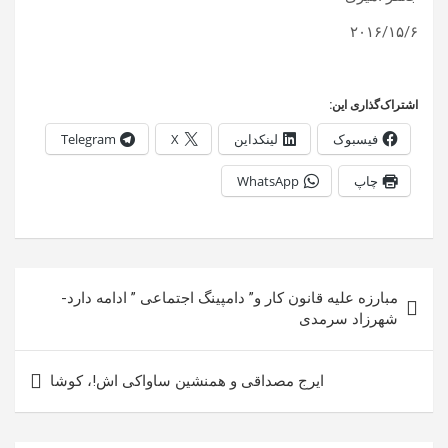
۱۵/۶/٢٠۱۶
اشتراک‌گذاری این:
فیسبوک
لینکداین
X
Telegram
چاپ
WhatsApp
راهبری
مبارزه علیه قانون کار و” دامپینگ اجتماعی ” ادامه دارد-
نوشته
شهرزاد سرمدی
ايرج مصداقی و همنشين ساواکی اش!، کوشا