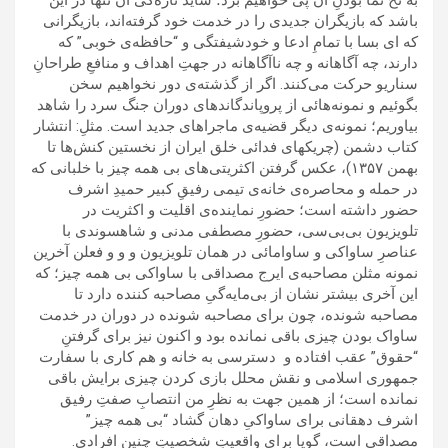
به نخ نما بودنِ آن پی خواهیم برد؛ شاید تازه‌گی آن تنها در این
باشد که بازیگران جدیدی را در خدمت خود گرفته‌اند، بازیگرانی
که ای بسا با تمامِ ادعا و خودشیفتگی‌ و “حافظه‌ی خوبی” که
دارند، چه آگاهانه و چه ناآگاهانه در جهتِ اهداف و منافعِ طراحانِ
سناریو حرکت می‌کنند. اگر از گذشته‌ی دور نخواهیم سخن
بگوئیم و نمونه‌هائی از پروپاندگاندهای دوران جنگ سرد را شاهد
بیاوریم؛ نمونه‌ی دیگر قضیه‌ی ماجراهای جدید است. مثلِ: انتشار
کتاب دشمن (چریکهای فدائی خلق ایران از نخستین کنش‌ها تا
بهمن ۱٣۵۷)، عکس گرفتن اکثریتی‌های بی همه چیز با خلبانی که
در حمله و محاصره‌ی خانه‌ی تیمی رفیقِ کبیر حمیدِ اشرف
حضور داشته است؛ حضورِ نماینده‌ی اقلیت و اکثریت در
تلویزیون بی‌بی‌سی، حضورِ مصطفی مدنی و شاهسوندی با
عناصرِ ساواکی و ساوامائی در همان تلویزیون و و و فعلن آخرین
نمونه مثلن مصاحبه‌ی ایرج مصداقی با ساواکی بی همه چیز؛ که
این آخری بیشتر نشان از بی‌مایه‌گیِ مصاحبه کننده دارد تا
مصاحبه شونده، چون برای مصاحبه شونده در دوران در خدمت
ساواک بودن چیزی باقی نمانده بود و اکنون نیز برای گرفتنِ
“حقوق” عقب افتاده و دسترسی به خانه و هم کاری با سفارت
جمهوری اسلامی و نقش محلل بازی کردن چیزی برایش باقی
نمانده است؛ از همین جهت به نظرِ من انتصابِ صفتِ رفیق
اشرف دهقانی برای ساواکیِ دهان گشاد “بی همه چیز”
مصداقی است، گویا برای واقعیتِ شخصیتِ چنین افرادی.