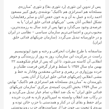
پس از تدوینِ این تئوری (رد تئوری بقا) و تئوری “مبارزه‌ی
مسلحانه هم استراتژی هم تاکتیک” نوشته‌ی رفیق کبیر مسعودِ
احمد زاده و عملِ به آن و به خون خفتنِ آنان و سایر رفقایشان؛
تشکلِ انقلابیِ آنان یعنی: “چریکهای فدائی خلق ایران” پا به
عرصه‌ی وجود می‌گذارد و تنها پس از چند سال به رزمنده‌ترین،
محبوب‌ترین و اجتماعی‌تریم سازمان‌‌ِ سیاسی – نظامی در ایران
و در خاورمیانه تبدیل می‌گردد: (سازمان چریکهای فدائی خلق
ایران).
متاسفانه با طرحِ نظرات انحرافی و رخنه و نفوذِ اپوتونیسیم
راست در مرکزیت این سازمان، روز به روز از رزمندگی و جوهر
انقلابی آن کاسته می‌شود، تا این که پس از قیامِ شکوهمند ٢٢
بهمن ماهِ سالِ ۱٣۵۷ با تسلط و قرار گرفتنِ فرصت طلبان و
خرده بورژوازی در رهبری و جدائیِ معتقدینِ وفادار به خط و
مشی انقلابیِ (چریکهای فدائی خلق ایران) از آنان یعنی:
باورمندان به “مبارزه‌ی مسلحانه هم استراتژی هم تاکتیک” نهایتن
در سالِ ۱٣۵۹ بخشِ اکثریتِ کمیته‌ی مرکزیِ “سازمان چریکهای
فدائی خلق ایران” به یک ضد انقلابِ تمام عیار تبدیل می‌گردید و
در رکاب ضد انقلابِ وابسته به امپریالیزمِ تازه به قدرت خزیده
برای حفظ و بقای آن در کنار و همدستی با حزبِ خائن توده و
پیروی وُ تبعیتِ بی چون چرا از سیاست‌های حزبِ رویزیونستیِ