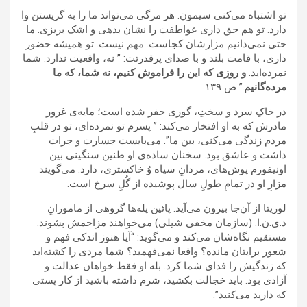
تو اشتباه می‌کنی سیمون. هر مرگی می‌تواند ما را به گریستن وا
دارد. تو هم حق داری عواطفت را نشان بدهی و اشک بریزی. ما
حتی نمی‌دانیم مزارشان کجاست. مهم نیست. تو همیشه حضور
داری، با قامت بلند و با صدای پرقدرتت: ” نه، واقعیت ندارد. شما
نمرده‌اید.
و روزی که این را فراموش کنیم، نه شما، که ما
مرده‌گانیم
.” ص ۱٣۹
در خاکِ سرد و سختِ، گوری حفر شده است؛ مایه‌ی غرور
مادرش که به او افتخار می‌کند: ” پسرم تو نمرده‌ای، تو در قلبِ
مردم زندگی می‌کنی، بین ما”. می‌بایست جسارت و جرات
داشت و عاشق بود. سخنان ساده‌ی او طنین سنگینی بین
اونیفورم پوش‌های، مردانِ سیاه وُ خاکستری، دارد. می‌گویند
مزارِ او در تمامِ طولِ سال پوشیده از گُلِ سرخ است.
لوریتا از آن‌جا بیرون می‌آید. پائین پله‌ها گروهی از مامورانِ
د.ی.ن.ا. (سازمان مخفی شیلی) می‌خواهند مزاحمش بشوند.
مستقیم نگاه‌شان می‌کند و می‌گوید: “آیا هنوز اندکی فهم و
شعور برایتان مانده؟ واقعا نمی‌فهمید؟ شما مردی را کشته‌اید
که زندگیش را فدای شما کرد. بله او فقط خواهان عدالت و
آزادی بود. باید خجالت بکشید، شرم داشته باشید از کار پستی
که دارید می‌کنید”.