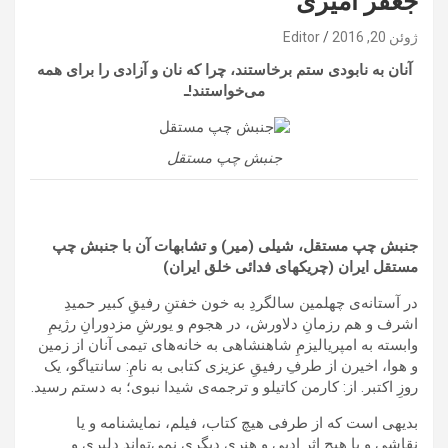
جعفر امیری
ژوئن 20, 2016
Editor
آنان به نابودی ستم برخاستند، چرا که نان و آزادی را برای همه
می‌خواستند!ـ
جنبش چپ مستقل
جنبش چپ مستقل، شیلی
(میر) و تشابهات آن با جنبش چپ
مستقل ایران (چریکهای فدائی خلق ایران)
در آستانه‌ی چهلمین سالگردِ به خون خفتنِ رفیقِ کبیر حمیدِ
اشرف و هم رزمانِ دلاورش، در هجوم و یورشِ مزدورانِ رژیمِ
وابسته به امپریالیزمِ شاهنشاهی به خانه‌های تیمی آنان از زمین
و هوا، اخیرن از طرفِ رفیقِ عزیزی کتابی به نامِ: سانتیاگو، یک
روزِ اکتبر. از: کارمن کاتیلو و ترجمه‌ی شیدا نبوی؛ به دستم رسید.
بدیهی است که از طرفی هیچ کتاب، فیلم، نمایشنامه و یا
نقاشی و یا هیچ اثرِ ادبی و هنری دیگری نمی‌تواند دلیری و