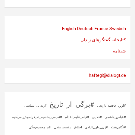
English
Deutsch
France
Swedish
کتابخانه گفتگوهای زندان
شبنامه
haftegi@dialogt.de
#برگی_از_تاریخ
#اوین_حافظه_تاریخی
#زندانی_سیاسی
#عباس_هاشمی
#فدایی
#قیام_علیه_اعدام
#نه_می_بخشیم_نه_فراموش_می‌کنیم
#نگاه_هفته
#ژن_ژیان_ئازادی
اخلاق
ارنست مندل
اکبر معصوم‌بیگی