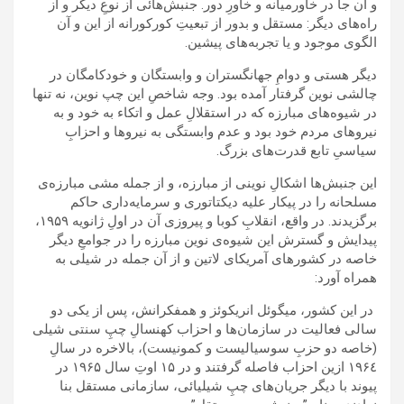
و آن جا در خاورمیانه و خاورِ دور. جنبش‌هائی از نوعِ دیگر و از
راه‌های دیگر: مستقل و بدور از تبعیتِ کورکورانه از این و آن
الگوی موجود و یا تجربه‌های پیشین.
دیگر هستی و دوامِ جهانگستران و وابستگان و خودکامگان در
چالشی نوین گرفتار آمده بود. وجه شاخصِ این چپ نوین، نه تنها
در شیوه‌های مبارزه که در استقلالِ عمل و اتکاء به خود و به
نیروهای مردم خود بود و عدم وابستگی به نیروها و احزابِ
سیاسیِ تابع قدرت‌های بزرگ.
این جنبش‌ها اشکالِ نوینی از مبارزه، و از جمله مشی مبارزه‌ی
مسلحانه را در پیکار علیه دیکتاتوری و سرمایه‌داری حاکم
برگزیدند. در واقع، انقلابِ کوبا و پیروزی آن در اولِ ژانویه ۱۹۵۹،
پیدایش و گسترش این شیوه‌ی نوین مبارزه را در جوامعِ دیگر
خاصه در کشورهای آمریکای لاتین و از آن جمله در شیلی به
همراه آورد:
در این کشور، میگوئل انریکوئز و همفکرانش، پس از یکی دو
سالی فعالیت در سازمان‌ها و احزاب کهنسالِ چپِ سنتی شیلی
(خاصه دو حزبِ سوسیالیست و کمونیست)، بالاخره در سالِ
۱۹۶٤ ازین احزاب فاصله گرفتند و در ۱۵ اوتِ سال ۱۹۶۵ در
پیوند با دیگر جریان‌های چپِ شیلیائی، سازمانی مستقل بنا