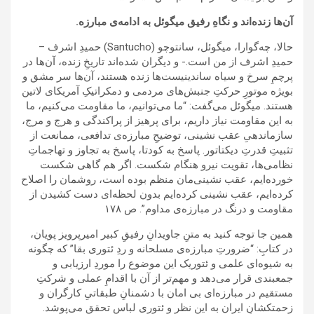
آن‌ها زنده‌اند و نگاهِ رفیق میگوئل به ادامه‌ی مبارزه.
حالا، چه‌گوارا، میگوئل، سانتوچو (Santucho) حمیدِ اشرف –
حمیدِ اشرف از من است.- و دیگران شده‌اند تاریخِ زنده، آن‌ها در
پرچمِ سرخ و سیاه ساندینیست‌ها زنده هستند، آن‌ها سر مشق و
بویژه موتورِ حرکتِ جنبش‌های مردمی و دمکراتیکِ آمریکای لاتین
هستند. میگوئل می‌گفت: “ما می‌توانیم، ما مقاومت می‌کنیم، ما
به این مقاومت نیاز داریم، برای پرهیز از پراکندگی و هرج و مرج،
سازماندهیِ عقب نشینی، توضیحِ مبارزه‌ی تدافعی، ممانعت از
تثبیتِ قدرتِ دیکتاتور. پاسخ به کودتا، پاسخ به تجاوز و تهاجماتِ
نظامی‌ها، تقویت نیرو هنگام شکست. اگر هم گاهی شکست
خورده‌ایم، عقب نشینی‌مان منظم بوده است، روشمان را اصلاح
کرده‌ایم، عقب نشینی کرده‌ایم بدون لحظه‌ای دست کشیدن از
مقاومت و درنگ در مبارزه‌ی مداوم”. ص ۱۷۸
همین جا توجه کنید به متنِ جاویدانِ رفیقِ کبیر امیرپرویز پویان،
در کتابِ: “ضرورتِ مبارزه‌ی مسلحانه و ردِ ئتوری بقا” که چگونه
به شیوه‌ای علمی و ئتوریک این موضوع را موردِ ارزیابی و
جمعبندی قرار می‌دهد و مهم‌تر از آن با اقدامِ عملی و شرکتِ
مستقیم در مبارزه‌ای بی امان با دشمنانِ طبقاتیِ کارگران و
زحمتکشانِ ایران به این نظر و ئتوری لباسِ تحقق می‌پوشد.