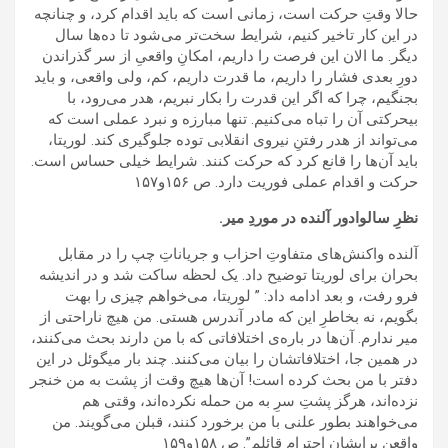
حالا وقتِ حرکت است، زمانی است که باید اقدام کرد، و چنانچه
در این کار تاخیر کنیم، شرایط سخت‌تر می‌شود تا ده‌ها سال
دیگر. ما الان این فرصت را داریم، امکانِ واقعیِ از سر گذراندن
دورِ بعدی فشار را داریم، ما قدرت داریم، کم، ولی واقعی، و باید
بجنگیم، چرا که اگر این قدرت را بکار نبریم، هدر می‌رود، با
بیحرکتی آن را تباه می‌کنیم. تنها مبارزه و نبرد عملی است که
می‌تواند از هدر رفتنِ نیروی انقلابی توده جلوگیری کند. لوریتا،
باید آن‌ها را قانع کرد که حرکت کنند. شرایط خیلی حساس است.
حرکت و اقدام عملی فوریت دارد. ص ۱۵۶و۱۵۷
نظرِ سالوادور آلنده در موردِ میر.
آلنده واکنش‌های متفاوتِ احزاب و جریاناتِ چپ را در مقابل
بحران برای لوریتا توضیح داد. یک لحظه ساکت شد و در اندیشه
فرو رفت، و بعد ادامه داد: ” لوریتا، می‌خواهم چیزی را بهت
بگویم، نه بخاطرِ این که مادر آندرس هستی. من هیچ ناراحتی از
میر ندارم. آن‌ها در باره‌ی اختلافاتی که با من دارند بحث می‌کنند،
در همین جا، اختلافاتشان را بیان می‌کنند. چند بار میگوئل در این
دفتر با من بحث کرده است! آن‌ها هیچ وقت از پشت به من خنجر
نزده‌اند، هرگز پشتِ سرِ به من حمله نکرده‌اند، وقتی هم
می‌خواهند بطور علنی با من برخورد کنند، قبلن می‌گویند. من
واقعن برایشان احترام قائلم”. ص ۱۵۸و۱۵۹