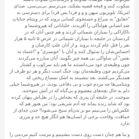
سکوت کنند و قبحه قضیه بشکند، می‌ترسم: بی‌بی‌سی، صدای
امریکا، تلویزیون میهن و و و فردا پس فردا برای دسترسی به
“حقایق” به سراغ و جستجوی کسانی بروند که در ویتنام جنایاتِ
ضدِ انسانیِ هولناکی را آفریدند، خلبانانی که هیروشیما و
ناکازاکی را بمبارانِ شمیائی کردند و هم چنین آنان که در
کردستان در حلبچه با بمباران شیمائی در عرضِ ۵ ثانیه ۵ هزار
نفر را قتلِ عام کردند بروند. و از آنان علتِ کارشان و
احساس‌شان را سئوال کنند و آنان با “خونسری” و “اعتماد به
نفس” آن ساواکی بی همه چیز بگویند: آنان مبارزه می‌کردند
چون وظیفه‌ی خود می‌دانستند ما هم باید سرکوب و کشتار
می‌کردیم چون وظیفه‌مان بود، جنگ است دیگر و هر دو طرف از
همدیگر می‌کشند. بعد بنشینند به اشکِ تمساح ریختن که:
ویتنامی‌ها چه مردم خوب و بی دفاعی بودند، در هیروشیما خیلی
دلم به حال بچه‌های معصوم و بی‌گناه که در آتش سوختند،
سوخت، در حلبچه آن پدری که بچه‌اش را در بغل‌اش پنهان کرده
بود که شاید زنده بماند چه آدم شریفی بود؛ من هنوز هم که
عکس‌اش را می‌بینم مو بر بدن‌ام سیخ می‌شود!! جدن جدای از
حماقت، وقاحت برخی از انسان‌ها هم انگار هیچ حد و مرزی
ندارد.
و ما هم چنان دست روی دست بنشینیم و مزمت کنیم مردمی را