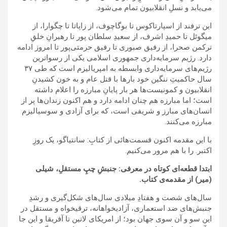
می‌یابد و نسلِ انقلابیون تمام می‌شود.
این ترفند از اسپارتاکوس تا بوگاچوف، از زاپاتا تا چگوارا، از
میگوئل تا حمیدِ اشرف، از سعیدِ سلطان پور تا رهبرانِ خلقِ
ترکمن صحرا، از رفیق صبوری تا رفیق حرمتی‌پور تا امروز ادامه
دارد. رژیم سرمایه‌داری جمهوری اسلامی یکی از رسواترین
رژیم‌های سرمایه‌داری وابسطه به امپریالیزم است که طی ٣۷
سال حاکمیتِ ننگین خود بارها با قتل عام و به خون کشیدنِ
انقلابیون و کمونیست‌ها هر بار پایانِ مبارزه را اعلام داشته
است؛ اما مبارزه هم چنان ادامه دارد و هم اکنون زندان‌ها پر از
انسان‌های مبارز و شریفی است، که برای آزادی و سوسیالیزم
مبارزه می‌کنند.
با این مقدمه اکنون قسمت‌هائی از کتابِ: سانتیاگو، یک روزِ
اکتبر. را با هم مرور می‌کنیم.
ابتدا قطعه‌ای کوتاه در معرفی: جنبشِ چپِ مستقلِ، شیلی
(میر) از مقدمه‌ی کتاب.
سال‌های شصت و هفتادِ میلادی سال‌های شکل‌گیری و رشدِ
جنبش‌های ضد استعماری، آزادیخواهانه، ترقیخواه و مستقل در
این سو و آن سوی جهان بود؛ از امریکای لاتین تا آفریقا و این جا