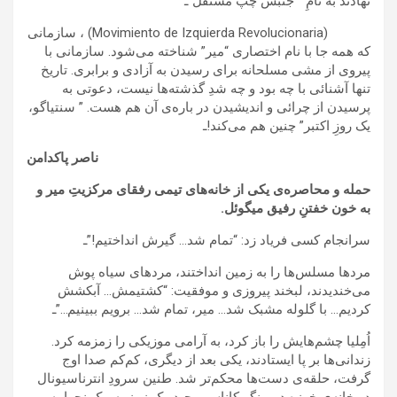
نهادند به نامِ ” جنبش چپ مستقل”ـ
(Movimiento de Izquierda Revolucionaria) ، سازمانی
که همه جا با نام اختصاری “میر” شناخته می‌شود. سازمانی با
پیروی از مشی مسلحانه برای رسیدن به آزادی و برابری. تاریخ
تنها آشنائی با چه بود و چه شدِ گذشته‌ها نیست، دعوتی به
پرسیدن از چرائی و اندیشیدن در باره‌ی آن هم هست. ” سنتیاگو،
یک روزِ اکتبر” چنین هم می‌کند!ـ
ناصر پاکدامن
حمله و محاصره‌ی یکی از خانه‌های تیمی رفقای مرکزیتِ میر و
به خون خفتنِ رفیق میگوئل.
سرانجام کسی فریاد زد: “تمام شد… گیرش انداختیم!”ـ
مردها مسلس‌ها را به زمین انداختند، مردهای سیاه پوش
می‌خندیدند، لبخند پیروزی و موفقیت: “کشتیمش… آبکشش
کردیم… با گلوله مشبک شد… میر، تمام شد… برویم ببینیم…”ـ
اُمِلیا چشم‌هایش را باز کرد، به آرامی موزیکی را زمزمه کرد.
زندانی‌ها بر پا ایستادند، یکی بعد از دیگری، کم‌کم صدا اوج
گرفت، حلقه‌ی دست‌ها محکم‌تر شد. طنین سرودِ انترناسیونال