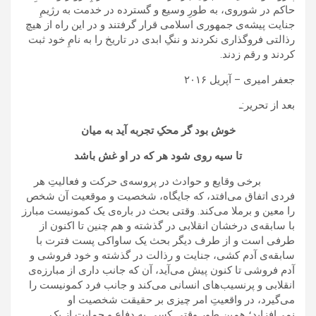
حاکم در شوروی، به طورِ وسیع و گسترده در خدمت به رژیمِ
جنایت پیشه‌ی جمهوری اسلامی قرار گرفتند و در این راه از هیچ
رذالتی فروگذاری نکردند و ننگِ ابدی در تاریخ را به نامِ خود ثبت
کردند و رقم زدند.
جعفر امیری – آپریل ٢٠۱۶
بعد از تحریر:ـ
خوش
بود
گر محکِ تجربه آید به میان
تا سیه روی شود هر که در او غش باشد
برخی وقایع و حوادث در پروسه‌ی حرکت و فعالیتِ هر
فردی اتفاق می‌افتد، که جایگاه، شخصیت و موقعیت آن شخص
را معین و برملا می‌کند. وقتی بحث در باره‌ی یک کمونیست مبارز
با سابقه‌ی درخشان انقلابی در گذشته و هم چنین تا اکنون از
طرفی است و از طرف دیگر بحث یک ساواکی پست فترت با
سابقه‌ی آدم کشی، جنایت و رذالت در گذشته و خود فروشی و
آدم فروشی تا کنون پیش می‌آید، آن که جانب داری از مبارزه‌ی
انقلابی و پرنسیب‌های انسانی می‌کند و جانب فرد کمونیست را
می‌گیرد، در واقعیتِ امر چیزی بر حقیقت شخصیت او
نمی‌افزاید؛ همین طور وقتی کسی به دفاع و حمایت از یک