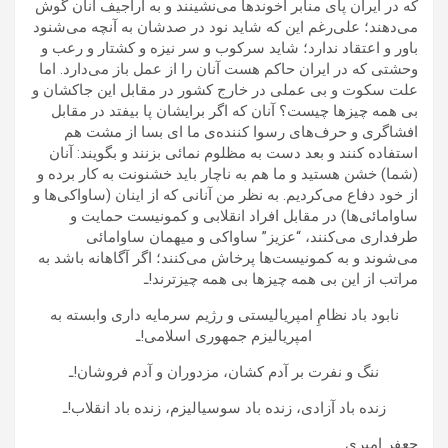
که در ایران پای منابر آخوند‌ها می‌نشینند و به اراجیف آنان گوش
می‌دهند؛ علی‌رغم این که شاید نود در صدشان به آنچه می‌شنود
باور و اعتقاد ندارد؛ شاید سرکوب و سر نیزه و کشتار و رعب و
وحشتی که در ایران حاکم هست آنان را از عمل باز می‌دارد. اما
علت سکوت و بی عملی در خارج کشور در مقابل این جاکشان و
بی همه چیزها چیست؟ آنان که اگر برایشان پا بیفتد در مقابل
افشاگری و حرف‌های رسوا کننده‌ی ما ای بسا از مشت هم
استفاده کنند و بعد دست به مظلوم نمائی بزنند و بگویند: آنان
(شما) خشن هستید و ما هم به ناچار باید خشنونت به کار ‌برده و
از خود دفاع می‌کردیم. به نظر من آنانی که از اینان (ساواکی‌ها و
ساوامائی‌ها) در مقابل افراد انقلابی و کمونیست حمایت و
طرفداری می‌کنند، “عزیز” ساواکی و میهمان ساوامائی
می‌شوند و به کمونیست‌ها پرخاش می‌کنند؛ اگر آگاهانه باشد به
مراتب از این بی همه چیزها بی همه چیزترند!ـ
نابود باد نظامِ امپریالیستی و رژیم سرمایه داری وابسته به
امپریالیزم جمهوری اسلامی!ـ
ننگ و نفرت بر آدم کشان، مزدوران و آدم فروشان!ـ
زنده باد آزادی، زنده باد سوسیالیزم، زنده باد انقلاب!ـ
جعفر امیری