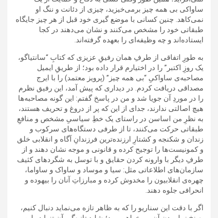
ساواکی بی همه چیز برمی‌خیزید، چیزی از دئانت و ننگ او
نمی‌کاهد. چنین کسانی با موضع گیری خود قبل از هر چیز جایگاه
طبقاتی خود را مشخص می‌کنند و نشان می‌دهند در کجا
ایستاده‌اند و چه وظیفه‌ای را بعهده گرفته‌اند.
به طورِ اتفاقی از طرفِ همان رفیقِ عزیزی که کتابِ “سانتیاگو،
یک روزِ اکتبر” را در اختیارم قرار داده بود؛ از طریقِ ایمیل
مصاحبه‌ی ساواکیِ “بی همه چیز” (پرویز معتمد) را با ایرج
مصداقی دریافت کردم. در دیداری که پیش آمد، این رفیق نظرم
را در موردِ آن جویا شد و من در پاسخ گفتم: این گونه مصاحبه‌ها
هیچ اصالتی ندارند، جدای از این که پر از دروغ و تحریف هستند،
به نظرِ من اساسن در راستای یک خطِ سیاسیِ مشخص و منافعِ
طبقاتی حرکت می‌کنند، تا از طرفی دستگاه‌های سرکوب و
زندان و شکنجه و کشتارِ ارزنده‌ترین فرزندانِ آگاه و انقلابی خلق
و کمونیست‌ها را توجیح کرده و قانونی و موجه نشان دهند و از
طرفِ دیگر با وارونه کردن حقایق و با توسل به شگردهای کثیف
سازمان‌های اطلاعاتی مثل: سیا و موساد و ساواک و ساواما،
چهره‌ی انقلابیون را مخدوش کرده و مبارزاتِ آنان را بیهوده و
انحرافی جلوه دهند.
اگر با دقت این سناریو را که به ظاهر تازه می‌نماید دنبال کنیم،