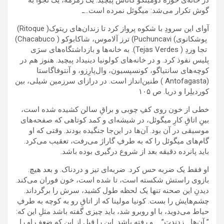
در خانه‌ی خوزه دومینگو کاناس پیچید. یک زمزمه، یک نجوا به
گوش تکرار می‌شد: میگوئل نمرده است…ـ
آوای این سرودِ با شکوه پرواز کرد تا زندان‌های ریتوک( Ritoque)
پوشکانوی) Puchuncavi) ترز آلاموس، شاکابوکو ( Chacabuco)
تجا وردِ ( Tejas Verdes). به خانه‌ها و بازداشتگاه‌های سرَی
پلیس نفوذ کرد. و در خانه‌های کولونیا دینیداد پیچید. هنوز هم در
کوچه‌های سانتیاگو، کونسپسیون، وال‌پارِزو، و آنتوفاگاستا
(Antofagasta ) طنین‌انداز است. در درازای سرزمین شیلی، بین
کوردیلِرا و دریا. ص ۱٠۵
خطی از خون روی کفِ چوبی و براقِ سالن کشیده شده است،
بینِ اتاقِ کارِ میگوئل، در شیشه‌ای و کمد کوتاهی که صفحه‌های
موسیقی در آن بود. آن‌ها در این‌جا جنگیده بودند. وقتی که او
گام‌های میگوئل را که به طرفِ گاراژ می‌رفت، تعقیب می‌کرد.
باید پانرده دقیقه بعد از شروع درگیری بوده باشد.
او فقط یک ضربه حس کرد. ضربه‌ای تیز و دردناک. و بعد هیچ.
بازوی راستش شکسته است، تا شده است، خون فوران می‌کند.
دیدنِ این صحنه تنها یک لحظه طول کشید، سرش را برگرداند.
چشم‌هایش را بست. کونیا مولینا که از اتاقِ رو به کوچه به طرفِ
حیاط می‌دوید، با او روبرو شد، باید چیزی گفته باشد مثلِ این که:
” آن‌ها… زدندت” … و رفته باشد. این را قبل از این که ضعف او را