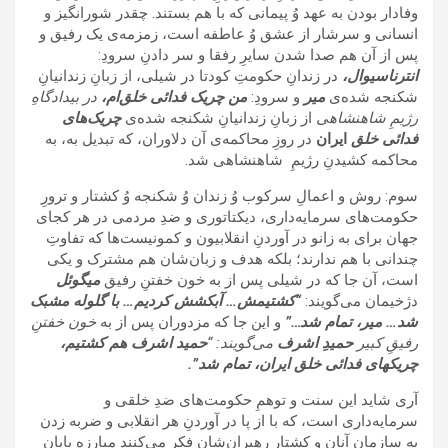
وفادار بودن به عهد وُ پیمانی که با هم بستند. چقدر شورانگیز و
انسانی و سرشار از عشق وُ عاطفه است، زمزمه‌ی یک رفیق و
پس از آن هم صدا شدن سایرِ رفقا و سر دادنِ سرودِ:
انترناسیوال،
در زندانِ حکومتِ کودتا در شیلی، از زبانِ زندانیانِ
شکنجه شده‌ی
میر
و سرودِ:
من چریک فدائی خلق‌ام،
در بیدادگاهِ
رژیمِ شاهنشاهی
از زبانِ زندانیانِ شکنجه شده‌ی
چریک‌های
فدائی خلق
ایران
در روزِ محاکمه‌ی آن دلاوران، که تبدیل به، به
محاکمه کشیدنِ رژیمِ شاهنشاهی شد.
سوم: روش و اعمالِ سرکوب وُ زندان وُ شکنجه وُ کشتار و ترورِ
حکومت‌های سرمایه‌داری، دیکتاتوری و ضدِ مردمی در هر کجای
جهان برای به زانو در آوردنِ انقلابیون و کمونیست‌ها که تفاوتِ
چندانی با هم ندارند؛ بلکه هدف و زبان‌شان هم مشترک و یکی
است، آن جا که در شیلی پس از به خون خفتنِ رفیق
میگوئل
دژخیمان می‌گویند:
“کشتیمش… آبکشش کردیم… با گلوله مشبک
شد… میر، تمام شد…”
و این جا که مزدوران پس از به
خون خفتنِ
رفیقِ کبیر
حمیدِ اشرف
می‌گویند: “
حمید اشرف هم کشتیم،
چریکهای فدائی خلق ایران، تمام شد”.
آری شاید این سنت و توهمِ حکومت‌های ضدِ خلقی و
سرمایه‌داری است، که با از پا در آوردنِ هر انقلابی و ضربه زدن
به سازمانِ آنان و کشتارِ رهبران‌شان فکر می‌کنند مبارزه پایان