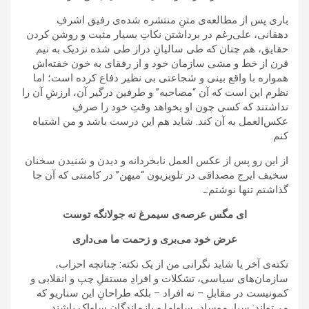
باری پس از مطالعه‌ی متنِ منتشره شده‌ی رفیق اشرفِ
دهقانی، علی‌رغم در برداشتن نکاتِ بسیار مثبت و روشن کردن
حقایق، هم چنان که طی سالیانِ دراز طی شده نزدیک به نیم
قرن از خط و مشی سازمان خود و از رفقای به خون خفته‌اش
همواره با واقع بینی و شجاعتی بی نظیر دفاع کرده است؛ اما
نظرم این است که آن “مصاحبه” و طرفین درگیر آن، ارزشِ آن را
نداشتند که کسی چون او بخواهد وقتِ خود را صرفِ
عکس‌العمل به آن کند. شاید هم این درست باشد و من اشتباه
کنم.
از این رو پس از عکس العمل نابخردانه و دیدن و شنیدن سخنان
سخیف ایرج مصداقی در تلویزیون “میهن” در کامنتی که آن جا
گذاشتم تنها نوشتم:ـ
ای مگس عرصه‌ی سیمرغ نه جولانگه توست
عرض خود می‌بری و زحمت ما می‌داری
نکته‌ی آخر یا شاید نگرانی من از یک نکته: چنانچه احزاب،
سازمان‌های سیاسی، تشکلات و افرادِ مستقلِ چپ و انقلابی و
کمونیست در مقابلِ – نه افراد – بلکه طراحانِ این سناریو که
می‌تواند: سیا، موساد، ساواما و بازماندگان ساواک باشند