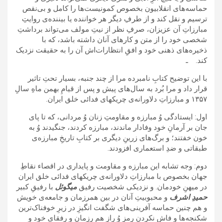
حماسه‌های انقلابیون بخصوص کمونیست‌ها را کامل و بی‌نقص
ترسیم و نقل کند و از طرفِ دیگر هر خواننده یا بیننده‌ی روایتِ
مبارزاتِ آن عزیزان، صرفِ نظر از نیتِ مولف می‌تواند برداشتِ
شخصی خود را از متن و کارهای آنان داشته باشد، که با
ذخیره‌‌های ذهنی خود و افقِ انتظارات‌اش آن را به حقیقت نزدیک
کند. ـ
با این توضیح کتابِ نامبرده مرا از چند جنبه، بسیار تحتِ تاثیر
قرار داد و مرا بُرد به سال‌های پیش و پس از قیامِ بهمن ماهِ سالِ
۱٣۵۷ و مبارزاتِ دلاورانه‌ی چریکهای فدائی خلق ایران.
اول: ایستادگی وُ مبارزه و مقاومتِ زنان وُ مردانی، که تا پای
جان بر آرمانِ خود وفادار ماندند، مبارزه کردند، جنگیدند وُ به
خون خفتند؛ و برگ‌های زرینِ دیگری بر کتابِ تاریخِ مبارزه‌ی
طبقاتی و ضدِ استعماری افزودند.
دوم: وجه تشابه این مبارزه و مقاومت و پایداری در اقصاء نقاطِ
جهان بخصوص با مبارزاتِ دلاورانه‌ی چریکهای فدائی خلق ایران
در میهنِ خودمان. و نزدیکی شخصیت رفیق
میگوئل
با رفیقِ کبیر
حمیدِ اشرف
و محبوبیتِ آنان در بین همرزمان و جامعه‌ی خویش
و هم چنین حماسه آفرینی‌های شگفت انگیزِ در زیرِ خوفناک‌ترین
شکنجه‌ها و فاش نکردنِ رمز وُ رازِ هم رزمان و رفقای خود و