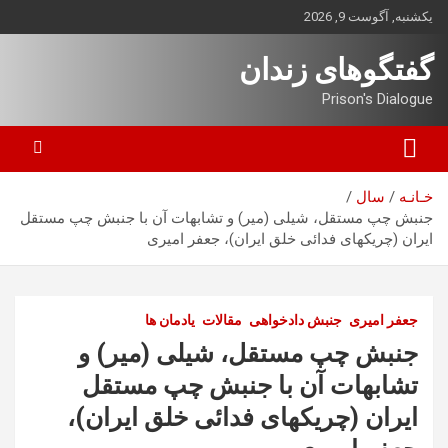
ه
یکشنبه, آگوست 9, 2026
حتوا
روید
گفتگوهای زندان
Prison's Dialogue
خـانـه
سال
جنبش چپ مستقل، شیلی (میر) و تشابهات آن با جنبش چپ مستقل
ایران (چریکهای فدائی خلق ایران)، جعفر امیری
جعفر امیری
جنبش دادخواهی
مقالات
یادمان ها
جنبش چپ مستقل، شیلی (میر) و
تشابهات آن با جنبش چپ مستقل
ایران (چریکهای فدائی خلق ایران)،