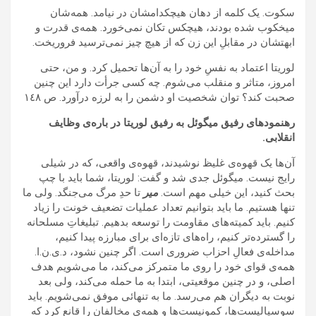
سکوت. یک کلمه از دهان هیچکدامشان در نیامد. همه‌شان
میخکوب شده بودند، هیچکس تکان نمی‌خورد. همه‌ی قدرت و
ابهتشان در مقابلِ این زن که از هیچ چیز نمی‌ترسید فروریخت.
لوریتا اعتماد به نفسِ خود را به آن‌ها تحمیل کرد. و من، حتی
امروز، متاثر و منقلب می‌شوم. چه کسی جرأت دارد این چنین
صحبت کند؟ توان شخصیت او دشمن را به لرزه درآورد. ص ۱٤۸
رهنمودهای رفیق میگوئل به رفیق لوریتا در باره‌ی وظایف
انقلابی.
آن‌ها یک قهوه‌ی غلیظ نوشیدند، قهوه‌‌ی واقعی، که در شیلی
رایج نیست. میگوئل جدی شد و گفت: لوریتا، شما باید با چپ
بحث کنید، این خیلی مهم است.
میر
تا حدِ مرگ می‌جنگد. ولی ما
تنها هستیم. ما باید بتوانیم تعداد عملیات تضعیف خونت را زیاد
کنیم. باید کمیته‌های مقاومت را توسعه بدهیم. تبلیغاتِ مسلحانه
را گسترده‌تر کنیم، راه‌های تازه‌ای برای مبارزه پیدا کنیم،
مداخله‌ی فعالِ احزاب ضروری است. اگر چنین نشود، د.ی.ن.ا.
همه‌ی قوای خود را روی ما متمرکز می‌کند، ما می‌شویم هدف
اصلی، و در چنین موقعیتی، ابتدا به ما حمله می‌کند، ولی بعد
نوبت به دیگران هم می‌رسد. ما به تنهائی موفق نمی‌شویم. باید
سوسیالیست‌ها، کمونیست‌ها و همه‌ی مخالفان را قانع کرد که