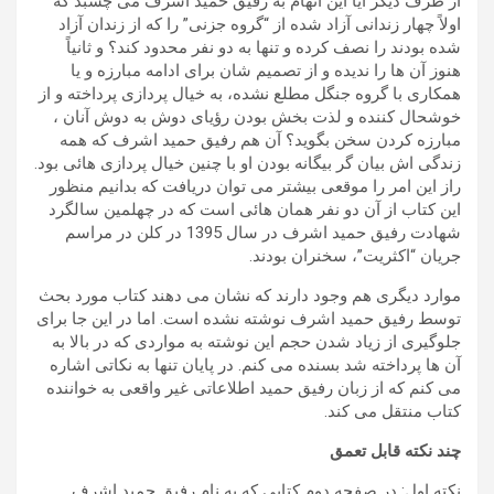
از طرف دیگر آیا این اتهام به رفیق حمید اشرف می چسبد که
اولاً چهار زندانی آزاد شده از “گروه جزنی” را که از زندان آزاد
شده بودند را نصف کرده و تنها به دو نفر محدود کند؟ و ثانیاً
هنوز آن ها را ندیده و از تصمیم شان برای ادامه مبارزه و یا
همکاری با گروه جنگل مطلع نشده، به خیال پردازی پرداخته و از
خوشحال کننده و لذت بخش بودن رؤیای دوش به دوش آنان ،
مبارزه کردن سخن بگوید؟ آن هم رفیق حمید اشرف که همه
زندگی اش بیان گر بیگانه بودن او با چنین خیال پردازی هائی بود.
راز این امر را موقعی بیشتر می توان دریافت که بدانیم منظور
این کتاب از آن دو نفر همان هائی است که در چهلمین سالگرد
شهادت رفیق حمید اشرف در سال 1395 در کلن در مراسم
جریان “اکثریت”، سخنران بودند.
موارد دیگری هم وجود دارند که نشان می دهند کتاب مورد بحث
توسط رفیق حمید اشرف نوشته نشده است. اما در این جا برای
جلوگیری از زیاد شدن حجم این نوشته به مواردی که در بالا به
آن ها پرداخته شد بسنده می کنم. در پایان تنها به نکاتی اشاره
می کنم که از زبان رفیق حمید اطلاعاتی غیر واقعی به خواننده
کتاب منتقل می کند.
چند نکته قابل تعمق
نکته اول: در صفحه دوم کتابی که به نام رفیق حمید اشرف