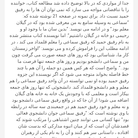
جدا از مواردی که در بالا توضیح داده شد مطالعه کتاب، خواننده
را با تناقضاتی مواجه می سازد که نمی توان آن ها را به رفیق
حمید نسبت داد. برای نمونه در صفحه 21 نوشته شده که:
“سماعی به وسیله سامع به من معرفی شده بود که در گیلان
معلم بود.” و در ادامه می نویسد: “بدین سان ما با وجود او و
رحیمی دو خانه در گیلان داشتیم”. اما نویسنده کتاب منتشر شده
به نام رفیق حمید که رفیق سماعی را معلم قلمداد می کند ، در
ادامه مطلب این را فراموش کرده و می نویسد: “اواخر زمستان
کار ما، شناسائی بود که روز های جمعه صورت می گرفت چون
من و سماعی دانشجو بودیم و روز های جمعه تنها فرصت ما
بود…”. واضح است که هر کس همین دو جمله را آن هم با چند
خط فاصله بخواند متوجه می شود که اگر نویسنده این جزوه
رفیق حمید بوده او نمی توانسته در آن واحد رفیق سماعی را هم
معلم و هم دانشجو قلمداد کند. دانشجوئی که تنها روز های جمعه
بیکار است و معلمی که با وجودش یک خانه به خانه های گیلان
اضافه می شود! از آن جا که در واقع رفیق سماعی دانشجو بود
و نه معلم و خود رفیق حمید هم در جمعبندی سه ساله در رابطه
با وی نوشته است که: “رفیق سماعی جوان دانشجوی فعالی
بود” تنها کسانی می توانند چنین اشتباهی را مرتکب شوند که
قصدشان آن است که از میان انبوه مدارکی که بدست شان
افتاده ، داستانی سر هم کنند و آن را به نام یکی از رهبران