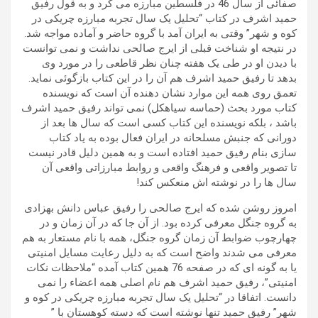
صفائی از سال 46 در فلسطین مبارزه می کرد و به قول رفیق
حمید اشرف در کتاب “تحلیل یک سال تجربه مبارزه چریکی در
کوه و شهر” وقتی به ایران آمد با گروه حاضر و آماده مواجه شد.
در نتیجه او شناخت قبلی از ایرج صالحی نداشت و نمی توانست
با دیدن او در طی یک هفته چنان نظر قاطعی را در مورد وی
بدهد تا رفیق حمید اشرف هم آن را در این کتاب بازگوئی نماید.
تعمق روی همه این موارد نشان دهنده آن است که نویسنده
کتاب مورد بحث (حماسه سیاهکل) نمی تواند رفیق حمید اشرف
باشد ، بلکه نویسنده این کتاب کسی است که سال ها بعد از
دورانی که جنبش مسلحانه در ایران فعال بوده به یاد کتاب
سازی بنام رفیق حمید افتاده است و به همین دلیل قادر نیست
تا تصویر واقعی و فرهنگ واقعی و روابط مبارزاتی واقعی آن
سال ها را در نوشته اش منعکس کند!
امروز روشن شده که ایرج صالحی را رفیق عباس دانش بهزادی
به گروه جنگل معرفی کرده بود. از آن جا که در آن زمان و در
چهارچوب ضوابط آن زمان گروه جنگل، همه با نام مستعار به هم
معرفی می شدند واضح است که به دلیل رعایت مسایل امنیتی
یا به گونه ای که در صفحه 76 همین کتاب آمده “ملاحظات نکات
امنیتی”، رفیق حمید اشرف هم نام اصلی همه اعضاء را نمی
دانست. اتفاقا در “تحلیل یک سال تجربه مبارزه چریکی در کوه و
شهر” رفیق حمید تنها نوشته است که دسته کوهستان با ”