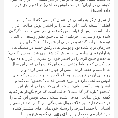
“دوستی در ایران” (دوست انوش صالحی) در اختیار وی قرار
داده است!؟
از سوی دیگر به راستی چرا همان “دوستی” که البته “از سر
لطف” “نسخه تایپی” این کتاب را در اختیار انوش صالحی قرار
داده است ، پس از قیام بهمن که فضای سیاسی جامعه دگرگون
شده بود و سازمان چریکهای فدائی خلق بطور وسیعی با اقبال
توده ها مواجه گشته و در خیلی از شهرها “ستاد” های این
سازمان بر پا شده بود و پوستر های رفیق حمید در میتینگ های
هزاران نفری سازمان به نمایش گذاشته می شد ، به سر “لطف”
نیامده و چنین اثری را در اختیار خود این سازمان قرار نداده بود؟
چرا کسی که منطقا مدعی است این کتاب را در تمام این سال
ها داشته و حفظ کرده ، بیش از چهار دهه صبر کرده و از
رونمائی آن دریغ ورزیده بود تا بالاخره به او خبر رسید که آقای
انوش صالحی دارد در مورد جنبش فدائی “تحقیق” می کند و
ایشان هم از “سر لطف” نسخه تایپی کتاب را در اختیار این
“محقق” تازه کار گذاشت؟ جالب است که فرخ نگهدار هم که به
گفته انوش صالحی مدعی شده نسخه دست نویس این کتاب را
در دست دارد ، بر خلاف روال همیشگی اش که رابطه دوستی و
آشنائی با حمید اشرف را وسیله خودنمائی های مشمئز کننده
خود قرار می دهد، این بار با
فروتنی
ای که به هیچ وجه با