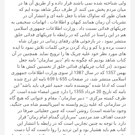
ولی شناخته شده نمی باشند قرار داده و از طریق آن ها در
میان مردم پخش می کنند. از طرف دیگر شاهد بوده ایم که
همان طور که ساواک شاه با جعل نامه ای و انتشار آن در
نشریات آن زمان همانند کیهان و اطلاعات ، اتهامات سخیفی به
چریکهای فدائی نسبت داد ، وزارت اطلاعات جمهوری اسلامی
هم در این راستا در کتابی که در رابطه با چریکهای فدائی خلق
منتشر نمود ، در بازجوئی های رفقای زندانی در دوران شاه
دست برده و با کم و زیاد کردن برخی کلمات تلاش نمود تا ایده
های مورد نظر خود علیه چریک ها را ترویج نماید. همچنین در آن
کتاب شاهد بودیم که چگونه به نام “دبیر سازمان” نامه جعل
نمودند. (در کتاب چریکهای فدائی خلق از نخستین کنش ها تا
بهمن 1357 که در سال 1387 از سوی وزارت اطلاعات جمهوری
اسلامی منتشر شد، در صفحات 655 تا 659 نامه ای درج شده
است که ادعا شده “نویسنده نامه، حمید اشرف باید باشد” این
نامه که تاریخ 20 خرداد 1355 را دارد چنین امضاء شده است: “از
طرف کمیته مرکزی – دبیر سازمان”، مقام و عنوانی که هیچ گاه
در سازمانی که علیه رژیم وابسته به امپریالیسم شاه می جنگید،
وجود نداشته است). روشن است که چنین جعلیاتی صرفا در
خدمت اهداف ضد مردمی “سربازان گمنام امام زمان” قرار
دارد. با توجه به چنین تجاربی است که در رابطه با انتشار این
کتاب هم باید هشیار بود و این تردید را روا دانست که آیا دست