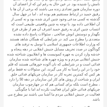
نامش را شنیده بود. در عین حال به رغم این که از اعضای آن
دوره سازمان هنوز تعدادی زنده می باشند که برخی از آن ها با
رفیق حمید در ارتباط مستقیم هم بوده اند ، اما در چهل سال
گذشته نه کسی مدعی وجود چنین اثری شده بود و نه کسی از
آن اطلاعی داده بود. با توجه به چنین واقعیتی طبیعی است که
انتساب چنین اثری به رفیق حمید اشرف آن هم از طرف فرخ
نگهدار و دوستش انوش صالحی ، سئوالات پاسخ داده نشده
متعددی را مطرح می کند. در شرایطی که همگان شاهد هستند
که وزارت اطلاعات جمهوری اسلامی با توسل به ترفند های
گوناگون در صدد تحریف مسایل جنبش انقلابی در دهه پنجاه و
خدشه وارد کردن به چهره کمونیست ها و انقلابیون شناخته شده
جنبش انقلابی مردم و به ویژه چهره های شناخته شده سازمان
فدائی است و در شرایطی که نان آلوده خورهائی هستند که قلم
خود را در این راستا به کار می گیرند، این سئوالات نه فقط برای
هر کس که کمترین تجربه کار در سازمان چریکهای فدائی خلق
ایران و شناخت از روش های کار این سازمان در دهه 50 را دارد
، مطرح است بلکه برای کسانی هم که در چهارچوب سازمان
چریکهای فدائی خلق ایران فعالیت نکرده اند اما با چگونگی
فعالیت در جنبش انقلابی مردم ما آشنا می باشند نیز مطرح می
باشد.