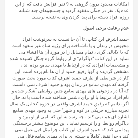
امکانات محدود درون گروهی
به 9 نفر
افزایش یافت که از این
عده یک نفر در جنگل مفقود گردید و جستجوهای چند شبانه
روزه افراد دسته برای پیدا کردن وی به نتیجه نرسید.
عدم رعایت برخی اصول
حمید اشرفِ این کتاب، تا آن جا نسبت به سرنوشت افراد
محبوس در زندان و یا ناشناخته برای رژیم شاه غیر متعهد است
که با لاابالی گری ، تمام مسایل را در مورد آن ها افشاء می
نماید. در این کتاب “دیاگرام” ی از روابط گروه جنگل کشیده شده
و مشخصات افرادی که در ارتباط با مهدی سامع بوده اند ،
مشخص گردیده و گویا رفیق حمید از آن ها نام برده است. این
کار در شرایطی از طرف حمید اشرفِ کتاب مورد بحث صورت
گرفته که مهدی سامع در زندان بود و حمید اشرف نمی دانست
که آیا در بازجوئی های مهدی سامع چنین روابطی آشکار شده و
نام افراد مرتبط با او برای دشمن شناخته شده است یا نه. حال
اگر بدانیم که رفیق حمید اشرف واقعی در جزوه “تحلیل یک سال
تجربه مبارزه چریکی در کوه و شهر” حتی به وجود مهدی سامع
اشاره ای هم نمی کند ، چه رسد به این که نامی از او ببرد و
دیاگرام روابط او را ترسیم نماید ، این موضوع بیشتر برجستگی
پیدا می کند که حمید اشرف این کتاب چرا مثل قبل عمل نمی
کند و چرا نقش کاملاً برجسته ای برای مهدی سامع قائل می