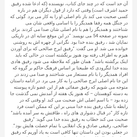
آن حد است که در چند جای کتاب، نویسنده (که ادعا شده رفیق
حمید اشرف است) وقتی که دارد از قول دیگران هم در باره
کسی صحبت می کند باز نام اصلی او را به کار می برد. گوئی که
در جنگل همه رفقا همدیگر را با اسامی واقعی شان می
شناختند و همدیگر را هم با نام اصلی شان صدا می کردند. برای
نمونه در صفحه 54 می نویسد: “در این موقع سایه ای در تاريکی
نمایان شد ، رفیق بنده خدا بود. نگرانی از چهره اش به روشنی
خوانده می شد. او می گفت: “رفیق ایرج صالحی که برای آوردن
هیزم به اطراف رفته بود هنوز برنگشته است در حالی که باید
اینک برگشته باشد”. همان طور که ملاحظه می شود رفیق هادی
بنده خدا لنگرودی که طبیعتا بر اساس فرهنگ حاکم بر گروه که
افراد همدیگر را با نام مستعار می شناختند و صدا می زدند در
این جا نام اصلی ایرج صالحی را به کار می برد. در ادامه داستان
متوجه می شویم که رفیق صفائی هم از این عضو تازه پیوسته
به دسته کوهستان – که هنوز یک هفته از آمدنش نمی گذشت جا
زده بود – با اسم اصلی اش صحبت می کند. او وقتی که در
رابطه با شک رفیق بنده خدا مبنی بر این که ممکن است فرد
تازه کار “در قبال دشواری های راه ، طاقتش به سر آمده باشد”
صحبت می کند خطاب به رفیق بنده خدا می گوید: “رفیق
صالحی، رفیقی صادق و یک انقلابی با تمام خصلت هایش بود.”.
در جعلی بودن این داستان تنها کافی است به یاد آوریم که رفیق