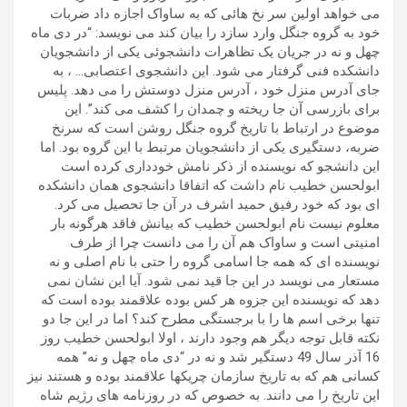
می خواهد اولین سر نخ هائی که به ساواک اجازه داد ضربات
خود به گروه جنگل وارد سازد را بیان کند می نویسد: “در دی ماه
چهل و نه در جریان یک تظاهرات دانشجوئی یکی از دانشجویان
دانشکده فنی گرفتار می شود. این دانشجوی اعتصابی… ، به
جای آدرس منزل خود ، آدرس منزل دوستش را می دهد. پلیس
برای بازرسی آن جا ریخته و چمدان را کشف می کند”. این
موضوع در ارتباط با تاریخ گروه جنگل روشن است که سرنخ
ضربه، دستگیری یکی از دانشجویان مرتبط با این گروه بود. اما
این دانشجو که نویسنده از ذکر نامش خودداری کرده است
ابولحسن خطیب نام داشت که اتفاقا دانشجوی همان دانشکده
ای بود که خود رفیق حمید اشرف در آن جا تحصیل می کرد.
معلوم نیست نام ابولحسن خطیب که بیانش فاقد هرگونه بار
امنیتی است و ساواک هم آن را می دانست چرا از طرف
نویسنده ای که همه جا اسامی گروه را حتی با نام اصلی و نه
مستعار می نویسد در این جا قید نمی شود. آیا این نشان نمی
دهد که نویسنده این جزوه هر کس بوده علاقمند بوده است که
تنها برخی اسم ها را با برجستگی مطرح کند؟ اما در این جا دو
نکته قابل توجه دیگر هم وجود دارند ، اولا ابولحسن خطیب روز
16 آذر سال 49 دستگیر شد و نه در “دی ماه چهل و نه” همه
کسانی هم که به تاریخ سازمان چریکها علاقمند بوده و هستند نیز
این تاریخ را می دانند. به خصوص که در روزنامه های رژیم شاه