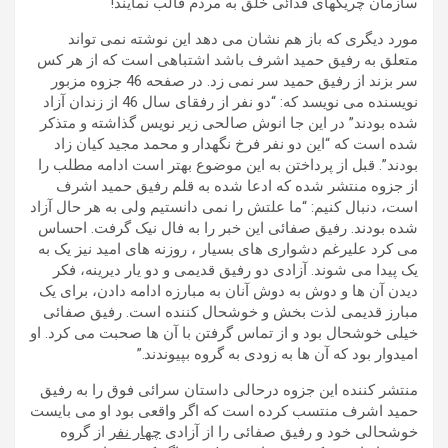
سازمان چریکهای فدائی خلق به مردم قالب نمایند!
مورد دیگری که باز هم نشان می دهد این نوشته نمی تواند
متعلق به رفیق حمید اشرف باشد اشتباهی است که از هر کس
سر بزند از رفیق حمید سر نمی زد. در صفحه 46 جزوه مزبور
نویسنده می نویسد که: “دو نفر از رفقای سال 46 از زندان آزاد
شده بودند” در این جا انوش صالحی زیر نویس گذاشته و متذکر
شده است که “این دو نفر فرخ نگهدار و محمد مجید کیان زاد
بودند”. قبل از پرداختن به این موضوع بهتر است ادامه مطلب را
از جزوه منتشر شده که ادعا شده به قلم رفیق حمید اشرف
است، دنبال کنیم: “ما علتش را نمی دانستیم ولی به هر حال آزاد
شده بودند. رفیق صفائی این خبر را به فال نیک گرفت. احساس
می کرد علیرغم دشواری های بسیار ، روزنه های امید نیز یک به
یک پیدا می شوند. آزادی دو رفیق قدیمی و دو یار دیرینه، فکر
دیدن آن ها و دوش به دوش آنان به مبارزه ادامه دادن، برای یک
مبارز قدیمی لذت بخش و خوشحال کننده است. رفیق صفائی
خیلی خوشحال بود و از تماس گرفتن با آن ها صحبت می کرد. او
امیدوار بود که آن ها به زودی به گروه بپیوندند.”
منتشر کننده این جزوه درحالی داستان سرائی فوق را به رفیق
حمید اشرف منتسب کرده است که اگر واقعی بود او می بایست
خوشحالی خود و رفیق صفائی را از آزادی
چهار نفر
از گروه