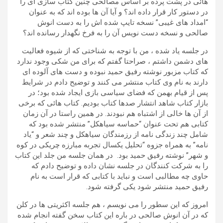
هائی در پشت پرده بر اساس مصالحی چنین کتاب سازی ای را
در دستور کار قرار داده اند؟ و آیا آن ها بوده اند که به عنوان
“امداد های غیبی” نسخه تایپ شده اش را به دست انوش
صالحی و نسخه دست نویس آن را به فرخ نگهدار رسانده اند؟
در جلسه یاد شده ، من با توجه به شناختی که از شیوه فعالیت
های دشمن داشتم ، صراحتا گفتم که برای من شکی وجود ندارد
که کتاب مزبور نوشته رفیق حمید نبوده و دست های آلوده ای
دارند به نام وی کتاب منتشر می کنند و توضیح دادم در شرایط
پس از قیام بهمن که فضای سیاسی بازی ایجاد شده بود؛ در
بازار کتاب شاهد انتشار صدها کتاب بودیم. کتاب هائی که برخی
از آن ها خالی از اشتباه هم نبودند. در همین راستا در آن زمان
کتابی هم تحت عنوان “حماسه سیاهکل” منتشر شده بود که
شامل چند زندگی نامه از رزمندگان سیاهکل و چند شعر و “یاد
نامه” به همراه جزوه “تحلیل یکسال تجربه مبارزه چریکی در کوه
و شهر” نوشته رفیق حمید بود. در همان جلسه من جلد این کتاب
را به شرکت کنندگان در جلسه نشان داده و توضیح دادم که
حاوی چه مطالبی است و نباید با کتابی که قرار است به نام
رفیق حمید منتشر شود یکی گرفته شود.
امروز که این سطور را می نویسم ، هم جلسه اکثریتی ها در کلن
که در آن انوش صالحی در باره این کتاب سخن گفته انجام شده