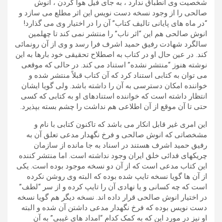
شخصیت وی انطباق ندارد ، به جای فیل هوا کردن ، انوش
صالحی را از وجود نسخه دست نویس این اثر مطلع می سازد و
“در ماه های پایانی تالیف کتاب” آن را در اختیار وی می گذارد!
انوش صالحی هم این “اثر ناب” را منتشر نمی کند تا چهلمین
سالگرد شهادت رفیق حمید اشرف فرا رسد و وی از آن رونمائی
کند. در عین حال او در کتاب به اصطلاح تحقیقی خود بارها به این
نوشته هنوز “منتشر نشده” استناد می کند. در حالی که موقعی
می توان به کتابی استناد کرد که آن کتاب قبلاً منتشر شده و
خواننده امکان دسترسی به آن را داشته باشد. ولی گویا ایشان
انتظار داشته است که خواننده استنادهای او به کتابی که کسی
حتی تا آن موقع از آن اطلاعی هم نداشت را چشم بسته بپذیرد.
این امری غیر قابل انکار می باشد که تاکنون کتابی با نام و
مشخصاتی که انوش صالحی و فرخ نگهدار مدعی تعلق آن به
رفیق حمید اشرف هستند در اسناد به جا مانده از سازمان
چریکهای فدائی خلق ایران وجود نداشته است. اما منتشر کننده
این کتاب مدعی است که از آن دو نسخه موجود بوده است. یکی
از آن ها گویا نسخه تایپ شده بوده که البته وی روشن نکرده
است که چه کسانی و یا نهادی آن را تایپ کرده و از سر “لطف”
در اختیار انوش صالحی قرار داده اند. نسخه دیگر هم گویا نسخه
دست نویس بوده که فرخ نگهدار مدعی داشتن آن شده و البته
او نیز در مورد این که به کمک کدام “امداد های غیبی” به آن