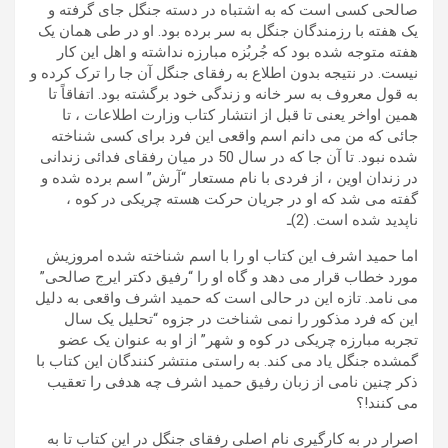
صالحی کسی است که به اشتباه در دسته جنگل جای گرفته و
یک هفته با رزمندگان جنگل به سر برده بود. او در طی همان یک
هفته متوجه شده بود که جُربُزه مبارزه نداشته و اهل این کار
نیست. در نتیجه بدون اطلاع به رفقای جنگل آن جا را ترک کرده و
به قول معروف به سر خانه و زندگی خود برگشته بود. اتفاقاً تا
همین اواخر یعنی تا قبل از انتشار کتاب وزارت اطلاعات ، تا
جائی که من می دانم اسم واقعی این فرد برای کسی شناخته
شده نبود. تا آن جا که در سال 50 در میان رفقای فدائی زندانی
در زندان اوین ، از فردی با نام مستعار “آرش” اسم برده شده و
گفته می شد که او در جریان حرکت هسته چریکی در کوه ،
ناپدید شده است. (2)ـ
اما حمید اشرف این کتاب او را با اسم شناخته شده امروزیش
مورد خطاب قرار می دهد و گاه او را “رفیق دکتر ایرج صالحی”
می نامد. تازه این در حالی است که حمید اشرف واقعی به دلیل
این که فرد مذکور را نمی شناخت در جزوه “تحلیل یک سال
تجربه مبارزه چریکی در کوه و شهر” از او به عنوان یک عضو
گمشده جنگل یاد می کند. به راستی منتشر کنندگان این کتاب با
ذکر چنین نامی از زبان رفیق حمید اشرف چه هدفی را تعقیب
می کنند!؟
اصرار در به کارگیری نام اصلی رفقای جنگل در این کتاب تا به