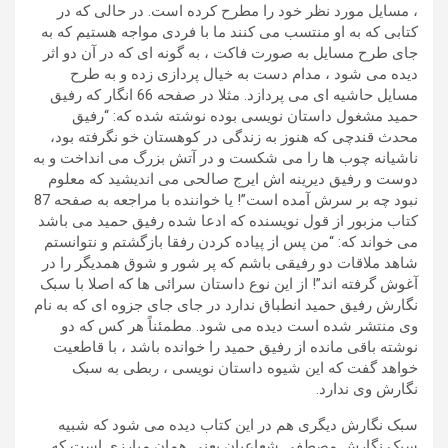
، مسایل مورد نظر خود را مطرح کرده است. در حالی که در
کتابی که به او منتسب می کنند ما با فردی مواجه هستیم که به
جای طرح مسایل به صورت فاکت ، به گونه ای که در آن دو اثر
دیده می شود ، مدام دست به خیال پردازی زده و به طرح
مسایل حاشیه ای می پردازد. مثلا در صفحه 66 انگار که رفیق
حمید مشغول داستان نویسی بوده نوشته شده که: “رفیق
محدث قندچی که هنوز به زندگی در کوهستان خو نگرفته بود،
ناشیانه چوب ها را می شکست و در آتش بزرگ می انداخت و به
دوست و رفیق دیرینه اش ایرج صالحی می اندیشید که معلوم
نبود چه بر سرش آمده است”! یا خواننده با مراجعه به صفحه 87
کتاب مزبور از قول نویسنده که ادعا شده رفیق حمید می باشد
می خواند که: “من پس از پیاده کردن رفقا بازگشتم و نتوانستم
شاهد ملاقات دو رفیقی باشم که پر شور و شوق همدیگر را در
آغوش گرفته اند”! از این نوع داستان سرائی ها که اصلا با سبک
نگارش رفیق حمید انطباق ندارد در جای جای جزوه ای که به نام
وی منتشر شده است دیده می شود. مطمئناً هر کس که دو
نوشته باقی مانده از رفیق حمید را خوانده باشد ، با قاطعیت
خواهد گفت که این شیوه داستان نویسی ، ربطی به سبک
نگارش وی ندارد.
سبک نگارش دیگری هم در این کتاب دیده می شود که شبیه
سبک نگارش مصطفی شعاعیان یعنی همان مبارزی است که