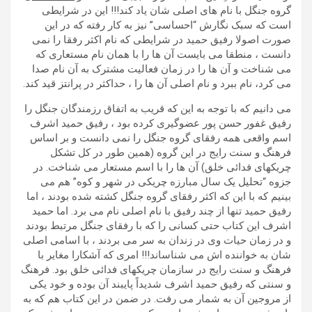
گروه جنگل با نام های اصلی شان یاد کند!!! این در شرایطی
است که سبک نگارش “احساسی” نیز به کار رفته که در این
صورت اصولا رفیق حمید در شرایطی که نام اکثر رفقا را نمی
دانست ، منطقا می بایست آن ها را با همان نام مستعاری که
می شناخت و آن ها را در زمان فعالیت مشترک به آن نام صدا
می کرد، نام ببرد و نام اصلی آن ها را ، حداکثر در پرانتز قید کند.
می دانیم که با توجه به این که قریب به اتفاق رزمندگان جنگل را
رفیق غفور حسن پور عضوگیری کرده بود ، رفیق حمید اشرف
اسم واقعی همه رفقای گروه جنگل را نمی دانست و بر اساس
فرهنگ و سنت رایج در این گروه (همین طور در کل تشکل
چریکهای فدائی خلق) آن ها را با اسم مستعار می شناخت. در
جزوه “تحلیل یک سال مبارزه چریکی در شهر و کوه” هم می
بینیم که با این که اکثر رفقای گروه جنگل کشته شده بودند ، اما
رفیق حمید تنها از چند رفیق با نام اصلی نام می برد. اما حمید
اشرف این کتاب حتی کسانی را که با رفقای جنگل مرتبط بودند
و در زمان حیات وی در زندان به سر می بردند ، با اسامی اصلی
شان به خواننده اش می شناساند!!! امری که آشکارا مغایر با
فرهنگ و سنت رایج در سازمان چریکهای فدائی خلق بود. فرهنگ
و سنتی که رفیق حمید اشرف شدیداً پایبند آن بوده و خود یکی
از مروجین آن به شمار می رفت. در ضمن در این کتاب هم که به