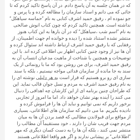
که در همان جلسه به آن پاسخ دادم. در آن پاسخ تاکید کردم که تا
جائی که می دانم و اسناد سازمان را مطالعه کرده و یا پرس و
جو نموده ام ، رفیق حمید اشرف کتابی به نام “حماسه سیاهکل”
نداشته است. همچنین تاکید کردم که چون کتاب انوش صالحی
به نام “اسم شب ،سیاهکل” که در آن بارها به این کتاب هنوز
منتشر نشده استناد شده را دیده و خوانده ام جهت اطمینان، از
رفقایی که با رفیق حمید اشرف ارتباط داشته اند سئوال کرده و
آن ها نیز از وجود چنین کتابی اظهار بی اطلاعی کرده اند. با این
توضیحات و همچنین با شناخت از ماهیت مدعیان انتساب آن به
رفیق حمید اشرف، برای من روشن بود که ما با رونمائی از یک
سند به جا مانده از سازمان فدائی مواجه نیستیم ، بلکه با سند
سازی ای رو برو هستیم که قرار است
به هر دلیلی
نوشته ای را
به نام رفیق حمید اشرف به مردم و نسل جوان قالب نماید. این
که طراحان چنین برنامه ای از این کارشان چه اهدافی را دنبال
می کنند را آینده بهتر نشان خواهد داد. اما ما امروز از تجاربی
برخور داریم که نمی توانیم و نباید آن ها را فراموش کرده و
نادیده بگیریم. ما می دانیم که سازمان های اطلاعاتی، بسیاری
از مواقع برای قبولاندن مطالبی که قصد بردن آن ها به میان
مردم جهت فریب شان را دارند ، خود مستقیماً آن مطالب را
منتشر نمی کنند ، بلکه آن ها را به دست کسان دیگری که مهر
“اطلاعاتی” بر پیشانی ندارند و اگر هم واقعا اطلاعاتی هستند