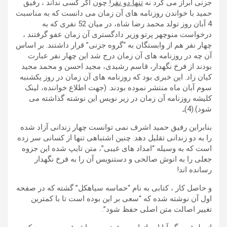
جزنی ابراز می کرد نه
تنها دو نفر!
چون اگر کسی نداند ، رفیق
حمید با خواندن روزنامه های آن زمان می دانست که به مناسبت
4 آبان روز تولد محمد رضا شاه، در میان 52 نفری که به
درخواست منوچهر پرتو وزیر دادگستری آن زمان عفو گرفتند ،
چهار نفر هم از وابستگان به “گروه جزنی” قرار داشتند. بر اساس
آن چه در روزنامه های آن زمان درج شد این چهار نفر عبارت
بودند از فرخ نگهدار، قاسم رشیدی، مجید احسن و محمد مجید
کیان زاد. این خبری بود که روزنامه های آن زمان در روز یکشنبه
سوم آبان ماه منتشر نموده بودند. (جهت اطلاع خواننده، لینک
کلیشه روزنامه آن زمان در زیر نویس این نوشته گذاشته می
شود).(4)ـ
بنابراین رفیق حمید اشرف نمی توانست چهار زندانی آزاد شده
را به دو زندانی تقلیل دهد. چنین اشتباهی تنها از کسانی سر زده
است که به وسیله “امداد های غیبی”، متن تایپ شده این جزوه
جعلی را به انوش صالحی و دستنویس آن را به فرخ نگهدار
رسانده اند!
و حاصل کار ، کتابی به نام “حماسه سیاهکل” گشته که در صفحه
اول آن نوشته شده که “سعی بر این بوده است تا با کمترین
تغییر اصالت متن اصلی حفظ شود”.