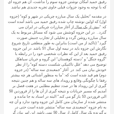
رفیق حمید امکان نوشتن جزوه سوم را نداشت، آن هم جزوه ای
که با توجه به وجود جزوات قبلی حاوی تجربه جدیدی هم نباشد.
در مقدمه “تحلیل یک سال مبارزه چریکی در شهر و کوه” (جزوه
اول) که اولین نوشته چاپ شده رفیق حمید می باشد آمده است
که: “
بیش از یک سال
از آغاز مبارزات چریکی در ایران می
گذرد… در این جزوه کوشش می شود که مسائل مربوط به یک
سال مبارزه روشن گردد و تحلیلی از تجارب جنبش صورت
گیرد.” (تاکید از من است) بنابراین به طور منطقی تاریخ شروع
نگارش این جزوه باید در نیمه اول سال 51 باشد. در این جزوه
رفیق حمید بعد از این که نظرات شخصی خود را در رابطه با
“گروه جنگل” و “دسته کوهستان” این گروه و جریان سیاهکل
توضیح می دهد “علل تاکتیکی شکست دسته کوه” را از نظر
خودش بیان می کند. در آغاز “جمعبندی سه ساله” (در جزوه
دوم) هم قید شده است که: “ما به منظور آشنائی هر چه بیشتر
رفقا با چگونگی وقایع و رویداد های سه ساله و هم چنین نتیجه
گیری از این رویداد ها در صدد تنظیم مطلبی در هفت فصل بر
آمدیم که مسیر جریانات و نتیجه گیری از آن ها را از فروردین 50
الی فروردین 53 باز گو می کند.” البته در اسناد به جا مانده و
منتشر شده از سازمان متن کامل این جزوه وجود ندارد و آن چه
به نام جزوه “جمعبندی سه ساله” منتشر شده است حتی در
برگیرنده یک سال کامل از سال 50 نمی باشد. این امر بیان گر