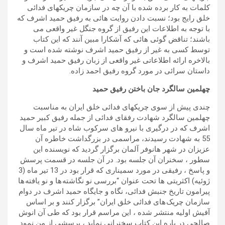
کلمات به کار برده شده با آن چه در سازمان چریکهای فدائی
خلق رایج بود؛ نسبت دادن روایت هائی به رفیق حمید اشرف که
با توجه به اطلاعات این رفیق از گروه جنگل غیر واقعی می
باشند؛ تناقض گوئی هائی که آشکارا مبین آنند که این کتاب
توسط کسی به غیر از رفیق حمید اشرف نوشته شده است و
بالاخره ارائه اطلاعاتی غیر واقعی از زبان رفیق حمید اشرف و
داستان سرائی در مورد گروه رفیق احمد زاده.
چهلمین سالگرد جان باختن رفیق حمید
چندی پیش از سوی چریکهای فدائی خلق ایران به مناسبت
چهلمین سالگرد شهادت رفقای فدائی از جمله رفیق کبیر حمید
اشرف که در درگیری با نیرو های سرکوب شاه در تیر ماه سال
55 به شهادت رسیدند، مراسمی در بزرگداشت خاطره آن
عزیزان در شهر هانوفر آلمان برگزار گردید که نویسنده این
سطور ، سخنران آن جلسه بود. در آن جلسه در قسمت پرسش
و پاسخ ، رفیقی در مورد سمیناری که قرار بود در 13 تیر ماه (3
ژوئیه) اکثریتی ها تحت عنوان “بررسی نو نگاشته ها و نو یافته ها
پیرامون تاریخ جنبش فدائی، نگاه و جایگاه حمید اشرف در دوام
سازمان چریک های فدائی خلق ایران” برگزار کنند و بر اساس
آفیش اولیه منتشر شده ، این مراسم قرار بود که طی آن انوش
صالحی در باره این کتاب سخنرانی نماید ، پرسشی از من نمود