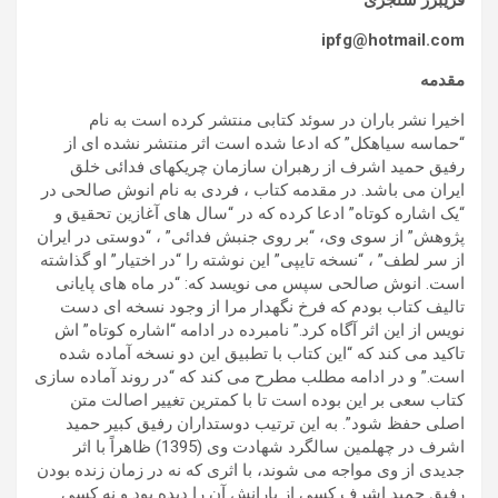
فریبرز سنجری
ipfg@hotmail.com
مقدمه
اخیرا نشر باران در سوئد کتابی منتشر کرده است به نام
“حماسه سیاهکل” که ادعا شده است اثر منتشر نشده ای از
رفیق حمید اشرف از رهبران سازمان چریکهای فدائی خلق
ایران می باشد. در مقدمه کتاب ، فردی به نام انوش صالحی در
“یک اشاره کوتاه” ادعا کرده که در “سال های آغازین تحقیق و
پژوهش” از سوی وی، “بر روی جنبش فدائی” ، “دوستی در ایران
از سر لطف” ، “نسخه تایپی” این نوشته را “در اختیار” او گذاشته
است. انوش صالحی سپس می نویسد که: “در ماه های پایانی
تالیف کتاب بودم که فرخ نگهدار مرا از وجود نسخه ای دست
نویس از این اثر آگاه کرد.” نامبرده در ادامه “اشاره کوتاه” اش
تاکید می کند که “این کتاب با تطبیق این دو نسخه آماده شده
است.” و در ادامه مطلب مطرح می کند که “در روند آماده سازی
کتاب سعی بر این بوده است تا با کمترین تغییر اصالت متن
اصلی حفظ شود”. به این ترتیب دوستداران رفیق کبیر حمید
اشرف در چهلمین سالگرد شهادت وی (1395) ظاهراً با اثر
جدیدی از وی مواجه می شوند، با اثری که نه در زمان زنده بودن
رفیق حمید اشرف کسی از یارانش آن را دیده بود و نه کسی