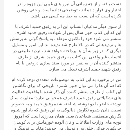
دست یافته و از چه زمانی آن نیرو های غیبی این جزوه را در
اختیار وی قرار داده اند ، توضیحی نداده است و حتی روشن
نکرده است که آن نسخه به خط چه کسی می باشد.
از سوی دیگر مدعیان انتساب این اثر به رفیق حمید اشرف با
این که این کتاب چهل سال پس از شهادت رفیق حمید اشرف
منتشر می شود خود را تاکنون موظف به پاسخ گوئی به پرسش
ها و تردیدهائی که در بالا طرح شد ندیده اند. این امور و مسایل
دیگری که در زیر به آن ها پرداخته خواهد شد ، تردید طبیعی در
انتساب غیر واقعی این کتاب به رفیق حمید اشرف از طرف
منتشر کننده آن را به یقین در مورد سند سازی دروغین با نام
رفیق شهید حمید اشرف تبدیل می سازد.
من در برخورد به این کتاب به موضوعات متعددی توجه کرده ام
که اهم آن ها را می توان چنین شمرد: تاریخی که برای نگاشتن
این کتاب از طرف منتشر کننده آن ذکر شده با واقعیت فعالیت
های تشکیلاتی رفیق حمید اشرف همخوانی ندارد؛ مغایرت سبک
نوشته حاضر با دو نوشته شناخته شده رفیق حمید و به خصوص
نسبت دادن شیوه نگارش دیالوگی به این رفیق که یاد آور شیوه
نگارش مصطفی شعاعیان یعنی همان مبارزی است که امروز
نوچه های وزارت اطلاعات و نان آلوده خورهایش برای کوبیدن
چریکهای فدائی خلق به او توسل می جویند؛ مغایرت فرهنگ و