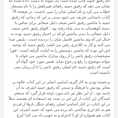
نام رفیق حمید چاپ شده است یک نمونه به دست داده شده که
نشان می دهد که رفیق حمید رفقای همراهش را با نام مستعار
خطاب می کرد و نام اصلی شان را نمی دانست. در صفحه 79
کتاب داستانی تعریف می شود مبنی بر این که زمانی که رفیق
حمید با ماشین رفیق ناصر سیف دلیل صفائی برای تماس با
دسته کوهستان به بندر شاه رفته بود ، اقوام رفیق ناصر سیف
دلیل صفائی با دیدن ماشین او که در اختیار رفیق حمید بوده به
خیال این که وی ماشین فامیل شان را دزدیده است ، پلیس صدا
می کنند و کار به کلانتری رفتن می کشد. رفیق حمید که توجیه
اش این بوده که ماشین دوستش را به امانت گرفته است ، فورا
مشخصات رفیق ناصر را از روی مدارک ماشین می خواند تا
بتواند موضوع را رفع و رجوع نماید. همین مورد خود گواه آن
است که رفیق حمید نام اصلی رفیق ناصر را تا آن زمان نمی
دانسته است.
برجسته بودن به کار گیری اسامی اصلی در این کتاب علاوه بر
مغایر بودنش با فرهنگ و سنتی که رفیق حمید اشرف به آن
پایبند بود ، از این نظر نیز باید مورد توجه قرار گیرد که منتشر
کنندگان این کتاب از این امر در صدد چه استفاده ای هستند. مثلاً
در این کتاب در کنار اسامی اصلی رفقای جنگل بارها از فردی
هم به نام ایرج صالحی نام برده می شود که حمید اشرف این
کتاب هم همواره از او با احترام و به خوبی یاد می کند! ایرج