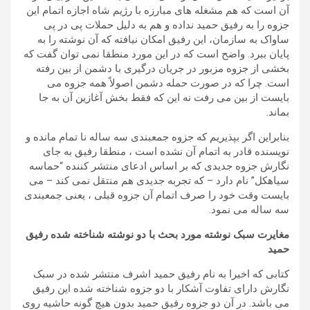
آن است که هم مشغله های مبارزه با رژیم شاه اجازه اتمام این
جزوه را به رفیق حمید نداده و هم به دلیل حملات پی در پی
ساواک به سازمان، این رفیق امکان نیافته که آن نوشته را به
پایان ببرد. واضح است که در این مورد منطقا نمی توان گفت که
بخشی از جزوه مزبور در جریان درگیری با دشمن از بین رفته
است. چرا که در صورت حمله دشمن اصولاً همه جزوه می
بایست از بین می رفت نه این که فقط بخش آغازین آن به جا
بماند.
بنابراین اگر بپذیریم که جزوه جمعبندی سه ساله نا تمام مانده و
نویسنده قادر به اتمام آن نشده است ، منطقا رفیق به جای
نگارش جزوه جدیدی که بر اساس ادعای منتشر کننده “حماسه
سیاهکل” نام دارد – که تجربه جدیدی هم منتقل نمی کند – می
بایست وقت خود را صرف اتمام آن جزوه قبلی ، یعنی جمعبندی
سه ساله می نمود.
مغایرت سبک نوشته مورد بحث با دو نوشته شناخته شده رفیق
حمید
کتابی که اخیرا به نام رفیق حمید اشرف منتشر شده در سبک
نگارش دارای تفاوت آشکار با دو جزوه شناخته شده این رفیق
می باشد. در آن دو جزوه رفیق حمید بدون هیچ گونه حاشیه روی