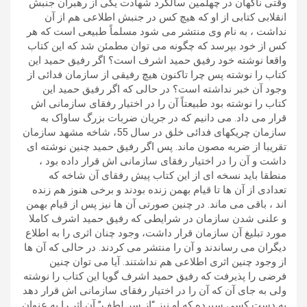
وقتی ناگهان در چهلمین سالگرد شهادت یکی از رهبران جنبش
انقلابی کتابی از او که هیچ کس در جنبش اطلاعی هم از آن
نداشت ، به نام وی منتشر می شود مسلماً طبیعی است که هر
کس از خود بپرسد که چگونه می توان مطمئن شد که این کتاب
واقعا نوشته خود رفیق حمید اشرف است؟ اگر رفیق حمید این
کتاب را نوشته پس چرا تاکنون هیچ رفیقی از سازمان فدائی از
وجود آن خبر نداشته است؟ در حالی که اگر رفیق حمید این
کتاب را نوشته بود طبیعتاً آن را در اختیار رفقای سازمانی اش
قرار می داد. می دانیم که در جریان ضربات بزرگ ساواک به
سازمان چریکهای فدائی خلق در سال 55، شاخه مشهد سازمان
تقریبا از ضربه مصون ماند. پس اگر رفیق حمید چنین نوشته ای
داشت و آن را در اختیار رفقای سازمانی اش قرار داده بود ،
منطقا باید نسخه ای از این کتاب پیش رفقای آن شاخه که
تعدادی از آن ها تا قیام بهمن زنده بودند و برخی هنوز هم زنده
اند ، باقی می ماند. در چنین صورتی آن ها نیز پس از قیام بهمن
و علنی شدن سازمان در شرایطی که رفیق حمید اشرف کاملا
مورد تبلیغ آن سازمان قرار داشت، وجود چنان اثری را به اطلاع
دیگران می رساندند و آن را منتشر می کردند. در حالی که آن ها
از وجود چنین اثری اطلاعی هم نداشتند. آیا می توان چنین
فرضی را پذیرفت که رفیق حمید اشرف گویا این کتاب را نوشته
ولی به جای آن که آن را در اختیار رفقای سازمانی اش قرار دهد
به دست کسی سپرده که او نیز “از سر لطف” آن اثر را به عنوان