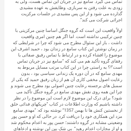
تماس می گیرد. سامع نیز در جریان این تماس هست، ولی به
زودی به علت رفتن به سربازی، وظایفش به عهده مشیدی
گذارده می شود و از این پس مشیدی در جلسات مرکزیت
اجرائی شرکت می کند”.
اولاً واقعیت این است که گروه جنگل اساسا چنین مرکزیتی با
چنین ترکیبی نداشته است. اما اگر هم چنین امری واقعیت
داشت ، باز این سئوال مطرح می شود که چرا در شرایطی که
در زمان نوشتن این کتاب سامع در زندان بود ، حمید اشرف این
موضوع را افشاء کرده و در ارتباط با تماس رفیق صفائی با
رفقای گروه تأکید هم می کند که “سامع نیز در جریان تماس
است”!؟ به راستی چرا در این کتاب مرتب مسایل مربوط به
مهدی سامع که در آن دوره یک زندانی سیاسی بود ، بدون
رعایت اصول مخفی کاری آن هم از زبان رفیق حمید که یکی از
سمبل های برجسته رعایت چنین اصولی بود مطرح می شوند و
چرا این همه روی نقش مهدی سامع در گروه جنگل تأکید می
شود؟ برای درک این موضوع لازم است این موضوع را در نظر
داشته باشیم که وزارت اطلاعات در کتاب “چریکهای فدائی خلق
از نخستین کنش ها تا بهمن 1357” نوشته بود که: “مهدی سامع
مزد این همکاری خود را دریافت کرد. در حالی که او و حسن پور
وضعیتی مشابه در گروه داشتند؛ حسن پور به اعدام محکوم شد
و او از مجازات اعدام رهید”. بی شک بین این نوشته و ادعاهای