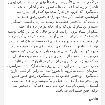
در 2 دی ماه سال 49 و پس از شو تلویزیونی مقام امنیتی (پرویز
ثابتی) در رابطه با فعالیت های تیمور بختیار اشاره ای هم به
دستگیری “یک گروه خرابکار” شده بود که در آن اشاره نام
ابولحسن خطیب ذکر شده بود.(3) همچنین رفیق حمید می
دانست که ابولحسن خطیب به وسیله سازمان امنیت دستگیر
شده و این ساواک بود که به آن خانه یورش برد و آن چمدان
مملو از اسناد درونی را پیدا کرد. در حالی که در این کتاب نوشته
شده که “پلیس برای بازرسی آن جا ریخته و…” رفقای آن دوره و
از جمله رفیق حمید در مورد کاری که توسط ساواک انجام شده
بود لفظ “پلیس” را به کار نمی بردند. برای نمونه رفیق حمید در
جزوه خود “تحلیل یک سال تجربه مبارزه چریکی در کوه و شهر ”
می نویسد: “به هر حال انتظار بیش از حد، و عدم یک سازمان
محکم زیر زمینی شهری در آن موقع در تاریخ ۱۳ بهمن نتایج
مخرب خود را به بار آورد. در این روز حمله تدارک شده سراسری
سازمان امنیت به گروه ما شروع شد”. بنابراین اگر کسی تاریخ
دستگیری ابولحسن خطیب که به دستگیری رفیق غفور حسن
پور منجر شد را “دی ماه چهل و نه” بنویسد و به جای سازمان
امنیت از پلیس نام ببرد خود نشان می دهد که
آن شخص نمی
تواند رفیق حمید اشرف باشد
.
تناقض