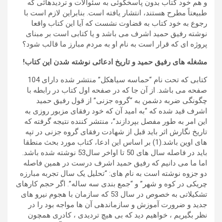
و هم خود کتاب بدون پاسخگوئی به سئوالات و تردیدهائی که
طبیعتاً مطرح هستند، انتشار یافته است. بنابراین لازم است با
رجوع به خود کتاب به قضاوت نشست که آیا این کتاب واقعا
نوشته رفیق حمید اشرف می باشد و یا کتابی است بر مبنای
پروژه ای که قرار است به نام او به مردم مبارز ما قالب شود؟
مشغله های رفیق حمید و تاریخ ادعائی نوشته شدن این کتاب!
کتابی که تحت نام “حماسه سیاهکل” منتشر شده دارای 104
صفحه می باشد. از آن جا که در صفحه اول کتاب در رابطه با
چگونگی ضربه دشمن به “گروه جزنی” از قول رفیق حمید
اشرف قید شده که “به امید آن که خود رفقای مزبور روزی به
این امر به طور مفصل بپردازند”، منتشر کننده نتیجه گرفته که
تاریخ نگارش اثر باید قبل از شهادت رفقای گروه جزنی در تپه
های اوین باشد.(1) بر اساس این ادعا، کتاب مورد بحث منطقا
باید در فاصله سال های 50 تا اواخر سال53 نوشته شده باشد.
اما ما می دانیم که رفیق حمید اشرف درست در همین فاصله
دو جزوه نوشته است به نام های: “تحلیل یک سال تجربه مبارزه
چریکی در کوه و شهر” و “جمع بندی سه ساله”. اگر حجم کارهای
تشکیلاتی به خصوص در سال 53 که سازمان با هجوم نیرو های
جدید و ضرورت آموزش و سازماندهی آن ها مواجه بود را در
نظر بگیریم ، خواهیم دید که بی هیچ تردیدی ، کادری همچون