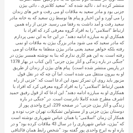
منتشر کرده اند ، تاکید شده که: “سعید کلانتری ، دائی بیژن
جزنی بود و مادر سعید به ملاقات او می رفت و خبر های زندان
را می آورد و این اخبار و پیام ها توسط زن سعید که به خانه مادر
سعید رفت و آمد داشت به رفقا می رسید. جزنی از راه همین
ارتباط “اسلامی” را به افراد گروه معرفی کرد که افراد با
همکاری او به مبارزه ادامه دهند”. در این جا به این نمی پردازم
که مادر سعید که می شود مادر بزرگ بیژن به ملاقات او نمی
رفته بلکه خواهر سعید یعنی مادر بیژن منطقا به ملاقات او می
رفته است. به این هم کاری ندارم که بنا به نوشته همسر بیژن در
“جنگی در باره زندگی و آثار بیژن جزنی” (این کتاب در بهار 1378
در پاریس منتشر شده است) پیام های بیژن از زندان از طریق
او به بیرون منتقل می شده است. اما آن چه که در نقل قول
مزبور باید روی آن تمرکز نمود این ادعا است که: “جزنی از راه
همین ارتباط “اسلامی” را به افراد گروه معرفی کرد که افراد با
همکاری او به مبارزه ادامه دهند”. این ادعا که از قول رفیق حمید
اشرف مطرح شده کاملا نادرست است. در “جنگی در باره
زندگی و آثار بیژن جزنی” در صفحه 239، ایرج واحدی پور از
دوستان بیژن جزنی و از مسئولین تشکیلات تهران حزب توده و
همکار آن زمان “اسلامی” یا همان عباس شهریاری نوشته است
که “بیژن، عباس شهریاری را در سال 43 ملاقات کرده بود” و در
باره او به ایرج واحدی پور گفته بود: “شخص رابط همان قالتاقی