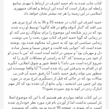
کتاب چاپ شده به نام حمید اشرف در ارتباط با مهدی سامع
رابطه ای برقرار است که آینده این ارتباط و اهداف جمهوری
اسلامی در این زمینه را هر چه بيشتر نشان خواهد داد.
حمید اشرف این کتاب در صفحه 35 و 36 به یاد ایرج نیری هم
می افتد که “انبار آذوقه واقع در قله کاکوه” توسط او زده شده
بود که در زیر شکنجه این موضوع را برای ساواک رو می کند. او
در زمانی که گویا حمید اشرف کتاب مورد بحث را می نوشت
زندانی سیاسی ای بود که به حبس ابد محکوم شده بود. نوشته
شده است که: “جوانی بلند قامت و خوش سیما و بسیار ساده
دل و مهربان بود” و سپس در ادامه آمده است که “من با دیدن او
از خود می پرسیدم” که: “آیا به راستی او مشکلات کاری را که
شروع کرده است می داند؟ یا فقط شور و شوق انقلابی، انگیزه
او در اقدام به پذیرفتن این راه شده است؟” آیا واقعا نویسنده این
سطور می تواند رفیق حمید باشد؟ آیا رفیق حمید آن قدر بی
مبالات بود که در حالی که قبل از دستگیری ایرج نیری در مورد
وی این چنین می اندیشید ، ولی مانع از آن نشده بود که کار مهم
انبارک زدن در کوه به وی سپرده نشود!؟
در این کتاب شاهد مواردی هم هستیم که با این که موضوع اصلا
بار امنیتی نداشت اما از آوردن نام فرد مورد نظر خودداری شده
است. برای نمونه در صفحه 90 جزوه مزبور وقتی که نویسنده