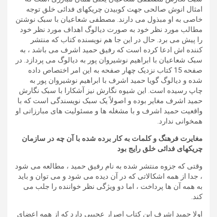
امثال انوش صالحی جهت کوبیدن چریکهای فدائی خلق توجه
خاصی به او مبذول می دارند. مصطفی شعاعیان با سبک نوشتن
مطالب مورد نظر خود به صورت دیالوگ اهداف مورد نظر خود
را پیش می برد. حال در این جا هم نویسنده کتاب که منتشر
کننده اش ادعا کرده است که رفیق حمید اشرف می باشد ، به
سبک شعاعیان با ابراهیم نوشیروان پور به دیالوگ می پردازد. در
صفحه 15 کتاب نزدیک چهار صفحه به این امر اختصاص داده
شده و دیالوگ گویا حمید اشرف با ابراهیم نوشیروان پور به
چاپ رسیده است. این شیوه نگارش نیز آشکارا با سبک نگارش
حمید اشرف مغایر بوده و اصولاً یک سبک نویسندگی است که با
واقعیت حمید اشرف و با مشغله ها و مسئولیت های مبارزاتی او
همخوانی ندارد.
مغایرت فرهنگ و کلمات به کار برده شده با آن چه در سازمان
چریکهای فدائی خلق رایج بود
وقتی که جزوه منتشر شده به نام رفیق حمید ، مطالعه می شود
، جدا از همه اشکالاتی که در آن دیده می شود و می توان و باید
به همه آن ها پرداخت ، اما دو ویژگی نظر خواننده را جلب می
کند.
اولا حمید اشرفِ این کتاب اصرار عجیبی دارد که از
همه اعضای