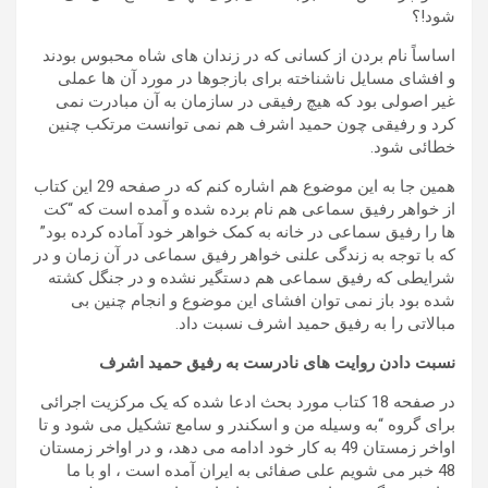
شود!؟
اساساً نام بردن از کسانی که در زندان های شاه محبوس بودند
و افشای مسایل ناشناخته برای بازجوها در مورد آن ها عملی
غیر اصولی بود که هیچ رفیقی در سازمان به آن مبادرت نمی
کرد و رفیقی چون حمید اشرف هم نمی توانست مرتکب چنین
خطائی شود.
همین جا به این موضوع هم اشاره کنم که در صفحه 29 این کتاب
از خواهر رفیق سماعی هم نام برده شده و آمده است که “کت
ها را رفیق سماعی در خانه به کمک خواهر خود آماده کرده بود”
که با توجه به زندگی علنی خواهر رفیق سماعی در آن زمان و در
شرایطی که رفیق سماعی هم دستگیر نشده و در جنگل کشته
شده بود باز نمی توان افشای این موضوع و انجام چنین بی
مبالاتی را به رفیق حمید اشرف نسبت داد.
نسبت دادن روایت های نادرست به رفیق حمید اشرف
در صفحه 18 کتاب مورد بحث ادعا شده که یک مرکزیت اجرائی
برای گروه “به وسیله من و اسکندر و سامع تشکیل می شود و تا
اواخر زمستان 49 به کار خود ادامه می دهد، و در اواخر زمستان
48 خبر می شویم علی صفائی به ایران آمده است ، او با ما