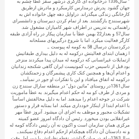
” سال1336 درخانواده ای کارگری درشهر سقز عطأ چشم به
جهان گشود. پدرش درمدارس کارمبکرد و مادرش ازطریق
کارخانگی زندگی میگذراند. دراوایل دهه چهل خانواده اش به
شهرسنندج بازگشتند. بعد از تمام کردن دبیرستان و دانشسرای
راهنمائی به تدریس در اطراف شهر کامیاران مشغول شد.
سال57 و بعداز22 بهمن عطأ با سازمان پیکار در راه آزادی طبقه
کارگر فعالیت میکرد. اما با شروع درگیریهای مسلحانه
درکردستان درسال 58 به کومه له پیوست .ـ
ا زهمان ابتدای فعالیتش درکومه له به دلیل بیداری طبقاتیش
ازتمایلات غیرانسانی که درکومه له میدان پیدا میکردند منزجر
بود.قبل از تاسیس حزب کمونیست ایران گاهی شکنجه زندانیان
و اعدام آن‌ها و همچنین کتک کاری پیشمرگان و زحمتکشان
درکومه له اتفاق میافتاد و این با تفکرات او جور در نمیاَمد.ـ
سال1361در روستای “مائین دول” در منطقه سارال سنندج زن
و مردی از طرف کو مه له حکم اعدام میگیرند. به عطأ ماموریت
شرکت در جوخه اعدام را میدهند. اما به دلیل مخالفتش اساساً
با اعدام ابتدا از اینکار خودداری میکند. اما بمثابه قرار و دستور
تشکیلات مجبور و موظف به اجرای اَن میشود. آنروز عطأ مهر
غیرانقلابی بودن میخورد. رئیس اَن دادگاه امروز عضو کمیته
مرکزی همان سازمان است و اکنون نه آن رئیس دادگاه کومه له
و نه دادستان آن دادگاه هیچکدام ازحکم اعدام دفاع نمیکنند.ـ
سال1363برای در میان گذاشتن نقطه نظراتش با دبیر اول وقت