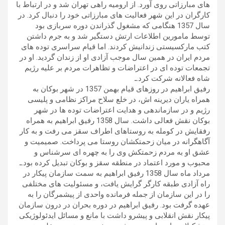
های مبارزاتی روی آورد. از ارومیه راهی تهران شد و در ارتباط با
کارگران در این شهر فعالیت های مبارزاتی خود را دنبال کرد. در
سال 1357 هنگامی كه مشغول گذراندن دوره سربازی بود
توسط مامورین اطلاعات ارتش دستگیر شد و به جرم داشتن
كتب ماركسیستی زندانیش كردند. اما قیام سراسری توده های
مردم ایران در همین سال موجب آزادی او از زندان گردید. او در
تجمعات توده ای در اعتراضات و تظاهرات مردم بر علیه رژیم
شاه فعالانه شركت كرد.ـ
رفیق ابراهیم در روزهای قیام بهمن 1357 در شهر بوكان به
همراه یاران دیرینه اش، در خلع سلاح مراكز نظامی و پلیسی
رژیم و در سازماندهی و هدایت اعتراضات توده ها در شهر
بوكان نقش فعالی داشت. سال 1358 رفیق ابراهیم به همراه
رفقایش در كومله به روستاهای اطراف سقز می رفت و به كار
آگاهگرانه در میان زحمتكشان روستا می پرداخت. صمیمیت و
عشق او به مردم زحمتکش وی را به چهره ای سرشناس و
محبوب و مورد اعتماد در منطقه سقز و بوکان تبدیل کرده بود.ـ
مرداد ماه سال 1358 رفیق ابراهیم به سمت سازمان پیكار در
راه آزادی طبقه کارگر گرایش یافت، و مسئولیت های مختلفی
را در این سازمان از جمله فرمانده واحدی از پیشمرگان را به
عهده گرفت بود. رفیق ابراهیم در دوره بحران در درون سازمان
پیكار نقش انقلابی و پیشرو داشت با مانع و مسائل ایدئولوژیكی