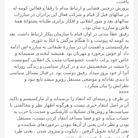
باخت.ـ
پرورش درچنین فضایی و ارتباط مدام با رفقا و فعالین کومه له
در سالهای قبل از قیام و شرکت فعال این برادران در مبارزات
سالهای بعد و شور انقلابی و افکار برابری طلبانه پشتوانۀ همۀ
تلاش و مبارزه شان بود.ـ
رفیق عطأ مدتی در اوان قیام با سازمان پیکار ارتباط داشت. بعد
به کومه له پیوست و تا هنگام مرگش با اتکا به تئوری
مارکسیستی و اهمیت آن در مبارزۀ طبقاتی به مبارزه اش ادامه
داد. او خوش برخورد و مهربان بود. همیشه لبخندی صمیمانه و
خاص ِخود برلب داشت. خصوصیات مثبت یک انقلابی کمونیست
را میشد در شخصیتش دید و در کردار سیاسی و زندگی روزانه
آنرا از خود بروز میداد. رفیق دوست بود. در قبال مسائل سیاسی
با دیدی نقادانه و موضعی مستقل روبرو میشد.تابع نبود و
نظراتش را بیان میکرد.ـ
××××
در ظرف و زمینه‌ای که انتقاد را برنمیتابد و از مارکسیسم و تاکید
آن بر اصل انتقاد خبری نیست و هرگونه اظهار نظر و مخالفتی با
سیاست‌ها و روش‌های تشکیلات کارشکنی و ضدیت با حزب به
حساب میآید و جو و فضا مساعد انتقاد کردن نیست، مستقل
بودن و نظر دادن یعنی از آن‌ها نبودن ،برخوردهای شکننده و
نفی گرایانه تحویل گرفتن ، بایکوت و منزوی شدن ، یعنی طرد
گردیدن . یعنی از حزب پرتاب شدن .ـ