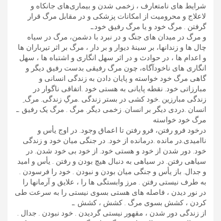
شرایط های نامتعارف ، زخمی شدن و بیماری‌های جانکاه و
لاعلاج و محرومیت از امکانات پزشکی و در مقابل مرگ قرار
گرفتن . مرگ خود و یا مرگ رفیق خود.ـ
و مرگ در میدان های جنگ و در نبرد با دشمن، مرگ در سیاه
چال ها و زندانها، بر سینۀ دیوار و بر دار ، مرگ بر اثر تیرباران ها
و اعدام ها ، در حوادث و در اثر سهل انگاری و اشتباه ها ، سهل
انگاری های ناخودآگاه، چون مرگ رفیقی بدست رفیق دیگر و
گاهی مرگ خود خواسته و پایان دادن به زندگی انسانی و
مبارزاتی خود. نقطه پایانی به هستی خود .اتفاقی ناگوار در
زندگی مبارزین .خود کشی در بستر زندگی .مرگِ زندگی. مرگ ِ
انسان .دردی دیگر بر انسان. زخمی دیگر. مرگ . مرگ یک رفیق .ـ
مرگ خود خواسته
درخود فرو رفتن، فرو رفتن تا اعماق وجود. در اوج یأس و
ناامیدی.در مانده .درمانده از خود. در جنگی میان خود و زندگی
خود. دور شدن از خود و هستی خود. از خود بی خود شدن. در
سیاهی رفتن. در سیاهی به دنبال هیچ بودن و رفتن . یأس و امید
و جدال. باز یأس و جنگی میان بودن و نبودن . خود را فرسودن .
به طرف نیستی رفتن . مرز وابستگی‌ ها را ، علایق و آرمانها را
در نور دیدن ، فاصله های هستی بسوی نیستی را به سرعت طی
کردن ، کشش بسوی مرگ . کشش ، کشش .ـ
از زندگی دور شدن ، مقهور نیستی گردیدن . خود نبودن . جدال .