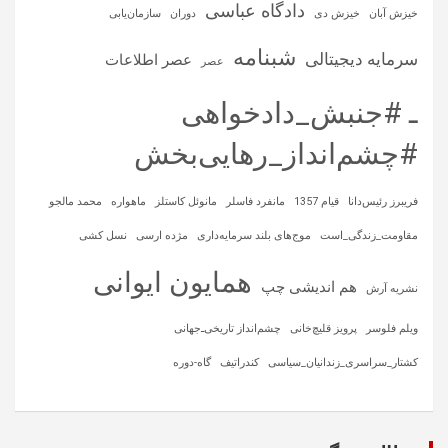
دادگاه عباسی
خیزش آبان
خیزش دی
دوران
سازمان‌یابی
شبنامه
سرمایه‌ دیجیتالی
عصر اطلاعات
عصر
ـ #جنبش_دادخواهی
#چشم‌انداز_رهایی‌بخش
فریبرز رئیس‌دانا
قیام 1357
مانفرد فاسلر
مانوئل کاستلز
ماهواره‌
محمد مالجو
مقاومت_زندگی_است
موج‌های بلند سرمایه‌داری
مژده ارسی
نسل کشی
همایون ایوانی
هم اندیشی چپ
نشریه آرش
ویلم فلوسر
پرویز قلیچ‌خانی
چشم‌انداز تاریخی‌ـ‌جهانی
کشتار_سراسری_زندانیان_سیاسی
کندراتیف
گاه-دوره