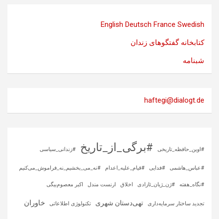
English
Deutsch
France
Swedish
کتابخانه گفتگوهای زندان
شبنامه
haftegi@dialogt.de
#برگی_از_تاریخ
#اوین_حافظه_تاریخی
#زندانی_سیاسی
#عباس_هاشمی
#فدایی
#قیام_علیه_اعدام
#نه_می_بخشیم_نه_فراموش_می‌کنیم
#نگاه_هفته
#ژن_ژیان_ئازادی
اخلاق
ارنست مندل
اکبر معصوم‌بیگی
خاوران
تهی‌دستان شهری
تجدید ساختار سرمایه‌داری
تکنولوژی اطلاعاتی