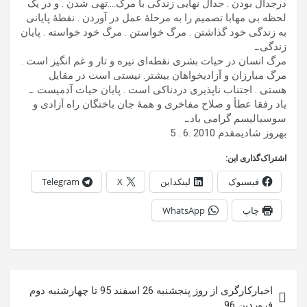
درجدال بودن . جدال نهایی زندگی با مرگ….تهی شدن . و در یک
لحظه بی مهابا تصمیم را به مرحلۀ عمل در آوردن . نقطۀ پایانی
به زندگی خود گذاشتن . مرگ خواستن . مرگ خود خواسته . پایان
زندگی.ـ
مرگ انسان در حیات بشری نقطه‌ای تیره و تار و غم انگیز است .
مرگ مبارزان و آزادیخواهان بیشتر. نیستی است در مقایل
هستی . اجتناب ناپذیری دردناکی است . پایان حیات آدمیست .ـ
یاد رفقا عطأ و صلاح مفاخری و همۀ جان باختگان راه آزادی و
سوسیالیسم گرامی باد.ـ
بهروز شادیمقدم 2010 .6 . 5
اشتراک‌گذاری این:
فیسبوک
لینکداین
X
Telegram
چاپ
WhatsApp
راهبری
اخبارکارگری از روز پنجشنبه 26 اسفند 95 تا چهارشنبه دوم
نوشته
فروردین 96