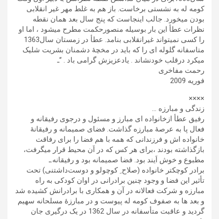
کومه له به نشستی برخاست. باز هم به غلط مهر غیر انقلابی
بودن میخورد. جالب اینجاست که پنج سال بعد همان نقطه
نظرات عطأ این بار بوسیله منصورحکمت مطرح میشود ، اما او
را کسی نمیتواند غیرانقلابی بنامد. عطأ در زمستان سال1363
متاسفانه گلوله ای را که باید در مخچۀ دشمنان بشریت شلیک
میکرد درقلب خودنشاند . یادعزیزش گرامی باد . “ـ
رحمت مفاخری
فوریه 2009
××××
زندگی و مبارزه …
رفیق عطأ ازخانواده ای مبارز و مسئول و درجوی رفیقانه و
فعال پا به عرصۀ مبارزه گذاشت. فضای صمیمانه و رفیقانۀ
خانواده اش و فرزندانی که همه با هم فضا را برای رفاقت
بازگذاشته بودند ،برای هر کس که در اَن محیط قرار میگرفت،
مطبوع و خوش اَیند بود. فضا صمیمانه بود و رفیقانه.ـ
برادر کوچکتر خانواده (صلاح ِ کوچولو و دوست‌داشتنی) تحت
تأثیر این فضا و وجود چنین برادرانی در اوان کودکی به راه
مبارزه و شرکت فعالانه در آن و همکاری با برادرانش کشیده شد
و بعد ها به صفوف کومه له پیوست و در مبارزۀ مسلحانه سهیم
گردید و عاقبت متأسفانه در سال 1362 در یک درگیری جان