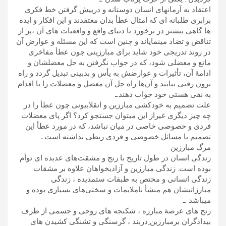
اعتقاد به آرمانهای انسان دوستانه و درپیش گرفتن خط فکری
برابری طلبانه ای که امثال عطأ بدان معتقدند و این افکار و ایده
ها گاهی بیشتر در برخورد با دنیای واقع و واقعیات های آن ،پر از
تناقض و تضاد مینمایاند و چنین است که این مسئله و عوارض آن
در روند تدریجی خود شاید برای مبارزینی چون عطأ مفاخری
مانع و معضلی شود، که در جواب نگرفتن به حل معضلشان و
ادامۀ آن، تأثیرات و عوارضش به یأس و بدبینی تبدیل گردد و راه
برون رفتی نیابند و آن‌ها راه حل آن معضل و معضلات را با اقدام
به نفی هستی خود جواب دهند.ـ
علت تصمیم به خودکشی مبارزین و انقلابیونی چون عطأ را در
چه چیز دیگری غیراز این میتوان جستجو کرد؟ اگر پای معضلات
فردی و خصوصی خاصی در میان نباشد، که در مورد عطأ این
تصمیم با مسائل خصوصی و فردی ربطی نداشته است.ـ
مرگ مبارزین
زندگی انسان در طول تاریخ با رنج و مشقت‌های عدیده ای توأم
بوده است. زندگی مبارزین و آزادیخواهان علاوه بر مشقات
زندگی انسانی و مختص به طبقات ستمدیده ، زندگی
مبارزاتیشان هم منشأ ناملایمات و سختی‌های بسیاری بوده و
میباشد .ـ
رنج های عرصۀ مبارزه ، شکنجه های روحی و جسمی از طرف
بیدادگران برمبارزین ِدربند ، گرسنگی و تشنگی کشیدن های