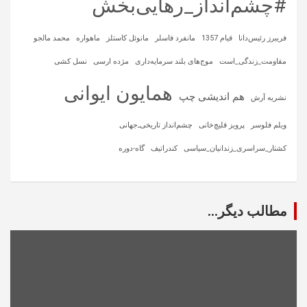
#چشم‌انداز_رهایی‌بخش
فریبرز رئیس‌دانا
قیام 1357
مانفرد فاسلر
مانوئل کاستلز
ماهواره‌
محمد مالجو
مقاومت_زندگی_است
موج‌های بلند سرمایه‌داری
مژده ارسی
نسل کشی
همایون ایوانی
هم اندیشی چپ
نشریه آرش
ویلم فلوسر
پرویز قلیچ‌خانی
چشم‌انداز تاریخی‌ـ‌جهانی
کشتار_سراسری_زندانیان_سیاسی
کندراتیف
گاه-دوره
مطالب دیگر...