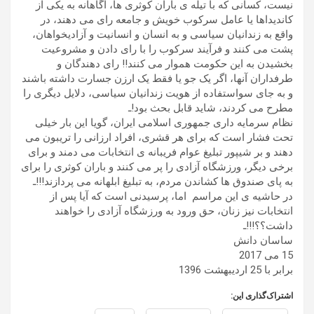
نیست، کسانی که با تیله ی باران کوثری ها، آگاهانه به یکی از
کاندیداها یا عامل سرکوب خویش و جامعه رای می دهند، در
واقع به زندانیان سیاسی و به انسان و انسانیت و آزادیخواهان،
پشت می کنند و فرآیند سرکوب را با رای دادن و مشروعیت
بخشیدن به این حکومت هموار می کنند!! رای دهندگان و
طرفداران آنها، اگر یک جو یا فقط یک ارزن جسارت داشته باشند
و به جای سواستفاده از هویت زندانیان سیاسی، دلایل دیگری را
مطرح می کردند، شاید قابل بحث بود!ـ
نظام سرمایه‌ داری جمهوری اسلامی ایران، گویا این بار خیلی
تحت فشار است که برای هر قشری، افراد ارزانی را تریبون می
دهند و بر شیپور تبلیغ عوام فریبانه ی انتخابات می دمند و برای
برخی دیگر، ورزشگاه آزادی را پر می کنند و باران کوثری را برای
به پای صندوق ها کشاندن مردم، به تبلیغ ابلهانه می پردازند!!!ـ
در حاشیه ی این مراسم اما، پرسیدنی است که آیا پس از
انتخابات نیز زنان، حق ورود به ورزشگاه آزادی را خواهند
داشت؟؟!!!ـ
ساسان دانش
15 می 2017
برابر با 25 اردیبهشت 1396
اشتراک‌گذاری این: