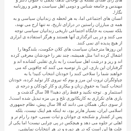
های رای صدای بشکه ی توخالی ندهد! یکمی با عنوان دکتر و
مهندس و جامعه شناس و دومی اهل سیاست و هنر و روزنامه
نگار!ـ
انسان های اجتماعی اما، به هر لحظه ی زندانیان سیاسی و به
همه ی مبارزان راستین در درازای تاریخ، نه تنها ارج می نهند،
بلکه نسبت به جایگاه اجتماعی تاریخی زندانیان سیاسی توجه
می کنند و در پی اثرگذاری آنها هستند و هرگز استفاده ی ابزاری
از هیچ پدیده ای نمی کنند.
این روزها مترجمان سیاست های کلان حکومت، بلندگوها را
اشغال کرده اند! مثل همیشه، چند نفر را خودشان معرفی کرده
اند و ریز و درشت اهل سیاست را به بازی تقلبی کشانده اند و
گرفتاران این بازی، این بار توصیه می کنند که چاقویی که می
خواهند شما را سلاخی کنند را خودتان انتخاب کنید! یا به
چپاولگران ثروت این مرز و بوم که نیروی کار تولید کرده، خودتان
انتخاب کنید! به حقوق زنان و بیکاری و کار کودکان و درجه ی
استثمار و… توجه نکنید و فقط رای دهید!! 38 سال گذشت و
بازی های تکراری به کاریکاتوری تلخ و بی مزه تبدیل شده است!ـ
از سوی دیگر، همگان می دانند که 38 سال پیش، نظام جمهوری
اسلامی ایران، بسیار هارتر بود، نه اینکه هم اینک نیست، بلکه
پس از کشتار و شکنجه ی جوانان و ثبات نسبی، خود را رام تر و
اهلی تر جلوه می دهد و هیچکس در پی چرایی نیست! اما یکی از
علت ها این است که در هر دوره و در هر انتخابات نمایشی،