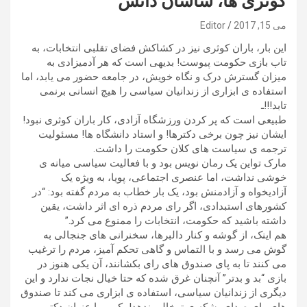
کوثری ها، ساسان دانش
می 15, 2017
Editor
این بار، باران کوثری نیز در کشاکش فضای تقلبی انتخابات، به
تاب بازی حکومت پیوست! بدیهی است که هر آدمیزادی به
میزان گسترش درک و نگاه خویش، در جامعه حضور می یابد، اما
استفاده ی ابزاری از زندانیان سیاسی را هیچ انسانی برنمی
تابد!!!ـ
طبیعی است که پر کردن ورزشگاه آزادی، کار باران کوثری نبود!
ایشان نیز چون برخی دکترها! و استاد دانشگاه ها! مسئولیت
ترجمه ی سیاست های کلان حکومت را داشت.
مارک تواین یک رمان نویس بود و با فعالیت سیاسی میانه ی
خوشی نداشت، اما عنصری اجتماعی، پویا، به ویژه یک
آزادیخواه و آزادمنش بود، یک بار خطاب به مردم گفته بود: “در
کشورهای استبدادی، اگر رای مردم ذره ای اثر داشت، یقین
داشته باشید که حکومت، انتخابات را ممنوع می کرد.”
هم اینک، از گوشه و کنار دالبرها، سخنرانی های جنجالی به
گوش می رسد و با التماس و گاهی تحکم آمیز، مردم را ترغیب
می کنند تا به پای صندوق های رای بکشانند، آن یکی هنوز در
بازی “بد و بدتر” آنچنان غرق شده که حتا خیال نجات ندارد و این
دیگری از زندانیان سیاسی، استفاده ی ابزاری می کند تا صندوق