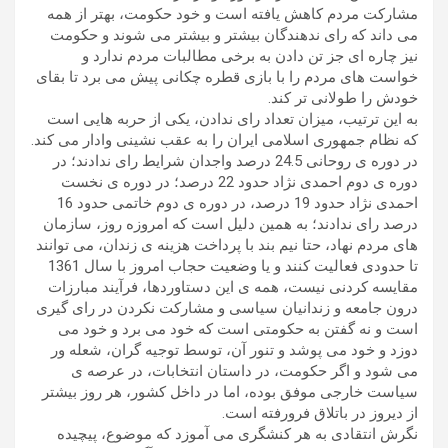
مشارکت مردم کاهش یافته است و خود حکومت، بهتر از همه
می داند که رای ندهندگان بیشتر و بیشتر می شوند و حکومت
نیز چاره ای جز تن دادن به برخی مطالبات مردم ندارد و
خواست های مردم را با بازی قطره چکانی پیش می برد تا بقای
خودش را طولانی تر کند.
به این ترتیب، میزان تعداد رای ندادن، یکی از حربه هایی است
که نظام جمهوری اسلامی ایران را به عقب نشینی وادار می کند.
در دوره ی روحانی 24.5 درصد واجدان شرایط رای ندادند؛ در
دوره ی دوم احمدی نژاد حدود 22 درصد؛ در دوره ی نخست
احمدی نژاد حدود 19 درصد، در دوره ی دوم خاتمی حدود 16
درصد رای ندادند؛ به همین دلیل است که امروزه روز، سازمان
های مردم نهاد، حتا نیم بند با پرداخت هزینه ی زندان، می توانند
تا حدودی فعالیت کنند و یا وضعیت حجاب امروز با سال 1361
مقایسه کردنی نیست، همه ی این دستاوردها، فرآیند مبارزات
درون جامعه و زندانیان سیاسی و مشارکت نکردن در رای گیری
است و نه گفتن به حکومتی است که خود می برد و خود می
دوزد و خود می پوشد و تنور آن، توسط توجیه گران، شعله ور
می شود و اگر حکومت، در داستان انتخابات، در عرصه ی
سیاست خارجی موفق بوده، اما در داخل کشور، هر روز بیشتر
از دیروز در باتلاق فرورفته است.
نگرش انتقادی به هر کنشگری می آموزد که موضوع، پیچیده