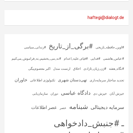
haftegi@dialogt.de
#برگی_از_تاریخ
#اوین_حافظه_تاریخی
#زندانی_سیاسی
#عباس_هاشمی
#فدایی
#قیام_علیه_اعدام
#نه_می_بخشیم_نه_فراموش_می‌کنیم
#نگاه_هفته
#ژن_ژیان_ئازادی
اخلاق
ارنست مندل
اکبر معصوم‌بیگی
خاوران
تهی‌دستان شهری
تجدید ساختار سرمایه‌داری
تکنولوژی اطلاعاتی
دادگاه عباسی
خیزش آبان
خیزش دی
دوران
سازمان‌یابی
شبنامه
سرمایه‌ دیجیتالی
عصر اطلاعات
عصر
ـ #جنبش_دادخواهی