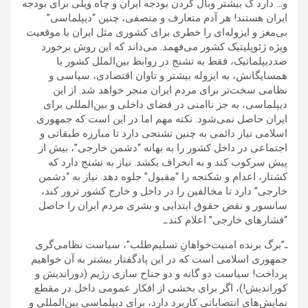
و… دارد ک بیشتر وبال گردن بودجه ایران و چاه ویلی برای بودجه
ایران هستند! هر آدم متعارف و منصفی، چنین “دیپلماسی”
بی‌مغز و ایزوله‌ای را خطری برای کشوری مثل ایران با موقعیت
ویژه ژئوپلیتیک کشور می‌فهمد. می‌داند که این روش برخورد
ضددیپلماتیک، فقط به تشنج در روابط بین‌الملل کشور با
همسایگانش، به ایزوله بیشتر و تاوان اقتصادی، سیاسی و
نظامی سخت‌تر برای مردم ایران منجر خواهد شد. از این
دیپلماسی، به جز ناامنی در فضای داخلی و بین‌المللی برای
ایران حاصل نمی‌شود. نکته مهم اما در این است که جمهوری
اسلامی نیاز دائمی به چنین تشنجی دارد تا مبارزه طبقاتی و
اجتماعی در داخل کشور را به بهانه “دشمن خارجی”، بیش از
پیش سرکوب کند و به انحراف بکشد. نیاز به تشنج دارد که
کشتار، اعدام و شکنجه را “مقبول” جلوه دهد. نیاز به “دشمن
خارجی” دارد تا مخالفین را در داخل و خارج کشور ترور کند،
سانسور و نقض حقوق ابتدایی و بشری مردم ایران را حاصل
“فشارهای خارجی” اعلام کند.ـ
ـ”برگ برنده امنیت‌خواهانِ تسلیم‌طلب”، سیاست نظامی‌گری
جمهوری اسلامی است که در این پادگفتار بیشتر به آن خواهیم
پرداخت! سیاست دو گانه و دو جناح سازی رژیم (دوراندیش و
کوراندیش!)، اگر برای بخشی از افکار عمومی داخل در مقطع
نمایش‌های انتصاباتی کاربرد دارد، برای دیپلماسی بین‌المللی و