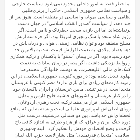
اما خطر فقط به امور داخلی محدود نمی‌شود. سیاست خارجی
و سیاست نظامی جمهوری اسلامی، حاکی از برتری‌طلبی
نظامی و سیاسی بی‌پایه و اساسی در منطقه است. هنوز پس از
چند دهه، از سیاست “صدور انقلاب اسلامی” در جهان دست
برنداشته‌اند. اما این بازی، سخت خطرناک و ناامن است. اگر
رژیم شاه متحد یا سگ زنجیری امریکا بود، اگر جزء سه ارتش
مسلح منطقه بود و توان نظامی زمینی، هوایی و دریایی‌اش در
دهه هفتاد میلادی، به نعمت افزایش قیمت نفت به بالاترین حد
خود رسیده بود، اگر در پیمان “سنتو” با پاکستان و ترکیه همکاری
و روابط نزدیکی داشت، اگر مصر در زمان سادات به نعمت
کمک‌های مالی اعلیحضرت، به دوست خانوادگی محمدرضا
پهلوی تبدیل شده بود؛ در دوره کنونی، جمهوری اسلامی، در این
زمینه کارت‌های زیادی برای بازی ندارد! مصر کنونی با عربستان
متحد است. در هر تنشی مابین عربستان و ایران، پاکستان خود
را در کنار عربستان و کشورهای حاشیه خلیج فارس و مقابل
جمهوری اسلامی قرار می‌دهد. ترکیه، تحت رهبری اردوغان،
رویای اصلی‌اش امپراتوری عثمانی است و بسته به این که منافع
لحظه‌ای‌اش چه باشد، بین دو صندلی می‌نشیند. درست مثل
دوره جنگ ایران و عراق، که از هردو طرف به اندازه کافی باج
گرفت و وضع اقتصادی خودش را تحکیم کرد. البته جمهوری
اسلامی، “متحدان قدرتمندی” مثل بشارالاسد، حزب الله لبنان