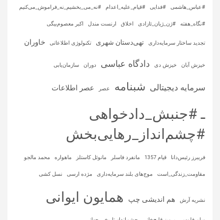
#عباس_هاشمی
#فدایی
#قیام_علیه_اعدام
#نه_می_بخشیم_نه_فراموش_می‌کنیم
#نگاه_هفته
#ژن_ژیان_ئازادی
اخلاق
ارنست مندل
اکبر معصوم‌بیگی
خاوران
تهی‌دستان شهری
تجدید ساختار سرمایه‌داری
تکنولوژی اطلاعاتی
دادگاه عباسی
خیزش آبان
خیزش دی
دوران
سازمان‌یابی
شبنامه
سرمایه‌ دیجیتالی
عصر اطلاعات
عصر
ـ #جنبش_دادخواهی
#چشم‌انداز_رهایی‌بخش
فریبرز رئیس‌دانا
قیام 1357
مانفرد فاسلر
مانوئل کاستلز
ماهواره‌
محمد مالجو
مقاومت_زندگی_است
موج‌های بلند سرمایه‌داری
مژده ارسی
نسل کشی
همایون ایوانی
هم اندیشی چپ
نشریه آرش
ویلم فلوسر
پرویز قلیچ‌خانی
چشم‌انداز تاریخی‌ـ‌جهانی