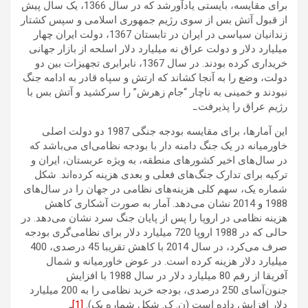
برای مقایسه، بایستی یادآورشد که در سال 1366، یک سال پیش
از قبول آتش بس از سوی رژیم جمهوری اسلامی و سپس کشتار
زندانیان سیاسی در ایران در تابستان 1367، دولت ایران چهار
میلیارد دلار و دولت عراق نه میلیارد دلار اسلحه از بازار جهانی
خریداری کرده بودند. در سال 1367، نابرابری تجهیزات بین دو
دولت، وضع را به آنجا کشاند که ارتش و سپاه قادر به ادامه جنگ
نبودند و خمینی به ناچار “جام زهرش” را سرکشید و آتش بس با
رژیم عراق را پذیرفت.ـ
این آمارها، برای مقایسه بودجه جنگی 1987 دو دولت اصلی
خاورمیانه در یک جنگ دامنه دار با بودجه نظامی‌ای می‌باشد که
در سال‌های اخیر کشورهای منطقه، به ویژه عربستان، ایران و
ترکیه برای تدارک جنگ‌های فعلی و بعدی هزینه کرده‌اند. شکل
شماره یک، سهم کلی هزینه‌های نظامی در جهان را در سال‌های
1988 و 2014 نشان می‌دهد. آمار به صورت آشکاری کاهش
هزینه نظامی در اروپا را پس از پایان جنگ سرد نشان می‌دهد. در
حالی که در 1988 اروپا 720 میلیارد دلار برای نظامی‌گری بودجه
صرف می‌کرد، در سال 2014 با کاهش تقریبا 45 درصدی، 400
میلیارد دلار هزینه کرده است. در عوض خاورمیانه و شمال
آفریقا از رقم 80 میلیارد دلار در سال 1988 با افزایش
جنون‌آسای 250 درصدی، بودجه خرید نظامی را به 200 میلیارد
دلار افزایش داده است (ن. ک. شکل شماره یک).
[1]
ـ