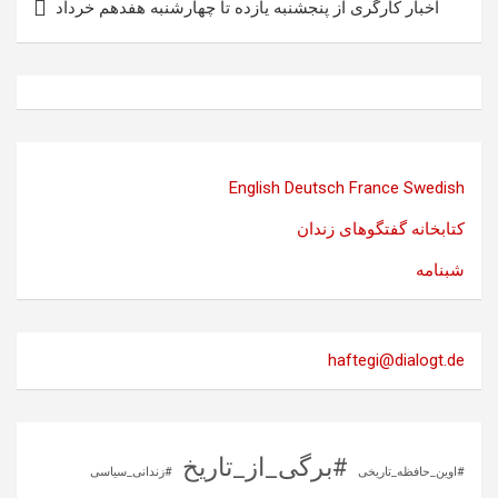
اخبار کارگری از پنجشنبه یازده تا چهارشنبه هفدهم خرداد
English
Deutsch
France
Swedish
کتابخانه گفتگوهای زندان
شبنامه
haftegi@dialogt.de
#برگی_از_تاریخ
#اوین_حافظه_تاریخی
#زندانی_سیاسی