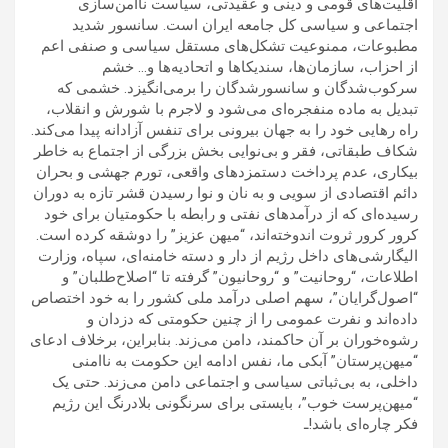
اقلیت‌های قومی و دینی و عقیدتی، سیاست ناامن‌سازی
اجتماعی و سیاسی کل جامعه ایران است. سانسور شدید
مطبوعات، ممنوعیت تشکل‌های مستقل سیاسی و صنفی اعم
از احزاب، سازمان‌ها، سندیکاها و اتحادیه‌ها و… خشم
سرکوب‌شدگان و سانسورشدگان را برمی‌انگیزد. خشمی که
تبدیل به ماده منفجره‌ای می‌شود و لاجرم با شورش و انقلاب،
راه رهایی خود را به جهان بیرونی برای تنفس آزادانه پیدا می‌کند.
شکاف طبقاتی، فقر و بی‌نوایی بخش بزرگی از اجتماع به خاطر
بیکاری، عدم پرداخت دستمزدهای واقعی، تورم جهشی و بحران
دائم اقتصادی از سویی و به نان و نوا رسیدن قشر تازه به دوران
رسیده‌ای که از درآمدهای نفتی و رابطه با حکومتیان برای خود
کرور کرور ثروت اندوخته‌اند، “میهن عزیز” را دوشقه کرده است.
الیگارشی‌های داخل رژیم از دار و دسته خامنه‌ای، سپاه، وزارت
اطلاعات، “روحانیت” و “روحانیون” گرفته تا “اصلاح‌طلبان” و
“اصول‌گرایان”، سهم اصلی درآمد ملی کشور را به خود اختصاص
داده‌اند و نفرت عمومی را از چنین حکومتی که دزدان و
رشوه‌خوران بر آن حاکمند، دامن می‌زند. بنابراین، برخلاف ادعای
“میهن‌پرستان” آبکی ما، نفس ادامه این حکومت به ناامنی
داخلی، به بی‌ثباتی سیاسی و اجتماعی دامن می‌زند. حتی یک
“میهن‌پرست خوب”، بایستی برای سرنگونی بلادرنگ این رژیم
فکر چاره‌‌ای باشد!ـ