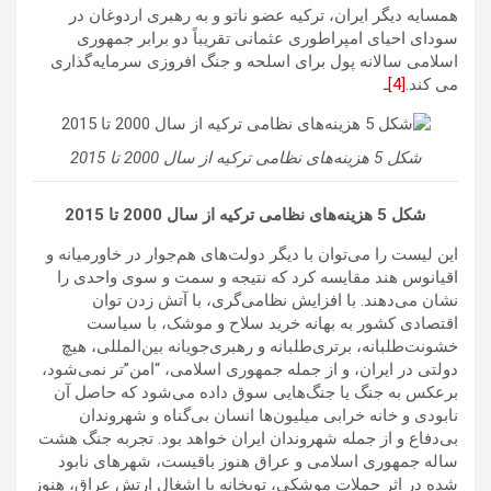
همسایه دیگر ایران، ترکیه عضو ناتو و به رهبری اردوغان در
سودای احیای امپراطوری عثمانی تقریباً دو برابر جمهوری
اسلامی سالانه پول برای اسلحه و جنگ افروزی سرمایه‌گذاری
می کند.
[4]
ـ
شکل 5 هزینه‌های نظامی ترکیه از سال 2000 تا 2015
شکل 5 هزینه‌های نظامی ترکیه از سال 2000 تا 2015
این لیست را می‌توان با دیگر دولت‌های هم‌جوار در خاورمیانه و
اقیانوس هند مقایسه کرد که نتیجه و سمت و سوی واحدی را
نشان می‌دهند. با افزایش نظامی‌گری، با آتش زدن توان
اقتصادی کشور به بهانه خرید سلاح و موشک، با سیاست
خشونت‌طلبانه، برتری‌طلبانه و رهبری‌جویانه بین‌المللی، هیچ
دولتی در ایران، و از جمله جمهوری اسلامی، “امن”تر نمی‌شود،
برعکس به جنگ یا جنگ‌هایی سوق داده می‌شود که حاصل آن
نابودی و خانه خرابی میلیون‌ها انسان بی‌گناه و شهروندان
بی‌دفاع و از جمله شهروندان ایران خواهد بود. تجربه جنگ هشت
ساله جمهوری اسلامی و عراق هنوز باقیست، شهرهای نابود
شده در اثر حملات موشکی، توپخانه یا اشغال ارتش عراق، هنوز