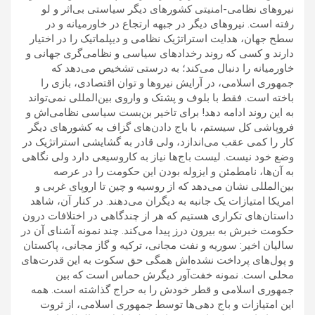
نیروهای نظامی-امنیتی کشورهای دیگر سیاستی بی‌اثر و لو
رفته است. نیروهای دیگر در جبهه ارتجاع در خاورمیانه و در
سطح جهان، هدایت استراتژیک نظامی و دیپلماتیک را در اختیار
دارند و کسی که روند رخدادهای سیاسی و نظامی‌گری جهانی و
خاورمیانه را دنبال می‌کند؛ به درستی تشخیص می‌دهد که
جمهوری اسلامی، در آرایش نیروها و توان اقتصادی، بازی را
باخته است. فقط با بلوف و پشتک و واروی بین‌المللی نمی‌تواند
به این روند ادامه دهد! برای تاخیر بن‌بست سیاسی نظامی‌اش و
فروپاشی کل سیستم، با باج دادن‌های گزاف به کشورهای دیگر
کار را کمی عقب می‌اندازد، ولی قادر به گشایشی استراتژیک در
وضع خود نیست. لیست باج‌ها نیاز به کاروسیعی دارد ولی نگاهی
به آن‌ها، نامطمئن و ایزوله بودن این حکومت را در عرصه
بین‌المللی نشان می‌دهد که از روسیه و چین تا اروپای غربی و
امریکا امتیازات یک جانبه به دیگران می‌دهند. در کنار آن، شاهد
داستان‌های تکراری هستیم که هر از چندگاهی در اختلافات درون
حکومت خبرش به بیرون درز پیدا می‌کند. چند نمونه آشنای آن در
سالیان اخیر: سوریه و نفت مجانی، ترکیه و گاز مجانی، پاکستان
و پول‌های پرداخت نشده‌اش همگی حق سکوت به این قدرت‌های
محلی است. نمونه خفت‌آور دیگرش حماس است که بین
جمهوری اسلامی و قطر خودش را به حراج گذاشته است. همه
این امتیازات و باج دهی‌ها توسط جمهوری اسلامی، از ثروت