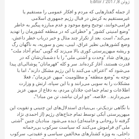
ژوئن 8, 2017
Editor
از جمله گفتارهایی که مردم و افکار عمومی را مستقیم یا
غیرمستقیم به کرنش در قبال رژیم جمهوری اسلامی
فرامی‌خوانند، توجیح وضع موجود و عدم مبارزه پیگیر به خاطر
“وضع امنیتی کشور” و “خطراتی که در منطقه کشورمان را تهدید
می‌کند”، است. بعد از تکرار چند مثال و خبر درباب خطر داعش،
وضع کشورهایی نظیر عراق، لیبی، یمن و سوریه، به ناگهان رگ
و ریشه میهن‌پرستی کوری بالا می‌زند که گویی “تمام آحاد ملت”
روزهای شاد “وحدت و آشتی ملی” را با دشمنان‌شان که در
قدرت هستند، آغاز کرده‌اند. سر و کله “قهرمانان” پوشالی‌ای پیدا
می‌شود که “اعتراف می‌کنند با این رژیم مشکل دارند”، اما با
توجه به “وضع منطقه” و مظلومیت “میهن عزیزمان”، فعلا
مشکلات را به سویی می‌رانند و با این سپاه، ارتش و وزارت
اطلاعات و تمام جماعتِ جلادانِ مردم، به دفاع از میهن عزیز
می‌پردازند… خلاصه، “چو ایران نباشد، تن من مباد!”ـ
با نگاهی نزدیک‌تر، بی‌بنیادی استدلال‌های این چنینی و تقویت این
میهن‌پرستی آبکی توسط تمام جناح‌های رژیم (از احمدی نژاد
گرفته تا روحانی و خامنه‌ای) دیده می‌شود. منادیان چنین “آشتی
ملی”ای فراموش می‌کنند که سیاست سرکوب بی‌رحمانه
داخلی، به ویژه کشتارهای مخالفین سیاسی و عقیدتی، سرکوب