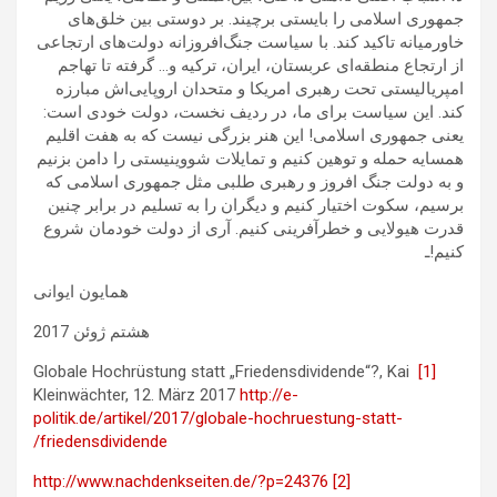
جمهوری اسلامی را بایستی برچیند. بر دوستی بین خلق‌های
خاورمیانه تاکید کند. با سیاست جنگ‌افروزانه دولت‌های ارتجاعی
از ارتجاع منطقه‌ای عربستان، ایران، ترکیه و… گرفته تا تهاجم
امپریالیستی تحت رهبری امریکا و متحدان اروپایی‌اش مبارزه
کند. این سیاست برای ما، در ردیف نخست، دولت خودی است:
یعنی جمهوری اسلامی! این هنر بزرگی نیست که به هفت اقلیم
همسایه حمله و توهین کنیم و تمایلات شووینیستی را دامن بزنیم
و به دولت جنگ افروز و رهبری طلبی مثل جمهوری اسلامی که
برسیم، سکوت اختیار کنیم و دیگران را به تسلیم در برابر چنین
قدرت هیولایی و خطرآفرینی کنیم. آری از دولت خودمان شروع
کنیم!ـ
همایون ایوانی
هشتم ژوئن 2017
Globale Hochrüstung statt „Friedensdividende“?, Kai
[1]
Kleinwächter, 12. März 2017
http://e-
politik.de/artikel/2017/globale-hochruestung-statt-
friedensdividende/
http://www.nachdenkseiten.de/?p=24376
[2]