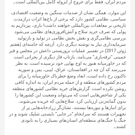
مردم ایران، فقط برای خروج از ایزوله کامل بین‌المللی است.ـ
این موارد، همگی نشان از صدمات سنگین به وضعیت اقتصادی،
سیاسی، نظامی کشور دارد که برخی از باج‌ها اثرات درازمدت
تاریخی بر معاهدات بین‌المللی خواهند داشت! باری، بپردازیم به
پولی که صرف خرید سلاح و آتش‌افروزی‌های نظامی می‌شود.
بررسی نظامی‌گری و نقش بخش نظامی در تولید و بازتولید
سرمایه‌داری نیاز به نوشته دیگری دارد. آن‌چه که خامنه‌ای (هفتم
ژوئن 2017) در تفسیر عملیات تروریستی داعش در مجلس و قبر
خمینی “ترقه‌بازی” می‌نامد، بازتاب فاز دیگری از بحرانی است
که در خاورمیانه هنوز به اوج نهایی خود نرسیده است. به نظر
می‌رسد که آن چه در افغانستان، عراق، لیبی، یمن و سوریه
تاکنون رخ داده است، ابعاد وضع خطرناک خاورمیانه را برای
مردم کشورهای منطقه و از جمله مردم ایران، به اندازه کافی
روشن نکرده است. گزارش‌های خرید نظامی کشورهای منطقه
یکی از شاخص‌هایی است که می‌تواند وضعیت این کشورها را
بدون گمانه‌زنی ارزیابی کرد. سلاح‌هایی که خریده می‌شوند،
برای انبارها و موزه‌ها نیستند، نشان‌گر زرادخانه‌هایی پر از
تجهیزات هستند که سرانجام “در جایی” بایستی شلیک شوند و در
جنگ یا جنگ‌های منطقه‌ای انسان‌های بسیاری را به نابودی
کشند.ـ