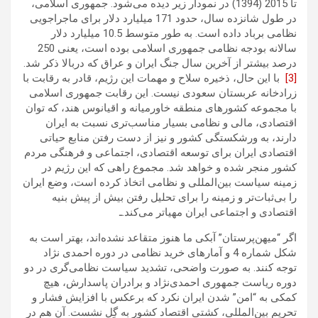
تا 2015 (1394) در نمودار زیر دیده می‌شود. جمهوری اسلامی،
در طول شانزده سال، حدود 171 میلیارد دلار برای ماجراجویی
نظامی برباد داده است. به طور متوسط 10.5 میلیارد دلار
سالانه بودجه نظامی جمهوری اسلامی بوده است، یعنی 250
درصد بیشتر از آخرین سال جنگ ایران و عراق که دربالا ذکر شد.
[3]
با این حال، ذخیره سلاح و مهمات این رژیم، قادر به رقابت با
زرادخانه عربستان سعودی نیست. این رقابت جمهوری اسلامی
با مجموعه کشورهای منطقه خاورمیانه و اقیانوس هند، که توان
اقتصادی، مالی و نظامی بسیار مناسب‌تری نسبت به ایران
دارند، به ورشکستگی کشور و نیز از دست رفتن منابع حیاتی
اقتصادی ایران برای توسعه اقتصادی، اجتماعی و فرهنگی مردم
کشور منجر شده و خواهد شد. مجموع راهی که این رژیم در
زمینه سیاست بین‌المللی و نظامی اتخاذ کرده است، وضع ایران
را بی‌ثبات‌تر و زمینه را برای تحلیل رفتن بیش از پیش بنیه
اقتصادی و اجتماعی ایران مهیاتر می‌کند.ـ
اگر “میهن‌پرستان” آبکی ما هنوز متقاعد نشده‌اند، بهتر است به
شکل شماره 4 و آمارهای خرید نظامی در دوره احمدی نژاد
توجه کنند. به صورت واضحی، تشدید سیاست نظامی‌گری در دو
دوره ریاست جمهوری احمدی‌نژاد و برادران پاسدارش، هیچ
کمکی به “امن” شدن ایران نکرد که برعکس با افزایش فشار و
تحریم بین‌المللی، کشتی اقتصاد کشور به گِل نشست. آن هم در