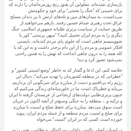
بازسازی نشده‌اند. معلولین آن هنوز رنج روزمره‌اشان را دارند که
برای خمینی که “جنگ را نعمتی” برای خود و حکومتش
می‌دانست، به میدان‌های مین و تله‌های ارتش تا بن دندان مسلح
عراق تحت رهبری صدام حسین رفتند. بازهم می‌خواهید از
طریق حمایت از سیاست برتری طلبانه جمهوری اسلامی، جنگ
دیگری را به مردم ایران تحمیل کنید؟ “میهن پرستی” کور یا
شووینیسم چاهی است که جلوی پای مردم کنده‌اند، بایستی
افکار عمومی و مردم را از این دام برحذر داشت و نه این که با
کله همه را به درون چاهی انداخت که تهش را به همین راحتی
نمی‌شود تصور کرد و دید!
خلاصه کنم، این ادعا و گفتار که به خاطر “وضع امنیتی کشور” و
“خطراتی که در منطقه کشورمان را تهدید می‌کند”، دنبال این
رژیم راه بی‌افتیم و دست از مبارزه برای سرنگونی آن برداریم،
بی‌پایه و خطرناک است. ما در خاورمیانه‌ای زندگی می‌کنیم که
جنون برتری‌طلبی دولت‌های ارتجاعی از عربستان گرفته تا ایران
و ترکیه و…، منطقه را به جنگی وسیع‌تر از آنچه اکنون در جریان
است سوق می‌دهد. مبارزه برای حفظ صلح و امنیت با مبارزه
برای صلح و امنیت مردم منطقه و از جمله مردم ایران، پیوند
خورده است. کسی که در ایران “امنیت” می‌خواه
د، اسباب اصلی ناامنی داخلی، بین‌المللی و نظامی، یعنی رژیم