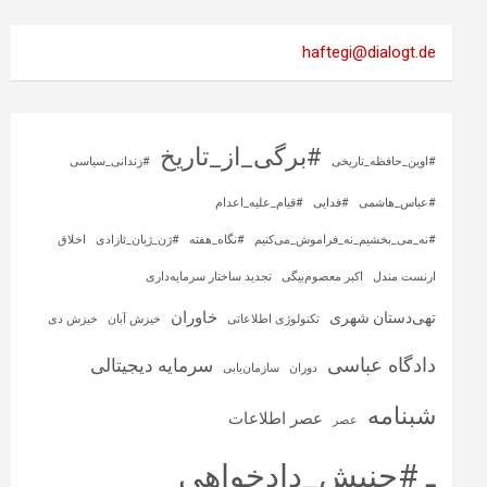
haftegi@dialogt.de
#برگی_از_تاریخ
#اوین_حافظه_تاریخی
#زندانی_سیاسی
#عباس_هاشمی
#فدایی
#قیام_علیه_اعدام
#نه_می_بخشیم_نه_فراموش_می‌کنیم
#نگاه_هفته
#ژن_ژیان_ئازادی
اخلاق
ارنست مندل
اکبر معصوم‌بیگی
تجدید ساختار سرمایه‌داری
خاوران
تهی‌دستان شهری
تکنولوژی اطلاعاتی
خیزش آبان
خیزش دی
دادگاه عباسی
سرمایه‌ دیجیتالی
دوران
سازمان‌یابی
شبنامه
عصر اطلاعات
عصر
ـ #جنبش_دادخواهی