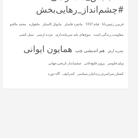
#چشم‌انداز_رهایی‌بخش
فریبرز رئیس‌دانا
قیام 1357
مانفرد فاسلر
مانوئل کاستلز
ماهواره‌
محمد مالجو
مقاومت_زندگی_است
موج‌های بلند سرمایه‌داری
مژده ارسی
نسل کشی
همایون ایوانی
هم اندیشی چپ
نشریه آرش
ویلم فلوسر
پرویز قلیچ‌خانی
چشم‌انداز تاریخی‌ـ‌جهانی
کشتار_سراسری_زندانیان_سیاسی
کندراتیف
گاه-دوره