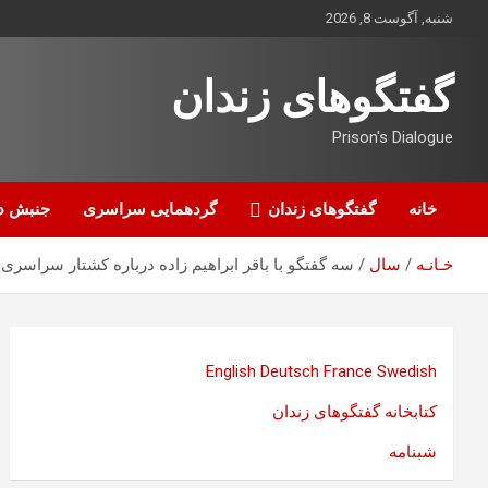
ه
شنبه, آگوست 8, 2026
حتوا
روید
گفتگوهای زندان
Prison's Dialogue
خانه
گفتگوهای زندان
گردهمایی سراسری
جنبش د
خـانـه
سال
سه گفتگو با باقر ابراهیم زاده درباره کشتار سراسر
English
Deutsch
France
Swedish
کتابخانه گفتگوهای زندان
شبنامه