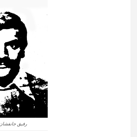
رفیق جانفشان