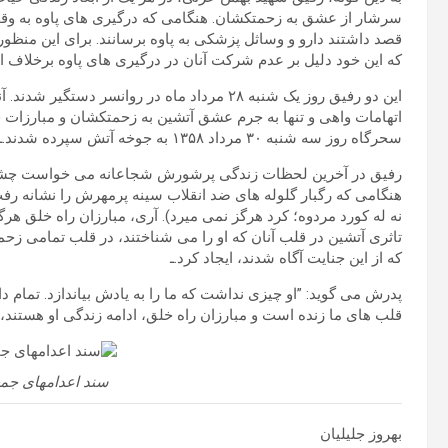
سرشار از عشق به زحمتکشان. هنگامی که درگیری های پاوه به وقوع
که این خود دلیل بر عدم شرکت آنان در درگیری های پاوه برخلاف 
این دو رفیق روز یک شنبه ۲۸ مرداد ماه در روانسر 
اتهامات واهی و تنها به جرم عشق آتشین به زحمتکشان و مبارزات قهر
سحرگاه روز سه شنبه ۳۰ مرداد ۱۳۵۸ به جوخه آتش سپرده شدند.ـ
رفیق در آخرین لحظات زندگی پرشورش شجاعانه می خواست چشمانش 
هنگامی که رگبار گلوله های ضد انقلاب سینه پرمهرش را نشانه رفت
نه له کورد مردوه؛ کرد هرگز نمی میرد). آری، مبارزان راه خلق 
تاثری آتشین در قلب آنان که او را می شناختند، در قلب تمامی زحم
که از این جنایت آگاه شدند، ایجاد کرد.ـ
پدرش می گوید: ”او چیزی نداشت که ما را به یادش بیاندازد. تمام 
قلب های ما زنده است و مبارزان راه خلق، ادامه زندگی او هستند، ز
سند اعدامهای جمع
بهروز جلیلیان