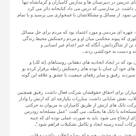
 تدریس در دبیرستان ها و مدارس کامیاران و کرمانشاه تنها
 داشت. در مدارسی که درس می داد کتابخانه دائر می کرد.
نمود. از مسائل و مشکلاتشان با غمخواری می پرسید و با تمام
هره ای مردمی و مورد اعتماد بود که مردم برای حل مسائل
طوری که پیوند محکمی میان او و مردم زحمتکش محیط زندگی
تن از شاگردانش، آنگاه که خبر اعدام غیر انسانی و
دند و دست به خودکشی زدند.ـ
 بود که در ایجاد اتحادیه های دهقانی روستاهای (ئه لک) و
ای خود آن چنان با توده های زحمتکش رابطه برقرار کرده بو
” سپردند. رفیق و سایر رفقای جمعیت با عشق و علاقه این گونه
کامیاران برای احقاق حقوقشان شرکت فعال داشت. رفیق همچنین
اب، نقش شایانی داشت. مبارزات یکپارچه ای که ارتش را وادار
حرکت تانک های ارتش از طریق کامیاران به مریوان به حرکتی
م مسلحانه با تانک ها بجنگند، می گفت: ”عمل مسلحانه زودرس
برای ارتجاع می شود. باید به صورت عملی توده ای که جنبه
کات آینده زمینه ایجاد و تکامل تشکیلات فراهم شود.”ـ
ات بخش پر خروشش، چهره ای پویا و انقلابی داشت و قلبی