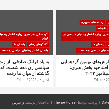
ی
رسانه های تصویری
شبنامه
ری درباره کشتار زندانیان سیاسی در
گردهمایی سراسری درباره کشتار زندانی
ایران
ن
یادمان ها
گفتگوهای زندان
یادمان ها
زندانیان سیاسی دهه شصت
یادمان کشتار زندانیان سیاسی دهه شص
زارش‌های نهمین گردهمایی
به یاد فرانک صادقی، از زندا
فتتاحیه بخش هنری،
سیاسی زن دهه شصت که 
گذشته از میان ما رفت
Editor
اکتبر 14, 2023
Editor
Date
پوسته توسط:
Theme Horse
با افتخار توسط:
وردپرس