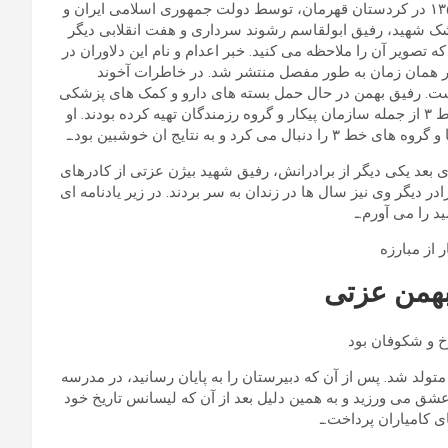
رفیق بهمن عزتی از شهدای کشتار انقلابیون در مرداد و شهریور ۱۳۵۸ در کردستان قهرمان، توسط دولت جمهوری اسلامی ایران و
 شهید، رفیق ابولقاسم رشوند سرداری و هفت انقلابی دیگر
 مرداد ماه تیرباران شدند، که تصویر آن را ملاحظه می کنید. خبر اعدام و نام این دلاوران در
 همان زمان به طور مفصل منتشر شد. در خاطرات آخوند
ه است. رفیق بهمن در حال حمل بسته های دارو و کمک های پزشکی
به کردستان بود که رفقای هم فکر او در سازمان های موسوم به خط ۳ از جمله سازمان پیکار و گروه رزمندگان تهیه کرده بودند. او
 به نتایج ان خوشبین بود.ـ
ی بعد یکی دیگر از برادرانش، رفیق شهید بیژن عزتی از کادرهای
دستگیر و اعدام شد. دو برادر دیگر وی نیز سال ها در زندان به سر بردند. در زیر یادنامه ای
از مبارزه
بهمن عزتی
و شکوفان بود
له علافخانه کرمانشاه متولد شد. پس از آن که دبیرستان را به پایان رسانید، در مدرسه
شق می ورزید و به همین دلیل بعد از آن که لیسانس تاریخ خود