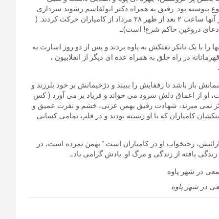
 پیوسته بود. رفیق به همراه دکتر ابولقاسم رشوند سرداری
قصد داشتند دارو و وساثل پزشکی به پاوه برسانند. برای این منظور آنها ساعت ۲ بعد از ظهر ۲۸ مرداد از کامیاران حرکت کردند. (
ادعای دروغین حاکم شرع! است).ـ
دستگیر شدند. آنها را با یک تانکر نفتکش به پاوه بردند و پس از دو روز اسارت به
مانانه در راه خلق به همراه عده ای دیگر از انقلابیون ،
باز باشد تا رفقایش را ببیند و دژخیمانش بر خود بلرزند و
، او از اعماق دلش سرود می خواند و فریاد بر می آورد ( کس
هرگز نمی میرند، شهادت رفیق بهمن عزتی، خشم و نفرت عمیق و
تکشان کامیاران که با او زیسته بودند و در قلب تمامی کسانی
دارائیش، رختخواب او در کامیاران است.” بهمن نمرده است، در
ندگی یافته از زندگی و مرگ او. یادش گرامی باد.ـ
ی در شهر پاوه