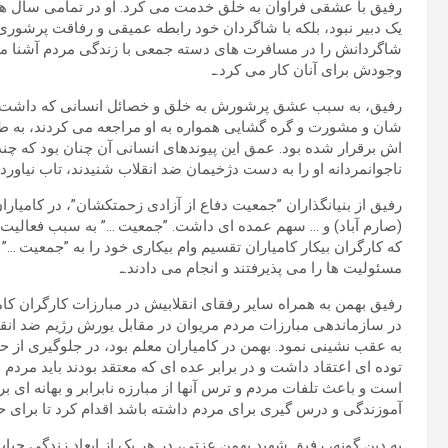
رفیق با عشقی فراوان به خلق خدمت می کرد. او در تمامی سال های
یک دبیر نبود، بلکه با شاگردان خود رابطه عمیقی و رفاقت پرشوری
شاگردانش را در مسافرت های دسته جمعی با زندگی مردم آشنا می 
وجودش برای آنان کار می کرد.ـ
رفیق، به سبب عشق پرشورش به خلق و خصائل انسانی که داشت، چ
شان و مشورت و گره گشایی همواره به او مراجعه می کردند، به 
اش برقرار شده بود. عمق این پیوندهای انسانی آن چنان بود که چند 
ناجوانمردانه او را به دست دژخیمان ضد انقلاب شنیدند، تاب نیاور
رفیق از بنیانگذاران ”جمعیت دفاع از آزادی زحمتکشان”، در کامیاران
(صارم آباد) و … سهم عمده ای داشت. ”جمعیت …” به سبب فعالیت ه
که کارگران بیکار کامیاران تقسیم وام بیکاری خود را به ”جمعیت …
مسئولیت ها را می پذیرفتند و انجام می دادند.ـ
رفیق بهمن به همراه سایر رفقای انقلابیش در مبارزات کارگران 
در سازماندهی مبارزات مردم مریوان در مقابل یورش رژیم ضد انقل
به عقب نشینی نمود. بهمن در کامیاران معلم بود، در جلوگیری از 
توده ای اعتقاد داشت و در برابر عده ای که معتقد بودند باید مرد
است و باعث تلفات مردم و ترس آنها از مبارزه نابرابر و بهانه ای 
آموزندگی و درس گیری برای مردم داشته باشد اقدام کرد تا برای حر
به دین گونه، رفیق شهید بهمن عزتی، در هر یک از ابعاد زندگی حی