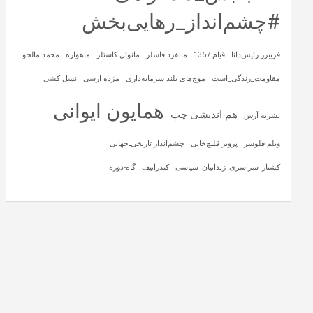
#چشم‌انداز_رهایی‌بخش
فریبرز رئیس‌دانا
قیام 1357
مانفرد فاسلر
مانوئل کاستلز
ماهواره‌
محمد مالجو
مقاومت_زندگی_است
موج‌های بلند سرمایه‌داری
مژده ارسی
نسل کشی
همایون ایوانی
هم اندیشی چپ
نشریه آرش
ویلم فلوسر
پرویز قلیچ‌خانی
چشم‌انداز تاریخی‌ـ‌جهانی
کشتار_سراسری_زندانیان_سیاسی
کندراتیف
گاه-دوره