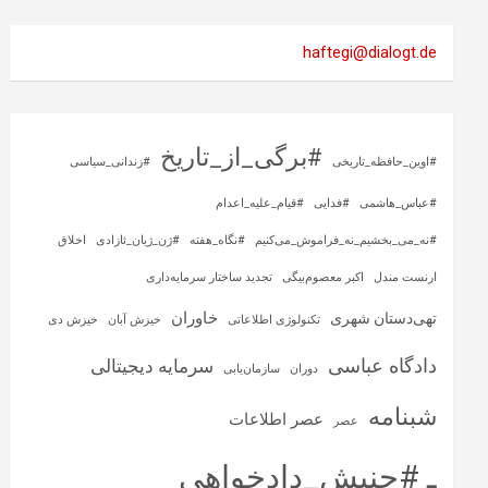
haftegi@dialogt.de
#برگی_از_تاریخ
#اوین_حافظه_تاریخی
#زندانی_سیاسی
#عباس_هاشمی
#فدایی
#قیام_علیه_اعدام
#نه_می_بخشیم_نه_فراموش_می‌کنیم
#نگاه_هفته
#ژن_ژیان_ئازادی
اخلاق
ارنست مندل
اکبر معصوم‌بیگی
تجدید ساختار سرمایه‌داری
خاوران
تهی‌دستان شهری
تکنولوژی اطلاعاتی
خیزش آبان
خیزش دی
دادگاه عباسی
سرمایه‌ دیجیتالی
دوران
سازمان‌یابی
شبنامه
عصر اطلاعات
عصر
ـ #جنبش_دادخواهی