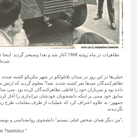
تظاهرات در ماه ژوئیه 1968 آغاز شد و بعدا وس
شده‌ان
خیلی‌ها در این روز در میدان تلاتلولکو در شهر مکزیکو کشته شدند
تظاهرکنندگان صدها نفر کشته شدند. بعدا” معلوم گردید که ارتش مکز
داده بود و سربازان خود را قاطی تظاهرکنندگان کرده بود. سی سال
جمهور- به علاوه اعتراف کرد که عملیات از طرف مقامات طرح ریزی
نگردیدند.
ـ”من دیگر همان شخص قبلی نیستم” دانشجوی روانشناسی و نویسنده
” La noche de Tlatelolco”