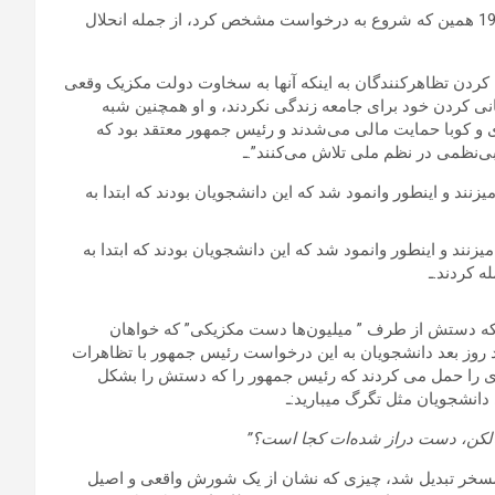
به گفته کارلوس مونسیوایس، روشنفکر برجسته مکزیکی، نسل 1968 همین که شروع به درخواست مشخص کرد، از جمله انحلال
 کردن تظاهرکنندگان به اینکه آنها به سخاوت دولت مکزیک وقعی
قربانی کردن خود برای جامعه زندگی نکردند، و او همچنین شبه
و کوبا حمایت مالی می‌شدند و رئیس جمهور معتقد بود که
 بی‌نظمی در نظم ملی تلاش می‌کنند”.ـ
نند و اینطور وانمود شد که این دانشجویان بودند که ابتدا به
ه کردند.ـ
اینکه دستش از طرف ” میلیون‌ها دست مکزیکی” که خواهان
د روز بعد دانشجویان به این درخواست رئیس جمهور با تظاهرات
ردی را حمل می کردند که رئیس جمهور را که دستش را بشکل
انشجویان مثل تگرگ میبارید:ـ
الکن، دست دراز شده‌ات کجا است؟”
تمسخر تبدیل شد، چیزی که نشان از یک شورش واقعی و اصیل