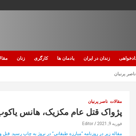
ادخواهی
زندان در ایران
یادمان ها
کارگری
زنان
مقال
اصر پرنیان
مقالات
ناصر پرنیان
پژواک قتل عام مکزیک، هانس یاکوب 
فوریه 9, 2021
Editor
مقاله زیر در روزنامه “مبارزه طبقاتی” در نروژ به چاپ رسید. قتل 