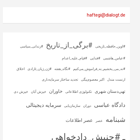
haftegi@dialogt.de
#برگی_از_تاریخ
#اوین_حافظه_تاریخی
#زندانی_سیاسی
#عباس_هاشمی
#فدایی
#قیام_علیه_اعدام
#نه_می_بخشیم_نه_فراموش_می‌کنیم
#نگاه_هفته
#ژن_ژیان_ئازادی
اخلاق
ارنست مندل
اکبر معصوم‌بیگی
تجدید ساختار سرمایه‌داری
خاوران
تهی‌دستان شهری
تکنولوژی اطلاعاتی
خیزش آبان
خیزش دی
دادگاه عباسی
سرمایه‌ دیجیتالی
دوران
سازمان‌یابی
شبنامه
عصر اطلاعات
عصر
ـ #جنبش_دادخواهی