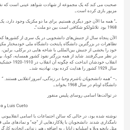
صحبت می کند که یک مجموعه از شهادت شواهد عینی است که نقش 
مزبور بازی کرده است.ـ
ـ” همه ما الآن جور دیگری هستیم. برای ما دو مکزیک وجود دارد، ی
1968 بود. تلاتلولکو شکافی است بین دو ملت.”ـ
تظاهرات در بزرگترین دانشگاه پایتخت دانشگاه ملی خودمختار مکز
خود را بخشی از جنبش بین‌المللی با شاخه هایی در برکلی، برلین، ب
انقلاب خودشان
سال 1929 کشور را هدایت کرده بود، نهادینه شد.ـ
ـ
– “همه دانشجویان باشرم وحیا در زندگی، امروز انقلابی هستند. “
ش
دانشگاه اونام در سال 1968 بخواند.ـ
در توالت‌ها اسامی روسای پلیس منفور
Luis Cueto و Raúl Mendiolea
نوشته شده بود، در حالی که سالن اجتماعات با اسامی انقلابیونی م
مثل پانچو ویلا و امیلیانو زاپاتا ، به اضافه رهبر زندانی اتحادیه کار