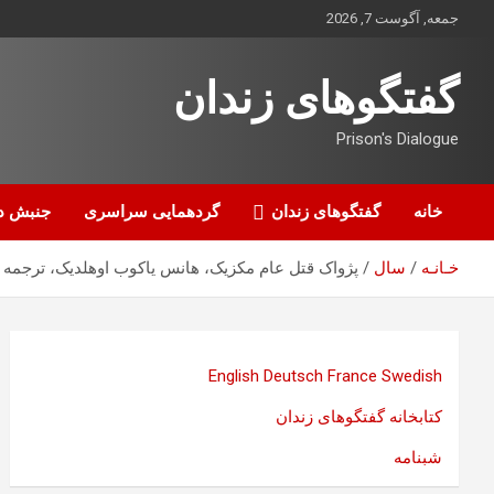
ه
جمعه, آگوست 7, 2026
حتوا
روید
گفتگوهای زندان
Prison's Dialogue
خانه
گفتگوهای زندان
گردهمایی سراسری
جنبش د
خـانـه
سال
پژواک قتل عام مکزیک، هانس یاکوب اوهلدیک، ترجمه ن
English
Deutsch
France
Swedish
کتابخانه گفتگوهای زندان
شبنامه