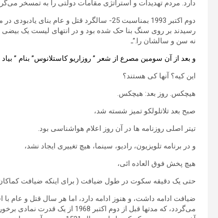
دارد. مردم تهدیدات و استراتژی مقامات دولتی را به تمسخر می‌گرفتند. در روز 27 اوت 300000 نفر در ت
دوم اکتبر 1993 بمناسبت 25- سالگرد قتل و عام بن
رسیدند بر روی سنگ بنا حک شده بود و در انتهای لیست یک بیضی بود ب
نه سن و سالشان را.”ـ
و بعد از آن سومین مصرع از شعر ” روزاریو کاستلانوس” بنام ” بیاد
ت
این کیه؟ آنها کی هستند؟
هیچکس. روز بعد: هیچکس.
صبح بعد
تلاتلولکو
تمیز شسته شد،
تیتر اصلی روزنامه ها در آن روز اعلام هواشناسی بود.
و در برنامه تلویزیون، رادیو، سینما، هیچ تغییری ایجاد نشد،
هیچ پخش فوق العاده ائی،
حتی یک دقیقه سکوت در طول ضیافت ( برای اینکه ضیافت کماکان ا
ضیافت ادامه داشت، و هنوز ادامه دارد، اما هر سال قتل و عام با اج
می‌گردد، که مدتها قبل از دوم اکتبر 8