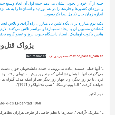
جنبه از آن خود را بخوبی نشان می‌دهد. جنبه اول آن ابعاد وسیع جن
و مرزهای کشورها و قاره‌ها را در هم نوردید و انسان‌ها را به هم نز
اندازه زمان حال تکامل پیدا نکرده‌بود.ـ
نکته دوم مبارزه برای نگه‌داشتن یاد مبارزان راه آزادی و تلاش انس
هانس یاکوب اوهلدیک، استاد دانشگاه جنوب نروژ و غضو گروه تحقیق
پژواک قتل‌و
mexico_nasser_parnianنسخه پی دی اف
Herunterladen
ـ” آنها خیلی هستند. پیاده می‌روند، با خنده. دانشجویان جوان دست 
می‌گذرند، آنها با همان نشاطی که چند روز پیش به تیولی رفته بودن
فردا، یا دو روز دیگر، و یا چهار روز دیگر بعد از اینکه هدف گلوله ها 
خواهند گرفت.” النا پونیاتوسکا، ” شب تلاتلولکو ( 1971)”ـ
دوم اکتبر
1968 Mé-xi-co Li-ber-tad!، ¡Mé-xi-co Li-ber-tad!
ـ ” مکزیک -آزادی “. شعارها با نظم خاصی از طرف هزاران تظاهرکن