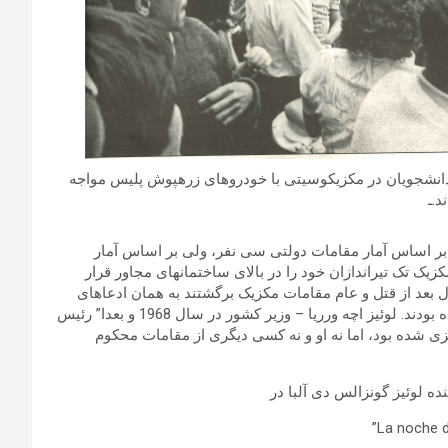
یعتر گردید. اینجا دانشجویان در مکزیکوسیتی با خودروهای زرهپوش پلیس مواجه
د.ـ
. بر اساس آمار مقامات دولتی سی نفر، ولی بر اساس آمار
یک تک تیراندازان خود را در بالای ساختمانهای مجاور قرار
 بعد از قتل و عام مقامات مکزیک برگشتند به همان ادعاهای
سابق خود مبنی بر اینکه دانشجویان خودشان تیراندازی را آغاز کرده بودند. لوئیز اچه ورریا – وزیر کشور در سال 1968 و بعدا” رئیس
 شده بود، اما نه او و نه کسی دیگری از مقامات محکوم
 لوئیز گونزالس دی آلبا در