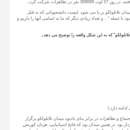
ظاهرات شرکت کرد.ـ
ای یادبودی در میدان تلاتلولکو بر پا می شود. لیست دانشجویانی که به قتل
ا جمله ” … و تعداد زیادی دیگر که ما نه اسامی آنها را داریم و
لاتلولکو
” که به این شکل واقعه را توضیح می دهد:ـ
دامه دارد.)
تماع و تظاهرات در برابر بنای یادبود میدان
تلاتلولکو
برگزار
196 از یک قدرت نمادی برخوردار بود: در همین میدان بود که فاتح اسپانیایی، هرنان کورتس