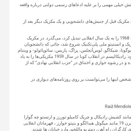
خیلی مهمی را بر علیه ادعاهای رسمی دولتی درباره واقعه
ک مکزیک قبل از جنبش‌های دانشجویی و یک مکزیک دیگر بعد از
الآن پنجاه سال از جنبش‌های دانشجویی در یک سری از کشورها که 1968 را به یک سال انقلابی تبدیل کرد، می‌گذرد. در مکزیک
یک و انستیتو ملی پلی‌تکنیک شروع شد، جائی که دانشجویان
وگوتا، شیکاگو، لوس‌آنجلس، پراگ، پاریس، سائوپائولو- و ویتنام
در نظر می‌گرفتند. شاید از همه بزرگتر نفوذ کشور همسایه، کوبا، بود: رادیکالیسم در انقلاب کوبا در سال 1959 مکزیکی‌ها را به یاد
 انداخت که چگونه آن انقلاب در 1910-1920 خشکیده و در رشوه خواری و اختناق در “حزب انقلابی نهادی” که از
خص اینها را می‌توانست بر روی روزنامه‌های دیواری در
انند کشیش رادیکال و چریک کامیلو توررز و ارنستو چه گوارا
نامگذاری شدند. دانشجویان با پلاکاردهایی از “چه” و نمادهای ملی قرن 19 مانند میگوئل هیدالگو و بنیتو خوارز ، قهرمانان انقلابی
گری کارگران راه آهن، دمتریو واللخو، وارد خیابان ها شدند.