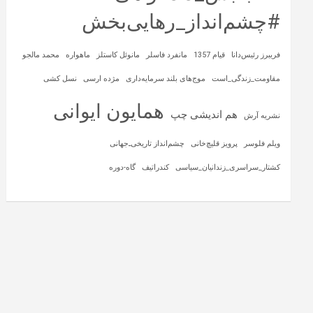
#چشم‌انداز_رهایی‌بخش
فریبرز رئیس‌دانا
قیام 1357
مانفرد فاسلر
مانوئل کاستلز
ماهواره‌
محمد مالجو
مقاومت_زندگی_است
موج‌های بلند سرمایه‌داری
مژده ارسی
نسل کشی
همایون ایوانی
هم اندیشی چپ
نشریه آرش
ویلم فلوسر
پرویز قلیچ‌خانی
چشم‌انداز تاریخی‌ـ‌جهانی
کشتار_سراسری_زندانیان_سیاسی
کندراتیف
گاه-دوره