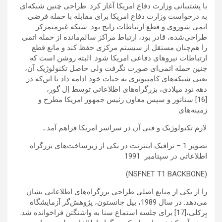
با پشتیبانی وزارت دفاع امریکا آغاز کرد. طراحی چنین شبکه‌ای
به درخواست وزارت دفاع امریکا برای مقابله با حمله فرضی
اتمی شوروی و قطع ارتباطات رایج بود. شبکه غیرمتمرکز
طراحی‌شده، قادر بود، ارتباط مراکز سالم‌مانده از حمله اتمی
را هم‌چنان مستقل از سیستم مرکزی حفظ کند و مانع قطع
ارتباطات نیروهای دفاعی امریکا شود. البته روشن است که
چنین حمله اتمی‌ای صورت نگرفت ولی حاصل تکنولوژیک آن،
یعنی شبکه‌های کامپیوتری به حیات خود ادامه داد تا این‌که در
دهه نود میلادی، بزرگراه‌های اطلاعاتی توسط اِل گور،
[16] سناتور و سپس معاون رئیس جمهور امریکا مطرح و
زمینه‌های
لازم تکنولوژیک و فنی آن در سراسر امریکا فراهم آمد.ـ
تصوير 1 – ترافیک اینترنت در یکی از زیرساخت‌های بزرگراه
اطلاعاتی در سپتامبر 1991
(NSFNET T1 BACKBONE)
را از یکی از منابع اصلی طراحی بزرگراه‌های اطلاعاتی نشان
می‌دهد: در سال 1989، بیل جانستون، پژوهش‌گر آزمایشگاه
بِرکلی،[17] برای جلسه استماع سنا به واشنگتن فراخوانده شد.