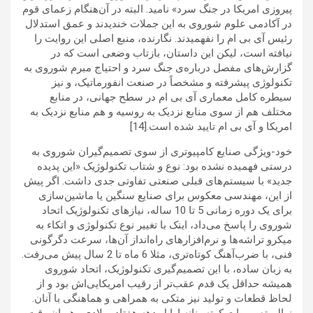
پیروزی امریکا در جنگ سرد» نامید. البته در آن‌هنگام زعمای قوم
در آکادمی علوم شوروی به این جملات خندیدند و عمق استدلال
رئیس آی بی ام را نفهمیدند. نگارنده، منبع اصلی این روایت را
نیافته است، لیکن این داستان، بازتاب وضعی است که در
گزارش‌های مفصل درباره‌ی جنگ سرد و احتیاج مبرم شوروی به
تکنولوژی پیشرفته و مشخصاً در صنعت انفورماتیک، و نیز
سیطره کامل معماری آی بی ام در سطح جهانی، در منابع
مختلف هم از سوی منابع نزدیک به روسیه و هم منابع نزدیک به
امریکا و آی بی ام تایید شده است.[14]
خود-ویژگی صنایع کامپیوتری از سوی تصمیم‌گیران شوروی به
درستی فهمیده نشده بود: نوع و شتاب تکنولوژیک «این پدیده
جدید» با سیستم‌های قبلی صنعتی تفاوتی جدی داشت. اگر پیش
از این، مهندسی معکوس برای صنایع سنگین یا ماشین‌سازی
برای یک دوره زمانی 5 تا 10 ساله، نیازهای تکنولوژیک اتحاد
شوروی‌ را پاسخ می‌داد، اینک با تغییر نوع تکنولوژی و اتکاء به
میکرو تراشه‌ها و نرم‌افزارهای راه‌انداز آن‌ها، سرعت دگرگونی
فنی، با ضرب‌آهنگ کوتاه‌تری، مثلا 6 ماه تا 2 سال پیش می‌رفت.
به زبان ساده، با این تصمیم‌گیری تکنولوژیک، اتحاد شوروی‌
همیشه حداقل یک قدم عقب‌تر از رقیب امریکایی‌اش بود و از
لحاظ قطعات و تولید نیز متکی به همراهی و هماهنگی با آنان.