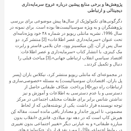
پژوهش‌ها و برخی منابع پیشین درباره عروج سرمایه‌داری
دیجیتالی و ارتباطی
دگرگونی‌های تکنولوژیک از سال‌ها پیش موضوعی برای بررسی
پژوهشگران و به ویژه سوسیالیست‌ها بوده است. برای نمونه در
سال 1996، نشریه مانتلی ریویو در شماره ۴۸ خود ویژه‌نامه‌ای
تحت عنوان «سرمایه‌داری عصر اطلاعات» [2] منتشر کرد. دو
سال پس از آن، اِلِن میکسینز وود، جان بلامی فاستر و رابرت
مک کینزی، با انتشار کتاب «سرمایه‌داری و عصر اطلاعات:
اقتصاد سیاسیِ انقلاب ارتباطی جهانی»،[3] مباحث قبلی را
دنبال و تکمیل کردند.ـ
در مجموعه‌ای که مانتلی ریویو منتشر کرد، نیکلاس باران (پسر
پل باران، اقتصاددان سوسیالیست) به مسئله «خصوصی‌سازی و
ارتباطات راه دور»[4] پرداخت. شکاف طبقاتی حاصل از
دسترسی و یا عدم دسترسی به اطلاعات و آموزش و نیز
نداشتن شانس برابر برای طبقات مختلف اجتماعی در مرکز
توجه نویسنده قرار داشت. یکی از نوشته‌هایی که از لحاظ
مضمونی، تا امروز جاندار و معنادار باقی مانده است، مقاله کِن
هیرش کاپ است که در دهه نود میلادی، فانتزی «انقلاب بدون
مبارزه طبقاتی» و به عبارتی دیگر «تغییر اجتماعی بدون تغییری
در روابط اجتماعی»[5] را مورد نقد قرار داد: «تکنولوژی‌های