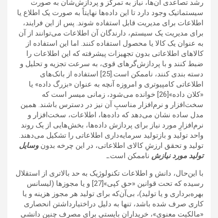
رشد تصاعدی آن‌ها، نیاز به تمرکز و پردازش‌شان به صورت
سیستماتیک وجود دارد تا این داده‌ها نهایتاً به صورت یک اطلاع یا
اطلاعات برای مدیریت قابل استفاده شوند. پس از این فرایند،
برای مدیریت یک سیستم، دارندگان آن اطلاعات می‌توانند از آن
به عنوان یک کالا یا محصول استفاده کنند. اما این استفاده از
کالاهای اطلاعاتی بدون تجهیزات پیشرفته که این اطلاعات را
ضبط کنند و با پردازش‌گرهای قوی، به سرعت تجزیه و تحلیل و
دسته بندی کنند، ناممکن است.[25] استفاده از بانک‌های
اطلاعاتی کامپیوتری و امروزه آنچه به عنوان «بزرگ داده» یا
«کلان داده»[26] خوانده می‌شود، زمانی میسر است که
سخت‌افزار و نرم‌افزار مناسبِ آن نیز در دسترس باشند. همین
مدل ساده نشان می‌دهد که داده‌ها، اطلاعات، سخت‌افزار و
نرم‌افزارِ مورد نیاز برای پردازش داده‌ها، بخش‌هایی از یک روند
واحد تولید و بازتولید سرمایه‌داری اطلاعاتی را تشکیل می‌دهند.
تولید و تحقق ارزشِ کالای اطلاعاتی، در این چرخه بدون
وسایل
تولید مورد نیازش
ناممکن است.ـ
با این‌حال، دانش و اطلاعات تکنولوژیک به حد بالاتری از استقلال
رسیده که تحت قوانین «حق کپی»[27] و یا مجوزها (لیسانس
بهره‌برداری و یا تولید)، بی‌آن‌که برای تولید هر مجوز هزینه و یا
کاری صرف شده باشد، تنها به دلیل دراختیارداشتن انحصاری
«مالکیت معنوی»، خریداران بایستی برای مصرف چنین دانشی