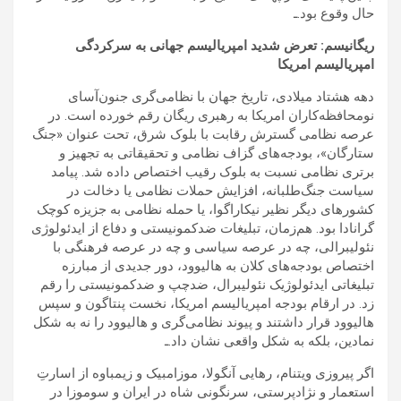
حال وقوع بود.ـ
ریگانیسم: تعرض شديد امپرياليسم جهانی به سرکردگی
امپرياليسم امريکا
دهه هشتاد میلادی، تاریخ جهان با نظامی‌گری جنون‌آسای
نومحافظه‌کاران امریکا به رهبری ریگان رقم خورده است. در
عرصه نظامی گسترش رقابت با بلوک شرق، تحت عنوان «جنگ
ستارگان»، بودجه‌های گزاف نظامی و تحقیقاتی به تجهیز و
برتری نظامی نسبت به بلوک رقیب اختصاص داده شد. پیامد
سیاست جنگ‌طلبانه، افزایش حملات نظامی یا دخالت در
کشورهای دیگر نظیر نیکاراگوا، یا حمله نظامی به جزیزه کوچک
گرانادا بود. هم‌زمان، تبلیغات ضدکمونیستی و دفاع از ایدئولوژی
نئولیبرالی، چه در عرصه سیاسی و چه در عرصه فرهنگی با
اختصاص بودجه‌های کلان به هالیوود، دور جدیدی از مبارزه
تبلیغاتی ایدئولوژیک نئولیبرال، ضدچپ و ضدکمونیستی را رقم
زد. در ارقام بودجه امپریالیسم امریکا، نخست پنتاگون و سپس
هالیوود قرار داشتند و پیوند نظامی‌گری و هالیوود را نه به شکل
نمادین، بلکه به شکل واقعی نشان داد.ـ
اگر پیروزی ویتنام، رهایی آنگولا، موزامبیک و زیمباوه از اسارتِ
استعمار و نژادپرستی، سرنگونی شاه در ایران و سوموزا در