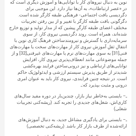
نوین به دنبال نیروهای کار با توانایی‌ها و آموزش دیگری است که
در «عصر ارتباطات»، به آن‌ها نیاز دارد. این موجبی برای
دگردیسی بافت اجتماعی- فرهنگی طبقه کارگر شده است.
دگرگونی بافت طبقه کارگر با تغییر و از بین رفتن تجربیات
مختلف اعضای طبقه کارگرِ پیشین که از مدار تولید و توزیع خارج
شده‌اند، همراه است. روند دگردیسی نیروی کار، از سوی
سرمایه‌داری با گسترش و نیرومندساختن فرهنگ کاری نوین با
انتقالِ ثقلِ آموزش نیروی کار از مهارت‌های سخت یا مهارت‌های
فنی[31] به سوی مهارت‌های نرم یا مهارت‌های غیرفنی[32] و از
جمله موضوعاتی مانند انعطاف‌پذیری نیروی کار، افزایش
توانایی‌های ارتباطی و نیز درونی‌ساختن فرایند بهره‌کشی
شدیدتر از طریق پذیرش سیستم ارزشی و ایدئولوژیک حاکم
است. در نتیجه چنین فرایندی، نیروی کار باید به عنوان امری
درونی و مثبت بپذیرد که:ـ
ـ– بایستی به‌خاطر نیاز بازار، چندین‌بار در دوره مفید سال‌های
کاری‌اش، شغل‌های جدیدی را تجربه کند. (ریشه‌کنی تجربیات
شغلی)
ـ– بایستی برای یادگیری مشاغل جدید، به دنبال آموزش‌های
ارائه‌شده از طرف بازار کار باشد. (ریشه‌کنی تخصصی)