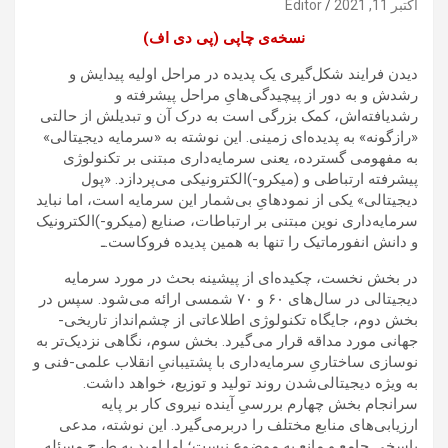
اکتبر 11, 2021
Editor
نسخه‌ی چاپی (پی دی اف)
دیدن فرایند شکل‌گیری یک پدیده در مراحل اولیه پیدایش و
رشدش و به دور از پیچیدگی‌هایِ مراحل پیشرفته و
رشدیافته‌اش، کمک بزرگی است به درک آن و تبدیلش از حالتی
«رازگونه» به پدیده‌ای زمینی. این نوشته به «سرمایه دیجیتالی»
به مفهومی گسترده، یعنی سرمایه‌داری مبتنی بر تکنولوژی
پیشرفته ارتباطی و (میکرو-)الکترونیکی می‌پردازد. «پول
دیجیتالی» یکی از نمودهایِ بی‌شمار این سرمایه است، اما نباید
سرمایه‌داری نوین مبتنی بر ارتباطات، صنایع (میکرو-)الکترونیک
و دانش انفورماتیک را تنها به همین پدیده فروکاست.ـ
در بخش نخست، چکیده‌ای از پیشینه بحث در مورد سرمایه
دیجیتالی در سال‌های ۶۰ و ۷۰ شمسی ارائه می‌شود. سپس در
بخش دوم، جایگاه تکنولوژی اطلاعاتی از چشم‌انداز تاریخی-
جهانی مورد مداقه قرار می‌گیرد. بخش سوم، نگاهی نزدیک‌تر به
نوسازی ساختاریِ سرمایه‌داری با پشتیبانیِ انقلاب علمی-فنی و
به ویژه دیجیتالی‌شدن روند تولید و توزیع، خواهد داشت.
سرانجام بخش چهارم بررسیِ آینده نیروی کار بر پایه
ارزیابی‌های منابع مختلف را دربرمی‌گیرد. این نوشته، مدعی
پاسخی جامع و مانع به موضوع نیست؛ اما امید به طرح مسئله‌