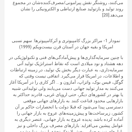
می‌کنند، روشنگر نقش پیرامونی/مصرف‌کننده‌شان در مجموع
روند تولید و بازتولید صنایع ارتباطی و الکترونیکی را نشان
می‌دهد.[20]
نمودار 1- مراکز بزرگ کامپیوتری و اَبَرکامپیوترها: سهم نسبی
امریکا و بقیه جهان در آستان قرن بیست‌ویکم (1999)
با چنین سرمایه‌گذاری‌ها و پیش‌آمادگی‌های فنی و تکنولوژیکی در
دهه هشتاد و نود میلادی است که نقاط استراتژیک تولید آتی
سرمایه‌داری، به عبارت دیگر بخش یکِ تولید، در زمینه ارتباطات
و اطلاعات، در امریکا قرار می‌گیرد. اتفاقی نیست وقتی که
گوگل، فیس بوک، واتزاپ، آمازون و … اگر کاری را در آمریکا آغاز
می‌کنند به مدار تولید جهانی دست می‌یابند ولی تولیداتی شبیه
یا بهتر در کشورهای دیگر، حتی اروپای غربی، قادرند حداکثر به
بازارهایی محدود قناعت کنند. به بازارهای جهانی موقعی
دسترسی پیدا می‌شود که قبلا دولت یا انحصارات حاکم بر آن
کشور، زیرساخت‌ها و پیش‌زمینه‌های عروج به بازار جهانی را
آماده کرده باشد. پدیده عروج به بازار جهانی، عنصر دیگری به
عوامل پیشین می‌افزاید: بازارهای مصرف بزرگ داخلی و نیز
بازارهای توزیع جهانی بخش لاینفک تحقق ارزش تولیدشده