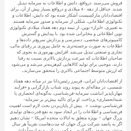
فروش می‌رسند. درواقع، دانش و اطلاعات به سرمایه تبدیل
شدند. حداقل از دهه ۸۰ میلادی و درواقع بسیار پیش از آن، برای
اقتصاددانان مارکسیست آشکار شده بود که دانش، اطلاعات و
تکنولوژی اطلاعاتی، شکلی از سرمایه و صدور سرمایه هستند.
به تعبیری، «ابزار» نوین، از نيمه دوم دهه هفتاد ميلادی تکنولوژی
نوين اطلاعاتی و مخابراتی شده بود. با پیدایش و گسترش
کامپیوترهای شخصی، دسترسی و پردازش سریع‌تر داده‌ها و
اطلاعات به صورت برجسته‌تری به عامل پیروزی بر رقبای مالی،
تجاری و صنعتی تبدیل می‌شد. افزایش بهره‌وری به نحوی که
صاحبان اطلاعات که سرعت پردازش بالاتری نسبت به رقبا
دارند، موجبی برای تولید کالاهایی کم‌هزینه‌تر می‌شد و می‌شود
که ارزش متوسط اجتماعی بالاتری را متحقق می‌سازند.ـ
از اقتصاددانان ایرانی، فریبرز رئیس‌دانا نیز در میانه دهه هفتاد
شمسی، در مقاله‌ای به پیوند روند شتاب بازارگرایی و «فرآیند
مهارناپذیر انباشت سرمایه-فن‌شناسی، به‌گونه‌ای انحصاری یا
شبه‌انحصاری» پرداخت. او برای تاکید بیش‌تر بر سرمایه-
فن‌شناسی نوشت: «… پیش از پایان‌بردن بحث لازم است اهمیت
فن‌شناسی و اطلاعات را در ایجاد سود به نفع قدرت‌های تولیدی
بزرگ جهان – بویژه متعلق به ایالات متحده امریکا – نشان دهیم.
اگر به پانصد شرکت بزرگ جهان که مدت‌هاست تقریباً هر سال
منتشر می‌شود، نگاه کنیم ــ و کمی زیرکی، و نه لزوماً دانش