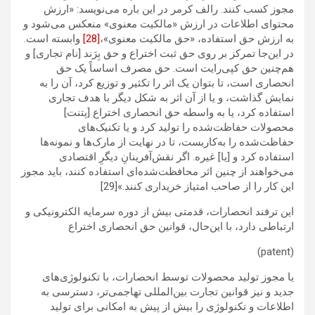
مجوز کسب کنند. رالف کرمر در این باره می‌نویسد: «ارزش
محتوای اطلاعات در ارزش «مالکیت معنوی» منعکس می‌شود و
به ارزش حق استفاده، «حق مالکیت معنوی»،
[28]
وابسته است.
در این‌جا تمرکز بر روی حق ثبت اختراع و حق بِرَند [نام تجاری] و
هم‌چنین حق کپی‌رایت است. حق مصرف اساساً یک حق
انحصاری است، تا بتوان یک اثر را تکثیر و توزیع کرد، آن را به
نمایش گذاشت، و یا از آن اثر به شکل دیگر با هدف تجاری
استفاده کرد، یا به واسطه حق انحصاری اختراع [پتنت]
محصولات حفاظت‌شده را تولید کرد و یا تکنیک‌های
حفاظت‌شده را به‌کاربست، تا در نهایت از مارک‌ها و نمونه‌ها
استفاده کرد و [یا] غیره. اگر نقش‌آفرینانِ دیگرِ اقتصادی
می‌خواهند از چنین اثر محافظت‌شده‌ای استفاده کنند، باید مجوز
این کار را از صاحب امتیاز خریداری کنند.»[29]
این ترفند انحصارات، قدمتی بیش از دوره سرمایه الکترونیکی و
ارتباطی دارد، با این‌حال، قوانین حق انحصاری اختراع
(patent)
یا مجوز تولید محصولات توسط انحصارات، با تکنولوژی‌های
جدید و نیز قوانین تجارت بین‌المللی تهاجمی‌تر، دسترسی به
اطلاعات و تکنولوژی را بیش از پیش به امکانی برای تولید