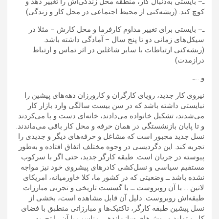
ـ– بایستی به‌دنبال کار، منطقه محل زندگی‌اش را تغییر دهد و
کوچ کند. (ریشه‌کنی از محیط اجتماعی در محل کار و زندگی)
ـ– بایستی برای تغییر مداوم کارفرما و محل کارش – مثلا در
سیکل‌های زمانی دو تا پنج سال – آمادگی داشته باشد.
(ریشه‌کنی ارتباطات با سایر شاغلین در اثر تماس و ارتباط
درازمدت)
و …ـ
نیروی کار جدید، رویای کارگران و کارورزان دهه‌های پیشین را
نبایستی داشته باشد که در سن بیست سالگی وارد بازار کار
می‌شدند، تشکیل خانواده می‌دادند، خانه‌ای دست و پا می‌کردند
و تا پایان بازنشستگی در همان حرفه و محل کار باقی می‌ماندند.
نسل جدید مجبور است که مشاغل و حرفه‌های دیگر و جدیدی را
تجربه کند. این دگردیسی در وجوه مختلف اتفاق افتاده و به‌طور
پیوسته در جریان است. طبقه کارگر جدید، حتی اگر با سرکوب
مستقیم سیاسی و نسل‌کشی کادرهای پیشروی خود نیز مواجه
نشده باشد ــ وضعیتی که در کشور ما، کلا خاورمیانه، امریکای
لاتین … با آن روبروست ــ با گسست تاریخی و تجربی مبارزات
طبقه‌اش روبروست. دلیل آن قابل مشاهده است، بخشی از
نسل پیشین طبقه کارگر، تاکتیک‌ها و مبارزاتی منطبق با فضای
کار و تولید و روش‌های سازماندهی مناسب با آن را تجربه