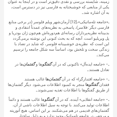
زمینه، شایسته بررسی و نقدی دقیق‌تر است و در اینجا به عنوان
یکی از منابعی که خوشبختانه به فارسی نیز در دسترس است،
به آن اشاره شد.ـ
ـ«جامعه تله‌ماتیکی»،[12] آرمان‌شهر ویلم فلوسر (در برخی منابع
فارسی دیگر: فلاسر)، پاسخی به نظریه‌های عمدتاً انتقادی و
بدبینانه نظریه‌پردازان رسانه‌ای هم‌دوره‌اش هم‌چون ژان بودریا و
پل ویریلیو است. آنچه که به بحث کنونی این نوشته برمی‌گردد
این است که نظریه‌ی خوشبینانه فلوسر، که شاید در تضاد با
زندگی سخت و تلخش بود، اساساً سه شکل جامعه را ترسیم
می‌کند:ـ
ـ– «جامعه ایده‌آل» تاکنونی که در آن
گفتگو
ها و
گفتمان
ها در
تعادل هستند.ـ
ـ– «جامعه اقتدارگرا» که در آن
گفتمان
‌ها
غالب هستند.
فقدان
گفتگو
ها
منجر به کمبود اطلاعات می‌شود. دیگر گفتمان‌ها
از طریق گفتگوها با اطلاعات تغذیه نمی‌شوند.ـ
ـ– «جامعه انقلابی» آینده، که در آن
گفتگو
ها غالب هستند و دائماً
اطلاعات تولید می‌کنند. با توجه به سیل اطلاعات ناشی از آن،
گفتمان‌های قدیمی در هم می‌شکنند. بر این اساس، هیچ آتوریته
و مرجعی در جامعه تله‌ماتیک وجود ندارد و به دلیل ساختار