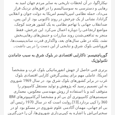
نیکاراگوا، در آن لحظات تاریخی به سایر مردم جهان امید به
رهایی و دسترسی به سوسیالیسم را در افق‌های نزدیک قرار
می‌داد، حمله نظامی امپریالیسم امریکا به دولت جوان و انقلابی
گرانادا، نشانی از یک چرخش در روندِ تاکنونی بود. از این پس،
ضدانقلاب جهانی با تهاجم نظامی به یک کشور هرچند کوچک،
مواضع ارتجاعی را دوباره اعمال می‌کرد. این چرخش، فقط
منجر به تدافعی‌شدن روند مبارزات و جنبش‌های رهایی‌بخش
نشد، بلکه در طی سال‌های بعد، واگذاری قدرت ساندینیست‌ها،
فروپاشی بلوک شرق و نتایجی از این دست را در پی داشت.ـ
گورباچفیسم: ناکارایی اقتصادی در بلوک شرق به سبب جاماندن
تکنولوژیک
برتری فنی حاصل از جهش انفورماتیکی بلوک غرب و مشخصاً
امریکا، عاملی مهم برای پیشی‌گرفتنِ کارایی اقتصادی بلوک
غرب در برابر کشورهای بلوک شرق بود. در سال 1969 شوروی
به این تصمیم رسید که پژوهش و تولید مستقل کامپیوتر را
متوقف کند و با استفاده از روش مهندسی معکوس، معماری
سیستم‌های کامپیوتری آی بی ام و مشخصا اَبَرکامپیوترهای IBM
360 را کپی بردارد.[13] روایت است که در سال 1970 رئیس آی
بی ام جهانی، مهمان آکادمی علوم شوروی در مسکو بود. او در
سخنرانی‌اش با اشاره به کپی‌برداری شوروی‌ها، آن را «بزرگترین