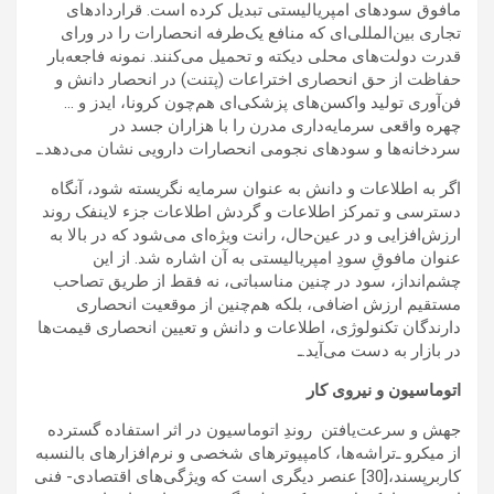
مافوق سودهای امپریالیستی تبدیل کرده است. قراردادهای
تجاری بین‌المللی‌ای که منافع یک‌طرفه انحصارات را در ورای
قدرت دولت‌های محلی دیکته و تحمیل می‌کنند. نمونه فاجعه‌بار
حفاظت از حق انحصاری اختراعات (پتنت) در انحصار دانش و
فن‌آوری تولید واکسن‌های پزشکی‌ای هم‌چون کرونا، ایدز و …
چهره واقعی سرمایه‌داری مدرن را با هزاران جسد در
سردخانه‌ها و سودهای نجومی انحصارات دارویی نشان می‌دهد.ـ
اگر به اطلاعات و دانش به عنوان سرمایه نگریسته شود، آنگاه
دسترسی و تمرکز اطلاعات و گردش اطلاعات جزء لاینفک روند
ارزش‌افزایی و در عین‌حال، رانت ویژه‌ای می‌شود که در بالا به
عنوان مافوقِ سودِ امپریالیستی به آن اشاره شد. از این
چشم‌انداز، سود در چنین مناسباتی، نه فقط از طریق تصاحب
مستقیم ارزش اضافی، بلکه هم‌چنین از موقعیت انحصاری
دارندگان تکنولوژی، اطلاعات و دانش و تعیین انحصاری قیمت‌ها
در بازار به دست می‌آید.ـ
اتوماسیون و نیروی کار
جهش و سرعت‌یافتن روندِ اتوماسیون در اثر استفاده گسترده
از میکرو ـ‌تراشه‌ها، کامپیوترهای شخصی و نرم‌افزارهای بالنسبه
کاربرپسند،[30] عنصر دیگری است که ویژگی‌های اقتصادی- فنی