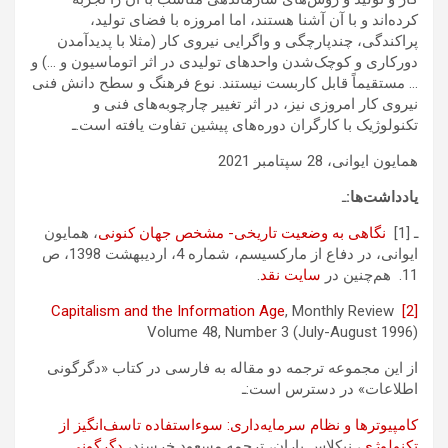
کرده‌اند و با آن آشنا هستند، اما امروزه با فضای تولید،
پراکندگی، چندپارچگی و واگرایی نیروی کار (مثلا با پدیدآمدن
دورکاری و کوچک‌شدن واحدهای تولیدی در اثر اتوماسیون و …) و
… مستقیماً قابل کاربست نیستند. نوع فرهنگ و سطح دانش فنی
نیروی کار امروزی نیز، در اثر تغییر چارچوبه‌های فنی و
تکنولوژیک با کارگران دوره‌های پیشین تفاوت یافته است.ـ
همایون ایوانی، 28 سپتامبر 2021
یادداشت‌ها:
ـ
ـ [1]
نگاهی به وضعیت تاریخی- مشخص جهان کنونی
، همایون
ایوانی، در دفاع از مارکسیسم، شماره 4، اردیبهشت 1398، ص
11. هم‌چنین در
سایت نقد
.
Capitalism and the Information Age
, Monthly Review
[2]
Volume 48, Number 3 (July-August 1996)
از این مجموعه ترجمه دو مقاله به فارسی در کتاب «دگرگونی
اطلاعات» در دسترس است:ـ
کامپیوترها و نظام سرمایه‌داری: سوءاستفاده تاسف‌انگیز از
تکنولوژی
، نیکلاس باران، ترجمه مسعود خرسند،
دگرگونی