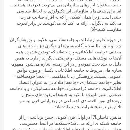
جدید به عنوان ابزارهای سازمان‌دهی بی‌تردید قدرتمند هستند …
اما برای هدف‌های سازمانی این تکنولوژی به لحاظ سیاسی
خنثی است، زیرا همان کمکی را که به افرادِ صاحب قدرت
می‌کند به دیگرانی ارائه می‌کند که می‌کوشند در برابر قدرت
مقاومت کنند.»[6]
در حوزه علوم ارتباطات و جامعه‌شناسی، علاوه بر پژوهش‌گران
چپ و سوسیالیست، آکادمیسین‌های دیگری نیز به جنبه‌های
مختلف «جامعه اطلاعاتی» پرداخته‌اند که توضیحِ فشرده همه
آن‌ها به نوشته‌هایی مستقل و فرصتی دیگر نیاز دارد. به همین
دلیل به چند بحث نمونه‌وار در این زمینه اشاره می‌شود. مفهوم­
سازی‌های مربوط به جامعه اطلاعاتی، یکسان و مورد توافق
عمومی نیستند. پژوهشگران، با مفاهیمی – بعضاً خودساخته –
نظیر «جامعه شبکه‌ای»، «جامعه اطلاعاتی به عنوان اقتصاد
اطلاعاتی»، «جامعه فراصنعتی»، «جامعه تله‌ماتیکی» و یا «جامعه
صنعتی انفورماتیزه» با تکیه به جنبه‌ها و پدیده‌های منتج از
روندهای نوین اقتصادی-اجتماعی در ربع پایانی قرن بیستم،
تلاش در توضیح شرایط جدید داشته‌اند.ـ
مانفرد فاسلر،[7] در اوایل قرن کنونی، چنین برداشتی را از
جامعه شبکه‌ای ارائه می‌دهد: «شبکه‌ها در اینجا، دسترسی
جهانی و نامحدود به داده‌­ها و اطلاعات را نمایان می­‌کنند. شبکه­‌