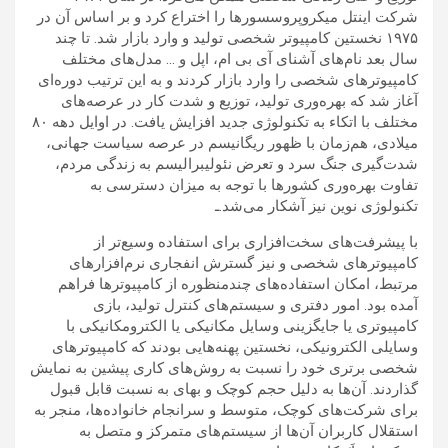
شرکت اینتل میکروپروسسورها را اختراع کرد و بر اساس آن در
۱۹۷۵ نخستین کامپیوتر شخصی تولید و وارد بازار شد. تا چند
سال بعد نام‌های آشنای آی بی ام، اپل و … مدل‌های مختلف
کامپیوترهای شخصی را وارد بازار کردند و به این ترتیب دوره‌ای
آغاز شد که بهره‌وری تولید، توزیع و شدت کار در عرصه‌های
مختلف با اتکاء به تکنولوژی جدید افزایش یافت. در اوایل دهه ۸۰
میلادی، هم‌زمان با ظهور ریگانیسم در عرصه سیاست جهانی،
شدت‌گیری جنگ سرد و تعرض نئولیبرالیسم به زندگی مردم،
تفاوت بهره‌وری کشورها با توجه به میزان دسترسی به
تکنولوژی نوین نیز آشکار می‌شد.ـ
با پیشرفت‌های سخت‌افزاری برای استفاده وسیع‌تر از
کامپیوترهای شخصی و نیز گسترش انفجاری نرم‌افزارهای
مرتبط، امکان استفاده‌های چندمنظوره از کامپیوترها فراهم
آمده بود. امور دفتری و سیستم‌های کنترل تولید، بازی
کامپیوتری یا جایگزینی وسایل مکانیکی یا الکترومکانیکی با
وسایلی الکترونیکی، نخستین پهنه‌هایی بودند که کامپیوترهای
شخصی برتری خود را نسبت به روش‌های کاری پیشین به نمایش
گذاردند. آن‌ها به دلیل حجم کوچک و بهای به نسبت قابل قبول
برای شرکت‌های کوچک، متوسط و سرانجام خانواده‌ها، منجر به
استقلال کاربران آن‌ها از سیستم‌های متمرکز و متصل به