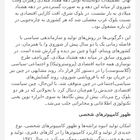
نهال تصمیمات کوته‌بینانه اوایل دهه هفتاد میلادی رهبران وقت
شوروی از میانه این دهه و به صورت گسترده‌تر در دهه هشتاد
میلادی به بار نشست. در بلوک شرق، افت کارایی اقتصادی به
نسبت بلوک غرب معضلی شد که هر کشوری به چاره‌جویی در
آن باره مشغول بود.ـ
این دگرگونی‌ها در روش‌های تولید و سازماندهی سیاسی با
فاصله زمانی یک یا دو سال پیش از شوروی‌ و/ یا همزمان، در
کشورهای ویتنام، کوبا و چین نیز دیده و گزارش شده است. در
شوروی سابق در میانه دهه هشتاد میلادی، گورباچف طرح
نوسازی همه جانبه اقتصادی (پروستروئیکا) و اجتماعی-سیاسی
(گلاسنوست) را در دستور کار قرار داد. روند مشابهی در چین نیز
در جریان بود که با فروپاشی شوروی، روند گشایش‌های
سیاسی‌ـ‌اجتماعی در چین متوقف شد، با این‌حال، چین سیاست
اقتصادی جدیدش را هم‌چنان دنبال کرد. با تحولاتی که در هر دو
بلوک رخ می‌داد، بیش از پیش نگاه‌ها به سوی «ابزار» نوین یعنی
تکنولوژی اطلاعاتی و مخابراتی جلب می‌شد.ـ
ظهور کامپیوترهای شخصی
امکان تولید انبوه تراشه‌ها و ظهور کامپیوترهای شخصی، نوع
جدیدی از تولید و کاربرد کامپیوترها را در کارهای دفتری، تولید و
توزیع و حتی زندگی شخصی ممکن می‌کرد. در سال ۱۹۷۱