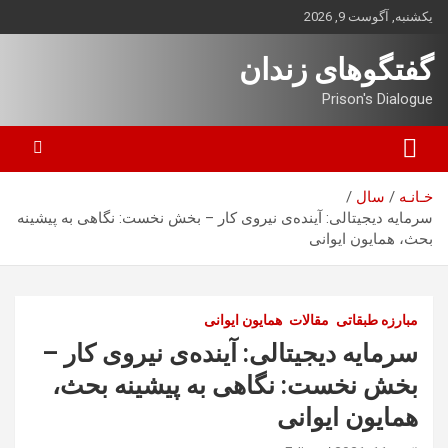
ه
یکشنبه, آگوست 9, 2026
حتوا
روید
گفتگوهای زندان
Prison's Dialogue
خـانـه
سال
سرمایه‌ دیجیتالی: آینده‌ی نیروی کار – بخش نخست: نگاهی به پیشینه
بحث، همایون ایوانی
مبارزه طبقاتی
مقالات
همایون ایوانی
سرمایه‌ دیجیتالی: آینده‌ی نیروی کار –
بخش نخست: نگاهی به پیشینه بحث،
همایون ایوانی