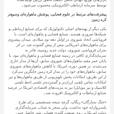
توسط سرمایه ارتباطی-الکترونیکی محسوب می‌شود.ـ
پیشرفت‌های مرتبط در علوم فضایی: پوشش ماهواره‌ای وسیع‌تر
کره زمین
یکی دیگر از پهنه‌های اصلی تکنولوژیک که برای صنایع ارتباطی و
شبکه‌ها ضروری هستند، صنایع فضایی و ماهواره‌ای است. با
فروپاشی اتحاد شوروی در اوایل دهه نود میلادی، میدان پیشروی
برای ماهواره‌های امریکایی بیش از پیش گشوده شد. در اثر
بحران فروپاشی شوروی، دولت جدید روسیه، قادر به
سرمایه‌گذاری کافی در زمینه صنایع فضایی و ماهواره‌ای نبود. با
پایان عمر مفید ماهواره‌های شوروی سابق، آن‌ها از مدار خارج
می‌شدند. در همین دوره، امریکا، با کاهش ماهواره‌های شوروی
سابق، ماهواره‌های خود را در مدار کره زمین جایگزین می‌کرد.
از این طریق، امکانات پخش تلویزیونی از طریق ماهواره‌ها و نیز
امکانات تماس تلفنی ارزان‌تر و گسترده‌تر تلفنی (خط تلفنی
کلاسیک و نیز موبایل) نیز به مزیت‌های اقتصادی امریکا در عرصه
صنایع ارتباطات و الکترونیک افزوده شد.ـ
«جنگ ستارگان» ریگان، گرچه نتیجه مستقیمی برای طرح
بلندپروازانه خود نداشت، ولی منجر به شتاب سرمایه‌گذاری
دولت امریکا بر روی صنعت کلیدی فضایی شد. حاصل چنین