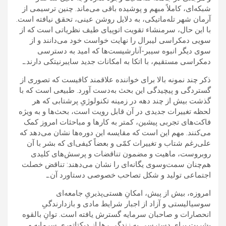
شبکه‌ای، کاملاً مبهم و پوشیده باقی می‌ماند. چنین ترسیمی از
آرمان شهر تله‌ماتیکی، به دلایل روشن عینی، تحقق نیافته است.
با این حال، سرمنشاء تقویت اتوپیای طیف نظریاتی است که از
سویی دمکراسی لیبرال را نهایت خواست خود می‌دانند و از
سوی دیگر انبوه سیبر-آنارشیست‌ها که امید به دسترسی
دمکراسی مستقیم، با اتکا به امکانات جدید سایبرنیتکی دارند.ـ
ذکر چند نمونه بالا برای خواننده علاقمند کافیست که تصوری از
گستردگی و پیچیدگی این بحث به‌دست آورد. طبیعی است که با
گذشت بیش از چند دهه در زمینه تکنولوژیِ پرشتابی که هر
لحظه تغییرات جدیدی در آن قابل رویت است، بحث‌ها و به ویژه
فاکت‌های تجربی پیشین، کمتر به کارها و مباحثات امروز کمک
می‌کنند. مهم این است که مقایسه این دوره‌ها نشان می‌دهد که
علی‌رغم شتاب و تغییرات کمّی و بعضاً کیفی‌ای که بشر با آن
روبروست، ماهیت و مضمون تناقضات و پرسش‌های کلیدی
هم‌چنان سمت‌وسوی یگانه‌ای را نشان می‌دهند: تناقض خصلت
اجتماعی تولید و شکل تصاحب خصوصی دستاورد آن.ـ
امروزه، بیش از پیش، امکانِ هستی‌پذیریِ جامعه‌ای
سوسیالیستی و آزاد از اجبار شرایط مادی و بازدارندگیِ
انحصارات و صاحبان سرمایه گسترش یافته است. توانِ بالقوه
بشریت برای دسترسی به زندگی رها از دیکتاتوری سرمایه و