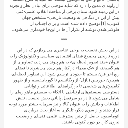
از زاویه‌ای معین را دارد که شاید موجبی برای تبادل نظر و تجربه
در این زمینه شود. مبنای برخی از مباحث انقلاب علمی-فنی
پیش از این در «نگاهی به وضعیت تاریخی- مشخص جهان
کنونی» [1] توضیح داده شده است و برای اجتناب از
طولانی‌شدن نوشته از تکرار آن‌ها در این‌جا خودداری می‌شود.ـ
***
در این بخش نخست به برخی عناصری می‌پردازیم که در این
دوره تاریخی مجموع فضای اقتصادی-سیاسی و تکنولوژیک را به
عنوان «چند تصویر لحظه‌ای» به هم پیوند می‌زدند، تصاویری از
هم گسیخته از «یک معما» در کنار هم چیده می‌شوند تا فضای
ربع آخر قرن بیستم تا حدودی ترسیم شود. این تصاویر لحظه‌ای،
هم‌چون جورچین (پازل) از ریگانیسم تا گورباچفیسم و از ظهور
کامپیوترهای شخصی تا بزرگراه‌های اطلاعاتی و توانایی
دسترسی سیستم‌های ارتباطی با اتکاء به سیستم ماهواره‌ای را
شامل می‌شوند تا در دو سرفصل پایانیِ بخش نخست، نقش
اطلاعات و دانش را به عنوان کالا و نیز سرمایه بیشتر مورد توجه
قرار دهند و از سوی دیگر، تلنگری به آغاز بحث درباره‌ی
اتوماسیون حاصل از چنین پیشرفت علمی-فنی‌ای و وضعیت
نیروی کار، در دوره کنونی باشند.ـ