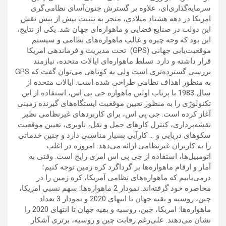
سرمایه‌گذاری‌ای، علاوه بر گسترش جنون‌آسای نظامی‌گری
امریکا در دهه هشتاد میلادی، منجر به تثبیت بیش از پیش نقش
این دولت در صنایع فضایی و ماهواره‌ای جهان شد. یکی از نتایج،
این بود که وجه چیره و غالب ماهواره‌های نظامی و سیستم
موقعیت‌یابی جهانی (GPS) تحت مدیریت و فرماندهی امریکا
قرار داشته و دارد. تسلط ماهواره‌ای ایالات متحده، نیازمند
بررسی گسترده‌تری است ولی به کوتاهی می‌توان گفت که GPS
به منظور اهداف نظامی طراحی شده است. ایالات متحده از
سال 1983 با پرتاب اولین ماهواره جی پی اس، استفاده از این
تکنولوژی را به منظور تعیین موقعیت ایستگاه‌های گیرنده زمینی
آغاز کرده است. جی پی اس، برای کاربردهای غیرنظامی نظیر
نقشه‌برداری، کنترل کارهای حمل و نقل، ناوبری، تعیین موقعیت
سکوهای دریایی و … کارآیی بسیار مناسبی دارد و چنین خدماتی
را به کاربران غیرنظامی ارائه می‌دهد. امروزه در اغلب
اتومبیل‌ها، استفاده از جی پی اس امری رایج است. وقتی به
آمار و ارقام ماهواره‌ها بر گرداگرد کره زمین توجه کنیم؛
درمی‌یابیم که ماهواره‌های نظامی آمریکا، کره زمین را در
محاصره خود گرفته‌اند. نمودار 2 ماهواره‌ها: سهم نسبی امریکا،
چین، روسیه و بقیه جهان تا انتهای 2020 و نمودار 3 تعداد
ماهواره‌ها: امریکا، چین، روسیه و بقیه جهان تا انتهای 2020 را
نشان می‌دهند. علی‌رغم رقابت چین و روسیه، برتری آشکار