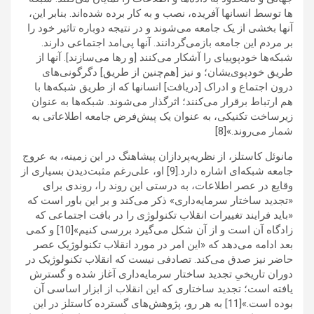
ها توسط انسان­ها آفریده، نصب و به کار برده شده­‌اند. بنابر این،
آن­ها بخشی از یک جامعه می­‌شوند و در نتیجه دوباره تاثیر خود را
بر مردم این جامعه بازمی‌گردانند. آن­ها پی‌امد اجتماعی دارند.
شبکه­‌ها خودپویی­ای را آشکار می‌کنند [و رها می­‌سازند]. آن­ها از
طریق خودپوی‌ی­شان؛ و نیز [هم‌چنین از طریق] دگرگونی‌های
درون اجتماع و ادراک [دریافت] انسان­ها که از طریق شبکه­‌ها با
هم ارتباط برقرار می­‌کنند؛ اثرگذار می‌­شوند. شبکه­‌ها به عنوان
زیرساخت تکنیکی، به عنوان یک پیش‌فرض جامعه اطلاعاتی به
شمار می­‌روند.»[8]
مانوئل کاستلز، از نظریه‌پردازان پیشاهنگ در این زمینه، به عروج
جامعه شبکه‌ای اشاره دارد.[9] او، علی‌رغم مثبت‌دیدن بسیاری از
وقایع در عصر اطلاعات، به درستی این روند را، روندی برای
«تجدید ساختار سرمایه‌داری» ذکر می‌کند و بر این باور است که
«باید فرایند تغییرات انقلاب تکنولوژی را در بافت اجتماعی که
زادگاه آن است و از آن شکل می‌گیرد بررسی کنیم»[10] و کمی
بعد ادامه می‌دهد که «این امر در مورد انقلاب تکنولوژیک عصر
حاضر نیز صدق می‌کند. تصادفی نیست که انقلاب تکنولوژیک در
دوران تاریخیِ تجدید ساختار سرمایه‌داری آغاز شده و گسترش
یافته است؛ تجدید ساختاری که این انقلاب از ابزار اساسی آن
بوده است.»[11] به هر رو، پژوهش‌های گسترده کاستلز در این