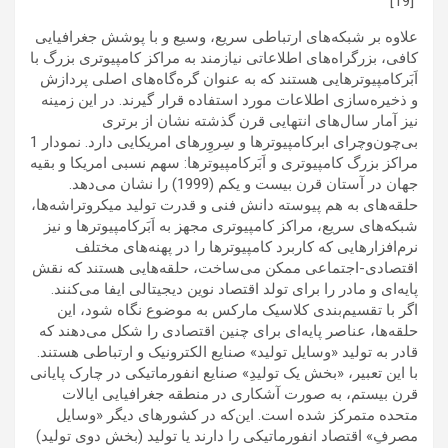
[19]
علاوه بر شبکه‌های ارتباطی سریع، وسیع و با پوشش جغرافیایی
کافی، بزرگراه‌های اطلاعاتی نیازمند به مراکز کامپیوتری بزرگ با
اَبَرکامپیوترهایی هستند که به عنوان گره‌گاه‌های اصلی پردازش
و ذخیره‌سازی اطلاعات مورد استفاده قرار گیرند. در این زمینه
نیز آمار سال‌های انتهایی قرن گذشته نشان از برتری
بی‌چون‌وچرای ابرکامپیوترها و سِروِرهای امریکایی دارد. نمودار 1
مراکز بزرگ کامپیوتری و اَبَرکامپیوترها: سهم نسبی امریکا و بقیه
جهان در آستان قرن بیست و یکم (1999) را نشان می‌دهد.
حلقه‌های به هم پیوسته دانش فنی و قدرت تولید میکروتراشه‌ها،
شبکه‌های سریع، مراکز کامپیوتری مجهز به اَبَرکامپیوترها و نیز
نرم‌افزارهایی که کاربرد کامپیوترها را در پهنه‌های مختلف
اقتصادی-اجتماعی ممکن می‌ساخت، حلقه‌هایی هستند که نقش
پایه‌ای و مادر را برای تولد اقتصاد نوین دیجیتالی ایفا می‌کنند.
اگر با تقسیم‌بندی کلاسیک مارکس به موضوع نگاه شود، این
حلقه‌ها، عناصر پایه‌ای برای چنین اقتصادی را شکل می‌دهند که
قادر به تولید «وسایل تولید» صنایع الکترونیک و ارتباطی هستند.
با این تعبیر، «بخش یک تولیدِ» صنایع انفورماتیکی در چارک پایانی
قرن بیستم، به صورت آشکاری در منطقه جغرافیایی ایالات
متحده متمرکز شده است. این‌که در کشورهای دیگر «وسایل
مصرفِ» اقتصاد انفورماتیکی را دارند یا تولید (بخش دوی تولید)