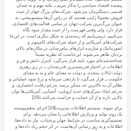
پیچیده اقتصاد سیاسی را به‌کار ببریم ــ نکته مهم و نه چندان
قدیمی دستگیرمان می‌شود. شرکت‌های بزرگ جهان از حیث
فروش معمولا ژاپنی هستند که در راس آن‌ها میتسوبیشی، به
عنوان بزرگ‌ترین شرکت جهان در تمامی فعالیت‌های اقتصادی،
قرار دارد. ولی وقتی فهرست را از حیث مقدار سود نگاه
می‌کنیم، درمی‌یابیم که رتبه‌بندی به شکل دیگری است. در این‌جا
شرکت‌های آمریکایی و از جمله شرکت‌های کامپیوتر و
انفورماتیک و سازنده ابزارهای پیام‌رسانی در مکان‌های بالای
نردبان ظاهر می‌شوند. این‌جاست که نظریه نسبتاً
شناخته‌شده‌ای مورد تایید قرار می‌گیرد: کنترل دانش و فن و
اطلاعات در اختیار قدرتمندترین قدرتمندان ــ در زیر رهبری
دولت ایالات متحده، و دولت به معنای عام و نه به معنای
حکومت ــ قرار می‌گیرد تا بازدهی سرمایه و نرخ سود عملیاتی و
نظایر آن به بالاترین حد ممکن برسد. به‌رغم رقابت انحصاری، و
به‌رغم ایجاد تمرکزهای جدید اروپایی- آسیایی، آمریکایی‌ها توان
بالایی دارند و از آن حمایت و حراست می‌کنند.»[23]
برای نمونه، سیستم اطلاعات مدیریت[24] اجزای به‌هم‌پیوسته
یک روند تولید و پردازش اطلاعاتی را نشان می‌دهد. برای
تصمیم‌گیری مناسب در شرایط جهانِ پرشتاب، نیاز به داده‌ها،
اطلاعات و به روز رسانی آن‌هاست. در اثر حجم زیاد داده‌ها و