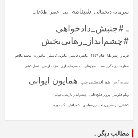
شبنامه
سرمایه‌ دیجیتالی
عصر اطلاعات
عصر
ـ #جنبش_دادخواهی
#چشم‌انداز_رهایی‌بخش
فریبرز رئیس‌دانا
قیام 1357
مانفرد فاسلر
مانوئل کاستلز
ماهواره‌
محمد مالجو
مقاومت_زندگی_است
موج‌های بلند سرمایه‌داری
مژده ارسی
نسل کشی
همایون ایوانی
هم اندیشی چپ
نشریه آرش
ویلم فلوسر
پرویز قلیچ‌خانی
چشم‌انداز تاریخی‌ـ‌جهانی
کشتار_سراسری_زندانیان_سیاسی
کندراتیف
گاه-دوره
مطالب دیگر...