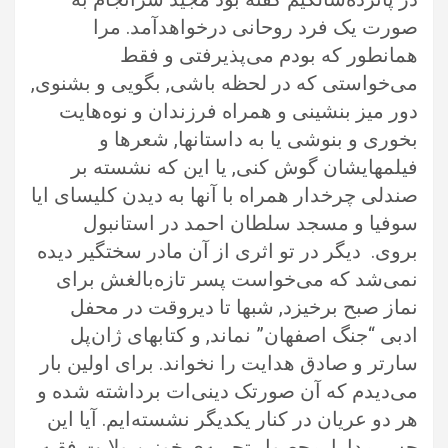
صورت یک فرد روحانی در‌خواهد‌آمد. مرا
همانطور که بودم می‌پذیرفتی و فقط
می‌خواستی که در لحظه باشی, بگویی و بشنوی,
دور میز بنشینی و همراه فرزندان و نوه‌هایت
بخوری و بنوشی یا به داستانها, شعرها و
فیلمهایشان گوش کنی, یا این که نشسته بر
صندلی چرخدار همراه با آنها به دیدن کلیسای ایا
سوفیا و مسجد سلطان احمد در استانبول
بروی. دیگر در تو اثری از آن مادر سختگیر دیده
نمی‌شد که می‌خواست پسر تازه‌بالغش برای
نماز صبح برخیزد, شبها تا دیر‌وقت در محفل
ادبی “جنگ اصفهان” نماند, و کتابهای ژان‌پل
سارتر و صادق هدایت را نخواند. برای اولین بار
می‌دیدم که آن صورتک دینی‌ات برداشته شده و
هر دو عریان در کنار یکدیگر نشسته‌ایم. آیا این
حس مدارا, محصول تجربه‌ی خونین ولایت فقیه