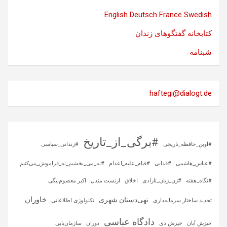
English
Deutsch
France
Swedish
کتابخانه گفتگوهای زندان
شبنامه
haftegi@dialogt.de
#برگی_از_تاریخ
#اوین_حافظه_تاریخی
#زندانی_سیاسی
#عباس_هاشمی
#فدایی
#قیام_علیه_اعدام
#نه_می_بخشیم_نه_فراموش_می‌کنیم
#نگاه_هفته
#ژن_ژیان_ئازادی
اخلاق
ارنست مندل
اکبر معصوم‌بیگی
خاوران
تهی‌دستان شهری
تجدید ساختار سرمایه‌داری
تکنولوژی اطلاعاتی
دادگاه عباسی
خیزش آبان
خیزش دی
دوران
سازمان‌یابی