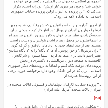
“جمهوری اسلامی به دیوان بین المللی دادگستری فراخوانده
خواهد شد” و چون هر چیزی “بار اولش”، نوبرانه است، تکرار
می‌کند که: “این پرونده به عنوان اولین پرونده جنایات جمهوری
اسلامی به دادگاه لاهه می‌رود”.ـ
از آخرین گزاره نوبرانه اسماعیلیون که شروع کنیم، شبیه همین
ادعا را حواریون “ایران تریبونال” در آغاز کار کردند. برخی از آن
صحنه‌گردانان، نظیر پیام اخوان و کاوه شهروز، اکنون نیز همراه
با اسماعیلیون در محفل رهبرتراشان نئولیبرال و دست راستی
هستند. بعد از چند انتقاد جدی به ادعاهای نادقیق و گزافه گوی
“ایران تریبونال” و حواریونش، آن‌ها “دادگاه” را به “دادگاه نمادین”
تغییر اسم دادند. برای متقاعد کردن اسماعیلیون و شرکایش،
کافیست به صفحه دیوان بین‌المللی دادگستری در بخش
پرونده‌های موقت نگاه کنیم و اتفاقاً به پرونده‌های دیگر جمهوری
اسلامی ایران که در این دادگاه وجود دارد برخواهیم خورد. برخی
از این پرونده‌ها عبارتند از:
ـ * پرونده شکایت کارکنان دیپلماتیک و کنسولی ایالات متحده در
تهران (ایالات متحده آمریکا علیه ایران)
[xvii]
ـ * شکایت شرکت نفت انگلیس و ایران (بریتانیا علیه ایران)