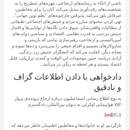
ناشی از اتکاء به رسانه‌های ارتجاعی، مهره‌های شطرنج را به
شخصیت‌های رقت‌آوری تبدیل می‌کند. آنان را برای مخاطبین،
غیرقابل باور می‌کند: پذیرفتن چارچوبه‌های “نظم نوین جهانی”،
تهی کردن محتوای مبارزه مردم و جنبش‌های اجتماعی-طبقاتی
از مطالبات واقعی‌شان، سوق دادن نگاه‌ها از توانایی‌ها و اقتدار
جنبش مردمی به قدرت نظامی، اقتصادی و سیاسیِ دولت‌های
امپریالیستی و ارتجاعی، رهبرسازی نیابتی که بازبینی و
سازوکارهای تصمیم و اقدام جمعی را نمی‌پذیرد و ده‌ها نمونه و
نشانه دیگر، کفایت می‌کند که کنشگران جنبش زن، زندگی،
آزادی دریابند، چنین موجودات ابن الوقت و کمدی-تراژیکی، قابل
اعتماد نیستند و هر لحظه به رنگی در می‌آیند.ـ
دادخواهی با دادن اطلاعات گزاف
و نادقیق
به نوع اطلاع رسانی اسماعیلیون درباره ارجاع پرونده‌ی پرواز
۷۵۲ هواپیمایی اوکراین به ديوان بين‌المللى دادگسترى
[xvi]
(ICJ)
بازگردیم. او به خانواده‌ها و مخاطبین اطمینان خاطر می‌دهد که :