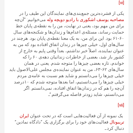
[vi]
یکی از فشرده‌ترین جمع‌بندی‌های نمایندگان این طیف را در
مصاحبه یوسف اشکوری با رادیو دویچه وله
می‌خوانیم: “آن‌چه
برای من مهم بود، یعنی در نهایت، من را به نقطه‌ی پایان خط
حمایت رساند، مسئله‌ی اعدام‌ها و زندان‌ها و شکنجه‌های سال
۶۰-۶۱ بود. این برای من، به یک معنا نقطه‌ی پایان بود. هرچند در
سال‌های اول، خیلی چیزها در زندان اتفاق افتاده بود که من به
عنوان نماینده، اصلاً خبر نداشتم، بعداً وقتی پایم به خارج از
کشور باز شد، بعضی از خاطرات زندانیان دهه‌ی ۶۰ را که
خواندم، تازه بعضی چیزها را متوجه شدم. یعنی در همان
سال‌های ۶۲-۶۳، من به عنوان نماینده‌ی مجلس علی‌الاصول باید
خیلی چیزها را می‌دانستم و شاید هم نسبت به عامه‌ی مردم
خیلی چیزها را می‌دانستیم، اما بعدها متوجه شدم که ۱۰درصد
آن‌چه را هم که در زندان‌ها اتفاق افتاده، نمی‌دانستم. اگر
می‌دانستم، شاید زودتر فاصله می‌گرفتم.”ـ
[vii]
یک نمونه از آن فعالیت‌هایی است که در تحت عنوان
ایران
تریبونال
فعالیت‌های خود را برای برگزاری یک “دادگاه نمادین”
دنبال کرد.ـ