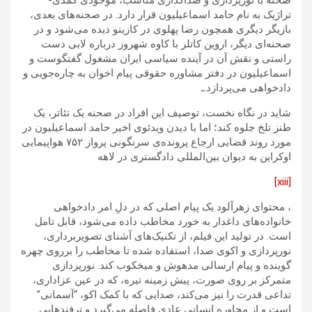
صحنه با نورپردازی و صداگذاری مناسب، موجودی کمدی-
تراژیک به نام حامد اسماعیلیون قرار دارد. در صحنه‌های بعدی،
بازیگر دیگری همچون رضا پهلوی در کازینو دیده می‌شود و در
صحنه‌ای دیگر، اروین کاتلر با کاوه شهروز درباره لابی دست
راستی و نقش آن در آینده سیاسی ایران مشغول گفتگوست و
اسماعیلیون در دفتر مشاوره حقوقی پیام اخوان به چاره‌جویی و
دادخواهی می‌پردازد.ـ
شاید در نگاه نخست، توصیف این افراد در صحنه یک تئاتر، یک
طنز تلخ جلوه کند؛ اما با دیدن ویدئوی اخیر حامد اسماعیلیون در
مورد روند قضایی ارجاع پرونده‌ی سرنگونی پرواز ۷۵۲ هواپیمایی
اوکراین به دیوان بین‌المللی دادگستری در لاهه
[xiii]
، محتوای زهرآلود یک پیام اصلی که در دلِ امر دادخواهی
خانواده‌های داغدار به خورد مخاطب داده می‌شود، قابل تامل
است. در تولید این فیلم، از تکنیک‌های آشنای تصویربرداری،
نورپردازی و اکوی صدا، استفاده شده تا مخاطب را برروی چهره
گوینده و پیام ارسالی مدهوش و میخکوب کند. نورپردازی
متمرکز بر روی صورت، پیش زمینه تیره، که در عین عزاداری،
تداعی قدرت را نیز می‌کند، صدایی که با کمک اکو، “آسمانی”
است و از محاوره انسانی عادی فاصله می‌گیرد و ترفندهایی