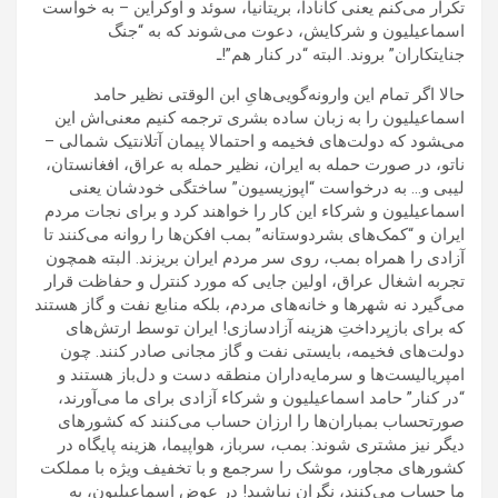
تکرار می‌کنم یعنی کانادا، بریتانیا، سوئد و اوکراین – به خواست
اسماعیلیون و شرکایش، دعوت می‌شوند که به “جنگ
جنایتکاران” بروند. البته “در کنار هم”!ـ
حالا اگر تمام این وارونه‌گویی‌هایِ ابن الوقتی نظیر حامد
اسماعیلیون را به زبان ساده بشری ترجمه کنیم معنی‌اش این
می‌‍شود که دولت‌های فخیمه و احتمالا پیمان آتلانتیک شمالی –
ناتو، در صورت حمله به ایران، نظیر حمله به عراق، افغانستان،
لیبی و… به درخواست “اپوزیسیون” ساختگی خودشان یعنی
اسماعیلیون و شرکاء این کار را خواهند کرد و برای نجات مردم
ایران و “کمک‌های بشردوستانه” بمب افکن‌ها را روانه می‌کنند تا
آزادی را همراه بمب، روی سر مردم ایران بریزند. البته همچون
تجربه اشغال عراق، اولین جایی که مورد کنترل و حفاظت قرار
می‌گیرد نه شهرها و خانه‌های مردم، بلکه منابع نفت و گاز هستند
که برای بازپرداختِ هزینه آزادسازی! ایران توسط ارتش‌های
دولت‌های فخیمه، بایستی نفت و گاز مجانی صادر کنند. چون
امپریالیست‌ها و سرمایه‌داران منطقه دست و دل‌باز هستند و
“در کنار” حامد اسماعیلیون و شرکاء آزادی برای ما می‌آورند،
صورتحساب بمباران‌ها را ارزان حساب می‌کنند که کشورهای
دیگر نیز مشتری شوند: بمب، سرباز، هواپیما، هزینه پایگاه در
کشورهای مجاور، موشک را سرجمع و با تخفیف ویژه با مملکت
ما حساب می‌کنند، نگران نباشید! در عوض اسماعیلیون، به