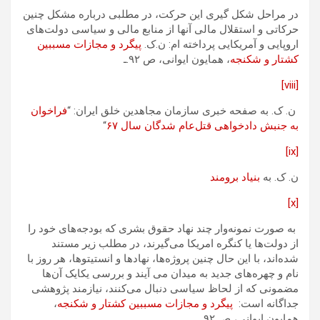
در مراحل شکل گیری این حرکت، در مطلبی درباره مشکل چنین
حرکاتی و استقلال مالی آنها از منابع مالی و سیاسی دولت‌های
اروپایی و آمریکایی پرداخته ام: ن.ک.
پیگرد و مجازات مسببین
کشتار و شکنجه
، همایون ایوانی، ص ۹۲.ـ
[viii]
ن. ک. به صفحه خبری سازمان مجاهدین خلق ایران: “
فراخوان
به جنبش دادخواهی قتل‌عام شدگان سال ۶۷
“
[ix]
ن. ک. به
بنیاد برومند
[x]
به صورت نمونه‌وار چند نهاد حقوق بشری که بودجه‌های خود را
از دولت‌ها یا کنگره امریکا می‌گیرند، در مطلب زیر مستند
شده‌اند، با این حال چنین پروژه‌ها، نهادها و انستیتوها، هر روز با
نام و چهره‌های جدید به میدان می آیند و بررسی یکایک آن‌ها
مضمونی که از لحاظ سیاسی دنبال می‌کنند، نیازمند پژوهشی
جداگانه است:
پیگرد و مجازات مسببین کشتار و شکنجه
،
همایون ایوانی، ص ۹۲.ـ