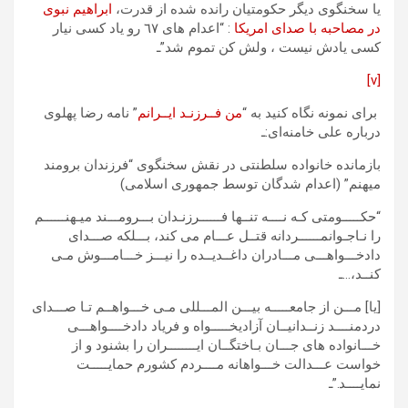
یا سخنگوی دیگر حکومتیان رانده شده از قدرت،
ابراهیم نبوی
در مصاحبه با صدای امریکا
: “اعدام های ٦٧ رو یاد کسی نیار
کسی یادش نیست ، ولش کن تموم شد”ـ
[v]
برای نمونه نگاه کنید به “
من فــرزنـد ایــرانم
” نامه رضا پهلوی
درباره علی خامنه‌ای:ـ
بازمانده خانواده سلطنتی در نقش سخنگوی “فرزندان برومند
میهنم” (اعدام شدگان توسط جمهوری اسلامی)
“حکـــــومتی کـه نــــه تنــها فــــــرزنـدان بـــرومـــند میـهنــــــم
را نـاجـوانمــــــردانه قتــل عـــام می کند، بـــلکه صـــدای
دادخـــواهـــی مـــادران داغــدیــده را نیـــز خـــامـــوش مـی
کنــد،…ـ
[یا] مـــن از جامعـــــه بیـــن المـــللی مـی خـــواهــم تـا صـــدای
دردمنــــد زنــدانیــان آزادیخـــــواه و فریاد دادخــــواهـــی
خـــانواده های جـــان بـاختگــان ایــــــــران را بشنود و از
خواست عـــدالت خـــواهانه مــــردم کشورم حمایـــــت
نمایــــد.”ـ