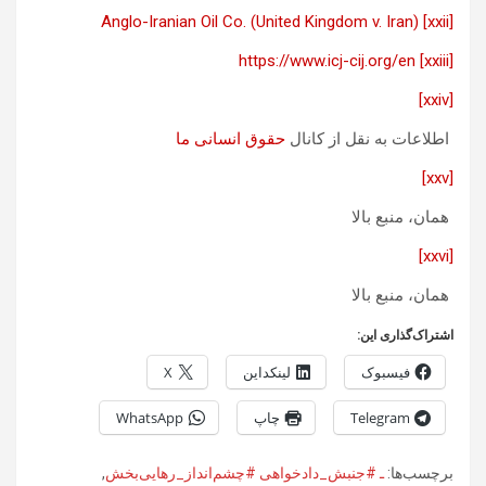
Anglo-Iranian Oil Co. (United Kingdom v. Iran)
[xxii]
https://www.icj-cij.org/en
[xxiii]
[xxiv]
اطلاعات به نقل از کانال
حقوق انسانی ما
[xxv]
همان، منبع بالا
[xxvi]
همان، منبع بالا
اشتراک‌گذاری این:
فیسبوک
لینکداین
X
Telegram
چاپ
WhatsApp
برچسب‌ها:
ـ #جنبش_دادخواهی #چشم‌انداز_رهایی‌بخش
,