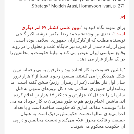
Strategy?
Mojdeh Arasi, Homayoon Ivani, p. 271.
[iv]
برای نمونه نگاه کنید به “
تبیین علمی کشتار ۶۷ امر دیگری
است!
“، نقدی بر نوشتهء محمد رضا نیکفر، نوشته اکبر گنجی.
نویسنده مطلب که از کارگزاران جمهوری اسلامی بوده است،
پس از رانده شدن از قدرت نیز جایگاه علت و معلول را در روند
وقایع سیاسی ایران عوض می کند و نهایتا حکومت و مخالفین را
در یک طراز قرار می دهد:ـ
“ماشین خشونت به کار افتاده بود و طرفین به بی رحمانه ترین
شکل همدیگر را می کشتند. مسعود رجوی فقط از ۲ هزار ترور
سال اول فاز نظامی (غیر از رهبران رژیم) سخن گفته است. اما
زمامداران جمهوری اسلامی تعداد کل ترورهای منتهی به قتل
سازمان را حداقل ۱۲ هزار تن و حداکثر ۱۷ هزار تن اعلام کرده
اند. ماشین اعدام رژیم هم به طور همزمان به کار خود ادامه می
داد.” نویسنده مقاله، آماری که حکومت ساخته است و با تعداد
اعدامی‌های سالها نخست حکومتش نزدیک است به عنوان
حقیقت و فاکت محرز اعلام می‌کند و نخست مخالفین و در پی
آن حکومت محکوم می‌شوند!ـ