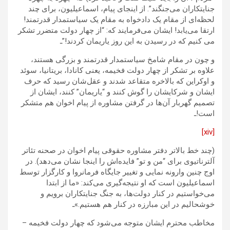
جنایتکاران می‌جنگند”. از اینجای پیام، اسماعیلیون، برای چند
لحظه‌ای از مقام یک دادخواه به مقام یک سیاستمدار قدرتمند!
ارتقا می‌یابد! ایشان می‌فرمایند که: “از چهار دولت متضرر تشکر
می کنیم که در رسیدن به این روز یاریمان کردند!”ـ
و چون در مقام شامخ سیاستمدار قدرتمند و بزرگی هستند،
علاوه بر تشکر از چهار دولت فخیمه، یعنی کانادا، بریتانیا، سوئد
و اوکراین که بالاخره متقاعد شدند و عقل‌شان رسید که حرف
ایشان و شرکایشان را گوش کنند و “یاریمان” کنند، ایشان از
تصمیم گهربار آن‌ها در گرفتن مشاوره از پیام اخوان هم متشکر
است!ـ
[xiv]
(چند خط بالاتر دفتر مشاوره حقوقی پیام اخوان در صحنه تئاتر
آلترناتیوی برای “من و تو” فایده‌اش را اینجا نشان می‌دهد). در
اوج چنین وارونه نمایی و تغییر جایگاه فرمانروا و کارگزار توسط
اسماعیلیون است که او نتیجه‌گیری می‌کند: «ما از ابتدا
می‌خواستیم در کنار دولت‌ها، به جنگ جنایتکاران برویم و
خوشحالیم در این مبارزه در کنار هم هستیم.»ـ
مخاطب محترم ایشان متوجه می‌شود که چهار دولت فخیمه –