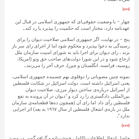
[xxv]
چهار – با وضعیت حقوقی‌ای که جمهوری اسلامی در قبال این
عهدنامه دارد، مختار است که حکمیت را بپذیرد یا رد کند.ـ
پنج – در نهایت، اگر جمهوری اسلامی صلاحیت دیوان را برای
رسیدگی به دعوا بپذیرد و محکوم شود اما از اجرای رای سر باز
بزند ، رای دیوان برای اجرا باید به شورای امنیت سازمان ملل
ارجاع شود و در این شورا دولت‌های صاحب حق وتو (امریکا،
روسیه، فرانسه، انگلستان و چین)، حرف آخر را می‌زنند.ـ
نمونه چنین مصوباتی را دوقلوی بهم چسبیده جمهوری اسلامی،
یعنی اسرائیل داشته است. دولت اسرائیل در شکایت فلسطين
از اسرائيل درباره‌ی ساختن ديوار مرزی، صلاحیت دیوان
بین‌المللی دادگستری را رد کرد و “ديوان در آن پرونده به نفع
فلسطين رأى داد. اما رای آن (همچون ده‌ها قطعنامه‌ی سازمان
ملل در باره‌ی اشغال فلسطين از سال ١٩٦٧ به بعد) اثر اجرایی
ندارد.”ـ
[xxvi]
حاصل انتقال اطلاعات ناکامل، خوشبینانه و گزافه گویی در مورد