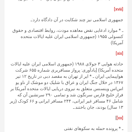
[xviii]
جمهوری اسلامی نیز چند شکایت در آن دادگاه دارد:ـ
ـ * موارد ادعایی نقض معاهده مودت، روابط اقتصادی و حقوق
کنسولی ۱۹۵۵ (جمهوری اسلامی ایران علیه ایالات متحده
آمریکا)
[xix]
حادثه هوایی ۳ جولای ۱۹۸۸ (جمهوری اسلامی ایران علیه ایالات
متحده آمریکا) [یادآوری: پرواز مسافربری شماره ۶۵۵ شرکت
هواپیمایی ایران ـ * ایر از تهران به مقصد دبی در تاریخ ۱۲ تیر
۱۳۶۷ در خلال جنگ ایران و عراق با شلیک دو موشک از ناو یو
اس‌اس وینسنس متعلق به نیروی دریایی ایالات متحده آمریکا بر
فراز خلیج فارس سرنگون شد و تمامی ۲۹۰ سرنشین آن که
شامل ۴۶ مسافر غیر ایرانی، ٢۴۴ مسافر ایرانی و ۶۶ کودک (زیر
۱۳ سال) بودند، جان باختند.ـ
]
[xx]
ـ * پرونده حمله به سکوهای نفتی