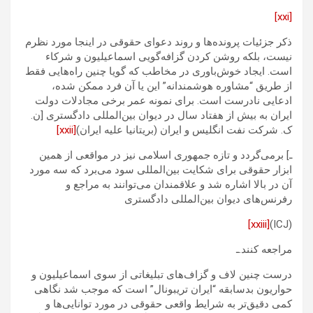
[xxi]
ذکر جزئیات پرونده‌ها و روند دعوای حقوقی در اینجا مورد نظرم
نیست، بلکه روشن کردن گزافه‌گویی اسماعیلیون و شرکاء
است. ایجاد خوش‌باوری در مخاطب که گویا چنین راه‌هایی فقط
از طریق “مشاوره هوشمندانه” این یا آن فرد ممکن شده،
ادعایی نادرست است. برای نمونه عمر برخی مجادلات دولت
ایران به بیش از هفتاد سال در ديوان بين‌المللى دادگسترى [ن.
ک. شرکت نفت انگلیس و ایران (بریتانیا علیه ایران)
[xxii]
ـ] برمی‌گردد و تازه جمهوری اسلامی نیز در مواقعی از همین
ابزار حقوقی برای شکایت بین‌المللی سود می‌برد که سه مورد
آن در بالا اشاره شد و علاقمندان می‌توانند به مراجع و
رفرنس‌های ديوان بين‌المللى دادگسترى
[xxiii]
(ICJ)
مراجعه کنند.ـ
درست چنین لاف و گزاف‌های تبلیغاتی از سوی اسماعیلیون و
حواریون بدسابقه “ایران تریبونال” است که موجب شد نگاهی
کمی دقیق‌تر به شرایط واقعی حقوقی در مورد توانایی‌ها و