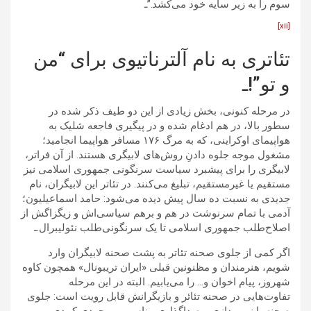
سوم را به زیر سایه خود می‌کشد.”ـ
[xii]
تئاتری به نام آلترناتیوی برای “من
و تو”!ـ
در مرحله کنونی، بخش زیادی از این دو طیف ذکر شده در
سطور بالا، در هم ادغام شده و در پیگیری فاجعه شلیک به
هواپیمای اوکراینی، که به مرگ ۱۷۶ مسافر هواپیما انجامید؛
مشغول موجه جلوه دادنِ روش‌های لابیگری هستند. از آن فراتر،
لابیگری را برای پیشبرد سیاست سرنگونی جمهوری اسلامی نیز
مستقیم یا غیرمستقیم، تبلیغ می‌کنند. در تئاتر این لابیگران، نام
جدیدی به نسبت ده سال پیش دیده می‌شود: حامد اسماعیلیون؛
آدمی با تمام سرنوشت در هم و برهم سیاسی‌اش و زیگزاگش از
اصلاح‌طلب جمهوری اسلامی تا یک سرنگونی‌طلب نئولیبرال.ـ
اگر کمی از جلوی صحنه تئاتر به پشت صحنه لابیگران وارد
شویم، هنرمندان و مظنونین قبلی «ایران تریبونال» همچون کاوه
شهروز، پیام اخوان و… را می‌یابیم. البته در این مرحله
تفاوت‌هایی در صحنه تئائر و بازیگرانش قابل رویت است: جلوی