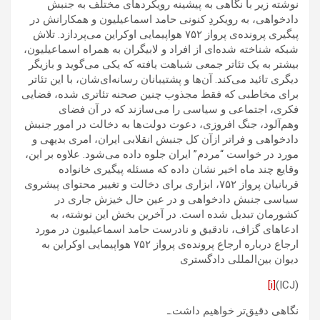
نوشته زیر با نگاهی به پیشینه رویکردهای مختلف به جنبش
دادخواهی، به رویکردِ کنونی حامد اسماعیلیون و همکارانش در
پیگیری پرونده‌ی پرواز ۷۵۲ هواپیمایی اوکراین می‌پردازد. تلاش
شبکه شناخته شده‌ای از افراد و لابیگران به همراه اسماعیلیون،
بیشتر به یک تئاتر جمعی شباهت یافته که یکی می‌گوید و بازیگر
دیگری تائید می‌کند. آن‌ها و پشتیبانان رسانه‌ای‌شان، با این تئاتر
برای مخاطبی که فقط مجذوب چنین صحنه تئاتری شده، فضایی
فکری، اجتماعی و سیاسی را می‌سازند که در آن فضای
وهم‌آلود، جنگ افروزی، دعوت دولت‌ها به دخالت در امور جنبش
دادخواهی و فراتر ازآن کل جنبش انقلابی ایران، امری بدیهی و
مورد در خواست “مردم” ایران جلوه داده می‌شود. علاوه بر این،
وقایع چند ماه اخیر نشان داده که مسئله پیگیری خانواده
قربانیان پرواز ۷۵۲، ابزاری برای دخالت و تغییر محتوای پیشروی
سیاسی جنبش دادخواهی و در عین حال خیزش جاری در
کشورمان تبدیل شده است. در آخرین بخش این نوشته، به
ادعاهای گزاف، نادقیق و نادرست حامد اسماعیلیون در مورد
ارجاع درباره ارجاع پرونده‌ی پرواز ۷۵۲ هواپیمایی اوکراین به
ديوان بين‌المللى دادگسترى
[i]
(ICJ)
نگاهی دقیق‌تر خواهیم داشت.ـ