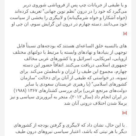
و یا طیفی از جریانات چپ پس از فروپاشی شوروی دربر
می‌گیرد که خود را در درون “نظم نوین جهانی” تعریف کرده‌اند
(خواه آشکارا و خواه شرمگینانه) و لابیگری را بخشی از سیاست
خود می‌دانند. دسته چهارم در درون این گرایش سوم، ان جی او
[x]
های بالنسبه خلق الساعه‌ای هستند که بودجه‌های نسبتاً قابل
توجهی از بنیادها و نهادهای وابسته یا مرتبط با دولت­های مختلف
اروپایی، امریکایی، اسرائیل و یا کشورهای عربی مخالف
جمهوری اسلامی دریافت می‌کنند. اتفاقاً حضور این دسته
چهارم، مجموع این طیف را لرزان و نامطمئن می‌کند. برای
نمونه، در خواستی که طیفی از آنان برای دخالت “سازمان
کشورهای اسلامی” (با رهبری عربستان سعودی یا سایر
دولت‌های مرتجع عربی) برای بررسی کشتارهای ۱۳۶۷ (۱۹۸۸)
در ایران انجام داد (سال ۲۰۱۲)، منجر به آبروریزی سیاسی و نیز
برملا شدن اختلاف درونی آنان شد
[xi]
. با این حال، نشان داد که لابیگری و گرفتن بودجه از کشورهای
دیگر با هر نیتی که باشد، اعتبار سیاسی نیروهای درون طیف