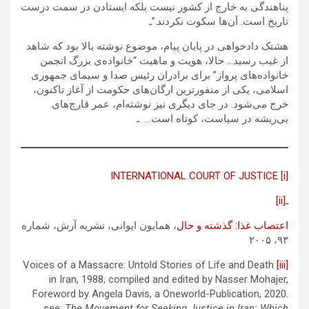
پناهندگی به خارج از کشور نیست بلکه ایستادن در سمت درست
تاریخ است‌. آن‌ها سکوت نکردند.”ـ
هشتک دادخواهی در پایان پیام، موضوع نوشته بالا بود که شاهد
از غیب رسید… حالا، هویت و ماهیت “خانواده‌ی بزرگ انجمن
خانواده‌های پرواز” برای برادران رئیس صدا و سیمای جمهوری
اسلامی، یکی از منفورترین ارگان‌های حکومت از آغاز تاکنون،
خرج می‌شود. در جای دیگری نیز نوشته‌ام، عمر قارچ‌های
بی‌ریشه در سیاست، کوتاه است… ـ
INTERNATIONAL COURT OF JUSTICE
[i]
ـ
[ii]
اعتصاب غذا: گذشته و حال
، همایون ايوانی، نشریه آرش، شماره
۹۳، ۲۰۰۵
Voices of a Massacre: Untold Stories of Life and Death
[iii]
in Iran, 1988, compiled and edited by Nasser Mohajer,
Foreword by Angela Davis, a Oneworld-Publication, 2020.
see:
The Movement for Seeking Justice in Iran: Which