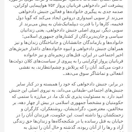
پیشرفت امر دادخواهی قربانیان پرواز ۷۵۲ هواپیمایی اوکراین،
صدمه جدی به پیگیری خانواده‌ها و فعالین جنبش دادخواهی
می‌زند. از سویی امیدواری دروغین ایجاد می‌کند که گویا دول
فخیمه، کارها را با قدرت دیپلماتیک‌شان به پیش می‌برند. از
سویی دیگر، نیروی اصلی جنبش دادخواهی، یعنی زندانیان
سیاسی و جان‌بدربردگان از کشتارهای جمهوری اسلامی؛
خانواده‌ها و بازماندگان جانفشانان و جانباختگان زندان‌ها و نیز
همراهان جنبش دادخواهی و انبوه خانواده‌های داغدار خیزش‌های
اخیر اجتماعی در ایران، قتل‌های زنجیره‌ای و نیز خانواده
قربانیان پرواز اوکراینی را به پیروی از سیاست‌های کلان دولت‌ها
دعوت می‌کند. آنان را که پرتلاش و چشم‌انتظارند، به نقشی
انفعالی و تماشاگر سوق می‌دهد.ـ
در برابر، جنبش دادخواهی که خود را همبسته و در کنار سایر
جنبش‌های اجتماعی-طبقاتی می‌داند، به نیروی اصلی این جنبش
امید دارد. به مسئولیت پذیری تک تک ما، در مبارزه با ستمی که
حکومتیان و مشخصاً جمهوری اسلامی در بیش از چهار دهه، بر
مخالفین، معترضین، دگراندیشان، روشنفکران، کارگران و
زحمتکشان روا داشته است. این حکومت، فرزندان آنان را در
خیابان به قتل رسانده یا در شکنجه‌گاه‌ها و زندان‌ها حق زندگی
آزاد و رها را از آنان ربوده، گذشته و حال آنان را تبدیل به