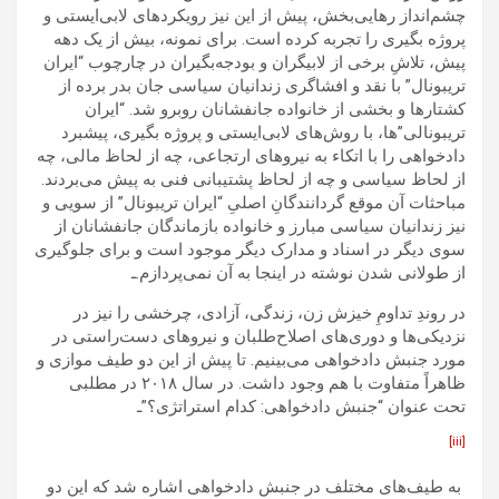
چشم‌انداز رهایی‌بخش، پیش از این نیز رویکردهای لابی‌ایستی و
پروژه بگیری را تجربه کرده است. برای نمونه، بیش از یک دهه
پیش، تلاشِ برخی از لابیگران و بودجه‌بگیران در چارچوب “ایران
تریبونال” با نقد و افشاگری زندانیان سیاسی جان بدر برده از
کشتارها و بخشی از خانواده جانفشانان روبرو شد. “ایران
تریبونالی”ها، با روش‌های لابی‌ایستی و پروژه بگیری، پیشبرد
دادخواهی را با اتکاء به نیروهای ارتجاعی، چه از لحاظ مالی، چه
از لحاظ سیاسی و چه از لحاظ پشتیبانی فنی به پیش می‌بردند.
مباحثات آن موقع گردانندگانِ اصلیِ “ایران تریبونال” از سویی و
نیز زندانیان سیاسی مبارز و خانواده بازماندگان جانفشانان از
سوی دیگر در اسناد و مدارک دیگر موجود است و برای جلوگیری
از طولانی شدن نوشته در اینجا به آن نمی‌پردازم.ـ
در روندِ تداومِ خیزش زن، زندگی، آزادی، چرخشی را نیز در
نزدیکی‌ها و دوری‌های اصلاح‌طلبان و نیروهای دست‌راستی در
مورد جنبش دادخواهی می‌بینیم. تا پیش از این دو طیف موازی و
ظاهراً متفاوت با هم وجود داشت. در سال ۲۰۱۸ در مطلبی
تحت عنوان “جنبش دادخواهی: کدام استراتژی؟”ـ
[iii]
به طیف‌های مختلف در جنبش دادخواهی اشاره شد که این دو