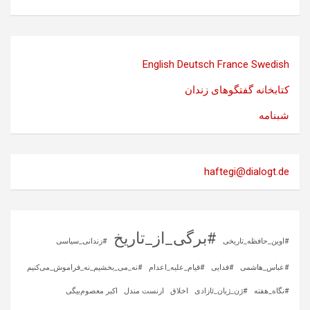
English
Deutsch
France
Swedish
کتابخانه گفتگوهای زندان
شبنامه
haftegi@dialogt.de
#برگی_از_تاریخ
#اوین_حافظه_تاریخی
#زندانی_سیاسی
#عباس_هاشمی
#فدایی
#قیام_علیه_اعدام
#نه_می_بخشیم_نه_فراموش_می‌کنیم
#نگاه_هفته
#ژن_ژیان_ئازادی
اخلاق
ارنست مندل
اکبر معصوم‌بیگی