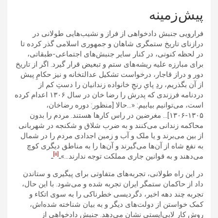
پیش‌زمینه
فرارویی جنبش دادخواهی از فراز و نشیب‌هایی طولانی در
درازنای تاریخ ستمگری شاهان و جمهوری اسلامی گذر کرده تا
در لحظه کنونی، در کنار سایر جنبش‌های اجتماعی-طبقاتی،
برای مبارزه علیه ریشه‌های ستم و تبعیض قرار گیرد. اگر از تاریخ
دور و دراز قاجار، درخواست تشکیل عدالتخانه و نیز حکامِ پیش
از آن بگذریم، ردِ پایِ رنجِ خانواده زندانیان را دستِ کم از
دردنامه فرزندی که پدرش را رضا خان در سال ۱۳۰۶ اعدام کرده
است، می‌توانیم بیابیم: «…حالا [منظور: دوره رضاخان،
۱۳۰۵-۱۳۰۶]… مغرضین در راس کارها هستند. مردم را بدون
محاکمه زندانی می‌کنند و به ضرب شلاق و شکنجه در شهربانی
از بین می‌برند و یا ملک و آب و زمین اجدادی مردم را در شمال
به نفع شاه از آن‌ها می‌گیرند و آن‌ها را به مناطق دیگری کوچ
[ii]
می‌دهند و به قوانین جاری مملکت توجه ندارند…»ـ
ـ
در این راه طولانی، تجربه‌های متفاوتی برای پیگیری و ستاندن
داد از حاکمان ستمگر ایران تجربه شده و می‌شود. با این حال،
تجربه چند دهه اخیر، دگردیسی خطرناکی را به سوی اتکاء و
کمک خواستن از دولت‌های دیگر و به بیان شناخته شده‌اش،
روش کار لابی‌ایستی نشان می‌دهد. جنبش دادخواهی از