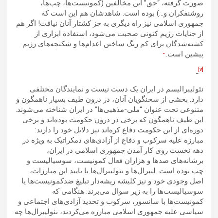
صورت گرفته، “حق” این مخالفین (کمونیست‌ها، چپ‌ها،
روشنفکران و…) بوده است. شاهدشان هم این است که
جمهوری اسلامی نیز راه دیگری به جز کشتار آنان نیافت! اگر هم
از جنایات رژیم کنونی صحبت می‌شود، استفاده ابزاری از
کشته‌شدگان برای کم رنگ ساختن اعدام‌ها و شکنجه‌های رژیم
ـ
پیشین است.
[v]
ـ
نئولیبرالیسم در ایران یک دست نیست و نمایندگان مختلفی
دارد. بخشی از سخنگویان آنان، در درون طیف بسیار ناهمگون و
متنوعی تحت عنوان “ملی-مذهبی‌ها” در ایران شناخته می‌شوند.
این طیف ناهمگون که برخی در درون حکومت بوده‌اند و برخی
دوره‌ای از این حکومت دفاع کره‌اند نیز دلایل خود را دارند:
مبارزه علیه سرکوب و دفاع از آزادی‌های دمکراتیک به ویژه در
دهه نخست روی کار آمدن جمهوری اسلامی در ایران،
برشانه‌های صدها و هزاران فعال کمونیست، سوسیالیست و
چپ بوده است. لیبرال‌ها و نئولیبرال‌ها با تایید این مبارزات،
اصل وجودی خود و نیز کلیشه ریشه‌دار تبلیغ ضدکمونیست‌ها یا
سوسیالیست‌ها را به زیر سوال می‌برند: هنگامی که
کمونیست‌ها با سانسور، سرکوب و تحدید آزادی‌های اجتماعی و
سیاسی علیه جمهوری اسلامی مبارزه می‌کردند، نئولیبرال‌ها چه