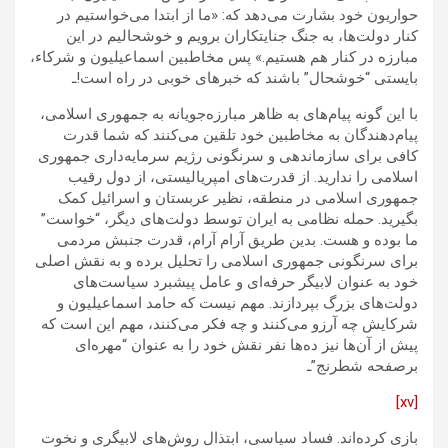
حواریون خود بشارت می‌دهد که: «ما از ابتدا می‌خواستیم در
کنار دولت‌ها، به جنگ جنایتکاران برویم و خوشحالیم در این
مبارزه در کنار هم هستیم.» پس مخاطبین اسماعیلیون و شرکاء،
بایستی “خوشحال” باشند که خبرهای خوبی در راه است!ـ
با این گونه پیام‌های به ظاهر مبارزه‌جویانه به جمهوری اسلامی،
پیام‌دهندگان به مخاطبین خود تلقین می‌کنند که شما قدرت
کافی برای سازماندهی و سرنگونی رژیم سرمایه‌داری جمهوری
اسلامی را ندارید. از قدرت‌های امپریالیستی، از دول رقیب
جمهوری اسلامی در منطقه، نظیر عربستان و اسرائیل کمک
بگیرید. حمله نظامی به ایران توسط دولت‌های دیگر، “خواست”
ما بوده و هست. بدین طریق آرام آرام، قدرت جنبش مردمی
برای سرنگونی جمهوری اسلامی را تحلیل برده و به نقش اصلی
خود به عنوان لابیگر حرفه‌ای و عامل پیشبرد سیاست‌های
دولت‌های بزرگ بپردازند. مهم نیست که حامد اسماعیلیون و
شرکایش چه آرزو می‌کنند و چه فکر می‌کنند، مهم این است که
پیش از آن‌ها نیز ده‌ها نفر نقش خود را به عنوان “مهره‌ای
برصفحه شطرنج”ـ
[xv]
بازی کرده‌اند. فساد سیاسی، ابتذال روش‌های لابیگری و نخوت