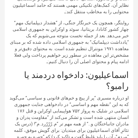
نظایر آن، کمک‌های تکنیکی مهمی هستند که حامد اسماعیلیون
محتوایی را به مخاطب منتقل کند:ـ
روایتگر، همچون یک خبرنگار جنگی، از “هشدار دیپلماتیک مهم”
چهار کشور کانادا، بریتانیا، سوئد و اوکراین به جمهوری اسلامی
خبر می‌دهد. بعد از جمله نخست متوجه می‌شویم که یک
“یادداشت دیپلماتیک” به جمهوری اسلامی داده شده که بر مبنای
معاهده ۱۹۷۱ مونترال تنظیم شده است. به محتوای دقیق‌تر و
مشخص‌تر این معاهده در سطور زیر خواهیم پرداخت ولی فعلا
ادامه پیام و محتوای اصلی آن را دنبال کنیم:ـ
اسماعیلیون: دادخواه دردمند یا
رامبو؟
او درباره مسیری “پر از پیچ و خم‌های قانونی و سیاسی” می‌گوید
که به این “نقطه مهم و اساسی” در دادخواهی جنایت جمهوری
اسلامی در شلیک به پرواز ۷۵۲ هواپیمایی اوکراین و قتل ۱۷۶
انسان منتهی شده است و تشکر می‌کند از “مقاومت پدران و
مادران جانباختگان و…” از همه مهم تر “م..رّرّرّرد..م”! (درس یک
تئاترِ آقای اسماعیلیون برای مبتدیان: برای گویش موفق، کلمه
“مردم”، آن را باید غلیظ گفت و تاکید کرد) که “چهره به چهره