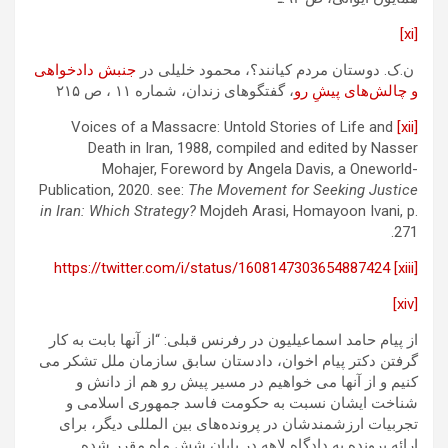
[xi]
ن.ک. دوستان مردم کیانند؟، محمود خلیلی در
جنبش دادخواهی
و چالش‌های پیشِ رو
، گفتگوهای زندان، شماره ۱۱ ، ص ۲۱۵
Voices of a Massacre: Untold Stories of Life and
[xii]
Death in Iran, 1988, compiled and edited by Nasser
Mohajer, Foreword by Angela Davis, a Oneworld-
Publication, 2020. see:
The Movement for Seeking Justice
in Iran: Which Strategy?
Mojdeh Arasi, Homayoon Ivani, p.
271.
https://twitter.com/i/status/1608147303654887424
[xiii]
[xiv]
از پیام حامد اسماعیلیون در رفرنس قبلی: “از آنها بابت به کار
گرفتن دکتر پیام اخوان، دادستان سابق سازمان ملل تشکر می
کنیم و از آنها می خواهیم در مسیر پیش رو هم از دانش و
شناخت ایشان نسبت به حکومت فاسد جمهوری اسلامی و
تجربیات ارزشمندشان در پرونده‌های بین المللی دیگر، برای
ارائه پرونده به دادگاه لاهه در پایان شش ماه مقرر شده