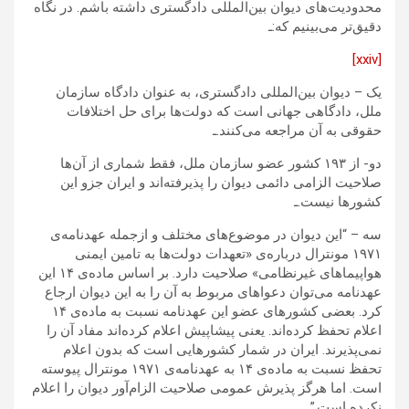
محدودیت‌های ديوان بين‌المللى دادگسترى داشته باشم. در نگاه
دقیق‌تر می‌بینیم که:ـ
[xxiv]
یک – دیوان بین‌المللی دادگستری، به عنوان دادگاه سازمان
ملل، دادگاهی جهانی است که دولت‌ها برای حل اختلافات
حقوقی به آن مراجعه می‌کنند.ـ
دو- از ۱۹۳ کشور عضو سازمان ملل، فقط شماری از آن‌ها
صلاحیت الزامی دائمی دیوان را پذیرفته‌اند و ایران جزو این
کشورها نیست.ـ
سه – “این دیوان در موضوع‌های مختلف و ازجمله عهدنامه‌ی
۱۹۷۱ مونترال درباره‌ی «تعهدات دولت‌ها به تامين ايمنى
هواپيماهاى غيرنظامى» صلاحیت دارد. بر اساس ماده‌ی ۱۴ این
عهدنامه می‌توان دعواهای مربوط به آن را به این دیوان ارجاع
کرد. بعضی کشورهای عضو این عهدنامه نسبت به ماده‌ی ۱۴
اعلام تحفظ کرده‌اند. یعنی پیشاپیش اعلام کرده‌اند مفاد آن را
نمی‌پذیرند. ایران در شمار کشورهایی است که بدون اعلام
تحفظ نسبت به ماده‌ی ۱۴ به عهدنامه‌ی ۱۹۷۱ مونترال پیوسته‌
است. اما هرگز پذیرش عمومی صلاحیت الزام‌آور دیوان را اعلام
نکرده است.”ـ