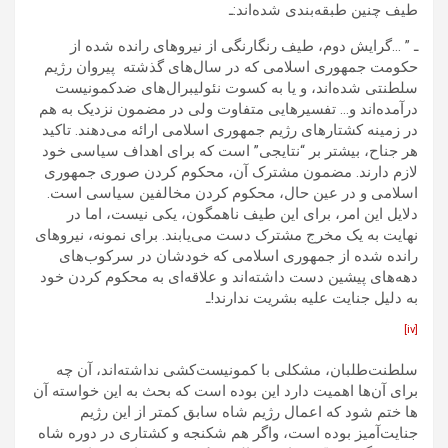
طیف چنین طبقه‌بندی شده‌اند:ـ
ـ ” …گرایش دوم، طیف رنگارنگی از نیروهای رانده شده از
حکومت جمهوری اسلامی که در سال‌های گذشته پیروان رژیم
سلطنتی شده‌اند، و یا به کسوت نئولیبرال‌های ضدکمونیست
درآمده‌اند و… تفسیرهایی متفاوت ولی در مضمون نزدیک به هم
در زمینه کشتارهای رژیم جمهوری اسلامی ارائه می‌دهند. تاکید
هر جناح، بیشتر بر “نتایجی” است که برای اهداف سیاسی خود
لازم دارند. مضمون مشترک آن، محکوم کردن صوری جمهوری
اسلامی و در عین حال، محکوم کردن مخالفین سیاسی است.
دلایل این امر، برای این طیف ناهمگون، یکی نیست، اما در
نهایت به یک مخرج مشترک دست می‌یابند. برای نمونه، نیروهای
رانده شده از جمهوری اسلامی که خودشان در سرکوب‌های
دهه‌های پیشین دست داشته‌اند و علاقه‌ای به محکوم کردن خود
به دلیل جنایت علیه بشریت ندارند!ـ
[iv]
سلطنت‌طلبان، مشکلی با کمونیست­‌کشی نداشته‌اند، آن چه
برای آن‌­ها اهمیت دارد این بوده است که بحث به این خواسته آن­‌
ها ختم شود که اعمال رژیم شاه سابق کمتر از این رژیم
جنایت‌آمیز بوده است، واگر هم شکنجه و کشتاری در دوره شاه