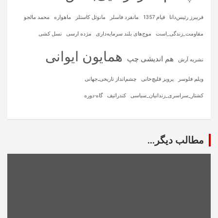
فریبرز رئیس‌دانا
قیام 1357
مانفرد فاسلر
مانوئل کاستلز
ماهواره‌
محمد مالجو
مقاومت_زندگی_است
موج‌های بلند سرمایه‌داری
مژده ارسی
نسل کشی
همایون ایوانی
هم اندیشی چپ
نشریه آرش
ویلم فلوسر
پرویز قلیچ‌خانی
چشم‌انداز تاریخی‌ـ‌جهانی
کشتار_سراسری_زندانیان_سیاسی
کندراتیف
گاه-دوره
مطالب دیگر...