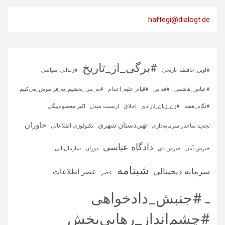
haftegi@dialogt.de
#برگی_از_تاریخ
#اوین_حافظه_تاریخی
#زندانی_سیاسی
#عباس_هاشمی
#فدایی
#قیام_علیه_اعدام
#نه_می_بخشیم_نه_فراموش_می‌کنیم
#نگاه_هفته
#ژن_ژیان_ئازادی
اخلاق
ارنست مندل
اکبر معصوم‌بیگی
خاوران
تهی‌دستان شهری
تجدید ساختار سرمایه‌داری
تکنولوژی اطلاعاتی
دادگاه عباسی
خیزش آبان
خیزش دی
دوران
سازمان‌یابی
شبنامه
سرمایه‌ دیجیتالی
عصر اطلاعات
عصر
ـ #جنبش_دادخواهی
#چشم‌انداز_رهایی‌بخش