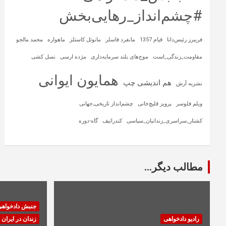
#چشم‌انداز_رهایی‌بخش
فریبرز رئیس‌دانا
قیام 1357
مانفرد فاسلر
مانوئل کاستلز
ماهواره‌
محمد مالجو
مقاومت_زندگی_است
موج‌های بلند سرمایه‌داری
مژده ارسی
نسل کشی
همایون ایوانی
هم اندیشی چپ
نشریه آرش
ویلم فلوسر
پرویز قلیچ‌خانی
چشم‌انداز تاریخی‌ـ‌جهانی
کشتار_سراسری_زندانیان_سیاسی
کندراتیف
گاه-دوره
مطالب دیگر...
جنبش دادخواه
رادیو دادخواهی
زندان در ایران