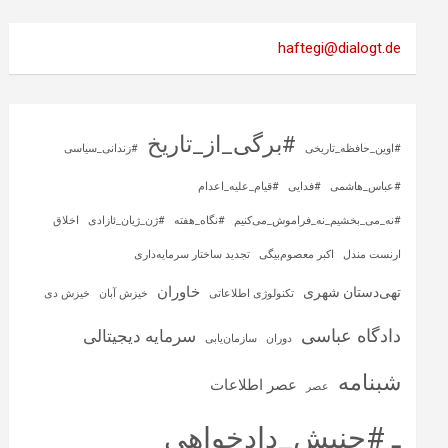
haftegi@dialogt.de
#برگی_از_تاریخ
#اوین_حافظه_تاریخی
#زندانی_سیاسی
#عباس_هاشمی
#فدایی
#قیام_علیه_اعدام
#نه_می_بخشیم_نه_فراموش_می‌کنیم
#نگاه_هفته
#ژن_ژیان_ئازادی
اخلاق
ارنست مندل
اکبر معصوم‌بیگی
تجدید ساختار سرمایه‌داری
خاوران
تهی‌دستان شهری
تکنولوژی اطلاعاتی
خیزش آبان
خیزش دی
دادگاه عباسی
سرمایه‌ دیجیتالی
دوران
سازمان‌یابی
شبنامه
عصر اطلاعات
عصر
ـ #جنبش_دادخواهی