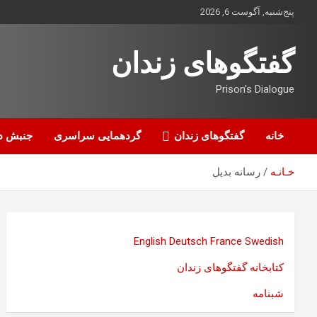
ه
پنج‌شنبه, آگوست 6, 2026
حتوا
روید
گفتگوهای زندان
Prison's Dialogue
خانه
گفتگوهای زندان
گردهمایی سراسری
جنبش د
خـانـه
رسانه بدیل
English
Deutsch
France
Swedish
کتابخانه گفتگوهای زندان
شبنامه