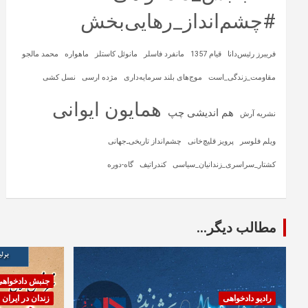
#چشم‌انداز_رهایی‌بخش
فریبرز رئیس‌دانا
قیام 1357
مانفرد فاسلر
مانوئل کاستلز
ماهواره‌
محمد مالجو
مقاومت_زندگی_است
موج‌های بلند سرمایه‌داری
مژده ارسی
نسل کشی
همایون ایوانی
هم اندیشی چپ
نشریه آرش
ویلم فلوسر
پرویز قلیچ‌خانی
چشم‌انداز تاریخی‌ـ‌جهانی
کشتار_سراسری_زندانیان_سیاسی
کندراتیف
گاه-دوره
مطالب دیگر...
جنبش دادخواه
رادیو دادخواهی
زندان در ایران