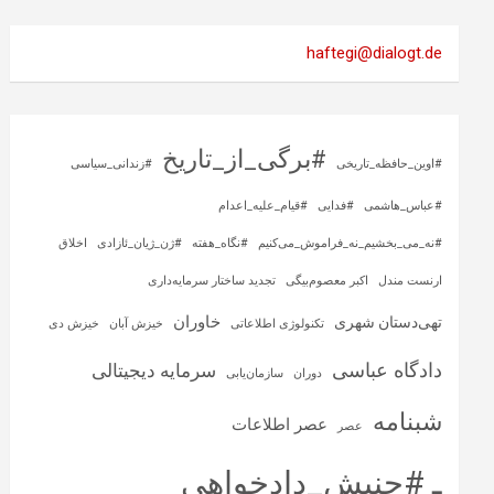
haftegi@dialogt.de
#برگی_از_تاریخ
#اوین_حافظه_تاریخی
#زندانی_سیاسی
#عباس_هاشمی
#فدایی
#قیام_علیه_اعدام
#نه_می_بخشیم_نه_فراموش_می‌کنیم
#نگاه_هفته
#ژن_ژیان_ئازادی
اخلاق
ارنست مندل
اکبر معصوم‌بیگی
تجدید ساختار سرمایه‌داری
خاوران
تهی‌دستان شهری
تکنولوژی اطلاعاتی
خیزش آبان
خیزش دی
دادگاه عباسی
سرمایه‌ دیجیتالی
دوران
سازمان‌یابی
شبنامه
عصر اطلاعات
عصر
ـ #جنبش_دادخواهی