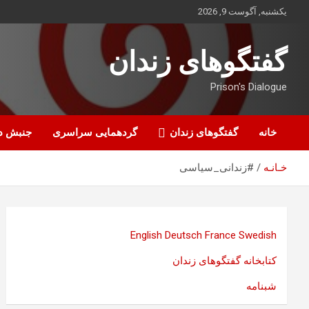
ه
یکشنبه, آگوست 9, 2026
حتوا
روید
گفتگوهای زندان
Prison's Dialogue
خانه
گفتگوهای زندان
گردهمایی سراسری
جنبش د
خـانـه
#زندانی_سیاسی
English
Deutsch
France
Swedish
کتابخانه گفتگوهای زندان
شبنامه