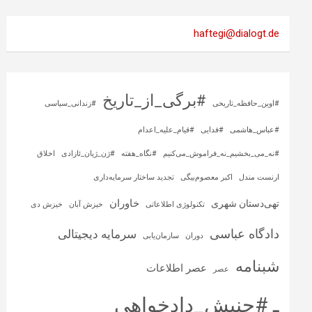
haftegi@dialogt.de
#برگی_از_تاریخ
#اوین_حافظه_تاریخی
#زندانی_سیاسی
#عباس_هاشمی
#فدایی
#قیام_علیه_اعدام
#نه_می_بخشیم_نه_فراموش_می‌کنیم
#نگاه_هفته
#ژن_ژیان_ئازادی
اخلاق
ارنست مندل
اکبر معصوم‌بیگی
تجدید ساختار سرمایه‌داری
خاوران
تهی‌دستان شهری
تکنولوژی اطلاعاتی
خیزش آبان
خیزش دی
دادگاه عباسی
سرمایه‌ دیجیتالی
دوران
سازمان‌یابی
شبنامه
عصر اطلاعات
عصر
ـ #جنبش_دادخواهی