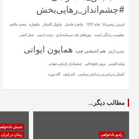
#چشم‌انداز_رهایی‌بخش
فریبرز رئیس‌دانا
قیام 1357
مانفرد فاسلر
مانوئل کاستلز
ماهواره‌
محمد مالجو
مقاومت_زندگی_است
موج‌های بلند سرمایه‌داری
مژده ارسی
نسل کشی
همایون ایوانی
هم اندیشی چپ
نشریه آرش
ویلم فلوسر
پرویز قلیچ‌خانی
چشم‌انداز تاریخی‌ـ‌جهانی
کشتار_سراسری_زندانیان_سیاسی
کندراتیف
گاه-دوره
مطالب دیگر...
جنبش دادخواه
رادیو دادخواهی
زندان در ایران