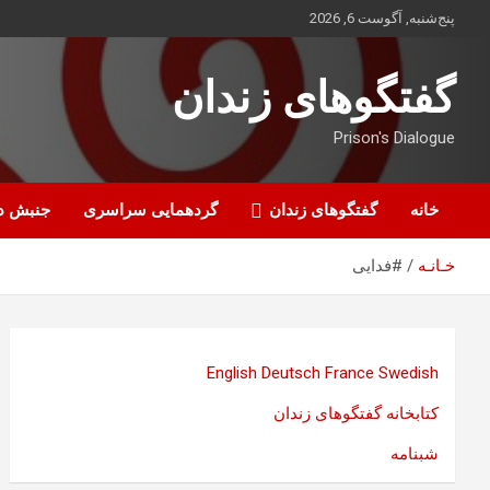
ه
پنج‌شنبه, آگوست 6, 2026
حتوا
روید
گفتگوهای زندان
Prison's Dialogue
خانه
گفتگوهای زندان
گردهمایی سراسری
جنبش د
خـانـه
#فدایی
English
Deutsch
France
Swedish
کتابخانه گفتگوهای زندان
شبنامه