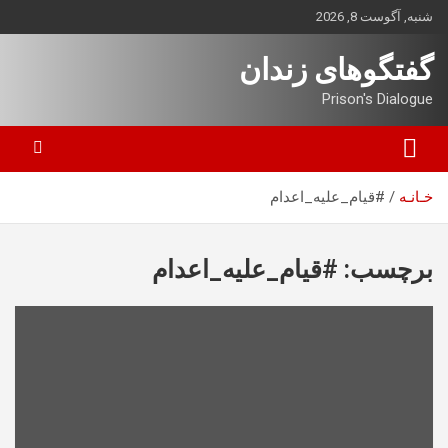
ه
شنبه, آگوست 8, 2026
حتوا
روید
گفتگوهای زندان
Prison's Dialogue
خـانـه
#قیام_علیه_اعدام
برچسب:
#قیام_علیه_اعدام