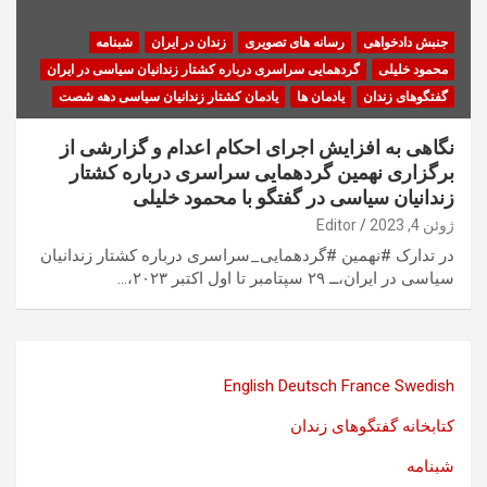
جنبش دادخواهی
رسانه های تصویری
زندان در ایران
شبنامه
محمود خلیلی
گردهمایی سراسری درباره کشتار زندانیان سیاسی در ایران
گفتگوهای زندان
یادمان ها
یادمان کشتار زندانیان سیاسی دهه شصت
نگاهی به افزایش اجرای احکام اعدام و گزارشی از
برگزاری نهمین گردهمایی سراسری درباره کشتار
زندانیان سیاسی در گفتگو با محمود خلیلی
ژوئن 4, 2023
Editor
در تدارک #نهمین #گردهمایی_سراسری درباره کشتار زندانیان
سیاسی در ایران،ــ ۲۹ سپتامبر تا اول اکتبر ۲۰۲۳،…
English
Deutsch
France
Swedish
کتابخانه گفتگوهای زندان
شبنامه