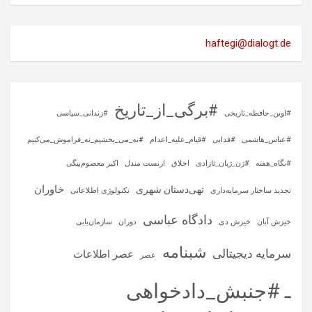
haftegi@dialogt.de
#برگی_از_تاریخ
#اوین_حافظه_تاریخی
#زندانی_سیاسی
#عباس_هاشمی
#فدایی
#قیام_علیه_اعدام
#نه_می_بخشیم_نه_فراموش_می‌کنیم
#نگاه_هفته
#ژن_ژیان_ئازادی
اخلاق
ارنست مندل
اکبر معصوم‌بیگی
خاوران
تهی‌دستان شهری
تجدید ساختار سرمایه‌داری
تکنولوژی اطلاعاتی
دادگاه عباسی
خیزش آبان
خیزش دی
دوران
سازمان‌یابی
شبنامه
سرمایه‌ دیجیتالی
عصر اطلاعات
عصر
ـ #جنبش_دادخواهی