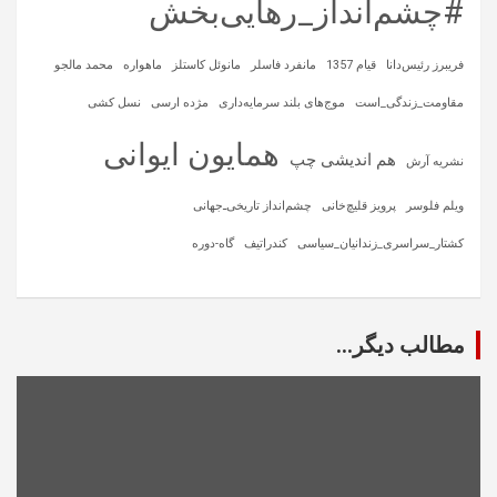
#چشم‌انداز_رهایی‌بخش
فریبرز رئیس‌دانا
قیام 1357
مانفرد فاسلر
مانوئل کاستلز
ماهواره‌
محمد مالجو
مقاومت_زندگی_است
موج‌های بلند سرمایه‌داری
مژده ارسی
نسل کشی
همایون ایوانی
هم اندیشی چپ
نشریه آرش
ویلم فلوسر
پرویز قلیچ‌خانی
چشم‌انداز تاریخی‌ـ‌جهانی
کشتار_سراسری_زندانیان_سیاسی
کندراتیف
گاه-دوره
مطالب دیگر...