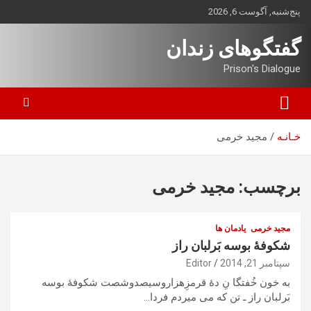
ه
پنج‌شنبه, آگوست 6, 2026
حتوا
روید
گفتگوهای زندان
Prison's Dialogue
خـانـه
مجید خرمی
برچسب:
مجید خرمی
مجید خرمی
یادمان ها
شکوفهٔ بوسه بَرلبان راز
سپتامبر 21, 2014
Editor
به خون خُفتگا نِ دهٔ قرمزِهزاروسیصدوشصت شکوفهٔ بوسه
بَرلبان راز ـ تن که می میردم فردا…