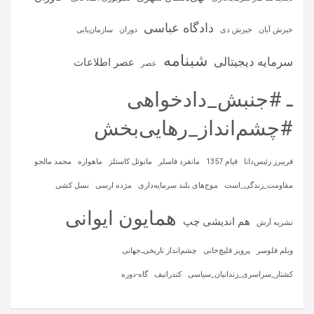
دادگاه عباسی
خیزش آبان
خیزش دی
دوران
سازمان‌یابی
شبنامه
سرمایه‌ دیجیتالی
عصر اطلاعات
عصر
ـ #جنبش_دادخواهی
#چشم‌انداز_رهایی‌بخش
فریبرز رئیس‌دانا
قیام 1357
مانفرد فاسلر
مانوئل کاستلز
ماهواره‌
محمد مالجو
مقاومت_زندگی_است
موج‌های بلند سرمایه‌داری
مژده ارسی
نسل کشی
همایون ایوانی
هم اندیشی چپ
نشریه آرش
ویلم فلوسر
پرویز قلیچ‌خانی
چشم‌انداز تاریخی‌ـ‌جهانی
کشتار_سراسری_زندانیان_سیاسی
کندراتیف
گاه-دوره