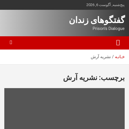
ه
پنج‌شنبه, آگوست 6, 2026
حتوا
روید
گفتگوهای زندان
Prison's Dialogue
خـانـه
نشریه آرش
برچسب:
نشریه آرش