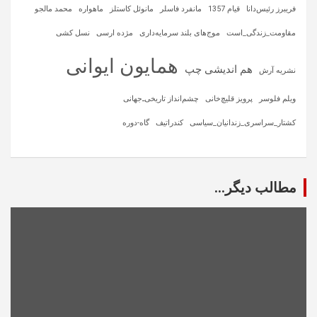
فریبرز رئیس‌دانا
قیام 1357
مانفرد فاسلر
مانوئل کاستلز
ماهواره‌
محمد مالجو
مقاومت_زندگی_است
موج‌های بلند سرمایه‌داری
مژده ارسی
نسل کشی
همایون ایوانی
هم اندیشی چپ
نشریه آرش
ویلم فلوسر
پرویز قلیچ‌خانی
چشم‌انداز تاریخی‌ـ‌جهانی
کشتار_سراسری_زندانیان_سیاسی
کندراتیف
گاه-دوره
مطالب دیگر...