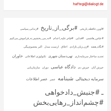
haftegi@dialogt.de
#برگی_از_تاریخ
#اوین_حافظه_تاریخی
#زندانی_سیاسی
#عباس_هاشمی
#فدایی
#قیام_علیه_اعدام
#نه_می_بخشیم_نه_فراموش_می‌کنیم
#نگاه_هفته
#ژن_ژیان_ئازادی
اخلاق
ارنست مندل
اکبر معصوم‌بیگی
خاوران
تهی‌دستان شهری
تجدید ساختار سرمایه‌داری
تکنولوژی اطلاعاتی
دادگاه عباسی
خیزش آبان
خیزش دی
دوران
سازمان‌یابی
شبنامه
سرمایه‌ دیجیتالی
عصر اطلاعات
عصر
ـ #جنبش_دادخواهی
#چشم‌انداز_رهایی‌بخش