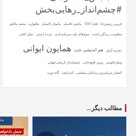
#چشم‌انداز_رهایی‌بخش
فریبرز رئیس‌دانا
قیام 1357
مانفرد فاسلر
مانوئل کاستلز
ماهواره‌
محمد مالجو
مقاومت_زندگی_است
موج‌های بلند سرمایه‌داری
مژده ارسی
نسل کشی
همایون ایوانی
هم اندیشی چپ
نشریه آرش
ویلم فلوسر
پرویز قلیچ‌خانی
چشم‌انداز تاریخی‌ـ‌جهانی
کشتار_سراسری_زندانیان_سیاسی
کندراتیف
گاه-دوره
مطالب دیگر...
جنبش دادخواه