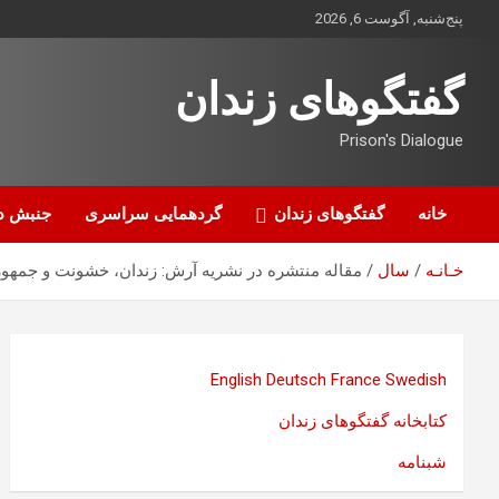
ه
پنج‌شنبه, آگوست 6, 2026
حتوا
روید
گفتگوهای زندان
Prison's Dialogue
خانه
گفتگوهای زندان
گردهمایی سراسری
جنبش د
خـانـه
سال
مقاله منتشره در نشریه آرش: زندان، خشونت و جمهور
English
Deutsch
France
Swedish
کتابخانه گفتگوهای زندان
شبنامه