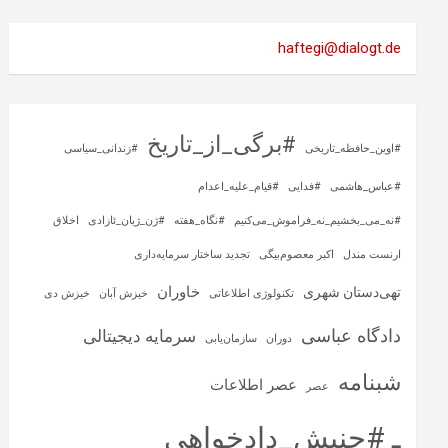
haftegi@dialogt.de
#برگی_از_تاریخ
#اوین_حافظه_تاریخی
#زندانی_سیاسی
#عباس_هاشمی
#فدایی
#قیام_علیه_اعدام
#نه_می_بخشیم_نه_فراموش_می‌کنیم
#نگاه_هفته
#ژن_ژیان_ئازادی
اخلاق
ارنست مندل
اکبر معصوم‌بیگی
تجدید ساختار سرمایه‌داری
خاوران
تهی‌دستان شهری
تکنولوژی اطلاعاتی
خیزش آبان
خیزش دی
دادگاه عباسی
سرمایه‌ دیجیتالی
دوران
سازمان‌یابی
شبنامه
عصر اطلاعات
عصر
ـ #جنبش_دادخواهی