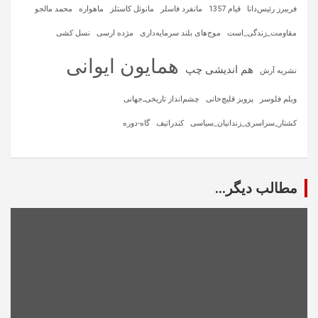
فریبرز رئیس‌دانا
قیام 1357
مانفرد فاسلر
مانوئل کاستلز
ماهواره‌
محمد مالجو
مقاومت_زندگی_است
موج‌های بلند سرمایه‌داری
مژده ارسی
نسل کشی
همایون ایوانی
هم اندیشی چپ
نشریه آرش
ویلم فلوسر
پرویز قلیچ‌خانی
چشم‌انداز تاریخی‌ـ‌جهانی
کشتار_سراسری_زندانیان_سیاسی
کندراتیف
گاه-دوره
مطالب دیگر...