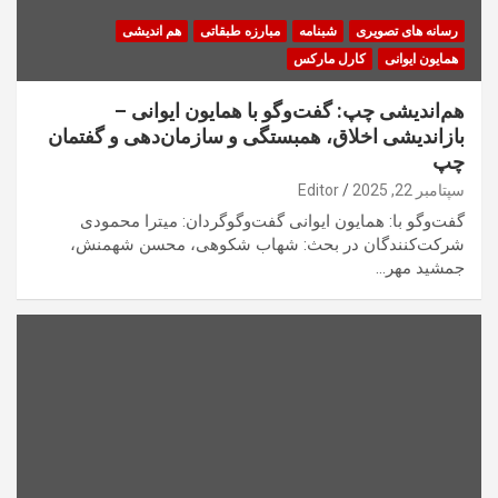
رسانه های تصویری
شبنامه
مبارزه طبقاتی
هم اندیشی
همایون ایوانی
کارل مارکس
هم‌اندیشی چپ: گفت‌وگو با همایون ایوانی –
بازاندیشی اخلاق، همبستگی و سازمان‌دهی و گفتمان
چپ
سپتامبر 22, 2025
Editor
گفت‌وگو با: همایون ایوانی گفت‌وگوگردان: ميترا محمودی
شرکت‌کنندگان در بحث: شهاب شکوهی، محسن شهمنش،
جمشيد مهر…