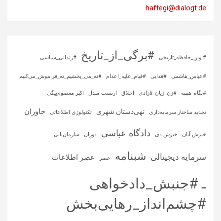
haftegi@dialogt.de
#برگی_از_تاریخ
#اوین_حافظه_تاریخی
#زندانی_سیاسی
#عباس_هاشمی
#فدایی
#قیام_علیه_اعدام
#نه_می_بخشیم_نه_فراموش_می‌کنیم
#نگاه_هفته
#ژن_ژیان_ئازادی
اخلاق
ارنست مندل
اکبر معصوم‌بیگی
خاوران
تهی‌دستان شهری
تجدید ساختار سرمایه‌داری
تکنولوژی اطلاعاتی
دادگاه عباسی
خیزش آبان
خیزش دی
دوران
سازمان‌یابی
شبنامه
سرمایه‌ دیجیتالی
عصر اطلاعات
عصر
ـ #جنبش_دادخواهی
#چشم‌انداز_رهایی‌بخش