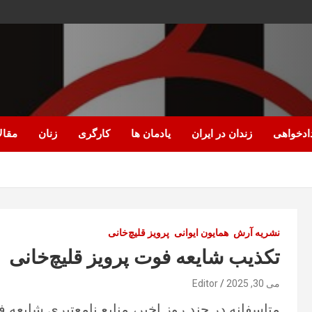
ادخواهی
زندان در ایران
یادمان ها
کارگری
زنان
مقال
نشریه آرش
همایون ایوانی
پرویز قلیچ‌خانی
تکذیب شایعه فوت پرویز قلیچ‌خانی
می 30, 2025
Editor
متاسفانه در چند روز اخیر، منابع نامعتبری شایعه 