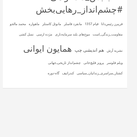
#چشم‌انداز_رهایی‌بخش
فریبرز رئیس‌دانا
قیام 1357
مانفرد فاسلر
مانوئل کاستلز
ماهواره‌
محمد مالجو
مقاومت_زندگی_است
موج‌های بلند سرمایه‌داری
مژده ارسی
نسل کشی
همایون ایوانی
هم اندیشی چپ
نشریه آرش
ویلم فلوسر
پرویز قلیچ‌خانی
چشم‌انداز تاریخی‌ـ‌جهانی
کشتار_سراسری_زندانیان_سیاسی
کندراتیف
گاه-دوره