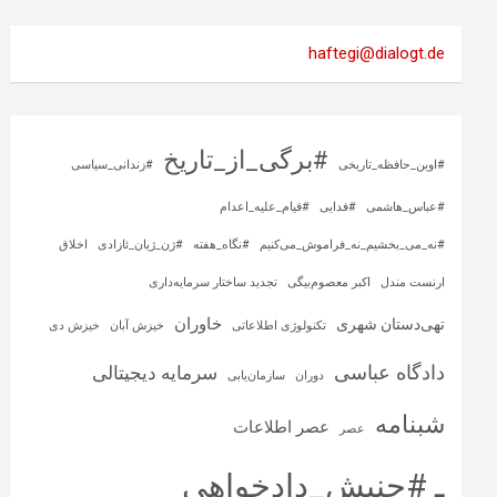
haftegi@dialogt.de
#برگی_از_تاریخ
#اوین_حافظه_تاریخی
#زندانی_سیاسی
#عباس_هاشمی
#فدایی
#قیام_علیه_اعدام
#نه_می_بخشیم_نه_فراموش_می‌کنیم
#نگاه_هفته
#ژن_ژیان_ئازادی
اخلاق
ارنست مندل
اکبر معصوم‌بیگی
تجدید ساختار سرمایه‌داری
خاوران
تهی‌دستان شهری
تکنولوژی اطلاعاتی
خیزش آبان
خیزش دی
دادگاه عباسی
سرمایه‌ دیجیتالی
دوران
سازمان‌یابی
شبنامه
عصر اطلاعات
عصر
ـ #جنبش_دادخواهی