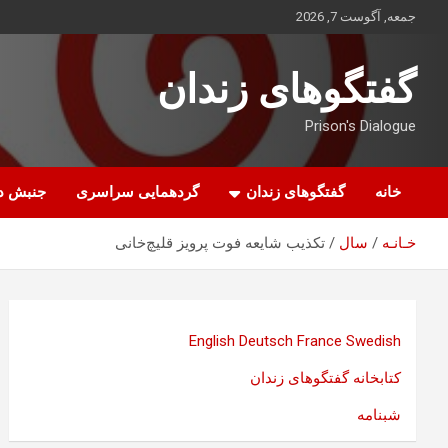
ه
جمعه, آگوست 7, 2026
حتوا
روید
گفتگوهای زندان
Prison's Dialogue
خانه
گفتگوهای زندان
گردهمایی سراسری
جنبش د
خـانـه
سال
تکذیب شایعه فوت پرویز قلیچ‌خانی
English
Deutsch
France
Swedish
کتابخانه گفتگوهای زندان
شبنامه