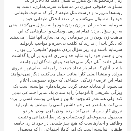
زنان درمجموعه این مبارزات نشان دادند که بالاتر از یک
مساوات حقوقی صوری در مناسبات سرمایه‌داری، دست به
ریشه‌ها می‌برند و درست مثل طبقه کارگر که ماهیت طبقاتی
خود را به سؤال می‌کشد و در صدد انحلال طبقاتی خود و
سرمایه است، زنان نیز زن بودن خود را به سؤال می‌کشند. یعنی
به زیر سؤال بردن تمام تعاریف، وظایف و اجبارهایی که این
ماهیت زن بودن را در سرمایه‌داری می‌سازد. آنها نشان می‌دهند
که دیگر تاب آن ندارند که کلفت بی‌جیره و مواجب بازتولید
سرمایه باشند و با زیر سؤال بردن مفهوم “طبیعی” زن بودن،
بدن و جسم خود را به مثابه حد و مرزی که باید بر آن پا گذاشت
نشان دادند. آنان دیگر نمی‌خواهند پنهان شدگان این جامعه
باشند. آنان که تمام بار تضاد جمعیت را بمثابه اصلی‌ترین نیروی
مولده و منشا اصلی کار اضافی حمل می‌کنند، دیگر نمی‌خواهند
تمام این عرصهء زندگی اجتماعی که حوزه خصوصی اعلام
می‌شود، از معادله حذف گردد. سرمایه‌داری توانسته است یک
ویژگی تشریحی (آناتومیک) را به مبنای یک تمایز اجتماعی تبدیل
کند. ولی همانقدر که وجود ملانین و سیاهی پوست کسی را برده
نمی‌کند، همانقدر هم رحم داشتن کسی را موظف به بازتولید
نیروی کار سرمایه نمی‌کند. برده بودن یا زن بودن، هر دو
محصول مجموعه‌ای ازمختصات و شرایط اجتماعی و تثبیت
وظائف و اجبارهاست که هیچ چیز طبیعی در خود ندارد. جامعه
طبقاتی توانسته است یک امر کاملا اجتماعی را که محصول