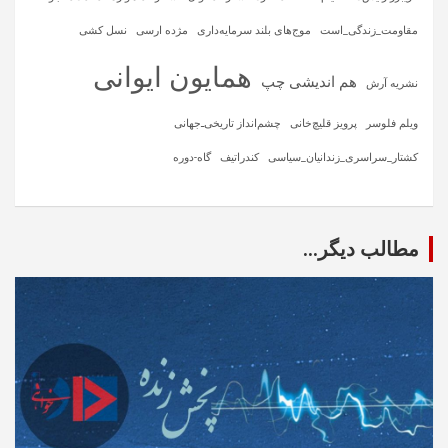
مقاومت_زندگی_است
موج‌های بلند سرمایه‌داری
مژده ارسی
نسل کشی
همایون ایوانی
هم اندیشی چپ
نشریه آرش
ویلم فلوسر
پرویز قلیچ‌خانی
چشم‌انداز تاریخی‌ـ‌جهانی
کشتار_سراسری_زندانیان_سیاسی
کندراتیف
گاه-دوره
مطالب دیگر...