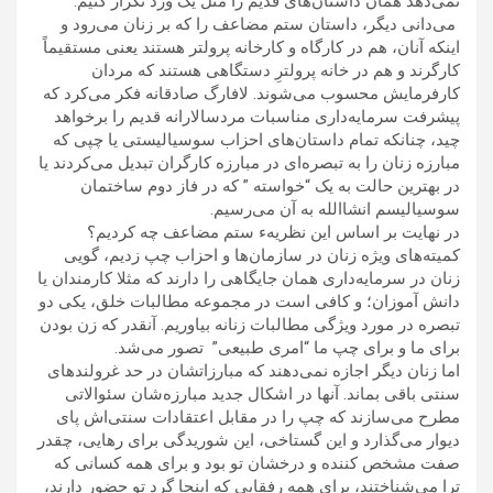
نمی‌دهد همان داستان‌های قدیم را مثل یک ورد تکرار کنیم.
می‌دانی دیگر، داستان ستم مضاعف را که بر زنان می‌رود و
اینکه آنان، هم در کارگاه و کارخانه پرولتر هستند یعنی مستقیماً
کارگرند و هم در خانه پرولترِ دستگاهی هستند که مردان
کارفرمایش محسوب می‌شوند. لافارگ صادقانه فکر می‌کرد که
پیشرفت سرمایه‌داری مناسبات مردسالارانه قدیم را برخواهد
چید، چنانکه تمام داستان‌های احزاب سوسیالیستی یا چپی که
مبارزه زنان را به تبصره‌ای در مبارزه کارگران تبدیل می‌کردند یا
در بهترین حالت به یک “خواسته ” که در فاز دوم ساختمان
سوسیالیسم انشاالله به آن می‌رسیم.
در نهایت بر اساس این نظریهء ستم مضاعف چه کردیم؟
کمیته‌های ویژه زنان در سازمان‌ها و احزاب چپ زدیم، گویی
زنان در سرمایه‌داری همان جایگاهی را دارند که مثلا کارمندان یا
دانش آموزان؛ و کافی است در مجموعه مطالبات خلق، یکی دو
تبصره در مورد ویژگی مطالبات زنانه بیاوریم. آنقدر که زن بودن
برای ما و برای چپ ما “امری طبیعی” تصور می‌شد.
اما زنان دیگر اجازه نمی‌دهند که مبارزاتشان در حد غرولندهای
سنتی باقی بماند. آنها در اشکال جدید مبارزه‌شان سئوالاتی
مطرح می‌سازند که چپ را در مقابل اعتقادات سنتی‌اش پای
دیوار می‌گذارد و این گستاخی، این شوریدگی برای رهایی، چقدر
صفت مشخص کننده و درخشان تو بود و برای همه کسانی که
ترا می‌شناختند، برای همه رفقایی که اینجا گرد تو حضور دارند،