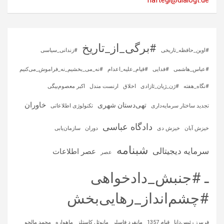
haftegi@dialogt.de
#برگی_از_تاریخ
#اوین_حافظه_تاریخی
#زندانی_سیاسی
#عباس_هاشمی
#فدایی
#قیام_علیه_اعدام
#نه_می_بخشیم_نه_فراموش_می‌کنیم
#نگاه_هفته
#ژن_ژیان_ئازادی
اخلاق
ارنست مندل
اکبر معصوم‌بیگی
خاوران
تهی‌دستان شهری
تجدید ساختار سرمایه‌داری
تکنولوژی اطلاعاتی
دادگاه عباسی
خیزش آبان
خیزش دی
دوران
سازمان‌یابی
شبنامه
سرمایه‌ دیجیتالی
عصر اطلاعات
عصر
ـ #جنبش_دادخواهی
#چشم‌انداز_رهایی‌بخش
فریبرز رئیس‌دانا
قیام 1357
مانفرد فاسلر
مانوئل کاستلز
ماهواره‌
محمد مالجو