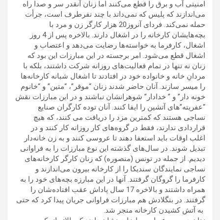
امنیتی آب و برق را قطع می‌کنند اما زنان آنقدر سر و صدا راه
می‌اندازند که پلیس که نمی‌داند با چند نفرطرف است، جرأت
حمله نمی‌کند. فردای آنروز20 هزار کارگر زن و مرد با
بچه‌هایشان کارخانه را در اشغال دارند. بالاخره پس از 4 روز
اشغال، کارفرما به خواسته‌ها رضایت می‌دهد و اعتصاب و
اشغال قطع می‌شود. امر برجسته در این مبارزات این بود که
زنان نه تنها در تمام فعالیت‌های روزانه شرکت داشتند، بلکه با
مردانِ خانه و خانواده خود در افتادند تا اشغال شبانه کارخانه‌ها
را میسر سازند. آنان حاضر شدند زنان “موقر”، “متین” و “خانوم
خونه دار” و ” خدادار” شوهرانشان نباشند و در این مبارزات نقش
“عفریته”های آتشین را ایفا کنند. آنان توده کارگران صنایع
نساجی هستند که کمترین مزد را دریافت می کنند، که هیچ
قراردادی ندارند، فقط در گروه‌های کار روزانه کار کنند و در
اغلب اوقات باید استعفا دهند تا عروسی کنند و به زن خانه‌دار
تبدیل شوند. در سال‌های گذشته این نوع مبارزات را به فراوانی
دیدیم. از جمله در تونس (منصوره) که زنان کارگر کارخانه‌های
نساجی نمایندگان سندیکا را از کارخانه بیرون می‌اندازند و
کارفرما را گروگان گرفتند. آنها در این مبارزه بچه‌های خود را به
همراه داشتند و بالاخره 17 سال پاداش عقب افتاده‌شان را
گرفتند. در بنگلادش هم مبارزات فراوانی جریان پیدا کرد که حتی
به آتش کشیدن کارخانه منجر شد.