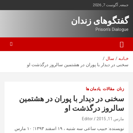
ه
جمعه, آگوست 7, 2026
حتوا
روید
گفتگوهای زندان
Prison's Dialogue
خـانـه
سال
سخنی در دیدار با پوران در هشتمین سالروز درگذشت او
زنان
مقالات
یادمان ها
سخنی در دیدار با پوران در هشتمین
سالروز درگذشت او
مارس 11, 2015
Editor
نویسنده: حبیب ساعی
سه شنبه ، ۱۹ اسفند ۱۳۹۳؛ ۱۰ مارس