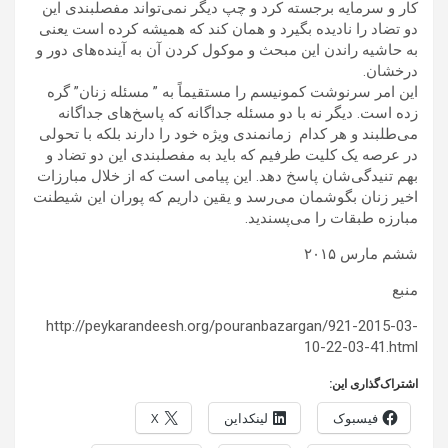
کار و سرمایه برجسته کرد و چپ دیگر نمی‌تواند مفصلبندی این
دو تضاد را نادیده بگیرد و همان کند که همیشه کرده است یعنی
به حاشیه راندن این مبحث و موکول کردن آن به آینده‌های دور و
درخشان.
این امر سرنوشت کمونیسم را مستقیماً به ” مسئله زنان” گره
زده است. دیگر نه با دو مسئله جداگانه که پاسخ‌های جداگانه
می‌طلبند و هر کدام زمانمندی ویژه خود را دارند بلکه با تحولی
در عرصه یک کلیت طرفیم که باید به مفصلبندی این دو تضاد و
بهم تنیدگی‌شان پاسخ دهد. این پیامی است که از خلال مبارزات
اخیر زنان بگوشمان می‌رسد و یقین داریم که پوران این شیطنت
مبارزه طبقات را می‌پسندید.
ششم مارس ۲۰۱۵
منبع
http://peykarandeesh.org/pouranbazargan/921-2015-03-
10-22-03-41.html
اشتراک‌گذاری این:
فیسبوک
لینکداین
X