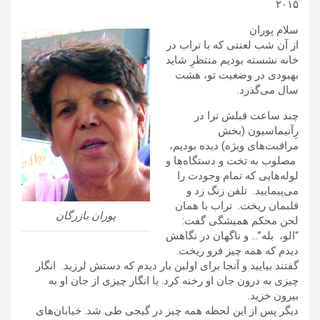
۲۰۱۵
​سلام پوران
از آن شب لعنتی که با تراب در
خانه نشسته بودیم منتظرِ شاید
بهبودی در وضعیت تو، هشت
سال می‌گذرد.
چند ساعت قبلش ترا در
رِآنیماسیون (بخش
مراقبت‌های ویژه) دیده بودیم،
مصلوب به تخت و دستگاه‌ها و
لوله‌هایی که تمام وجودت را
می‌پیمایید. تلفن زنگ زد و
قلبمان ریخت. تراب با همان
پوران بازرگان
لحن محکم همیشگی گفت:
“الو، بله”… و ناگهان در نگاهش
دیدم که همه چیز فرو ریخت.
گفتند بیایید و آنجا برای اولین بار دیدم که دستش لرزید. انگار
چیزی به درون جان او رخنه کرد. یا انگار چیزی از جان او به
بیرون خزید.
دیگر پس از این لحظه همه چیز در گیجی طی شد. خیابان‌های