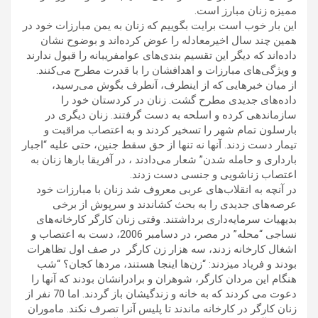
ممیزه زنان مبارز است.
این بار خوب است برایت بگوییم که زنان به یمن مبارزات خود در
همین چند سال اخیرمعادله را عوض کرده‌اند و بوضوح نشان
داده‌اند که دیگر این تقسیم بندی‌های عوامفریبانه را قبول ندارند
و ویژگی‌های مبارزات و اهدافشان را با قدرت مطرح می‌کنند.
از میان خبرهایی که از اینطرف، آنطرف بگوش می‌رسید،
داده‌های جدیدی مطرح گشت. زنان در کردستان خود را
سازماندهی کرده و اسلحه به دست گرفتند. زنان دیگری در
بارسلون تمام شهر را تسخیر کردند و به اعتصاب مراقبت و
تیمار دست زدند. آنها نه تنها از حق سقط جنین، حتی علیه “اجبار
بارداری و حامله شدن” شعار می‌دادند ، در آفریقا بارها زنان به
اعتصاب زناشویی و جنسی دست زدند.
​در آنچه به انقلاب‌های عربی معروف شد زنان با مبارزات خود
عرصه‌های جدیدی را به بحث کشاندند و سرپوش از برخی
بدیهیات سرمایه‌داری برداشتند. وقتی زنان کارگر کارخانه‌های
نساجی “محله” در مصر، در دسامبر 2006، دست به اعتصاب و
اشغال کارخانه زدند، سه هزار زن کارگر در صف اول تظاهرات
بودند و فریاد میزدند: “زن‌ها اینجا هستند، مردها کجان؟ “شب
هنگام این مردان کارگر، شوهران و برادرانشان بودند که آنها را
دعوت می کردند که به خانه و زندگیشان باز گردند. اما 70 نفر از
زنان کارگر در کارخانه ماندند تا پلیس آنرا تصرف نکند. ماموران