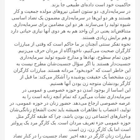
حاکمیت خود است داده‌ای طبیعی جا بزند.
در سرمایه‌داری، دو ستون اصلی نیروهای مولده جمعیت و کار
هستند و هر دو این‌ها در سرمایه‌داری مضمون یک تضاد اساسی
شیوه تولید را می‌سازند. هر دو این مضامین برای سرمایه‌داری
متناقض‌اند یعنی در آن واحد هم به هر دوی آنها نیازی حیاتی دارد
و هم برایش زیادی هستند.
نحوه تفکر سنتی آنچنان بر ما حاکم است که وقتی از مبارزات
کارگران صحبت می‌کنیم، ناخودآگاه از مردان حرف می‌زنیم.
چون تمام سطوح، نهادها و مدارج شیوه تولید سرمایه‌داری
جنسیت‌دار هستند. یا اگر سؤال جنسیت‌شان مطرح نیست به
این خاطر است که “خودبخود” مردانه هستند. مبارزات کارگران
زن مشخصاً یک حقیقت پوشیده را آشکار می‌کند: ما قبل از
کارگر بودنشان متوجه زن بودن آنها هستیم.
این اساسا از بوجود آمدن دو حوزه خصوصی و عمومی در
سرمایه‌داری نشأت می‌گیرد که تمام آنچه زنانه است را به
عرصه خصوصی ارجاع می‌دهد. حضور زنان در حوزه عمومی، در
تولید، اعتصاب یا تظاهرات همیشه باید تحت الشعاع زنانگی‌شان
و اجبارهای اجتماعی زن بودن باشد، چرا که طبقه کارگر مثل
حوزه عمومی جزء تعریف مردان است. یک کارگرِ مرد یک پرولتر
است اما یک کارگرِ زن، زن است.
مبارزات زنان کارگر در دهه اخیر تضاد جنسیت را در کنار تضاد