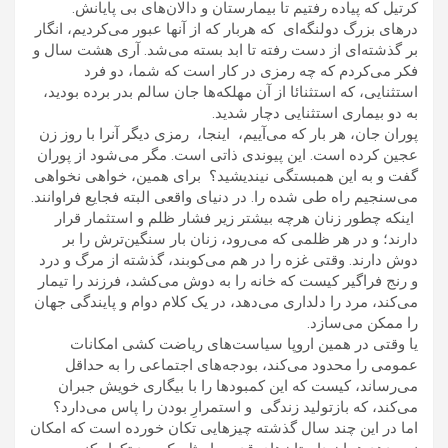
کرتیل که پیاده رفتیم تا بیمارستان و دالان‌های بی پایانش.
درهای بزرگ دولنگه‌ای که هربار که از آنها عبور می‌کردیم، انگار
بر گذشته‌ای از دست رفته تا ابد بسته می‌شد. آری هشت سال و
فکر می‌کردم که چه رمزی در کار است که شما، دو فرد
استثنایی، که استثنائا از آن مهلکه‌ها جان سالم بدر برده بودید،
به دو بیماری استثنایی دچار شدید.
پوران جان، هر بار که می‌آییم، اینجا، رمزی دیگر آنرا با روز زن
عجین کرده است. این پیوندی ذاتی است. مگر می‌شود از پوران
گفت و به این همبستگی نیندیشید؟ برای همین، خواهی نخواهی
می‌سنجیم راه طی شده را. در دنیای واقعی البته فجایع فراوانند.
اینکه چطور زنان هرچه بیشتر زیر فشار ظلم و استثمار قرار
دارند؛ و در هر ظلمی که می‌رود، زنان بار سنگین‌ترش را بر
دوش دارند. وقتی غزه را در هم می‌کوبند، گذشته از مرگ و درد
و رنج فراگیر کیست که خانه را به‌ دوش می‌کشد، فرزند را تیمار
می‌کند، مرد را دلداری می‌دهد، در یک کلام دوام و پایندگی جهان
را ممکن می‌سازد.
یا وقتی در همین اروپا سیاست‌های ریاضت کشی امکانات
عمومی را محدود می‌کند، بودجه‌های اجتماعی را به حداقل
می‌رساند، کیست که این کمبودها را با بیگاری خویش جبران
می‌کند، که بازتولید زندگی و استمرارِ بودن را پاس می‌دارد؟
اما در این چند سال گذشته چیزهایی تکان خورده است که امکان