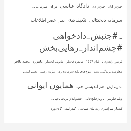
دادگاه عباسی
خیزش آبان
خیزش دی
دوران
سازمان‌یابی
شبنامه
سرمایه‌ دیجیتالی
عصر اطلاعات
عصر
ـ #جنبش_دادخواهی
#چشم‌انداز_رهایی‌بخش
فریبرز رئیس‌دانا
قیام 1357
مانفرد فاسلر
مانوئل کاستلز
ماهواره‌
محمد مالجو
مقاومت_زندگی_است
موج‌های بلند سرمایه‌داری
مژده ارسی
نسل کشی
همایون ایوانی
هم اندیشی چپ
نشریه آرش
ویلم فلوسر
پرویز قلیچ‌خانی
چشم‌انداز تاریخی‌ـ‌جهانی
کشتار_سراسری_زندانیان_سیاسی
کندراتیف
گاه-دوره