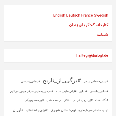
English
Deutsch
France
Swedish
کتابخانه گفتگوهای زندان
شبنامه
haftegi@dialogt.de
#برگی_از_تاریخ
#اوین_حافظه_تاریخی
#زندانی_سیاسی
#عباس_هاشمی
#فدایی
#قیام_علیه_اعدام
#نه_می_بخشیم_نه_فراموش_می‌کنیم
#نگاه_هفته
#ژن_ژیان_ئازادی
اخلاق
ارنست مندل
اکبر معصوم‌بیگی
خاوران
تهی‌دستان شهری
تجدید ساختار سرمایه‌داری
تکنولوژی اطلاعاتی