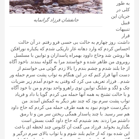
به طور
کلی در
جریان این
جانفشان فرزاد گرانمایه
قبیل
تنبیهات
قرار
داشت. روز چهارم به حالت بی حسی فرو رفتم. در آن حالت
احساس کردم که وارد دهانه غار تاریکی شدم که یکباره نورافکن
ها روشن شد وحاج داوود بهمراه پاسداران و توابین با مسلسل
روبروی من ظاهر شده و خواستند مرا به گلوله ببندند. ناخود آگاه
از جا بلند شدم و چشم بندم را بالا زدم. گوئی می خواستم از
دست آنها فرار کنم که در این هنگام به تواب پشت سرم حمله ور
شدم… فرزاد تعریف می کرد که وقتی به خودم آمدم زیر ضربات
چک و لگد و شلنگ توابین توی راهرو واحد بودم و من نا خود آگاه
و با حالت تشنج به همه آنها حمله می کردم. گویا با داد و فریاد
تواب پشت سرم بود که چند نفر دیگر به کمکش آمدند. من
دیگردست خودم نبود به همه طرف حمله می کردم که حاج داود
هم سر رسید. با چند پاسدار همگی ریختن سر من و تا رمق
داشتم مرا زدند. بعد شنیدم که حاج داود گفت بسش است
بگذارید بخوابد. فرزاد می گفت آن کابوس چند لحظه ای باعث
این شده بود که از جایم بلند شوم و با تواب بالای سرم درگیر و