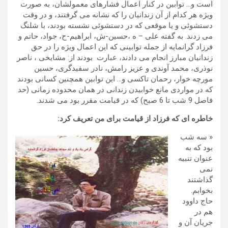
است و… توابین در کنار اعمال فشارهای معمولشان، به صورت
ویژه هر کدام از آن زندانیان را که نشانه می گرفتند، و در وقت
دستشوئی و یا موقعی که در دستشوئی نشسته بودند، با شلنگ
می زدند. به گفته علی – ه ،حسین-ش، ابراهیم-ح، جواد، حاتم و
فرزاد گرانمایه از جمله توابینی که این اعمال ویژه را در حق
زندانیان مبارز انجام می دادند، عبارت بودند از: مشایخی ، ناصر
نوذری، محمد آوندی و عزیز رامش، نادر سفیدگری، حسین
مورچه خوار، رحمان تاکسی و… این توابین همچنین کسانی بودند
که در مواردی مانع خوابیدن زندانی در همان محدوده زمانی (حد
فاصل 9 شب تا 6 صبح) که در قیامت مقرر بود می شدند.
خاطره ای که فرزاد از قیامت برای من تعریف کرد:
« سه شب
بود که به
عنوان تنبیه
نمی
گذاشتند
بخوابم.
حاج داوود
هم در
جریان آن و