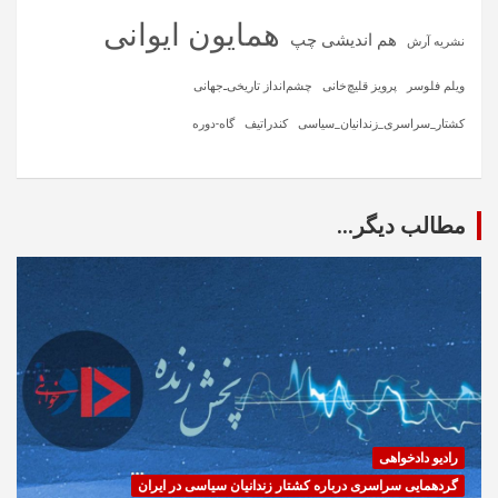
همایون ایوانی
هم اندیشی چپ
نشریه آرش
ویلم فلوسر
پرویز قلیچ‌خانی
چشم‌انداز تاریخی‌ـ‌جهانی
کشتار_سراسری_زندانیان_سیاسی
کندراتیف
گاه-دوره
مطالب دیگر...
رادیو دادخواهی
گردهمایی سراسری درباره کشتار زندانیان سیاسی در ایران