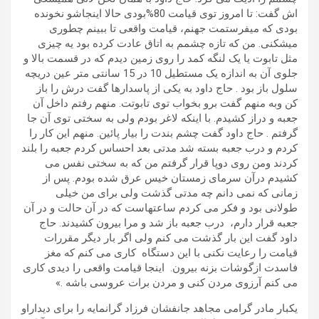
اش گفت: تا امروز توی قیامت 80%بودی حالا اینجاشو نخونده
بودی که میفرستمت جهنم، قیامت واقعی تا ببینم چطوری
میشکنی. من که تازه چشمم به اتاق عادت کرده بود یه چیزی
مثل تابوت یا یک لنگه کمد را روی زمین دیدم که در قسمت بالا و
جلوی آن به اندازه یک مستطیل 10 در 15 سانتی متر عین دریچه
سلول باز بود . حاج داود به یکی از پاسدارها گفت درش را باز
کن وبه منهم گفت برو بخواب توی تابوتت. منهم رفتم داخل آن
جعبه و دراز کشیدم. با اینکه لاغر بودم ولی به سختی توی آن جا
گرفتم . حاج داود گفت چشم بندت را بیار پائین. منهم این کار را
کردم و درب جعبه بسته شد مدتی بعد احساس کردم جعبه را بلند
کردند ومن روی دوپا قرار گرفتم من که به سختی نفس می
کشیدم درآن سرمای زمستان خیس عرق شده بودم. پس از
زمانی که نمی دانم چه مدتی گذشت ولی برای من خیلی
طولانی بود و فکر می کردم ساعتهاست که در آن حالت و در آن
جعبه قرار دارم، درب جعبه باز شد و مرا بیرون کشیدند. حاج
داود گفت این بار گذشت می کنم ولی اگر بار دیگر مقررات
قیامت را رعایت نکنی با این دستگاه کاری می کنم که مغز
فاسدت ازگوشات بزنه بیرون. اینجا قیامت واقعی را دیدی کاری
می کنم آرزوی مردن کنی و مردن برات عروسی باشه .»
یکبار مادر گرامی مجاهد جانفشان فرزاد گرانمایه را برای دیداراو