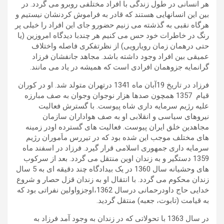
هر انسانی در طول زندگی با افراد مختلفی روبرو می گردد. در
بین این انسانهایی هستند که قادر به فراموش کردنشان نیستیم و
هرگاه نقبی به گذشته می زنیم حضورو جای این افراد را خیلی پر
رنگ در خاطرات خود حس می کنیم هر چندبا دیدگاه امروزین (یا
حتی درهمان زمان رویارویی) از نظرتفکری فاصله واختلاف
عمیقی بین افراد وجود داشته باشد. مجاهد جانفشان فرزاد
گرانمایه جزوهمان افرادی است که همیشه در یاد می مانند.
فرزاد در تاریخ 19آبان ماه 1341 درتهران متولد شد. او در کوران
قیام 1357 همچون صدها هزار نوجوان وجوان به صف مبارزه
علیه رژیم سرمایه داری شاه پیوست. با گسترش فعالیت
نیروهای سیاسی و انقلابی او به صف هواداران سازمان
مجاهدین خلق ایران پیوست. فعالیت های گسترده اودر زمینه
های مختلف موجب این شده بود که در تیررس ماَموران رژیم
سرمایه داری جمهوری اسلامی قرار گیرد. فرزاد در اسفند ماه
1359 دستگیر و به زندان اوین منتقل می گردد. بعد از سرکوب
های وحشیانه سال 1360 در یک بیدادگاه چند دقیقه ای به 5 سال
زندان محکوم می گردد. با انتقال او به زندان قزل حصار و شروع
خدایی حاج داودرحمانی درسال 1362،اوجزواولین نفراتی بود که
به قیامت (تابوت، جعبه) منتقل گردید.
در سال 1363 با تحولاتی که در زندان به وجود آمد فرزاد به