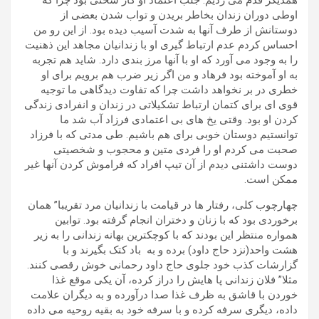
همدیگر قدم می زدیم. جلب اعتماد او کار سختی بود چرا که
اوطی دوران زندان بخاطر بریدن و تواب شدن بعضی از
دوستانش از طرف آنها به شدت آسیب دیده بود. از این رو من
احساس کردم عدم ارتباط گیری او با زندانیان مجاهد این ذهنیت
را به وجود می آورد که او با آنها مرز بندی دارد. شاید هم تجربه
به او آموخته بود فرهاد و من اگر زیر ضرب هم برویم برای او
خطری در بر نخواهد داشت چرا که تفاوت دیدگاهی ما توجیه
قوی ای برای کتمان ارتباط تشکیلاتی در زندان و انفرادی زندگی
کردن او بود. وقتی یخ های بی اعتمادی فرزاد آب شد ما
توانستیم دوستان خوبی برای هم باشیم. طی مدتی که با فرزاد
صحبت می کردم او را فردی متین و محجوب و شخصیتی
دوست داشتنی دیدم از آن تیپ افراد که فراموش کردن آنها غیر
ممکن است.
چهارچوب کلی، رفتار ها در قیامت با زندانیان مرد تقریبا” همان
برخوردی بود که با زنان و دختران انجام گرفته بود. توابین
همواره منتظر این بودند که با کوچکترین بهانه زندانی را به زیر
هشت واحد(نزد حاج داود) برده و به باد کتک بگیرند و با
گزارشات کذب خود جلوی حاج داود رحمانی خوش رقصی کنند.
مثلا” فلان زندانی پا هایش را دراز کرده، آن یکی موقع غذا
خوردن با قاشق به ظرف غذا صدا درآورده و به دیگران علامت
داده، دیگری سرفه کرده و با سرفه خود به بقیه روحیه می داده