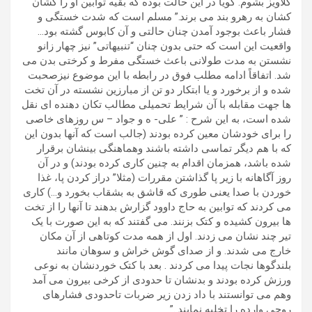
گلاویز بشوم. گویا در این حالت بوده که بقیه توابین او را کشان
کشان به رهرو بند می برند.” مسلم است که شدت خستگی و
فشار باعث بوجود آمدن چنان حالتی و آن کابوس گشته بود…
واقعیت این است که حتی بدون چنان “تنبیهاتی” نیز چهار زانو
نشستن به مدت طولانی باعث خستگی مفرط و کرختی بدن می
شد. اتفاقاً ادامه مطلب فوق در رابطه با این موضوع نیزصحبت
شده و از برخورد و یا ابتکار دو تن از مبارزین نشسته در آن تخت
ها جهت مقابله با آن شرایط تحمیلی مطالب تکان دهنده ای نقل
شده است، به این شرح : ” علی- ه و جواد – س روزهای خاصی
را برای خودشان معین کرده بودند (جالب است که آنها بدون این
که با هم دیگر تماسی داشته باشند وهماهنگی بینشان برقرار
شده باشد، همزمان اقدام به چنین کاری کرده بودند) و در آن
روز آگاهانه با زیر پا گذاشتن مقررات (مثلا” دراز کردن پا، غذا
خوردن با صدا یعنی طوری که قاشق به بشقاب بخورد و…) کاری
می کردند که توابین به حاج داوود گزارش بدهند تا آنها را از تخت
ها بیرون کشیده و کتک بزنند. می گفتند که به این صورت با یک
تیر چند نشان می زدند. اول از همه مدت کوتاهی از آن مکان
خارج می شدند. و از صدای گوش خراش و سوهان مانند
بلندگوها نجات پیدا می کردند . بعد با کتک خوردنشان به نوعی
ورزش کرده بودند و بدنشان تا حدودی از کرخی بیرون می آمد
وهم می توانستند با داد زدن زیر ضربات تاحدودی فشارهای
روحی وارده را تخلیه نمایند .”