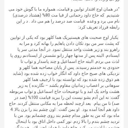
“در همان اوج اقتدار توابین و قیامت، همواره ما با گوش خود می
شنیدیم که حاج داود رحمانی از قیا مت 80% (هشتاد درصدی)
نام می برد و وعده قیامت صد درصد را هم می داد . د ر این
رابطه فرزاد تعریف کرد:
یکبار اوج صحبت های هیستیریک هما کلهر بود که یکی از توابین
که پشت سر من بود تکان دادن پاهایم را بهانه کرد و مرا به
راهرو بند و زیر هشت واحد منتقل نمود. در آنجا مدتی سر پا
ایستادم. البته پس از مدتها چهار زانو نشستن از ایستادنم روی پا
لذت می بردم. البته حاج اسماعیل و چند پاسدار و تواب تا
حدودی به خدمتم رسیدند. پس از پایان مصاحبه هما کلهر و
نزدیکی های صبح حاج داود که انگار خواب زده شده بود (شاید
هم ذوق زده شده بود که توانسته بود با ارجیف هما کلهر
سوهانی بر اعصاب زندانیان مقاوم بکشد – نگارنده ) به زیر
هشت واحد یک آمد و با توضیحات حاج اسماعیل و تواب مربوطه
گفت: نه این آدم بشو نیست این را ببرید قیامت 100% (صد در
صد) تا من بیام. بعد ازچند لحظه مرا به مکانی منتقل کردند. حاج
داود هم آنجا آمده بود. او بمن گفت : اون چشم بند را بزن بالا. 4
ماه بود که من به طور مدام چشم بند روی چشمانم بود. من با
تردید چشم بندم را بالا زدم. نور کمی داخل اتاق بود با اینحال
چشمم را اذیت می کرد. حاج داود با همان لحن لاتی همیشگی