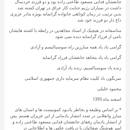
جانفشان فدایی مسعود طاعتی زاده بود و دو فرزند خردسال
داشت در بمباران رژیم جنایت کار عراق در تهران کشته شد.
بدین ترتیب در زمان کوتاهی خانواده گرانمایه بویژه مادر عزیزی
داغ دار دو فرزند خود شد.
متاسفانه در هیچیک از اسناد مجاهدین در رابطه با کشته هایشان
نامی از فرزاد گرانمایه دیده نمی شود.
گرامی باد یاد همه مبارزین راه سوسیالیسم و آزادی
گرامی باد یاد مجاهد جانفشان فرزاد گرانمایه
زنده باد سوسیالسیم، زنده باد آزادی
سرنگون باد کلیت نظام سرمایه داری جمهوری اسلامی
محمود خلیلی
اسفند ماه 1393
* بر اساس وظیفه و بخاطر یادبود کمونیست ها و انسان های
مبارز وانقلابی در صدد انتشار یادمانی از این عزیزان هستم. پس
از انتشار یادمان رفقای جانفشان فدایی مسعود طاعتی زاده و
امیر هوشنگ صفائیان با دریافت عکس ها و اطلاعاتی در