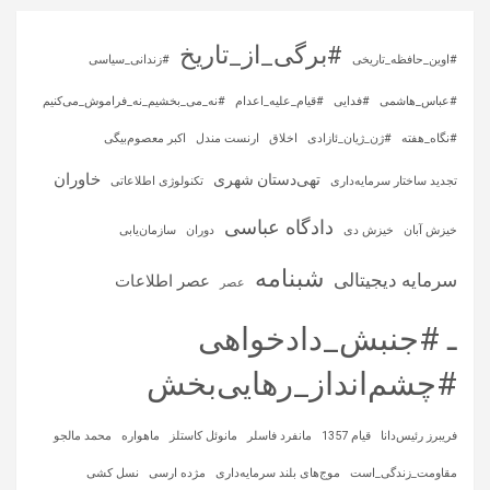
#برگی_از_تاریخ
#اوین_حافظه_تاریخی
#زندانی_سیاسی
#عباس_هاشمی
#فدایی
#قیام_علیه_اعدام
#نه_می_بخشیم_نه_فراموش_می‌کنیم
#نگاه_هفته
#ژن_ژیان_ئازادی
اخلاق
ارنست مندل
اکبر معصوم‌بیگی
خاوران
تهی‌دستان شهری
تجدید ساختار سرمایه‌داری
تکنولوژی اطلاعاتی
دادگاه عباسی
خیزش آبان
خیزش دی
دوران
سازمان‌یابی
شبنامه
سرمایه‌ دیجیتالی
عصر اطلاعات
عصر
ـ #جنبش_دادخواهی
#چشم‌انداز_رهایی‌بخش
فریبرز رئیس‌دانا
قیام 1357
مانفرد فاسلر
مانوئل کاستلز
ماهواره‌
محمد مالجو
مقاومت_زندگی_است
موج‌های بلند سرمایه‌داری
مژده ارسی
نسل کشی