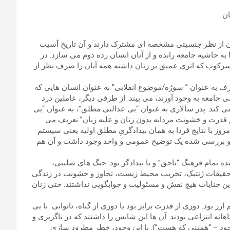
-70 میلادی مطرح شد که زنان از نظر جنسیتی مشخصه ای مشترک دارند و آن تاریخ آسیب
 حاشیه جامعه رانده و از آنان انسان رده دوم می سازد. در
خ سرکوب که اثری عمیق بر زنان داشته همه آنان را صرف نظر از
رف به عنوان ” سوژه/موضوع انقلابی” به عنوان انسان هایی که
ی جامعه به وجود آورند، می بیند. از طرفی دیگر، عاملین درد
 کند. پدر سالاری به عنوان “بی عدالتی مطلق”، به عنوان “بی
م قدرت و خشونت مردانه بدون زنان و علیه زنان” تعریف می
وز با نتایج فردا به همان بیدادگریِ مطلق اولیه یعنی سیستم
و بررسی شده یک توضیح عمومی و واحد وجود داشت و آن هم
تمام فرهنگ “ناحق” و یا بیدادگر بود: جنگ های صلیبی،
تحقیقات ژنتیک، تخریب محیط زیست، تجاوز و خشونت در زندگی
این جنایات هیچ نقش و مسئولیت و جوابگویی نداشتند. حتی زنان
بود. دوری از قدرت برابر بود با دوری از گناه، ناتوانی با بی
ه انتزاعی بودند. آن ها این شانس را داشتند که در ناگزیری و
موجود – “همینی که هست”). با این وجود، خطر مطرود سازی