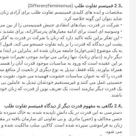
ـ2.3 فمینسم تفاوت طلب
(Differenzfeminismus)
مختصات و ایده های کلیدی فمینیسم تفاوت طلب برای آزادی زنان، 
شاید بتوان این گونه خلاصه کرد:
• شرکت در قدرت، بنیادهای انتقادی جنبش فمینیستی را از بین می 
• وسوسه ای است برای ادامه معیارهای پدرسالارانه، برای تشدید ناب
• این تفکر براین نکته تاکید دارد که زنان با شرکت در قدرت به “فک
پشت این دیدگاه که قدرت را بر پایه تفاوت جستجو می کند، قبول ا
به یک موضوع (شیءواره) جامعه مردان شده اند. بنابراین در ابتدا می
دیگر دارند (دنیای زنانه)، تنها زمانی می توانند موجب تغییرات شوند
بر این عقیده است که ورود به مناسبات موجود قدرت آنان را همسان
همراه بیاورند، بلکه فقط، تبدیل به نوع دیگری از تابعیت از منافع
قدرت را که به عنوان مناسبات خشونت فهمیده می شود، تقویت می 
جنسیتی عمل می کنند و غیرمستقیم خودشان تبدیل به عاملین بی ح
یک قدرت دیگر نیازمند است، یک تعریف نوین از قدرت که زنان خود 
باشند.
ـ2.4 نگاهی به مفهوم قدرت دیگر از دیدگاه فمینسم تفاوت طلب
دسترسی به این قدرت در یک دانشِ ناپدیده شده، به خاک سپرده شد
جنس مخالف و (حس) مادری و بی تفاوتی ای سازمان یافته در مق
زنان به فراموشی سپرده شده است. کالایی سلب مالکیت شده و دوب
می شود.