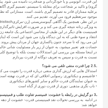
این قدرت، آتونومی و یا خودگردانی و ضدقدرت نامیده می شود. پیا
گروه) و تاکید بر شجاعت برای مقابله با سیستم، تصمیم گیری آگاهانه
برعلیه ممتازان قادر به تصمیم گیری باشند، است. ممتازانی که نظم 
موجود سرتعظیم فرود می آورند، تقدیم می کنند.
به ویژگی زنانه نتیجه گیری می کند و بر ضرورت افزایش تاثیرگذاری
فمینیست های دیگر در این طیف از محاسن اجتماعی یک جامعه زن س
انتقاد و سوء ظنی که به این دیدگاه وارد می شود این است که اینا
این می رود که تا سرحد جنون پاکسازی جهان از مردان پیش بروند. 
حسادت هم تعبیر میشود، به عنوان از زیر بار مسئولیت شانی خال
در اینجا مسئله من بررسی این استدلالات نیست بلکه با توضیح کلی
نسبت به قدرت و سپس به تعریف دوگانه از قدرت بپردازم.
ـ
2.5 چرا قدرت منفی تلقی می شود؟
استدلال هایی که ارزش گذاری منفی درباره قدرت را تقویت می کنن
• فاشیسم و دیکتاتوری: رسوایی اخلاقی ای که در قدرت نهفته است،
به عنوان نمایندگان قدرت حاکم و سایر کشورهای دیکتاتوری
• ناب نگری مذهبی: دوری از قدرت دوری از گناه است
ـ3 دو گرایش در رابطه با خشونت: فمینسم تفاوت طلب و فمینیسم برابری طلب
خواهد شد: