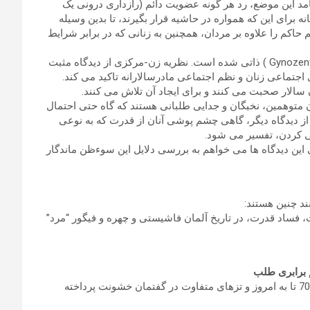
مد این موضع، رد هر گونه عضویت دائم (رازداری درونی یک
 برای این که همواره در حاشیه قرار بگیرند، تا بدین وسیله
حاکم را علاوه بر مردان، همچنین به زنانی که در برابر شرایط
در این نظر، همچنین یک آگاهی گینوستریستی (زن-مرکزیGynozentristisch ) ذاتی شده است. نظریه زن-مرکزی از دیدگاه مثبت
 اجتماعی زنان و نظم اجتماعی مادرسالارانه تاکید می کند.
الار صحبت می کنند و برای ایجاد آن تلاش می کنند.
ن متوهمین، نخبگان و جدایی طلبانی هستند که گاه حتی احتمال
از دیدگاه دیگر، گاهی چشم پوشی آنان از قدرت که به نوعی
ی کردن، تفسیر می شود.
 این دیدگاه ها می خواهم به بررسی دلایل این سوءظن ماندگار
د چنین هستند:
 فساد قدرت، در تاریخ آلمان فاشیستی و چهره و فیگور “مرد”
در ادامه به بررسی تحولات نقد فمینیستی قدرت- خشونت از دهه 70 تا به امروز و تزهای متفاوت در گفتمان خشونت پرداخته