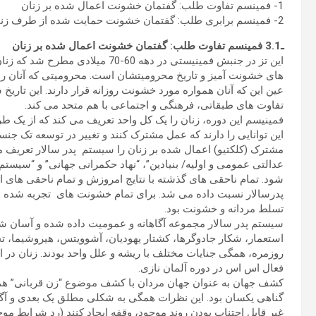
1- فمینسم تفاوت طلب: گفتمان خشونت اعمال شده بر زنان
2- فمینسم برابری طلب: گفتمان خشونت حمایت شده از طرف زنان
ـ3.1 فمینسم تفاوت طلب: گفتمان خشونت اعمال شده بر زنان
این تز در جنبش فمینیستی در دهه 60
های خشونت آمیز و تاریخ محرومیتشان است. محرومیتی که آنان را به
عین این که آنان همواره مورد خشونت روزانه قرار دارند. این تاری
تفاوت های طبقاتی، فرهنگی و اجتماعی با هم متحد می کند.
فمینیسم این دوره، زنان را یک کل واحد تعریف می کند که از یک ط
این توانایی را دارند که عمل مشترک کنند و تغییر در توسعه تک جنس
مشترک (کلکتیو) اعمال شده بر زنان را سیستم پدر سالار تعریف می
عدالتی عمومی و اولیه/ بنیادین”، “نهاد حکمرانی جهانی” و “سیست
شود. تمام ناحقی های گذشته با نتایج امروزش و تمام ناحقی های امر
پدرسالار نسبت داده می شد. برای تمام خشونت های تجربه شده 
تسلط مردانه و خشونت بود.
سیستم پدر سالار مجموعه آگاهانه و عمومیت داده شده و آسان شده 
استعمار، شکار جادوگرها، کشتار یهودیان، آشوویتس، هیروشیما، 
روزمره، همگی جنایات مختلف با ریشه و علل واحد بودند. زنان در 
فعال اس اس در دوره آلمان نازی.
کشف جهان به عنوان جهان مردان با کشف موضوع “زن قربانی” هم ارز 
گناهی یکسان بود. این نظرات همگی به شکلی مطلق یک بعدی و آگاهان
غیر قابل اجتناب بودن روند موجود، وقفه ایجاد کنند (ردِ شرایط 