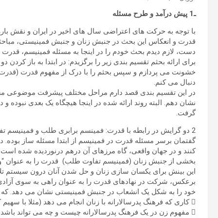
ـ1 پیش درآمد و طرح مسئله
با توجه به حرکت های اعتراضی سال های اخیر در ایران و نقش بار
قدرت و انعکاس این بحث در جنبش زنان و جنبش فمینیستی، مباحثا
دست، لازم دیدم بحث خودم را در اینجا به مسئله فمینیسم، قدر
برای ارائه بحثم تقسیم بندی زیر را برگزیدم: در ابتدا به باز کرد
خشونت می پردازم و سپس بحثم را با درک از مفهوم قدرت (قدرت-
دنبال می کنم.
در این تقسیم بندی قصد دارم مراحل مختلف پیشرفت موضوعی م
نشان دهم. البته روند ارائه شده در اینجا هیچگاه یک بعدی نبوده و د
گرفت.
2 دو گرایش در رابطه با قدرت: فمینسم برابری طلب و فمینیسم تفاوت طلب
گفتمان برسر مسئله قدرت در فمینیسم از ابتدا مسئله ساز بوده. در 
کنند و در جهان واقعی، گاه مرزهای آن درهم درنوردیده شده است،
بخشی از جنبش زنان (فمینیسم تفاوت طلب) قدرت را به عنوان “وس
این بینش برای یکسان سازی زنان و حل شدن آنان درون سیستم تل
برعکس، شرکت در نهادهای قدرت را به عنوان راهی به سوی آزادی 
خود را به شکل یک انشعاب در جنبش فمینیستی نشان می دهد. که بر 
 کاری که فرهنگ پدرسالارانه با زنان انجام می دهد (مثلا با سهیم کردن در قدرت، آنان را در سیستم حل می کند)
 مفهوم زن در یک فرهنگ پدرسالارانه چیست و چه می تواند باشد (بحث هویت)