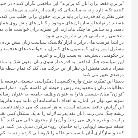
“برابری فقط برای آنان که برابرند”. این تناقضی نگران کننده در ج
کننده تکیه دارد و نه به مناسباتی که زائیده این نابسامانی هاست.
طرز تفکری که قدرت را بر پایه برابری، حقوق برابر، طلب می کند،
هستند در نهادها و سازمان های موجود و کانال های پیش روی همان 
دهند، و به شانس ها چنگ بیاندازند. این نظریه برای خواست ها
شخصی و سیاسی جزئی تشویق می شود.
در ابتدا فرصت های برابر با ابزار کلاسیک سیاست زنان پیش برده م
مسئول امور زنان، کمیسیون های کنترل، با خواست های هدفمند ز
در حکومت، دسترسی به پست وزارت و غیره…
این سیاستِ چنگ انداختن به قدرت از سوی زنان، بدون شک با تمام
همراه باشد. منطق این نظر از این حرکت می کند که تمام حیطه ها
درصدی تغییر می کنند.
بعدها این تفکربه طرح-واره (کنسپت) دمکراسی جنسیتی توسعه ی
مطالبات زنان و محدودیت روش و حیطه آن فاصله بگیرد. دمکراسی
“توازن” میان جنسیت ها را به عنوان وظیفه جامعه، به عنوان رس
نمونه می توان در آلمان، به اهداف اساسنامه ای مانند بنیاد هانری
این گرایش حافظ سیستم است، به هر اسمی که می خواهد نامیده ش
ریشه چنگ نمی زنند، آنان نقد پدرسالارانه را به یک مشکل کمی تق
ریاست و غیره حرف می زنند) و آن را از محتوی خالی می کنند. آ
طبقه متوسط اروپایی را به حامیان اروپا-مرکزی تبدیل می کنند. د
کنند و سازگاری آنان با سیستم حاکم را لاپوشانی کرده و دست کم