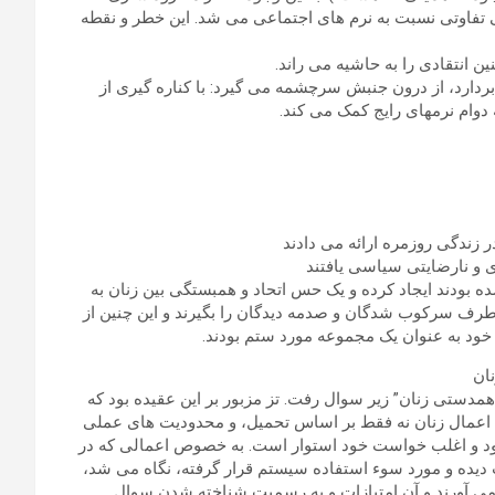
تفاوتی نسبت به نرم های اجتماعی می شد. این خطر و نقطه
انتقادی را به حاشیه می راند.
دارد، از درون جنبش سرچشمه می گیرد: با کناره گیری از
 دوام نرمهای رایج کمک می کند.
زندگی روزمره ارائه می دادند
 و نارضایتی سیاسی یافتند
بودند ایجاد کرده و یک حس اتحاد و همبستگی بین زنان به
د طرف سرکوب شدگان و صدمه دیدگان را بگیرند و این چنین از
ود به عنوان یک مجموعه مورد ستم بودند.
ن خشونت اعمال شده بر زنان، در اوایل دهه 80 با تز “همدستی زنان” زیر سوال رفت. تز مزبور بر این عقیده بود که
ی اعمال زنان نه فقط بر اساس تحمیل، و محدودیت های عملی
خود و اغلب خواست خود استوار است. به خصوص اعمالی که در
دیده و مورد سوء استفاده سیستم قرار گرفته، نگاه می شد،
ست می آورند و آن امتیازات و به رسمیت شناخته شدن سوال