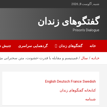
ه
شنبه, آگوست 8, 2026
حتوا
روید
گفتگوهای زندان
Prison's Dialogue
خانه
گفتگوهای زندان
گردهمایی سراسری
جنبش د
خـانـه
سال
فمینیسم و مقابله با قدرت-خشونت، متن سخنرانی مژد
English
Deutsch
France
Swedish
کتابخانه گفتگوهای زندان
شبنامه