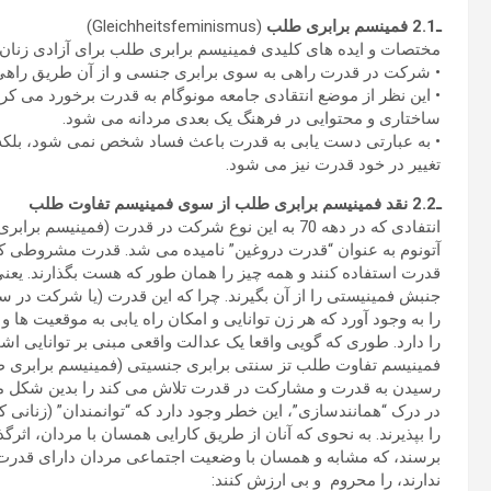
ـ2.1 فمینسم برابری طلب
(Gleichheitsfeminismus)
مختصات و ایده های کلیدی فمینیسم برابری طلب برای آزادی زنان 
• شرکت در قدرت راهی به سوی برابری جنسی و از آن طریق راهی
• این نظر از موضع انتقادی جامعه مونوگام به قدرت برخورد می کرد
ساختاری و محتوایی در فرهنگ یک بعدی مردانه می شود.
• به عبارتی دست یابی به قدرت باعث فساد شخص نمی شود، بلکه ت
تغییر در خود قدرت نیز می شود.
ـ2.2 نقد فمینیسم برابری طلب از سوی فمینیسم تفاوت طلب
انتفادی که در دهه 70 به این نوع شرکت در قدرت (فم
آتونوم به عنوان “قدرت دروغین” نامیده می شد. قدرت مشروطی که جا
قدرت استفاده کنند و همه چیز را همان طور که هست بگذارند. یعن
جنبش فمینیستی را از آن بگیرند. چرا که این قدرت (یا شرکت در سی
را به وجود آورد که هر زن توانایی و امکان راه یابی به موقعیت ها
را دارد. طوری که گویی واقعا یک عدالت واقعی مبنی بر توانایی اش
فمینیسم تفاوت طلب تز سنتی برابری جنسیتی (فمینیسم برابری ط
رسیدن به قدرت و مشارکت در قدرت تلاش می کند را بدین شکل مو
در درک “همانندسازی”، این خطر وجود دارد که “توانمندان” (زنانی
را بپذیرند. به نحوی که آنان از طریق کارایی همسان با مردان، ا
برسند، که مشابه و همسان با وضعیت اجتماعی مردان دارای قدرت 
ندارند، را محروم و بی ارزش کنند: