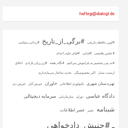
haftegi@dialogt.de
#برگی_از_تاریخ
#اوین_حافظه_تاریخی
#زندانی_سیاسی
#عباس_هاشمی
#فدایی
#قیام_علیه_اعدام
#نه_می_بخشیم_نه_فراموش_می‌کنیم
#نگاه_هفته
#ژن_ژیان_ئازادی
اخلاق
ارنست مندل
اکبر معصوم‌بیگی
تجدید ساختار سرمایه‌داری
خاوران
تهی‌دستان شهری
تکنولوژی اطلاعاتی
خیزش آبان
خیزش دی
دادگاه عباسی
سرمایه‌ دیجیتالی
دوران
سازمان‌یابی
شبنامه
عصر اطلاعات
عصر
ـ #جنبش_دادخواهی