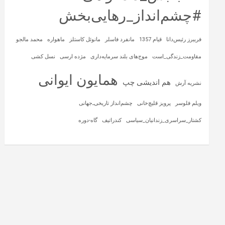
#چشم‌انداز_رهایی‌بخش
فریبرز رئیس‌دانا
قیام 1357
مانفرد فاسلر
مانوئل کاستلز
ماهواره‌
محمد مالجو
مقاومت_زندگی_است
موج‌های بلند سرمایه‌داری
مژده ارسی
نسل کشی
همایون ایوانی
هم اندیشی چپ
نشریه آرش
ویلم فلوسر
پرویز قلیچ‌خانی
چشم‌انداز تاریخی‌ـ‌جهانی
کشتار_سراسری_زندانیان_سیاسی
کندراتیف
گاه-دوره