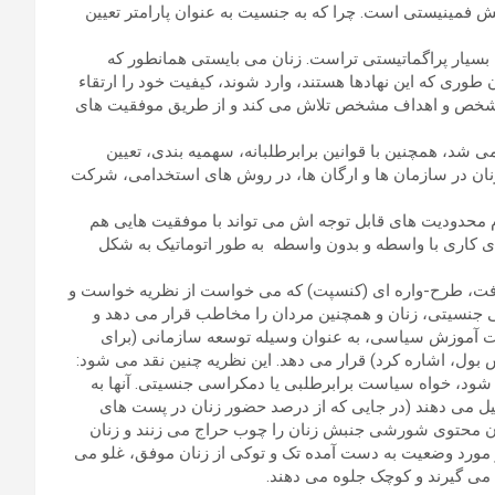
نبش فمینیستی است. چرا که به جنسیت به عنوان پارامتر تعیین
 بسیار پراگماتیستی تراست. زنان می بایستی همانطور که
طوری که این نهادها هستند، وارد شوند، کیفیت خود را ارتقاء
ی مشخص و اهداف مشخص تلاش می کند و از طریق موفقیت های
ی شد، همچنین با قوانین برابرطلبانه، سهمیه بندی، تعیین
نان در سازمان ها و ارگان ها، در روش های استخدامی، شرکت
 محدودیت های قابل توجه اش می تواند با موفقیت هایی هم
ی کاری با واسطه و بدون واسطه به طور اتوماتیک به شکل
افت، طرح-واره ای (کنسپت) که می خواست از نظریه خواست و
 جنسیتی، زنان و همچنین مردان را مخاطب قرار می دهد و
الت آموزش سیاسی، به عنوان وسیله توسعه سازمانی (برای
ش بول، اشاره کرد) قرار می دهد. این نظریه چنین نقد می شود:
ود، خواه سیاست برابرطلبی یا دمکراسی جنسیتی. آنها به
لیل می دهند (در جایی که از درصد حضور زنان در پست های
نان محتوی شورشی جنبش زنان را چوب حراج می زنند و زنان
ر مورد وضعیت به دست آمده تک و توکی از زنان موفق، غلو می
 می گیرند و کوچک جلوه می دهند.