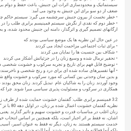
سیستماتیک و محدودسازی اثرات این جنبش، باعث حفظ و دوام بی 
ضعف از دو سو برای این جنبش به وجود می آمد:
• خطر نخست از بیرون جنبش سرچشمه می گیرد: سیستم حاکم چنین 
• خطر دوم که نقدی از نگرش سیستم فمینیسم برابری طلب را در بر
ارگانهای تصمیم گیری و اثرگذار، دامنه این جنبش محدود شده، و به
در عین حال این نظریه ها یک موضع سیاسی بودند که
• برای ثبات اجتماعی مزاحمت ایجاد می کردند
• شکاف بین جنسیت ها را نمایان می کردند
• تحقیر نرمال شده و وسیع زنان را در جزئیاتش آشکار می کردند
• توضیح قابل فهم برای تاریخ و تجربه سرکوب و خشونت شخصی در 
• آنها تفسیرهای ساده شده ای برای درد و رنج شخصی و ناخرسندی
و بدین سان وحدتی بین کسانی که مورد سرکوب و خشونت واقع شده 
وجود آوردند. زنان را به شاکیان عام تبدیل کردند. زنان محق بودن
همکاری در سرکوب و مسئولیت پذیری سیاسی مبرا شوند. چرا که خ
3.2 فمینسم برابری طلب: گفتمان خشونت حمایت شده از طرف زنان
نظریه گفتما
زنان اغلب در مناسبات قدرت و خشونت سهیم و تاثیر گذارند. یعن
اشان، نه فقط بر اثر اجبار است، بلکه همچنین بر اساس انتخاب 
خدمت سیستم هستند. به زنان، دیگر نه فقط به عنوان اسیر، آسیب 
بلکه آنها فعالانه وارد میدان می شدند. آنها البته چیزی هم به د