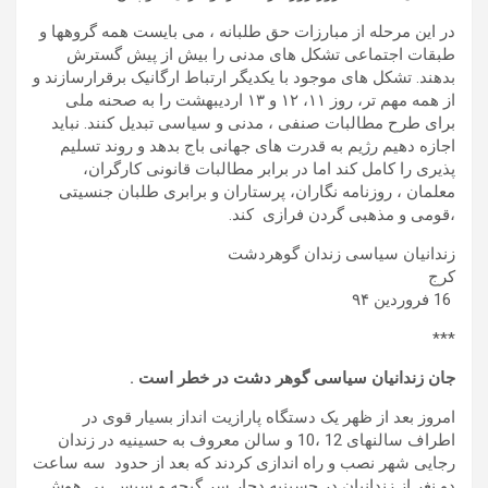
در این مرحله از مبارزات حق طلبانه ، می بایست همه گروهها و
طبقات اجتماعی تشکل های مدنی را بیش از پیش گسترش
بدهند. تشکل های موجود با یکدیگر ارتباط ارگانیک برقرارسازند و
از همه مهم تر، روز ۱۱، ۱۲ و ۱۳ اردیبهشت را به صحنه ملی
برای طرح مطالبات صنفی ، مدنی و سیاسی تبدیل کنند. نباید
اجازه دهیم رژیم به قدرت های جهانی باج بدهد و روند تسلیم
پذیری را کامل کند اما در برابر مطالبات قانونی کارگران،
معلمان ، روزنامه نگاران، پرستاران و برابری طلبان جنسیتی
،قومی و مذهبی گردن فرازی کند.
زندانیان سیاسی زندان گوهردشت
کرج
16 فروردین ۹۴
***
جان زندانیان سیاسی گوهر دشت در خطر است
.
امروز بعد از ظهر یک دستگاه پارازیت انداز بسیار قوی در
اطراف سالنهای 12 ،10 و سالن معروف به حسینیه در زندان
رجایی شهر نصب و راه اندازی کردند که بعد از حدود سه ساعت
دو نغر از زندانیان در حسینیه دچار سر گیجه و سپس بی هوش