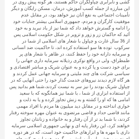
کشی و نابرابری چپاولگران حاکم هستند، هر گونه پیش روی در
این مبارزه از جمله کسب آموزش، درمان، مسکن رایگان و دیگر
تأمینات اجتماعی به نفع آنان نیز خواهد بود، در مقابل عدم
موفقیت کارگران و مردم، جمهوری اسلامی بیشتر جنایات خود
را ادامه و گسترش خواهد داد که شما نیز از یاد نبرید و به خود
آئید که حاکمان زر و زور و تزویر در شکل حکومت اسلامی پس
از 36 سال غارت و چپاول با شعار های اسلامی از شما در
سرکوب توده ها سو استفاده کرده اند، تا حاکمیت ضد انسانی
و سرمایه دارانه خود را حفظ کنند، در ظاهر با شعار های پر
طمطراق، ولی در واقع نوکری رذیلانه سرمایه داری جهانی را
برای خود دست و پا کرده و به عنوان شریک و مباشر اقتصادی و
سیاسی شرکت های چند ملیتی و سرمایه جهانی عمل کردند و
هر گاه لازم دیدند نیروهای خدمت گذار خود را حتی آنهایی که در
چپاول شریک بودند را نیز سر به نیست کردند،شما هم بدانید پس
از استفاده ابزاری از شما ، با شما نیز همانگونه که با سعید
امامی ها که او را کشته و به زنش تجاوز کرده و یا به ذلت و
خواری انداخته و در مقابل دید میلیون ها مردم با افراد مهمی
مانند قاضی حداد و قاضی مرتضوی به عنوان مهره سوخته رفتار
کردند، با شما بد تر از آن رفتار و به خانواده و زنانتان تجاوز
خواهند کرد، این رفتار پایه ای و نهایی جمهوری اسلامی سرمایه
داری با مهره ها و ابزارهای حاکمیت خود است، که در هر دوره
ای نصیب بخشی از مأمورانش می گردد، همه این حرکت های