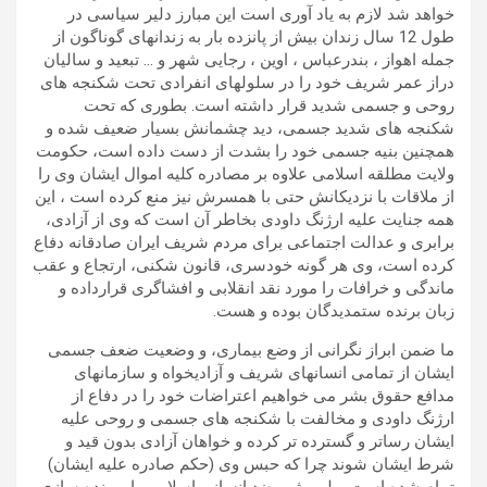
خواهد شد لازم به یاد آوری است این مبارز دلیر سیاسی در
طول 12 سال زندان بیش از پانزده بار به زندانهای گوناگون از
جمله اهواز ، بندرعباس ، اوین ، رجایی شهر و … تبعید و سالیان
دراز عمر شریف خود را در سلولهای انفرادی تحت شکنجه های
روحی و جسمی شدید قرار داشته است. بطوری که تحت
شکنجه های شدید جسمی، دید چشمانش بسیار ضعیف شده و
همچنین بنیه جسمی خود را بشدت از دست داده است، حکومت
ولایت مطلقه اسلامی علاوه بر مصادره کلیه اموال ایشان وی را
از ملاقات با نزدیکانش حتی با همسرش نیز منع کرده است ، این
همه جنایت علیه ارژنگ داودی بخاطر آن است که وی از آزادی،
برابری و عدالت اجتماعی برای مردم شریف ایران صادقانه دفاع
کرده است، وی هر گونه خودسری، قانون شکنی، ارتجاع و عقب
ماندگی و خرافات را مورد نقد انقلابی و افشاگری قرارداده و
زبان برنده ستمدیدگان بوده و هست.
ما ضمن ابراز نگرانی از وضع بیماری، و وضعیت ضعف جسمی
ایشان از تمامی انسانهای شریف و آزادیخواه و سازمانهای
مدافع حقوق بشر می خواهیم اعتراضات خود را در دفاع از
ارژنگ داودی و مخالفت با شکنجه های جسمی و روحی علیه
ایشان رساتر و گسترده تر کرده و خواهان آزادی بدون قید و
شرط ایشان شوند چرا که حبس وی (حکم صادره علیه ایشان)