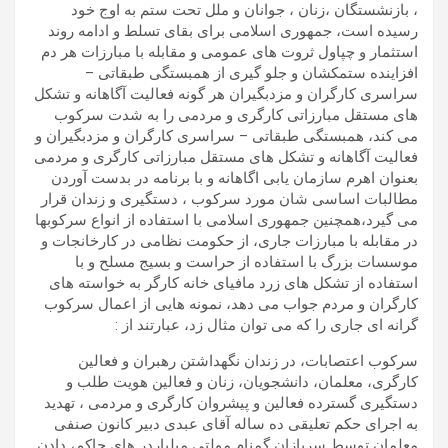
، بازنشستگان ،زنان ، جوانان و ملل تحت ستم به اوج خود
رسیده است، جمهوری اسلامی برای بقای تسلط و ادامه روند
استثمار و چپاول ثروت های عمومی و مقابله با مبارزات هر دم
افزاینده ستمکشان و جلو گیری از همبستگی طبقاتی –
سراسری کارگران و مزدبگیران هر گونه فعالیت آگاهانه و تشکل
های مستقل مبارزاتی کارگری و مردمی را به شدت سرکوب
می کند، همبستگی طبقاتی – سراسری کارگران و مزدبگیران و
فعالیت آگاهانه و تشکل های مستقل مبارزاتی کارگری و مردمی
بعنوان اهرم سازمان یابی اگاهانه و با برنامه در بدست آوردن
مطالبات اساسی شان مورد سرکوب ، دستگیری و زندان قرار
می گیرد،همچنین جمهوری اسلامی با استفاده از انواع سرکوبها
در مقابله با مبارزات جاری، از حکومت نظامی در کارخانجات و
موسسات بزرگ با استفاده از حراست و بسیج مسلح و با
استفاده از تشکل های زرد مافیای خانه کارگر به خواسته های
کارگران و مردم جواب می دهد، نمونه هایی از اعمال سرکوب
گرانه ای جاری را که می توان مثال زد، عبارتند از :
سرکوب اعتصابات، در زندان نگهداشتن رهبران و فعالین
کارگری، معلمان، دانشجویان، زنان و فعالین هویت طلب و
دستگیری گسترده فعالین و پیشروان کارگری و مردمی ، تهدید
به اجرای حکم تعلیقی ده ساله آقای عبدی دبیر کانون صنفی
معلمان توسط سربازان گمنام مولتی میلیاردر های حاکم، دادن