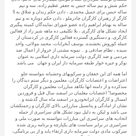
حکم شش و نیم ساله حبس به جعفر عظیم زاده، سه و نیم
ساله حبس برای جمیل محمدی ، دادن حکم زندان و شلاق به 5
کارگر از رهبران کارگران چادرملو ، دادن حکم دوباره نه و نیم
ساله به بهنام ابراهیم زاده عضو شورای نمایندگان کمیته پیگیری
ایجاد تشکل های کارگری ، بلا تکلیفی ده ماهه شیر زاد از فعالین
کارگری، و دستگیری گسترده فعالین کارگری در کردستان از
جمله کوروش بخشنده، یوسف آبخرابات، محمد مولائی، واحد
سیده ، نظام صادقی و … نمونه مشتی از خروار از اعمال ضد
مردمی و ضد کارگری دولت سرمایه داری اسلامی به عنوان
نوکر و جیره خوار طبقه سرمایه دار ایران و جهان می باشد.
اما همه ای این خفقان و سرکوبهای وحشیانه نتوانسته جلو
اعتراضات و اعتصابات کارگران، معلمین و دیگر ستم دیدگان را
سدکرده و از دامنه انها بکاهد مبارزات معلمین و کارگران
مخصوصا” اعتصابات معلمان در اسفند سال قبل و فروردین
امسال و کارگران ایرانخودرو در اسفند ماه سال گذشته و …
نشان از امادگی و پتانسیل مبارزاتی بالای کارگران و زحمتکشان
می باشد و لیکن به دلیل نبود تشکل های سراسری از جمله
اتحادیه های سراسری این مبارزات نتوانسته به صورت ملی و
سراسری در برابر سیاست های یکپارچه و برنامه ریزی شده
سرکوب مادی دولت سرمایه داری ارتقاء یابد و از بی برنامگی،