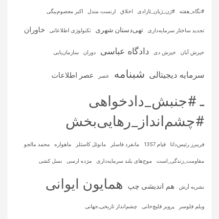
#نگاه_هفته
#ژن_ژیان_ئازادی
اخلاق
ارنست مندل
اکبر معصوم‌بیگی
خاوران
تهی‌دستان شهری
تجدید ساختار سرمایه‌داری
تکنولوژی اطلاعاتی
دادگاه عباسی
خیزش آبان
خیزش دی
دوران
سازمان‌یابی
شبنامه
سرمایه‌ دیجیتالی
عصر اطلاعات
عصر
ـ #جنبش_دادخواهی
#چشم‌انداز_رهایی‌بخش
فریبرز رئیس‌دانا
قیام 1357
مانفرد فاسلر
مانوئل کاستلز
ماهواره‌
محمد مالجو
مقاومت_زندگی_است
موج‌های بلند سرمایه‌داری
مژده ارسی
نسل کشی
همایون ایوانی
هم اندیشی چپ
نشریه آرش
ویلم فلوسر
پرویز قلیچ‌خانی
چشم‌انداز تاریخی‌ـ‌جهانی