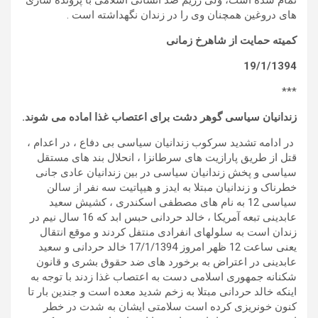
تمام شده است، ولی رژیم ضد انسانی اسلامی با پرونده سازی
های دروغین همچنان وی را در زندان نگهداشته است .
کمیته حمایت از شاهرخ زمانی
19/1/1394
***
زندانیان سیاسی گوهر دشت برای اعتصاب غذا اماده می شوند
.
در ادامه تشدید سرکوب زندانیان سیاسی بی دفاع ، در اعدام ،
قتل از طریق پارازیت های سرطانزا ، انحلال بند های مستقل
سیاسی و پخش زندانیان سیاسی در بین زندانیان عادی جانی
خطرناک و زندانیان مبتلا به ایدز و هیپاتیت سه نفر از سالن
سیاسی 12 به نام های مصطفی اسکندری ، کشیش سعید
عابدینی تبعه آمریکا ، خالد حردانی حبس ابد که 16 سال نیم در
زندان است به سلولهای انفرادی منتفل کردند و موقع انتقال
یعنی ساعت 12 ظهر امروز 17/1/1394 خالد حردانی و سعید
عابدینی در اعتراض به برخورد های ضد حقوق بشری و قانون
شکنانه جمهوری اسلامی دست به اعتصاب غذا زدند با توجه به
اینکه خالد حردانی مبتلا به زخم شدید معده است و جندین بار تا
کنون خونریزی کرده است سلامتی ایشان به شدت در خطر