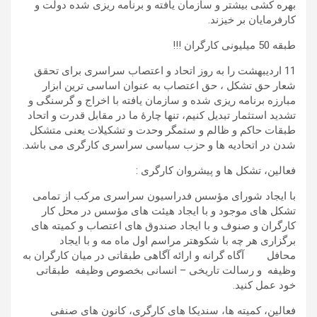
بهره کشی بیشتر و سازمان یافته و برنامه ریزی شده دولت و
کارفرمایان بر خیزند.
طبقه 50 میلیونی کارگران !!!
11 اردیبهشت را به روز اتحاد و اعتصاب سراسری برای تحقق
شعار حق تشکل ، حق اعتصاب به عنوان اساسی ترین ابزار
مبارزه برنامه ریزی شده و سازمان یافته با اخراج و گرسنگی و
تشدید استثمار تبدیل کنیم، تنها چارۀ ما در مقابل قدرت و اتحاد
طبقات حاکم و ظالم و ستمگر وحدت و تشکیلات یعنی متشکل
شدن در اتحادیه ها و حزب سیاسی سراسری کارگری می باشد.
فعالین، تشکل ها و پیشروان کارگری :
با ایجاد شورای مؤسس فدراسیون سراسری مرکب از تمامی
تشکل های موجود و با ایجاد هیئت های مؤسس در محل کار
کارگران و صنوف و با ایجاد صندوق های اعتصاب و کمیته های
برگزاری هر چه با شکوهتر مراسم اول ماه مه و با ایجاد
محافل آگاه گرانه و ارائه آگاهی طبقاتی در میان کارگران به
وظیفه و رسالت تاریخی – انسانی بخصوص وظیفه طبقاتی
خود عمل کنید.
فعالین، کمیته ها، سندیکا های کارگری، کانون های صنفی