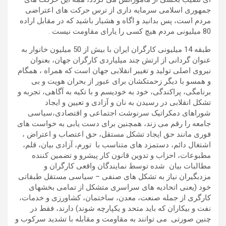
جمهوری اسلامی سرمایه داری از ترس حرکت های اعتراضی
مردم است، پس بدانید و اگاه و هشیار باشید که در مقابل اراده
80 میلیونی مردم هیچ کسی را یارای مقاومت نیست .
طبقه 14 میلیونی کارگران ایران با بیش از 50 میلیون خانوار به
عنوان گردانی از ارتش چند میلیاردی کارگران جهان، بعنوان
نیروی اصلی تولید و تغییر انقلابی جهان است که همراه ، همگام
و همسو با دیگر زحمتکشان برای عبور از بحران هویت و بی
برنامگی، پراکندگی، خود به خودیسم و با تکیه به آگاهی، تجربه و
تشکل انقلابی در رسیدن به نان و آزادی و تعیین و ایجاد
شوراهای دمکراتیک سرنوشت اجتماعی و اقتصادی،سیاسی
جامعه را رقم می زند، همچنین برای دست یابی به خواست های
فوری مانند حق ایجاد تشکل مستقل، حق اعتصاب و اعتراض ،
اشتغال دائم، دستمزد های متناسب با تورم، آزادی بیان، قلم،
مطبوعات، احزاب و تدوین قانون کار پیشرو و تضمین کننده
مطالبات بیان شده توسط نمایندگان واقعی کارگران و
مزدبگیران نیاز به تشکل های صنفی – سیاسی مستقل طبقاتی
خود (یعنی اتحادیه های سراسری متشکل از تمامی بخشهای
کارگری از جمله صنعت، معدن، ساختمان، کشاورزی و خدمات،
نفت و بیکاران که باید متحد و یکپارچه شوند) دارند، فقط در
چنین صورتی می توانند به مقاومت و مقابله با تشدید سرکوب و