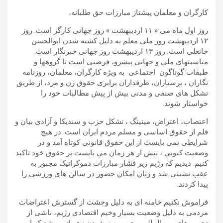
کارگران و معلمان پیشتاز مبارزات حق طلبانه،
روز اول ماه می « ۱۱ اردیبهشت » روز جهانی کارگر است. روز
۱۲ اردیبهشت روز ملی معلم به دلیل کشته شدن ابوالحسن
خانعلی است. روز ۱۳ اردیبهشت روز جهانی خبرنگار است.
مناسبتهای ملی و جهانی پیشرو، فرصتی است تا گروهها و
طبقات گوناگون اجتماعی به ویژه کارگران، معلمان، روزنامه
نگاران ، پرستاران، طرفداران برابری حقوق زن و مرد، از طریق
تشکل های صنفی و مدنی بیش از پیش مطالبات خود را
خواستار شوند.
اعتصاب، اعتراض، میتینگ ، تشکل حزب و سندیکا و آزادی بیان و
قلم از حقوق اساسی و مسلم مردم ایران است. در هیچ
شرایطی نمی بایست از این حقوق قانونی کوتاه آمد و در
وضعیت کنونی ، بیش از هر زمان می بایست بر حقوق خود تاکید
کنیم. دیدیم که رژیم زیر فشار مبارزات دموکراتیک مجبور به
عقب نشینی شد و زنان امکان حضور در سالن های ورزشی را
پیدا کردند.
فراموش نکنیم خامنه ای به دلیل وحشت از گسترش اعتراضات
مردمی به دلیل وضعیت بسیار وخیم اقتصادی رژیم، ناشی از