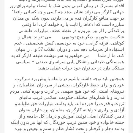
اقدام مشترک در زمان کنونی بدون شک با امضاء بیانیه برای روز
جهانی کارگر می تواند نشان بدهد چه کسی و چه کسانی واقعا”
در جهت منافع کارگران قدم بر می دارند، بدون شک این میدان
مبارزه است که ادعاها را ثابت یا رد خواهد کرد، اما وقتی
پراکندگی را از بین نبریم و در نقطه عطف مبارزات طبقاتی
شکست بخوریم، دیگر هیچ توجیهی نمی تنواند اهمال و
کوتاهی، فرقه گرایی، خود به خودیسم، کیش شخصیتی ، عدم
استفاده از تجربیات دهه سی و دوران انقلاب 57 و … را پنهان
کند، ما از شما می خواهیم به سر نوشت طبقه کارگر که به
همبستگی طبقاتی و تشکل یابی سراسری صنفی – سیاسی
بستگی دارد در حد توان خود جواب عملی بدهید.
همچنین باید توجه داشته باشیم در رابطه با پیش برد سرکوب
عریان و برای حفظ غارتگران، بخشی از سربازان ،نظامیان ، و
نیروهای امنیتی که خود هیچ سهمی در غارت و بهره کشی مردم
ندارند و با شعارهای مختلف حکومت اسلامی فریب مافیای
ثروت و قدرت را خورده اند، باید بدانند، مبارزات حق طلبانه و
آزادی و برابری خواهانه کارگران، معلمان، پرستاران بعنوان
تامین کنندگان اصلی تولید، آموزش و درمان کل جامعه و از
جمله خانواده و خود همین فریب خوردگان که انها نیز بدون اینکه
بدانند دچار و گرفتار و تحت فشار ظلم و ستم و تبعیض و بهره