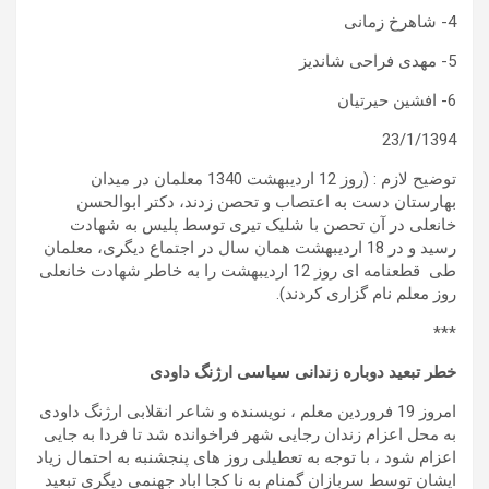
4- شاهرخ زمانی
5- مهدی فراحی شاندیز
6- افشین حیرتیان
23/1/1394
توضیح لازم : (روز 12 اردیبهشت 1340 معلمان در میدان
بهارستان دست به اعتصاب و تحصن زدند، دکتر ابوالحسن
خانعلی در آن تحصن با شلیک تیری توسط پلیس به شهادت
رسید و در 18 اردیبهشت همان سال در اجتماع دیگری، معلمان
طی قطعنامه ای روز 12 اردیبهشت را به خاطر شهادت خانعلی
روز معلم نام گزاری کردند).
***
خطر تبعید دوباره زندانی سیاسی ارژنگ داودی
امروز 19 فروردین معلم ، نویسنده و شاعر انقلابی ارژنگ داودی
به محل اعزام زندان رجایی شهر فراخوانده شد تا فردا به جایی
اعزام شود ، با توجه به تعطیلی روز های پنجشنبه به احتمال زیاد
ایشان توسط سربازان گمنام به نا کجا اباد جهنمی دیگری تبعید