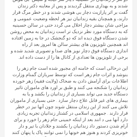
شدند و به بهداری منتقل گردیدند و پس از معاینه دکتر زندان
گفت بر اثر پارازیت دچار بی هوشی شدند و در خطر مرگ قرار
دارند، و همچنان بقیه زندانیان نیز هر لحظه وضعیت عمومی و
مزاجی شان بیشتر دچار اخلال می گردد حتی در سالن حسینیه
که به دستگاه مورد نظر نزدیک تر است زندانیان به محض روشن
شدن دستگاه فوق دیده اند که دو گنجشک در جا به زمین افتاده
اند همچنین تلویزیون های بیشتر سالن ها امروز بعد از راه
اندازی دستگاه فوق دچار نویز های صدا و تصویری شدید شده و
برخی از تلویزیون ها تعدادی از کانال ها را از دست داده اند.
این درحالی است که خامنه ای مجبور شده است جام زهر را
بنوشد و اثرات جام زهر است که توسط سربازان گمنام وزارت
اطلاعات برای آرامش دادن به ضحاک (ولایت فقیه) زهر خورده
زندانیان را شکنجه می کنند و طبق بر اورد های ماموران تاثیر
دستگاه جدید می تواند بسیاری از زندانیان را بکشد و یا به
بیماری های غیر قابل علاج دچار سازد . حتی بسیاری از ماموران
تلاش می کنند از این زندان منتقل شوند چون آنها نیز در خطر
قرار دارند . جمهوری اسلامی در کشتار زندانیان تجربه زیادی
دارد آنها می د انند بعد از اینکه خمینی جام زهر را خورد و برای
آرام شدن دستور داد زندانیان را بکشند و جلادان با تیر و دار
خونریزی کردند و هنوز هم خونها را نمی توانند پاک یا پنهان کنند