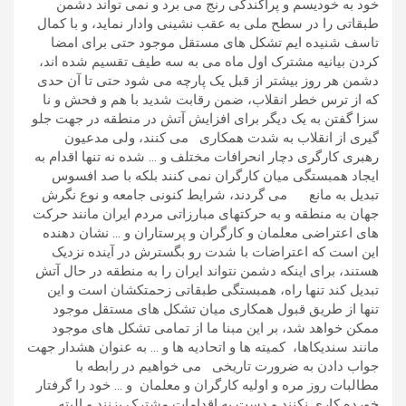
خود به خودیسم و پراکندگی رنج می برد و نمی تواند دشمن
طبقاتی را در سطح ملی به عقب نشینی وادار نماید، و با کمال
تاسف شنیده ایم تشکل های مستقل موجود حتی برای امضا
کردن بیانیه مشترک اول ماه می به سه طیف تقسیم شده اند،
دشمن هر روز بیشتر از قبل یک پارچه می شود حتی تا آن حدی
که از ترس خطر انقلاب، ضمن رقابت شدید با هم و فحش و نا
سزا گفتن به یک دیگر برای افزایش آتش در منطقه در جهت جلو
گیری از انقلاب به شدت همکاری می کنند، ولی مدعیون
رهبری کارگری دچار انحرافات مختلف و … شده نه تنها اقدام به
ایجاد همبستگی میان کارگران نمی کنند بلکه با صد افسوس
تبدیل به مانع می گردند، شرایط کنونی جامعه و نوع نگرش
جهان به منطقه و به حرکتهای مبارزاتی مردم ایران مانند حرکت
های اعتراضی معلمان و کارگران و پرستاران و … نشان دهنده
این است که اعتراضات با شدت رو بگسترش در آینده نزدیک
هستند، برای اینکه دشمن نتواند ایران را به منطقه در حال آتش
تبدیل کند تنها راه، همبستگی طبقاتی زحمتکشان است و این
تنها از طریق قبول همکاری میان تشکل های مستقل موجود
ممکن خواهد شد، بر این مبنا ما از تمامی تشکل های موجود
مانند سندیکاها، کمیته ها و اتحادیه ها و … به عنوان هشدار جهت
جواب دادن به ضرورت تاریخی می خواهیم در رابطه با
مطالبات روز مره و اولیه کارگران و معلمان و … خود را گرفتار
خورده کاری نکنند و دست به اقدامات مشترک بزنند و البته