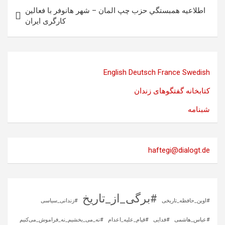
اطلاعيه همبستگي حزب چپ المان – شهر هانوفر با فعالین
کارگری ایران
English
Deutsch
France
Swedish
کتابخانه گفتگوهای زندان
شبنامه
haftegi@dialogt.de
#برگی_از_تاریخ
#اوین_حافظه_تاریخی
#زندانی_سیاسی
#عباس_هاشمی
#فدایی
#قیام_علیه_اعدام
#نه_می_بخشیم_نه_فراموش_می‌کنیم