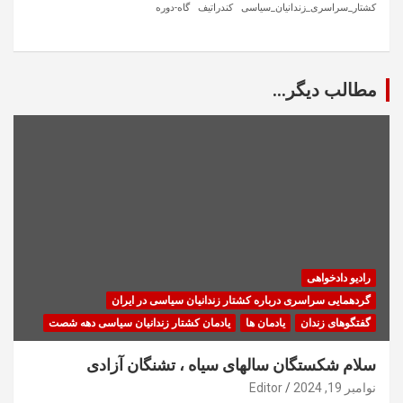
کشتار_سراسری_زندانیان_سیاسی
کندراتیف
گاه-دوره
مطالب دیگر...
رادیو دادخواهی
گردهمایی سراسری درباره کشتار زندانیان سیاسی در ایران
گفتگوهای زندان
یادمان ها
یادمان کشتار زندانیان سیاسی دهه شصت
سلام شکستگان سالهای سیاه ، تشنگان آزادی
نوامبر 19, 2024
Editor