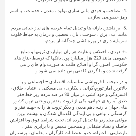
ـ4- تصاحب و خودی مانی سازی تولید ، معدن ، خدمات ، با اسم
رمز خصوصی سازی،
ـ5- بر داشتن یارانه ها و تبدیل تمام عرصه های نیاز حیاتی مردم
مانند آب ، برق ، سوخت ، نان ، تحصیل و درمان به حیاط خلوت
سرمایه داری در بهره کشی چندگانه از مردم،
ـ6- دزدی ، اختلاس و غارت هزاران میلیاردی ثروتها و منابع
عمومی مانند 220 هزار میلیارد پول بانکها که توسط جناح های
حکومتی اصول گرا و اصلاح طلب به صورت وام های رانتی
گرفته شده و با گردن کلفتی پس داده نمی شود و …
و در نتیجه، با فروپاشی مناسبات اقتصادی – اجتماعی و با
بالاترین آمار تورم،گرانی ، بیکاری ، بی مسکنی ، اعتیاد ، طلاق ،
افسردگی و خود کشی در میان 80 در صد مردم زیر خط فقر
طبق آمارهای جهانی، یکی از ثروت مندترین و غنی ترین کشور
های جهان با رتبه دهم معدن و دیگر ثروت ها را به جهنم فقر و
گرسنگی ، تباهی و بی آیندگی لگدمال شدگان و بهشت برین
مولتی میلیاردر ها تبدیل کرده اند، تحت شرایط فوق وبا افزایش
فاصله و تضاد طبقاتی و همچنین تبعیض و نا برابری تنفر ،
نارضایتی ، اعتراضات و اعتصابات کارگران ، معلمان ، پرستاران