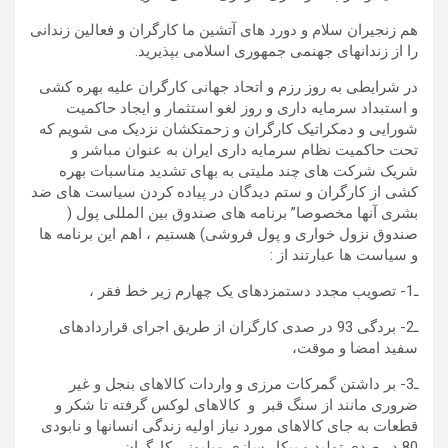
هم زنجیران سلام و دورد های آتشین ما کارگران و فعالین زندانی
را از زندانهای جهنمی جمهوری اسلامی بپذیرید.
در شرایطی به روز رزم و اتحاد جهانی کارگران علیه بهره کشی
و استبداد سرمایه داری و روز لغو استثمار و ایجاد حاکمیت
شورایی و دمکراتیک کارگران و زحمتکشان نزدیک می شویم که
تحت حاکمیت نظام سرمایه داری ایران به عنوان مباشر و
شریک شرکت های چند ملیتی به بهای تشدید مناسبات بهره
کشی از کارگران و ستم دیدگان در پیاده کردن سیاست های ضد
بشری آنها مخصوصا” برنامه های صندوق بین المللی پول (
صندوق نزول خواری و پول فروشی) هستیم ، اهم این برنامه ها
و سیاست ها عبارتند از :
ـ1- تصویب مجدد دستمزدهای یک چهارم زیر خط فقر ،
ـ2- بردگی 93 در صدی کارگران از طریق اجرای قراردادهای
سفید امضا و موقت،
ـ3- بر داشتن گمرکات مرزی و واردات کالاهای بنجل و غیر
ضروری مانند از سنگ قبر و کالاهای لوکس گرفته تا شکر و
قطعات به جای کالاهای مورد نیاز اولیه زندگی انسانها و نابودی
80 در صدی تولید و بیکار سازی میلیونی کارگران،