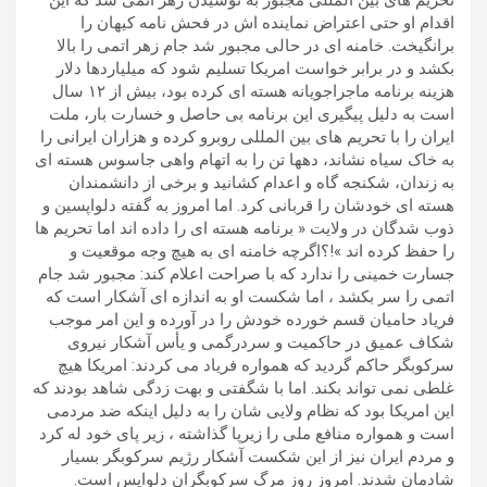
تحریم های بین المللی مجبور به نوشیدن زهر اتمی شد که این
اقدام او حتی اعتراض نماینده اش در فحش نامه کیهان را
برانگیخت. خامنه ای در حالی مجبور شد جام زهر اتمی را بالا
بکشد و در برابر خواست امریکا تسلیم شود که میلیاردها دلار
هزینه برنامه ماجراجویانه هسته ای کرده بود، بیش از ۱۲ سال
است به دلیل پیگیری این برنامه بی حاصل و خسارت بار، ملت
ایران را با تحریم های بین المللی روبرو کرده و هزاران ایرانی را
به خاک سیاه نشاند، دهها تن را به اتهام واهی جاسوس هسته ای
به زندان، شکنجه گاه و اعدام کشانید و برخی از دانشمندان
هسته ای خودشان را قربانی کرد. اما امروز به گفته دلواپسین و
ذوب شدگان در ولایت « برنامه هسته ای را داده اند اما تحریم ها
را حفظ کرده اند »!؟اگرچه خامنه ای به هیچ وجه موقعیت و
جسارت خمینی را ندارد که با صراحت اعلام کند: مجبور شد جام
اتمی را سر بکشد ، اما شکست او به اندازه ای آشکار است که
فریاد حامیان قسم خورده خودش را در آورده و این امر موجب
شکاف عمیق در حاکمیت و سردرگمی و یأس آشکار نیروی
سرکوبگر حاکم گردید که همواره فریاد می کردند: امریکا هیچ
غلطی نمی تواند بکند. اما با شگفتی و بهت زدگی شاهد بودند که
این امریکا بود که نظام ولایی شان را به دلیل اینکه ضد مردمی
است و همواره منافع ملی را زیرپا گذاشته ، زیر پای خود له کرد
و مردم ایران نیز از این شکست آشکار رژیم سرکوبگر بسیار
شادمان شدند. امروز روز مرگ سرکوبگران دلواپس است.