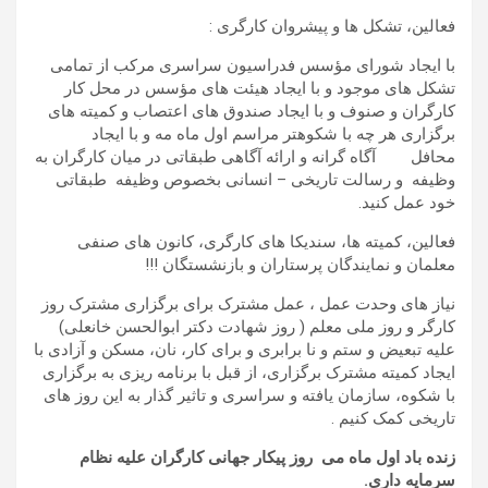
فعالین، تشکل ها و پیشروان کارگری :
با ایجاد شورای مؤسس فدراسیون سراسری مرکب از تمامی
تشکل های موجود و با ایجاد هیئت های مؤسس در محل کار
کارگران و صنوف و با ایجاد صندوق های اعتصاب و کمیته های
برگزاری هر چه با شکوهتر مراسم اول ماه مه و با ایجاد
محافل آگاه گرانه و ارائه آگاهی طبقاتی در میان کارگران به
وظیفه و رسالت تاریخی – انسانی بخصوص وظیفه طبقاتی
خود عمل کنید.
فعالین، کمیته ها، سندیکا های کارگری، کانون های صنفی
معلمان و نمایندگان پرستاران و بازنشستگان !!!
نیاز های وحدت عمل ، عمل مشترک برای برگزاری مشترک روز
کارگر و روز ملی معلم ( روز شهادت دکتر ابوالحسن خانعلی)
علیه تبعیض و ستم و نا برابری و برای کار، نان، مسکن و آزادی با
ایجاد کمیته مشترک برگزاری، از قبل با برنامه ریزی به برگزاری
با شکوه، سازمان یافته و سراسری و تاثیر گذار به این روز های
تاریخی کمک کنیم .
زنده باد اول ماه می روز پیکار جهانی کارگران علیه نظام
سرمایه داری.