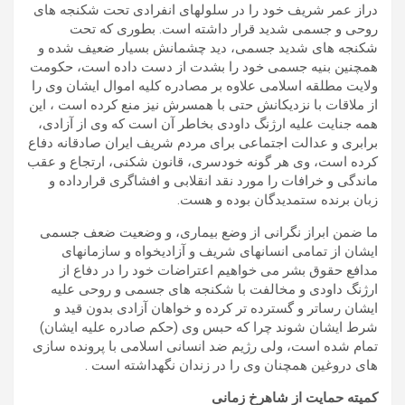
دراز عمر شریف خود را در سلولهای انفرادی تحت شکنجه های
روحی و جسمی شدید قرار داشته است. بطوری که تحت
شکنجه های شدید جسمی، دید چشمانش بسیار ضعیف شده و
همچنین بنیه جسمی خود را بشدت از دست داده است، حکومت
ولایت مطلقه اسلامی علاوه بر مصادره کلیه اموال ایشان وی را
از ملاقات با نزدیکانش حتی با همسرش نیز منع کرده است ، این
همه جنایت علیه ارژنگ داودی بخاطر آن است که وی از آزادی،
برابری و عدالت اجتماعی برای مردم شریف ایران صادقانه دفاع
کرده است، وی هر گونه خودسری، قانون شکنی، ارتجاع و عقب
ماندگی و خرافات را مورد نقد انقلابی و افشاگری قرارداده و
زبان برنده ستمدیدگان بوده و هست.
ما ضمن ابراز نگرانی از وضع بیماری، و وضعیت ضعف جسمی
ایشان از تمامی انسانهای شریف و آزادیخواه و سازمانهای
مدافع حقوق بشر می خواهیم اعتراضات خود را در دفاع از
ارژنگ داودی و مخالفت با شکنجه های جسمی و روحی علیه
ایشان رساتر و گسترده تر کرده و خواهان آزادی بدون قید و
شرط ایشان شوند چرا که حبس وی (حکم صادره علیه ایشان)
تمام شده است، ولی رژیم ضد انسانی اسلامی با پرونده سازی
های دروغین همچنان وی را در زندان نگهداشته است .
کمیته حمایت از شاهرخ زمانی