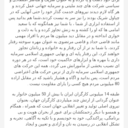
سیاسی شرکت های چند ملیتی و سرمایه جهانی عمل کردند و
هر گاه لازم دیدند نیروهای خدمت گذار خود را حتی آنهایی که در
چپاول شریک بودند را نیز سر به نیست کردند،شما هم بدانید پس
از استفاده ابزاری از شما ، با شما نیز همانگونه که با سعید
امامی ها که او را کشته و به زنش تجاوز کرده و یا به ذلت و
خواری انداخته و در مقابل دید میلیون ها مردم با افراد مهمی
مانند قاضی حداد و قاضی مرتضوی به عنوان مهره سوخته رفتار
کردند، با شما بد تر از آن رفتار و به خانواده و زنانتان تجاوز
خواهند کرد، این رفتار پایه ای و نهایی جمهوری اسلامی سرمایه
داری با مهره ها و ابزارهای حاکمیت خود است، که در هر دوره
ای نصیب بخشی از مأمورانش می گردد، همه این حرکت های
جمهوری اسلامی سرمایه داری از ترس حرکت های اعتراضی
مردم است، پس بدانید و اگاه و هشیار باشید که در مقابل اراده
80 میلیونی مردم هیچ کسی را یارای مقاومت نیست .
طبقه 14 میلیونی کارگران ایران با بیش از 50 میلیون خانوار به
عنوان گردانی از ارتش چند میلیاردی کارگران جهان، بعنوان
نیروی اصلی تولید و تغییر انقلابی جهان است که همراه ، همگام
و همسو با دیگر زحمتکشان برای عبور از بحران هویت و بی
برنامگی، پراکندگی، خود به خودیسم و با تکیه به آگاهی، تجربه و
تشکل انقلابی در رسیدن به نان و آزادی و تعیین و ایجاد