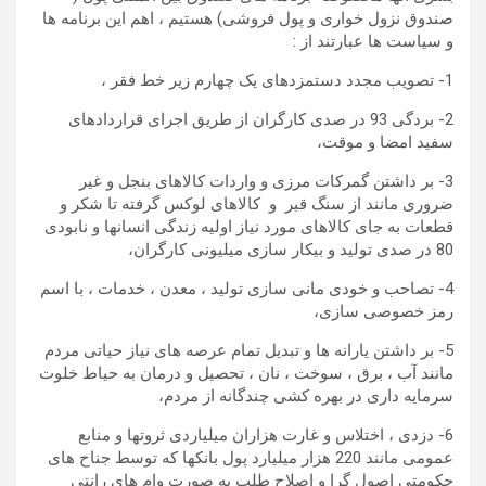
صندوق نزول خواری و پول فروشی) هستیم ، اهم این برنامه ها
و سیاست ها عبارتند از :
1- تصویب مجدد دستمزدهای یک چهارم زیر خط فقر ،
2- بردگی 93 در صدی کارگران از طریق اجرای قراردادهای
سفید امضا و موقت،
3- بر داشتن گمرکات مرزی و واردات کالاهای بنجل و غیر
ضروری مانند از سنگ قبر و کالاهای لوکس گرفته تا شکر و
قطعات به جای کالاهای مورد نیاز اولیه زندگی انسانها و نابودی
80 در صدی تولید و بیکار سازی میلیونی کارگران،
4- تصاحب و خودی مانی سازی تولید ، معدن ، خدمات ، با اسم
رمز خصوصی سازی،
5- بر داشتن یارانه ها و تبدیل تمام عرصه های نیاز حیاتی مردم
مانند آب ، برق ، سوخت ، نان ، تحصیل و درمان به حیاط خلوت
سرمایه داری در بهره کشی چندگانه از مردم،
6- دزدی ، اختلاس و غارت هزاران میلیاردی ثروتها و منابع
عمومی مانند 220 هزار میلیارد پول بانکها که توسط جناح های
حکومتی اصول گرا و اصلاح طلب به صورت وام های رانتی