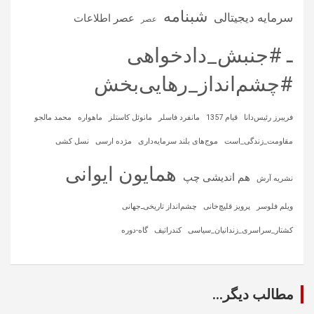
شبنامه
سرمایه‌ دیجیتالی
عصر اطلاعات
عصر
ـ #جنبش_دادخواهی
#چشم‌انداز_رهایی‌بخش
فریبرز رئیس‌دانا
قیام 1357
مانفرد فاسلر
مانوئل کاستلز
ماهواره‌
محمد مالجو
مقاومت_زندگی_است
موج‌های بلند سرمایه‌داری
مژده ارسی
نسل کشی
همایون ایوانی
هم اندیشی چپ
نشریه آرش
ویلم فلوسر
پرویز قلیچ‌خانی
چشم‌انداز تاریخی‌ـ‌جهانی
کشتار_سراسری_زندانیان_سیاسی
کندراتیف
گاه-دوره
مطالب دیگر...