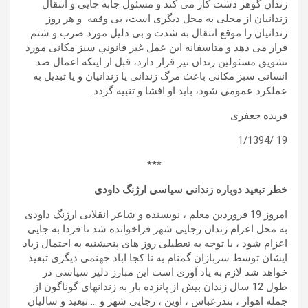
زندان گوهر دشت کار می کند و مسئول جابه جایی و انتقال
زندانیان از محلی به محل دیگری است، بی وقفه و هر روز
زندانیان را موقع انتقال به شدت و بی دلیل مورد ضرب و شتم
قرار می دهد و متاسفانه این عمل غیر قانونیِ سبز مکانی مورد
تشویق مسئولین زندان نیز قرار دارد، قبل از اینکه اعمال ضد
انسانی سبز مکانی باعث مرگ زندانی یا زندانیان و یا تبدیل به
عملکرد عمومی شود، باید او افشا و تنبیه گردد.
فریده جعفری
19 /1/1394
***
خطر تبعید دوباره زندانی سیاسی ارژنگ داودی
امروز 19 فروردین معلم ، نویسنده و شاعر انقلابی ارژنگ داودی
به محل اعزام زندان رجایی شهر فراخوانده شد تا فردا به جایی
اعزام شود ، با توجه به تعطیلی روز های پنجشنبه به احتمال زیاد
ایشان توسط سربازان گمنام به نا کجا اباد جهنمی دیگری تبعید
خواهد شد لازم به یاد آوری است این مبارز دلیر سیاسی در
طول 12 سال زندان بیش از پانزده بار به زندانهای گوناگون از
جمله اهواز ، بندرعباس ، اوین ، رجایی شهر و … تبعید و سالیان