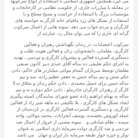
می گیرد،همچنین جمهوری اسلامی با استفاده از انواع سرکوبها
در مقابله با مبارزات جاری، از حکومت نظامی در کارخانجات و
موسسات بزرگ با استفاده از حراست و بسیج مسلح و با
استفاده از تشکل های زرد مافیای خانه کارگر به خواسته های
کارگران و مردم جواب می دهد، نمونه هایی از اعمال سرکوب
گرانه ای جاری را که می توان مثال زد، عبارتند از :
سرکوب اعتصابات، در زندان نگهداشتن رهبران و فعالین
کارگری، معلمان، دانشجویان، زنان و فعالین هویت طلب و
دستگیری گسترده فعالین و پیشروان کارگری و مردمی ، تهدید
به اجرای حکم تعلیقی ده ساله آقای عبدی دبیر کانون صنفی
معلمان توسط سربازان گمنام مولتی میلیاردر های حاکم، دادن
حکم شش و نیم ساله حبس به جعفر عظیم زاده، سه و نیم
ساله حبس برای جمیل محمدی ، دادن حکم زندان و شلاق به 5
کارگر از رهبران کارگران چادرملو ، دادن حکم دوباره نه و نیم
ساله به بهنام ابراهیم زاده عضو شورای نمایندگان کمیته پیگیری
ایجاد تشکل های کارگری ، بلا تکلیفی ده ماهه شیر زاد از فعالین
کارگری، و دستگیری گسترده فعالین کارگری در کردستان از
جمله کوروش بخشنده، یوسف آبخرابات، محمد مولائی، واحد
سیده ، نظام صادقی و … نمونه مشتی از خروار از اعمال ضد
مردمی و ضد کارگری دولت سرمایه داری اسلامی به عنوان
نوکر و جیره خوار طبقه سرمایه دار ایران و جهان می باشد.