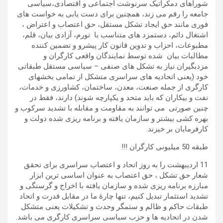
شوراهای دمکراتیک سرنوشت اجتماعی و اقتصادی،سیاسی
جامعه را رقم می زند، همچنین برای دست یابی به خواست های
فوری مانند حق ایجاد تشکل مستقل، حق اعتصاب و اعتراض ،
اشتغال دائم، دستمزد های متناسب با تورم، آزادی بیان، قلم،
مطبوعات، احزاب و تدوین قانون کار پیشرو و تضمین کننده
مطالبات بیان شده توسط نمایندگان واقعی کارگران و
مزدبگیران نیاز به تشکل های صنفی – سیاسی مستقل طبقاتی
خود (یعنی اتحادیه های سراسری متشکل از تمامی بخشهای
کارگری از جمله صنعت، معدن، ساختمان، کشاورزی و خدمات،
نفت و بیکاران که باید متحد و یکپارچه شوند) دارند، فقط در
چنین صورتی می توانند به مقاومت و مقابله با تشدید سرکوب و
بهره کشی بیشتر و سازمان یافته و برنامه ریزی شده دولت و
کارفرمایان بر خیزند.
طبقه 50 میلیونی کارگران !!!
11 اردیبهشت را به روز اتحاد و اعتصاب سراسری برای تحقق
شعار حق تشکل ، حق اعتصاب به عنوان اساسی ترین ابزار
مبارزه برنامه ریزی شده و سازمان یافته با اخراج و گرسنگی و
تشدید استثمار تبدیل کنیم، تنها چارۀ ما در مقابل قدرت و اتحاد
طبقات حاکم و ظالم و ستمگر وحدت و تشکیلات یعنی متشکل
شدن در اتحادیه ها و حزب سیاسی سراسری کارگری می باشد.