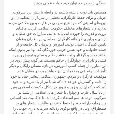
بستگی دارد در حد توان خود جواب عملی بدهید.
همچنین باید توجه داشته باشیم در رابطه با پیش برد سرکوب
عریان و برای حفظ غارتگران، بخشی از سربازان ،نظامیان ، و
نیروهای امنیتی که خود هیچ سهمی در غارت و بهره کشی مردم
ندارند و با شعارهای مختلف حکومت اسلامی فریب مافیای
ثروت و قدرت را خورده اند، باید بدانند، مبارزات حق طلبانه و
آزادی و برابری خواهانه کارگران، معلمان، پرستاران بعنوان
تامین کنندگان اصلی تولید، آموزش و درمان کل جامعه و از
جمله خانواده و خود همین فریب خوردگان که انها نیز بدون اینکه
بدانند دچار و گرفتار و تحت فشار ظلم و ستم و تبعیض و بهره
کشی و نابرابری چپاولگران حاکم هستند، هر گونه پیش روی در
این مبارزه از جمله کسب آموزش، درمان، مسکن رایگان و دیگر
تأمینات اجتماعی به نفع آنان نیز خواهد بود، در مقابل عدم
موفقیت کارگران و مردم، جمهوری اسلامی بیشتر جنایات خود
را ادامه و گسترش خواهد داد که شما نیز از یاد نبرید و به خود
آئید که حاکمان زر و زور و تزویر در شکل حکومت اسلامی پس
از 36 سال غارت و چپاول با شعار های اسلامی از شما در
سرکوب توده ها سو استفاده کرده اند، تا حاکمیت ضد انسانی
و سرمایه دارانه خود را حفظ کنند، در ظاهر با شعار های پر
طمطراق، ولی در واقع نوکری رذیلانه سرمایه داری جهانی را
برای خود دست و پا کرده و به عنوان شریک و مباشر اقتصادی و