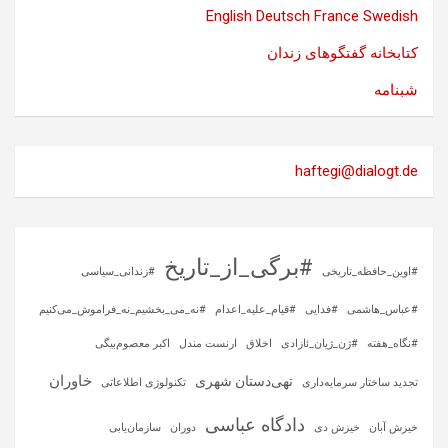
English
Deutsch
France
Swedish
کتابخانه گفتگوهای زندان
شبنامه
haftegi@dialogt.de
#برگی_از_تاریخ
#اوین_حافظه_تاریخی
#زندانی_سیاسی
#عباس_هاشمی
#فدایی
#قیام_علیه_اعدام
#نه_می_بخشیم_نه_فراموش_می‌کنیم
#نگاه_هفته
#ژن_ژیان_ئازادی
اخلاق
ارنست مندل
اکبر معصوم‌بیگی
خاوران
تهی‌دستان شهری
تجدید ساختار سرمایه‌داری
تکنولوژی اطلاعاتی
دادگاه عباسی
خیزش آبان
خیزش دی
دوران
سازمان‌یابی