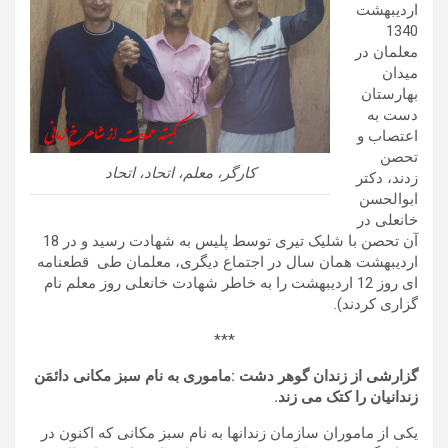
اردیبهشت
1340
معلمان در
میدان
بهارستان
دست به
اعتصاب و
تحصن
کارگر، معلم، اتحاد، اتحاد
زدند، دکتر
ابوالحسن
خانعلی در
آن تحصن با شلیک تیری توسط پلیس به شهادت رسید و در 18
اردیبهشت همان سال در اجتماع دیگری، معلمان طی قطعنامه
ای روز 12 اردیبهشت را به خاطر شهادت خانعلی روز معلم نام
گزاری کردند).
***
گزارشی از زندان گوهر دشت
:
ماموری به نام سبز مکانی دائمَن
زندانیان را کتک می زند.
یکی از ماموران سازمان زندانها به نام سبز مکانی که اکنون در