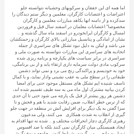
اما همه ای این خفقان و سرکوبهای وحشیانه نتوانسته جلو
اعتراضات و اعتصابات کارگران، معلمین و دیگر ستم دیدگان را
سدکرده و از دامنه انها بکاهد مبارزات معلمین و کارگران
مخصوصا” اعتصابات معلمان در اسفند سال قبل و فروردین
امسال و کارگران ایرانخودرو در اسفند ماه سال گذشته و …
نشان از امادگی و پتانسیل مبارزاتی بالای کارگران و زحمتکشان
می باشد و لیکن به دلیل نبود تشکل های سراسری از جمله
اتحادیه های سراسری این مبارزات نتوانسته به صورت ملی و
سراسری در برابر سیاست های یکپارچه و برنامه ریزی شده
سرکوب مادی دولت سرمایه داری ارتقاء یابد و از بی برنامگی،
خود به خودیسم و پراکندگی رنج می برد و نمی تواند دشمن
طبقاتی را در سطح ملی به عقب نشینی وادار نماید، و با کمال
تاسف شنیده ایم تشکل های مستقل موجود حتی برای امضا
کردن بیانیه مشترک اول ماه می به سه طیف تقسیم شده اند،
دشمن هر روز بیشتر از قبل یک پارچه می شود حتی تا آن حدی
که از ترس خطر انقلاب، ضمن رقابت شدید با هم و فحش و نا
سزا گفتن به یک دیگر برای افزایش آتش در منطقه در جهت جلو
گیری از انقلاب به شدت همکاری می کنند، ولی مدعیون
رهبری کارگری دچار انحرافات مختلف و … شده نه تنها اقدام به
ایجاد همبستگی میان کارگران نمی کنند بلکه با صد افسوس
تبدیل به مانع می گردند، شرایط کنونی جامعه و نوع نگرش