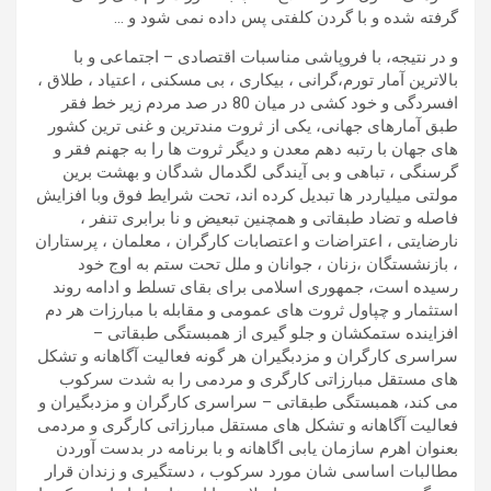
گرفته شده و با گردن کلفتی پس داده نمی شود و …
و در نتیجه، با فروپاشی مناسبات اقتصادی – اجتماعی و با
بالاترین آمار تورم،گرانی ، بیکاری ، بی مسکنی ، اعتیاد ، طلاق ،
افسردگی و خود کشی در میان 80 در صد مردم زیر خط فقر
طبق آمارهای جهانی، یکی از ثروت مندترین و غنی ترین کشور
های جهان با رتبه دهم معدن و دیگر ثروت ها را به جهنم فقر و
گرسنگی ، تباهی و بی آیندگی لگدمال شدگان و بهشت برین
مولتی میلیاردر ها تبدیل کرده اند، تحت شرایط فوق وبا افزایش
فاصله و تضاد طبقاتی و همچنین تبعیض و نا برابری تنفر ،
نارضایتی ، اعتراضات و اعتصابات کارگران ، معلمان ، پرستاران
، بازنشستگان ،زنان ، جوانان و ملل تحت ستم به اوج خود
رسیده است، جمهوری اسلامی برای بقای تسلط و ادامه روند
استثمار و چپاول ثروت های عمومی و مقابله با مبارزات هر دم
افزاینده ستمکشان و جلو گیری از همبستگی طبقاتی –
سراسری کارگران و مزدبگیران هر گونه فعالیت آگاهانه و تشکل
های مستقل مبارزاتی کارگری و مردمی را به شدت سرکوب
می کند، همبستگی طبقاتی – سراسری کارگران و مزدبگیران و
فعالیت آگاهانه و تشکل های مستقل مبارزاتی کارگری و مردمی
بعنوان اهرم سازمان یابی اگاهانه و با برنامه در بدست آوردن
مطالبات اساسی شان مورد سرکوب ، دستگیری و زندان قرار