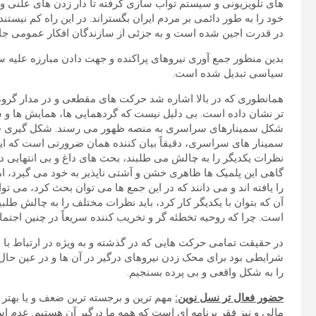
های تلویزیونی و سیستم تواب سازی گرفته تا دار زدن های علنی 
خود را به طور دائمی بر مردم ایران بگستراند. در این راه کم نیستن
در قدرت اجین شده است و به جزئی از سازندگان افکار عمومی جامع
بدین منظور جمع آوری نیروهای پراکنده و جهت دادن مبارزه علیه 
سیاسی تبدیل شده است.
همانطوری که در بالا اشاره شد حرکت های مقطعی و در مدار گروه 
تر نشان داده است. بی دلیل نیست که گردهمایی ها، همایش ها و 
شکل سمینارهای سراسری به منصه ظهور می رسند. شکل گیری جمع
سمینار های سراسری، دقیقاً بیان کننده همان ضرورتی است که ای
نظرات یکدیگر را به چالش می طلبند، بحث های داغ و بی انتهایی در 
گاهی این پلمیک ها ظاهری خشن و آشتی ناپذیر به خود می گیرد، اما 
را یافته اند و می دانند که در این جمع ها می توان بحث کرد، می توان
آن که بتوان با یکدیگر کار کرد، باید نظرات مختلف را به چالش طلب
است. چرا که روحیه تخطئه گر و تخریب کننده سریعاً در چنین اجت
شرایطی بود برای محک زدن نیروهای درگیر در آن ها و در عین حا
را به شکل واقعی و بی پرده بسنجیم.
حضور فعال تر نسل نوین:
مهم ترین و برجسته ترین ضعف و یا بهتر
مالی و نیز فقر برنامه ای است که همه ما درگیر آن هستیم. عدم است