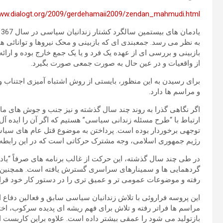
www.dialogt.org/2009/gerdehamaii2009/zendan_mahmudi.html
به نظر می رسد. جمعبندی ای که بازبینی و محک نیروها و توانائی ه
بازبینی و بررسی ای از عهده یک فرد و یا یک جمع خارج بوده و ارائ
از واقعیات و در عین حال به صورت جمعی صورت بگیرد.
برای رسیدن به این منظور، بایستی از روش اشتباه آمیزی اجتناب ورز
و مراسم ها دارد.
اگر نگاهی گذرا به روند چند سال گذشته و نیز جنب و جوش های ما
ارتباط با “طرح مسئله زندانی سیاسی” هستیم که اگر آن را ایده آل ا
توجهی برخوردار بوده است. پرداختن به موضوع قتل عام های سی
رژیم جمهوری اسلامی، وجه مشترک حرکاتی است که در این رابطه
در طی چند سال گذشته، این حرکت از غالب برنامه های صرفاً “یاد
گردهمایی ها و سمینارهای سراسری گسترش یافته است. همچنین برن
رفته و موضوعات عمومی تر و عمیق تری را در دستور کار خود قرا
این پروسه فراروئی با تلاش زندانیان سیاسی سابق و فعالین دفاع ا
مراسم ها فراتر رفته و تلاش برای فهم ریشه ای پدیده سرکوب، اخت
بازتولید می شود را عمقی بیشتر داده است. علاوه براین کاربست