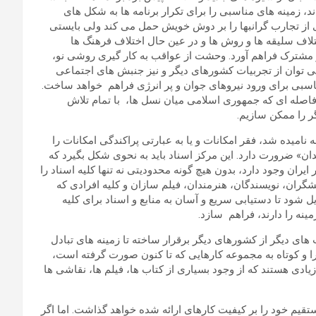
، زمینه های مناسبی را برای تکرار برنامه ها به شکل های
 از تجارب گرانبها را بر دوش خویش حمل می کند ولی بایستی
تلاف سلیقه ها و روش ها و در عین حال اختلاف فرهنگ ها
 مشترک فراهم آورد. وحشت از عواقب به کار گیری روشی نو،
ن، می توان از تجربیات کشورهای دیگر و نیز جنبش های اجتماعی
سبی برای ورود نیروهای جوان و پر انرژی فراهم خواهد ساخت.
 فاصله ای که جمهوری اسلامی میان نسل ها، با تمام تلاش
گر را ممکن سازیم.
نامیده شد، فقر امکانات و یا به عبارتی پراکندگی امکانات را
دان» ضرورت دارد. این مرکز اسناد باید به نحوی شکل بگیرد که
ایران وجود دارد، بدون هیچ گونه محدودیتی نه تنها کلیه اسناد را
گران، نویسندگان، هنرمندان، فیلم سازان و کلیه افرادی که
یل شود تا دستیابی سریع و آسان به منابع و اسناد برای کلیه
مینه را دارند، فراهم سازد.
 های دیگر از کشورهای دیگر برقرار ساخته تا زمینه های تبادل
ا و کوتاه به مجموعه کارهایی که تا کنون صورت گرفته است،
یادی هستند که از وجود بسیاری از کتاب ها، فیلم ها، نقاشی ها
قیم خود را بر کیفیت کارهای ارائه شده خواهد گذاشت. اما اگر