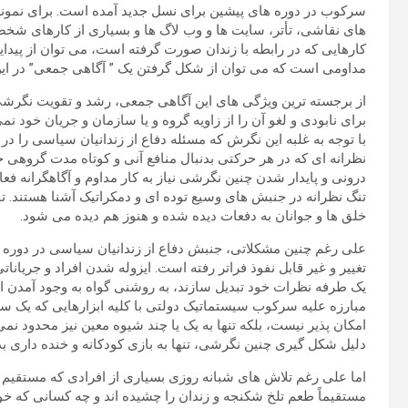
سرکوب در دوره های پیشین برای نسل جدید آمده است. برای نمونه
های نقاشی، تأتر، سایت ها و وب لاگ ها و بسیاری از کارهای شخصی 
کارهایی که در رابطه با زندان صورت گرفته است، می توان از پیدایش
مداومی است که می توان از شکل گرفتن یک ” آگاهی جمعی” در این
از برجسته ترین ویژگی های این آگاهی جمعی، رشد و تقویت نگرش
برای نابودی و لغو آن را از زاویه گروه و یا سازمان و جریان خود ن
با توجه به غلبه این نگرش که مسئله دفاع از زندانیان سیاسی را د
نظرانه ای که در هر حرکتی بدنبال منافع آنی و کوتاه مدت گروهی
درونی و پایدار شدن چنین نگرشی نیاز به کار مداوم و آگاهگرانه 
تنگ نظرانه در جنبش های وسیع توده ای و دمکراتیک آشنا هستند. 
خلق ها و جوانان به دفعات دیده شده و هنوز هم دیده می شود.
علی رغم چنین مشکلاتی، جنبش دفاع از زندانیان سیاسی در دوره 
تغییر و غیر قابل نفوذ فراتر رفته است. ایزوله شدن افراد و جریانا
یک طرفه نظرات خود تبدیل سازند، به روشنی گواه به وجود آمدن ا
مبارزه علیه سرکوب سیستماتیک دولتی با کلیه ابزارهایی که یک س
امکان پذیر نیست، بلکه تنها به یک یا چند شیوه معین نیز محدود نمی
دلیل شکل گیری چنین نگرشی، تنها به بازی کودکانه و خنده داری ب
اما علی رغم تلاش های شبانه روزی بسیاری از افرادی که مستقیم و 
مستقیماً طعم تلخ شکنجه و زندان را چشیده اند و چه کسانی که خود 