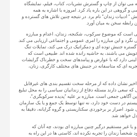
 می توان از چاپ و گسترش نشریات، کتاب، فیلم، نمایشگاه
و گروهی در این باره یاد کرد. امروزه با اشاره به همه
 ” ادبیات زندان” نام برد. در نتیجه چنین تلاش های گسترده و
 رابطه سخن به میان آورد.
ی است که موضوع سرکوب، شکنجه، زندان، اعدام و مبارزه
می نگرد و این مبارزه را امری عمومی و اجتماعی ارزیابی می کند.
ر گستره جنبش توده ای و دمکراتیک درک می کند، تمایلات تنگ
 خویش می باشند، به حاشیه رانده شده اند. طبیعی است که
فعالینی دارد که با عوارض و پیامدهای سخت و خطرناک گرایشات
تجربه ای که متاسفانه در جنبش های مختلف کارگری، زنان،
اخیر نشان داده که از مرحله سخت تقسیم بندی های غیرقابل
تی که سعی دارند مسئله دفاع از زندانیان سیاسی را به محل تبلیغ
ین آگاهی جمعی است. مبارزه بر علیه “پدیده سرکوبگری”،
یستم در دست خود دارد، نه تنها توسط یک جمع و یا یک سازمان
 شود. اصرار بر برخوردی سکتاریستی و گروه گرایانه، دقیقاً به
دل خواهد شد.
یا غیر مستقیم درگیر چنین مبارزه ای بودند، چه آنان که
شخصاً زندان را تجربه نکرده اند، کاستی ها در این راه به