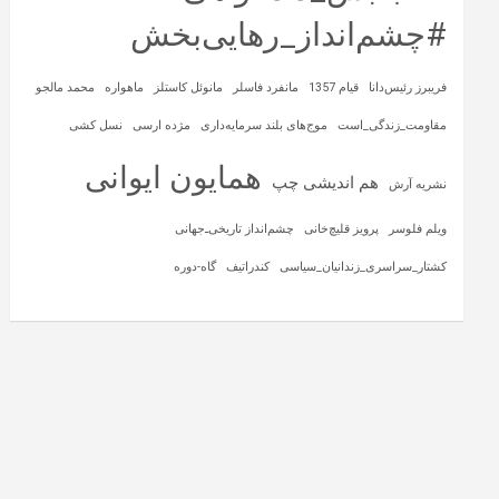
#چشم‌انداز_رهایی‌بخش
فریبرز رئیس‌دانا
قیام 1357
مانفرد فاسلر
مانوئل کاستلز
ماهواره‌
محمد مالجو
مقاومت_زندگی_است
موج‌های بلند سرمایه‌داری
مژده ارسی
نسل کشی
همایون ایوانی
هم اندیشی چپ
نشریه آرش
ویلم فلوسر
پرویز قلیچ‌خانی
چشم‌انداز تاریخی‌ـ‌جهانی
کشتار_سراسری_زندانیان_سیاسی
کندراتیف
گاه-دوره