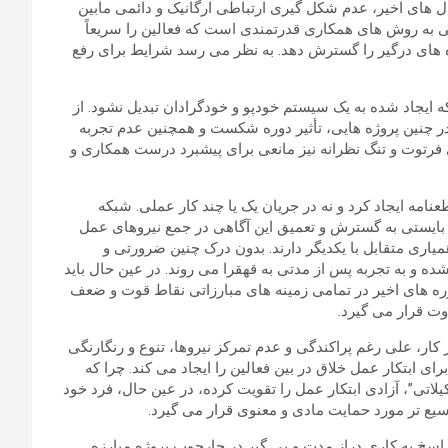
ای اخیر، عدم شکل گیری ارتباطی ارگانیک و دائمی مابین
 به روش های همکاری قدرتمندی است که فعالین را سریعاً
 های درگیر را گسترش دهد. به نظر می رسد شرایط برای رفع
ه ایجاد شده به یک سیستم خودپو و خودگرادان تبدیل نشود. از
 در چنین پروژه هایی، تأثیر دوره شکست و همچنین عدم تجربه
ی فرتوت و تنگ نظرانه نیز مانعی برای پیشبرد درست همکاری و
نامه ایجاد کرد و نه در جریان یک یا چند کار عملی. شبکه
 بایستی به گسترش و تعمیق این آگاهی در جمع نیروهای عمل
یاری متقابل با یکدیگر دارند. بدون درک چنین ضرورتی و
 و به تجربه پس از مدتی به قهقرا می روند. در عین حال باید
ره های اخیر در تمامی زمینه های مبارزاتی نقاط قوت و ضعف
ت قرار می گیرد.
 کار، علی رغم پراکندگی و عدم تمرکز نیروها، تنوع و رنگارنگی
 ابتکار عمل خلاق در بین فعالین را ایجاد می کند. چرا که
اتی”، آزادی ابتکار عمل را تقویت کرده، در عین حال، فرد خود
یع تر مورد حمایت مادی و معنوی قرار می گیرد.
اسخ به کاری دراز مدت و پی گیر در چارچوب پروژه مبارزه