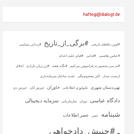
haftegi@dialogt.de
#برگی_از_تاریخ
#اوین_حافظه_تاریخی
#زندانی_سیاسی
#عباس_هاشمی
#فدایی
#قیام_علیه_اعدام
#نه_می_بخشیم_نه_فراموش_می‌کنیم
#نگاه_هفته
#ژن_ژیان_ئازادی
اخلاق
ارنست مندل
اکبر معصوم‌بیگی
تجدید ساختار سرمایه‌داری
خاوران
تهی‌دستان شهری
تکنولوژی اطلاعاتی
خیزش آبان
خیزش دی
دادگاه عباسی
سرمایه‌ دیجیتالی
دوران
سازمان‌یابی
شبنامه
عصر اطلاعات
عصر
ـ #جنبش_دادخواهی