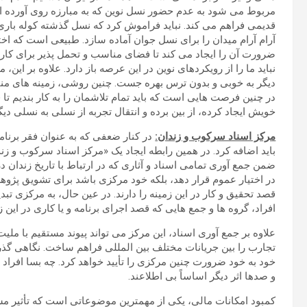
مربوط می شود به عدم حضور نسل نوین که به مبارزه روی آورده اند
قدیمی فراهم می کند. نباید فراموش کرد که نسل گذشته کوله باری
آرام آرام میدان را برای نسل جوان آماده سازد. طبیعی است که اخ
ضرورت آن را ایجاد می کند تا فضای مناسب و تحمل پذیر برای کار
نباید ما را از رویکردهای نوین در این عرصه باز دارد. علاوه بر ای
دیگر به خوبی و بدون ترس بهره جست. چنین روشی، زمینه های منا
در چنین فرصت هایی است که باید تمام تلاشمان را به کار بندیم تا
خویش ایجاد کرده، از بین برده و انتقال تجربه از نسلی به نسلی دی
مرکز اسناد سرکوب و زندان:
در کنار ضعفی که به عنوان فقر برنامه 
باید اضافه کرد. در همین رابطه ایجاد یک «مرکز اسناد سرکوب و زن
ضمن جمع آوری تمامی اسناد و آثاری که در ارتباط با تاریخ زندان در 
در اختیار عموم قرار دهد، بلکه خود مرکزی باشد برای تشویق پژوهش
قصد تحقیق و کار در این زمینه را دارند. در عین حال، به مرکزی تبد
افراد، گروه ها و جمع هایی که قصد اجرای برنامه و یا کاری در این ز
علاوه بر جمع آوری اسناد، این مرکز می تواند پیوند مستقیم با ملیت
تجارب را بین جریانات مختلف بین المللی فراهم ساخت. نگاهی گذر
خود به خود ضرورت چنین مرکزی را تأیید خواهد کرد. چه بسا افراد ز
و صدها اثر دیگر اساساً بی اطلاعند.
کمبود امکانات مالی، یکی از مهمترین موضوعاتی است که تأثیر مست