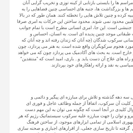
 مراسم ها را بایستی بازتابی از کینه توزی و تخریب گرایی آنان
سم ها و بزرگداشت ها، جنبه های احساسی چنین فضاهایی را به
ه کرده و چنین تلاش هایی را تخطئه کنند. همان طور که در بالا
بین محدود نمی شوند. محدود ساختن این حرکات به امری صرفا
 جنبشی است. این جا، امری انسانی مطرح است با تمام جوانب
بقاتی موجد چنین پدیده ای است. به انسان، احساس و
نی سرکوب شدگان (چه آنان که زندان رفته اند و چه آنان که
مورد هجوم سرکوبگران واقع شده است. به هنر می پردازد، چون
 خارج است. به بحث های آکادمیک می پردازد چون که می خواهد
راه های علاج آن دست یابد. و… باری، امید است که “منتقدین”
یاسی به نقد و ارائه راهکارهای خود بپردازند.
ه دهه گذشته و تلاش برای مبارزه ای پیگیر و دائمی و
 کلیت آن سرکوب، اتفاقاً از جمله وظائف عاجل و فوری ای
ال کلیدی در آنجا است که چگونه می توان به این مهم دست
یرو و توان را جهت مبارزه علیه سرکوب سیستماتیک رژیم که هر
وری اسلامی از تمامی ابزارهای موجود، از ساختن فرهنگ
رفته تا تاریخ سازی جعلی، از اقرارهای اجباری و صحنه سازی