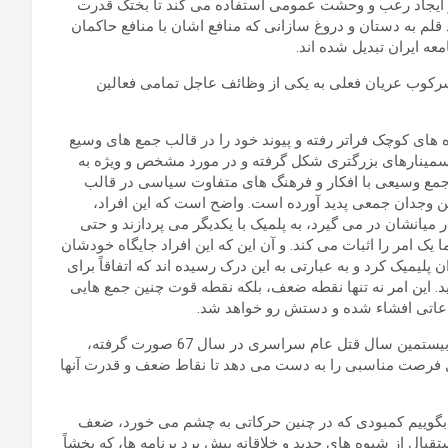
و ایجاد رعب و وحشت عمومی استفاده می کند تا بختک قدرت
د قلم به دستان و دروغ سازانی که منافع اشان با منافع حاکمان
ه ایران تبدیل شده اند.
سرکوب عریان فعلی به یکی از وظائف عاجل تمامی فعالین
های کوچک فراتر رفته و پیوند خود را در قالب جمع های وسیع
سمینارهای بزرگتری شکل گرفته و در مورد مشخص و ویژه به
 وسیعی با افکار و فرهنگ های متفاوت سیاسی در قالب
ن وجدان جمعی پدید آورده است. واضح است که این افراد،
میانشان در می گیرد، به پلمیک با یکدیگر می پردازند و حتی
یک امر را اثبات می کند. و آن این که این افراد جایگاه خودشان
 پلیمیک کرد و به عبارتی به این درک رسیده اند که اتفاقاً برای
ید. این امر نه تنها نقطه ضعف، بلکه نقطه قوت چنین جمع هایی
ماعاتی افشاء شده و دستش رو خواهد شد.
در حقیقت تمامی حرکت هایی که در گذشته و به ویژه در ارتباط با بیستمین سال قتل عام سراسری در سال 67 صورت گرفته،
ل فرصت مناسبی را به دست می دهد تا نقاط ضعف و قدرت آنها
 بگوییم کمبودی که در چنین حرکاتی به چشم می خورد، ضعف
قبال از شیوه های جدید و خلاقانه پیش برد برنامه ها، که بخشاً