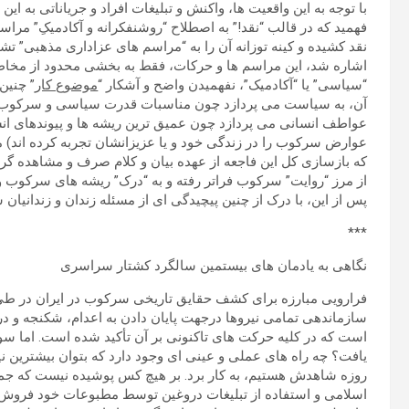
با توجه به این واقعیت ها، واکنش و تبلیغات افراد و جریاناتی به این
فهمید که در قالب “نقد!” به اصطلاح “روشنفکرانه و آکادمیکِ” مرا
نقد کشیده و کینه توزانه آن را به “مراسم های عزاداری مذهبی” تشبی
اشاره شد، این مراسم ها و حرکات، فقط به بخشی محدود از مخاط
“سیاسی” یا “آکادمیک”، نفهمیدن واضح و آشکار “
موضوع کار
” چنین
آن، به سیاست می پردازد چون مناسبات قدرت سیاسی و سرکوب ط
عواطف انسانی می پردازد چون عمیق ترین ریشه ها و پیوندهای انسا
عوارض سرکوب را در زندگی خود و یا عزیزانشان تجربه کرده اند) 
که بازسازی کل این فاجعه از عهده بیان و کلام صرف و مشاهده گر
از مرز “روایت” سرکوب فراتر رفته و به “درک” ریشه های سرکوب و 
پس از این، با درک از چنین پیچیدگی ای از مسئله زندان و زندانیان س
***
نگاهی به یادمان های بیستمین سالگرد کشتار سراسری
فرارویی مبارزه برای کشف حقایق تاریخی سرکوب در ایران در طی س
سازماندهی تمامی نیروها درجهت پایان دادن به اعدام، شکنجه و در
است که در کلیه حرکت های تاکنونی بر آن تأکید شده است. اما سو
یافت؟ چه راه های عملی و عینی ای وجود دارد که بتوان بیشترین ن
روزه شاهدش هستیم، به کار برد. بر هیچ کس پوشیده نیست که جمه
اسلامی و استفاده از تبلیغات دروغین توسط مطبوعات خود فروش گ