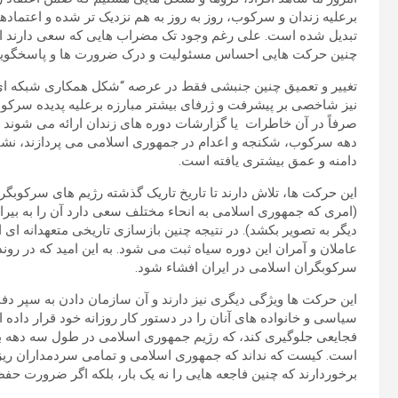
برعلیه زندان و سرکوب، روز به روز به هم نزدیک تر شده و اعتماده
تبدیل شده است. علی رغم وجود تک مضراب هایی که سعی دارند از 
چنین حرکت هایی احساس مسئولیت و درک ضرورت ها و پاسخگویی 
تغییر و تعمیق چنین جنبشی فقط در عرصه “شکل همکاری شبکه ای” 
نیز شاخصی بر پیشرفت و ژرفای بیشتر مبارزه برعلیه پدیده سرکوبگ
صرفاً در آن خاطرات یا گزارشات دوره های زندان ارائه می شوند 
دهه سرکوب، شکنجه و اعدام در جمهوری اسلامی می پردازند، نش
دامنه و عمق بیشتری یافته است.
این حرکت ها، تلاش دارند تا تاریخ تاریک گذشته رژیم های سرکوبگ
(امری که جمهوری اسلامی به انحاء مختلف سعی دارد آن را به بیراه
دیگر به تصویر بکشد). در نتیجه چنین بازسازی تاریخی متعهدانه
عاملان و آمران این دوره سیاه ثبت می شود. به این امید که در رو
سرکوبگران اسلامی در ایران افشاء شود.
این حرکت ها ویژگی دیگری نیز دارند و آن سازمان دادن به سپر د
سیاسی و خانواده های آنان را در دستور کار روزانه خود قرار داده
فجایعی جلوگیری کند، که رژیم جمهوری اسلامی در طول سه دهه به 
است. کیست که نداند که جمهوری اسلامی و تمامی سردمداران ریز 
برخوردارند که چنین فاجعه هایی را نه یک بار، بلکه اگر ضرورت حفظ 