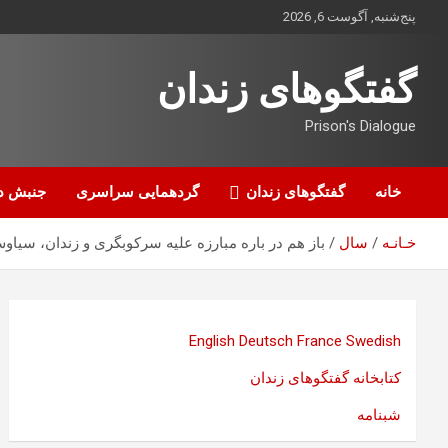
ه
پنج‌شنبه, آگوست 6, 2026
حتوا
روید
گفتگوهای زندان
Prison's Dialogue
خانه
گفتگوهای زندان
گردهمایی سراسری
جنبش د
خـانـه
سال
باز هم در باره مبارزه علیه سرکوبگری و زندان، سی
English
Deutsch
France
Swedish
کتابخانه گفتگوهای زندان
شبنامه