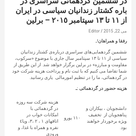
در ششمین گردهمائی سراسری در
باره کشتار زندانیان سیاسی در ایران
از ١١ تا ١٣ سپتامبر ٢٠١٥ – برلین
می 22, 2015
Editor
رفقا و همراهان
!ـ
ششمین گردهمایی‌های سراسری درباره‌ی کشتار زندانیان
سیاسی از ١١ تا ١٣ سپتامبر سال جاری با موضوع «سرکوب،
مقاومت و مبارزه» در برلين برگزار خواهد شد. از این طریق از
شما تقاضا می کنیم که با ثبت نام و پرداخت هزینه شرکت خود
در گردهمائی، ما را در تنظیم امورمالی یاری رسانید.
هزینه حضور در گردهمائی :ـ
هزینه شرکت سه روزه
دانشجویان ، بیکاران و
در گردهمائی با
پناهجویان از تخفیف
امکانات خواب در
١١٠ یورو
ویژه برخوردار خواهند
اتاقهای ١ ، ٢ ،٣، ویا٤
بود.
نفره و همراه با غذا، و
ورودی