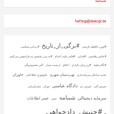
شبنامه
haftegi@dialogt.de
#برگی_از_تاریخ
#اوین_حافظه_تاریخی
#زندانی_سیاسی
#عباس_هاشمی
#فدایی
#قیام_علیه_اعدام
#نه_می_بخشیم_نه_فراموش_می‌کنیم
#نگاه_هفته
#ژن_ژیان_ئازادی
اخلاق
ارنست مندل
اکبر معصوم‌بیگی
خاوران
تهی‌دستان شهری
تجدید ساختار سرمایه‌داری
تکنولوژی اطلاعاتی
دادگاه عباسی
خیزش آبان
خیزش دی
دوران
سازمان‌یابی
شبنامه
سرمایه‌ دیجیتالی
عصر اطلاعات
عصر
ـ #جنبش_دادخواهی