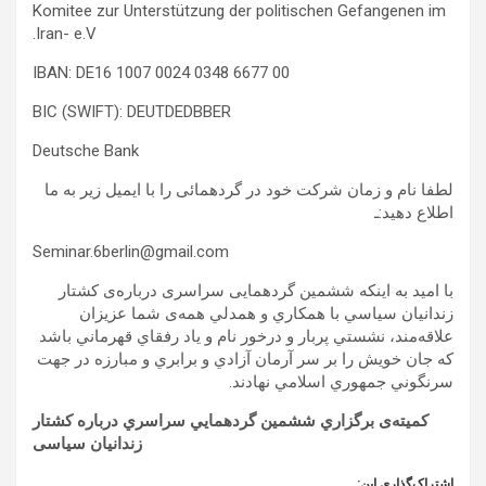
Komitee zur Unterstützung der politischen Gefangenen im
Iran- e.V.
IBAN: DE16 1007 0024 0348 6677 00
BIC (SWIFT): DEUTDEDBBER
Deutsche Bank
لطفا نام و زمان شرکت خود در گردهمائی را با ایمیل زیر به ما
اطلاع دهید:ـ
Seminar.6berlin@gmail.com
با امید به اینکه ششمين گردهمایی سراسری درباره‌ی کشتار
زندانيان سياسي با همکاري و همدلي همه‌ی شما عزیزان
علاقه‌مند، نشستي پربار و درخور نام و ياد رفقاي قهرماني باشد
که جان خويش را بر سر آرمان آزادي و برابري و مبارزه در جهت
سرنگوني جمهوري اسلامي نهادند.
کميته‌ی برگزاري ششمين گردهمايي سراسري درباره کشتار
زندانيان سياسی
اشتراک‌گذاری این: