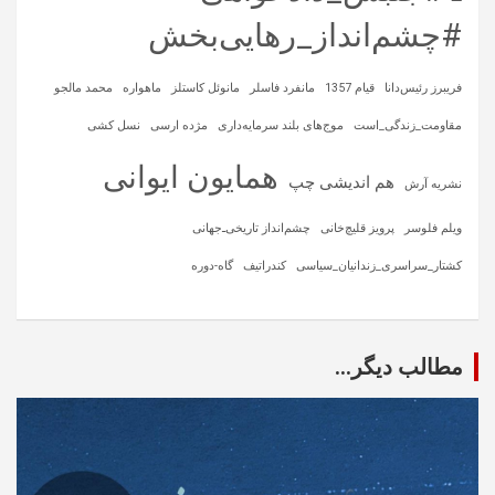
#چشم‌انداز_رهایی‌بخش
فریبرز رئیس‌دانا
قیام 1357
مانفرد فاسلر
مانوئل کاستلز
ماهواره‌
محمد مالجو
مقاومت_زندگی_است
موج‌های بلند سرمایه‌داری
مژده ارسی
نسل کشی
همایون ایوانی
هم اندیشی چپ
نشریه آرش
ویلم فلوسر
پرویز قلیچ‌خانی
چشم‌انداز تاریخی‌ـ‌جهانی
کشتار_سراسری_زندانیان_سیاسی
کندراتیف
گاه-دوره
مطالب دیگر...