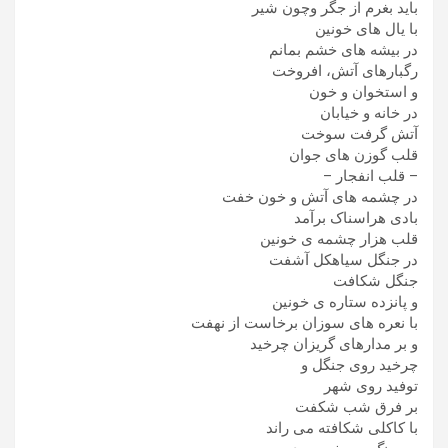
بايد بغرم از جگر وچون شير
با يال های خونين
در بيشه های خشم بمانم
رگبارهای آتش، افروخت
و استخوان و خون
در خانه و خيابان
آتش گرفت سوخت
قلب گوزن های جوان
– قلب انفجار –
در چشمه های آتش و خون خفت
بادی هراسناک برآمد
قلب هزار چشمه ی خونين
در جنگل سياهکل آشفت
جنگل شکافت
و پانزده ستاره ی خونين
با نعره های سوزان برخاست از نهفت
و بر مدارهای گريزان چرخيد
چرخيد روی جنگل و
توفيد روی شهر
بر فرق شب شکفت
با کاکلی شکافته می راند