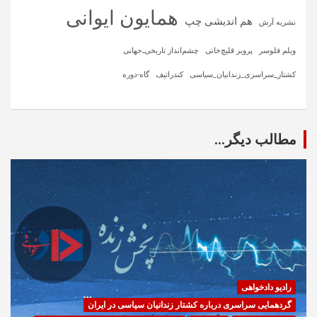
همایون ایوانی
هم اندیشی چپ
نشریه آرش
ویلم فلوسر
پرویز قلیچ‌خانی
چشم‌انداز تاریخی‌ـ‌جهانی
کشتار_سراسری_زندانیان_سیاسی
کندراتیف
گاه-دوره
مطالب دیگر...
رادیو دادخواهی
گردهمایی سراسری درباره کشتار زندانیان سیاسی در ایران