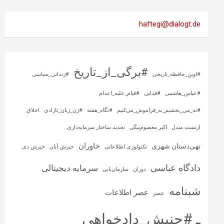
haftegi@dialogt.de
#برگی_از_تاریخ
#اوین_حافظه_تاریخی
#زندانی_سیاسی
#عباس_هاشمی
#فدایی
#قیام_علیه_اعدام
#نه_می_بخشیم_نه_فراموش_می‌کنیم
#نگاه_هفته
#ژن_ژیان_ئازادی
اخلاق
ارنست مندل
اکبر معصوم‌بیگی
تجدید ساختار سرمایه‌داری
خاوران
تهی‌دستان شهری
تکنولوژی اطلاعاتی
خیزش آبان
خیزش دی
دادگاه عباسی
سرمایه‌ دیجیتالی
دوران
سازمان‌یابی
شبنامه
عصر اطلاعات
عصر
ـ #جنبش_دادخواهی