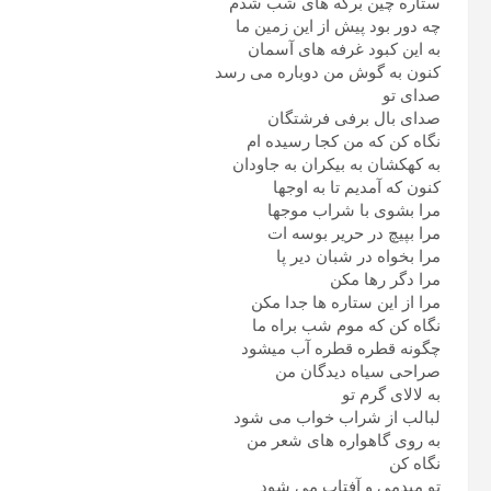
ستاره چین برکه های شب شدم
چه دور بود پیش از این زمین ما
به این کبود غرفه های آسمان
کنون به گوش من دوباره می رسد
صدای تو
صدای بال برفی فرشتگان
نگاه کن که من کجا رسیده ام
به کهکشان به بیکران به جاودان
کنون که آمدیم تا به اوجها
مرا بشوی با شراب موجها
مرا بپیچ در حریر بوسه ات
مرا بخواه در شبان دیر پا
مرا دگر رها مکن
مرا از این ستاره ها جدا مکن
نگاه کن که موم شب براه ما
چگونه قطره قطره آب میشود
صراحی سیاه دیدگان من
به لالای گرم تو
لبالب از شراب خواب می شود
به روی گاهواره های شعر من
نگاه کن
تو میدمی و آفتاب می شود