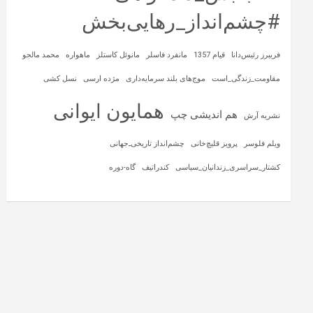
#چشم‌انداز_رهایی‌بخش
فریبرز رئیس‌دانا
قیام 1357
مانفرد فاسلر
مانوئل کاستلز
ماهواره‌
محمد مالجو
مقاومت_زندگی_است
موج‌های بلند سرمایه‌داری
مژده ارسی
نسل کشی
همایون ایوانی
هم اندیشی چپ
نشریه آرش
ویلم فلوسر
پرویز قلیچ‌خانی
چشم‌انداز تاریخی‌ـ‌جهانی
کشتار_سراسری_زندانیان_سیاسی
کندراتیف
گاه-دوره