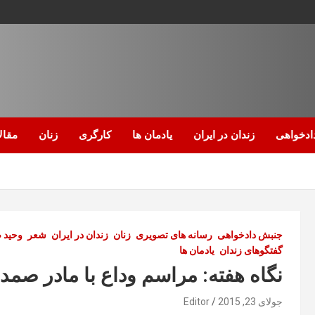
ادخواهی
زندان در ایران
یادمان ها
کارگری
زنان
مقال
جنبش دادخواهی
رسانه های تصویری
زنان
زندان در ایران
شعر
وحید 
گفتگوهای زندان
یادمان ها
نگاه هفته: مراسم وداع با مادر صمد
جولای 23, 2015
Editor