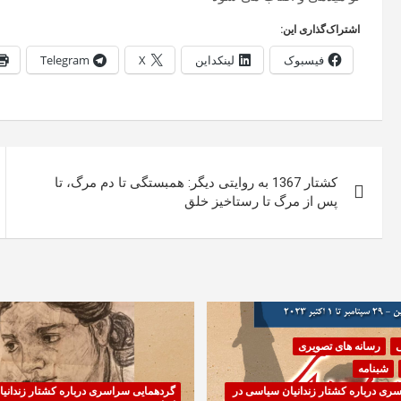
اشتراک‌گذاری این:
فیسبوک
لینکداین
X
Telegram
راهبری
کشتار 1367 به روایتی دیگر: همبستگی تا دم مرگ، تا
نوشته
پس از مرگ تا رستاخیز خلق
ی
رسانه های تصویری
شبنامه
ری درباره کشتار زندانیان سیاسی در
گردهمایی سراسری درباره کشتار زندانی