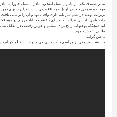
مادر صمدی یکی از مادران نسل انقلاب، مادران نسل خاوران، مادر
فرخنده صمدی خود در اوایل دهه 60 مدتی ر
بربریت نهفته در نظم سرمایه داری واقف بود و آن را بر نمی تافت. 
اما هیچگاه توجیهات رایج برای تسلیم و خوش رقصی در مقابل مناس
طلبی کرنش ننمود.
یادش گرامی
با انتشار قسمتی از مراسم خاکسپاری وی و تهیه این فیلم کوتاه یاد 