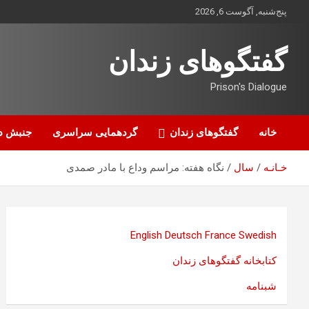
ه
پنج‌شنبه, آگوست 6, 2026
حتوا
روید
گفتگوهای زندان
Prison's Dialogue
خانه
گفتگوهای زندان
گردهمایی سراسری
جنبش د
خـانـه
سال
نگاه هفته: مراسم وداع با مادر صمدی
English
Deutsch
France
Swedish
کتابخانه گفتگوهای زندان
شبنامه