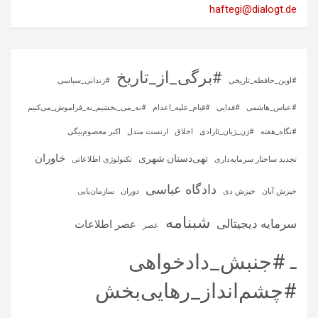
haftegi@dialogt.de
#برگی_از_تاریخ
#اوین_حافظه_تاریخی
#زندانی_سیاسی
#عباس_هاشمی
#فدایی
#قیام_علیه_اعدام
#نه_می_بخشیم_نه_فراموش_می‌کنیم
#نگاه_هفته
#ژن_ژیان_ئازادی
اخلاق
ارنست مندل
اکبر معصوم‌بیگی
خاوران
تهی‌دستان شهری
تجدید ساختار سرمایه‌داری
تکنولوژی اطلاعاتی
دادگاه عباسی
خیزش آبان
خیزش دی
دوران
سازمان‌یابی
شبنامه
سرمایه‌ دیجیتالی
عصر اطلاعات
عصر
ـ #جنبش_دادخواهی
#چشم‌انداز_رهایی‌بخش