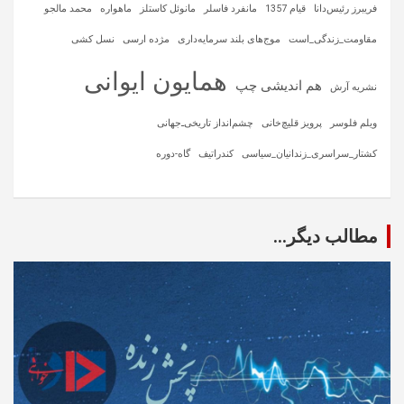
فریبرز رئیس‌دانا
قیام 1357
مانفرد فاسلر
مانوئل کاستلز
ماهواره‌
محمد مالجو
مقاومت_زندگی_است
موج‌های بلند سرمایه‌داری
مژده ارسی
نسل کشی
همایون ایوانی
هم اندیشی چپ
نشریه آرش
ویلم فلوسر
پرویز قلیچ‌خانی
چشم‌انداز تاریخی‌ـ‌جهانی
کشتار_سراسری_زندانیان_سیاسی
کندراتیف
گاه-دوره
مطالب دیگر...