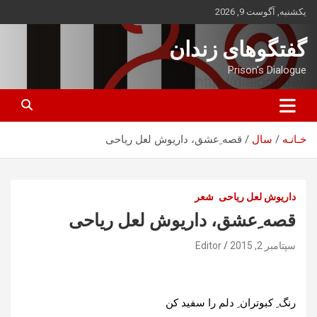
ه
یکشنبه, آگوست 9, 2026
حتوا
روید
گفتگوهای زندان
Prison's Dialogue
خـانـه
سال
قصه ِعشق، داریوش لعل ریاحی
داریوش لعل ریاحی
شعر
قصه ِعشق، داریوش لعل ریاحی
سپتامبر 2, 2015
Editor
رنگ ِ کبوتران ِ دلم را سفید کن