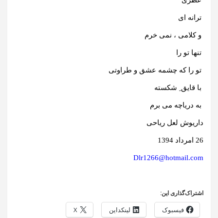
عطری
ترانه ای
و کلامی ، نمی خرم
تنها تو را
تو را که چشمه عشق و طراوتی
با قایق ِ شکسته
به دریاچه می برم
داریوش لعل ریاحی
26 امرداد 1394
Dlr1266@hotmail.com
اشتراک‌گذاری این:
فیسبوک
لینکداین
X