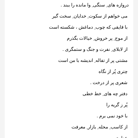
دروازه های ِ سنگی ِ وا مانده را ببند .
می خواهم از سکوت ِ خدایان ِ سخت گیر
با قایقی که چوب ِ دماغش ، شکسته است
از موج ِ پر خروش ِ خیالات بگذرم
از لابلای ِ نفرت و جنگ و ستمگری .
مشتی پر از تفاله ِ اندیشه با من است
چتری پُر از نگاه
شعری پر از درخت .
دفتر چه های ِ خط خطی
پُر ز گریه را
با خود نمی برم .
از کاسب ِ محله ِ بازار ِ معرفت