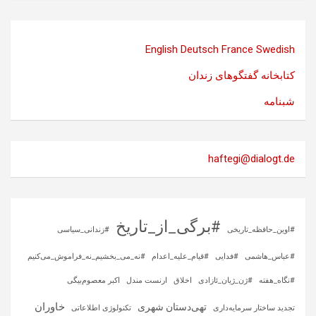
English
Deutsch
France
Swedish
کتابخانه گفتگوهای زندان
شبنامه
haftegi@dialogt.de
#برگی_از_تاریخ
#اوین_حافظه_تاریخی
#زندانی_سیاسی
#عباس_هاشمی
#فدایی
#قیام_علیه_اعدام
#نه_می_بخشیم_نه_فراموش_می‌کنیم
#نگاه_هفته
#ژن_ژیان_ئازادی
اخلاق
ارنست مندل
اکبر معصوم‌بیگی
خاوران
تهی‌دستان شهری
تجدید ساختار سرمایه‌داری
تکنولوژی اطلاعاتی