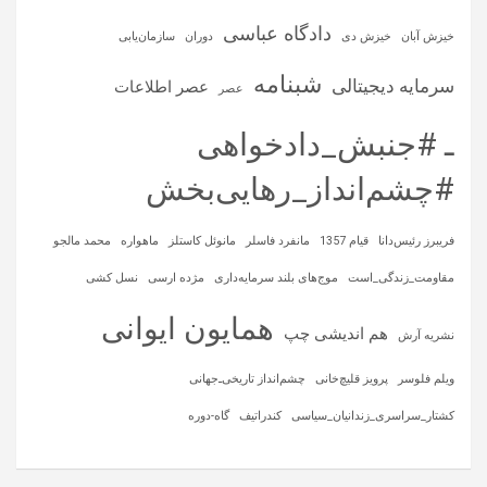
دادگاه عباسی
خیزش آبان
خیزش دی
دوران
سازمان‌یابی
شبنامه
سرمایه‌ دیجیتالی
عصر اطلاعات
عصر
ـ #جنبش_دادخواهی
#چشم‌انداز_رهایی‌بخش
فریبرز رئیس‌دانا
قیام 1357
مانفرد فاسلر
مانوئل کاستلز
ماهواره‌
محمد مالجو
مقاومت_زندگی_است
موج‌های بلند سرمایه‌داری
مژده ارسی
نسل کشی
همایون ایوانی
هم اندیشی چپ
نشریه آرش
ویلم فلوسر
پرویز قلیچ‌خانی
چشم‌انداز تاریخی‌ـ‌جهانی
کشتار_سراسری_زندانیان_سیاسی
کندراتیف
گاه-دوره