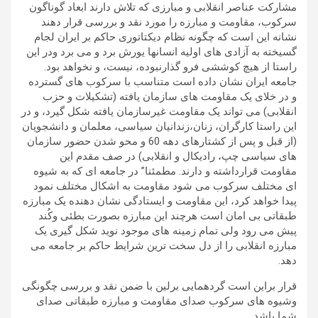
مشارکت عناصر انقلابی و مبارزی که تلاش دارند ابعاد گوناگون
سرکوب، مقاومت و مبارزه را مورد نقد و بررسی قرار دهند
نشانه این است که چگونه نظام دیکتاتوری حاکم بر ایران لجام
گسیخته به آزادی های اولیه انسانها یورش برد و می برد ودر این
راستا از هیچ کوششی فرو گذارنبوده، نیست، و نخواهد بود.
جامعه ایران نشان داده است متناسب با سرکوب های گسترده
و در خلای یک مقاومت های سازمان یافته (تشکیلات و حزب
انقلابی) می تواند یک مقاومت غیرسازمان یافته شکل گیرد، و در
این راستا کارگران، زنان،زندانیان سیاسی، معلمان و دانشجویان
(از قبل و پس از کشتارهای دهه 60 و محو شدن حضور سازمان
های سیاسی چپ، رادیکال و انقلابی) در صف مقدم این
مقاومت قرارداشته و دارند. مطمئنا” در جامعه ای که به شیوه
ای مختلف سرکوب می شود مقاومت به اشکال مختلف نمود
پیدا خواهد کرد، این مقاومت و ایستادگی نشان دهنده یک مبارزه
طبقاتی بی امان است هرچند این مبارزه بصورت بطئی وکُند
پیش می رود ولی تمام زمینه های موجود نوید شکل گیری یک
مبارزه انقلابی را از دل سخت ترین شرایط حاکم بر جامعه می
دهد.
قرار براین است گردهمایی برلین با ضمن نقد و بررسی چگونگی
وشیوه های سرکوب صدای مقاومت و مبارزه طبقاتی صدای
شما باشد.