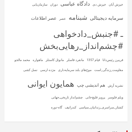
دادگاه عباسی
خیزش آبان
خیزش دی
دوران
سازمان‌یابی
شبنامه
سرمایه‌ دیجیتالی
عصر اطلاعات
عصر
ـ #جنبش_دادخواهی
#چشم‌انداز_رهایی‌بخش
فریبرز رئیس‌دانا
قیام 1357
مانفرد فاسلر
مانوئل کاستلز
ماهواره‌
محمد مالجو
مقاومت_زندگی_است
موج‌های بلند سرمایه‌داری
مژده ارسی
نسل کشی
همایون ایوانی
هم اندیشی چپ
نشریه آرش
ویلم فلوسر
پرویز قلیچ‌خانی
چشم‌انداز تاریخی‌ـ‌جهانی
کشتار_سراسری_زندانیان_سیاسی
کندراتیف
گاه-دوره