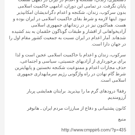
پایان نگرفت. در تمامی این دوران، ادامهی حاکمیت اسلامی
بدون سرکوب، زندان، شکنجه و اعدام دگراندیشان امکانپذیر
نبود. اینها لازمه و شرط بقای حاکمیت اسلامی در ایران بوده و
هست. هماکنون نیز در در زندانهای جمهوری اسلامی
آزادیخواهانی از اقشار و طبقات گوناگون خلقمان به بند کشیده
شدهاند. آمار اعدام در ایران نسبت به جمعیت کشور مقام اول را
در جهان دارا است.
سرکوب، زندان و اعدام با حاکمیت اسلامی عجین است و لذا
برای برخورداری از آزادیهای جنسیتی، سیاسی و اجتماعی،
حذف مجازات اعدام و ممنوعیت شکنجه نخستین و پایهایترین
شرط گام نهادن در راه واژگونی رژیم سرمایهداری جمهوری
اسلامی است.
رفقا! درودهای گرم ما را بپذیرید. برایتان همایشی پربار
آرزومندیم.
کانون پشتیبانی و دفاع از مبارزات مردم ایران ـ هانوفر
منبع
http://www.cmppir6.com/?p=435