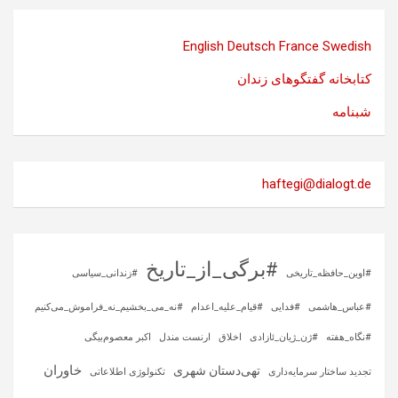
English
Deutsch
France
Swedish
کتابخانه گفتگوهای زندان
شبنامه
haftegi@dialogt.de
#برگی_از_تاریخ
#اوین_حافظه_تاریخی
#زندانی_سیاسی
#عباس_هاشمی
#فدایی
#قیام_علیه_اعدام
#نه_می_بخشیم_نه_فراموش_می‌کنیم
#نگاه_هفته
#ژن_ژیان_ئازادی
اخلاق
ارنست مندل
اکبر معصوم‌بیگی
خاوران
تهی‌دستان شهری
تجدید ساختار سرمایه‌داری
تکنولوژی اطلاعاتی