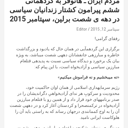
مردم ایران ـ هانوفر به گردهمائی
ششم پیرامون کشتار زندانیان سیاسی
در دهه ی شصت برلین، سپتامبر 2015
سپتامبر 12, 2015
Editor
رفقای گرامی!
برگزاری این گردهمآیی در همان حال که یادبود و بزرگداشت
خاطره و مبارزهی جانفشانان دههی شصت میباشد، به ویژه
بیان یک برخورد و دیدگاه سیاسی نسبت به پدیدهی قتلعام
مبارزین سیاسی و آزادیخواه است، با این پیام که:
«
نه
میبخشیم
و
نه
فراموش
میکنیم
»
رژیم سرمایهداری اسلامی از همان اوان حاکمیت خود،
محدودیت و سرکوبِ هر ندای آزادیخواهیِ دگراندیشان را در
صدر برنامههای خود قرار داد و از همین رو با قتلعام مبارزین
آزادیخواه در ترکمنصحرا و کردستان آغاز کرد و در دههی شصت
آن را به اوج کممانندی درجهان رساند که به راستی باید آن را
هلوکاست ایرانی نامید.
دستگیری، زندان، شکنجه و اعدام در ایران در دههی شصت