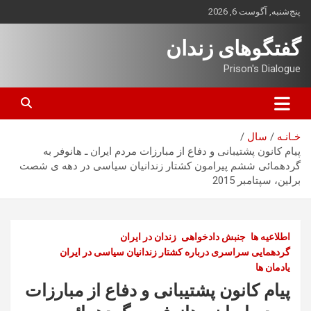
ه
پنج‌شنبه, آگوست 6, 2026
حتوا
روید
گفتگوهای زندان
Prison's Dialogue
خـانـه
سال
پیام کانون پشتیبانی و دفاع از مبارزات مردم ایران ـ هانوفر به
گردهمائی ششم پیرامون کشتار زندانیان سیاسی در دهه ی شصت
برلین، سپتامبر 2015
اطلاعیه ها
جنبش دادخواهی
زندان در ایران
گردهمایی سراسری درباره کشتار زندانیان سیاسی در ایران
یادمان ها
پیام کانون پشتیبانی و دفاع از مبارزات