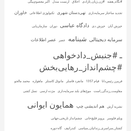
#نگاه_هفته
#ژن_ژیان_ئازادی
اخلاق
ارنست مندل
اکبر معصوم‌بیگی
خاوران
تهی‌دستان شهری
تجدید ساختار سرمایه‌داری
تکنولوژی اطلاعاتی
دادگاه عباسی
خیزش آبان
خیزش دی
دوران
سازمان‌یابی
شبنامه
سرمایه‌ دیجیتالی
عصر اطلاعات
عصر
ـ #جنبش_دادخواهی
#چشم‌انداز_رهایی‌بخش
فریبرز رئیس‌دانا
قیام 1357
مانفرد فاسلر
مانوئل کاستلز
ماهواره‌
محمد مالجو
مقاومت_زندگی_است
موج‌های بلند سرمایه‌داری
مژده ارسی
نسل کشی
همایون ایوانی
هم اندیشی چپ
نشریه آرش
ویلم فلوسر
پرویز قلیچ‌خانی
چشم‌انداز تاریخی‌ـ‌جهانی
کشتار_سراسری_زندانیان_سیاسی
کندراتیف
گاه-دوره