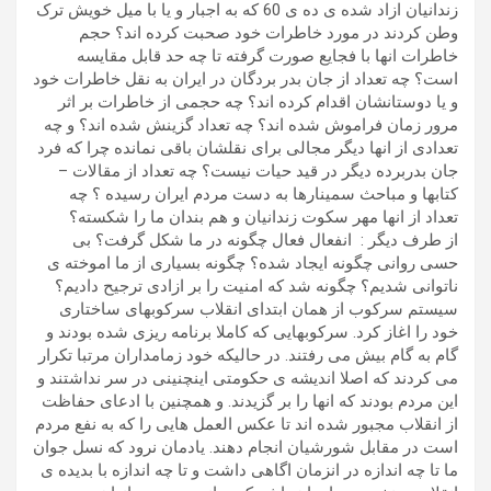
زندانیان ازاد شده ی ده ی 60 که به اجبار و یا با میل خویش ترک
وطن کردند در مورد خاطرات خود صحبت کرده اند؟ حجم
خاطرات انها با فجایع صورت گرفته تا چه حد قابل مقایسه
است؟ چه تعداد از جان بدر بردگان در ایران به نقل خاطرات خود
و یا دوستانشان اقدام کرده اند؟ چه حجمی از خاطرات بر اثر
مرور زمان فراموش شده اند؟ چه تعداد گزینش شده اند؟ و چه
تعدادی از انها دیگر مجالی برای نقلشان باقی نمانده چرا که فرد
جان بدربرده دیگر در قید حیات نیست؟ چه تعداد از مقالات –
کتابها و مباحث سمینارها به دست مردم ایران رسیده ؟ چه
تعداد از انها مهر سکوت زندانیان و هم بندان ما را شکسته؟
از طرف دیگر : انفعال فعال چگونه در ما شکل گرفت؟ بی
حسی روانی چگونه ایجاد شده؟ چگونه بسیاری از ما اموخته ی
ناتوانی شدیم؟ چگونه شد که امنیت را بر ازادی ترجیح دادیم؟
سیستم سرکوب از همان ابتدای انقلاب سرکوبهای ساختاری
خود را اغاز کرد. سرکوبهایی که کاملا برنامه ریزی شده بودند و
گام به گام بیش می رفتند. در حالیکه خود زمامداران مرتبا تکرار
می کردند که اصلا اندیشه ی حکومتی اینچنینی در سر نداشتند و
این مردم بودند که انها را بر گزیدند. و همچنین با ادعای حفاظت
از انقلاب مجبور شده اند تا عکس العمل هایی را که به نفع مردم
است در مقابل شورشیان انجام دهند. یادمان نرود که نسل جوان
ما تا چه اندازه در انزمان اگاهی داشت و تا چه اندازه با بدیده ی