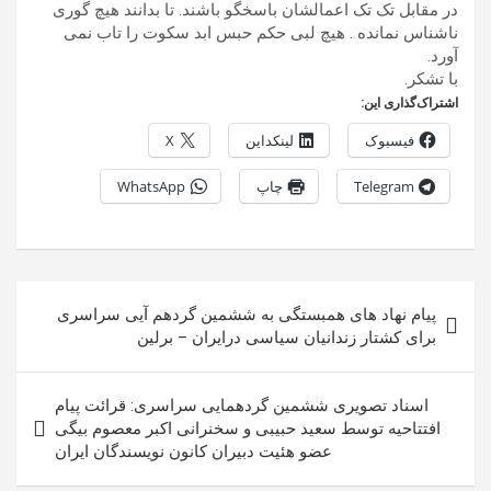
در مقابل تک تک اعمالشان باسخگو باشند. تا بدانند هیچ گوری
ناشناس نمانده . هیچ لبی حکم حبس ابد سکوت را تاب نمی
آورد.
با تشکر.
اشتراک‌گذاری این:
فیسبوک
لینکداین
X
Telegram
چاپ
WhatsApp
راهبری
پیام نهاد های همبستگی به ششمین گردهم آیی سراسری
نوشته
برای کشتار زندانیان سیاسی درایران – برلین
اسناد تصویری ششمین گردهمایی سراسری: قرائت پیام
افتتاحیه توسط سعید حبیبی و سخنرانی اکبر معصوم بیگی
عضو هئیت دبیران کانون نویسندگان ایران