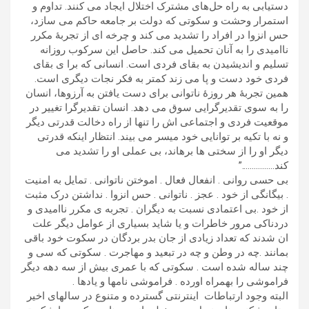
دستیابی به راه ‌حل‌های مشترک اختلال ایجاد می کنند. تداوم و
استمرار وحشت و سکوتی که دولت بر جامعه حاکم می سازد،
حس انزوا در افراد را تشدید می کند و چرخه ای از تجربۀ مکرر
ناامیدی را به آنان تحمیل می کند. حاصل این سرکوب روزانه
تسلیم و اندیشیدن به بقای فردی است. انسانی که برا ی بقای
فردی خود دست و پا می زند کمتر به فکر نجات دیگری است.
همین تجربۀ هر روزۀ ناتوانی برای دست یافتن به آرزوها، انسان
را به سوی تقدیرگرایی سوق می دهد. انسان تقدیرگرا تغییر در
موقعیت فردی و اجتماعی اش را تنها از راه دخالت قدرتی دیگر
و نه با تکیه بر توانایی خود میسر می بیند. انتظار اینکه قدرتی
دیگر او را از سختی ها برهاند، بی عملی او را تشدید می
کند…………….”
بی حسی روانی . انفعال فعال . اموختن ناتوانی . تمایل به امنیت
. بیگانگی از خود . عجز . ناتوانی . حس انزوا . نداشتن درک مثبت
از خود .بی اعتمادی نسبت به دیگران . تجربه ی مکرر ناامیدی و
دردناکی مرور خاطرات و یا شاید بسیاری از عوامل دیگر علت
ان شدند که تعداد زیادی از جان بدر بردگان در سکوت خود باقی
بمانند .چه در وطن و چه در تبعید و مهاجرت . سکوتی که سی و
چند ساله شده است . سکوتی که با عمری بیش از سه دهه دیگر
فراموشی را بهمراه اورده . فراموشی نامها و یادها .
البته وجود ارتباطات اینترنتی گسترده و متنوع در سالهای اخیر