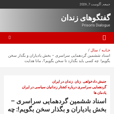
ه
جمعه, آگوست 7, 2026
حتوا
روید
گفتگوهای زندان
Prison's Dialogue
خـانـه
سال
اسناد ششمین گردهمایی سراسری – بخش یادیاران و بگذار سخن
بگویم!: چه کسی باید بگذارد تا سخن بگویم؟، مانا هدایت
جنبش دادخواهی
زنان
زندان در ایران
گردهمایی سراسری درباره کشتار زندانیان سیاسی در ایران
یادمان ها
اسناد ششمین گردهمایی سراسری –
بخش یادیاران و بگذار سخن بگویم!: چه