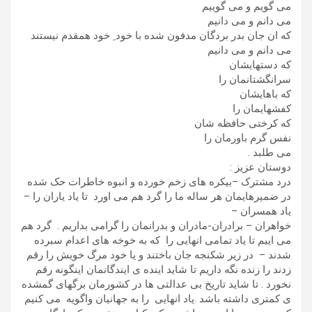
می گویم و می گوییم
می دانم و می دانیم
که ان جان بدر بردگان مدفون شده با خود ِ خود همقدم نیستند
می دانم و می دانیم
که دستهایشان
سرانگشتانمان را
که باهایشان
کفشهایمان را
که کرختی حافظه شان
نفس گرم باورمان را
می طلبد .
دوستان عزیز :
درد مشترک –بیکره های زخم خورده و انبوه خاطرات حک شده
در ضمیرهایمان هر ساله ما را گرد هم می اورد تا یاد یاران را –
یاد همسران –
خواهران – برادران-مادران و بدرانمان را گرامی بداریم . گرد هم
می اییم تا یاد تمامی انهایی را که به خوخه های اعدام سبرده
شدند – در زیر شکنجه جان باختند و یا خود مرگ خویش را رقم
زدند را زنده نگه داریم تا شاید اینده ی ایندگانمان اینگونه رقم
نخورد . تا شاید تاریخ بی عدالتی ها در کشورمان برگهای گمشده
ی کمتری داشته باشد .یاد انهایی را به جهانیان واگویه می کنیم