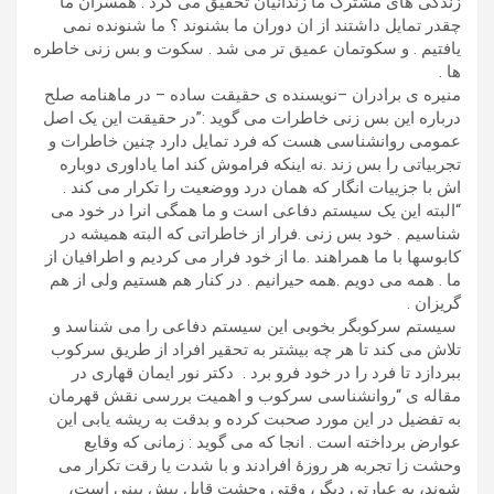
زندگی های مشترک ما زندانیان تحقیق می کرد . همسران ما
چقدر تمایل داشتند از ان دوران ما بشنوند ؟ ما شنونده نمی
یافتیم . و سکوتمان عمیق تر می شد . سکوت و بس زنی خاطره
ها .
منیره ی برادران –نویسنده ی حقیقت ساده – در ماهنامه صلح
درباره این بس زنی خاطرات می گوید :”در حقیقت این یک اصل
عمومی روانشناسی هست که فرد تمایل دارد چنین خاطرات و
تجربیاتی را بس زند .نه اینکه فراموش کند اما یاداوری دوباره
اش با جزییات انگار که همان درد ووضعیت را تکرار می کند .
“البته این یک سیستم دفاعی است و ما همگی انرا در خود می
شناسیم . خود بس زنی .فرار از خاطراتی که البته همیشه در
کابوسها با ما همراهند .ما از خود فرار می کردیم و اطرافیان از
ما . همه می دویم .همه حیرانیم . در کنار هم هستیم ولی از هم
گریزان .
سیستم سرکوبگر بخوبی این سیستم دفاعی را می شناسد و
تلاش می کند تا هر چه بیشتر به تحقیر افراد از طریق سرکوب
ببردازد تا فرد را در خود فرو برد . دکتر نور ایمان قهاری در
مقاله ی “روانشناسی سرکوب و اهمیت بررسی نقش قهرمان
به تفضیل در این مورد صحبت کرده و بدقت به ریشه یابی این
عوارض برداخته است . انجا که می گوید :
زمانی که وقایع
وحشت زا تجربه هر روزۀ افرادند و با شدت یا رقت تکرار می
شوند، به عبارتی دیگر، وقتی وحشت قابل پیش بینی است،