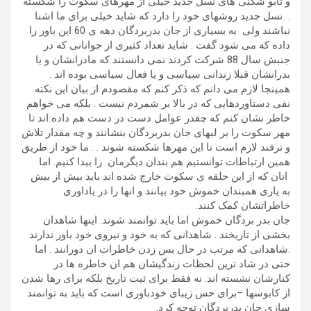
و تابو شکنی های نسل جدید خیلی از مهرهای سکوت را شکسته
. نسل جدید روشهای خود را دارد که شاید خیلی برای ما اشنا
نباشند ولی به بسیاری از جان بدربردگان دهه ی 60 این باور را
داده که می شود گفت . شاید تعداد کثیری از جوانانی که در
جنبش سال 88 شرکت کردند نمی دانستند که مادرانشان و یا
بدرانشان قبلا زندانی سیاسی و یا فعال سیاسی بوده اند .
همینجا لازم می دانم که ذکر کنم که مقصودم از بیان این نکته
نفی دستاوردهایی که در بالا بر شمردم نیست . بلکه می خواهم
خاطر نشان کنم که چقدر عوامل دست در دست هم داده اند تا
مهر سکوت را بر لبهای جان بدربردگان بنشانند و چه مقدار تلاش
و ترفند لازم است تا این مهرها شکسته شوند . . ما خود از طریق
همین ارتباطات توانستیم هم بندان دیگرمان را بیدا کنیم. اما
انان که از این حلقه ی سکوت خارج شده اند باید بیش از بیش
به یاری همبندان خموش خود بیانند و انها را در یاداوری
خاطراتشان کمک کنند.
جان بدر بردگان خموش اما باید توانمند شوند. اینها شاهدان
بخشی از تاریخند . شاهدانی که به خود و نیروی خود باور ندارند
.شاهدانی که مرتب در حال بس زدن خاطرات ان دورانند . اما
حتی در شاد ترین لحظات زندگیشان هم ان خاطره ها در
کنارشان نشسته اند. نه فقط برای ثبت تاریخ بلکه برای رها شدن
از کابوسها –برای حس زیبای خودباوری است که باید به توانمند
سازی جان بدربردگان توجه کرد.