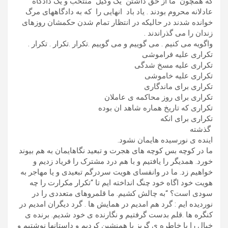
که همچون ما از حق داشتن یک وکیل منتخب و یک دادگاه
عادلانه محروم بودند . یاد باد انهایی را که به دادگاههای مرگ
خوانده شدند در حالیکه در انتظار تمام شدن حکمشان روزهای
زندان را می گذراندند .
واگویه می کنیم . می گوییم و می گوییم .تکرار .تکرار . تکرار .
تکراری علیه فراموشی
تکراری علیه مسخ شدگی
تکراری علیه خاموشی
تکراری برای ماندگاری
تکراری برای روز محاکمه ی عاملان
تکراری که تاریخ هماره شاهد ان بوده
تکراری برای انکه
گذشته
اینده ی نورسیده هایمان نشود.
ما در کوچه بس کوچه های هجرت و تبعید نگاهایمان به هم بیوند
خورد. همدیگر را یافتیم و با هم درد مشترک را فریاد زدیم و
خواهیم زد. ما در وانفسای هویت سردرگم تبعیدی و یا مهاجر به
هویت خود اگاه خود چنگ انداخته ایم تا “تکرار مکرارت را چه
سودی است؟ “به چالش کشیم. ما قلمروهای متعددی را در
نوردیده ایم : گرد هم امدیم در همایش ها . گرد دیگران امدیم در
کنگره ها .قلم بدست گرفتیم و نگارنده ی خود شدیم. برنده ی
خیال را با خاطره ی گریز با همنشین کردیم و داستانها نوشتیم و