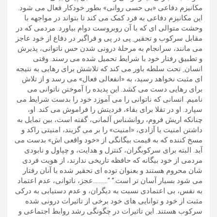
مکانیزم دفاعی «بی حسی روانی» بطور خودکار فعال می شود.
این مکانیزم دفاعی به فرد کمک می کند تا بتواند در مواجهه با
وحشت متوالی ای که با آن روبروست دوام بیاورد. مردمی که در
مقابل سرکوب و تحقیر ِ پی در پی و فراگیر در دفاع از خود عاجز
می مانند، سرانجام به مرحلۀ درونی شدن حس ناتوانی، پذیرش
و تطبیق رفتار خود با شرایط تحمیل شده می رسند. وقتی
انسان ِ تحت سلطه باور می کند که تلاشش برای رهایی به نتیجه
ای مثبت نخواهد رسید، به «انفعالی فعال» می رسد و از تلاش
برای رهایی دست می کشد. این پدیده را آموختن ناتوانی می
نامیم. انسانی که ناتوانی را می آموزد خود را بدست شرایط می
سپارد. او در تقلا برای بقاء، فردیتش را فراموش می کند. او،
چنانکه اریش فروم، روانشناس آلمانی، گفته است، بین تمایل به
داشتن امنیت یا آزادی، «امنیت» را بر می گزیند، امنیتی راکد و
مسخ کننده که به قیمت بیگانگی از «خود واقعی اش» بدست می
آید. البته برای سرکوبگران، کنترل و هدایت، و چپاول و نابودی
مردمی از خود بیگانه که حافظه تاریخی ندارند، از هویت فردی
شان محروم هستند و بعنوان توده ای تحقیر شده با آنان رفتار
می شود بسیار آسان تر است.”
“……….عجز، ناتوانی، عدم اعتماد
به نفس، بی اعتمادی نسبت به دیگران، و عدم دستیابی به درکی
مثبت از خود و توانایی های خود برخی از تاثیرات درونی شده
سرکوب هستند. این تاثیرات در چگونگی رشد روابط اجتماعی و