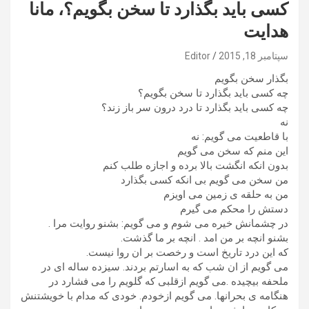
کسی باید بگذارد تا سخن بگویم؟، مانا
هدایت
سپتامبر 18, 2015
Editor
بگذار سخن بگویم
چه کسی باید بگذارد تا سخن بگویم؟
چه کسی باید بگذارد تا درد درون سر باز زند؟
نه
با قاطعیت می گویم: نه
این منم که سخن می گویم
بدون انکه انگشت بالا برده و اجازه طلب کنم
من سخن می گویم بی انکه کسی بگذارد
من به حلقه ی زمین می اویزم
دستش را محکم می گیرم
در چشمانش خیره می شوم و می گویم: بشنو روایت مرا .
بشنو انچه بر من امد . انچه بر ما گذشت.
که این درد تاریخ است و رخصت بر ان روا نیست.
می گویم از ان شب که به اسارتم بردند. سیزده ساله ای در
ملحفه بیچیده .می گویم ازقلبی که گلویم را می فشارد در
هنگامه ی بحرانها. می گویم ازخودم. خودی که مدام با خویشتنش