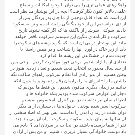
راهکارهای عملی تری را می توان با وجود امکانات و سطح
علمی بالاتر اکنون بکار گرفت؟ انچه در این نوشتار مد نظر است
این است که تعداد قابل توجهی از ما جان بدر بردگان بس از
ازادی نتوانستیم این از خود بیگانگی را بشناسیم و تن به سکوت
دادیم. سوکتی سرشار از ناگفته ها که اگر گفته نشوند تاریخ
سرکوب و کارنامه ی ننگین این سیستم سرکوب ناقص خواهد
ماند. این نوشتار در بی ان است که بگوید ریشه های سکوت را
باید از زیر خاک در اورد .انها را شناخت و در همین راستا با
جدیت تمام در خشکاندن این ریشه ها اقدام کرد.
تعدادی از ما ازاد شدیم . برخی فورا مهاجرت کردیم . برخی بس
از چند سال مجبور به انتخاب تبعید شدیم. و تعداد زیادی هنوز در
وطن هستیم . از بدو ازادی اما نظام سرکوب راههای ساکت نگه
داشتن ما را –انزوای ما را برایمان رقم زده بود و ما بدون انکه
بدانیم در زندان دیگری مدفون شدیم . این فقط ما نبودیم که
دچار این عوارض سرکوب شده بودیم بلکه خانواده ها و
اطرافیانمان نیز ندانسته در این کنترل نامحسوس سیستم
سرکوب اسیر شده بودند . خانواده ها ی بسیاری از ما دیگر
توان بشت در زندان امدن را نداشتند .بس بهتر که اصلا سخنی از
ان سالها به میان نیاید . سکوت و سکوت . یادتان می یاد چند
نفر از شما برسیده باشند در انجا چه بر سرتان امد ؟ یادم می
یاد دوست خانوادگی بسیار عزیزی داشتیم . و من بس از ازادی