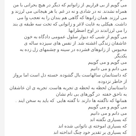
می گویم از بی قراریم. از زانوانم که دیگر در هیچ بحرانی با من
همراه نشدند. نه در شادی و نه در غم. با هر هیجانی می لرزند و
می لرزند. همان زانوها که گاهی هم بندان را به تعجب وا می
داشت. هیکلی به غایت لاغر و زانوانی که تخت سه طبقه ی بند
را می لرزاندند در اوج اضطرابها.
می گویم از شبی که دیوار سلول عمومی دادگاه به خون
عاشقان زندگی اغشته شد. از نفس های سیزده ساله ی
محبوس. از زانوهای فشرده در سینه و چشمهای زل زده به
یکدیگر.
می گویم و می گوییم
می دانم و می دانیم
که داستانمان سالهاست بال گشوده. خسته دل است اما برواز
از خاطر نزدوده.
داستانمان لحظه به لحظه ی تجربه هاست. تجربه ی ان عاشقان
به ناحق خفته در گورهای بی نام نشان
همانها که ناگفته ها دارند. نا گفته هایی که باید به سخن ایند ..
می گویم و می گوییم
می دانم و می دانیم
که بسیاری نگفته اند
که بسیاری اموخته ی ناتوانی شده اند
که بسیاری بر تقدیر خود چنگ انداخته اند