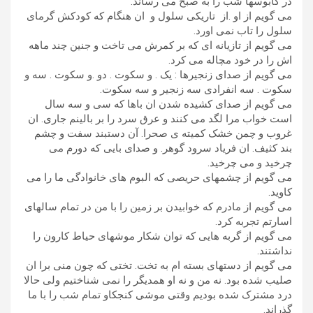
در کابوسها شب را به صبح می رساند.
می گویم از او .از تاریکی سلول و ان هنگام که کودکش گرمای
سلول را تاب نمی اورد.
می گویم از تازیانه ای که بر کمرش می تاخت و جنین چند ماهه
اش را در خود مچاله می کرد.
می گویم از صدای زنجیرها : یک . و سکوت . دو .و سکوت . سه و
سکوت . سه انفرادی سه زنجیر و سه سکوت.
می گویم از صدای کشیده شدن ان باها که سی و سه سال
است خواب مرا لگد می کنند و عرق سرد را بر بالینم جاری. ان
غروب و چمن خشک کمیته ی صحرا. آن دستبند سفت و چشم
بند کثیف. ان فریاد سرود گوهر. و صدای بایی که دورم می
چرخید و می چرخید.
می گویم از چشمهای حریصی که البوم های خانوادگی ما را می
کاوید.
می گویم از مادرم که خوابیدن بر زمین را با من در تمام سالهای
اسارتم تجربه کرد.
می گویم از گربه هایی که توان شکار موشهای حیاط کارون را
نداشتند.
می گویم از دستهای بسته ام به تخت. تختی که چون منی برا ان
صلیب شده بود. نه من و نه او همدیگر را نمی شناختیم ولی حالا
درد مشترک شده بودیم وقتی موشی کنجکاو تمام شب را با ما
گذراند.