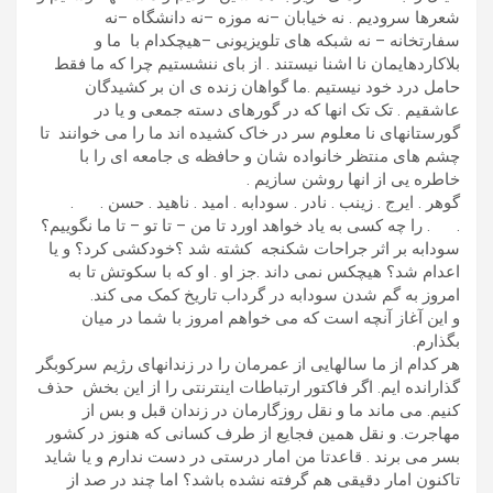
شعرها سرودیم . نه خیابان –نه موزه –نه دانشگاه –نه
سفارتخانه – نه شبکه های تلویزیونی –هیچکدام با ما و
بلاکاردهایمان نا اشنا نیستند . از بای ننشستیم چرا که ما فقط
حامل درد خود نیستیم .ما گواهان زنده ی ان بر کشیدگان
عاشقیم . تک تک انها که در گورهای دسته جمعی و یا در
گورستانهای نا معلوم سر در خاک کشیده اند ما را می خوانند تا
چشم های منتظر خانواده شان و حافظه ی جامعه ای را با
خاطره یی از انها روشن سازیم .
گوهر . ایرج . زینب . نادر . سودابه . امید . ناهید . حسن . .
. . را چه کسی به یاد خواهد اورد تا من – تا تو – تا ما نگوییم؟
سودابه بر اثر جراحات شکنجه کشته شد ؟خودکشی کرد؟ و یا
اعدام شد؟ هیچکس نمی داند .جز او . او که با سکوتش تا به
امروز به گم شدن سودابه در گرداب تاریخ کمک می کند.
و این آغاز آنچه است که می خواهم امروز با شما در میان
بگذارم.
هر کدام از ما سالهایی از عمرمان را در زندانهای رژیم سرکوبگر
گذارانده ایم. اگر فاکتور ارتباطات اینترنتی را از این بخش حذف
کنیم. می ماند ما و نقل روزگارمان در زندان قبل و بس از
مهاجرت. و نقل همین فجایع از طرف کسانی که هنوز در کشور
بسر می برند . قاعدتا من امار درستی در دست ندارم و یا شاید
تاکنون امار دقیقی هم گرفته نشده باشد؟ اما چند در صد از