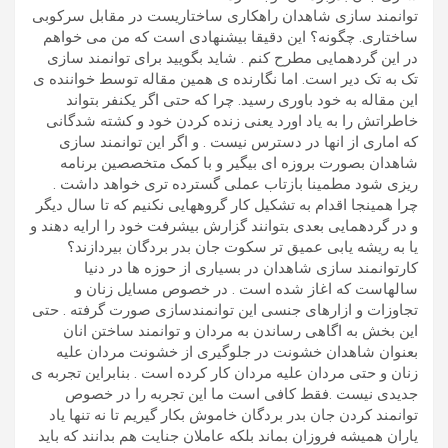
توانمند سازی شاهدان راهکاری ساختاریست در مقابل سرکوبی
ساختاری. چگونه؟ این دقیقا بیشنهادی است که من می خواهم
در این گردهمایی مطرح کنم . شاید بگویید برای توانمند سازی
تک به تک دیر است. اما نگارنده ی همین مقاله توسط خواننده ی
این مقاله به خود باوری رسید. چرا که حتی اگر یکنفر بتواند
خاطراتش را به یاد اورد یعنی زنده کردن خود و کشته شدگانی
که اماری از انها در دسترس نیست . و اگر این توانمند سازی
شاهدان بصورت بروزه ای بیگیر و با کمک متخصصین برنامه
ریزی شود مطمینا بازتاب عملی گسترده تری خواهد داشت .
چرا همینجا اقدام به تشکیل کار گروههایی نکنیم که تا سال دیگر
و در گردهمایی بعدی بتوانند گزارش بیشرفت خود را ارایه دهند و
یا به ریشه یابی عمیق تر سکوت جان بدر بردگان بیردازند؟
کارتوانمند سازی شاهدان در بسیاری از حوزه ها در دنیا
سالهاست که اغاز شده است . در خصوص مسایل زنان و
تجاوزات و ازارهای جنسی این توانمندسازی صورت گرفته . حتی
این بخش به اگاهی رساندن به مردان و توانمند ساختن انان
بعنوان شاهدان خشونت در جلوگیری از خشونت مردان علیه
زنان و حتی مردان علیه مردان کار کرده است . بنابراین تجربه ی
جدیدی نیست .فقط کافی است ما این تجربه را در خصوص
توانمند کردن جان بدر بردگان خاموش بکار گیریم تا نه تنها یاد
یاران همیشه فروزان بماند بلکه عاملان جنایت هم بدانند که باید