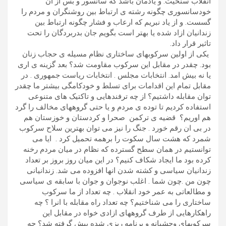
انقلاب سنخیت. و یادمان باشد که سانسور و بس از ان
خودسانسوری چگونه رشته ی ارتباط بین روشنگران و مردم را
گسست. و از یاد نبریم که ارعاب و فشار چگونه ارتباط بین
زندانیان ازاد شده یا بهتر است بگویم جان بدربردگان را تحت
تاثیر قرار داد.
یکی از اولین سرکوبهای ساختاری نظام مسیله ی حجاب زنان
بود. چقدر در مقابل این سرکوب مقاومت شد؟ بعد گزینه ی اری
یا نه بیش امد. انتخابات مجلس . انتخابات ریاست جمهوری . در
مقابل تمام این اقدامات برای تسلط و خودکامگی بیشتر ما چقدر
توان مقابله داشتیم؟ از چه ترفندهایی و تاکتیک های متنوعی
استفاده کردیم تا توده ی مردم و یا حتی گروههای مخالف را گرد
هم اوریم؟ قضیه ی ترکمن صحرا و کردستان و خوزستان هم
در بی ان رقم خورد . جنگ را نیز می توان بهترین سلاح سرکوب
شمرد که هشت سال سکوت را برهمه تحمیل کرد . ایا می
توانستیم در همان سطح گسترده که نظام در میان مردم رخنه
کرده بود ما ایجاد شکاف کنیم؟ در این میان روز بروز بر تعداد
زندانیان سیاسی و کشته شدن انها افزوده می شد. زندانیانی
چون من .چون شما . اغلب نوجوان و جوان با سابقه ی سیاسی
و مطالعاتی به عمر خود انقلاب . چه تعداد از ما سرکوب
ساختاری را می شناختیم؟ چه تعداد راه مقابله با انرا ؟ چه
راهکارهایی از طرف گروههای ازادی خواه در مقابل این
سرکوبهای وحشیانه و برنامه ریزی شده بیش گرفته شد؟ چه