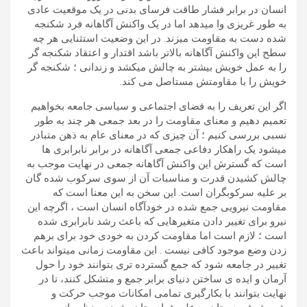
انسان در برابر فشار طاقت فرسای بدنی در یک موقعیت عادی
به طور غریزی وا میدهد اما در یک واکنش آگاهانه فرد شکنجه
شده دست به مقاومت میزند. در این وضعیت استثنایی هر چه
سطح این واکنش آگاهانه بالاتر باشد اقتدار و اعتقاد شکنجه گر
را به عمل خویش بیشتر به چالش میکشد و زندانی ؛ شکنجه گر
خویش را با مقاومتش مستاصل می کند.
اگر این تعریف را به فضای اجتماعی و سیاسی جامعه بخواهیم
تعمیم دهیم و معنای مقاومت را در بعد جمعی هر چند به طور
نسبی بررسی کنیم ؛ آن چیزی که در معنای عام به ذهن متبادر
میشود یک راهکار دفاعی جمعی آگاهانه در برابر نابرابری ها
است که گسترش این واکنش آگاهانه جمعی در نهایت موجب به
چالش کشیدن قدرت و مناسبات آن از سوی سرکوب شده گان
بر علیه سرکوبگران است. این سخن به این معنا است که
مقاومت نیرویی جمع شده در خودآگاه انسان است ، اگرچه این
نیرو برای تغییر دادن متغیرهایی که باعث رشد نابرابری شده
است ؛ لازم است اما مقاومت کردن به خودی خود برای برهم
زدن وضع موجود کافی نیست . این مقاومت زمانی میتواند باعث
تغییر در جامعه شود که جمع گسترده تری بتوانند خود را حول
آرمان و ایده ی ساختن دنیای برابر جمع و متشکل کنند، تا در
نهایت بتوانند با بکارگیری تمامی امکانات موجب حرکت و