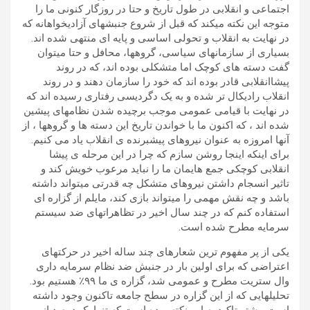
اجتماعی و انقلابی در طول تاریخ و حتا در روزگار کنونی ما را
متوجه این نکته میکند که قبل از شروع جنبشهای آزادیخواهانه که
در نهایت به انقلاب و تحولی اساسی و پایه ای منتهی شده اند.
بسیاری از سازمانهای سیاسی، گروهها، محافل و حتا میتوان
گفت دسته های کوچک اما متشکلی بوده اند، که در روند
پیشاانقلابی قادر بوده اند که خود را سازمان دهند و در روند
انقلاب رادیکال تر شده و به یک دگردیسی رفتاری رسیده اند که
در نهایت با قیامی عمومی موجب برچیده شدن نظامهای پیشین
شده اند ، که اکنون ما با خواندن تاریخ این دسته ها و گروهها ، از
آنها امروزه به عنوان نیروهای پیشبرنده ی انقلاب یاد می کنیم.
برای اینکه اینجا روشن سازم که چرا در این مرحله ی پیشا
انقلابی کوچکی جمع هایمان ما را نباید مرعوب خویش کند و
تاثیر انسجام داشتن نیروهای متشکل چه قدرتی میتواند داشته
باشد و چه نقش مهمی را میتواند بازی کند، مایلم از گزاره ای
استفاده کنم که در چند سال اخیر در تظاهراتهای ضد سیستم
سرمایه مطرح شده است.
یکی از پر مفهوم ترین شعارهای چند ساله اخیر در حرکتهای
اعتراضی که برای اولین بار در جنبش ضد نظام سرمایه داری
وال ستریت مطرح و عمومی شد، گزاره ی ما ۹۹٪ هستیم بود.
تحلیلهایی که از این گزاره در سطح جامعه تاکنون وجود داشته