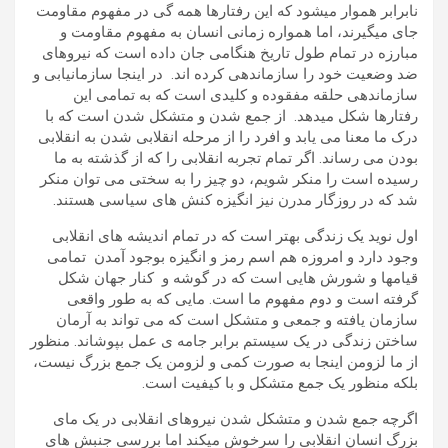
نابرابر هموار میشود که این رفتارها همه گی در مفهوم مقاومت
جای میگیرند، اما همواره زمانی انسان به مفهوم مقاومت و
مبارزه در تمام طول تاریخ هنگامی جان داده است که نیروهای
ضد وضعیت خود را سازماندهی کرده اند. در اینجا سازمانیابی و
سازماندهی حلقه مفقوده و کلیدی است که به تمامی این
رفتارها شکل میدهد. از جمع شدن و متشکل شدن است که با
درک ما معنا می یابد و افرد را از مرحله انقلابی شدن به انقلابی
بودن می رساند. اگر تمام تجربه انقلابی را که از گذشته به ما
رسیده است را منکر شویم، دو چیز را به سختی می توان منکر
شد که در روزگار مدرن نیز انگیزه کنش های سیاسی هستند.
اول نوید یک زندگی بهتر است که در تمام اندیشه های انقلابی
وجود دارد و امروزه هم اسم رمز و انگیزه بوجود آمدن تمامی
قیامها و شورش هایی است که در گوشه و کنار جهان شکل
گرفته است و دوم مفهوم ما است. مایی که به طور واقعی
سازمان یافته و جمعی و متشکل است که می تواند به آرمان
ساختن زندگی در یک سیستم برابر جامه ی عمل بپوشاند. منظور
از ما لزومن اینجا به صورت کمی و لزومن یک جمع بزرگ نیست،
بلکه منظور یک جمع متشکل و با کیفیت است.
اگرچه جمع شدن و متشکل شدن نیروهای انقلابی در یک مای
بزرگ انسان انقلابی را سرخوش میکند اما بررسی جنبش های