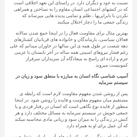
نسبت به خود و دیگران دارد. در راستای این تعهد اخلاقی است
که در کنشهای اجتماعی انسان مقاوم را به نساختن و همراهی
نکردن با نابرابریها ، ظلم و تمامی پدیده هایی میرساند که
زندگی جمعی ما را دچار اختلال میکنند.
بهترین مثال برای مقاومت فعال را در اینجا جمع شدن سالانه
فعالان سیاسی، بازماندگان و خانواده های قربانیان کشتارهای
دهه شصت در طول همه ی این سالها در خاوران میدانم که علی
رغم فشار نیروهای امنیتی همه ساله در آخر تابستان با عزمی
جزم و اراده ای راسخ به میعادگاه آن سربداران سرفراز
کمونیست میروند.
آسیب
شناسی
نگاه انسان به مبارزه با منطق سود و زیان در
سیستم سرمایه
پس از روشن شدن مفهوم مقاومت لازم است که رابطه ی
مستقیم میان مفهوم مقاومت و فایده را روشن شود. در اینجا
منظور از فایده نوع نگاهی است که انسان در رفتار فردی و یا
جمعی خویش در سیستم سرمایه به مسائل مختلف دارد و هر
کنش در زندگی را به میزان سود و زیانی مادی محاسبه میکند
که آن عمل برای او به همراه دارد.
در زمانه ای زندگی میکنیم که پایه های آن بر اساس شعار « من