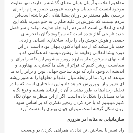
مفاهیم انقلاب و آرمان همان معنای گذشته را دارند، تنها تفاوت
موجود اینست که خیابان و عرصه عمومی حضور مردم را برای
برچیدن نظم مستقر در دوران پیشاانقلابی کم داشته است‪. این
مردم نیستند که شورش بر علیه ظلم را به جلو میبرند بلکه این
ایده ی انقلابی است که مردم را به جلو هدایت میکند و سر فصل
جدید تاریخی آغاز شده است که سرکوبشدگان با تجربه ی
جمعی و هوش خویش راه را برای ساختاری انسانی و زبانی
جدید باز میکند که از دید آنها تاکنون پنهان بوده است. در این
دوره پیشا انقلابی وظیفه ما روشن میشود که هنگامی که با
انسانهای سرخورده از مبارزه روبرو میشویم این نکته را برای او
میبایست روشن کنیم که فراتر از شک ما گستره ی پهناوری و
اندیشه ای وجود دارد که نوید ساختن جهانی نوین و برابر را به ما
میدهد که درک ما از رابطه میان علتها و معلولها را به طور ریشه
ای تغییر و از نو پرورش خواهد داد و این ساختاری است که ما در
تحلیل رخدادها به طور ذهنی با آن در ارتباط هستیم و نوع نگاه
ما به مسائل را شکل داده است. اگر از این منظر به جهان نگاه
کنیم میبینیم که با خرد کردن زنجیر تفکری که بر اساس سود
زیان شکل گرفته است میتوان جهان بهتری را بدست آورد.
سازمانیابی به مثابه امر ضروری
راه تغییر با نساختن، تن ندادن، همراهی نکردن در وضعیت