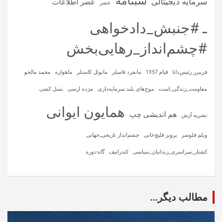
شبنامه
سرمایه‌ دیجیتالی
عصر اطلاعات
عصر
ـ #جنبش_دادخواهی
#چشم‌انداز_رهایی‌بخش
فریبرز رئیس‌دانا
قیام 1357
مانفرد فاسلر
مانوئل کاستلز
ماهواره‌
محمد مالجو
مقاومت_زندگی_است
موج‌های بلند سرمایه‌داری
مژده ارسی
نسل کشی
همایون ایوانی
هم اندیشی چپ
نشریه آرش
ویلم فلوسر
پرویز قلیچ‌خانی
چشم‌انداز تاریخی‌ـ‌جهانی
کشتار_سراسری_زندانیان_سیاسی
کندراتیف
گاه-دوره
مطالب دیگر...