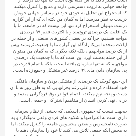
است بیشتر تاکید به این نکته بوده است که تنها یک درصد از
جامعه جهانی به ثروت دسترسی دارند و منابع را کنترل میکنند
که استخراج این تحلیل به خودی خود در مقیاس جهانی خویش
درست به نظر میرسد. اما به گمان من نکته ای که از این گزاره
درست میتوان استخراج کرد تنها این نیست که در جامعه، ما با
یک اقلیت یک درصدی ثروتمند و با اکثریت فقیر ۹۹ درصدی
مواجه هستیم، چرا که در بعضی کشورهای صنعتی و از جمله در
ایالات متحده امریکا زادگاه این گزاره ما با جمعیت ثروتمند بیش
از یک درصد مواجهیم ، بلکه نکته دیگری که به گمان من میتوان
از این جمله بدست آورد این است که ما با جمعیت یک درصدی
مواجهیم که نه تنها سازمان یافته است ، بلکه با تمام قدرت در
پی سازمان دادن مای ۹۹ درصد غیر متشکل و جمع زده است .
این جمع کوچک یک درصدی از متشکل بودن و سازمان یافتگی
خود استفاده کرده و علی رغم بحرانهایی که به طور روزانه با آن
دست و پنجه نرم میکند، با تمام قوا در بوق فردگرایی میدمد و
در پی تهی کردن انسان از مفاهیم اشتراکی و جمعی است.
بیجهت نیست که جمهوری اسلامی که بخشی از نظام سرمایه
داری است به اعتراضها و شکوه های فردی وقعی نمیگذارد و به
صورت نامحسوس و بعضن محسوس جامعه را کنترل میکند، اما
به محض آنکه جمعی تلاش می کنند تا خود را سازمان دهند با