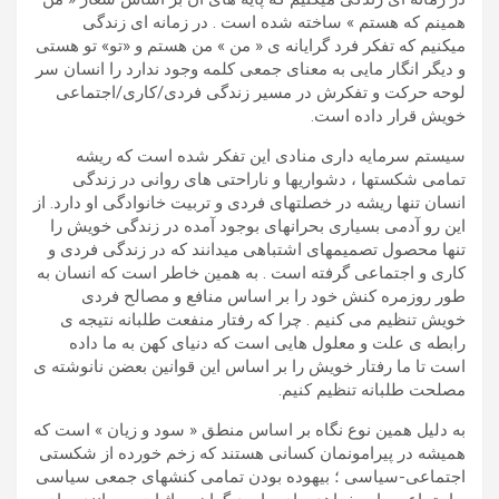
همینم که هستم » ساخته شده است . در زمانه ای زندگی
میکنیم که تفکر فرد گرایانه ی « من » من هستم و «تو» تو هستی
و دیگر انگار مایی به معنای جمعی کلمه وجود ندارد را انسان سر
لوحه حرکت و تفکرش در مسیر زندگی فردی/کاری/اجتماعی
خویش قرار داده است.
سیستم سرمایه داری منادی این تفکر شده است که ریشه
تمامی شکستها ، دشواریها و ناراحتی های روانی در زندگی
انسان تنها ریشه در خصلتهای فردی و تربیت خانوادگی او دارد. از
این رو آدمی بسیاری بحرانهای بوجود آمده در زندگی خویش را
تنها محصول تصمیمهای اشتباهی میدانند که در زندگی فردی و
کاری و اجتماعی گرفته است . به همین خاطر است که انسان به
طور روزمره کنش خود را بر اساس منافع و مصالح فردی
خویش تنظیم می کنیم . چرا که رفتار منفعت طلبانه نتیجه ی
رابطه ی علت و معلول هایی است که دنیای کهن به ما داده
است تا ما رفتار خویش را بر اساس این قوانین بعضن نانوشته ی
مصلحت طلبانه تنظیم کنیم.
به دلیل همین نوع نگاه بر اساس منطق « سود و زیان » است که
همیشه در پیرامونمان کسانی هستند که زخم خورده از شکستی
اجتماعی-سیاسی ؛ بیهوده بودن تمامی کنشهای جمعی سیاسی