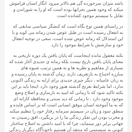
باشد میزان سرخورده گی هم بالاتر میرود. انگار انسان فراموش
میکند که وجود همین بحرانها بوده است که او را به شوراندن و
تقابل با سیستم موجود کشانده است.
در راستای همین نوع نگاه است که کنشگر سیاسی سابقی که
به انفعال رسیده است در طبل عوض شدن زمانه می کوبد و با
این استدلال که زمانه عوض شده است، سعی در توجیه انفعال
خود و سازشش با شرایط موجود را دارد.
نکته مغفول مانده اینجاست که پایان یافتن یک دوره تاریخی به
معنای پایان یافتن تاریخ نیست بلکه زمانه ی جدیدی آغاز شده که
بسیاری از مفاهیم و نظریه ها و به همین ترتیب شیوه های
مبارزه احتیاج به بازتعریف دارند. زمان گذشته به پایان رسیده و
به زبان عامیانه ، دیگر چیزی جدیدی برای ارایه به زندگی اکنونی
ندارد، اما شرایط بغرنج گذشته هنوز وجود دارد. اینجا باید بر این
نکته تاکید شود که تا زمانی که امید به بازسازی و اصلاح وضع
موجود وجود دارد ، تا زمانی که دید سنتی و محافظه کارانه ای
که به ما آموخته انسان موفق انسانی است که بر اساس فایده و
منطق سود و زیان در سیستم سرمایه رفتار خود را تنظیم میکند
و مخرب بودن این تفکر زندگی ما را در بربگیرد، افق رسیدن به
جهانی برابر دور مینماید، چرا که با امید داشتن به اصلاح ساختار
کنونی به سیستمی که منتقد آن هستیم ناخودآگاه دیگربار زندگی