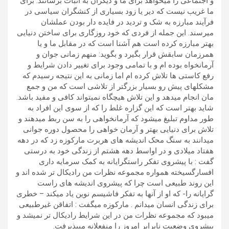
و اجتماعی را میخواهد برای ما و دیگران به اثبات برسانند. برای
ما غریب نیست که دیر یا زود بسیاری از کنشگران سیاسی در
فرآیند مبارزه به شک و تردید در فایده دار بودن عملشان
میرسند. این جمله از فردی که خود روزگاری برای ساختن دنیایی
بهتر مبارزه کرده است هم آشنا است که در مقابل ما و یا
همرزمان سابقش قرار بگیرد و بگوید: منهم زمانی جوان و
آرمانخواه بوده ام و با تمامی وجود برای تغییر دادن شرایط و
رفع کاستی ها تلاش کرده ام اما زمانی به این نتیجه رسیدم که
مشکلهای پیش رو بسیار بزرگتر از تلاشی است که من و جمع
مان انجام میدهد و این تلاش هیچگاه نمیتواند کافی و مفید باشد.
شاید بهتر است که این گزاره غلط را که از سوی این افراد به
طور مداوم تبلیغ میشود که آرمانخواهی را به سن ربط میدهند و
تلاش برای دنیایی بهتر و آرمان خواهی را محصول دوره جوانی
میدانند به سنگ محک اندیشه های هربرت مارکوزه زد که در دهه
هفتاد میلادی و در اواسط دهه هشتم از زندگی خود به درستی
گفت : با پیشروی تفکر راستگرایانه به کمک سرمایه داری
افسارگسیخته همواره مجموعه نظرات من رادیکال تر شده اند و
این روند طبیعی است چرا که پیشروی اندیشه های راست
گرایانه را- که او از آنها به تفکر فاشیسم نوین یاد میکند – خطری
برای زندگی انسان میدانم . مارکوزه میگفت : اتفاقن غیرطبیعی
میبود که مجموعه نظرات من در این شرایط رادیکال تر نمیشد و
پیشروی وضعیت نابرابر امروز را منفعلانه میپذیرفت.