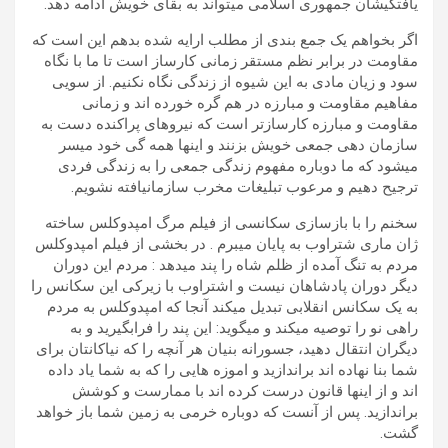
یافتگیشان جمهوری اسلامی میتواند به بقای خویش ادامه دهد.
اگر بخواهم یک جمع بندی از مطلب ارایه شده بدهم این است که
مقاومت در برابر نظم مستقر زمانی کارساز است تا ما با نگاه
سود و زیان مادی به این شیوه از زندگی نگاه نکنیم. از سویی
مفاهیم مقاومت و مبارزه در هم گره خورده اند و زمانی
مقاومت و مبارزه کارسازتر است که نیروهای پراکنده دست به
سازمان دهی جمعی خویش بزنند و اینها همه گی خود میسر
میشود که ما دوباره مفهوم زندگی جمعی را به زندگی فردی
ترجیح دهیم و مرعوب تبلیغات مخرب سازمانیافته نشویم.
سخنم را با بازسازی سکانسی از فیلم مرگ امپدوکلس ساخته
ژان ماری شتراوب به پایان میبرم . در بخشی از فیلم امپدوکلس
مردم به تنگ آمده از ظلم شاه را پند میدهد : مردم این دوران
دیگر دوران پادشاهان نیست و اشتراوب با زیرکی این سکانس را
به یک سکانس انقلابی تبدیل میکند آنجا که امپدوکلس به مردم
راهی نو را توصیه میکند و میگوید: این پند را فرابگیرید و به
دیگران انتقال دهید، جسورانه بنیان هر آنچه را که نیاکانتان برای
شما بنا نهاده اند براندازید و اموزه هایی را که به شما یاد داده
اند و از اینها قانون درست کرده اند با ممارست و کوشش
براندازید. پس از آنست که دوباره خرمی به زمین شما باز خواهد
گشت.