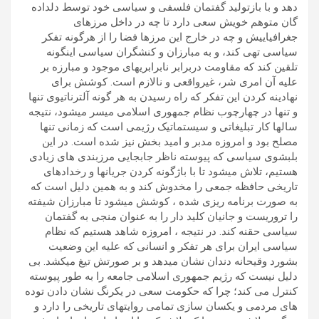
دهد و با بازتولید گفتمان فلسفی و سیاسی خود توسط دلداده
گان متوهم خویش سعی دارد تا چه در داخل مرزهای
جغرافیاییش و چه در خارج این مرزها فضا را از هرگونه تفکر
سیاسی تهی کند، و به مبارزان و کنشگران سیاسی اینگونه
تلقین کند که مقاومت دربرابر نابرابریهای موجود و مبارزه بر
علیه آن امری شر، غیرواقعی و نالازم است. کوشش برای
نهادینه کردن این تفکر که راه رسیدن به هر گونه آلترناتیوی تنها
و تنها در چهارچوب نظام جمهوری اسلامی میسر میشود، نتیجه
سالها کار تبلیغاتی و سیستماتیک رژیمی است که زمانی تنها
مصلح بود و امروزه مدبر و امید بخش نیز شده است. در این
بلبشوی سیاسی که پیوسته ناظر جابجایی مرزبندی های زیادی
هستیم، تلاش میشود تا با باژگونه کردن جریانها و رخدادهای
تاریخی حافظه جمعی را مخدوش کند و به همین دلیل است که
به صورت برنامه ریزی شده ، کوشش میشود تا مبارزان شیفته
را تروریست و جانیان کلید دار را به عنوان منجی به گفتمان
سیاسی حقنه کند. در نتیجه ، امروزه شاهد هستیم که نظام
سیاسی ایران برای هر تفکر و انسانی که علیه این وضعیت
بشورد وقیحانه دندان نشان میدهد و بر صورتش تیغ میکشد. بی
دلیل نیست که رژیم جمهوری اسلامی جامعه را به طور پیوسته
کنترل می کند؛ چرا که حکومت سعی در یکرنگ نشان دادن توده
های مردمی و یکسان سازی تمامی روایتهای تاریخی را دارد و