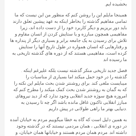
بخشیده ایم.
همینجا مایلم این را روشن کنم که منظور من این نیست که ما
تمامی مفاهیم گذشته را بخاطر اینکه به عهد پیشین تعلق دارند
باید دور بریزیم و دیگر کاربرد خود را از دست داده اند، زیرا
مفاهیمی همچون مبارزه و یا ستایش کردن از انسان مقاوم و
تلاش برای رسیدن به یک جامعه برابر و بسیاری دیگر از پنداره ها
و رفتارهایی که انسان همواره در طول تاریخ آنها را ستایش
کرده است، مفاهیمی هستند که از دوره های گذشته تاریخی به
ما رسیده اند
‪. فصل جدید تاریخی منکر گذشته نیست بلکه علیرغم اینکه
گذشته را در خود حمل میکند اما بسیاری از مناسبات را
میبایست ملغی کند. برای روشنتر شدن بحث مایلم این نکته را
که به گمان به روشنتر شدن بحث کمک میکند را مطرح کنم که
امروزه هیچ سوژه جدید انقلابی وجود ندارد که از دید نیروهای
مبارز انقلابی تاکنون غافل مانده باشد اگر چه تا رسیدن به
دنیایی بهتر ما راهی طولانی در پیش داریم.
به همین دلیل است که گاه به خطا میگوییم مردم به خیابان آمده
در دوره ی انقلابی ، همان مردمی نیستند که در گذشته وجود
داشته اند. مردم همان مردم هستند و خیابانها همان خیابان، و