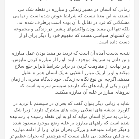
زمانی که انسان در مسیر زندگی و مبارزه در نقطه شک می
ایستد، به این معنا نیست که شرایط عوض شده است و تمامی
مشکلاتی که فرد در تقابل با آن بوده است برطرف شده اند،
بلکه تنها این مفید بودن واکنشهای پیشین در زندگی و مجموعه
ی کنشهای سیاسی هست که مفهوم خود را دیگر برای او از
دست داده است.
نتیجه بدست آمده آن است که تردید در مفید بودن عمل مبارزه
و تن دادن به شرایط موجود ، ابتدا او را از مبارزه کردن مایوس،
و در نهایت از مقاومت کردن در برابر شرایط نابرابر خلع سلاح
میکند و او را از یک مبارز انقلابی به یک انسان همراه تقلیل
میدهد. اگرچه این نوع نگاه به زندگی خود دیدگاه مخربی از زمان
کهن و یکی از پایه های نگه دارنده سیستم سرمایه است که
نیروهای مبارز بر علیه آن مبارزه میکنند.
شاید با زبانی دیگر بتوان گفت که بحران در سیستم با تردید در
کاربرد اندیشه های انقلابی ریشه های مشترک دارند ؛ زیرا شک
زمانی به سراغ انسان میآید که او به این نقطه رسیده یا رسانیده
شده است که راههای مبارزه بر علیه وضع موجود مسدود شده
و دیگر جواب نمیدهند و بزرگی بحران توان او را از ادامه مبارزه
به چالش میکشد، بی دلیل نیست که هرچقدر که بحران عظیم تر