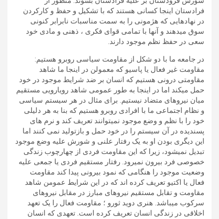
شورش فرودستان بر علیه فرادستان بشوند. منظور از
فرادستان اینجا کسانی هستند که با تشکیل و حفظ و کارکردن
در نهادهایی که هژمونی را به سمت مناسبات نابرابر کنونی
سوق میدهند و آنها با تمامی قوای فکری ، ذهنی و مادی خود
سعی در حفظ نظم موجود دارند.
در جامعه ما با دو شکل از مقاومت سیاسی روبرو هستیم:
مقاومت غیر فعال یا پاسیو که معمولن در اینجا ما شاهد
مقاومتی درونی هستیم که انسان بر ضد شرایط موجود در خود
حمل میکند اما در اینجا به طور عمومی شاهد رویارویی مستقیم
میان نیروهای متضاد نیستیم. برای مثال در هر سیستم سیاسی
و نظام اجتماعی ما با افرادی روبرو هستیم که بنا به هر دلیلی
خود را با نظم و وضع موجود نمیتوانند تعریف کند و نرم های
پسندیده در آن سیستم را در خود حمل و بازتولید نمی کنند اما
این دیگری بودن او به یک رفتار علنی و شورش علیه وضع موجود
تبدیل نمیشود، زیرا که این مقاومت فردی از چهارچوب زندگی
خصوصی فرد بیرون نمیرود. رفتار مستقیم فردی یا جمعی علیه
وضعیت موجود را هنگامی که نمود بیرونی پیدا کند مقاومت
فعال یا اکتیو تعریف کرده اند که در این شرایط عمومن شاهد
مقاومت و تقابل مستقیم نیروهای مبارز در مقابل نیروهای
سرکوب میباشد. ‫هنری دوید ثورو ؛ مقاومت فعال را یک تعهد
اخلاقی در زندگی انسان تعریف کرده است. تعهدی که انسان