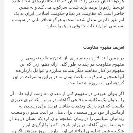
هرگونه تلاش جمعی را که تلاش کند تا استانداردهای ایجاد شده
توسط رژیم را برهم بزند شدت سرکوب می کند و به همین
خاطر است که مقاومت در نظام حکومت اسلامی ایران به یک
امر غیر قانونی مبدل شده است و هرگونه نافرمانی در سیستم
سیاسی ایران تبعات حقوقی به همراه دارد.
تعریف مفهوم مقاومت
در همین ابتدا لازم میبینم برای باز شدن مطلب تعریفی از
مفهوم مقاومت هر چند به طور کلی ارائه دهم، زیرا که این
مفهوم در کنار مفاهیم دیگر همانند مبارزه و عوامل بازدارنده
آنها همچون سرکوب ، باعث بودن ما در برلین و شرکت در این
گردهمایی سه روزه شده است .
اگر بتوان تعریفی در مفهوم کلی از معنای مقاومت ارایه داد ، آن
را میتوان یک مکانیسم دفاعی آگاهانه در برابر واکنشهای غریزی
دانست که فرد در یک وضعیت طاقت فرسا برای رسیدن به
آرمانش از خود بروز میدهد ، برای مثال در اینجا میتوان وضعیت
زندانیان سیاسی را در زمان شکنجه بیان کرد که انسان در بند از
خود مقاومتی آگاهانه در برابر بازجو- که با بکارگیری ابزار
شکنجه قصد تخلیه ی اطلاعاتی او را دارد – بروز میدهند. اگرچه