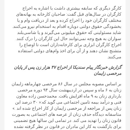
کارگر دیگری که سابقه بیشتری داشت با اشاره به اخراج
کارگران در سال‌های قبل گفت: صاحبان کارخانه به بهانه‌های
مختلف کارگران خود را اخراج کرده و بعد از دریافت وام و یا
بخشودگی حقوق دولتی دوباره اقدام به استخدام نیرو می‌کنند.
شاید مسئولینی که حقوق میلیونی می‌گیرند و یا شاسی‌بلند
سواران به هیچ وجه نمی‌توانند حال این کارگران را درک کنند.
اخراج کارگران ابزاری برای کارخانه‌داران است تا اوضاع را
متشنج نشان دهند و از آن برای اخذ وام‌های دولتی استفاده
می‌کنند.
گزارش خبرنگار پیام سندیکا از اخراج ۴۷ هزار زن پس از پایان
مرخصی زایمان
بر اساس مصوبه مجلس در سال ۸۶ مرخصی چهارماهه زایمان
زنان به ۶ ماه و سپس در اردیبهشت سال ۹۴ دوره مرخصی
بارداری زنان به ۹ ماه افزایش یافت. محمدحسن زاده معاون
فنی و درآمد بیمه تامین اجتماعی می گوید که:« ۳۰ درصد این
زنان پس از مراجعه از مرخصی زایمان از کار اخراج شده اند .»
متاسفانه دیدگاه حذف زنان از عرصه های اجتماعی به بصورت
قانون زنان را تهدید می کند. در تمامی این سالها هیچ تضمینی
برای بازگشت به کار این مادران در قانون در نظر گرفته نشده