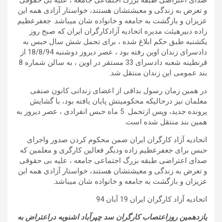
صدای اعتراضی طبقه بزرگ اجتماعی جامعه ، علیه بی حقوقی
و تعرض به زندگی و معیشتشان هستند، خواستار آزادی همه این
عزیزان و بازگشت به جامعه و خانواده شان میباشد.
جعفرعظیم
زاده دبیرهیئت مدیره اتحادیه آزادکارگران ایران که صبح روز
یکشنبه طبق حکم ابلاغ شده ، برای تحمل شش سال حبس به
دادسرای زندان اوین رفته بود ، عصر دیروز دوشنبه 18/8/94 از
قرنطینه شعبه دادسرای 33 مستقر در اوین ، به سالن شماره 8
بند عمومی این زندان منتقل شد
.
در همین زمان رسول بداقی از اعضای زندانی کانون صنفی
معلمان نیز درحالیکه محکومیتش پایان یافته بود، با گشایش
پرونده جدید، وپس ازتحمل 5 ماه حبس انفرادی ، عصر دیروز به
همین بند منتقل شده است
.
اتحادیه آزاد کارگران ایران ضمن محکوم کردن صدور واجرای
حبس برای جعفرعظیم زاده ودیگر فعالین کارگری و معلمین که
صدای اعتراضی طبقه بزرگ اجتماعی جامعه ، علیه بی حقوقی
و تعرض به زندگی و معیشتشان هستند، خواستار آزادی همه این
عزیزان و بازگشت به جامعه و خانواده شان میباشد
.
اتحادیه آزاد کارگران ایران
19 آبان 94
یازدهمین روزاعتصاب کارگران سد چپرآباد اشنویه دراعتراض به