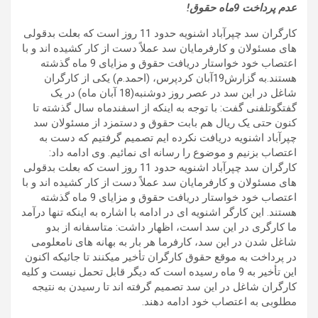
عدم پرداخت 9ماه حقوق!
کارگران سد چپرآباد اشنویه حدود 11 روز است که بعلت بدقولی
های مسئولان و کارفرمایان سد عملاً دست از کار کشیده اند و با
اعتصاب خود خواستار دریافت حقوق و مزایای 9 ماه گذشته
هستند.به
گزارش19آبان کردپرس، (احمد.م) یکی از کارگران
شاغل در این سد در عصر روز دوشنبه(18 آبان ماه) در یک
گفتگوتلفنی گفت: با توجه به اینکه از اسفندماه سال گذشته تا
کنون حتی یک ریال هم بابت حقوق و دستمزد از مسئولان سد
چپرآباد اشنویه دریافت نکرده ایم تصمیم گرفتیم که دست به
اعتصاب بزنیم و موضوع را رسانه ای نمائیم.
وی ادامه داد:
کارگران سد چپرآباد اشنویه حدود 11 روز است که بعلت بدقولی
های مسئولان و کارفرمایان سد عملاً دست از کار کشیده اند و با
اعتصاب خود خواستار دریافت حقوق و مزایای 9 ماه گذشته
هستند.
این کارگر اشنویه ای در ادامه با اشاره به اینکه تنها درآمد
ما کارگری در این سد است، اظهار داشت: متاسفانه از بدو
شاغل شدن در این سد، کارفرما هر بار به بهانه های نامعلومی
در پرداخت به موقع حقوق کارگران تأخیر میکنند تا جائیکه اکنون
این تأخیر به 9 ماه رسیده است که دیگر قابل تحمل نیست و کلیه
کارگران شاغل در این سد تصمیم گرفته اند تا رسیدن به نتیجه
مطلوبی به اعتصاب خود ادامه دهند.