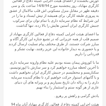
کورش بخشنده از اعضای هیئت اجرایی کمیته دفاع از فعالین
کارگری مهاباد، روز پنجشنبه مورخ 14/8/94 ساعت یک و سی
دقیقه ظهر در مقابل منزل مسکونی اش قلب مالامال از عشق
به پیروزی طبقه کارگر، برای همیشه از تپش ایستاد و ما را در
این شرایط که نظام سرمایه داری با تمام توان برای سرکوب
جنبش کارگری ایران آستین هایش را بالا زده، تنها گذاشت
.
ما اعضای هیئت اجرایی کمیته دفاع از فعالین کارگری مهاباد از
صمیم قلب از همه عزیزانی که در تشیع جنازه این کارگر آگاه و
مبارز شرکت جستند، از طرق مختلف پیام تسلیت ارسال کردند
و یا حضوری به دیدار خانواده این عزیز رفتند، نهایت تشکر و
قدردانی را داریم
.
ما با کوروش پیمان بسته بودیم علیه نظام وارونه سرمایه داری
تا آخرین لحظه مبارزه خواهیم کرد و سر سازش با اپورتونیسم،
سکتاریسم و محفلیسم در جنبش کارگری ایران نخواهیم داشت
و با گامهای استوار حرکت خواهیم کرد تا نظام گندیده سرمایه
داری را به زباله دان تاریخ بسپاریم و بر ویرانه های آن دنیای
عاری از هر گونه ستم و استثمار را بناء نهیم
.
یادش گرامی و راهش پر رهرو
…
هیئت اجرایی کمیته دفاع از فعالین کارگری مهاباد
آبان ماه 94