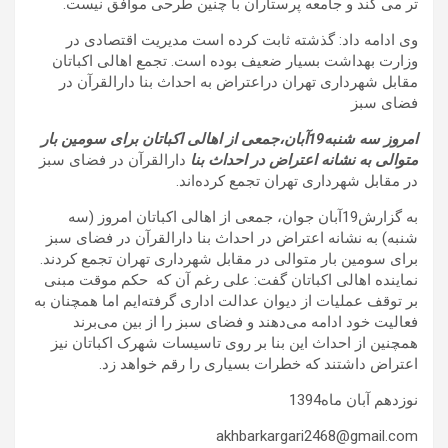
تر می کند و جامعه پرستاران با چنین طرحی موافق نیست
.
وی ادامه داد: گذشته ثابت کرده است مدیریت اقتصادی در
وزارت بهداشت بسیار ضعیف بوده است.
تجمع اهالی اکباتان
مقابل شهرداری تهران دراعتراض به احداث بنا دارالقرآن در
فضای سبز
امروز سه شنبه19آبان،جمعی از اهالی اکباتان برای سومین بار
متوالی به نشانه اعتراض در احداث بنا
دارالقرآن در فضای سبز
در مقابل شهرداری تهران تجمع کرده‌اند
.
به گزارش19آبان جوان، جمعی از اهالی اکباتان امروز (سه
شنبه) به نشانه اعتراض در احداث بنا دارالقرآن در فضای سبز
برای سومین بار متوالی در مقابل شهرداری تهران تجمع کردند.
نماینده اهالی اکباتان گفت: علی رغم آن که حکم موقت مبنی
بر توقف عملیات از دیوان عدالت اداری گرفته‌ایم اما همچنان به
فعالیت خود ادامه می‌دهند و فضای سبز را از بین می‌برند
همچنین از احداث این بنا بر روی تاسیسات شهرک اکباتان نیز
اعتراض داشتند که خطرات بسیاری را رقم خواهد زد.
نوزدهم آبان ماه1394
akhbarkargari2468@gmail.com