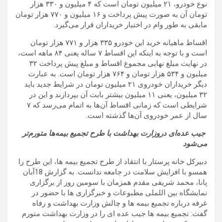
نوع خودرو، ۲۱ میلیون تومان است که ۴ میلیون و ۳۳۰ هزار
تومان آن به صورت پیش پرداخت و ۱۶ میلیون و ۷۷۰ هزار تومان
مابقی به طور وام در اختیار خریداران قرار می‌گیرد
.
اقساط ماهیانه خرید این خودرو ۳۳۵ هزار و ۷۷۱ هزار تومان
است و با توجه به اینکه این اقساط ۷ ساله یعنی ۸۴ ماهه است،
در ‌‌نهایت مبلغ نهایی مجموع اقساط و مبلغ پیش پرداخت ۳۲
میلیون و ۵۳۴ هزار تومان و ۷۶۴ هزار تومان است.
به عبارت
دیگر خریداران خودروی ۲۱ میلیون تومان در شرایط جدید باید
۳۲ میلیون، یعنی ۱۱ میلیون بیشتر بابت آن بپردازند و این در
شرایطی است که زمانی اقساط آن‌ها به اتمام می‌رسد که ۷
سال از عمر خودروی آن‌ها گذشته است.
جیب عده‌ای دروزارت بهداشت با طرح تجمیع بیمه‌ها متورم‌تر
می‌شود
دبیرکل خانه پرستار با انتقاد از طرح تجمیع بیمه ها، این طرح را
همسو با افزایش سلامت در جامعه ندانست.
به گزارش 18آبان
پانا، محمد شریفی مقدم همزمان با سومین روز از برگزاری
نمایشگاه بین اللملی مطبوعات و خبرگزاری ها با حضور در
غرفه درباره تجمیع بیمه ها و چالش وزارت بهداشت و رفاه
گفت: تجمیع بیمه ها جیب عده ای را در وزارت بهداشت متورم