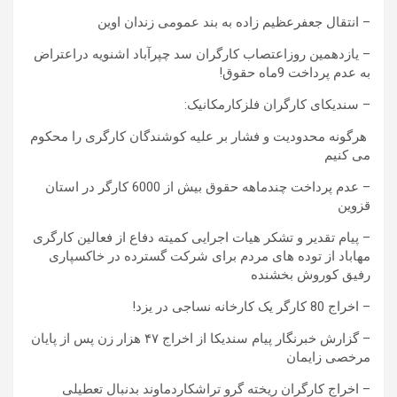
– انتقال جعفرعظیم زاده به بند عمومی زندان اوین
– یازدهمین روزاعتصاب کارگران سد چپرآباد اشنویه دراعتراض
به عدم پرداخت 9ماه حقوق!
–
سندیکای کارگران فلزکارمکانیک
:
هرگونه محدودیت و فشار بر علیه کوشندگان کارگری را محکوم
می کنیم
– عدم پرداخت چندماهه حقوق بیش از 6000 کارگر در استان
قزوین
– پیام تقدیر و تشکر هیات اجرایی کمیته دفاع از فعالین کارگری
مهاباد از توده های مردم برای شرکت گسترده در خاکسپاری
رفیق کوروش بخشنده
– اخراج 80 کارگر یک کارخانه نساجی در یزد!
– گزارش خبرنگار پیام سندیکا از اخراج ۴۷ هزار زن پس از پایان
مرخصی زایمان
– اخراج کارگران ریخته گرو تراشکاردماوند بدنبال تعطیلی