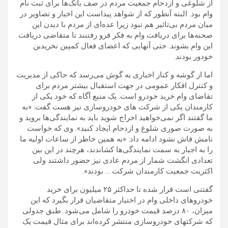
از شلوغی و ازدحام جمعیت مردم در صف بانک‌ها برای ثبت نام
وام بود. البته آنطور که از شواهد پیداست این اخبار و تصاویر در
میان مردم بی‌تاثیر هم نبود زیرا عده‌ای از مردم با دیدن این
صحنه‌ها برای دریافت وام به فکر فرو رفتنند تا متقاضی دریافت
این وام بشوند. حتی آنهایی که اعضای فعال کمپین نخریدین
خودور بودند
.
اما از گوشه و کنار اخباری به گوش می‌رسد که حاکی از مدیریت
و کنترل افکار عمومی در جهت استقبال بیشتر مردم برای
تقاضای وام خرید خودرو است.
یک منبع آگاه که خود یکی از
کارمندان یکی از شرکت های خودروسازی نیز هست گفت: «به
ما گفتند اگر نمی‌خواهید اخراج شوید باید به نمایندگی‌ها بروید و
به صورت صوری شلوغ و ازدحام ایجاد کنید».
وی که خواست
نامش فاش نشود ادامه داد: «به همین خاطر از ساعات اولیه ما
را به اجبار به سمت نمایندگی‌ها کشاندند، هرچند در این بین
تعدادی انگشت شمار از مردم عادی نیز حضور داشتند ولی
اکثریت جمعیت کارمندان شرکت … بودند».
گفتنی است قرار شده تا حداکثر ۲۵ میلیون برای خرید
خودروهای داخلی وام در اختیار متقاضیان قرار بگیرد که این
میزان، ۸۰ درصد قیمت خودرو را شامل می‌شود.
طبق جدولی
که شرکتهای خودروسازی منتشر کرده‌اند برای مثال قیمت یک