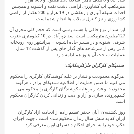
سال 82 و با هدف تامین سالانه 255 میلیون و 600 هزار
مترمکعب آب کشاورزی اراضی دشت نقده و اشنویه و همچنین
احداث شبکه آبیاری و زهکشی در 19 هزار و 200 هکتار از اراضی
کشاورزی و نیز کنترل سیلاب ها انجام شده است .
این سد از نوع خاکی با هسته رسی است که حجم کلی مخزن آن
127میلیون مترمکعب است.
سد چپرآباد، در 10 کیلومتری جنوب
شرقی اشنویه و در مسیر جاده اشنویه – پیرانشهر روی رودخانه
کانی رش از سرشاخه های گدار چای پس از گذشت 12 سال
عملیات ساخت آن هنوز هم ادامه دارد.
سندیکای کارگران فلزکارمکانیک:
هرگونه محدودیت و فشار بر علیه کوشندگان کارگری را محکوم
می کنیم.
ما ضمن حمایت از اطلاعیه سندیکای برادر ، هرگونه
محدودیت و فشار بر علیه کوشندگان کارگری را محکوم می
کنیم.
پرونده سازی و آزار و اذیت و زندانی کردن کارگران محکوم
است
روز یکشنبه۱۷ آبان جعفر عظیم زاده از اتحادیه ازاد کارگران
ایران که به شش سال زندان محکوم شده است ، جهت اجرای
حکم، خود را به اجرای احکام دادسرای اوین معرفی کرد
.