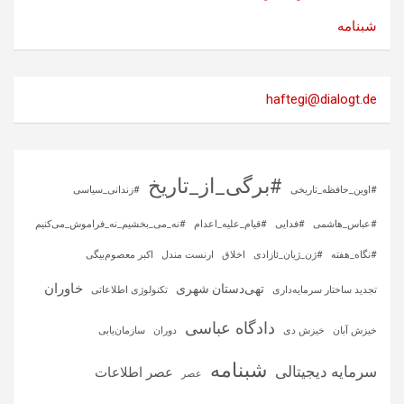
شبنامه
haftegi@dialogt.de
#برگی_از_تاریخ
#اوین_حافظه_تاریخی
#زندانی_سیاسی
#عباس_هاشمی
#فدایی
#قیام_علیه_اعدام
#نه_می_بخشیم_نه_فراموش_می‌کنیم
#نگاه_هفته
#ژن_ژیان_ئازادی
اخلاق
ارنست مندل
اکبر معصوم‌بیگی
خاوران
تهی‌دستان شهری
تجدید ساختار سرمایه‌داری
تکنولوژی اطلاعاتی
دادگاه عباسی
خیزش آبان
خیزش دی
دوران
سازمان‌یابی
شبنامه
سرمایه‌ دیجیتالی
عصر اطلاعات
عصر