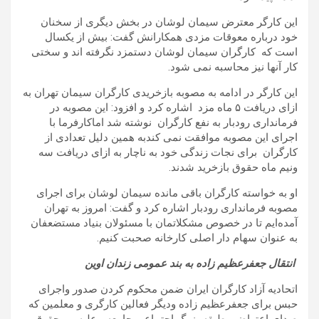
این کارگر معترض سیمان لوشان در بخش دیگری از سخنان
خود درباره معوقات مزدی همکارانش گفت: بیش از یکسال
است که کارگران سیمان لوشان دستمزد نگرفته اند و سختی
کار آنها نیز محاسبه نمی شود
.
این کارگر در ادامه به مصوبه بازخریدی کارگران سیمان تهران به
ازای دریافت ۵ ماه مزد اشاره کرد و افزود: این مصوبه در
فرمانداری رودبار به نفع کارگران نوشته شد اماکارفرما با
اجرای این مصوبه موافقت نمی کندبه همین دلیل تعدادی از
کارگران برای نجات زندگی خود به ناچار به ازای دریافت سه
ونیم ماه حقوق بازخرید شدند
.
او به خواسته کارگران باقی مانده سیمان لوشان برای اجرای
مصوبه فرمانداری رودبار اشاره کرد و گفت: امروز به تهران
آمده‌ایم تا در خصوص مشکلاتمان با مسئولان بنیاد مستضعفان
به عنوان سهام دار اصلی کارخانه صحبت کنیم.
انتقال جعفرعظیم زاده به بند عمومی زندان اوین
اتحادیه آزاد کارگران ایران ضمن محکوم کردن صدور واجرای
حبس برای جعفرعظیم زاده ودیگر فعالین کارگری و معلمین که