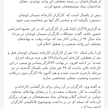
از همکارانشان در نتیجه تعطیلی این واحد تولیدی، مقابل
ساختمان بنیاد مستضعفان تجمع کردند
.
بیش از یکسال است که کارگران کارخانه سیمان لوشان
دستمزد نگرفته اند و سختی کار آنها نیز محاسبه نمی شود
.
به گزارش19آبان ایلنا،یکی از کارگرانی که در این تجمع اعتراضی
حضور یافته، گفت: مشکلات کارگران سیمان لوشان در مرداد
ماه سال ۹۲ از زمانی آغاز شد که دولت وقت به بهانه‌های
مختلف این واحد صنعتی را تعطیل اعلام کرد
.
او با بیان اینکه ۱۸۰ نفر از کارگران کارخانه سیمان لوشان قبل و
بعد از تعطیلی کارخانه (مردادماه۹۲) طی چند مرحله اخراج
شدند؛ در ادامه افزود: در ‌‌نهایت ۷۳کارگر پیمانی ورسمی در این
کارخانه باقی ماندند که ۳۷ نفر شان طی یکسال گذشته در دو
مرحله بازخرید خدمت شدند و هم اکنون ۲۵ کارگر بدون دریافت
دستمزد وضعیت شغلی مشخصی ندارند
.
به گفته وی، کارگران در آن زمان برای باز گشایی کارخانه و
بازگشت به کار، تجمعات متعددی را در مقابل نهادهای مختلف
دولتی در استان گیلان ومقابل بنیاد مستضعفان در تهران برگزار
کرده‌اند که نتیجه ای در بر نداشت وموضوع بلاتکلیفی کارگران
ادامه پیدا کرد
.