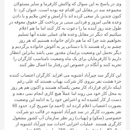
وی در پاسخ به این سوال که واکنش کارفرما و سایر مسئولان
مجموعه سد در مقابل این اقدام چه بوده است، عنوان کرد: تا
کنون چندین بار سعی کرده اند با آرامش و لحن ملایم و با دادن
وعده هایی امروز و فردایی مبنی بر پرداخت کل حقوق معوقه در
طول چند روز آینده ما را دعوت به کار کنند اما ما هم اعلام
میکنیم که دیگر در مقابل وعده های عملی نشده آنها تسلیم
نخواهیم شد چرا که ما هم دارای خانواده هستیم که هر روز
چشم به راه هستند تا با دستانی پر به آغوش خانواده برگردیم و
دیگر تحمل این وضعیت برایمان مقدور نمی باشد بنابراین انتظار
داریم تا کارفرمایان برای یک ماه وضعیت نامناسب کارگران را
تجربه کنند و آنگاه در خصوص این رفتار ما اعمال نظر کنند.
این کارگر سد چپرآباد اشنویه می افزاید: کارگران اعتصاب کننده
جزء هشت نفر نیروی کار شرکت بهیاب هستند که علی رغم
اینکه دارای قرارداد کار معین یکساله هستند و اکنون هم هر روز
به محل کار خود می روند اما عملاً هیچ کاری انجام نمی دهند و
دست از کار کشیده اند و اعتراض خود را به ادامه این وضعیت
بصورت اعتصاب اعلام کرده اند.
(احمد.م) تصریح کرد: حدود 60
نفر بصورت کارگر در سد چپرآباد اشنویه در قالب دو شرکت
خصوصی (سکو) و (بهیاب) زیر نظر سازمان آب کشور مشغول
کارگری هستند.
عملیات اجرایی احداث سد چپرآباد اشنویه از