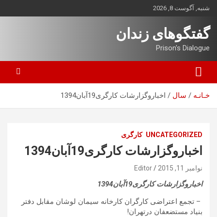
ه
شنبه, آگوست 8, 2026
حتوا
روید
گفتگوهای زندان
Prison's Dialogue
خـانـه
سال
اخباروگزارشات کارگری19آبان1394
UNCATEGORIZED
کارگری
اخباروگزارشات کارگری19آبان1394
نوامبر 11, 2015
Editor
اخباروگزارشات کارگری19آبان1394
– تجمع اعتراضی کارگران کارخانه سیمان لوشان مقابل دفتر
بنیاد مستضعفان درتهران!