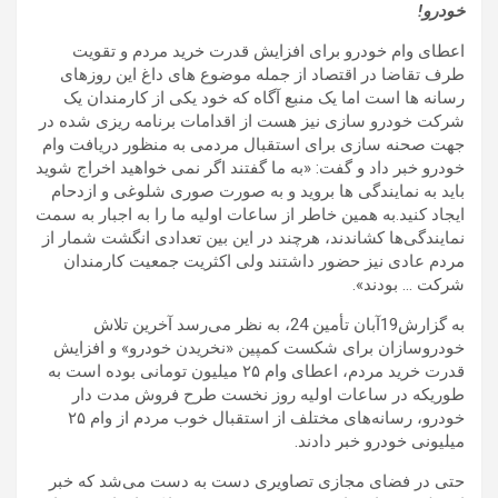
خودرو!
اعطای وام خودرو برای افزایش قدرت خرید مردم و تقویت
طرف تقاضا در اقتصاد از جمله موضوع های داغ این روزهای
رسانه ها است اما یک منبع آگاه که خود یکی از کارمندان یک
شرکت خودرو سازی نیز هست از اقدامات برنامه ریزی شده در
جهت صحنه سازی برای استقبال مردمی به منظور دریافت وام
خودرو خبر داد و گفت: «به ما گفتند اگر نمی خواهید اخراج شوید
باید به نمایندگی ها بروید و به صورت صوری شلوغی و ازدحام
ایجاد کنید.به همین خاطر از ساعات اولیه ما را به اجبار به سمت
نمایندگی‌ها کشاندند، هرچند در این بین تعدادی انگشت شمار از
مردم عادی نیز حضور داشتند ولی اکثریت جمعیت کارمندان
شرکت … بودند».
به گزارش19آبان تأمین 24، به نظر می‌رسد آخرین تلاش
خودروسازان برای شکست کمپین «نخریدن خودرو» و افزایش
قدرت خرید مردم، اعطای وام ۲۵ میلیون تومانی بوده است به
طوریکه در ساعات اولیه روز نخست طرح فروش مدت دار
خودرو، رسانه‌های مختلف از استقبال خوب مردم از وام ۲۵
میلیونی خودرو خبر دادند
.
حتی در فضای مجازی تصاویری دست به دست می‌شد که خبر