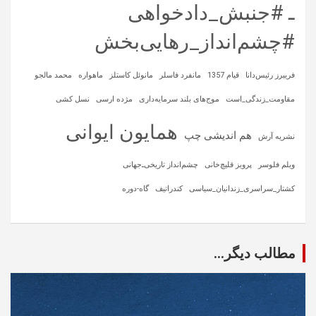
ـ #جنبش_دادخواهی
#چشم‌انداز_رهایی‌بخش
فریبرز رئیس‌دانا
قیام 1357
مانفرد فاسلر
مانوئل کاستلز
ماهواره‌
محمد مالجو
مقاومت_زندگی_است
موج‌های بلند سرمایه‌داری
مژده ارسی
نسل کشی
همایون ایوانی
هم اندیشی چپ
نشریه آرش
ویلم فلوسر
پرویز قلیچ‌خانی
چشم‌انداز تاریخی‌ـ‌جهانی
کشتار_سراسری_زندانیان_سیاسی
کندراتیف
گاه-دوره
مطالب دیگر...