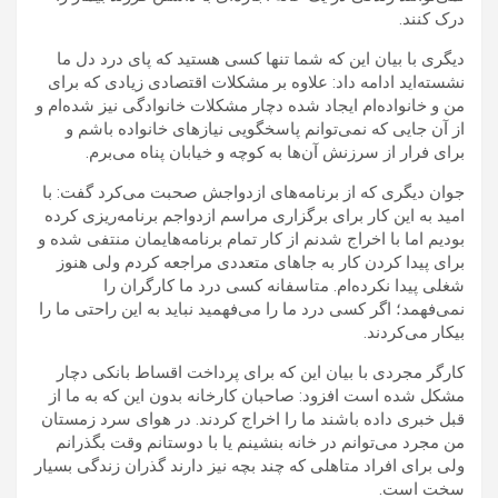
درک کنند
.
دیگری با بیان این که شما تنها کسی هستید که پای درد دل ما
نشسته‌اید ادامه داد: علاوه بر مشکلات اقتصادی زیادی که برای
من و خانواده‌ام ایجاد شده دچار مشکلات خانوادگی نیز شده‌ام و
از آن جایی که نمی‌توانم پاسخگویی نیازهای خانواده باشم و
برای فرار از سرزنش آن‌ها به کوچه و خیابان پناه می‌برم
.
جوان دیگری که از برنامه‌های ازدواجش صحبت می‌کرد گفت: با
امید به این کار برای برگزاری مراسم ازدواجم برنامه‌ریزی کرده
بودیم اما با اخراج شدنم از کار تمام برنامه‌‌هایمان منتفی شده و
برای پیدا کردن کار به جاهای متعددی مراجعه کردم ولی هنوز
شغلی پیدا نکرده‌ام. متاسفانه کسی درد ما کارگران را
نمی‌فهمد؛ اگر کسی درد ما را می‌فهمید نباید به این راحتی ما را
بیکار می‌کردند
.
کارگر مجردی با بیان این که برای پرداخت اقساط بانکی دچار
مشکل شده است افزود: صاحبان کارخانه بدون این که به ما از
قبل خبری داده باشند ما را اخراج کردند. در هوای سرد زمستان
من مجرد می‌توانم در خانه بنشینم یا با دوستانم وقت بگذرانم
ولی برای افراد متاهلی که چند بچه نیز دارند گذران زندگی بسیار
سخت است
.