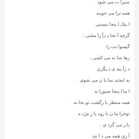
سیرا ب می شود .
همه ترا می جویند
ا ینک ا ینجا نیستی
گرچه آ نجا د رآ را مشی ،
گیسوا نت را
رها شا نه می کشی ،
د رآ ینه ی د یگری
به لبخند نما یا ن می شوی .
ا ما ا ینجا صبورا نه
همه منتظر با زگشت تو بخا نه .
توخرا ما ن با رود با رِ مژد ه
با ز می گرد ی .
آ ری همه می د ا نند