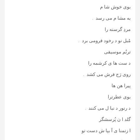
بوی خوش شا م
به مشا م می رسد .
مردِ گرسنه را
مُبل نو د رخود فرومی برد .
ترنُم موسیقی
د ست ها ی کرشمه را
روی رَج فرش می کشد .
پیرا هن ها
بوی عطرترا
د رنور د نبا ل می کنند .
گلد ا ن پُرسشگر
ا زتمنا ی آ بپا ش دست تو