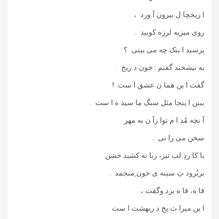
ا زیخچا ل بیرون آ ورد ،
روی میزبه لرزه کوبید .
پرسید ا ینک چه می بینی ؟
به نیشخند گفتم : خون د ریخ .
گفت ا ین هما ن عشق ا ست !
ببین ا ینجا مثل سنگ ما سید ه ا ست .
آ نچه مُد ا م توا زآ ن به مهر
سخن می را نی .
با کا ردِ لب تیز، زبا نه کشید خشن
بربُرود تِ سینه ی خون ِمنجمد .
قا ه، قا ه بزد وگفت ،
ا ین میرا ث یخ د ربهشت ا ست