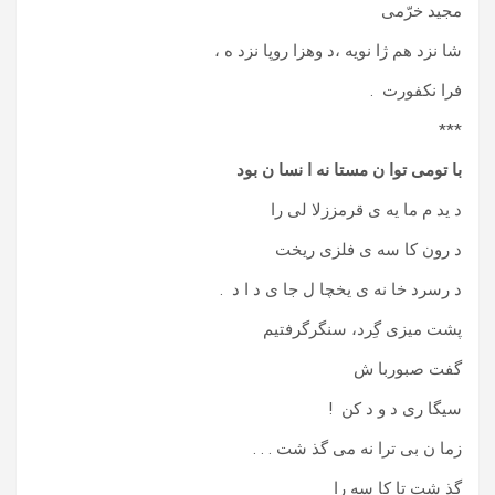
مجید خرّمی
شا نزد هم ژا نویه ،د وهزا روپا نزد ه ،
فرا نکفورت .
***
با تومی توا ن مستا نه ا نسا ن بود
د ید م ما یه ی قرمززلا لی را
د رون کا سه ی فلزی ریخت
د رسرد خا نه ی یخچا ل جا ی د ا د .
پشت میزی گِرد، سنگرگرفتیم
گفت صبوربا ش
سیگا ری د و د کن !
زما ن بی ترا نه می گذ شت . . .
گذ شت تا کا سه را