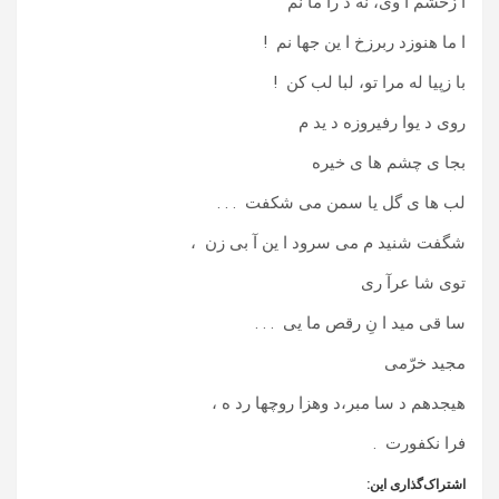
ا زخشم ا وی، نه د را ما نم
ا ما هنوزد ربرزخ ا ین جها نم !
با زپیا له مرا تو، لبا لب کن !
روی د یوا رفیروزه د ید م
بجا ی چشم ها ی خیره
لب ها ی گل یا سمن می شکفت . . .
شگفت شنید م می سرود ا ین آ بی زن ،
توی شا عرآ ری
سا قی مید ا نِ رقص ما یی . . .
مجید خرّمی
هیجدهم د سا مبر،د وهزا روچها رد ه ،
فرا نکفورت .
اشتراک‌گذاری این: