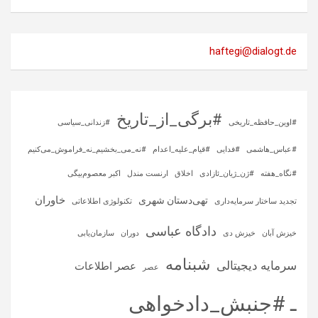
haftegi@dialogt.de
#برگی_از_تاریخ
#اوین_حافظه_تاریخی
#زندانی_سیاسی
#عباس_هاشمی
#فدایی
#قیام_علیه_اعدام
#نه_می_بخشیم_نه_فراموش_می‌کنیم
#نگاه_هفته
#ژن_ژیان_ئازادی
اخلاق
ارنست مندل
اکبر معصوم‌بیگی
خاوران
تهی‌دستان شهری
تجدید ساختار سرمایه‌داری
تکنولوژی اطلاعاتی
دادگاه عباسی
خیزش آبان
خیزش دی
دوران
سازمان‌یابی
شبنامه
سرمایه‌ دیجیتالی
عصر اطلاعات
عصر
ـ #جنبش_دادخواهی