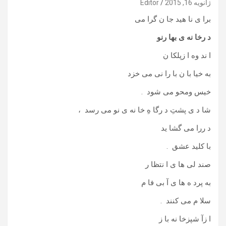
ژانویه 16, 2015
Editor
برا ی نا هید جا ن گرا می
د رخا نه ی بها رنو
ا ند وه ا زپلکا ن
به خیا با ن با را نی می خزد
خیس ومحو می شود .
شا د ی پشتِ د رگا هِ خا نه ی نو می رسد ،
د ررا می گشا ید
با کلید عشق .
صند لی ها ی ا نتظا ر
به پرد ه ها ی آ بی فا م
سلا م می کنند .
ا زآ شپزخا نه با ز