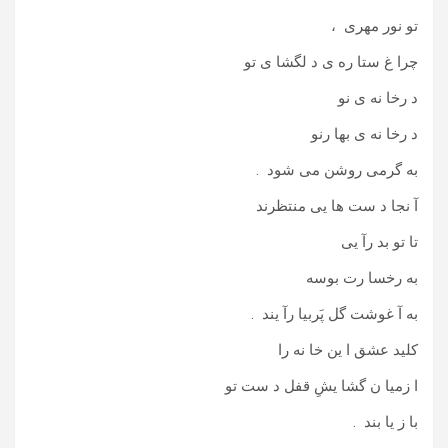
تو نور مهری ،
چرا غ ستا ره ی د لگشا ی تو
د رخا نه ی نو
د رخا نه ی بها رنو
به گرمی روشن می شود .
آ نجا د ست ها یی منتظرند
تا تو بد رآ یی
به رخسا رت بوسه
به آ غوشت گل پَربیا رآ یند .
کلید عشق ا ین خا نه را
ا زمیا ن گشا یشِ قفل د ست تو
با ز یا بند .