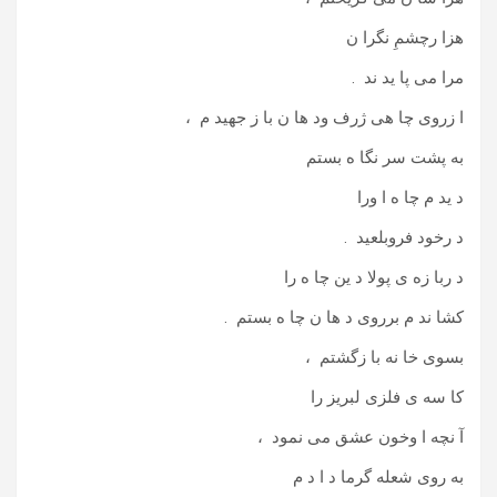
هزا رچشمِ نگرا ن
مرا می پا ید ند .
ا زروی چا هی ژرف ود ها ن با ز جهید م ،
به پشت سر نگا ه بستم
د ید م چا ه ا ورا
د رخود فروبلعید .
د ربا زه ی پولا د ین چا ه را
کشا ند م برروی د ها ن چا ه بستم .
بسوی خا نه با زگشتم ،
کا سه ی فلزی لبریز را
آ نچه ا وخون عشق می نمود ،
به روی شعله گرما د ا د م