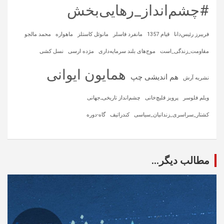
#چشم‌انداز_رهایی‌بخش
فریبرز رئیس‌دانا
قیام 1357
مانفرد فاسلر
مانوئل کاستلز
ماهواره‌
محمد مالجو
مقاومت_زندگی_است
موج‌های بلند سرمایه‌داری
مژده ارسی
نسل کشی
همایون ایوانی
هم اندیشی چپ
نشریه آرش
ویلم فلوسر
پرویز قلیچ‌خانی
چشم‌انداز تاریخی‌ـ‌جهانی
کشتار_سراسری_زندانیان_سیاسی
کندراتیف
گاه-دوره
مطالب دیگر...