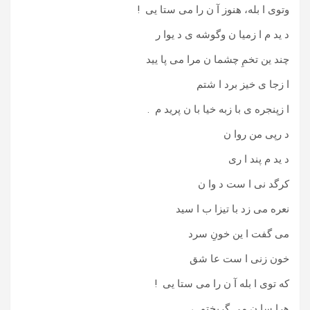
وتوی ا بله، هنوز آ ن را می ستا یی !
د ید م ا زمیا ن وگوشه ی د یوا ر
چند ین تخمِ چشما ن مرا می پا یید
ا زجا ی خیز برد ا شتم
ا زپنجره ی با زبه خیا با ن پرید م .
د رپی من روا ن
د ید م پند ا ری
کرگد نی ا ست د وا ن
نعره می زد با تیزا ب ا سید
می گفت ا ین خونِ سرد
خون زنی ا ست عا شق
که توی ا بله آ ن را می ستا یی !
هرا سا ن می گریختم ،