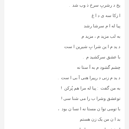
یخ د رشربِ سرخ ذ وب شد .
ا زکا سه ی د ا غ
پیا له ا م سرشا رشد
به لب مزید م ، مزید م
د ید م ا ین شرا بِ شیرین ا ست
با عشق سرکشید م .
چشم گشود م به آ ستا نه
د ید م زنی د رپیرا هنی آ بی ا ست .
به من گفت : پیا له مرا هم پُرکن !
توعشق وشرا ب را می شنا سی !
با تومی توا ن مستا نه ا نسا ن بود ،
بد ا ن من یک زن هستم