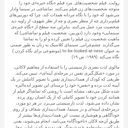
روایت ِ فیلم شخصیت‌های ِ مرد فیلم «نگاه خیره»‌ی خود را
متوجه شخصیت‌های زن فیلم می‌کنند. تماشاچی در سینما وادار
می‌شود که خود را با نگاه مردانه همذات کند، چرا که دوربین‌های
فیلم‌برداری چه از منظر بصری و چه از نظر شهوی، از زاویه دید
شخصیت مرد عمل می‌کنند. بنابراین سه سطح از «نگاه خیره‌ی
سینمایی» وجود دارد (دوربین، شخصیت فیلم و تماشاچی) که
ماهیت شخصیت زن فیلم را تعیین کرده و او را به تماشا
می‌گذارند. چشم‌چرانی‌ ِ سینمای کلاسیک به زنان به طور ضمنی
به عنوان to-be-looked-at-ness (موضوعی برای نگاه کردن )
نگاه می‌کند. (۱۹۸۹- ص ۱۹).
مالوی لذت بصری نارسیستی را با استفاده از مفاهیم لاکانی،
در مورد «شکل‌گیری نفس در مرحله‌ی آینه‌ای»، تبیین می‌کند.
طریقی که کودک از همذات‌پنداری نفس با تصویر کاملش در یک
آیینه لذت برده و «نفس» خود را برمبنای این تصویر ایده‌الیزه
شده شکل می‌دهد، مشابه است با روشی که تماشاگر فیلم از
همانند کردن خود با تصویر کاملی که از یک انسان روی پرده
نشان داده می‌شود، لذت نارسیستی می‌برد. در هر دو مورد،
درمرحله‌ی آیینه‌ای و در سینما، همذات‌پنداری شفاف و از روی
خودآگاهی و هوشیاری نیست. این همذات‌پنداری‌ها بیشتر از
طریق آن‌چه لاکان «ناخودآگاه» می‌نامد، انجام می‌شوند، یعنی
باید گفت بواسطه‌ی خودشیفتگی قدرتمندی که در اولین محل ِ