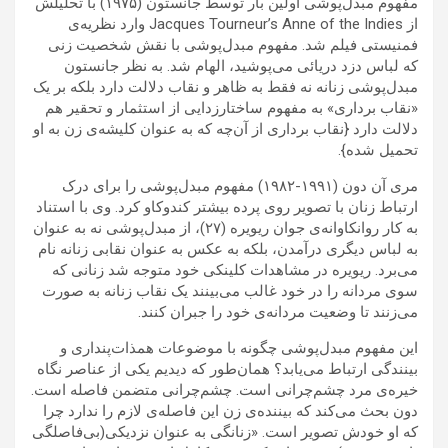
مفهوم مبدل‌پوشی اولین بار توسط جانستون (۱۹۷۵) با تحلیلش
از Jacques Tourneur’s Anne of the Indies وارد نظریه‌ی
فمنیستی فیلم شد. مفهوم مبدل‌پوشی با نقش شخصیت زنی
که لباس دزد دریائی می‌پوشید، الهام شد. به نظر جانستون
مبدل‌پوشی زنانه نه فقط به ظاهر و نقاب دلالت دارد بلکه بر یک
«نقاب برداری» به مفهوم ساختارزدایی از استثمار و تحقیر هم
دلالت دارد {نقاب برداری از آن‌چه که به عنوان کلیشه‌ی زن به او
تحمیل شده}.
مری آن دون (۱۹۹۱-۱۹۸۲) مفهوم مبدل‌پوشی را برای درک
ارتباط زنان با تصویر روی پرده بیشتر کندوکاو کرد. وی با استناد
به کار روانکاوانه‌ی جوان ریویره (۲۷)، از مبدل‌پوشی نه به عنوان
به لباس دیگری درآمدن، بلکه به عکس به عنوان نقابی زنانه نام
می‌برد. ریویره در مشاهدات کلینکی خود متوجه شد زنانی که
سوی مردانه را در خود غالب می‌بینند یک نقاب زنانه به صورت
می‌زنند تا وضعیت مردانه‌ی خود را جبران کنند.
این مفهوم مبدل‌پوشی چگونه با موضوعات همذات‌پنداری و
بینندگی ارتباط می‌یابد؟ همان‌طور که دیدیم یکی از عناصر نگاه
خیره‌ی مرد چشم‌چرانی است. چشم‌‌چرانی متضمن فاصله است.
دون بحث می‌کند که بیننده‌ی زن این فاصله‌ی لازم را ندارد چرا
که او خودش تصویر است. «زنانگی به عنوان نزدیکی(بی‌فاصلگی