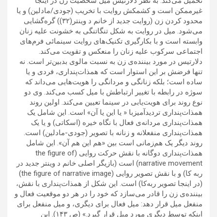
تحمیل می‌کند. به نظر دلارتیس میل شخصیت زن در اینجا
غیرممکن است و کشمکش روایت با تخریب (جودی/مادلین) و یا
محدود کردن زن (روایت جدید از خانم د وینتر(۳۲)) گره‌گشایی
می‌شود. میل در روایت به شکل تنگاتنگی به خشونت علیه زنان
وابسته است و با بکارگیری تکنیک‌های روایت سینمائی فرم‌های
اجتماعی سرکوب علیه زنان را منعکس و تقویت می‌کند.
دلارتیس در مورد بیننده‌ی زن به نسبت مالوی بدبین‌تر است. نه
تنها فرضش بر این استوار است که همذات‌پنداری، فردی و یا
ساده است؛ بلکه زنانگی و مردانگی را هویت‌‌هایی می‌داند که
سوژه در رابطه با تغییر ارتباطش با میل کسب می‌کند. وی دو
نوع روند برای هویت‌یابی در سینما تعیین می‌کند. اولین روند
همذات‌پنداری تردید‌آمیزبا « یا این یا آن» است. این شامل یک
همذات‌پنداری مردانه‌ی فعال با نگاه خیره‌ (اسکاتی) و یا یک
همذات‌پنداری منفعلانه و زنانه با تصویر (جودی-مادلین) است.
روند دیگر یک هم‌زمانی است بین «هم این هم آن». این شامل
همذات‌پنداری دوگانه با نقش حرکت روایی (the figure of
narrative movement) است (بازیگر اصلی خانم د وینتر جدید در
ربه کا) و با نقش تصویر روایی (the figure of narrative image)
(در اینجا تصویر ربه‌کا) است. این شکل از همذات‌پنداری با نقش،
بیننده‌ی زن را قادر می‌سازد که خود را در هر دو موقعیت فعال و
منفعل میل قرار دهد: میل فعال برای دیگری، و میل منفعل برای
اینکه توسط دیگری مورد میل قرار گیرد.» (ص ۱۴۳). این