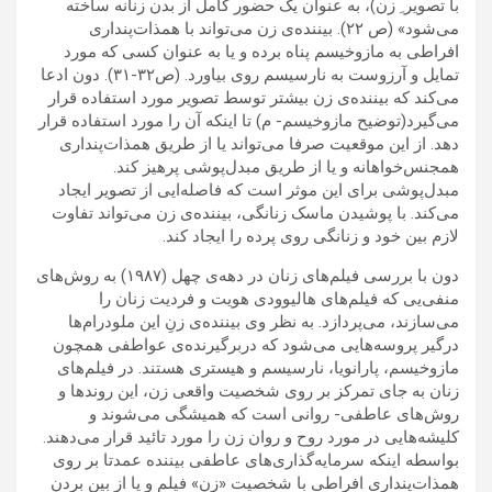
با تصویر ِ زن)، به عنوان یک حضور کامل از بدن زنانه ساخته
می‌شود» (ص ۲۲). بیننده‌ی زن می‌تواند با همذات‌پنداری
افراطی به مازوخیسم پناه برده و یا به عنوان کسی که مورد
تمایل و آرزوست به نارسیسم روی بیاورد. (ص۳۲-۳۱). دون ادعا
می‌کند که بیننده‌ی زن بیشتر توسط تصویر مورد استفاده قرار
می‌گیرد(توضیح مازوخیسم- م) تا اینکه آن را مورد استفاده قرار
دهد. از این موقعیت صرفا می‌تواند یا از طریق همذات‌پنداری
همجنس‌خواهانه و یا از طریق مبدل‌پوشی پرهیز کند.
مبدل‌پوشی برای این موثر است که فاصله‌ایی از تصویر ایجاد
می‌کند. با پوشیدن ماسک زنانگی، بیننده‌ی زن می‌تواند تفاوت
لازم بین خود و زنانگی روی پرده را ایجاد کند.
دون با بررسی فیلم‌های زنان در دهه‌ی چهل (۱۹۸۷) به روش‌های
منفی‌یی که فیلم‌های هالیوودی هویت و فردیت زنان را
می‌سازند، می‌پردازد. به نظر وی بیننده‌ی زنِ این ملودرام‌ها
درگیر پروسه‌هایی می‌شود که دربرگیرنده‌ی عواطفی همچون
مازوخیسم، پارانویا، نارسیسم و هیستری هستند. در فیلم‌های
زنان به جای تمرکز بر روی شخصیت واقعی زن، این روندها و
روش‌های عاطفی- روانی است که همیشگی می‌شوند و
کلیشه‌هایی در مورد روح و روان زن را مورد تائید قرار می‌دهند.
بواسطه‌ اینکه سرمایه‌گذاری‌های عاطفی بیننده عمدتا بر روی
همذات‌پنداری افراطی با شخصیت «زن» فیلم و یا از بین بردن