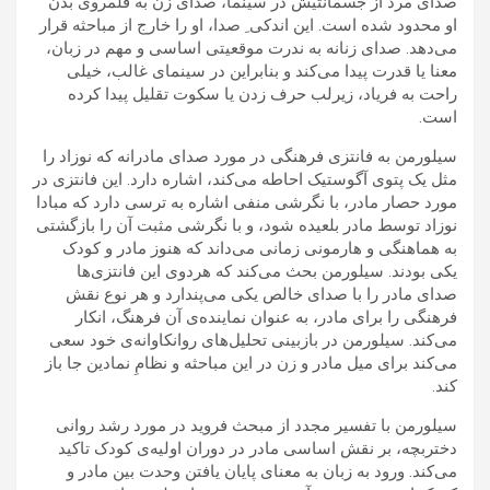
صدای مرد از جسمانتیش در سینما، صدای زن به قلمروی بدن
او محدود شده است. این اندکی ِ صدا، او را خارج از مباحثه قرار
می‌دهد. صدای زنانه به ندرت موقعیتی اساسی و مهم در زبان،
معنا یا قدرت پیدا می‌کند و بنابراین در سینمای غالب، خیلی
راحت به فریاد، زیرلب حرف زدن یا سکوت تقلیل پیدا کرده
است.
سیلورمن به فانتزی فرهنگی در مورد صدای مادرانه که نوزاد را
مثل یک پتوی آگوستیک احاطه می‌کند، اشاره دارد. این فانتزی در
مورد حصار مادر، با نگرشی منفی اشاره به ترسی دارد که مبادا
نوزاد توسط مادر بلعیده شود، و با نگرشی مثبت آن را بازگشتی
به هماهنگی و هارمونی زمانی می‌داند که هنوز مادر و کودک
یکی بودند. سیلورمن بحث می‌کند که هردوی این فانتزی‌ها
صدای مادر را با صدای خالص یکی می‌پندارد و هر نوع نقش
فرهنگی را برای مادر، به عنوان نماینده‌ی آن فرهنگ، انکار
می‌کند. سیلورمن در بازبینی تحلیل‌های روانکاوانه‌ی خود سعی
می‌کند برای میل مادر و زن در این مباحثه و نظامِ نمادین جا باز
کند.
سیلورمن با تفسیر مجدد از مبحث فروید در مورد رشد روانی
دختربچه، بر نقش اساسی مادر در دوران اولیه‌ی کودک تاکید
می‌کند. ورود به زبان به معنای پایان یافتن وحدت بین مادر و