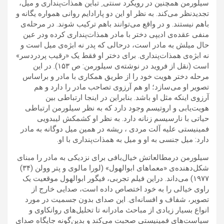
سیلورمن همچنین در رویکرد سنتی ِ تباین همذات‌پنداری و میل،
تجدیدنظر می‌کند. به نظر او این دو پارادایم روانی همواره یگانه و
باهم نیستند. و در واقع می‌توانند باهم ترکیب شوند. در مرحله‌ی
منفی عقده‌ی ادیپی دختر با مادر همذات‌پنداری کرده ودر عین
حال میلش به مادر است، درحالی که پدر نه ابژه‌ی میل است و
نه ابژه‌ی همذات‌پنداری. برای دختر او فقط یک «رقیب پردردسر»
است (نقل از فروید در نوشته‌ی سیلورمن: ص ۱۵۳). در این
مرحله دختر هویت خود را از طریق همکاری با مادر و براساس
تصویر او می‌سازد؛ او هم آرزوی تصاحب مادر را دارد و هم
آرزوی اینکه مثل او باشد. بنابراین در اینجا ارتباطی بین
هویت‌یابی و اروتیسم وجود دارد که به نظر سیلورمن ارتباطی
حیاتی با نارسیسم زنانه دارد. به نظر او کشمکش لیبدویی
فمینیستی علیه آلت مردی ، ریشه در همین میل دوگانه‌ به مادر
دارد: میل جنسی به او و میل به همذات‌پنداری با او.
سیلورمن درمطالعاتش خیال‌بافی برای نزدیکی به مادر را مبنای
شکل‌دهنده‌ی «معماهای ابوالهول» (لورا مالوی و پتر وولن (۳۴)
۱۹۷۷) می‌داند. دراین فیلم تجربی، فیگور ابوالهول موقعیت یک
راوی خیالی را به خود اختصاص داده است، صدایی خارج از
تصویر، شفاف و افسانه‌ای. این صدای بدون جسمیت در مورد
انواع بسیار زیادی از مباحث مادرانه تا تحلیل‌های روانکاوی و
سیاست‌های فمینیستی صحبت می‌کند و بدین‌گونه جایگاه صدای