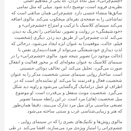
«چشم‌چرانی»، میل نگاه کردن، که یکی از مفاهیم اصلی
نظریه‌ی فروید است، توضیح داده شود. میلی که مثل تمامی
سائق‌ها منشاء جنسی دارد. چشم‌چرانی همان سائقی است که
تماشاچی را به صفحه‌ی نقره‌ای میخکوب می‌کند. مالوی اضافه
می‌کند سینمای کلاسیک با ترکیب و امتزاج «چشم‌چرانی» و
«خودشیفتگی» در روایت و تصویر، تماشاچی را تحریک به دیدن
می‌کند. لذت چشم‌چرانی از طریق دید زدن ِ دیگری (شخصیت
فیلم، حالت، موقعیت) به عنوان ابژه ایجاد می‌شود، درحالی که
لذتِ دیداریِ خودشیفتگی می‌تواند از همذات‌پنداری نفس با
(حالت موجود در) تصویر نتیجه شود. مالوی «چشم‌چرانی» را در
سینمای کلاسیک به عنوان مقوله‌ای که بر محور فعالیت و انفعال
صورت می‌گیرد، تحلیل می‌کند. این تخالف دوتائی جنسیتی
است. ساختار روایی سینمای سنتی شخصیت مذکر را به عنوان
شخصیت فعال و قدرتمند بنا می‌کند: او نماینده‌ای است که در
اطراف او عمل دراماتیک گره‌گشایی می‌شود و زاویه دید شکل
می‌گیرد. شخصیت مونث منفعل و بی‌قدرت است: او موضوع
میل شخصیت‌‌ (های) مرد است. در این رابطه سینما تصویر
تصنعی مناسبی برای میل مرد تدارک می‌بیند، دقیقا همان‌طور
که هنر و زیبایی‌شناسی غرب و سنتی ساخته می‌شود.
مالوی روش‌ها و تکنیک‌های بصری‌ را که در سینمای روایی ،
چشم‌چرانی را امتیاز ویژه‌ی مرد می‌سازند، افشا می‌کند. در طی