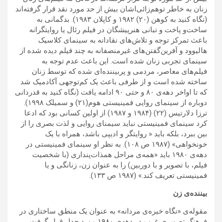
زنان به خاطر توهم‌زائی‌اشان بیش از حد مورد نقد قرار گرفته‌اند
(نگاه کنید به کوهن (۲۰) ۱۹۸۲ و کاپلان ۱۹۸۳). بدگمانی به
ساخت‌و پاخت و تبانی هنرپیشگان در فیلم رئال یا روایتگرانه
باعث تمرکز توجه و تلاش‌های نقادانه به سینمای کلاسیک
هالیوود و آفرین‌گفتن‌های غیرمنصفانه به چند فیلم دیده شده از
سینمای تجربی زنان شده است. این باعث عدم توجه به
فیلم‌های معاصر، مردمی‌ و پربیننده‌ای شده که توسط زنان
ساخته شده است و از طرفی باعث یک کم‌توجهی آکادمیک شد
که تا اواخر دهه‌ی ۸۰ و حتی ۹۰ ادامه یافت (نگاه کنید به قدردانی
دوباره از سینمای روایی فمینیستی هوم(۲۱) و سمیلک ۱۹۹۸).
ترزا دلارتیس (۲۲) (۱۹۸۴ و ۱۹۸۷) از اولین کسانی بود که ادعا
کرد سینمای فمینیستی نباید سیمنای روایی و لذت بصری را از
بین ببرد، بلکه باید « روایتگر و ادیپی باشد، همراه با یک
خونخواهی» (۱۹۸۷ ص ۱۰۸). به نظر او سینمای فمینیستی در
دهه‌ی ۱۹۸۰ باید «همه‌ی مراحل همذات‌پنداری (با شخصیت
فیلم، با تصویر و با دوربین) را به عنوان زن، زنانگی و یا
فمینیستی تعریف کند.» (۱۹۸۷ ص ۱۳۳).
بیننده‌ی زن
مقوله‌ی «نگاه خیره‌ی مردانه» به عنوان یک منطق ساختاری در
فرهنگ تصویری غرب در دهه‌ی ۱۹۸۰ مورد جدل قرار گرفت،