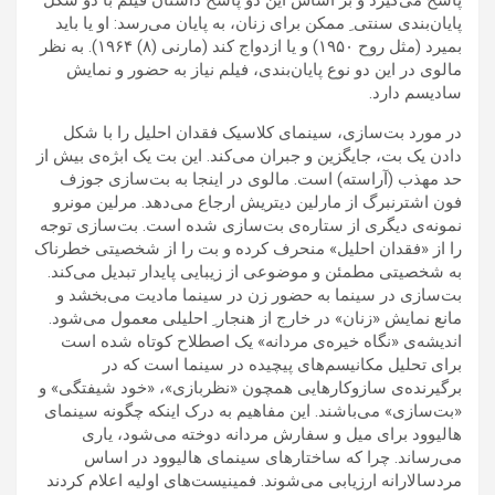
پایان‌بندی سنتی ِ ممکن برای زنان، به پایان می‌رسد: او یا باید
بمیرد (مثل روح ۱۹۵۰) و یا ازدواج کند (مارنی (۸) ۱۹۶۴). به نظر
مالوی در این دو نوع پایان‌بندی، فیلم نیاز به حضور و نمایش
سادیسم دارد.
در مورد بت‌سازی، سینمای کلاسیک فقدان احلیل را با شکل
دادن یک بت، جایگزین و جبران می‌کند. این بت یک ابژه‌ی بیش از
حد مهذب (آراسته) است. مالوی در اینجا به بت‌سازی جوزف
فون اشترنبرگ از مارلین دیتریش ارجاع می‌دهد. مرلین مونرو
نمونه‌ی دیگری از ستاره‌ی بت‌سازی شده است. بت‌سازی توجه
را از «فقدان احلیل» منحرف کرده و بت را از شخصیتی خطرناک
به شخصیتی مطمئن و موضوعی از زیبایی پایدار تبدیل می‌کند.
بت‌سازی در سینما به حضور زن در سینما مادیت می‌بخشد و
مانع نمایش «زنان» در خارج از هنجار ِ احلیلی معمول می‌شود.
اندیشه‌ی «نگاه خیره‌ی مردانه» یک اصطلاح کوتاه شده است
برای تحلیل مکانیسم‌های پیچیده‌ در سینما است که در
برگیرنده‌ی سازوکارهایی همچون «نظربازی»، «خود شیفتگی» و
«بت‌سازی» می‌باشند. این مفاهیم به درک اینکه چگونه سینمای
هالیوود برای میل و سفارش مردانه دوخته می‌شود، یاری
می‌رساند. چرا که ساختارهای سینمای هالیوود در اساس
مردسالارانه ارزیابی می‌شوند. فمینیست‌های اولیه اعلام کردند