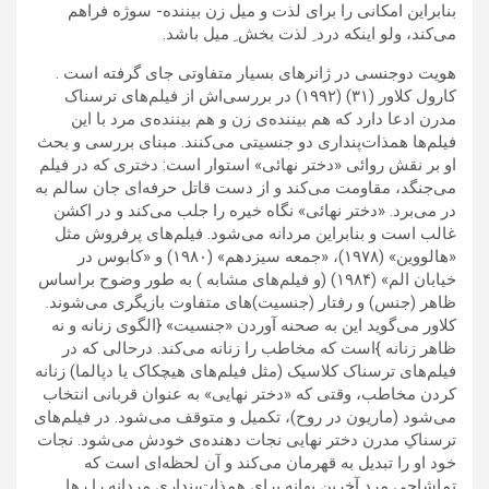
بنابراین امکانی را برای لذت و میل زن بیننده- سوژه فراهم
می‌کند، ولو اینکه درد ِ لذت بخش ِ میل باشد.
هویت دوجنسی در ژانرهای بسیار متفاوتی جای گرفته است .
کارول کلاور (۳۱) (۱۹۹۲) در بررسی‌اش از فیلم‌های ترسناک
مدرن ادعا دارد که هم بیننده‌ی زن و هم بیننده‌ی مرد با این
فیلم‌ها همذات‌پنداری دو جنسیتی می‌کنند. مبنای بررسی و بحث
او بر نقش روائی «دختر نهائی» استوار است: دختری که در فیلم
می‌جنگد، مقاومت می‌کند و از دست قاتل حرفه‌ای جان سالم به
در می‌برد. «دختر نهائی» نگاه خیره را جلب می‌کند و در اکشن
غالب است و بنابراین مردانه می‌شود. فیلم‌های پرفروش مثل
«هالووین» (۱۹۷۸)، «جمعه سیزدهم» (۱۹۸۰) و «کابوس در
خیابان الم» (۱۹۸۴) (و فیلم‌های مشابه ) به طور وضوح براساس
ظاهر (جنس) و رفتار (جنسیت)‌های متفاوت بازیگری می‌شوند.
کلاور می‌گوید این به صحنه آوردن «جنسیت» {الگوی زنانه و نه
ظاهر زنانه }است که مخاطب را زنانه می‌کند. درحالی که در
فیلم‌های ترسناک کلاسیک (مثل فیلم‌های هیچکاک یا دپالما) زنانه
کردن مخاطب، وقتی که «دختر نهایی» به عنوان قربانی انتخاب
می‌شود (ماریون در روح)، تکمیل و متوقف می‌شود. در فیلم‌های
ترسناکِ مدرن دختر نهایی نجات دهنده‌ی خودش می‌شود. نجات
خود او را تبدیل به قهرمان می‌کند و آن لحظه‌ای است که
تماشاچی مرد آخرین بهانه برای همذات‌پنداری مردانه را رها