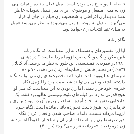
فاصله با موضوعِ میل بودن است، میل فعال بیننده و تماشاچی
زن به میلی منفعل و موضوعی برای میل تبدیل شود{به خاطر
همذات پنداری افراطی با شخصیت زن فیلم در جای او قرار
می‌گیرد و تبدیل به موضوع میل می‌شود}. به نظر می‌رسد «میل
به میل» تنها انتخاب زن خواهد بود.
نگاه زنانه
آیا این تفسیر‌های وحشتناک به این معناست که نگاه زنانه
غیرممکن و نگاه و نگاه‌خیره لزوما مردانه است؟ در دهه‌ی
۱۹۸۰در نظریه‌ی فمینیستی این طور به نظر می‌رسید. آنا کاپلان
(۱۹۸۳) در تحلیل‌هایش از فیلم‌های زنان در دهه‌ی ۷۰ و ۸۰
سینمای هالیووود، ادعا دارد که شخصیت‌های زن می توانند نگاه
داشته باشند وحتی می‌توانند شخصیت مرد را ایژه‌ی نگاه
خیره‌ی خود قرار دهند، اما زن بودن به این معناست که میل او
هیچ قدرتی ندارد. در فیلم‌های نئوفمینیستی هالیووود فقط یک
جابجایی نقش به وجود آمده و ساختار زیرین آن در مورد برتری و
فرمانبرداری هنوز دست نخورده باقی مانده است. نگاه خیره
لزوما مردانه نیست، «اما با صاحب شدن و فعال کردن نگاه‌
خیره توسط زن و با استفاده از زبان و ساختار ناخودآگاه مردانه،
زن درموقعیت «مردانه» قرار می‌گیرد» (ص ۳۰).