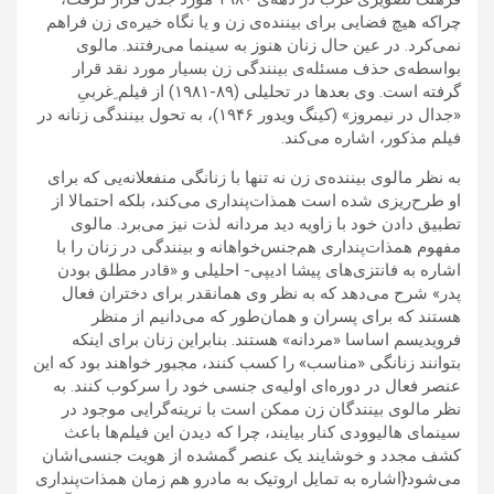
چراکه هیچ فضایی برای بیننده‌ی زن و یا نگاه خیره‌ی زن فراهم
نمی‌کرد. در عین حال زنان هنوز به سینما می‌رفتند. مالوی
بواسطه‌ی حذف مسئله‌ی بینندگی زن بسیار مورد نقد قرار
گرفته است. وی بعدها در تحلیلی (۸۹-۱۹۸۱) از فیلم ِغربیِ
«جدال در نیمروز» (کینگ ویدور ۱۹۴۶)، به تحول بینندگی زنانه در
فیلم مذکور، اشاره می‌کند.
به نظر مالوی بیننده‌ی زن نه تنها با زنانگی منفعلانه‌یی که برای
او طرح‌ریزی شده است همذات‌پنداری می‌کند، بلکه احتمالا از
تطبیق دادن خود با زاویه دید مردانه لذت نیز می‌برد. مالوی
مفهوم همذات‌پنداری هم‌جنس‌خواهانه و بینندگی در زنان را با
اشاره به فانتزی‌های پیشا ادیپی- احلیلی و «قادر مطلق بودن
پدر» شرح می‌دهد که به نظر وی همانقدر برای دختران فعال
هستند که برای پسران و همان‌طور که می‌‌دانیم از منظر
فرویدیسم اساسا «مردانه» هستند. بنابراین زنان برای اینکه
بتوانند زنانگی «مناسب» را کسب کنند، مجبور خواهند بود که این
عنصر فعال در دوره‌ای اولیه‌ی جنسی خود را سرکوب کنند. به
نظر مالوی بینندگان زن ممکن است با نرینه‌گرایی موجود در
سینمای هالیوودی کنار بیایند، چرا که دیدن این فیلم‌ها باعث
کشف مجدد و خوشایند یک عنصر گمشده از هویت جنسی‌اشان
می‌شود{اشاره به تمایل اروتیک به مادرو هم زمان همذات‌پنداری