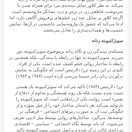
می‌کند. به نظر کلاور تمایل بیننده‌ی مرد برای همراه شدن با
سرنوشت عاطفی زن در ترس و درد، نشانگر مازوخیسم است.
اگرچه کلاور بر تمایل ِ ضد زن ِ فیلم‌های پرفروش آگاهی دارد، اما
ادعا می‌کند که حضور یک وارونه‌نمایی حاشیه‌یی در آن‌ها، نمایش
جنسیت‌ها و همذات‌پنداری را تعادل می‌بخشد.
سوبژکتیویته زنانه
مسئله‌ی بینندگی زن و نگاه زنانه برموضوع سوبژکتیویته دور
می‌زند. سوبژکتیویته نه تنها در رابطه با بینندگی، بلکه همچنین در
رابطه با ساختار روائی فیلم کشف شده است. یکی از افراد
کلیدی در این زمینه ترزا دلارتیس است که چگونگی به نمایش
درآوردن زنان رادر سینما بررسی کرده است (۱۹۸۷ و ۱۹۸۴).
ترزا دلارتیس (۱۹۸۴) تاکید می‌کند که سوبژکتیویته یک هستی
تثبیت شده نیست بلکه یک روند همیشگی و مداوم از «دفاع از
نفس» است. روایت یکی از راه‌هایی است که سوبژکتیویته را
بازتولید می‌کند: هر داستان ساختار خود را از میلِ سوژه و از
چگونگی ثبت‌ آن به صورت‌ رمزهای اجتماعی – فرهنگی در
نوشته‌ها، می‌گیرد. ساختارهای روایی توسط میل ادیپی تعریف
می‌شوند، که باید توسط نگاه اجتماعی – سیاسی – اقتصادی
مردانه‌یِ غالب درک شده و براصل جنسی سوبژکتیویته تاکید