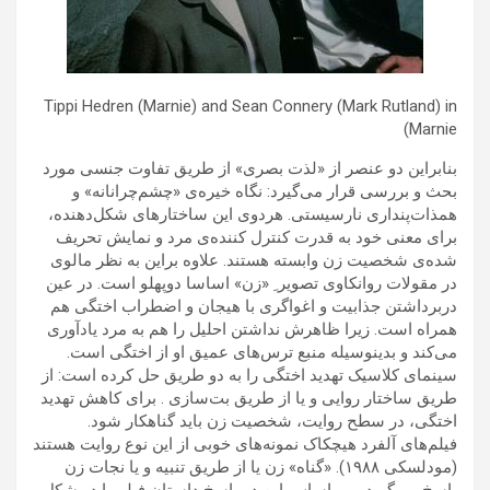
Tippi Hedren (Marnie) and Sean Connery (Mark Rutland) in
Marnie)
بنابراین دو عنصر از «لذت بصری» از طریق تفاوت جنسی مورد
بحث و بررسی قرار می‌گیرد: نگاه خیره‌ی «چشم‌چرانانه» و
همذات‌پنداری نارسیستی. هردوی این ساختارهای شکل‌دهنده،
برای معنی خود به قدرت کنترل کننده‌ی مرد و نمایش تحریف
شده‌ی شخصیت زن وابسته هستند. علاوه براین به نظر مالوی
در مقولات روانکاوی تصویر ِ «زن» اساسا دوپهلو است. در عین
دربرداشتن جذابیت و اغواگری با هیجان و اضطراب اختگی هم
همراه است. زیرا ظاهرش نداشتن احلیل را هم به مرد یادآوری
می‌کند و بدینوسیله‌ منبع ترس‌های عمیق او از اختگی است.
سینمای کلاسیک تهدید اختگی را به دو طریق حل کرده است: از
طریق ساختار روایی و یا از طریق بت‌سازی . برای کاهش تهدید
اختگی، در سطح روایت، شخصیت زن باید گناهکار شود.
فیلم‌های آلفرد هیچکاک نمونه‌های خوبی از این نوع روایت هستند
(مودلسکی ۱۹۸۸). «گناه» زن یا از طریق تنبیه و یا نجات زن
پاسخ می‌گیرد و بر اساس این دو پاسخ داستان فیلم با دو شکل