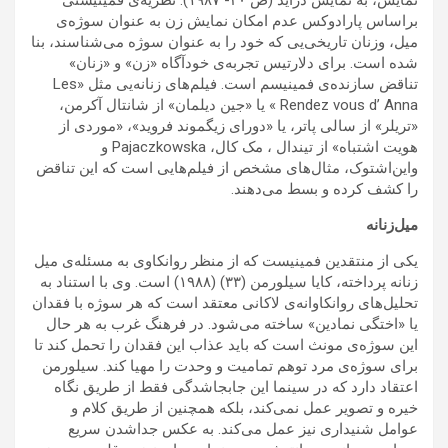
براساس پارادوکس عدم امکان نمایش زن به عنوان سوژه‌ی
میل، وزنان تاریخی‌یی که خود را به عنوان سوژه می‌شناسند، بنا
شده است. برای دلارتیس تجربه‌ی خودآگاه «زن» و «زنان»
تناقض سازنده‌ی فمینیسم است. فیلم‌های زنانه‌یی مثل «Les
Rendez vous d’ Anna » یا «جین دیلمان» از شانتال آکرمن،
«تریلر» از سالی پاتر، یا «دورای زیگموند فروید»، «موردی از
هویت اشتباه» از تیندال ، مک کال، Pajaczkowska و
واین‌اشتوک، مثال‌های مشخص از فیلم‌هایی است که این تناقض
را کشف کرده و بسط می‌دهند.
میل‌زنانه
یکی از منتقدین فمینیست که از منظر روانکاوی به مسئله‌ی میل
زنانه پرداخته، کایا سیلورمن (۳۳) (۱۹۸۸) است. وی با استناد به
تحلیل‌های روانکاوانه‌ی لاکانی معتقد است که هر سوژه با فقدان
یا «اختگی نمادین» ساخته می‌شود. در فرهنگ غرب به هر حال
این سوژه‌‌ی مونث است که باید عذاب این فقدان را تحمل کند تا
برای سوژه‌ی مرد توهم تمامیت و وحدت را مهیا کند. سیلورمن
اعتقاد دارد که در سینما این جابجاشدگی فقط از طریق نگاه
خیره و تصویر عمل نمی‌کند، بلکه همچنین از طریق کلام و
عوامل شنیداری نیز عمل می‌کند. به عکس جداشدن سریع