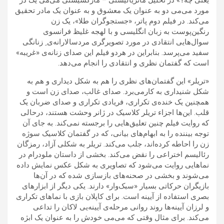
مورد می‌می دو به عنوان یک معشوق و به عنوان یک مادر تحقیق
می‌کند. در فیلم دوم پاتر، «جستجوگران طلا»، یک زن
رنگین‌پوست به زبان انگلیسی و با لهجه غلیظ فرانسوی
سوال‌هایی انتقادی در مورد تصویرگری مردسالارانه‌‌ی ِ زنانگی
سفید می‌پرسد. بنابراین در هردو فیلم این صدای زنانه‌ی «غریبه»
است که گفتمان نظری و انتقادی را انجام می‌دهد.
«تریلر» این گفتمان‌های نظری را هم به شکل دیداری و هم به
شکل شنیداری به کارمی‌برد. صدای غالب، صدای زن است و
همچنین یک خنده‌ی تکراری، فریادی تکراری و صدای ضربان یک
قلب. این‌ها اجزاء تریلر کلاسیک در ژانر وحشت هستند، درحالی
که روایت فیلم چنین تعلیق‌هایی را برجسته نمی‌کند. به جای آن
توجه بیننده را به ابهام‌های بیانی، که در گفتمان کلاسیک سوژه
زن را احاطه کرده‌اند، جلب می‌کند. تریلر به شکلی آزاد، رمزگان
رئالیسم اختراعی را نقض می‌کند. بخشی از داستان ملودرام در
نماهایی روایت می‌شود که تصاویری به شکل عکس نمایش داده
می‌شوند و بخشی در صحنه‌های بازسازی شده که در آن‌ها
بازیگران حرکاتی بسیار «سبک‌وار» دارند. یکی دیگر از ابزارهای
بصری استفاده از آیینه است. برای کاپلان بازی با نماهای تکراری
و لرزان آیینه‌ها روند روانی مرحله‌ی آیینه‌یی لاکان را تداعی
می‌کند. برای مثال وقتی که می‌می خودش را به عنوان یک ابژه