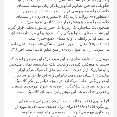
چگونگی ساختن تصاویر ایدئولوژیک از زنان توسط سینمای
کلاسیک را مورد بررسی قرارداد و با استفاده از مفهوم
«اسطوره»ی رولاند بارت (۵)، «اسطوره ی زن» در سینمای
کلاسیک را مورد پژوهش قرار داد. نشانه‌ی «زن» می‌تواند
همچون یک ساختار، یک رمز یا یک اختراع، مورد تحلیل قرار گیرد.
این نشانه معنای ایدئولوژیکی را که «زن» برای مرد دارد، نشان
می‌دهد که در رابطه با او به معنای «هیچ-چیز» است
(۱۹۹۱:ص۲۵): زنان به طور منفی به شکل «نه-مرد» نشان داده
می‌شوند. «زن به عنوان زن» در متن فیلم غایب است (ص ۲۶).
مهمترین دستاورد نظری در این مورد درک این موضوع است که
سینما نه منعکس کننده‌ی واقعیت بلکه سازنده‌ی نمایی مشخص
و ایدئولوژیک از واقعیت است. سینمای کلاسیک هرگز ابزار
تولیدش را نشان نمی‌دهد، بنابراین و به این طریق بر ساختار
ایدئولوژیکش نقاب می‌گذارد. در نتیجه فیلم ِ روایتگرِ کلاسیک
می‌تواند تصاویری ساختگی از «زن» به عنوان موجودی طبیعی،
واقعی و جذاب بدهد. این توهم زائی سینمای کلاسیک است.
لارا مالوی (۶) در مقاله‌اش به نام «چشم‌چرانی و سینمای
روایتگر» (۱۹۸۹/۱۹۷۵) برای درک جذبه‌ی سینمای هالیوود از
روانکاوی بهره می‌گیرد. این جذبه می‌تواند توسط مفهوم