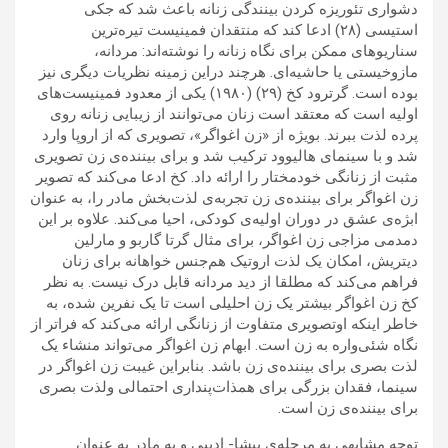
دشواری تئوریزه کردن بینندگی زنانه باعث شد که جکی
استیسی (۲۸) ادعا کند که منتقدان فمینیست تیره‌ترین
سناریوهای ممکن برای نگاه زنانه را نوشته‌اند: مردانه،
مازوخیستی یا حاشیه‌ای. هرچند دراین زمینه نظریات دیگری نیز
بوده است. گرترود کخ (۲۹) (۱۹۸۰) یکی از معدود فمینیست‌های
اولیه است که معتقد است زنان می‌توانند از زیبایی زنانه روی
پرده لذت ببرند. بویژه از «زن اغواگر»، تصویری که از اروپا وارد
شد و با سینمای هالیوود ترکیب شد و برای بیننده‌ی زن تصویری
مثبت از زنانگی خودمختار را ارائه ‌داد. کخ ادعا می‌کند که تصویر
زن اغواگر برای بیننده‌ی زن تجربه‌ی لذت‌بخش مادر را، به عنوان
ابژه‌ی‌ عشق در دوران اولیه‌ی کودکی، احیا می‌کند. علاوه بر این
دمدمی مزاجی زن اغواگر، برای مثال گرتا گاربو و مارلین
دیتریش، امکان یک لذت اروتیک هم‌جنس خواهانه برای زنان
فراهم می‌کند که مطلقا از دید مردانه قابل درک نیست. به نظر
کخ زن اغواگر بیشتر یک زن احلیلی است تا یک نفرین شده، به
خاطر اینکه اوتصویری متفاوت از زنانگی ارائه می‌کند که فراتر از
نگاه شئی‌واره به زن است. ابهام زن اغواگر می‌تواند منشاء یک
لذت بصری برای بیننده‌ی زن باشد. بنابراین غیبت زن اغواگر در
سینما، فقدان بزرگی برای همذات‌پنداری احتمالی ولذت بصری
برای بیننده‌ی زن است.
توجه مشابهی به مرحله‌ی پیشا- ادیپی و به مادر به عنوان