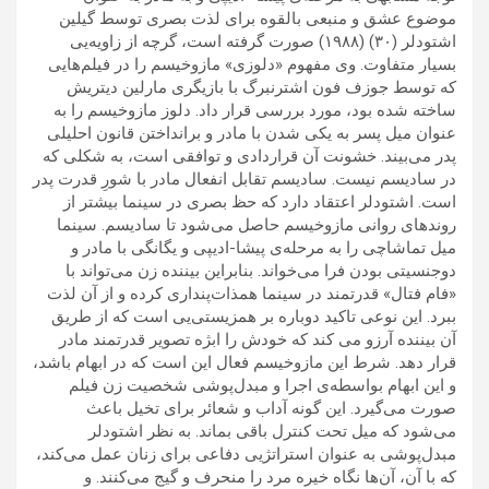
موضوع عشق و منبعی بالقوه برای لذت بصری توسط گیلین
اشتودلر (۳۰) (۱۹۸۸) صورت گرفته است، گرچه از زاویه‌یی
بسیار متفاوت. وی مفهوم «دلوزی» مازوخیسم را در فیلم‌هایی
که توسط جوزف فون اشترنبرگ با بازیگری مارلین دیتریش
ساخته شده بود، مورد بررسی قرار داد. دلوز مازوخیسم را به
عنوان میل پسر به یکی شدن با مادر و برانداختن قانون احلیلی
پدر می‌بیند. خشونت آن قراردادی و توافقی است، به شکلی که
در سادیسم نیست. سادیسم تقابل انفعال مادر با شورِ قدرت پدر
است. اشتودلر اعتقاد دارد که حظ بصری در سینما بیشتر از
روندهای روانی مازوخیسم حاصل می‌شود تا سادیسم. سینما
میل تماشاچی را به مرحله‌ی پیشا-ادیپی و یگانگی با مادر و
دوجنسیتی بودن فرا می‌خواند. بنابراین بیننده زن می‌تواند با
«فام فتال» قدرتمند در سینما همذات‌پنداری کرده و از آن لذت
ببرد. این نوعی تاکید دوباره بر همزیستی‌یی است که از طریق
آن بیننده آرزو می کند که خودش را ابژه تصویر قدرتمند مادر
قرار دهد. شرط این مازوخیسم فعال این است که در ابهام باشد،
و این ابهام بواسطه‌ی اجرا و مبدل‌پوشی شخصیت زن فیلم
صورت می‌گیرد. این گونه آداب و شعائر برای تخیل باعث
می‌شود که میل تحت کنترل باقی بماند. به نظر اشتودلر
مبدل‌پوشی به عنوان استراتژیی دفاعی برای زنان عمل می‌کند،
که با آن، آن‌ها نگاه خیره مرد را منحرف و گیج می‌کنند. و