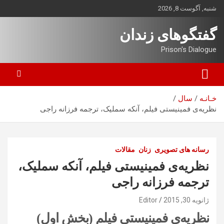
ه
شنبه, آگوست 8, 2026
حتوا
روید
گفتگوهای زندان
Prison's Dialogue
خـانـه
سال
نظریه‌ی فمینیستی فیلم، آنکه سملیک، ترجمه فرزانه راجی
رسانه های تصویری
زنان
مقالات
نظریه‌ی فمینیستی فیلم، آنکه سملیک،
ترجمه فرزانه راجی
ژانویه 30, 2015
Editor
نظریه‌ی فمینیستی فیلم (بخش اول)