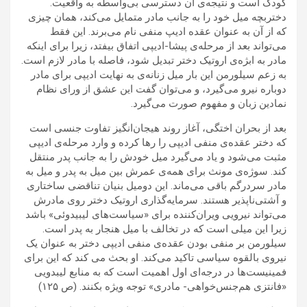
کودک است و نتیجه‌ی آن دسترسی بی‌واسطه به واقعیت.
دختربچه میل خود را به جانب مادر متمایل می‌کند، همان چیزی
که از آن به عنوان عقده ادیپ منفی نام می‌برند. این فقط
می‌تواند بعد از مرحله‌ی پیشا-ادیپی اتفاق بیفتد، زیرا برای اینکه
مادر به ابژه‌ی اروتیک دختر تبدیل شود، فاصله با مادر لازم است.
به زعم سیلورمن این بار میل زنانه‌ی به نهایت ادیپی برای مادر
دوباره نیرو می‌گیرد، و می‌توان گفت این عشق از ورای نظام
نمادین زبان و مفهوم صورت می‌گیرد.
بعد از بحران اختگی، آغاز روند هیجان‌انگیز تفاوت جنسی است
که دختر عقده‌ی منفی ادیپی را رها کرده و وارد مرحله‌ی ادیپی
مثبت می‌شود و یاد می‌گیرد میل خودش را به جانب پدر منتقل
کند. سوژه‌ی مونث برای همه‌ی عمرش بین میل به پدر و میل به
مادر سردرگم باقی می‌ماند. این دومیل بنیان تناقضی ساختاری
و آشتی‌ناپذیر هستند. سرمایه‌گذاری اروتیک دختر روی مادرش
می‌تواند نیرویی ویران‌کننده برای «سیاست‌های لیبیدوئی» باشد
زیرا این میلی است که در تخالف با میل هنجار به پدر است.
سیلورمن بر منفی بودن عقده‌ی منفی ادیپی دختر به عنوان یک
نیروی بالقوه سیاسی تاکید می‌کند. او بحث می کند که این برای
فمینیست‌ها در درجه‌ای اول اهمیت است که به منابع لیبدویی
«فانتزی هم‌جنس‌خواهی- مادری» توجه ویژه بکنند. (ص ۱۲۵)