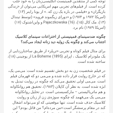
توجه کمی از منتقدین فمینیست انگلیسی‌زبان را به خود جلب
کرده است. از فیلم‌های تجربی مهم امریکایی می‌توان از «زندگی‌
بازیگران» و «فیلمی در باره یک زن که…» از یونا راینر (۱۳)
(امریکا ۱۹۷۲ و ۱۹۷۴) و «دورای زیگموند فروید» (توسط تیندال
(۱۴)، مک کال (۱۵)، Pajaczkowska (16) و واین‌اشتوک (۱۷)
(امریکا ۱۹۷۹) نام برد.
چگونه ضدسینمای فمینیستی از اختراعات سینمای کلاسیک
اجتناب می‌کند و چگونه یک زوایه دید زنانه ایجاد می‌کند؟
برای مثال فیلم کوتاه و تجربی «تریلر» از طریق ساختارزدایی از
یک ملودرام کلاسیک ، اپرای La Boheme (1895) از پوچینی (۱۸)،
ساخته شده است.
در فیلم شخصیت زن به دو بخش تقسیم شده است: می‌می یک،
که در خارج روایت قرار داده شده و می‌می دو که قهرمان فیلم
است. می‌می اولی تحقیق می‌کند که چگونه در روایت تبدیل به
ابژه شده است. به نظر آن کاپلان (۱۹۸۳)، تحقیق هم روانکاوانه
و هم ماتریالیستی – مارکسیستی است. در تحلیل روانکاوانه
می‌می یک می‌فهمد که چگونه سوژه‌ی زن از زبان و روایت
کلاسیک حذف شده است. تنها موقعیتی که او می‌تواند اشغال
کند در مقام پرسشگر است:«من مرده‌ام؟ من قاتل بودم؟ این
یعنی چه؟» در تحلیل ماتریالیستی – مارکسیستی می‌می یک در