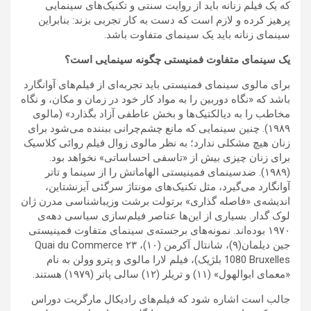
که یک فیلم زنانه باید از روایت سنتی و تکنیک‌های سینمایی
پرهیز کرده و لازم است که دست به کار تجربی بزند: بنابراین
سینمای زنانه باید یک سینمای متفاوت باشد.
یک سینمای متفاوت فمنیستی چگونه سینمایی است؟
برای مالوی سینمای فمنیستی باید تجربه‌ای از فیلم‌های آوانگارد
باشد که «نگاه دوربین را به مواد کار خود در زمان و مکان، و نگاه
مخاطب را به دیالکتیک‌ها و بخش عاطفی آزاد بگذارد» (مالوی
۱۹۸۹). چنین سینمایی که مانع چشم‌چرانی ببننده می‌شود برای
زنان هیچ مشکلی ندارد؛ به نظر مالوی زوال فیلم روائی کلاسیک
برای زنان چیزی بیش از «تاسفی احساساتی» نخواهد بود.
(۱۹۸۹). ضدسینمای فمینیستی الهاماتش را از سینما و تاتر
آوانگارد می‌گیرد، مثل تکنیک‌های مونتاژ سرگئی آیزنشتاین،
اندیشه‌ی «فاصله گذاری» برتولت برشت وزیباشناسی مدرن ژان
لوک گدار. بسیاری از این‌ها عناصر فیلم‌سازی سیاسی دهه‌ی
۱۹۷۰ بوده‌اند. نمونه‌های برجسته‌ی سینمای متفاوت فمینیستی
جین دیلمان(۹)، شانتال آکرمن (۱۰)، ۲۳ Quai du Commerce
1080 Bruxelles بلژیک)، فیلم لارا مالوی و پترو وولن به نام
«معمای ابوالهول» (۱۱) و تریلر (۱۲) سالی پاتر (۱۹۷۹) هستند.
جالب است اشاره شود که فیلم‌های رادیکال مارگریت دوراس