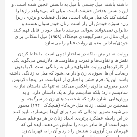
داشته باشند. میل جنسی با میل به دانستن عجین شده است، و
این دانستن هدفش حقیقت است. میلی که می‌خواهد رازها را
کشف کند یک میل مردانه است، معادل فضیلت و برتری، زیرا
زن- سوژه خودش آن راز است. زنان خود ِ سوال هستند و
بنابراین نمی‌توانند سوالی بپرسند یا میل خود را قابل فهم کنند.
برای مثال در «سرگیجه»‌ی هیچکاک (۱۹۵۸) میل اسکاتی برای
جودی/مادلین معمای روایت فیلم را می‌سازد.
روایت نه در متن، بلکه در ساختار ادیپی است، با خلط کردن
نقش‌ها و تفاوت‌ها و قدرت و مقاومت‌ها. دلارتیس می‌گوید یکی
از کارکردهای روایت «اغوای» زنان به زنانگی است با/ یا بدون
رضایت آن‌ها. سوژه‌ی زن وادار می‌شود که میل به زنانگی داشته
باشد. این یک فرم خشن و اجباری از اغواست. در اینجا دلارتیس
تعبیر معروف مالوی راعکس می‌کند: نه تنها یک داستان نیاز به
سادیسم دارد؛ بلکه سادیسم نیاز به یک داستان دارد. او به
روش‌هایی اشاره دارد که شخصیت‌های زن در سرگیجه، و
همچنین در فیلمی زنانه مثل «ربه‌کا» (هیچکاک ۱۹۴۰) مجبور
می‌شوند تصویر ایده‌الی که مرد برای آن‌ها می‌سازد، تایید کنند.
در این رابطه عملکرد پرتره‌ی اجداد زنان در هر دو فیلم بسیار
مهم است: آن‌ها مادر مرده را نمایش می‌دهند، ایده‌آلی که
قهرمان مرد آرزوی داشتنش را دارد و آن را به قهرمان زن