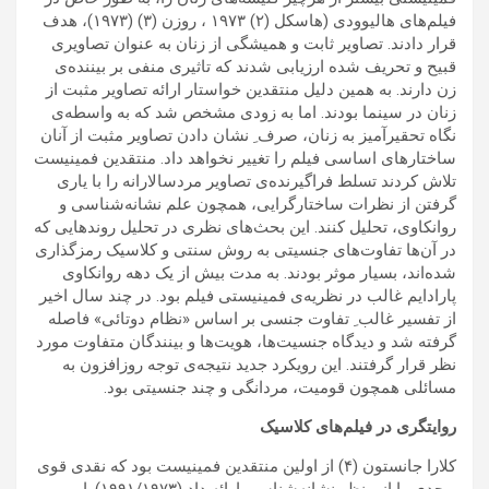
فیلم‌های هالیوودی (هاسکل (۲) ۱۹۷۳ ، روزن (۳) (۱۹۷۳)، هدف
قرار دادند. تصاویر ثابت و همیشگی از زنان به عنوان تصاویری
قبیح و تحریف شده ارزیابی شدند که تاثیری منفی بر بیننده‌ی
زن دارند. به همین دلیل منتقدین خواستار ارائه تصاویر مثبت از
زنان در سینما بودند. اما به زودی مشخص شد که به واسطه‌ی
نگاه تحقیرآمیز به زنان، صرف ِ نشان دادن تصاویر مثبت از آنان
ساختارهای اساسی فیلم را تغییر نخواهد داد. منتقدین فمینیست
تلاش کردند تسلط فراگیرنده‌ی تصاویر مردسالارانه را با یاری
گرفتن از نظرات ساختارگرایی، همچون علم نشانه‌شناسی و
روانکاوی، تحلیل کنند. این بحث‌های نظری در تحلیل روندهایی که
در آن‌ها تفاوت‌های جنسیتی به روش سنتی و کلاسیک رمزگذاری
شده‌اند، بسیار موثر بودند. به مدت بیش از یک دهه روانکاوی
پارادایم غالب در نظریه‌ی فمینیستی فیلم بود. در چند سال اخیر
از تفسیر غالب ِ تفاوت‌ جنسی بر اساس «نظام دوتائی» فاصله
گرفته شد و دیدگاه جنسیت‌ها، هویت‌ها و بینندگان متفاوت مورد
نظر قرار گرفتند. این رویکرد جدید نتیجه‌ی توجه روزافزون به
مسائلی همچون قومیت، مردانگی و چند جنسیتی بود.
روایتگری در فیلم‌های کلاسیک
کلارا جانستون (۴) از اولین منتقدین فمینیست بود که نقدی قوی
و جدی را از منظر نشانه‌شناسی ارائه داد (۱۹۹۱/۱۹۷۳). او