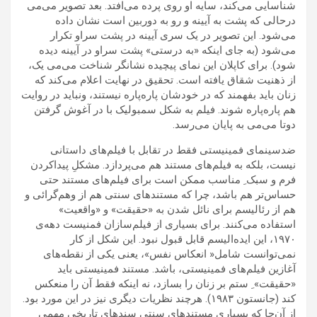
شناسایی می‌کند، سایه او روی پرده می‌افتد. بعد تصویر می‌می
درحالی که پشت به آیینه و رو به دوربین است نشان داده
می‌شود. این تصویر در یک سری آیینه در پشت سراو تکرار
می‌شود (به جای اینکه «به درستی» پشت سراو در آیینه دیده
شود). برای کاپلان این نمای پیچیده نشانگر شناخت می‌می یک،
از ذهنیت شقاق یافته است. تحقیق در نهایت اعلام می‌کند که
زنان باید بفهمند که در خودشان پاره‌پاره نیستند، ونباید در روایت
هم پاره‌پاره شوند. فیلم به شکل سمبولیک با در آغوش گرفتن
دوتا می‌می به پایان می‌رسد.
ضدسینمای فمینیستی فقط در تقابل با فیلم‌های داستانی
نیست، بلکه به فیلم‌های مستند هم می‌پردازد. مشکلِ پیداکردن
فرم و سبک ِ مناسب ممکن است برای فیلم‌های مستند حتی
حساس‌تر هم باشد، چرا که مستند‌های سنتی هم از وهم‌گرائی و
هم از رئالیسم برای نائل شدن به «حقیقت» و «واقعیت»
استفاده می‌کنند. برای بسیاری از فیلم‌سازان فمنیست دهه‌ی
۱۹۷۰، این ایده‌الیسم قابل قبول نبود. این شکل از کار
نمی‌توانست شامل« انعکاس نفس»، یعنی یکی از نقطه‌های
آغازین فیلم‌های فمینیستی، باشد. مستند فمینیستی باید
«حقیقت» ِ ستم بر زنان را بسازد، نه اینکه فقط آن را منعکس
کند (جانستون ۱۹۸۳). هرچند نظریات دیگری نیز در این مورد بود.
از آن‌جا که بسیاری مستندهای سنتی سندهای تاریخی مهمی