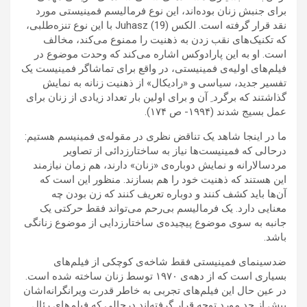
برای جنبش زنان بوده‌اند، این نوع فرمالیسم فمینیستی مورد
نقد قرار گرفته است. الکس Juhasz (19) با این نوع تنزه‌طلبی،
که تکنیک‌های نقب زدن به ذهنیت را ممنوع می‌کند، مخالف
است. او به این پارادوکس اشاره می‌کند که وحدت موضوع در
فیلم‌های اولیه‌ی فمینیستی، در واقع برای تماشاگر فمینیست یک
تفسیر جدید، سیاسی و «رادیکال» از ذهنیت زنانه به نمایش
گذاشتند که برگرد ِ آن و برای اولین بار تعداد زیادی از زنان برای
عمل بسیج شدند (۱۹۹۴- ص ۱۷۴)‌.
ما در اینجا شاهد یک تناقض نظری در مقوله‌ی فمینیسم هستیم:
درحالی که فمینیست‌ها نیاز به ساختارزدائی از تصاویر
مردسالارانه و نمایش دوباره‌ی «زنان» دارند، هم زمان نیازمند
این هستند که ذهنیت خود را هم بسازند. منظور این است که
آن‌ها باید کشف کنند و دوباره تعریف کنند که زن بودن چه
معنایی دارد. یک فرمالیسم بی‌رحم می‌تواند فقط حرکتی یک
جانبه به سوی موضوع پیچیده‌ی ساختارزدایی از موضوع زنانگی
باشد.
ضدسینمای فمینیستی فقط شاخه‌ی کوچکی از فیلم‌های
بسیاری است که از دهه‌ی ۱۹۷۰ توسط زنان ساخته شده است.
در عین حال این فیلم‌های تجربی به خاطر قدرت ویرانگرانه‌اشان
بیش از حد مورد توجه قرار گرفته‌اند درحالی که فیلم‌های رئال