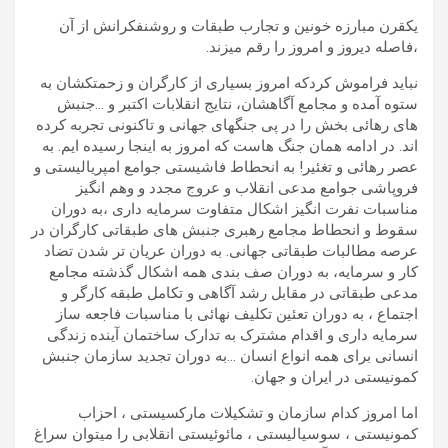
یکقرن مبارزه خونین و تجارب طبقات و روشنفکرانش از آن
،فاصله دیروز و امروز را رقم میزند.
نباید فراموش کردکه امروز بسیاری از کارگران و زحمتکشان به
ستوه آمده و مجامع آگاهشان، نتایج انقلابات اکتبر و …جنبش
های رهائی بخش را در پی جنگهای جهانی و تاکنونی تجربه کرده
اند. در ادامه همان جنگ هاست که امروز به اینجا رسیده ایم. به
عصر رهائی و تغئیر! به انحطاط فاشیستی جوامع امپریالیستی و
فروپاشی جوامع مدعی انقلاب و عروج مجدد و وهم انگیز
مناسبات نفرت انگیز اشکال متفاوت سرمایه داری ،به دوران
سقوط و انحطاط مجامع رهبری جنبش های طبقاتی کارگران در
عرصه مطالبات طبقاتی جهانی. به دوران عریان تر شدن تضاد
کار و سرمایه، به دوران صف بندی همه اشکال گذشته مجامع
مدعی طبقاتی در مقابل رشد آگاهی و تکامل طبقه کارگر و
اجتماع ، به دوران تعئین تکلیف نهائی با مناسبات فاجعه ساز
سرمایه داری و اقدام مشترک به تدارک ساختمان آینده زندگی
انسانی برای همه انواع انسان …به دوران تجدید سازمان جنبش
کمونیستی در ایران و جهان.
اما امروز کدام سازمان و تشکیلات مارکسیستی ، احزاب
کمونیستی ، سوسیالیستی ، مائوئیستی انقلابی را میتوان سراغ