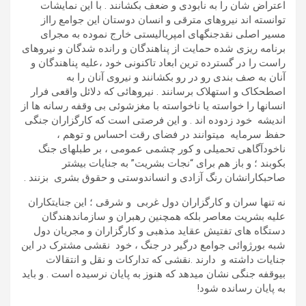
اعتراض شان را به نابودی و ضعف بکشانند . با این نمایشات
توانسته اند نیروهای مترقی و انسان دوستان این جوامع رااز
مسیر اصلی نقدجنگهای امپریالیستی خارج نموده به مجرای
برنامه ریزی شده حمایت از پناهندگان و رانده شدگان و نیروهای
راست را در گسترده ترین ابعاد تاکنونی خود ،علیه پناهندگان و
آنان به صف بندی رو در رو بکشانند و نیروی آنان را به
اصطحکاک و استهلاک برسانند . نیروهائی که دلائل واقعی فرار
انسانها را خواسته یا ناخواسته با مغزشوئی بی وقفه رسانه ها از
اندیشه خود زدوده اند . و این فرصتی است که کارگزاران جنگی
حفظ سرمایه میتوانند در فضای رقت احساس و توهم ،
ناخودآگاهی تحمیلی و کور چشمی عمومی ، بر طبلهای جنگ
بکوبند ؛ و باز هم برای “نجات بشریت” به جنایات بیشتر
صاحبکارانشان رنگ آزادی و انساندوستی و حقوق بشری بزنند .
نه تنها سران و کارگزاران دول غربی و شرقی ؛ این جنایتکاران
علیه بشریت معاصر بلکه همچنین رهبران و سازماندهندگان
دستگاه های تفتیش عقاید مذهبی و کارگزاران و مجریان دول
شبه بورژوائی جوامع درگیر در جنگ ، خود نقشی مشترک در این
جنایات داشته و دارند .نقشی که تدارکات و نقل و انتقالات
بیوقفه جنگی نشان میدهد که هنوز به پایان نرسیده است . و باید
به پایان رسانده شود!