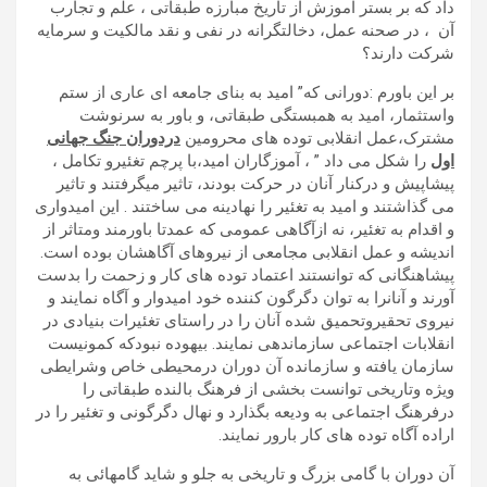
داد که بر بستر آموزش از تاریخ مبارزه طبقاتی ، علم و تجارب
آن ، در صحنه عمل، دخالتگرانه در نفی و نقد مالکیت و سرمایه
شرکت دارند؟
بر این باورم :دورانی که” امید به بنای جامعه ای عاری از ستم
واستثمار، امید به همبستگی طبقاتی، و باور به سرنوشت
مشترک،عمل انقلابی توده های محرومین
دردوران جنگ جهانی
اول
را شکل می داد ” ، آموزگاران امید،با پرچم تغئیرو تکامل ،
پیشاپیش و درکنار آنان در حرکت بودند، تاثیر میگرفتند و تاثیر
می گذاشتند و امید به تغئیر را نهادینه می ساختند . این امیدواری
و اقدام به تغئیر، نه ازآگاهی عمومی که عمدتا باورمند ومتاثر از
اندیشه و عمل انقلابی مجامعی از نیروهای آگاهشان بوده است.
پیشاهنگانی که توانستند اعتماد توده های کار و زحمت را بدست
آورند و آنانرا به توان دگرگون کننده خود امیدوار و آگاه نمایند و
نیروی تحقیروتحمیق شده آنان را در راستای تغئیرات بنیادی در
انقلابات اجتماعی سازماندهی نمایند. بیهوده نبودکه کمونیست
سازمان یافته و سازمانده آن دوران درمحیطی خاص وشرایطی
ویژه وتاریخی توانست بخشی از فرهنگ بالنده طبقاتی را
درفرهنگ اجتماعی به ودیعه بگذارد و نهال دگرگونی و تغئیر را در
اراده آگاه توده های کار بارور نمایند.
آن دوران با گامی بزرگ و تاریخی به جلو و شاید گامهائی به