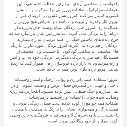
پاخواسته و متقاضی آزادی ، برابری ، عدالت اجتماعی ، این
تعهدات دموکراتیک انقلابات بورژوائی ،را سرکوب و ….، نسل
کشی و کشتار می کنند. امروز نسل کشی در افریقای غنی از
نیروی کار وقدرت و ثروت و…، تاسف و اعتراض هیچ نیروئی را
بدنبال ندارد. امروز حتی بردگان سیاه پوست جان بدریرده از
دریاها را به بردگی نمی گیرند ، به سرزمین شان بازمیگردانند که
چرخ دنده های ماشین جنگی را علیه مردمان به راه بیندازند
.بردگان از هم برده می گیرند. امروز بردگان مورد نیاز را با رنگ
های مختلف ، با مذاهب گوناگون ، با جنسیت و …. مختلف از
همسایگان هم مرز به بردگی میگیرند ، بردگان خود به آب و آتش
و راه میزنند وتا به بازار برده فروشان راهی هموار کنند که زنده
بمانند. امروز برده داری نوین همه جا حاکم است.
امروز استفاده علمی ابزاری و روانی ازجنگ وکشتار وحشیانه
داخلی و جهانی در گسترش فضای ترس و وحشت عمومی و در
نفی مبارزه و جنگ طبقاتی پیش برده میشود. انفجاربرنامه ریزی
وهدایت شده جو بی اعتمادی و راسیسم درمناسبات
طبقات،همه جوامع را آلوده کرده است.فضای زندگی درونی و
همسایه گی و همجواری انسانی را با رنگ ،با مذهب ، با ملیت ،
با جنسیت ،…با محاصره کالا و مصرف به شرمگینانه ترین وجهی
آلوده بیماری از خود بیگانگی نموده است.