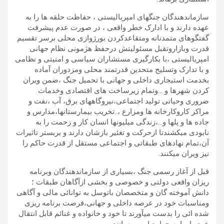
سازماندهندگان جنگهای امپریالیستی ، حفاظت حلقه ها را به
عهده دارند و با ادارک خطر واقعی ، در صورت عدم پیشرفت
گفتگوهای متمدنانه ومتقاعدکردن بورژوازی محلی برسر تقسیم
قدرت وبازاروتقبل مسئولیتش درحفظ هژمونی نظام جهانی
امپریالیستی ،با بکارگیری مستشاران سیاسی و امنیتی و نظامی
و با تدارک وتسلیح متحدین قدرتمند محلی ومزدوران آماده
بخدمت استیجاری داخلی و جهانی با تحمیل جنگ ،ضمن ویران
کردن شهرها و …وتمام زیرساخت های اقتصادی وخدمات
ضروری وحیاتی تولید اجتماعی،نیروگاههای برق، آب ،نفت و
مراکز کاروکارخانه ها ومزارع ،..تخریب بیمارستانها،مدارس و
جاده ها و پلها و…،زندگی میلیونها انسان کار و زحمت را به
نابودی میکشندتا ازحرکت و تغئیر بازشان دارند و بربستر تاثیرات
آن،تمام نهادهای طبقاتی و اجتماعی مستقل از قدرت حاکم را
نیز ویران میکنند.
قبل از آغاز رسمی جنگ ،بسیاری از سازماندهندگان وبرنامه
ریزان واقعی دولتی و خصوصی و بخشی ازآگاهان طبقات ؛
دانش آموخته گان و متخصصان باتوسل به توانائی مالی و آگاهی
ومناسبات خود در عرصه داخلی و جهانی،فرصت برنامه ریزی
شده ائی را بدست میآورند تا خود و خانواده و غنائم قابل انتقال