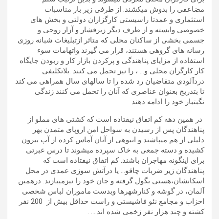
مضاعفی را بدوش میکشند. از طرفی زیر بار مناسبات
استثماری و عمدتا راسیستی کارگزاران دولتی و بخش های
خصوصی وابسته و از طرف دیگر زیرفشار و آزار روحی و
جسمی بخشی از ساکنان محلی که متاثر ازتبلیغات شبانه روزی
رسانه های گروهی هستند، قرار می گیرند واتهامات سوء
استفاده از مزایای پناهندگی و پرکردن بازار کار و ربودن جایگاه
کار کارگران محلی و… ، را نیز تحمل می کنند .بلاتکلیفی
دردآلودی متقاضیان رد شده را تا سالهای سال همراهی می کند
تا بتدریج بعنوان عناصری که آنان را تحمل می کنند زندگی
نگبتبار خود را ادامه دهند
در همین دهه کم اتفاق نیفتاده است که کشتی های مملو از
پناهندگان پس از رسیدن به سواحل امن اروپای متمدن بهر
دلیلی از هم میپاشند و انبوهی از آنان آماس کرده از آب بیرون
کشیده و دسته جمعی به خاک سپرده میشوند تا درس عبرتی
برای اینگونه مهاجران باشند. کم اتفاق نیفتاده است که
پناهندگان زیر ضربات چاقو… یا درآتش سوزی عمدی در محل
اسکانشان،هستی بگول گرفته و جان خود را نیزمیبازند. درهمین
آلمان، در گوشه و کنارشهرها وبدست ماموران لباس شخصی
احزاب و مجامع نئو فاشیستی و راست حداقل بیش از 200 نفر
کشته و چند هزار نفر زخمی شده اند…. .