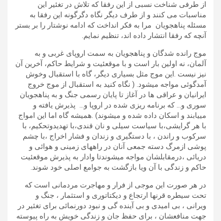
از طرفی شناخت نسبی از این رفقا که تلاش در تغئیر این
مناسبات می کنند و از طرف دیگر نگاه دگرگونه این رفقا به
مسئله پناهجویان مرا به فکر انداخت که ادامه نوشتار را بر بستر
آنچه که رفقا انتشار داده اند، تنظیم نمایم.
موج رانده شدگان و پناهجویان به سمت اروپای غربی و به
آلمان، نه اولین بار است و با موقعئیت و شرایط حاکم، آخرین آن
نیز نیست .این موج مثل بسیاری دیگر، گاه با استقبال وخوش
آمدگوئی مواجه میشود. ( نگاه کنید به استقبال از موج خروج
ایرانیان و عراقی ها در آغاز تا پایان رسمی جنگ و به پناهجویان
سوری و… که برنامه ریزی شده در اروپا و… پذیرش یافته و
مییابند و اسکان داده شده و میشوند) .همیشه گاه اما این امواج
با هر گرایشی،با سیاست سیلی و نان قندی،با تهدیدوتحکیم، با
سرکوب و راندن ، با دستگیری و زندان و فشار اخراج ،با چشم
پوشی ازمرگ دسته جمعی آنان در راههای زمینی و هوائی و
دریائی ،درمقابلشان مواجه میشوندتا وادار به پذیرش موقعئیت
حاکم و زندگی با آن ویا بازگشت به جوامع اصلی خود شوند.
در هر صورت این موجی از فرار و مهاجرت مردمانی است که
تحت سیطره قرنها ارتجاع و دیکتاتوری و استثمار ، جنگ و
ویرانی ، بی امیدی و بی آینده گی و نبود دورنمائی برای تغئیر در
جهت منافعشان ، برای حفظ جان و زندگی خویش به راه پیوسته