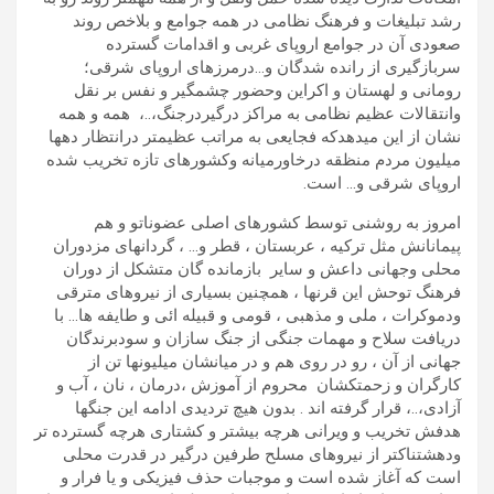
رشد تبلیغات و فرهنگ نظامی در همه جوامع و بلاخص روند
صعودی آن در جوامع اروپای غربی و اقدامات گسترده
سربازگیری از رانده شدگان و…درمرزهای اروپای شرقی؛
رومانی و لهستان و اکراین وحضور چشمگیر و نفس بر نقل
وانتقالات عظیم نظامی به مراکز درگیردرجنگ،..، همه و همه
نشان از این میدهدکه فجایعی به مراتب عظیمتر درانتظار دهها
میلیون مردم منظقه درخاورمیانه وکشورهای تازه تخریب شده
اروپای شرقی و… است.
امروز به روشنی توسط کشورهای اصلی عضوناتو و هم
پیمانانش مثل ترکیه ، عربستان ، قطر و… ، گردانهای مزدوران
محلی وجهانی داعش و سایر بازمانده گان متشکل از دوران
فرهنگ توحش این قرنها ، همچنین بسیاری از نیروهای مترقی
ودموکرات ، ملی و مذهبی ، قومی و قبیله ائی و طایفه ها… با
دریافت سلاح و مهمات جنگی از جنگ سازان و سودبرندگان
جهانی از آن ، رو در روی هم و در میانشان میلیونها تن از
کارگران و زحمتکشان محروم از آموزش ،درمان ، نان ، آب و
آزادی،..، قرار گرفته اند . بدون هیچ تردیدی ادامه این جنگها
هدفش تخریب و ویرانی هرچه بیشتر و کشتاری هرچه گسترده تر
ودهشتناکتر از نیروهای مسلح طرفین درگیر در قدرت محلی
است که آغاز شده است و موجبات حذف فیزیکی و یا فرار و