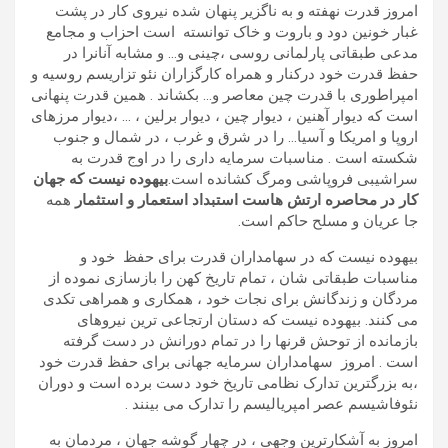
امروز قدرت نهفته و به ناگزیر پنهان شده نیروی کار در پشت
غبار خونین دود و باروت و خاک توانسته است احزاب و مجامع
مدعی طبقاتی پارلمانی روسی ،چینی و… و مشابه آنانرا در
حفظ قدرت خود درکنار و همراه کارگزاران نئو تزاریسم روسیه و
امپراطوری با قدرت چین معاصر و… بکشاند . همین قدرت پنهانی
است که دیوار آهنین ، دیوار چین ، دیوار برلین ، … ،دیوار مرزهای
اروپا و امریکا و آسیا… را در شرق و غرب ، در شمال و جنوب
شکسته است . مناسبات سرمایه داری را در اوج قدرت به
سراشیبی فروپاشی ومرگ کشانده است.
بیهوده نیست که جهان
کار در محاصره ارتش هاست استبداد استعمار و استثمار
همه
جا عریان و مسلح حاکم است.
بیهوده نیست که در سهامداران قدرت برای حفظ خود و
مناسبات طبقاتی شان ، تمام تاریخ کهن را بازسازی نموده از
مردگان و زندگانش برای نجات خود ، همکاری و همراهی تکدی
می کنند. بیهوده نیست که دستان ارتجاعی ترین نیروهای
بازمانده از توحش قرنها را در تمام دورانش در دست گرفته
است . امروز سهامداران سرمایه جهانی برای حفظ قدرت خود
،به بزرگترین تدارک نظامی تاریخ خود دست برده است و دوران
نئوفاشیسم عصر امپریالیسم را تدارک می بینند .
امروز به آشکارترین وجهی ، در چهار گوشه جهان ، مردمان به