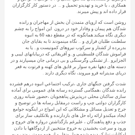
همکاری ، با خرید و تهدیدو تحمیل و … در دستور کار کارگزاران
قرار داده اند و پیش میبرند.
روشن است که اروپای متمدن آن بخش از مهاجران و رانده
شدگان هم پیمان و وفادار خود در درون این امواج را به چشم
دیگری نگاه میکند.همانگونه که در مقطع دهه 60 به انبوه
سلطنت طلبان فراری و … نگاه مینمودند تا به بقایای جان
بدربرده از کشتار و سرکوب نیروهای کمونیست و… یا به
فراموش شدگان فلسطینی و…و آفریقائی که دربیابانهای لیبی و
الجزایرو …از تشنگی وگرسنگی و بی درمانی جان میسپارند و در
دسته های دهها نفره سوار بر قایق های کهنه و فرتوت به قعر
دریای مدیترانه فرو میروند، نگاه دیگری دارند .
شدت گرفتن جنگهای جاری ،ترکیب اجتماعیِ انبوه درهم فشرده
رانده شدگان ،همگامی گسترده رسانه های عمومی برای آماده
سازی ساکنان محلی درپذیرش پناهجویان ،حضور شبانه روزی
کارگزاران دولتی چپ و راست درمقابل رسانه ها در توضیح و
جرح و تعدیل مسائل و مشکلاتی که این امواج در اینگونه جوامع
ایجاد میکندو ارائه راه حل های بازدارنده و بلاتکلیف ساز برای
جذب و دفع پناهندگان ، علیرغم بازگذاشتن دروازه های خروج و
ورود و سرعت بخشیدن به خروج منتخبین از اردوگاهها با دادن
امکانات تدارک دیده شده حمل ونقل و از همه مهمتر روند رو به