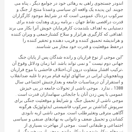
اندودر جستجوی راهی به رهائی خود در جوامع دیگر ، پناه می
جویند. این پدیده یک واقعه ای سیاسی وعمدتا منتج از جنگ و
سرکوب دردناک عمومی است که در شرایط موجود کارگزاران
قدرت دراقصی نقاط جهان ، برنامه ریزی وهدایت شده برای
دستیابی به اهداف بلندمدت کارفرمایان خویش آنرا بکار می برند
.اهدافی که کارگیری هرابزار و سلاح کشتارجمعی و ویران کننده
و هراندیشه تحمیق کننده و فریب دهنده و تحقیر کننده را
درحفظ موقعئیت و قدرت خود مجاز می شناسند.
“این موجی از نوع فراریان و رانده شدگان پس از پایان جنگ
جهانی دوم نیست ” و نمی تواند باشد. اما زمان ودلائل وقوع آن
،ترکیب اقشار متفاوت درون آن،اختلاف فاحشی با موج فراریان
وپناهجویان ایرانی در سالهای اولیه قیام مردم تا غلبه ضدانقلاب
و استقرار آن درمناسبات جامعه و بعدازجنبش اجتماعی سال
1388 ، ندارد . موجی ناشی از تحولات جامعه در پی خیزش
عمومی با پس زدن آنان با جابجائی سهامداران قدرت است .
موجی ناشی از تحمیل جنگ و شرایط و موقعئیت جنگی برای
سرپوش گذاشتن بر سرکوب فاشیستی ایدئولوژیک هرگونه
آگاهی مترقی وتغئیرطلب است. موجی ناشی ازبه نابودی
کشاندن و تحمیل ضعف و ناتوانی به نهادهای صنفی و سیاسی
اجتماعی و طبقاتی است . موجی از مهاجرت بسیاری از
نیروهای بیکار شده و یا بیکار مانده ،موجی از سرخوردگی از