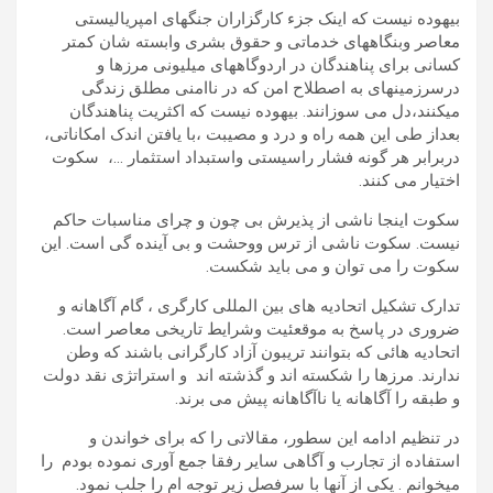
بیهوده نیست که اینک جزء کارگزاران جنگهای امپریالیستی
معاصر وبنگاههای خدماتی و حقوق بشری وابسته شان کمتر
کسانی برای پناهندگان در اردوگاههای میلیونی مرزها و
درسرزمینهای به اصطلاح امن که در ناامنی مطلق زندگی
میکنند،دل می سوزانند. بیهوده نیست که اکثریت پناهندگان
بعداز طی این همه راه و درد و مصیبت ،با یافتن اندک امکاناتی،
دربرابر هر گونه فشار راسیستی واستبداد استثمار …، سکوت
اختیار می کنند.
سکوت اینجا ناشی از پذیرش بی چون و چرای مناسبات حاکم
نیست. سکوت ناشی از ترس ووحشت و بی آینده گی است. این
سکوت را می توان و می باید شکست.
تدارک تشکیل اتحادیه های بین المللی کارگری ، گام آگاهانه و
ضروری در پاسخ به موقعئیت وشرایط تاریخی معاصر است.
اتحادیه هائی که بتوانند تریبون آزاد کارگرانی باشند که وطن
ندارند. مرزها را شکسته اند و گذشته اند و استراتژی نقد دولت
و طبقه را آگاهانه یا ناآگاهانه پیش می برند.
در تنظیم ادامه این سطور، مقالاتی را که برای خواندن و
استفاده از تجارب و آگاهی سایر رفقا جمع آوری نموده بودم را
میخوانم . یکی از آنها با سرفصل زیر توجه ام را جلب نمود.