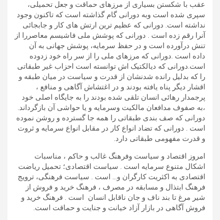
عقب با شکستن بسیاری از مرزهای حماقت و جعل تحمیلی،
سپری شده است وبه دورانی گام گذاشته است که تاکنون وجود
نداشته است. دورانی که عظیم ترین ارتش های کار و جابجائی
آنرا رقم زده است . دورانی که پوشش ملی فاشیسم معاصررا از
تنش درآورده است و در حفظ سرمایه، پوشش جهانی به آن
داده است .دورانی که مرزهای ملی را از سر راه خود زدوده
است.دورانی که دیالکتیک اش توانسته است احزاب غیر طبقاتی
را که بدلیل رانده شدنشان از قدرت و سیاست در میان طبقه و
اقشار دیگر پناه یافته بودند و در اغتشاش آگاهی و منافع ،
پرجمدار رهائی انسان تلقی شده بودند را به جایگاه اصلی خود
،به صفوف مدافعان مالکیت وسرمایه و یا حواشی آن بازگرداند.
دورانی که صف بندی طبقاتی را همه جا گسترده و روشن نموده
است . دورانی که تضاد انواع کار در مقابل انواع سرمایه و ثروت
و قدرت مفهومی طبقاتی دارد.
امروز اقتصاد و سیاست وفرهنگ غالب و حاکم ، مناسبات
اشکال متنوع سرمایه است . سیاست اقتصادی؛ تحمیل ریاضت
اقتصادی به اکثریت کارگران و… است . سیاست فرهنگی، ترویج
فرهنگ ابتذال و مسابقه در مصرف ، فرهنگ خرید و فروش از
شیر مرغ تا بند ناف و جان ناقابل انسان است . فرهنگ خرید و
فروش آگاهی در بازار آزاد خیانت و جنایت و حماقت است.