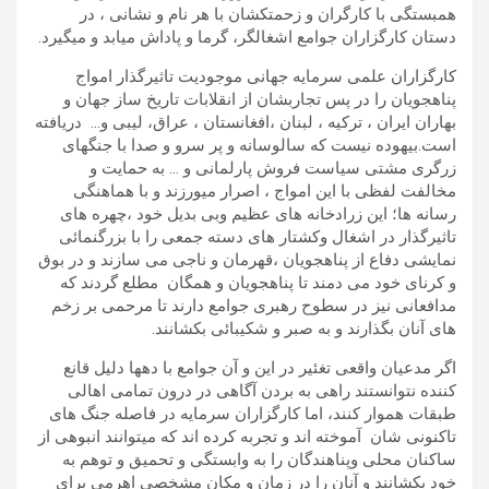
همبستگی با کارگران و زحمتکشان با هر نام و نشانی ، در
دستان کارگزاران جوامع اشغالگر، گرما و پاداش میابد و میگیرد.
کارگزاران علمی سرمایه جهانی موجودیت تاثیرگذار امواج
پناهجویان را در پس تجاربشان از انقلابات تاریخ ساز جهان و
بهاران ایران ، ترکیه ، لبنان ،افغانستان ، عراق، لیبی و… دریافته
است.بیهوده نیست که سالوسانه و پر سرو و صدا با جنگهای
زرگری مشتی سیاست فروش پارلمانی و … به حمایت و
مخالفت لفظی با این امواج ، اصرار میورزند و با هماهنگی
رسانه ها؛ این زرادخانه های عظیم وبی بدیل خود ،چهره های
تاثیرگذار در اشغال وکشتار های دسته جمعی را با بزرگنمائی
نمایشی دفاع از پناهجویان ،قهرمان و ناجی می سازند و در بوق
و کرنای خود می دمند تا پناهجویان و همگان مطلع گردند که
مدافعانی نیز در سطوح رهبری جوامع دارند تا مرحمی بر زخم
های آنان بگذارند و به صبر و شکیبائی بکشانند.
اگر مدعیان واقعی تغئیر در این و آن جوامع با دهها دلیل قانع
کننده نتوانستند راهی به بردن آگاهی در درون تمامی اهالی
طبقات هموار کنند، اما کارگزاران سرمایه در فاصله جنگ های
تاکنونی شان آموخته اند و تجربه کرده اند که میتوانند انبوهی از
ساکنان محلی وپناهندگان را به وابستگی و تحمیق و توهم به
خود بکشانند و آنان را در زمان و مکان مشخصی اهرمی برای