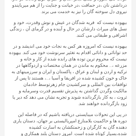
درداشتن نان ،در حماقت ،در خیانت و جنایت را از هم میربایندو
نیروی دل سوخته گان را نیز به خدمت می برند.
بیهوده نیست که فربه شدگان در عیش و نوش وقدرت، خود و
نسل های میراث دارشان در حال و آینده و در گرمای آن ، زندگی
اشرافی و طبقاتی می کنند.
بیهوده نیست که امروزه هر کس به نجات خود می اندیشد و در
حد توانائی و دانائی اقدام به تغئیر سرنوشت خود می کند. بیهوده
نیست که محروم ترین توده های رانده شده از کار و خانه و
مزرعه ،… محکوم به ماندن در همان مختصات و اردوگاهها در
ترکیه و اردن و لبنان و عراق ، پاکستان و ایران و سرزمینهای به
خاک و خون کشیده شده در افریقا و آسیا ،…، هستند تا پس از
توافقات بین المللی و سرکشیدن جام زهرتوسط خادمان
مالکیت وگردن گذاشتن به پذیرش تقسیم قدرت وسرمایه و
ثروت ، به کار بازگردانده شوند و تجربه نشان می دهد که دیر یا
زود بازگردانده خواهند شد.
در پی این تحولات میبایستی دریافته باشیم که در فاصله این
دوره ها و حاکمیت بلامنازع امپریالیستی بر جهان، دستان یاری
دهنده گان به کارگران و زحمتکشان به اسارت کشیده
شده،بسیار کوتاه شده است. امروز دستان بلند همکاری و