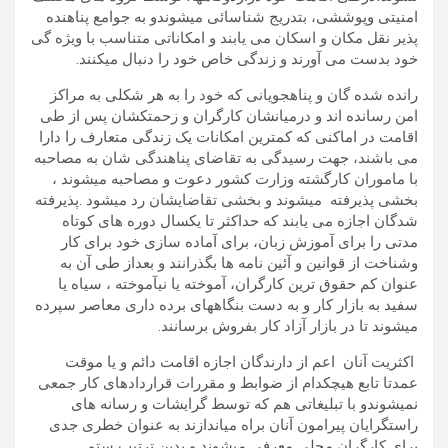
امنیتی وپوششی، بتدریج شناسائی میشوندو به جوامع پناهنده
پذیر نقل مکان و اسکان می یابند و امکاناتی متناسب با ویژه گی
خود بدست می آورند و زندگی خاص خود را دنبال میکنند.
رانده شده گان و پناهجویانی که خود را به هر شکلی به مراکز
امن رسانده اند و درمیانشان کارگران و زحمتکشان پس از طی
اقامت در اماکنی که کمترین امکانات یک زندگی متعارف را دارا
می باشند، جهت رسیدگی به تقاضای پناهندگی شان به مصاحبه
با ماموران کارگشته وزارت کشور دعوت و مصاحبه میشوند ،
بخشی پذیرفته میشوند و بخشی تقاضایشان رد میشود .پذیرفته
شدگان اجازه می یابند که حداکثر تا یکسال دوره های کوتاه
مدتی را برای آموزش زبان، برای آماده سازی خود برای کار
وشناخت از قوانین و آئین نامه ها بگذرانند و بعداز طی آن به
عنوان کم حقوق ترین کارگران، آموخته یا نیآموخته ، سیاه یا
سفید به بازار کار و به دست بنگاههای برده داری معاصر سپرده
میشوند تا در بازار آزاد کار بفروش برسانند.
اکثریت آنان اعم از دارندگان اجازه اقامت دائم و یا موقت
عمدتا تابع هیچکدام از ضوابط و مقررات قراردادهای کار جمعی
نمیشوندو با تبلیغاتی هم که توسط گرایشات و رسانه های
راستگرایان پیرامون آنان براه میاندازند به عنوان خطری جدی
برای کارگران محلی معرفی میشوند و بدین ترتیب ستم