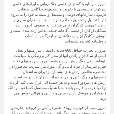
امروز سرمایه با گسترش علمی جنگ روانی و ابزارهای علمی
سرکوب فاشیستی با تخریب و تضعیف خوداگاهی طبقاتی ،
هژمونی سازمانهای دولتی و مستقل وابسته به خود را به نیروی
کار با تحمیل و تحمیق ، حاکم نموده است . با بحران سازی و
راندن عمومی کارگران از مراکز کار، به صفوف انبوه رانده
شدگان از کار، از هستی آگاهانه جمعی ،دامن زده شده است و
انیوهی ازکارگران و زحمتکشان در اردوگاهها به اسارت
داوطلبانه کشانده شده اند.
امروز با تجارب حداقل 600 ساله ، اشغال سرزمینها و نسل
کسی از ساکنان و راندن آنها از محل کار و زندگی با سیاست
نئوفاشیستی جنگ پیش برده میشود. امروز سرزمینهای نفت
خیز و سرشار از مواد کانی و آلی مورد نیاز بشریت معاصررا در
محاصره نظامی ارتش های بیشمار مزدوران به اشغال
کنسرنهای بزرگ نفتی و…در آورده اند… جهان کار در محاصره
ارتش های مزدور است و به هر جنبده ائی فرق نمی کند، کرد یا
ترک یا عرب یا فارس باشد نه با شلیک مسلسل که با توپ و تانک
و بمباران و موشک باران زمینی و دریائی و هوائی یورش می
برند.
امروز نیمی از جهان با رویای تغئیر در آتش برافروخته قدرت و
دولت می سوزد و نیمی دیگر افتان و خیزان کوی رقابت در کار،