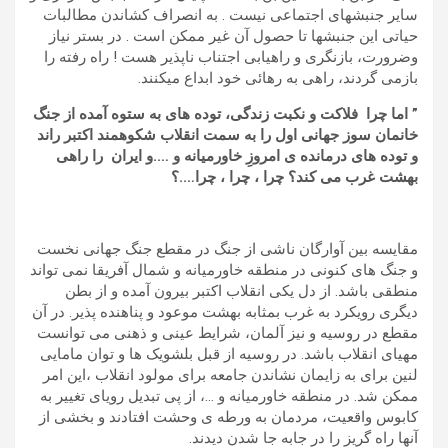
سایر جنبشهای اجتماعی نیست . به انصراف کشاندن مطالبات
حیاتی این جنبشها تا حصول آن غیر ممکن است . در بستر نیاز
وضرورت، بازنگری و راهیابی اجتناب ناپذیر هست ! راه رفته را
بازمی گردند، راهی به رهائی خود ابداع میکنند.
” اما چرا
فلاکت و نکبت زندگی، توده های به ستوه آمده از جنگ
خانمان سوز جهانی اول را به سمت انقلاب شکوهمند اکتبر راند
و توده های درمانده ی امروزِ خاورمیانه
و ….و ایران
را راهی
بهشت غرب می کند
؟ چرا ، چرا ، چرا….؟
مقایسه بین آوارگان ناشی از جنگ در مقطع جنگ جهانی نخست
و جنگ های کنونی در منطقه خاورمیانه و شمال آفریقا نمی تواند
منطقی باشد. از دل یکی انقلاب اکتبر بیرون آمده و از بطن
دیگری رویکرد به غرب بمثابه بهشت موعود و پناهنده پذیر. در آن
مقطع در روسیه و نیز آلمان، شرایط عینی و ذهنی می توانست
مهیای انقلاب باشد. در روسیه از قبل بلشویک ها و توان مامایی
لنین برای به زایمان نشاندن جامعه برای مولود انقلاب ،این امر
ممکن شد. در منطقه خاورمیانه و …، از پی تبدیل رویای تغییر به
کابوس واقعیت، مردمان به ورطه ی وحشت افتادند و بخشی از
آنها راه گریز را در جابه جا شدن دیدند.