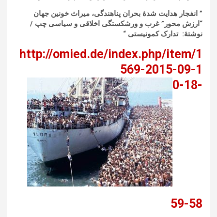
”
انفجار هدایت شدۀ بحران پناهندگی، میراث خونین جهان
“ارزش محور” غرب و ورشکستگی اخلاقی و سیاسی چپ
/
نوشتۀ: تدارک کمونیستی
“
http://omied.de/index.php/item/1
569-2015-09-1
0-18-
59-58