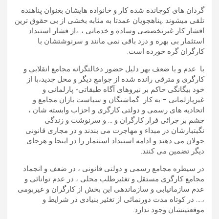
گردان های کوچانده شده کار و خانواده هایشان بعنوان پناهنده
تلقی میشوند .پناهجویان عمدتا به مثابه بخشی از بی حقوق ترین
اقشار کار غیرتخصصی وساده و خدماتی ،..،از فشار استبداد
استثمار بی بهره و درد باقی نمی مانند و سرنوشتشان با
کارگران گره خورده است.
با عدم و یا ضعف بهر دلیل حضور دخالتگرانه مجامع انقلابی و
کارگری و مترقی رانده شده از جوامع دیگر و محل جدید،با از
خود بیگانگی حاکم بر نیروهای آگاه طبقاتی- پارلمانی و
غیرپارلمانی – به کار گماشتگان و سیاست بازان مجامع و
اتحادیه های رسمی و دولتی کارگری و احزاب وابسته شان ،
چشم بر چرائی فرار کارگران و … و سرنوشت و زندگی
نگبتبارشان در مبداء و مهاجرت می بندند و در مجاری قانونی
جولان می دهند و ادامه استبداد استثمار را در اینجا و هرجای
دیگر تضمین می کنند.
در سیطره مجامع رسمی و دولتی قانونی ، در ضعف و انجماد
مجامع کارگری مستقل و تغئیرطلب محلی ، در عدم توانائی و
عدم سازمانیابی و سازماندهی این بخش از کارگران و غیربومی
،…. در کوتاه مدت دورنمائی از تغئیر بنیادی در شرایط و
موقعئیتشان وجود ندارد.