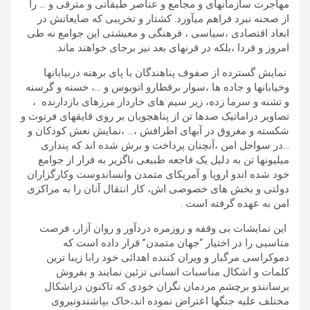
مهاجرت سازمانهای و مجامع و عناصر طبقاتی و مترقی و … را
از صحنه نبرد فراهم میآورد. کشتار و تخریبی که ضایعاتش در
ابعاد اقتصادی ،سیاسی ، فرهنگی و معیشتی این جوامع نه طی
امروز و فردا ،بلکه در قرنهای بعد نیز برجای خواهند ماند.
نمایش گسترده از صفوف پناهندگان با پای برهنه دربیابانها
وخیابانها و جاده ها ،سوار برقطارو اتوبوس و …، خسته و گرسنه
و تشنه و سرما زده، زیر سیم های خاردار مرزهای بازدارنده ،
تصاویر دراماتیک صدها تن از پناهجویان بر روی قایقهای فرتوت و
شکسته و مغروق در آبهای اطرافش ،… ،نمایش نعش کودکان و
…در سواحل امن ،آنچنان پرداخت و برش شده اند که پنداری
میلیونها تن به دلیل یک فاجعه طبیعی ناگزیر به فرار از جوامع
خود شده اندو اروپا و آمریکای متمدن وانساندوست وکارگزاران
دولتی و بخش های خصوصی اش، کار انتقال آنان را به مراکزی
امن به عهده گرفته است .
این نمایشات بی وقفه و روزمره دردآور و روان آزار، فرصت
مناسبی را در اختیار “جهان متمدن” قرار داده است که
دموکراسی مرگبار و ویران کننده اهدائی خود رابا زیبا ترین
کلمات و اشکال مناسبات انسانی تزئین نمایند و بفروش
برسانندو برچشم مردمان نگران خودی که تاکنون دراشکال
مختلف علیه جنگها اعتراض نموده اند،خاک بپاشندونیروی