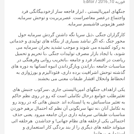
فوریه 10, 2016
Editor
جنگهای امپریالیستی ، ابزار فاجعه ساز ازخودبیگانگی فرد
واجتماع درعصر معاصراست. عصربربریت و توحش سرمایه.
عصر هژمونی فاشیسم سرمایه.
کارگزاران جنگی ،ذیل سرپا نگه داشتن گردش سرمایه حول
محور جنگ ،که اگر نباشد بسیاری از بنگاه های تولیدی و خدماتی
به رکود کشیده می شوند و موجب تشدید بحران سرمایه می
شوند، با ایجاد بازار مصرف تولیدات جنگی ،با تحریم و تحمیل
ریاضت در اقتصاد فرد و جامعه ،باتخریب روانی وفرهنگی در
مناسبات جامعه ،باراندن وبازگرداندن انبوه انسانها به دوره های
گذشته توحش اشرافیت برده داری، فئودالیزم و بورژوازی به
انحطاط وانحلال اقشار طبقات معنی می بخشند .
یکی ازاهداف جنگهای امپریالیستی جاری ،سرکوب جنبش های
تغئیرطلب جوامع درحال تکاملی است که رو در روی نظم حاکم
به تغئیر مناسباتش به پا ایستاده اند .جنبش هائی که در روند رو
به تکامل آنان ،نه تنها سرنگونی آن نظم که احتمال برهم خوردن
مناسبات طبقاتی سرمایه داری درآن جامعه میرود. یعنی حذف
احتمالی یکی ازحلقه های نظام جهانی! و جداشدن هرحلقه ائی
میتواند حلقه های دیگری را از بند بردگی کار استعماری و
استثماری برهاند!