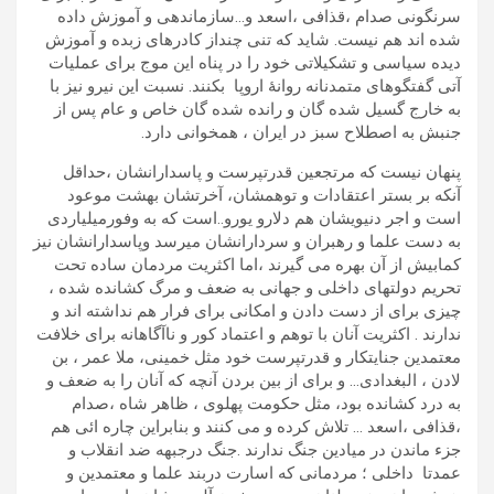
سرنگونی صدام ،قذافی ،اسعد و…سازماندهی و آموزش داده
شده اند هم نیست. شاید که تنی چنداز کادرهای زبده و آموزش
دیده سیاسی و تشکیلاتی خود را در پناه این موج برای عملیات
آتی گفتگوهای متمدنانه روانۀ اروپا بکنند. نسبت این نیرو نیز با
به خارج گسیل شده گان و رانده شده گان خاص و عام پس از
جنبش به اصطلاح سبز در ایران ، همخوانی دارد.
پنهان نیست که مرتجعین قدرتپرست و پاسدارانشان ،حداقل
آنکه بر بستر اعتقادات و توهمشان، آخرتشان بهشت موعود
است و اجر دنیویشان هم دلارو یورو..است که به وفورمیلیاردی
به دست علما و رهبران و سردارانشان میرسد وپاسدارانشان نیز
کمابیش از آن بهره می گیرند ،اما اکثریت مردمان ساده تحت
تحریم دولتهای داخلی و جهانی به ضعف و مرگ کشانده شده ،
چیزی برای از دست دادن و امکانی برای فرار هم نداشته اند و
ندارند . اکثریت آنان با توهم و اعتماد کور و ناآگاهانه برای خلافت
معتمدین جنایتکار و قدرتپرست خود مثل خمینی، ملا عمر ، بن
لادن ، البغدادی… و برای از بین بردن آنچه که آنان را به ضعف و
به درد کشانده بود، مثل حکومت پهلوی ، ظاهر شاه ،صدام
،قذافی ،اسعد … تلاش کرده و می کنند و بنابراین چاره ائی هم
جزء ماندن در میادین جنگ ندارند .جنگ درجبهه ضد انقلاب و
عمدتا داخلی ؛ مردمانی که اسارت دربند علما و معتمدین و