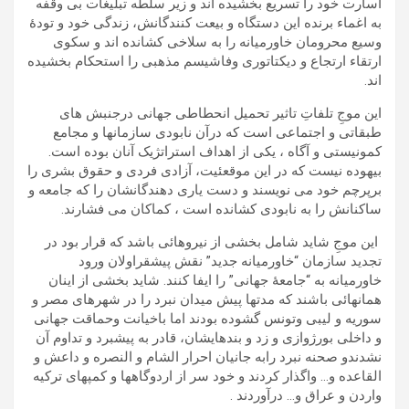
اسارت خود را تسریع بخشیده اند و زیر سلطه تبلیغات بی وقفه
به اغماء برنده این دستگاه و بیعت کنندگانش، زندگی خود و تودۀ
وسیع محرومان خاورمیانه را به سلاخی کشانده اند و سکوی
ارتقاء ارتجاع و دیکتاتوری وفاشیسم مذهبی را استحکام بخشیده
اند.
این موجِ تلفاتِ تاثیر تحمیل انحطاطی جهانی درجنبش های
طبقاتی و اجتماعی است که درآن نابودی سازمانها و مجامع
کمونیستی و آگاه ، یکی از اهداف استراتژیک آنان بوده است.
بیهوده نیست که در این موقعئیت، آزادی فردی و حقوق بشری را
برپرچم خود می نویسند و دست یاری دهندگانشان را که جامعه و
ساکنانش را به نابودی کشانده است ، کماکان می فشارند.
این موجِ شاید شامل بخشی از نیروهائی باشد که قرار بود در
تجدید سازمان “خاورمیانه جدید” نقش پیشقراولان ورود
خاورمیانه به “جامعۀ جهانی” را ایفا کنند. شاید بخشی از اینان
همانهائی باشند که مدتها پیش میدان نبرد را در شهرهای مصر و
سوریه و لیبی وتونس گشوده بودند اما باخیانت وحماقت جهانی
و داخلی بورژوازی و زد و بندهایشان، قادر به پیشبرد و تداوم آن
نشدندو صحنه نبرد رابه جانیان احرار الشام و النصره و داعش و
القاعده و… واگذار کردند و خود سر از اردوگاهها و کمپهای ترکیه
واردن و عراق و… درآوردند .