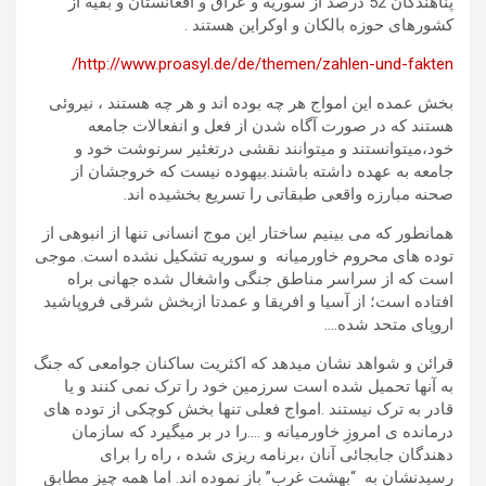
پناهندگان 52 درصد از سوریه و عراق و افغانستان و بقیه از
کشورهای حوزه بالکان و اوکراین هستند .
http://www.proasyl.de/de/themen/zahlen-und-fakten/
بخش عمده این امواج هر چه بوده اند و هر چه هستند ، نیروئی
هستند که در صورت آگاه شدن از فعل و انفعالات جامعه
خود،میتوانستند و میتوانند نقشی درتغئیر سرنوشت خود و
جامعه به عهده داشته باشند.بیهوده نیست که خروجشان از
صحنه مبارزه واقعی طبقاتی را تسریع بخشیده اند.
همانطور که می بینیم ساختار این موج انسانی تنها از انبوهی از
توده های محروم خاورمیانه و سوریه تشکیل نشده است. موجی
است که از سراسر مناطق جنگی واشغال شده جهانی براه
افتاده است؛ از آسیا و افریقا و عمدتا ازبخش شرقی فروپاشید
اروپای متحد شده….
قرائن و شواهد نشان میدهد که اکثریت ساکنان جوامعی که جنگ
به آنها تحمیل شده است سرزمین خود را ترک نمی کنند و یا
قادر به ترک نیستند .امواج فعلی تنها بخش کوچکی از توده های
درمانده ی امروزِ خاورمیانه و ….را در بر میگیرد که سازمان
دهندگان جابجائی آنان ،برنامه ریزی شده ، راه را برای
رسیدنشان به “بهشت غرب” باز نموده اند. اما همه چیز مطابق