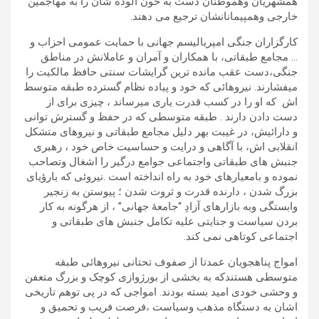
همشهریان وهموطنان دست به خون آلوده شان را به مهاجمین
خارجی وهمپیمانانشان ترجیع می دهند.
کارگزاران جنگی امپریالیسم جهانی با حمایت عمومی احزاب و
… مجامع طبقاتی، با همکاران و آمران و عاملانش در مناطق
جنگی،دست عقب مانده ترین گرایشات سنتی حافظ مالکیت را
میفشارند. نیروهائی که خود و پیاده نظام گسترده طبقه متوسط
اش که او را در کسب قدرت یاری میرساند ، چیزی برای از
دست دادن دارند . طبقه متوسطی که در حفظ و گسترش توانی
و دارائیش، در غیبت بهر دلیل مجامع طبقاتی و نیروهای متشکل
انقلابی اش، با آگاهی و درایت و حساسیت خاص خود ، رهبری
جنبش های طبقاتی واجتماعی جوامع درگیر را اشغال وتصاحب
نموده و بامعیارهای خود به راه انداخته است .نیروئی که بارؤیای
بزرگ شدن ، دارنده قدرت و ثروت شدن ؛ پیوستن به زنجیر
وابستگی وبه بازارهای آزادِ “جامعۀ جهانی” ، از هرگونه به کار
بردن سیاست و جنایتی علیه تکامل جنبش های طبقاتی و
اجتماعی کوتاهی نمی کند.
امواج پناهجویان عمدتا از صفوف تحتانی نیروهائی طبقه
متوسطی هستندکه به بخشی از بورژوازی کوچک و بزرگ متعفن
و وحشی خودی امید بسته بودند. امواجی که در پی توهم تاریخی
اشان به دستگاه مذهب وسیاست ،فرصت فریب و تحمیق و