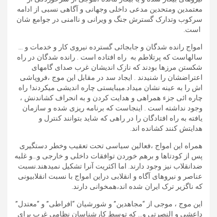
معتمدین ومتحدین مدعی داخلی وجهانی و آگاهی نسبی از ادامه
سرکوب وتدارک گسترش جنگ و ویرانی و ناامنی در جوامع شان
است.
امواج رانده شدگان و جابجائی گسترده نیروی کار و خدمات و …
سالهاست که پرتلاطم به راه افتاده است . رانده شدگان در راه
شکستن مرزها بودند که نازک اندیشان غرب صدای گامهای
اعتراضشان را شنیدند . ایجاد سد در مقابل این موج ،فروپاشی
اش را به عینه نشان میداد.میبایستی چاره اندیشی میکردند! راه
چاره ائی جزء همراهی و هدایت کردن و به انحراف کشاندنش ،
وجود نداشته است . اینجاست که برنامه ریزی شده و سازمان
یافته به راه افتادگان را در راهی که شاید بتوانند کنترل و
هدایتش کنند کشانده اند.
همراه این امواج ،فعالین سیاسی تحت تعقیب وخطر دستگیری
پس از کودتاها و برهم خوردن توافقات داخلی و خارجی و…و غلبه
ضدانقلاب نیز وجود دارند. اما اکثریت آنرا تشکیل نمیدهند.نسبت
عناصر و نیروهای آگاه و انقلابی دراین امواج با نسبت انقلابیونی
که ناگزیر ترک ایران شده اند،همخوانی دارند.
این موج ، موجی از “مجاهدین” و شورشیان “افراطی” و “معتدل”
داعشی و النصرتی و… که توسط کارشناسان نظامی غرب برای