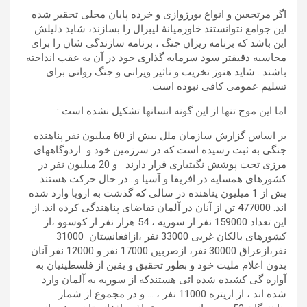
اگر مرتجعین و انواع بورژوازی و خرده پایان محلی تحقیر شده
این جوامع نتوانستند خاورمیانۀ لیبرال را بسازند، شاید دلیلش
این باشد که برنامه ریزان جنگ ، برنامه سازندگی شان را برای
محاسبه دقیقتر سود سرمایه گذاری خود در آن به عقب انداخته
باشند . شاید هنوز تخریب و تاثیر ویرانی و جنگ روانی برای
تسلیم عمومی کافی نبوده است.
اما این موج تنها از این گونه انسانها تشکیل نشده است :
بر اساس گزارش سازمان ملل بیش از 60 میلیون نفر پناهنده
جنگی به ثبت رسیده است که در سرزمین خود و اردوگاههای
مرزی تحت پوشش نگبتباری قرار دارند و 20 میلیون نفر در
کشورهای همسایه در افریقا و آسیا و…در حال حرکت هستند .
یش از 1 میلیون پناهنده در سالی که گذشت به اروپا وارد شده
اند. 477000 تن از آنان در آلمان تقاضای پناهندگی کرده اند. از
این تعداد 159000 نفر از سوریه ، 54 هزار نفر از کوسوو ،از
کشورهای بالکان غربی 33000 نفر ،ازافغانستان 31000
نفر،ازعراق 30000 نفر، ازصربین 17000 نفر و 12000 نفر آنان
بدون اعلام ملیت خود و بطور تحقیق و یقین از فلسطینیان به
آواره گی کشیده شده ائی هستندکه از سوریه به آلمان وارد
شده اند ، از اریتره 11000 نفر ، … و در مجموع از شمار