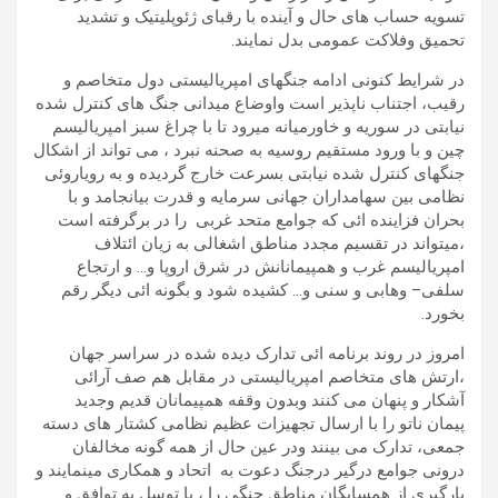
تسویه حساب های حال و آینده با رقبای ژئوپلیتیک و تشدید
تحمیق وفلاکت عمومی بدل نمایند.
در شرایط کنونی ادامه جنگهای امپریالیستی دول متخاصم و
رقیب، اجتناب ناپذیر است واوضاع میدانی جنگ های کنترل شده
نیابتی در سوریه و خاورمیانه میرود تا با چراغ سبز امپریالیسم
چین و با ورود مستقیم روسیه به صحنه نبرد ، می تواند از اشکال
جنگهای کنترل شده نیابتی بسرعت خارج گردیده و به رویاروئی
نظامی بین سهامداران جهانی سرمایه و قدرت بیانجامد و با
بحران فزاینده ائی که جوامع متحد غربی را در برگرفته است
،میتواند در تقسیم مجدد مناطق اشغالی به زیان ائتلاف
امپریالیسم غرب و همپیمانانش در شرق اروپا و… و ارتجاع
سلفی– وهابی و سنی و… کشیده شود و بگونه ائی دیگر رقم
بخورد.
امروز در روند برنامه ائی تدارک دیده شده در سراسر جهان
،ارتش های متخاصم امپریالیستی در مقابل هم صف آرائی
آشکار و پنهان می کنند وبدون وقفه همپیمانان قدیم وجدید
پیمان ناتو را با ارسال تجهیزات عظیم نظامی کشتار های دسته
جمعی، تدارک می بینند ودر عین حال از همه گونه مخالفان
درونی جوامع درگیر درجنگ دعوت به اتحاد و همکاری مینمایند و
یارگیری از همسایگان مناطق جنگی را ، با توسل به توافق و