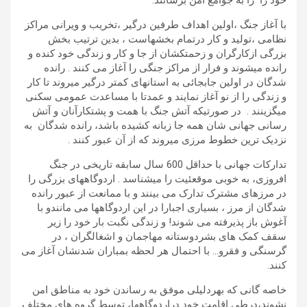
خود را را به جوامع امن برسانند.
با آغاز جنگ ،اولین اهداف طرفین درگیر ،تخریب و ویرانی مراکز
نظامی ،تولید و کار درتمام بخشهاست ، بدین ترتیب بخش
بزرگی ازکارگران و زحمتکشان از جا و کار و زندگی خود کنده و
رانده میشوند و فرار از مراکز جنگی را آغاز می کنند . رانده
شدگان در اولین جابجائی به استانهای کمتر درگیر میروند تا کار
و زندگی را از نو آغاز نمایند و عمدتا با مساعدت عمومی سکنی
میگزینند . در صورتیکه آتش جنگ با همت و پشتکارآنان و آتش
رسانی جهانی شان همه جا زبانه کشیده باشد، رانده شدگان به
نزدیک ترین خطوط مرزی میروند که از آن عبور کنند .
تدارکات جهانی با حداقل 600 سال سابقه تاریخی در جنگ
افروزی، به خوبی موقعئیت را میشناسد . اردوگاههای بزرگی را
در مرزهای مشترک تدارک می بینند و با ممانعت از عبور رانده
شدگان از مرز ، بسیاری اجبارا در این اردوگاهها می مانندو با
آغوش باز پذیرفته می شوند! و زندگی نگبت بار خود را زیر
سقف کمک های بشردوستانه مهاجمان و اشغالگران ، در
گرسنگی و فقرو… با احتمال هر لحظه بمباران شدنشان آغاز می
کنند.
خاصه گانی که بهردلیلی موفق به رساندن خود به مناطق امن
نشوند،درطی اقامت خود دراردوگاهها، توسط گروه های مختلف