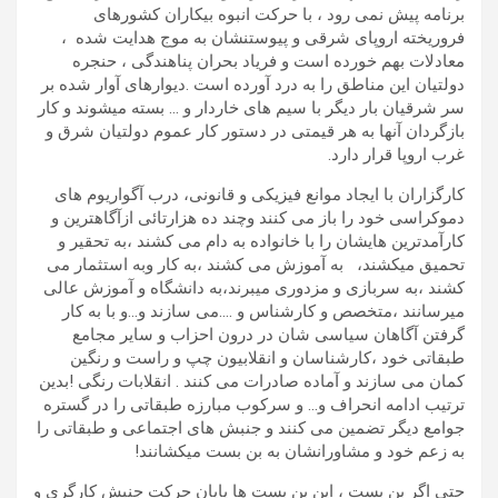
برنامه پیش نمی رود ، با حرکت انبوه بیکاران کشورهای
فروریخته اروپای شرقی و پیوستنشان به موج هدایت شده ،
معادلات بهم خورده است و فریاد بحران پناهندگی ، حنجره
دولتیان این مناطق را به درد آورده است .دیوارهای آوار شده بر
سر شرقیان بار دیگر با سیم های خاردار و … بسته میشوند و کار
بازگردان آنها به هر قیمتی در دستور کار عموم دولتیان شرق و
غرب اروپا قرار دارد.
کارگزاران با ایجاد موانع فیزیکی و قانونی، درب آگواریوم های
دموکراسی خود را باز می کنند وچند ده هزارتائی ازآگاهترین و
کارآمدترین هایشان را با خانواده به دام می کشند ،به تحقیر و
تحمیق میکشند، به آموزش می کشند ،به کار وبه استثمار می
کشند ،به سربازی و مزدوری میبرند،به دانشگاه و آموزش عالی
میرسانند ،متخصص و کارشناس و ….می سازند و…و با به کار
گرفتن آگاهان سیاسی شان در درون احزاب و سایر مجامع
طبقاتی خود ،کارشناسان و انقلابیون چپ و راست و رنگین
کمان می سازند و آماده صادرات می کنند . انقلابات رنگی !بدین
ترتیب ادامه انحراف و… و سرکوب مبارزه طبقاتی را در گستره
جوامع دیگر تضمین می کنند و جنبش های اجتماعی و طبقاتی را
به زعم خود و مشاورانشان به بن بست میکشانند!
حتی اگر بن بست ، این بن بست ها پایان حرکت جنبش کارگری و