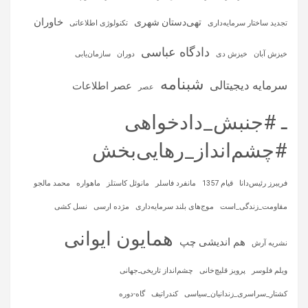
خاوران
تهی‌دستان شهری
تجدید ساختار سرمایه‌داری
تکنولوژی اطلاعاتی
دادگاه عباسی
خیزش آبان
خیزش دی
دوران
سازمان‌یابی
شبنامه
سرمایه‌ دیجیتالی
عصر اطلاعات
عصر
ـ #جنبش_دادخواهی
#چشم‌انداز_رهایی‌بخش
فریبرز رئیس‌دانا
قیام 1357
مانفرد فاسلر
مانوئل کاستلز
ماهواره‌
محمد مالجو
مقاومت_زندگی_است
موج‌های بلند سرمایه‌داری
مژده ارسی
نسل کشی
همایون ایوانی
هم اندیشی چپ
نشریه آرش
ویلم فلوسر
پرویز قلیچ‌خانی
چشم‌انداز تاریخی‌ـ‌جهانی
کشتار_سراسری_زندانیان_سیاسی
کندراتیف
گاه-دوره