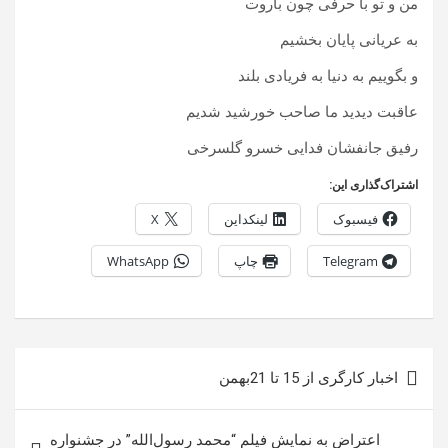
من و تو با حرفی چون باروت
به عریانی پایان بخشیم
و بگوییم به دنیا به فریادی بلند
عاقبت دیدید ما صاحب خورشید شدیم
رفیق جانفشان فدایی خسرو گلسرخی
اشتراک‌گذاری این:
فیسبوک
لینکداین
X
Telegram
چاپ
WhatsApp
راهبری
اخبار کارگری از 15 تا 21بهمن
نوشته
اعتراض به نمایش فیلم “محمد رسول‌الله” در جشنواره