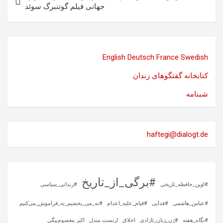
جهانی فیلم گوتنبرگ سوئد
English
Deutsch
France
Swedish
کتابخانه گفتگوهای زندان
شبنامه
haftegi@dialogt.de
#برگی_از_تاریخ
#اوین_حافظه_تاریخی
#زندانی_سیاسی
#عباس_هاشمی
#فدایی
#قیام_علیه_اعدام
#نه_می_بخشیم_نه_فراموش_می‌کنیم
#نگاه_هفته
#ژن_ژیان_ئازادی
اخلاق
ارنست مندل
اکبر معصوم‌بیگی