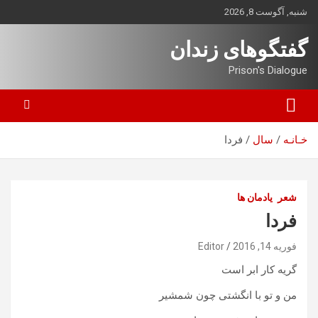
ه
شنبه, آگوست 8, 2026
حتوا
روید
گفتگوهای زندان
Prison's Dialogue
خـانـه
سال
فردا
شعر
یادمان ها
فردا
فوریه 14, 2016
Editor
گریه کار ابر است
من و تو با انگشتی چون شمشیر