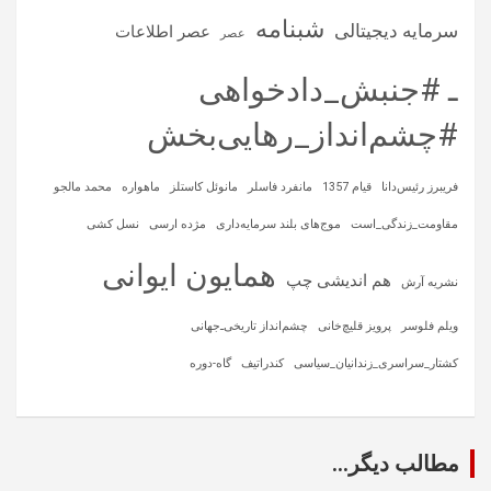
شبنامه
سرمایه‌ دیجیتالی
عصر اطلاعات
عصر
ـ #جنبش_دادخواهی
#چشم‌انداز_رهایی‌بخش
فریبرز رئیس‌دانا
قیام 1357
مانفرد فاسلر
مانوئل کاستلز
ماهواره‌
محمد مالجو
مقاومت_زندگی_است
موج‌های بلند سرمایه‌داری
مژده ارسی
نسل کشی
همایون ایوانی
هم اندیشی چپ
نشریه آرش
ویلم فلوسر
پرویز قلیچ‌خانی
چشم‌انداز تاریخی‌ـ‌جهانی
کشتار_سراسری_زندانیان_سیاسی
کندراتیف
گاه-دوره
مطالب دیگر...