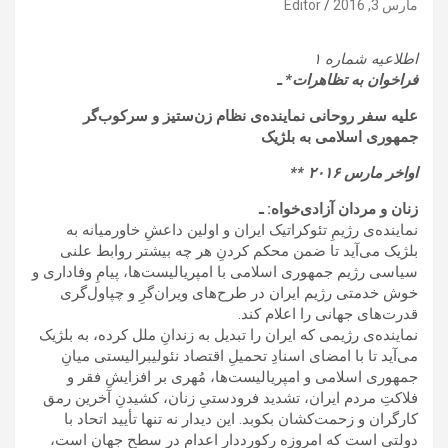
مارس 3, 2016
Editor
اطلاعیه شماره ۱
فراخوان به تظاهرات* ـ
علیه سفر روحانی نماینده‌ی نظام زن‌ستیز و سرکوب‌گر
جمهوری اسلامی به بلژیک
اواخر مارس ۲۰۱۶ **
زنان و مردان آزادی‌خواه: ـ
نماینده­‌ی رژیمِ تئوکراتیک ایران و اولین داعشِ خاورمیانه به
بلژیک می‌آید تا ضمن محکم کردنِ هر چه بیشتر روابط علنی
سیاسی رژیم جمهوری اسلامی با امپریالیست­‌ها، پیامِ وفاداری و
خوش­ خدمتی رژیم ایران در طرح­‌های ویران‌گرِ و چپاول‌گری
قدرت­‌های جهانی را اعلام کند.
نماینده­‌ی رژیمی که ایران را تبدیل به زندانِ ملل کرده، به بلژیک
می‌­آید تا با امضای اسنادِ تحمیلِ اقتصاد نئولیبرالیستی میانِ
جمهوری اسلامی و امپریالیست­‌ها، مُهری بر افزایشِ فقر و
فلاکتِ مردم ایران، تشدید فرودستیِ زنان، کشیدنِ آخرین رمق
کارگران و زحمت‌کشان بکوبد. این دیدار نه تنها تأیید اتحاد با
دولتی است که امروزه رکورددارِ اعدام در سطح جهان است،