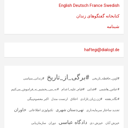
English
Deutsch
France
Swedish
کتابخانه گفتگوهای زندان
شبنامه
haftegi@dialogt.de
#برگی_از_تاریخ
#اوین_حافظه_تاریخی
#زندانی_سیاسی
#عباس_هاشمی
#فدایی
#قیام_علیه_اعدام
#نه_می_بخشیم_نه_فراموش_می‌کنیم
#نگاه_هفته
#ژن_ژیان_ئازادی
اخلاق
ارنست مندل
اکبر معصوم‌بیگی
خاوران
تهی‌دستان شهری
تجدید ساختار سرمایه‌داری
تکنولوژی اطلاعاتی
دادگاه عباسی
خیزش آبان
خیزش دی
دوران
سازمان‌یابی