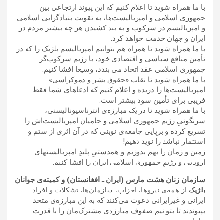
با ما همراه شوید تا اعلام کنیم که این پیوند ارتجاعی بین
جمهوری اسلامی و امپریالیست‌ها، به تقویت بنیادگرایی اسلامی
و امپریالیسم در سرکوب و به بند کشیدن هر چه بیشتر مردم در
ایران و جهان خدمت خواهد کرد.
با ما همراه شوید تا همراه هم بتوانیم امپریالیسم بلژیک را که در
تأمین منافع سیاسی و اقتصادی خود، با رژیم سرکوب‌گر
جمهوری اسلامی عقد اتحاد می بندد، وسیعا افشا کنیم.
با ما همراه شوید تا نقاب «حقوق بشر و دموکراسی»
امپریالیست‌ها را دریده و اعلام کنیم که ادعاهای شما فقط
فریبی برای تأمین سود بیشتر است.
با ما همراه شوید تا در یک مبارزه­‌ی انترناسیونالیستی­،
سرنگونیِ رژیم جمهوری اسلامی و حامیان امپریالیست­‌اش را
تسریع کرده و برپایی جامعه­‌ی نوینی که در آن اثری از ستم و
استثمار نباشد را نوید دهیم!
زمین و زمان را بهم بدوزیم و هم­دستیِ پلیدِ امپریالیست­های
اروپایی و رژیمِ جمهوری اسلامی ایران را افشا کنیم.
سازمان زنان هشت مارس (ایران ـ افغانستان) و کمیته‌ی جوانان
بلژیک
از همه‌ی نیروها، احزاب، سازمان‌ها، تشکلات و افراد
ایرانی و غیرایرانی دعوت می‌کنند که به این مبارزه‌ی متحد
بپیوندند تا بتوانیم صفوف مبارزه‌ی مشترک‌مان را با قدرت