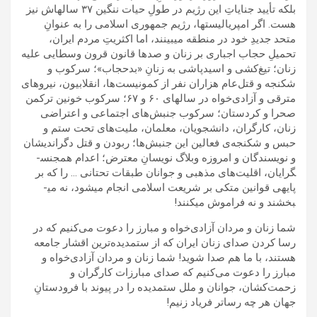
بلکه تأیید جنایاتِ این رژیم در طولِ حیات ننگین ۳۷ ساله­اش نیز
هست. اگر امپریالیست­ها، رژیم جمهوری اسلامی را به عنوانِ
متحد جدیدِ خود در منطقه می­بینند، اما اکثریتِ مردم ایران،
تحمیلِ حجاب اجباری بر زنان و صدها قانون قرون وسطایی علیه
زنان؛ تیغ‌کشی و اسیدپاشی به زنانِ «بدحجاب»؛ سرکوب و
شکنجه­‌ و قتل‌عام هزاران نفر از کمونیست­‌ها، انقلابیون، نیروهای
مترقی و آزادی‌خواه در سال­های ۶۰ و ۶۷؛ سرکوب خونین ترکمن­‌
صحرا و کردستان؛ سرکوب جنبش‌های اجتماعی و اعتراضی
زنان، کارگران، دانشجویان، معلمان‌، ملیت‌های تحت ستم و
حبس و شکنجه‌ی فعالین این‌ جنبش‌ها؛ ربودن و قتل دگراندیشان
و نویسندگان و امروزه وبلاگ­ نویسانِ معترض؛ اعدام هم­جنس­
گرایان، اقلیت­‌های مذهبی و جوانان طبقات تحتانی … را که بر
پایه­ی قوانین متکی بر شریعت اسلامی انجام می­شود، نه می­
بخشند و نه فراموش می­کنند!
شما زنان و مردان آزادی‌خواه و مبارز را دعوت می‌کنیم که در
رسا کردن صدای زنان ایران که از ستمدیده‌ترین اقشار جامعه
هستند، با ما هم صدا شوید! شما زنان و مردان آزادی‌خواه و
مبارز را دعوت می‌کنیم که صدای مبارزات کارگران و
زحمت‌کشان، جوانان و ملل ستمدیده­ را در پیوند با فرودستانِ
جهان هر چه رساتر فریاد زنیم!